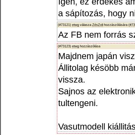
Igen, ez érdekes 
a sápítozás, hogy n
(#73121)
etwg
válasza
ZésZoli
hozzászólására (
#73
Az FB nem forrás 
(#73123)
etwg
hozzászólása
Majdnem japán vis
Állitolag késöbb má
vissza.
Sajnos az elektroni
tultengeni.
Vasutmodell kiállitás