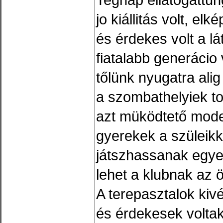
jo kiállitás volt, el
és érdekes volt a lá
fiatalabb generácio 
tőlünk nyugatra alig
a szombathelyiek to
azt müködtető model
gyerekek a szüleikk
játszhassanak egyet
lehet a klubnak az öt
A terepasztalok kiv
és érdekesek voltak