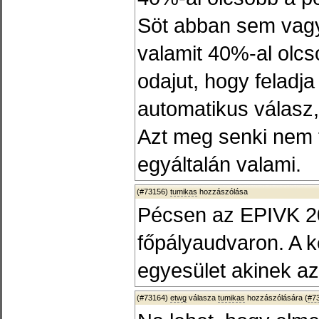
Söt abban sem vagy
valamit 40%-al olc
odajut, hogy feladja
automatikus válasz
Azt meg senki nem t
egyáltalán valami.
(#73156)
tumikas
hozzászólása
Pécsen az EPIVK 202
főpályaudvaron. A 
egyesület akinek a
(#73164)
etwg
válasza
tumikas
hozzászólására (
#7