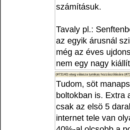
számításuk.
Tavaly pl.: Senften
az egyik árusnál szi
még az éves ujdons
nem egy nagy kiállí
(#73140)
etwg
válasza
tumikas
hozzászólására (
#7
Tudom, söt manapsá
boltokban is. Extr
csak az elsö 5 dara
internet tele van ol
40%-al olcsobb a po