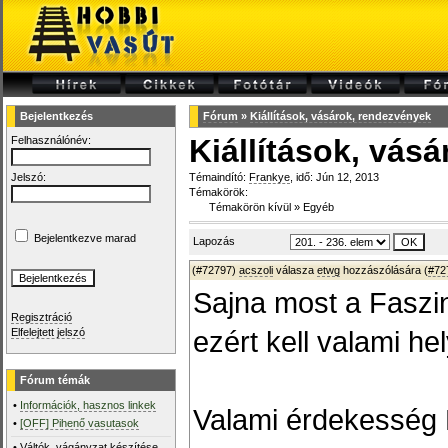
Bejelentkezés
Fórum
»
Kiállítások, vásárok, rendezvények
Kiállítások, vás
Felhasználónév:
Jelszó:
Témaindító:
Frankye
, idő: Jún 12, 2013
Témakörök:
Témakörön kívül
»
Egyéb
Bejelentkezve marad
Lapozás
(#72797)
acszoli
válasza
etwg
hozzászólására (
#72
Sajna most a Faszi
Regisztráció
ezért kell valami he
Elfelejtett jelszó
Fórum témák
•
Információk, hasznos linkek
Valami érdekesség 
•
[OFF] Pihenő vasutasok
•
Váltók, vágányzat készítése