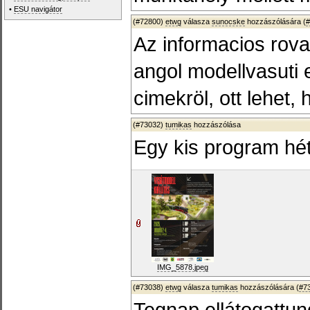
•
ESU navigátor
(#72800)
etwg
válasza
sunocske
hozzászólására (
#
Az informacios rova
angol modellvasuti
cimekröl, ott lehet, 
(#73032)
tumikas
hozzászólása
Egy kis program hé
IMG_5878.jpeg
(#73038)
etwg
válasza
tumikas
hozzászólására (
#7
Tegnap ellátogattu