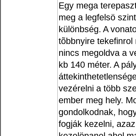
Egy mega terepaszt
meg a legfelsö szint
különbség. A vonat
tõbbnyire tekefinrol
nincs megoldva a v
kb 140 méter. A pá
áttekinthetetlensége
vezérelni a több sz
ember meg hely. M
gondolkodnak, hogy
fogják kezelni, aza
kezelöpanel ahol maj