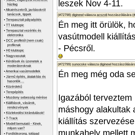
leszek Nov 4-11.
házilag
•
Alkatrészekről, javításokról
tanácsok, tippek
(#72798)
diginewl
válasza
acszoli
hozzászólására (
•
Terepasztali pályaépítés
Én meg itt örülök, 
•
TT klubtopic
•
Terepasztal vezérlés és
vasútmodell kiállítá
elektronika
•
DCC profiktól (nem csak)
profiknak
- Pécsről.
•
H0 klubtopic
•
Nagyvasutak
•
Kérdések és üzenetek a
(#72799)
sunocske
válasza
diginewl
hozzászólására
moderátoroknak
Én meg még oda se 
•
Amerikai vasútmodellek
•
Jármű építés, átalakítás és
hasonlók....
•
Közérdekű
•
Terepépítés
Igazából terveztem
•
Mozdony sebesség mérése
•
Kiállítások, vásárok,
máshogy alakultak a
rendezvények
•
Közlekedési kirándulások!
kiállítás szervezése 
•
T-Track
•
Modell bemutató - Kinek,
milyen van?
munkahely mellett 
•
Fordítókorong, tolópad