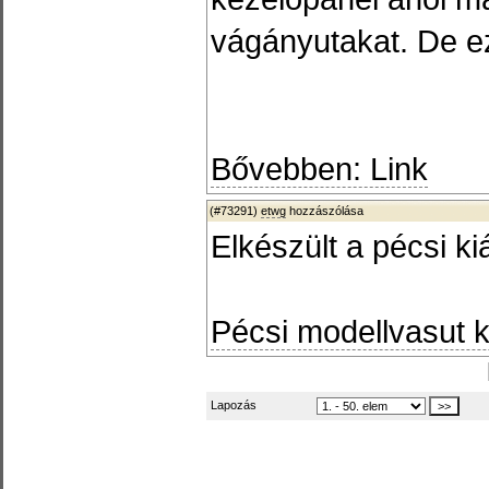
vágányutakat. De e
Bővebben: Link
(#73291)
etwg
hozzászólása
Elkészült a pécsi kiál
Pécsi modellvasut ki
Lapozás