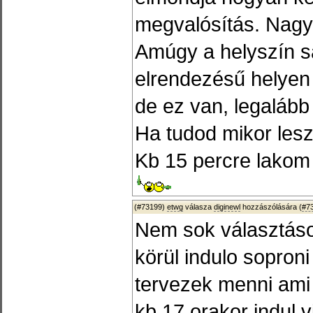
megvalósítás. Nagyo
Amúgy a helyszín s
elrendezésű helyen 
de ez van, legalább
Ha tudod mikor lesz
Kb 15 percre lakom 
(#73199)
etwg
válasza
diginewl
hozzászólására (
#7
Nem sok választáso
körül indulo sopron
tervezek menni ami 
kb 17 orakor indul v