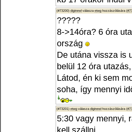
(#73200)
diginewl
válasza
etwg
hozzászólására (
#7
?????
8->14óra? 6 óra ut
ország
De utána vissza is
belül 12 óra utazás
Látod, én ki sem mo
soha, így mennyi i
(#73201)
etwg
válasza
diginewl
hozzászólására (
#7
5:30 vagy mennyi, 
kell szállni.