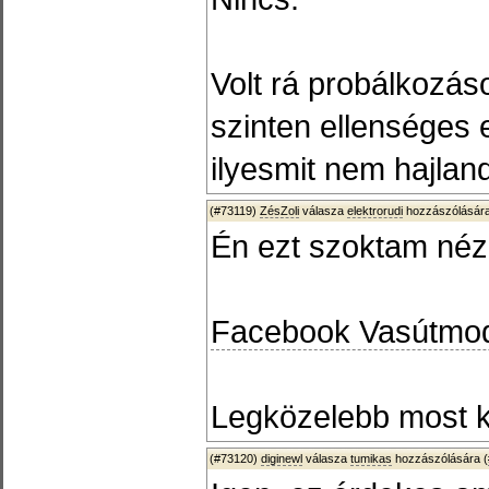
Volt rá probálkozás
szinten ellenséges
ilyesmit nem hajla
(#73119)
ZésZoli
válasza
elektrorudi
hozzászólására
Én ezt szoktam néz
Facebook Vasútmodel
Legközelebb most ké
(#73120)
diginewl
válasza
tumikas
hozzászólására (