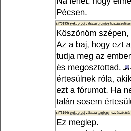
Na lehet, hogy elm
Pécsen.
(#73193)
elektrorudi
válasza
promise
hozzászólásár
Köszönöm szépen, f
Az a baj, hogy ezt az
tudja meg az ember,
és megosztottad.
értesülnek róla, ak
ezt a fórumot. Ha 
talán sosem értesül
(#73194)
elektrorudi
válasza
tumikas
hozzászólásár
Ez meglep.