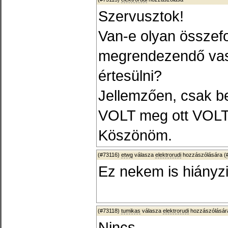
Szervusztok!
Van-e olyan összefo
megrendezendő vasút
értesülni?
Jellemzően, csak be
VOLT meg ott VOL
Köszönöm.
(#73116)
etwg
válasza
elektrorudi
hozzászólására (
Ez nekem is hiányzi
(#73118)
tumikas
válasza
elektrorudi
hozzászólására
Nincs.