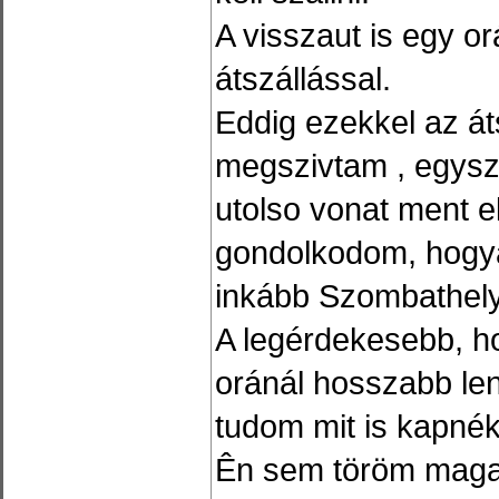
A visszaut is egy or
átszállással.
Eddig ezekkel az át
megszivtam , egys
utolso vonat ment e
gondolkodom, hogya
inkább Szombathelyr
A legérdekesebb, h
oránál hosszabb len
tudom mit is kapnék
Ên sem töröm maga