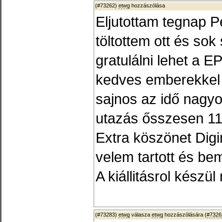
(#73262)
etwg
hozzászólása
Eljutottam tegnap P
töltottem ott és sok
gratulálni lehet a 
kedves emberekkel 
sajnos az idő nagyo
utazás ősszesen 11 
Extra köszönet Digi
velem tartott és bem
A kiállitásrol készül
(#73283)
etwg
válasza
etwg
hozzászólására (
#7326