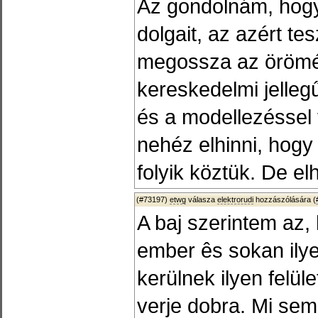
Az gondolnám, hogy a
dolgait, az azért te
megossza az örömé
kereskedelmi jellegű
és a modellezéssel 
nehéz elhinni, hog
folyik köztük. De e
(#73197)
etwg
válasza
elektrorudi
hozzászólására (
A baj szerintem az,
ember ês sokan ily
kerülnek ilyen felül
verje dobra. Mi se