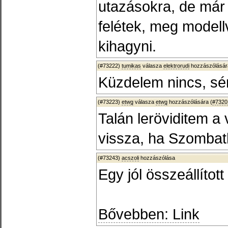
utazásokra, de már
felétek, meg modell
kihagyni.
(#73222)
tumikas
válasza
elektrorudi
hozzászólásár
Küzdelem nincs, sé
(#73223)
etwg
válasza
etwg
hozzászólására (
#7320
Talán leröviditem a
vissza, ha Szombath
(#73243)
acszoli
hozzászólása
Egy jól összeállítot
Bővebben: Link