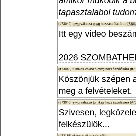
amikor müködik a bü
tapasztalabol tudom
(#73042)
etwg
válasza
etwg
hozzászólására (
#7303
Itt egy video beszám
2026 SZOMBATHE
(#73045)
tumikas
válasza
etwg
hozzászólására (
#7
Köszönjük szépen a 
meg a felvételeket.
(#73046)
etwg
válasza
tumikas
hozzászólására (
#7
Szivesen, legkőzel
felkészülök...
(#73115)
elektrorudi
hozzászólása