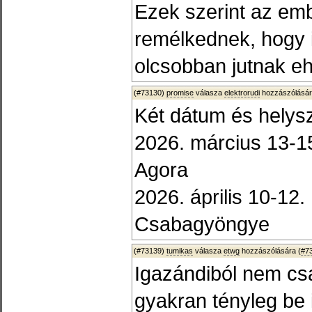
Ezek szerint az em
remélkednek, hogy i
olcsobban jutnak e
(#73130)
promise
válasza
elektrorudi
hozzászólásár
Két dátum és helysz
2026. március 13-1
Agora
2026. április 10-12
Csabagyöngye
(#73139)
tumikas
válasza
etwg
hozzászólására (
#7
Igazándiból nem c
gyakran tényleg be i