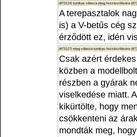
(#73124)
tumikas
válasza
etwg
hozzászólására (
#7
A terepasztalok nag
is) a V-betűs cég s
érződött ez, idén vi
(#73127)
etwg
válasza
tumikas
hozzászólására (
#7
Csak azért érdekes
közben a modellbol
részben a gyárak n
viselkedése miatt. 
kikürtölte, hogy me
csökkenteni az ára
mondták meg, hogy 