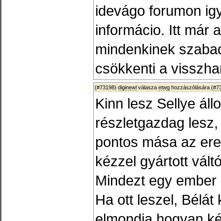
idevágo forumon ig
informácio. Itt már 
mindenkinek szabad 
csökkenti a visszha
(#73198)
diginewl
válasza
etwg
hozzászólására (
#7
Kinn lesz Sellye ál
részletgazdag lesz,
pontos mása az ered
kézzel gyártott vál
Mindezt egy ember k
Ha ott leszel, Bélá
elmondja hogyan kés