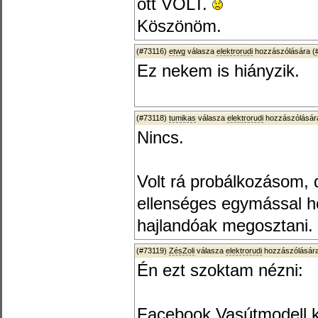
ott VOLT.
Köszönöm.
(#73116)
etwg
válasza
elektrorudi
hozzászólására (
Ez nekem is hiányzik.
(#73118)
tumikas
válasza
elektrorudi
hozzászólására
Nincs.
Volt rá probálkozásom, 
ellenséges egymással h
hajlandóak megosztani.
(#73119)
ZésZoli
válasza
elektrorudi
hozzászólására
Én ezt szoktam nézni:
Facebook Vasútmodell ki