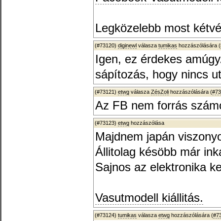
Legközelebb most kétvég
(#73120)
diginewl
válasza
tumikas
hozzászólására (
Igen, ez érdekes amúg
sápítozás, hogy nincs ut
(#73121)
etwg
válasza
ZésZoli
hozzászólására (
#73
Az FB nem forrás szám
(#73123)
etwg
hozzászólása
Majdnem japán viszony
Állitolag késöbb már ink
Sajnos az elektronika ke
Vasutmodell kiállitás.
(#73124)
tumikas
válasza
etwg
hozzászólására (
#7