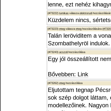
lenne, ezt nehéz kihagyn
(#73222)
tumikas
válasza
elektrorudi
hozzászólásár
Küzdelem nincs, sértets
(#73223)
etwg
válasza
etwg
hozzászólására (
#7320
Talán leröviditem a vona
Szombathelyröl indulok.
(#73243)
acszoli
hozzászólása
Egy jól összeállított ne
Bővebben: Link
(#73262)
etwg
hozzászólása
Eljutottam tegnap Pécsre
sok szép dolgot láttam, 
modellezőinek. Nagyon 