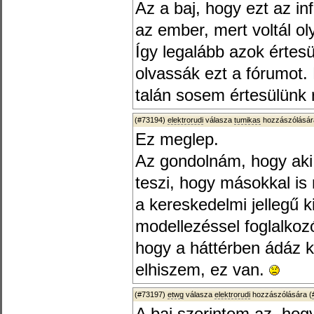
Az a baj, hogy ezt az inf
az ember, mert voltál o
Így legalább azok értes
olvassák ezt a fórumot
talán sosem értesülünk r
(#73194)
elektrorudi
válasza
tumikas
hozzászólásár
Ez meglep.
Az gondolnám, hogy aki ki
teszi, hogy másokkal i
a kereskedelmi jellegű ki
modellezéssel foglalkozó
hogy a háttérben ádáz k
elhiszem, ez van.
(#73197)
etwg
válasza
elektrorudi
hozzászólására (