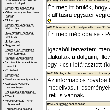
(#72798)
diginewl
válasza
acszoli
hozzászólására (
tanácsok, tippek
Én meg itt örülök, hogy
•
Terepasztali pályaépítés
•
Váltók, vágányzat készítése
kiállításra egyszer végre
házilag
•
TT klubtopic
•
Terepasztal vezérlés és
(#72799)
sunocske
válasza
diginewl
hozzászólására
elektronika
Én meg még oda se - P
•
DCC profiktól (nem csak)
profiknak
•
H0 klubtopic
•
Nagyvasutak
Igazából terveztem me
•
Kérdések és üzenetek a
moderátoroknak
alakultak a dolgaim, ille
•
Amerikai vasútmodellek
•
Jármű építés, átalakítás és
egy kicsit lefárasztott 
hasonlók....
•
Közérdekű
(#72800)
etwg
válasza
sunocske
hozzászólására (
#
•
Terepépítés
Az informacios rovatbe 
•
Mozdony sebesség mérése
•
Kiállítások, vásárok,
modellvasuti eseményekr
rendezvények
•
Közlekedési kirándulások!
irek is vannak.
•
T-Track
•
Modell bemutató - Kinek,
(#73032)
tumikas
hozzászólása
milyen van?
•
Fordítókorong, tolópad