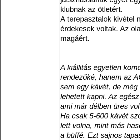
klubnak az ötletért.
A terepasztalok kivétel
érdekesek voltak. Az ola
magáért.
A kiállitás egyetlen kom
rendezőké, hanem az A
sem egy kávét, de még 
lehetett kapni. Az egés
ami már délben üres vol
Ha csak 5-600 kávét szol
lett volna, mint más ha
a büffé. Ezt sajnos tapa