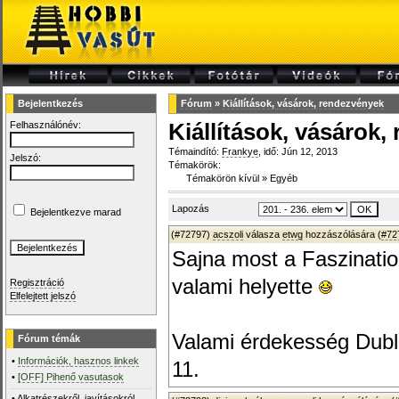
Bejelentkezés
Fórum
»
Kiállítások, vásárok, rendezvények
Felhasználónév:
Kiállítások, vásárok
Témaindító:
Frankye
, idő: Jún 12, 2013
Jelszó:
Témakörök:
Témakörön kívül
»
Egyéb
Lapozás
Bejelentkezve marad
(#72797)
acszoli
válasza
etwg
hozzászólására (
#72
Sajna most a Faszinatio
valami helyette
Regisztráció
Elfelejtett jelszó
Valami érdekesség Dubli
Fórum témák
•
Információk, hasznos linkek
11.
•
[OFF] Pihenő vasutasok
•
Alkatrészekről, javításokról