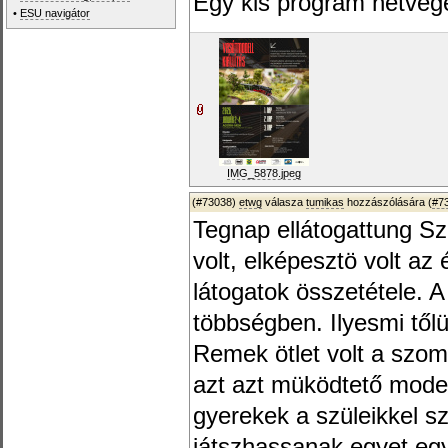
Egy kis program hétvég
•
ESU navigátor
IMG_5878.jpeg
(#73038)
etwg
válasza
tumikas
hozzászólására (
#7
Tegnap ellátogattung Sz
volt, elképesztö volt az
látogatok összetétele. A
többségben. Ilyesmi tőlü
Remek ötlet volt a szomb
azt azt müködtető model
gyerekek a szüleikkel sz
játszhassanak egyet egye