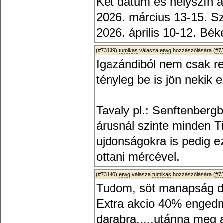
Két dátum és helyszín a
2026. március 13-15. S
2026. április 10-12. B
(#73139)
tumikas
válasza
etwg
hozzászólására (
#7
Igazándiból nem csak 
tényleg be is jön nekik 
Tavaly pl.: Senftenberg
árusnál szinte minden Ti
ujdonságokra is pedig e
ottani mércével.
(#73140)
etwg
válasza
tumikas
hozzászólására (
#7
Tudom, söt manapság div
Extra akcio 40% engedm
darabra.....utánna meg a