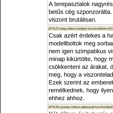
A terepasztalok nagyrés
betűs cég szponzorálta. 
viszont brutálisan.
(#73127)
etwg
válasza
tumikas
hozzászólására (
#7
Csak azért érdekes a h
modellboltok meg sorba
nem igen szimpatikus vi
minap kikürtölte, hogy 
csökkenteni az árakat,
meg, hogy a viszontelad
Ezek szerint az embere
remélkednek, hogy ilyen
ehhez ahhoz.
(#73130)
promise
válasza
elektrorudi
hozzászólásár