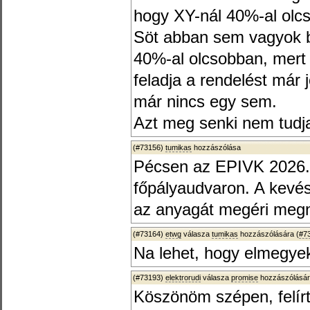
hogy XY-nál 40%-al olcs
Söt abban sem vagyok bi
40%-al olcsobban, mert
feladja a rendelést már
már nincs egy sem.
Azt meg senki nem tudja
(#73156)
tumikas
hozzászólása
Pécsen az EPIVK 2026.02
főpályaudvaron. A kevé
az anyagát megéri megn
(#73164)
etwg
válasza
tumikas
hozzászólására (
#7
Na lehet, hogy elmegye
(#73193)
elektrorudi
válasza
promise
hozzászólásár
Köszönöm szépen, felír