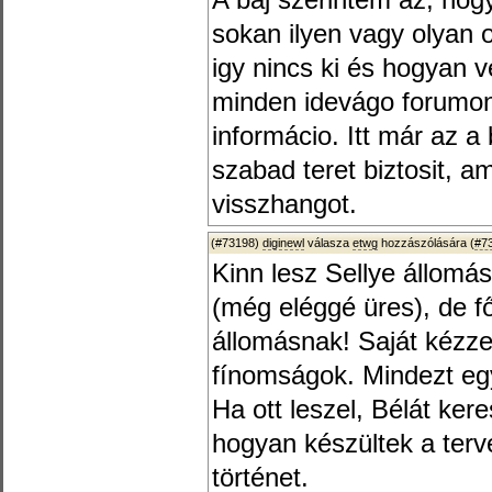
A baj szerintem az, ho
sokan ilyen vagy olyan o
igy nincs ki és hogyan 
minden idevágo forumon
informácio. Itt már az a
szabad teret biztosit, a
visszhangot.
(#73198)
diginewl
válasza
etwg
hozzászólására (
#7
Kinn lesz Sellye állomá
(még eléggé üres), de f
állomásnak! Saját kézzel
fínomságok. Mindezt egy
Ha ott leszel, Bélát ke
hogyan készültek a terv
történet.