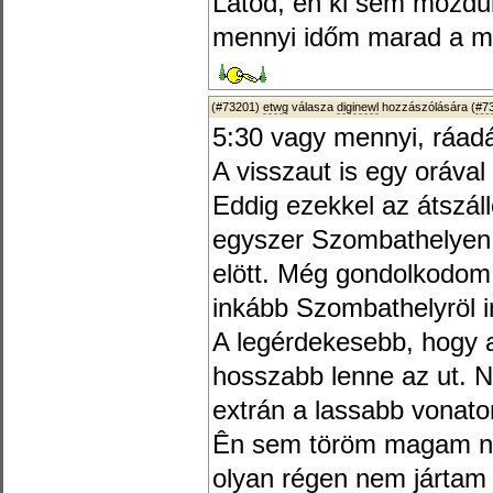
Látod, én ki sem mozdul
mennyi időm marad a mo
(#73201)
etwg
válasza
diginewl
hozzászólására (
#7
5:30 vagy mennyi, ráadá
A visszaut is egy orával 
Eddig ezekkel az átszál
egyszer Szombathelyen 
elött. Még gondolkodom
inkább Szombathelyröl i
A legérdekesebb, hogy a
hosszabb lenne az ut. N
extrán a lassabb vonato
Ên sem töröm magam na
olyan régen nem jártam 