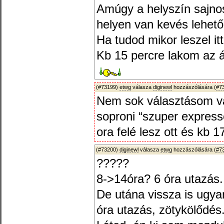
Amúgy a helyszín sajno
helyen van kevés lehető
Ha tudod mikor leszel it
Kb 15 percre lakom az á
(#73199)
etwg
válasza
diginewl
hozzászólására (
#7
Nem sok választásom va
soproni “szuper express
ora felé lesz ott és kb 1
(#73200)
diginewl
válasza
etwg
hozzászólására (
#7
?????
8->14óra? 6 óra utazás
De utána vissza is ugya
óra utazás, zötykölődés