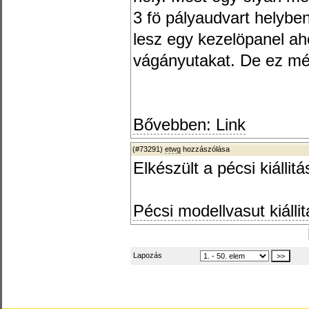
3 fö pályaudvart helyben
lesz egy kezelöpanel ahol
vágányutakat. De ez mé
Bővebben: Link
(#73291)
etwg
hozzászólása
Elkészült a pécsi kiállitá
Pécsi modellvasut kiálli
Lapozás