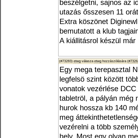
beszélgetni, sajnos az i
utazás ősszesen 11 orát
Extra köszönet Diginewl
bemutatott a klub tagjai
A kiállitásrol készül már
(#73283)
etwg
válasza
etwg
hozzászólására (
#7326
Egy mega terepasztal N
legfelsö szint között tö
vonatok vezérlése DCC (
tabletröl, a pályán még
hurok hossza kb 140 mé
meg áttekinthetetlenség
vezérelni a több szemé
hely. Most egy olyan m