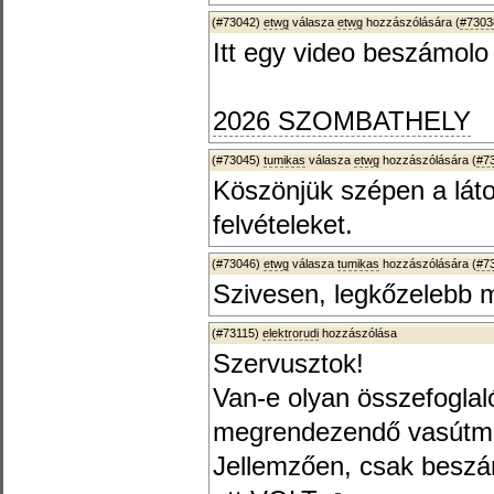
(#73042)
etwg
válasza
etwg
hozzászólására (
#7303
Itt egy video beszámolo a
2026 SZOMBATHELY
(#73045)
tumikas
válasza
etwg
hozzászólására (
#7
Köszönjük szépen a láto
felvételeket.
(#73046)
etwg
válasza
tumikas
hozzászólására (
#7
Szivesen, legkőzelebb m
(#73115)
elektrorudi
hozzászólása
Szervusztok!
Van-e olyan összefoglal
megrendezendő vasútmode
Jellemzően, csak beszá