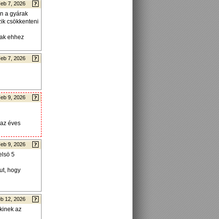
eb 7, 2026
n a gyárak
zik csökkenteni
nak ehhez
eb 7, 2026
eb 9, 2026
 az éves
eb 9, 2026
elsö 5
ut, hogy
b 12, 2026
kinek az