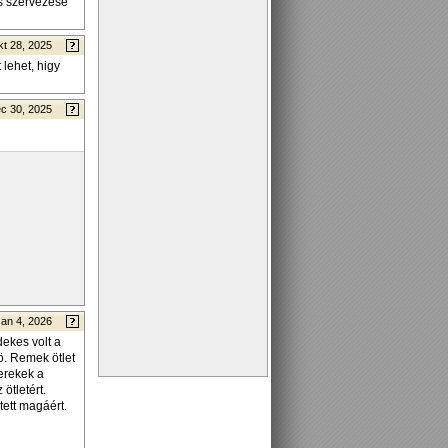
ás szervezése
t 28, 2025
lehet, higy
c 30, 2025
Jan 4, 2026
dekes volt a
lö. Remek ötlet
yerekek a
ötletért.
tett magáért.