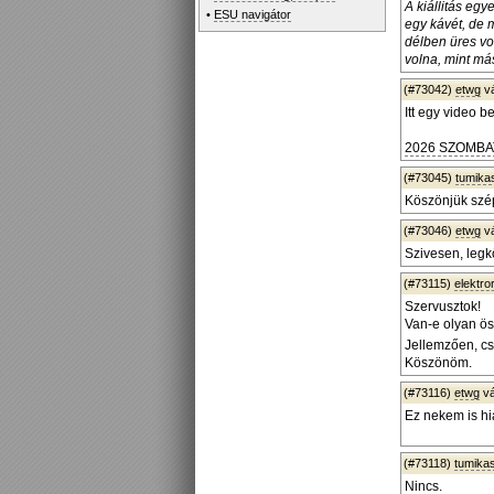
A kiállitás eg
•
ESU navigátor
egy kávét, de 
délben üres vol
volna, mint má
(#73042)
etwg
v
Itt egy video b
2026 SZOMB
(#73045)
tumika
Köszönjük szép
(#73046)
etwg
v
Szivesen, legk
(#73115)
elektro
Szervusztok!
Van-e olyan ös
Jellemzően, cs
Köszönöm.
(#73116)
etwg
vá
Ez nekem is hi
(#73118)
tumika
Nincs.