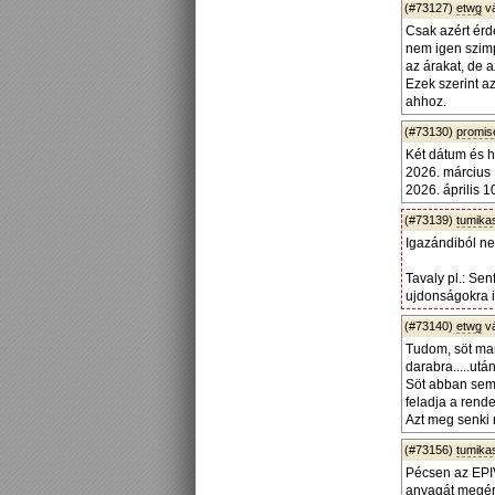
(#73127)
etwg
v
Csak azért érd
nem igen szimp
az árakat, de 
Ezek szerint a
ahhoz.
(#73130)
promis
Két dátum és h
2026. március
2026. április
(#73139)
tumika
Igazándiból ne
Tavaly pl.: Se
ujdonságokra i
(#73140)
etwg
v
Tudom, söt man
darabra.....ut
Söt abban sem 
feladja a rend
Azt meg senki 
(#73156)
tumika
Pécsen az EPIV
anyagát megér