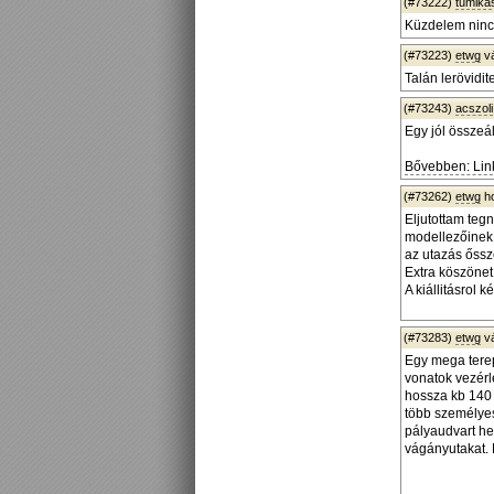
(#73222)
tumika
Küzdelem nincs
(#73223)
etwg
v
Talán lerövidi
(#73243)
acszoli
Egy jól összeál
Bővebben: Lin
(#73262)
etwg
ho
Eljutottam tegn
modellezőinek.
az utazás őssz
Extra köszönet 
A kiállitásrol 
(#73283)
etwg
v
Egy mega terep
vonatok vezérl
hossza kb 140 
több személye
pályaudvart he
vágányutakat. 