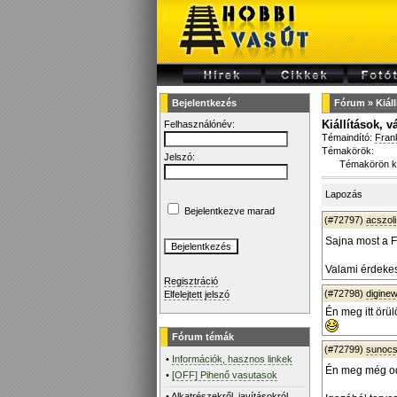
Bejelentkezés
Fórum
»
Kiál
Kiállítások, 
Felhasználónév:
Témaindító:
Fran
Témakörök:
Jelszó:
Témakörön k
Lapozás
Bejelentkezve marad
(#72797)
acszoli
Sajna most a F
Valami érdekes
Regisztráció
(#72798)
diginew
Elfelejtett jelszó
Én meg itt örül
Fórum témák
(#72799)
sunoc
•
Információk, hasznos linkek
Én meg még od
•
[OFF] Pihenő vasutasok
•
Alkatrészekről, javításokról