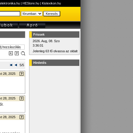
elektronika.hu
|
HEStore.hu
|
Kislexikon.hu
Frissek
2026. Aug, 08. Szo
3:36:01
j hozzászólás
Jelenleg 63 fő olvassa az oldalt
Hirdetés
5/5
t 28, 2025
t 28, 2025
ől.
t 28, 2025