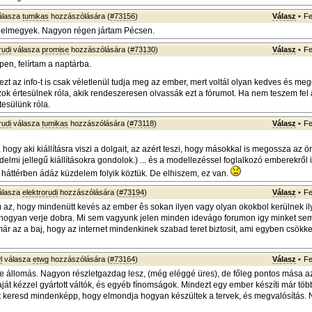
álasza
tumikas
hozzászólására (
#73156
)
Válasz
•
Fe
y elmegyek. Nagyon régen jártam Pécsen.
rudi
válasza
promise
hozzászólására (
#73130
)
Válasz
•
Fe
n, felírtam a naptárba.
ezt az info-t is csak véletlenül tudja meg az ember, mert voltál olyan kedves és me
zok értesülnek róla, akik rendeszeresen olvassák ezt a fórumot. Ha nem teszem fel
tesülünk róla.
rudi
válasza
tumikas
hozzászólására (
#73118
)
Válasz
•
Fe
ogy aki kiállításra viszi a dolgait, az azért teszi, hogy másokkal is megossza az ö
elmi jellegű kiállításokra gondolok.) ... és a modellezéssel foglalkozó emberekről 
a háttérben ádáz küzdelem folyik köztük. De elhiszem, ez van.
álasza
elektrorudi
hozzászólására (
#73194
)
Válasz
•
Fe
m az, hogy mindenütt kevés az ember ês sokan ilyen vagy olyan okokbol kerülnek ily
s hogyan verje dobra. Mi sem vagyunk jelen minden idevágo forumon igy minket se
 már az a baj, hogy az internet mindenkinek szabad teret biztosit, ami egyben csökke
l
válasza
etwg
hozzászólására (
#73164
)
Válasz
•
Fe
ye állomás. Nagyon részletgazdag lesz, (még eléggé üres), de főleg pontos mása az
ját kézzel gyártott váltók, és egyéb fínomságok. Mindezt egy ember készíti már több
lát keresd mindenképp, hogy elmondja hogyan készültek a tervek, és megvalósítás.