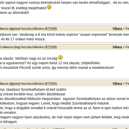
ín sajnos nagyon rusnya elrendezésű helyen van kevés lehetőséggel... de ez van,
 leszel itt, esetleg megírhatod
akom az állomástól.
álasza
diginewl
hozzászólására (
#73198
)
Válasz
•
Fe
tásom van. Vasárnap a 8 ora körül indulo soproni “szuper expressel” tervezek me
tt és kb 17 orakor indul vissza.
l
válasza
etwg
hozzászólására (
#73199
)
Válasz
•
Fe
a utazás. Valóban nagy ez az ország
a is ugyanennyi? Az egy napon belül 12 óra utazás, zötykölődés.
em mozdulok Pécsről szinte soha, így mennyi időm marad a modellezésre!
álasza
diginewl
hozzászólására (
#73200
)
Válasz
•
Fe
yi, ráadásul Szombathelyen át kell szállni.
gy orával korábbi lesz, szintén átszállással.
az átszállosokkal többször megszivtam , egyszer Szombathelyen az utolso vonat m
dolkodom, hogyan legyen. Lehet, hogy inkább Szombathelyröl indulok.
b, hogy a drágább vonattal 6 oránál hosszabb lenne az ut. Nem is igen tudom mit 
bb vonaton.
agam nagyon ilyen utazásokra, de már olyan régen nem jártam felétek, meg mode
éz kihagyni.