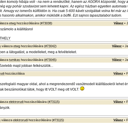
yetlen komoly hibája volt - na nem a rendezőké, hanem az AGORA központté, hogy
még egy pohár szodavizet sem lehetett kapni. Az egész házban egyetlen automata v
t. Amugy ez ismerős külföldön is. Ha csak 5-600 kávét szolgáltak volna fel már az is
s hasonlo alkalmakon, amikor müködik a büffé. Ezt sajnos tapasztalabol tudom.
álasza
etwg
hozzászólására (
#73038
)
Válasz
•
eszámolo a kiállitásrol
ATHELY
s
válasza
etwg
hozzászólására (
#73042
)
Válasz
•
Ja
en a látogatást, a modelleket, meg a felvételeket.
álasza
tumikas
hozzászólására (
#73045
)
Válasz
•
Ja
őzelebb majd jobban felkészülök...
rudi
hozzászólása
Válasz
•
F
szefoglaló magyar oldal, ahol a megrendezendő vasútmodell kiállításokról lehet ér
ak beszámolókat látok, hogy itt VOLT meg ott VOLT.
lasza
elektrorudi
hozzászólására (
#73115
)
Válasz
•
F
ányzik.
s
válasza
elektrorudi
hozzászólására (
#73115
)
Válasz
•
F