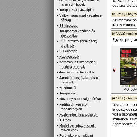
Igazából terve
tanácsok, tippek
egy kicsit lefá
•
Terepasztali pályaépítés
(#72800)
etwg
v
•
Váltók, vágányzat készítése
házilag
Az informacios
irek is vannak.
•
TT klubtopic
•
Terepasztal vezérlés és
(#73032)
tumika
elektronika
Egy kis progra
•
DCC profiktól (nem csak)
profiknak
•
H0 klubtopic
•
Nagyvasutak
•
Kérdések és üzenetek a
moderátoroknak
•
Amerikai vasútmodellek
•
Jármű építés, átalakítás és
hasonlók....
•
Közérdekű
IMG_5878
•
Terepépítés
(#73038)
etwg
v
•
Mozdony sebesség mérése
•
Kiállítások, vásárok,
Tegnap ellátog
rendezvények
látogatok össze
volt a szombat
•
Közlekedési kirándulások!
szüleikkel szin
•
T-Track
A terepasztalok
•
Modell bemutató - Kinek,
milyen van?
•
Fordítókorong, tolópad