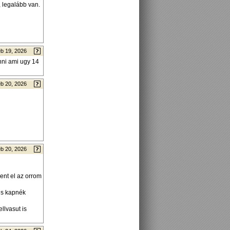
 legalább van.
b 19, 2026
nni ami ugy 14
b 20, 2026
b 20, 2026
ent el az orrom
is kapnék
llvasut is