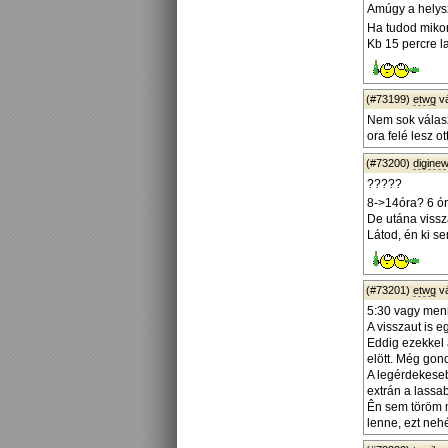
Amúgy a helysz
Ha tudod mikor
Kb 15 percre l
(#73199)
etwg
v
Nem sok válasz
ora felé lesz o
(#73200)
diginew
?????
8->14óra? 6 ór
De utána vissz
Látod, én ki s
(#73201)
etwg
v
5:30 vagy menn
A visszaut is e
Eddig ezekkel 
elött. Még gon
A legérdekeseb
extrán a lassa
Ên sem töröm m
lenne, ezt neh