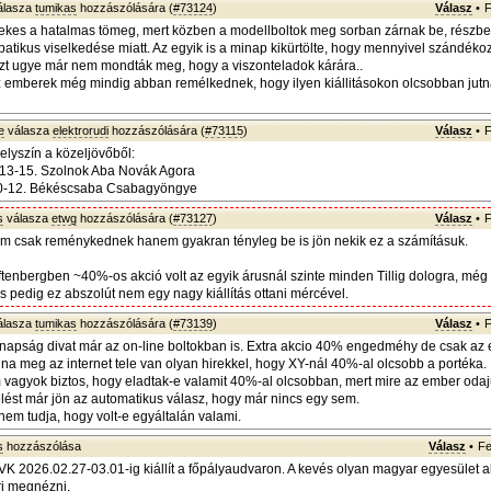
álasza
tumikas
hozzászólására (
#73124
)
Válasz
•
F
ekes a hatalmas tömeg, mert közben a modellboltok meg sorban zárnak be, részbe
atikus viselkedése miatt. Az egyik is a minap kikürtölte, hogy mennyivel szándéko
azt ugye már nem mondták meg, hogy a viszonteladok kárára..
z emberek még mindig abban remélkednek, hogy ilyen kiállitásokon olcsobban jut
e
válasza
elektrorudi
hozzászólására (
#73115
)
Válasz
•
F
elyszín a közeljövőből:
 13-15. Szolnok Aba Novák Agora
 10-12. Békéscsaba Csabagyöngye
s
válasza
etwg
hozzászólására (
#73127
)
Válasz
•
F
m csak reménykednek hanem gyakran tényleg be is jön nekik ez a számításuk.
nftenbergben ~40%-os akció volt az egyik árusnál szinte minden Tillig dologra, még
s pedig ez abszolút nem egy nagy kiállítás ottani mércével.
álasza
tumikas
hozzászólására (
#73139
)
Válasz
•
F
apság divat már az on-line boltokban is. Extra akcio 40% engedméhy de csak az 
ánna meg az internet tele van olyan hirekkel, hogy XY-nál 40%-al olcsobb a portéka.
vagyok biztos, hogy eladtak-e valamit 40%-al olcsobban, mert mire az ember odaj
elést már jön az automatikus válasz, hogy már nincs egy sem.
nem tudja, hogy volt-e egyáltalán valami.
s
hozzászólása
Válasz
•
Fe
K 2026.02.27-03.01-ig kiállít a főpályaudvaron. A kevés olyan magyar egyesület a
i megnézni.