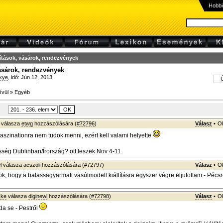
Hobbi
lítások, vásárok, rendezvények
vásárok, rendezvények
kye
, idő: Jún 12, 2013
Ú
ívül
»
Egyéb
válasza
etwg
hozzászólására (
#72796
)
Válasz
•
Ok
aszinationra nem tudok menni, ezért kell valami helyette
ség Dublinban/Írország? ott leszek Nov 4-11.
l
válasza
acszoli
hozzászólására (
#72797
)
Válasz
•
Ok
ök, hogy a balassagyarmati vasútmodell kiállításra egyszer végre eljutottam - Pécsr
ske
válasza
diginewl
hozzászólására (
#72798
)
Válasz
•
Ok
a se - Pestről