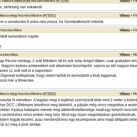
s
válasza
elektrorudi
hozzászólására (
#73194
)
Válasz
•
Fe
, sértetség van sokaknál.
álasza
etwg
hozzászólására (
#73201
)
Válasz
•
Fe
tem a vonatozást 9 orára oda vissza, ha Szombathelyröl indulok.
hozzászólása
Válasz
•
Fe
lított nemzetközi naptár:
k
zzászólása
Válasz
•
Má
ap Pécsre mintegy, 2 orát töltottem ott és sok szép dolgot láttam, csak gratulálni le
 Nagyon kedves emberekkel volt alkalmam beszélgetni, sajnos az idő nagyon kevés
esen 11 orát vett el a napombol.
Diginewl kollégának, hogy velem tartott és bemutatott a klub tagjainak.
készül már a filmecske.
álasza
etwg
hozzászólására (
#73262
)
Válasz
•
Má
asztal N méretben. A legalso meg a legfelsö szint között több mint 2 méter a külön
ése DCC ( tõbbnyire tekefinrol meg tabletröl, a pályán még nincs megoldva a vezèr
méter. A pálya hatalams mérete meg áttekinthetetlensége miatt egy helyröl nem leh
s vezérléshez nincs ember meg hely. Most egy olyan megoldásban gondolkodnak, 
lyben fogják kezelni, azaz mindenütt lesz egy kezelöpanel ahol majd állitgatni lehe
De ez még a jövö zenéje.