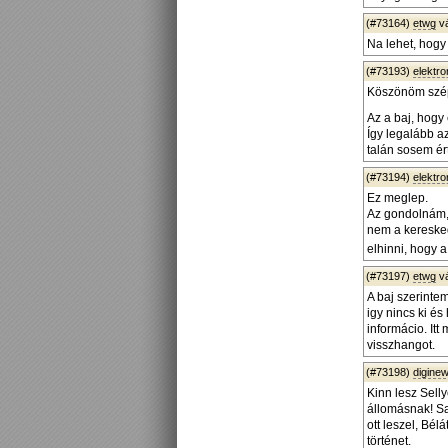
(#73164)
etwg
v
Na lehet, hog
(#73193)
elektro
Köszönöm szépe
Az a baj, hogy 
Így legalább a
talán sosem ér
(#73194)
elektro
Ez meglep.
Az gondolnám, h
nem a keresked
elhinni, hogy 
(#73197)
etwg
v
A baj szerinte
igy nincs ki é
informácio. Itt
visszhangot.
(#73198)
diginew
Kinn lesz Sell
állomásnak! Sa
ott leszel, Bé
történet.