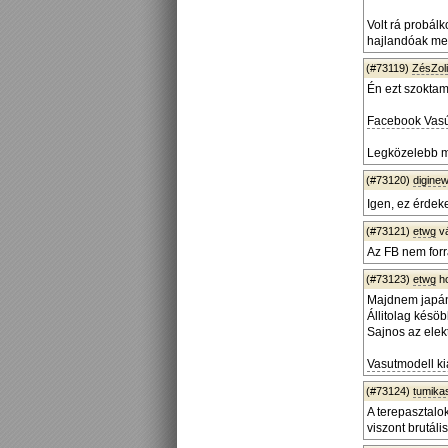
Volt rá probál
hajlandóak me
(#73119)
ZésZoli
Én ezt szoktam
Facebook Vasút
Legközelebb mo
(#73120)
diginew
Igen, ez érdek
(#73121)
etwg
v
Az FB nem for
(#73123)
etwg
ho
Majdnem japán
Állitolag késö
Sajnos az elek
Vasutmodell kiá
(#73124)
tumika
A terepasztalok
viszont brutáli