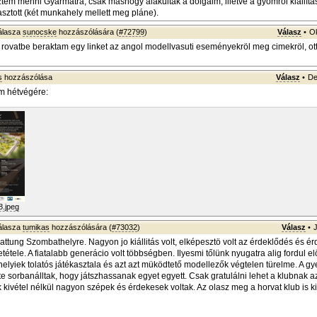
ztem menni Gyarmatra, csak máshogy alakultak a dolgaim, illetve a gyömrői kiállít
rasztott (két munkahely mellett meg pláne).
álasza
sunocske
hozzászólására (
#72799
)
Válasz
•
Ok
 rovatbe beraktam egy linket az angol modellvasuti eseményekröl meg cimekröl, ott 
s
hozzászólása
Válasz
•
De
m hétvégére:
.jpeg
álasza
tumikas
hozzászólására (
#73032
)
Válasz
•
attung Szombathelyre. Nagyon jo kiállitás volt, elképesztö volt az érdeklődés és ér
tétele. A fiatalabb generácio volt többségben. Ilyesmi tőlünk nyugatra alig fordul e
helyiek tolatós játékasztala és azt azt müködtető modellezők végtelen türelme. A g
te sorbanálltak, hogy játszhassanak egyet egyett. Csak gratulálni lehet a klubnak az 
 kivétel nélkül nagyon szépek és érdekesek voltak. Az olasz meg a horvat klub is ki