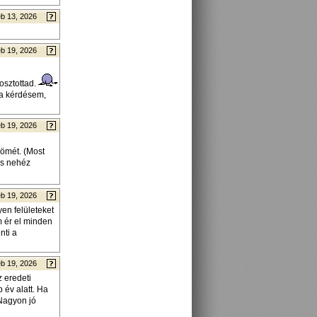
b 13, 2026
b 19, 2026
gosztottad.
 a kérdésem,
b 19, 2026
römét. (Most
is nehéz
b 19, 2026
en felületeket
m ér el minden
nti a
b 19, 2026
 eredeti
 év alatt. Ha
 Nagyon jó