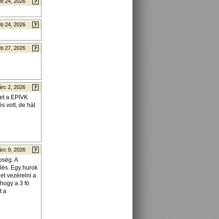
b 24, 2026
b 24, 2026
b 27, 2026
rc 2, 2026
het a EPIVK
 volt, de hát
rc 9, 2026
bség. A
lés. Egy hurok
et vezérelni a
hogy a 3 fö
t a