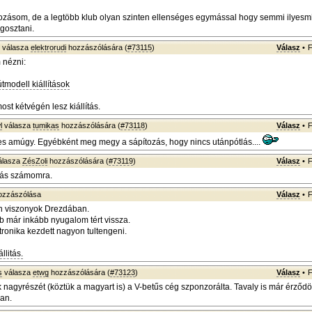
kozásom, de a legtöbb klub olyan szinten ellenséges egymással hogy semmi ilyesm
gosztani.
válasza
elektrorudi
hozzászólására (
#73115
)
Válasz
•
F
 nézni:
modell kiállítások
st kétvégén lesz kiállítás.
l
válasza
tumikas
hozzászólására (
#73118
)
Válasz
•
F
es amúgy. Egyébként meg megy a sápítozás, hogy nincs utánpótlás....
álasza
ZésZoli
hozzászólására (
#73119
)
Válasz
•
F
rás számomra.
zzászólása
Válasz
•
F
 viszonyok Drezdában.
bb már inkább nyugalom tért vissza.
tronika kezdett nagyon tultengeni.
llitás.
s
válasza
etwg
hozzászólására (
#73123
)
Válasz
•
F
 nagyrészét (köztük a magyart is) a V-betűs cég szponzorálta. Tavaly is már érződöt
san.