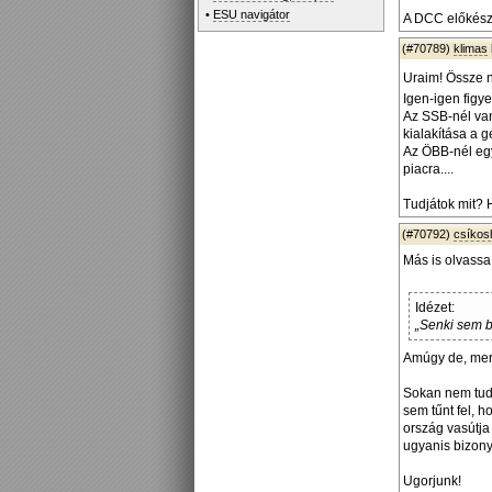
•
ESU navigátor
A DCC előkészí
(#70789)
klimas
Uraim! Össze n
Igen-igen figye
Az SSB-nél van
kialakítása a 
Az ÖBB-nél egy
piacra....
Tudjátok mit? 
(#70792)
csíko
Más is olvassa
Idézet:
„Senki sem be
Amúgy de, mert
Sokan nem tud
sem tűnt fel, 
ország vasútja
ugyanis bizony
Ugorjunk!