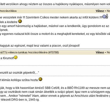
tett verziókon ahogy néztem az összes a hajlékony nyáklapos, másmilyen nem volt
hozzászólása
Válasz
•
No
e vesszetek már !!! Szerintem Csíkos mester nekem akarta az infót küldeni.!!!!
lek a kivitelre
 egy amorf háromszög a hajtásban, máshol van a lendkerék, úgy gondolom ez az 
gépnek.
 egyenes rudazat köti össze a motort és a meghajtott kerekeket, ez egy későbbi vá
Hagyjuk az egészet, majd lesz valami a piacon, oszt jónapot!
sháTTú
válasza
tumikas
hozzászólására (
#70788
)
Válasz
•
No
 a fórumot!
szélt az osztrák gépekről,...”
 klimás kolléga szóba hozta.
ják, hogy a tök hasonlóan kinéző SBB Ce6/8, és a BBÖ Rh1189 az messze nem 
hogy az osztrákok nem csak simán átvették a svájci gépet. Igaz nem a szívügyem egy
 sem... Amikor "németet" írtam, akkor ennek a gépnek az Anschluss utáni festésére
 létezett DRG-ben is, 1945-ig.