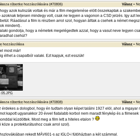
álasza
róbertke
hozzászólására (
#70806
)
Válasz
•
No
 hogy azok kuliszák voltak és már a film megjelenése elött összekaptak a szakemb
e azoknak teljesen mindegy volt, csak ne legyen a vagonon a CSD jelzés. Igy azt l
6 betüt. Ráadásul a film is részben arrol szol, hogyan álltak a csehek a német megsz
ok mindent)..
alaki gondolja, hogy a németek megelégedtek azzal, hogy a vasut neve legyen c
radhat csehül?
ke
hozzászólása
Válasz
•
No
kel most már!
lig élhet a csapatból valaki. Ezt kapjuk, ezt esszük!
 05.JPG
álasza
róbertke
hozzászólására (
#70808
)
Válasz
•
No
 érdekes a dologbol, hogy én tudtam olyan képet találni 1927 elöl, ahol a mgaya
ot kapott ugyanakkor 20 évvel fiatalabb korbol nem maradt fénykép és a filmesek 
onddal küzdöttek. Most meg a film lett a hiteles etalon ?
köze a protekturátushoz csak arrol szol).
ehszlovákiában rekedt MÁV601-s az IGLO-i fütöházban a két számmal.