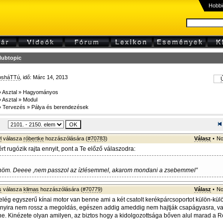
Hobbi
lubtopic
osháTTú
, idő: Márc 14, 2013
Ú
»
Asztal
»
Hagyományos
»
Asztal
»
Modul
»
Tervezés
»
Pálya és berendezések
l
válasza
róbertke
hozzászólására (
#70783
)
Válasz
•
No
iért rugózik rajta ennyit, pont a Te előző válaszodra:
önöm. Deeee ,nem passzol az ízlésemmel, akarom mondani a zsebemmel”
s
válasza
klimas
hozzászólására (
#70779
)
Válasz
•
No
 elég egyszerű kínai motor van benne ami a két csatolt kerékpárcsoportot külön-külö
nnyira nem rossz a megoldás, egészen addig ameddig nem hajtják csapágyasra, va
e. Kinézete olyan amilyen, az biztos hogy a kidolgozottsága bőven alul marad a R