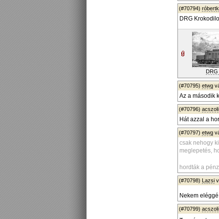
(#70794)
róbert
DRG Krokodil
DRG 
(#70795)
etwg
v
Az a második k
(#70796)
acszoli
Hát azzal a horg
(#70797)
etwg
v
csak nehogy k
meglepetés, ho
hordták a pénz
(#70798)
Lazsi
v
Nekem eléggé 
(#70799)
acszoli