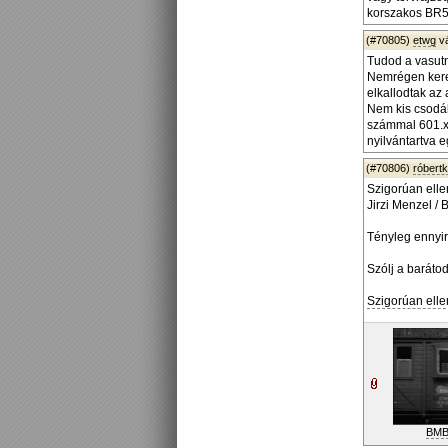
korszakos BR52
(#70805)
etwg
v
Tudod a vasutn
Nemrégen keres
elkallodtak az
Nem kis csodál
számmal 601.xx
nyilvántartva 
(#70806)
róbert
Szigorúan elle
Jirzi Menzel /
Tényleg ennyi
Szólj a barátod
Szigorúan elle
BMB