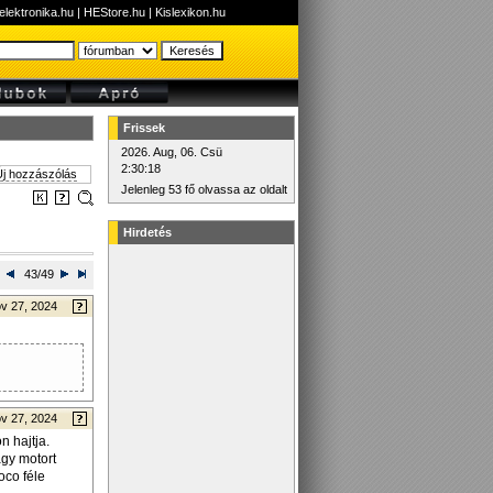
elektronika.hu
|
HEStore.hu
|
Kislexikon.hu
Frissek
2026. Aug, 06. Csü
2:30:18
j hozzászólás
Jelenleg 53 fő olvassa az oldalt
Hirdetés
43/49
v 27, 2024
v 27, 2024
n hajtja.
gy motort
oco féle