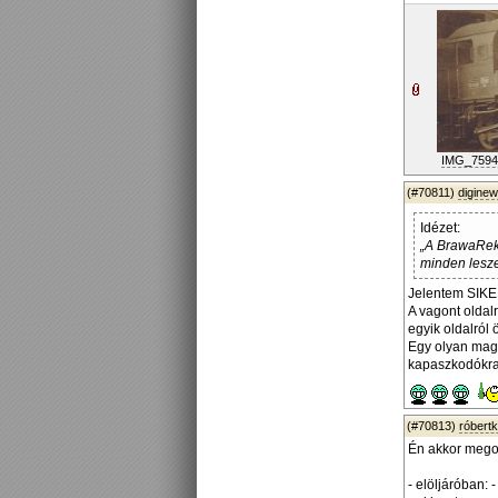
IMG_7594
(#70811)
diginew
Idézet:
„A BrawaReko
minden lesze
Jelentem SIKE
A vagont oldal
egyik oldalról 
Egy olyan maga
kapaszkodókra
(#70813)
róbert
Én akkor megos
- elöljáróban: