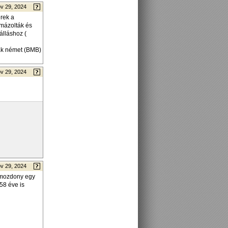
v 29, 2024
erek a
emázolták és
álláshoz (
sak német (BMB)
v 29, 2024
v 29, 2024
r mozdony egy
58 éve is