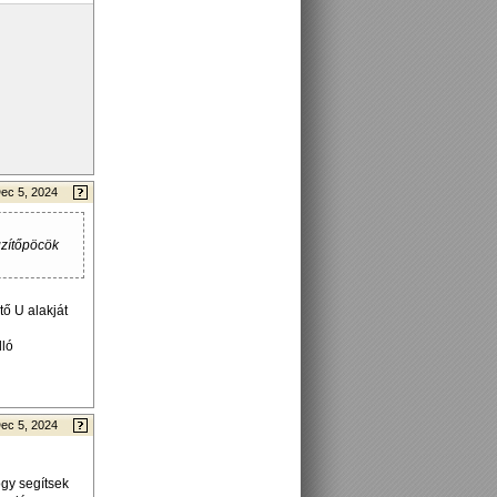
ec 5, 2024
gzítőpöcök
tő U alakját
lló
ec 5, 2024
ogy segítsek