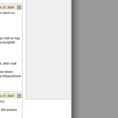
v 27, 2024
ép! (Nem ez
gy csak az egy
 a komplett
t, akár csak
ően finom
 a folyasztószer
v 27, 2024
hoz.
e 6/8-asokon