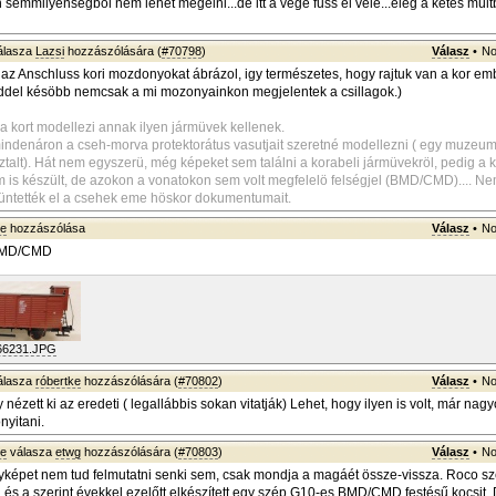
semmilyenségből nem lehet megélni...de itt a vége fuss el véle...elég a kétes múlt
álasza
Lazsi
hozzászólására (
#70798
)
Válasz
•
No
 az Anschluss kori mozdonyokat ábrázol, igy természetes, hogy rajtuk van a kor emb
eddel késöbb nemcsak a mi mozonyainkon megjelentek a csillagok.)
 a kort modellezi annak ilyen jármüvek kellenek.
ndenáron a cseh-morva protektorátus vasutjait szeretné modellezni ( egy muzeum
ztalt). Hát nem egyszerü, még képeket sem találni a korabeli jármüvekröl, pedig a 
lm is készült, de azokon a vonatokon sem volt megfelelö felségjel (BMD/CMD).... N
üntették el a csehek eme höskor dokumentumait.
ke
hozzászólása
Válasz
•
No
BMD/CMD
66231.JPG
álasza
róbertke
hozzászólására (
#70802
)
Válasz
•
No
nézett ki az eredeti ( legallábbis sokan vitatják) Lehet, hogy ilyen is volt, már na
nyitani.
ke
válasza
etwg
hozzászólására (
#70803
)
Válasz
•
No
yképet nem tud felmutatni senki sem, csak mondja a magáét össze-vissza. Roco szer
, és a szerint évekkel ezelőtt elkészített egy szép G10-es BMD/CMD festésű kocsit. 