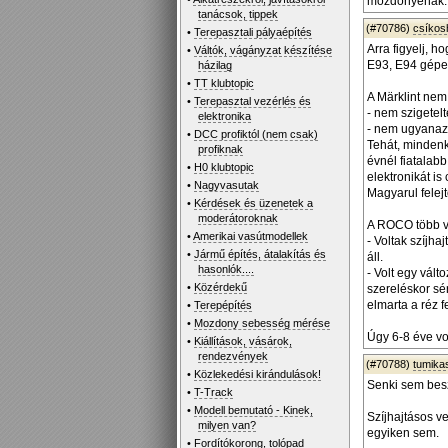
mozdonyénak.
tanácsok, tippek
(#70786)
csíko
•
Terepasztali pályaépítés
Arra figyelj, 
•
Váltók, vágányzat készítése
E93, E94 gépe
házilag
•
TT klubtopic
A Märklint ne
•
Terepasztal vezérlés és
- nem szigetelt
elektronika
- nem ugyanaz 
•
DCC profiktól (nem csak)
Tehát, mindenk
profiknak
évnél fiatalab
•
H0 klubtopic
elektronikát is 
•
Nagyvasutak
Magyarul felejt
•
Kérdések és üzenetek a
moderátoroknak
A ROCO több ve
•
Amerikai vasútmodellek
- Voltak szíjh
•
Jármű építés, átalakítás és
áll.
hasonlók....
- Volt egy vál
•
Közérdekű
szereléskor sér
elmarta a réz 
•
Terepépítés
•
Mozdony sebesség mérése
Úgy 6-8 éve vol
•
Kiállítások, vásárok,
rendezvények
(#70788)
tumika
•
Közlekedési kirándulások!
Senki sem besz
•
T-Track
•
Modell bemutató - Kinek,
Szíjhajtásos v
milyen van?
egyiken sem.
•
Fordítókorong, tolópad