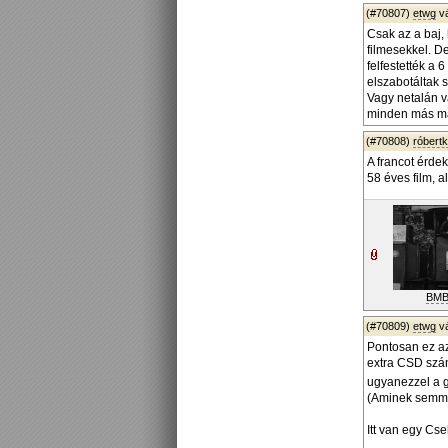
(#70807)
etwg
v
Csak az a baj,
filmesekkel. D
felfestették a 
elszabotáltak s
Vagy netalán v
minden más ma
(#70808)
róbert
A francot érde
58 éves film, a
BMB
(#70809)
etwg
v
Pontosan ez az
extra CSD szám
ugyanezzel a g
(Aminek semmi 
Itt van egy Cs