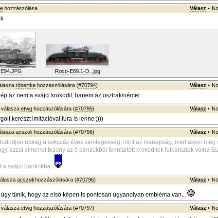
ke
hozzászólása
Válasz
•
No
ok
E94.JPG
Roco-E89.1-D...jpg
álasza
róbertke
hozzászólására (
#70794
)
Válasz
•
No
ép az nem a svájci krokodil, hanem az osztrák/német.
válasza
etwg
hozzászólására (
#70795
)
Válasz
•
No
olt kereszt imitációval fura is lenne ;)))
álasza
acszoli
hozzászólására (
#70796
)
Válasz
•
No
itudodjon utolag a sokszáz éves semlegesség, mint az manapság, mert akkor még
gy azzal cimerrel bizony az ö pénzükböl fenntartott krokodilok futkároztak volna Eu
t a svájci bankokba.
álasza
acszoli
hozzászólására (
#70796
)
Válasz
•
No
úgy tűnik, hogy az első képen is pontosan ugyanolyan embléma van...
válasza
etwg
hozzászólására (
#70797
)
Válasz
•
No