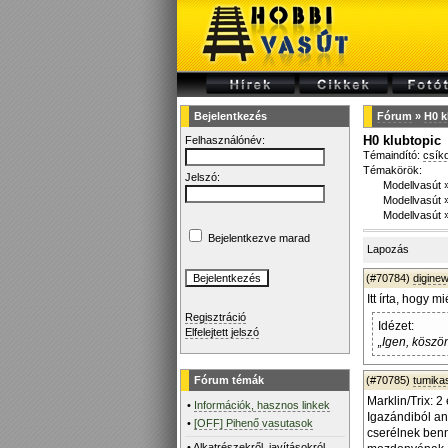
Bejelentkezés
Fórum
»
H0 k
H0 klubtopic
Felhasználónév:
Témaindító:
csík
Témakörök:
Jelszó:
Modellvasút
Modellvasút
Modellvasút
Bejelentkezve marad
Lapozás
(#70784)
diginew
Itt írta, hogy m
Regisztráció
Idézet:
Elfelejtett jelszó
„Igen, kösz
Fórum témák
(#70785)
tumika
Marklin/Trix: 2
•
Információk, hasznos linkek
Igazándiból a
•
[OFF] Pihenő vasutasok
cserélnek benn
•
Alkatrészekről, javításokról