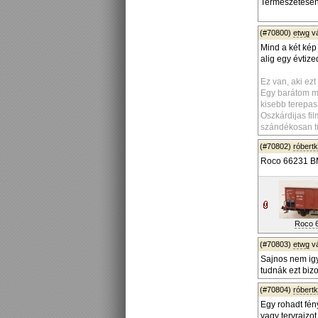
Természetesen 
(#70800)
etwg
v
Mind a két kép
alig egy évtiz
Ez van, aki ezt
Egy barátom mi
kisebb terepas
Oszkárdijas fi
szándékosan t
(#70802)
róbert
Roco 66231 
Roco 
(#70803)
etwg
v
Sajnos nem igy 
tudnák ezt bizo
(#70804)
róbert
Egy rohadt fén
vagy tervrajzot