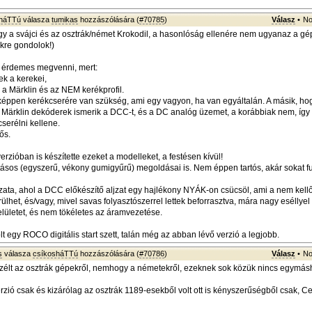
sháTTú
válasza
tumikas
hozzászólására (
#70785
)
Válasz
•
No
hogy a svájci és az osztrák/német Krokodil, a hasonlóság ellenére nem ugyanaz a g
kre gondolok!)
m érdemes megvenni, mert:
ek a kerekei,
a Märklin és az NEM kerékprofil.
éppen kerékcserére van szükség, ami egy vagyon, ha van egyáltalán. A másik, ho
b Märklin dekóderek ismerik a DCC-t, és a DC analóg üzemet, a korábbiak nem, így
cserélni kellene.
ős.
rzióban is készítette ezeket a modelleket, a festésen kívül!
ajtásos (egyszerű, vékony gumigyűrű) megoldásai is. Nem éppen tartós, akár sokat fu
tozata, ahol a DCC előkészítő aljzat egy hajlékony NYÁK-on csücsöl, ami a nem kell
ülhet, és/vagy, mivel savas folyasztószerrel lettek beforrasztva, mára nagy eséllyel
felületet, és nem tökéletes az áramvezetése.
t egy ROCO digitális start szett, talán még az abban lévő verzió a legjobb.
s
válasza
csíkosháTTú
hozzászólására (
#70786
)
Válasz
•
No
élt az osztrák gépekről, nemhogy a németekről, ezeknek sok közük nincs egymás
erzió csak és kizárólag az osztrák 1189-esekből volt ott is kényszerűségből csak, C