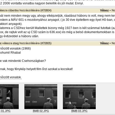
 2006 vontatta vonatba nagyon beleillik és jól mutat. Ennyi.
álasza
róbertke
hozzászólására (
#70804
)
Válasz
•
No
ál nem minden megy ugy, ahogy elképzeljük, ráadásul háboru is volt, meg nem kev
tem a MÁV 601-s mozdonyához anyagot. ( jo 30 éve épitettem egy ilyet H0-ban, 
 akkori anyagok).
atomra a CSDhez került Mallettek bizony még 1927-ben is két számmal futottak (a
x, de rajtuk volt az uj CSD szám is 636.xxx) és még a belsö dokumentumokban is 
egy évtizeddel a háboru után.
ke
válasza
etwg
hozzászólására (
#70805
)
Válasz
•
No
nőrzött vonatok (1966)
 Bohumil Rhabal
re vak mindenki Csehországban?
nak, hogy fénykép helyett film őrzi azokat a kocsikat!
nőrzött vonatok.
 01.JPG
BMB 02.JPG
BMB 03.JPG