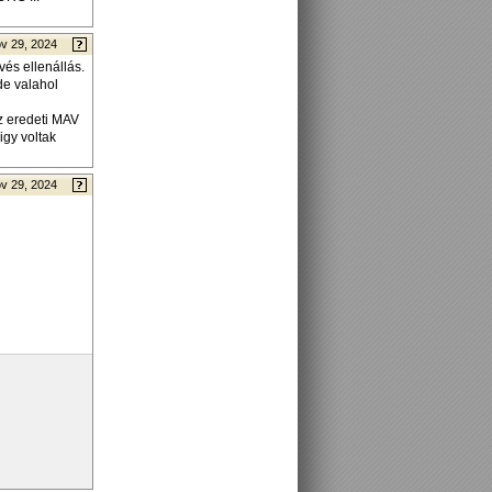
v 29, 2024
és ellenállás.
de valahol
z eredeti MAV
igy voltak
v 29, 2024