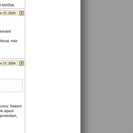
 belőlük.
v 27, 2024
eredeti
ltozat, más
v 27, 2024
azonos. Nekem
ik alpesi
 gondoltam,