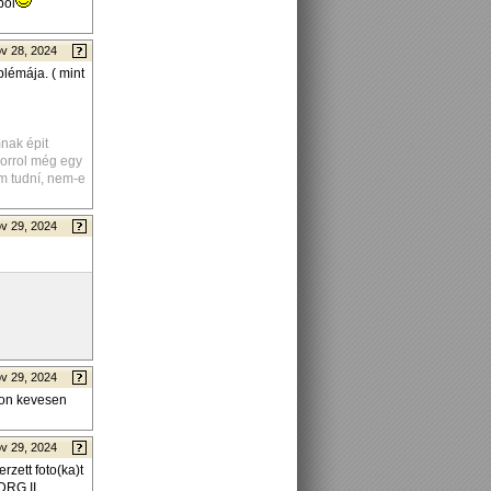
ból
v 28, 2024
lémája. ( mint
nak épit
korrol még egy
em tudní, nem-e
v 29, 2024
v 29, 2024
gyon kevesen
v 29, 2024
zett foto(ka)t
DRG II.