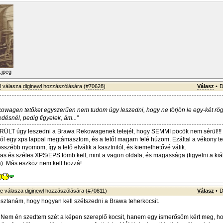
.jpeg
l
válasza
diginewl
hozzászólására (
#70628
)
Válasz
•
D
wagen tetőket egyszerűen nem tudom úgy leszedni, hogy ne törjön le egy-két rö
désnél, pedig figyelek, ám...”
RÜLT úgy leszedni a Brawa Rekowagenek tetejét, hogy SEMMI pöcök nem sérül!!!
ról egy xps lappal megtámasztom, és a tetőt magam felé húzom. Ezáltal a vékony te
összébb nyomom, így a tető elválik a kasztnitól, és kiemelhetővé válik.
s és széles XPS/EPS tömb kell, mint a vagon oldala, és magassága (figyelni a kiá
). Más eszköz nem kell hozzá!
ke
válasza
diginewl
hozzászólására (
#70811
)
Válasz
•
D
ztanám, hogy hogyan kell szétszedni a Brawa teherkocsit.
 - Nem én szedtem szét a képen szereplő kocsit, hanem egy ismerősöm kért meg, h