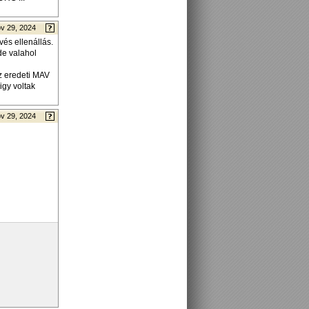
v 29, 2024
és ellenállás.
de valahol
z eredeti MAV
igy voltak
v 29, 2024