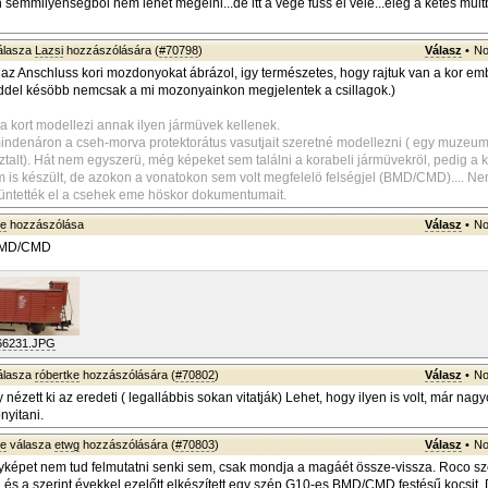
semmilyenségből nem lehet megélni...de itt a vége fuss el véle...elég a kétes múlt
álasza
Lazsi
hozzászólására (
#70798
)
Válasz
•
No
 az Anschluss kori mozdonyokat ábrázol, igy természetes, hogy rajtuk van a kor emb
eddel késöbb nemcsak a mi mozonyainkon megjelentek a csillagok.)
 a kort modellezi annak ilyen jármüvek kellenek.
ndenáron a cseh-morva protektorátus vasutjait szeretné modellezni ( egy muzeum
ztalt). Hát nem egyszerü, még képeket sem találni a korabeli jármüvekröl, pedig a 
lm is készült, de azokon a vonatokon sem volt megfelelö felségjel (BMD/CMD).... N
üntették el a csehek eme höskor dokumentumait.
ke
hozzászólása
Válasz
•
No
BMD/CMD
66231.JPG
álasza
róbertke
hozzászólására (
#70802
)
Válasz
•
No
nézett ki az eredeti ( legallábbis sokan vitatják) Lehet, hogy ilyen is volt, már na
nyitani.
ke
válasza
etwg
hozzászólására (
#70803
)
Válasz
•
No
yképet nem tud felmutatni senki sem, csak mondja a magáét össze-vissza. Roco szer
, és a szerint évekkel ezelőtt elkészített egy szép G10-es BMD/CMD festésű kocsit. 