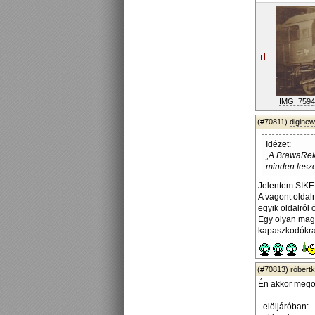
IMG_7594
(#70811)
diginew
Idézet:
„A BrawaReko
minden lesze
Jelentem SIKE
A vagont oldal
egyik oldalról 
Egy olyan maga
kapaszkodókra
(#70813)
róbert
Én akkor megos
- elöljáróban: