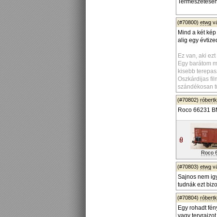
Természetesen 
(#70800)
etwg
v
Mind a két kép
alig egy évtiz
Ez van, aki ezt
Egy barátom mi
kisebb terepas
Oszkárdijas fi
szándékosan t
(#70802)
róbert
Roco 66231 
Roco 
(#70803)
etwg
v
Sajnos nem igy 
tudnák ezt bizo
(#70804)
róbert
Egy rohadt fén
vagy tervrajzot