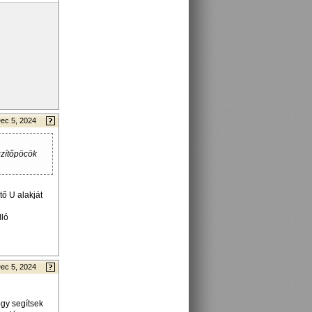
ec 5, 2024
gzítőpöcök
tő U alakját
lló
ec 5, 2024
ogy segítsek