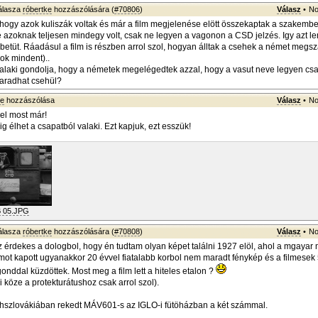
álasza
róbertke
hozzászólására (
#70806
)
Válasz
•
No
 hogy azok kuliszák voltak és már a film megjelenése elött összekaptak a szakemb
e azoknak teljesen mindegy volt, csak ne legyen a vagonon a CSD jelzés. Igy azt l
6 betüt. Ráadásul a film is részben arrol szol, hogyan álltak a csehek a német megsz
ok mindent)..
alaki gondolja, hogy a németek megelégedtek azzal, hogy a vasut neve legyen c
radhat csehül?
ke
hozzászólása
Válasz
•
No
kel most már!
lig élhet a csapatból valaki. Ezt kapjuk, ezt esszük!
 05.JPG
álasza
róbertke
hozzászólására (
#70808
)
Válasz
•
No
 érdekes a dologbol, hogy én tudtam olyan képet találni 1927 elöl, ahol a mgaya
ot kapott ugyanakkor 20 évvel fiatalabb korbol nem maradt fénykép és a filmesek 
onddal küzdöttek. Most meg a film lett a hiteles etalon ?
köze a protekturátushoz csak arrol szol).
ehszlovákiában rekedt MÁV601-s az IGLO-i fütöházban a két számmal.