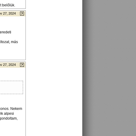
 belőlük.
v 27, 2024
eredeti
ltozat, más
v 27, 2024
azonos. Nekem
ik alpesi
 gondoltam,