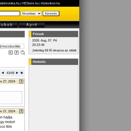
elektronika.hu
|
HEStore.hu
|
Kislexikon.hu
Frissek
2026. Aug, 07. Pé
20:23:46
j hozzászólás
Jelenleg 69 fő olvassa az oldalt
Hirdetés
43/49
v 27, 2024
v 27, 2024
n hajtja.
gy motort
oco féle