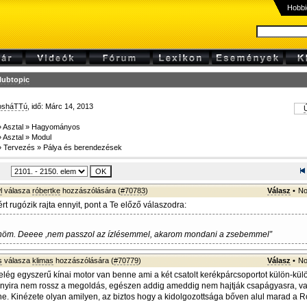
Hobbi
lubtopic
osháTTú
, idő: Márc 14, 2013
Ú
»
Asztal
»
Hagyományos
»
Asztal
»
Modul
»
Tervezés
»
Pálya és berendezések
l
válasza
róbertke
hozzászólására (
#70783
)
Válasz
•
No
iért rugózik rajta ennyit, pont a Te előző válaszodra:
önöm. Deeee ,nem passzol az ízlésemmel, akarom mondani a zsebemmel”
s
válasza
klimas
hozzászólására (
#70779
)
Válasz
•
No
 elég egyszerű kínai motor van benne ami a két csatolt kerékpárcsoportot külön-külö
nnyira nem rossz a megoldás, egészen addig ameddig nem hajtják csapágyasra, va
e. Kinézete olyan amilyen, az biztos hogy a kidolgozottsága bőven alul marad a R