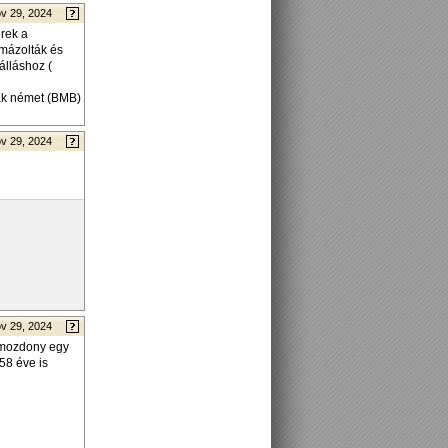
v 29, 2024
erek a
emázolták és
álláshoz (
sak német (BMB)
v 29, 2024
v 29, 2024
r mozdony egy
58 éve is