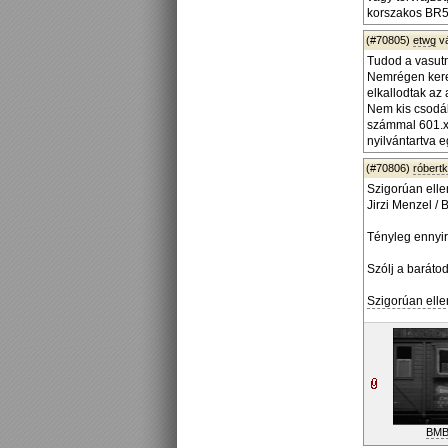
korszakos BR52
(#70805)
etwg
v
Tudod a vasutn
Nemrégen keres
elkallodtak az
Nem kis csodál
számmal 601.xx
nyilvántartva 
(#70806)
róbert
Szigorúan elle
Jirzi Menzel /
Tényleg ennyi
Szólj a barátod
Szigorúan elle
BMB