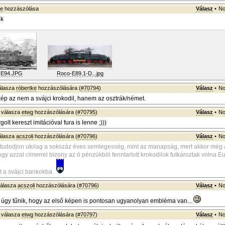
ke
hozzászólása
Válasz
•
No
ok
E94.JPG
Roco-E89.1-D...jpg
álasza
róbertke
hozzászólására (
#70794
)
Válasz
•
No
ép az nem a svájci krokodil, hanem az osztrák/német.
válasza
etwg
hozzászólására (
#70795
)
Válasz
•
No
olt kereszt imitációval fura is lenne ;)))
álasza
acszoli
hozzászólására (
#70796
)
Válasz
•
No
itudodjon utolag a sokszáz éves semlegesség, mint az manapság, mert akkor még
gy azzal cimerrel bizony az ö pénzükböl fenntartott krokodilok futkároztak volna Eu
t a svájci bankokba.
álasza
acszoli
hozzászólására (
#70796
)
Válasz
•
No
úgy tűnik, hogy az első képen is pontosan ugyanolyan embléma van...
válasza
etwg
hozzászólására (
#70797
)
Válasz
•
No