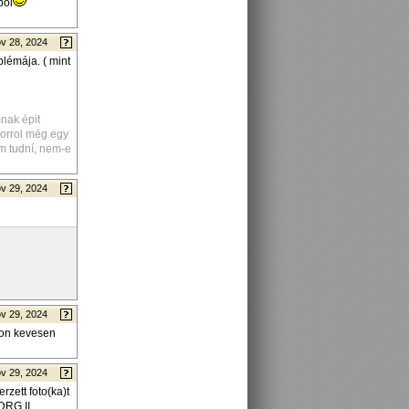
ból
v 28, 2024
lémája. ( mint
nak épit
korrol még egy
em tudní, nem-e
v 29, 2024
v 29, 2024
gyon kevesen
v 29, 2024
zett foto(ka)t
DRG II.