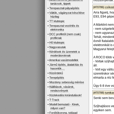
mozdonyénak.
tanácsok, tippek
(#70786)
csíko
•
Terepasztali pályaépítés
Arra figyelj, 
•
Váltók, vágányzat készítése
E93, E94 gépe
házilag
•
TT klubtopic
A Märklint ne
•
Terepasztal vezérlés és
- nem szigetelt
elektronika
- nem ugyanaz 
•
DCC profiktól (nem csak)
Tehát, mindenk
profiknak
évnél fiatalab
•
H0 klubtopic
elektronikát is 
•
Nagyvasutak
Magyarul felejt
•
Kérdések és üzenetek a
moderátoroknak
A ROCO több ve
•
Amerikai vasútmodellek
- Voltak szíjh
•
Jármű építés, átalakítás és
áll.
hasonlók....
- Volt egy vál
•
Közérdekű
szereléskor sér
elmarta a réz 
•
Terepépítés
•
Mozdony sebesség mérése
Úgy 6-8 éve vol
•
Kiállítások, vásárok,
rendezvények
(#70788)
tumika
•
Közlekedési kirándulások!
Senki sem besz
•
T-Track
•
Modell bemutató - Kinek,
Szíjhajtásos v
milyen van?
egyiken sem.
•
Fordítókorong, tolópad