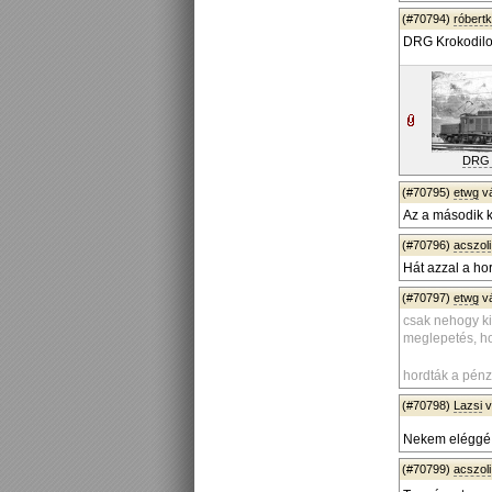
(#70794)
róbert
DRG Krokodil
DRG 
(#70795)
etwg
v
Az a második k
(#70796)
acszoli
Hát azzal a horg
(#70797)
etwg
v
csak nehogy k
meglepetés, ho
hordták a pénz
(#70798)
Lazsi
v
Nekem eléggé 
(#70799)
acszoli