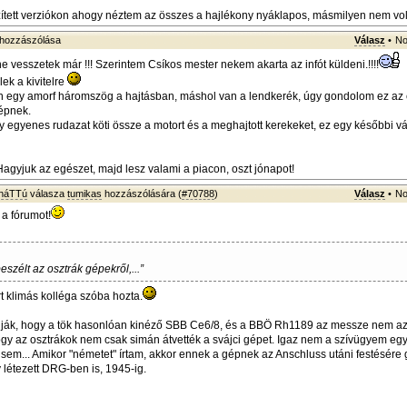
tett verziókon ahogy néztem az összes a hajlékony nyáklapos, másmilyen nem volt
hozzászólása
Válasz
•
No
e vesszetek már !!! Szerintem Csíkos mester nekem akarta az infót küldeni.!!!!
lek a kivitelre
 egy amorf háromszög a hajtásban, máshol van a lendkerék, úgy gondolom ez az 
gépnek.
 egyenes rudazat köti össze a motort és a meghajtott kerekeket, ez egy későbbi vá
Hagyjuk az egészet, majd lesz valami a piacon, oszt jónapot!
sháTTú
válasza
tumikas
hozzászólására (
#70788
)
Válasz
•
No
 a fórumot!
szélt az osztrák gépekről,...”
 klimás kolléga szóba hozta.
ják, hogy a tök hasonlóan kinéző SBB Ce6/8, és a BBÖ Rh1189 az messze nem 
hogy az osztrákok nem csak simán átvették a svájci gépet. Igaz nem a szívügyem egy
 sem... Amikor "németet" írtam, akkor ennek a gépnek az Anschluss utáni festésére
 létezett DRG-ben is, 1945-ig.