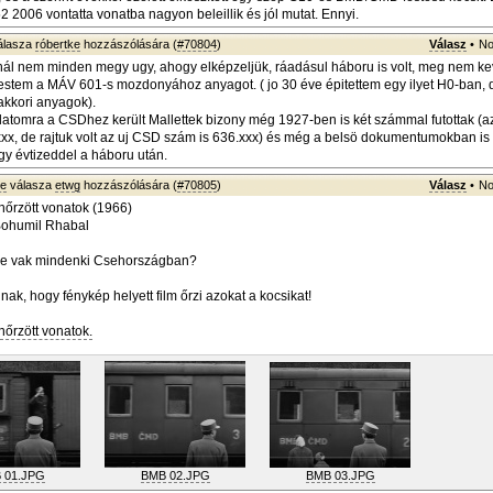
 2006 vontatta vonatba nagyon beleillik és jól mutat. Ennyi.
álasza
róbertke
hozzászólására (
#70804
)
Válasz
•
No
ál nem minden megy ugy, ahogy elképzeljük, ráadásul háboru is volt, meg nem kev
tem a MÁV 601-s mozdonyához anyagot. ( jo 30 éve épitettem egy ilyet H0-ban, 
 akkori anyagok).
atomra a CSDhez került Mallettek bizony még 1927-ben is két számmal futottak (a
x, de rajtuk volt az uj CSD szám is 636.xxx) és még a belsö dokumentumokban is 
egy évtizeddel a háboru után.
ke
válasza
etwg
hozzászólására (
#70805
)
Válasz
•
No
nőrzött vonatok (1966)
 Bohumil Rhabal
re vak mindenki Csehországban?
nak, hogy fénykép helyett film őrzi azokat a kocsikat!
nőrzött vonatok.
 01.JPG
BMB 02.JPG
BMB 03.JPG