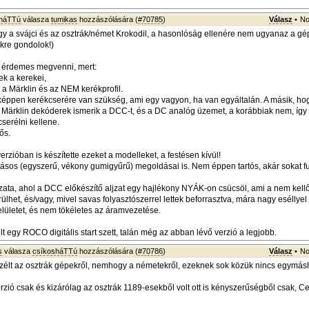
sháTTú
válasza
tumikas
hozzászólására (
#70785
)
Válasz
•
No
hogy a svájci és az osztrák/német Krokodil, a hasonlóság ellenére nem ugyanaz a g
kre gondolok!)
m érdemes megvenni, mert:
ek a kerekei,
a Märklin és az NEM kerékprofil.
éppen kerékcserére van szükség, ami egy vagyon, ha van egyáltalán. A másik, ho
b Märklin dekóderek ismerik a DCC-t, és a DC analóg üzemet, a korábbiak nem, így
cserélni kellene.
ős.
rzióban is készítette ezeket a modelleket, a festésen kívül!
ajtásos (egyszerű, vékony gumigyűrű) megoldásai is. Nem éppen tartós, akár sokat fu
tozata, ahol a DCC előkészítő aljzat egy hajlékony NYÁK-on csücsöl, ami a nem kell
ülhet, és/vagy, mivel savas folyasztószerrel lettek beforrasztva, mára nagy eséllyel
felületet, és nem tökéletes az áramvezetése.
t egy ROCO digitális start szett, talán még az abban lévő verzió a legjobb.
s
válasza
csíkosháTTú
hozzászólására (
#70786
)
Válasz
•
No
élt az osztrák gépekről, nemhogy a németekről, ezeknek sok közük nincs egymás
erzió csak és kizárólag az osztrák 1189-esekből volt ott is kényszerűségből csak, C