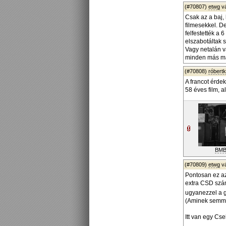
(#70807)
etwg
v
Csak az a baj,
filmesekkel. D
felfestették a 
elszabotáltak s
Vagy netalán v
minden más ma
(#70808)
róbert
A francot érde
58 éves film, a
BMB
(#70809)
etwg
v
Pontosan ez az
extra CSD szám
ugyanezzel a g
(Aminek semmi 
Itt van egy Cs