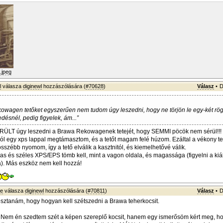
.jpeg
l
válasza
diginewl
hozzászólására (
#70628
)
Válasz
•
D
wagen tetőket egyszerűen nem tudom úgy leszedni, hogy ne törjön le egy-két rö
désnél, pedig figyelek, ám...”
RÜLT úgy leszedni a Brawa Rekowagenek tetejét, hogy SEMMI pöcök nem sérül!!!
ról egy xps lappal megtámasztom, és a tetőt magam felé húzom. Ezáltal a vékony te
összébb nyomom, így a tető elválik a kasztnitól, és kiemelhetővé válik.
s és széles XPS/EPS tömb kell, mint a vagon oldala, és magassága (figyelni a kiá
). Más eszköz nem kell hozzá!
ke
válasza
diginewl
hozzászólására (
#70811
)
Válasz
•
D
ztanám, hogy hogyan kell szétszedni a Brawa teherkocsit.
 - Nem én szedtem szét a képen szereplő kocsit, hanem egy ismerősöm kért meg, h