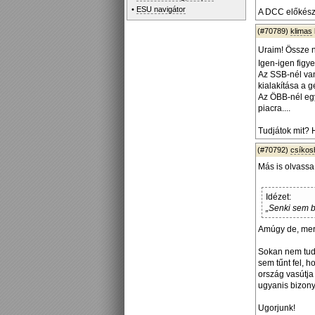
•
ESU navigátor
A DCC előkészí
(#70789)
klimas
Uraim! Össze n
Igen-igen figye
Az SSB-nél van
kialakítása a 
Az ÖBB-nél egy
piacra....
Tudjátok mit? 
(#70792)
csíko
Más is olvassa
Idézet:
„Senki sem be
Amúgy de, mert
Sokan nem tud
sem tűnt fel, 
ország vasútja
ugyanis bizony
Ugorjunk!