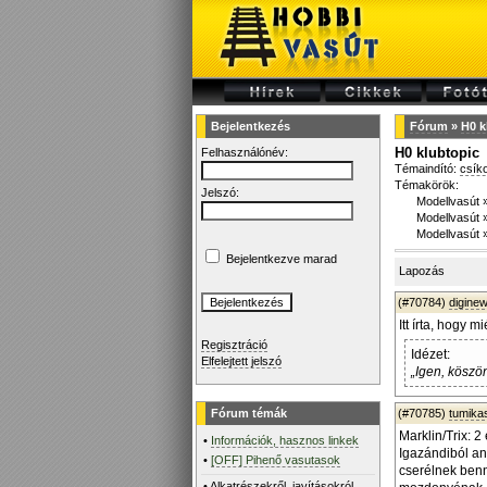
Bejelentkezés
Fórum
»
H0 k
H0 klubtopic
Felhasználónév:
Témaindító:
csík
Témakörök:
Jelszó:
Modellvasút
Modellvasút
Modellvasút
Bejelentkezve marad
Lapozás
(#70784)
diginew
Itt írta, hogy m
Regisztráció
Idézet:
Elfelejtett jelszó
„Igen, kösz
Fórum témák
(#70785)
tumika
Marklin/Trix: 2
•
Információk, hasznos linkek
Igazándiból a
•
[OFF] Pihenő vasutasok
cserélnek benn
•
Alkatrészekről, javításokról