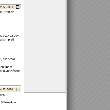
v 27, 2024
ép! (Nem ez
gy csak az egy
 a komplett
t, akár csak
ően finom
 a folyasztószer
v 27, 2024
hoz.
e 6/8-asokon