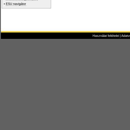
•
ESU navigátor
Használat feltételei
|
Adatv