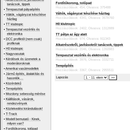
Fordítókorong, tolópad
tanácsok, tippek
Hozzászólások: 454, Olvasva: 375488
•
Terepasztali pályaépítés
Váltók, vágányzat készítése házilag
•
Váltók, vágányzat készítése
Hozzászólások: 4341, Olvasva: 3678760
házilag
H0 klubtopic
•
TT klubtopic
Hozzászólások: 2402, Olvasva: 1312889
•
Terepasztal vezérlés és
elektronika
TT pálya az ágy alatt
Hozzászólások: 974, Olvasva: 911343
•
DCC profiktól (nem csak)
profiknak
Alkatrészekről, javításokról tanácsok, tippek
•
H0 klubtopic
Hozzászólások: 2046, Olvasva: 1350983
•
Nagyvasutak
Terepasztal vezérlés és elektronika
•
Kérdések és üzenetek a
Hozzászólások: 3976, Olvasva: 3332711
moderátoroknak
Terepépítés
•
Amerikai vasútmodellek
Hozzászólások: 3367, Olvasva: 2955511
•
Jármű építés, átalakítás és
Lapozás
hasonlók....
•
Közérdekű
•
Terepépítés
•
Mozdony sebesség mérése
•
Kiállítások, vásárok,
rendezvények
•
Közlekedési kirándulások!
•
T-Track
•
Modell bemutató - Kinek,
milyen van?
•
Fordítókorong, tolópad