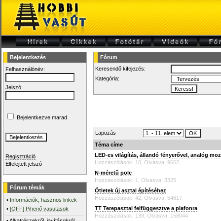
Bejelentkezés
Fórum
Keresendő kifejezés:
Felhasználónév:
Kategória:
Jelszó:
Bejelentkezve marad
Lapozás
Téma címe
LED-es világítás, állandó fényerővel, analóg m
Regisztráció
Hozzászólások: 10, Olvasva: 9662
Elfelejtett jelszó
N-méretű polc
Hozzászólások: 1, Olvasva: 3325
Fórum témák
Ötletek új asztal építéséhez
Hozzászólások: 42, Olvasva: 54617
•
Információk, hasznos linkek
TT Terepasztal felfüggesztve a plafonra
•
[OFF] Pihenő vasutasok
Hozzászólások: 139, Olvasva: 158044
•
Alkatrészekről, javításokról