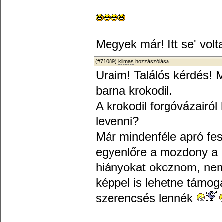
Megyek már! Itt se' vol
(#71089)
klimas
hozzászólása
Uraim! Találós kérdés! 
barna krokodil.
A krokodil forgóvázairól
levenni?
Már mindenféle apró fe
egyenlőre a mozdony a g
hiányokat okoznom, nem
képpel is lehetne támog
szerencsés lennék