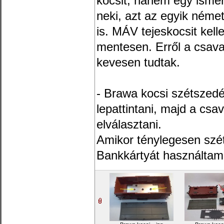
kocsit, hanem egy isme
neki, azt az egyik néme
is. MÁV tejeskocsit kell
mentesen. Erről a csava
kevesen tudtak.
- Brawa kocsi szétszedés
lepattintani, majd a csa
elválasztani.
Amikor ténylegesen szét
Bankkártyát használtam