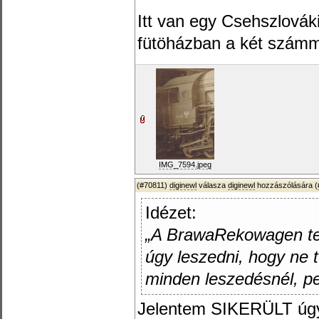
Itt van egy Csehszlová
fütöházban a két számm
IMG_7594.jpeg
(#70811)
diginewl
válasza
diginewl
hozzászólására (
Idézet:
„A BrawaRekowagen te
úgy leszedni, hogy ne t
minden leszedésnél, ped
Jelentem SIKERÜLT úgy