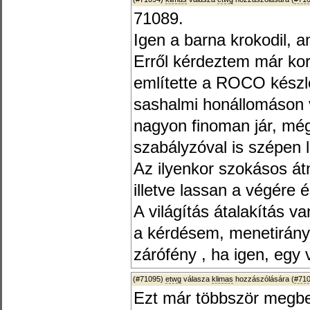
71089.
Igen a barna krokodil, 
Erről kérdeztem már ko
említette a ROCO készle
sashalmi honállomáson 
nagyon finoman jár, még
szabályzóval is szépen l
Az ilyenkor szokásos át
illetve lassan a végére 
A világítás átalakítás v
a kérdésem, menetirány 
zárófény , ha igen, egy 
(#71095)
etwg
válasza
klimas
hozzászólására (
#71
Ezt már többször megb