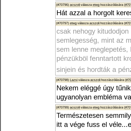
(#70796)
acszoli
válasza
etwg
hozzászólására (
#70
Hát azzal a horgolt keres
(#70797)
etwg
válasza
acszoli
hozzászólására (
#70
csak nehogy kitudodjon
semlegesség, mint az 
sem lenne meglepetés, h
pénzükböl fenntartott kr
sinjein és hordták a pén
(#70798)
Lazsi
válasza
acszoli
hozzászólására (
#7
Nekem eléggé úgy tűnik
ugyanolyan embléma va
(#70799)
acszoli
válasza
etwg
hozzászólására (
#70
Természetesen semmilye
itt a vége fuss el véle..