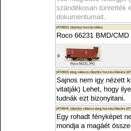
szándékosan tüntették 
dokumentumait.
(#70802)
róbertke
hozzászólása
Roco 66231 BMD/CMD
Roco 66231.JPG
(#70803)
etwg
válasza
róbertke
hozzászólására (
#7
Sajnos nem igy nézett ki
vitatják) Lehet, hogy il
tudnák ezt bizonyitani.
(#70804)
róbertke
válasza
etwg
hozzászólására (
#7
Egy rohadt fényképet ne
mondja a magáét össze-v