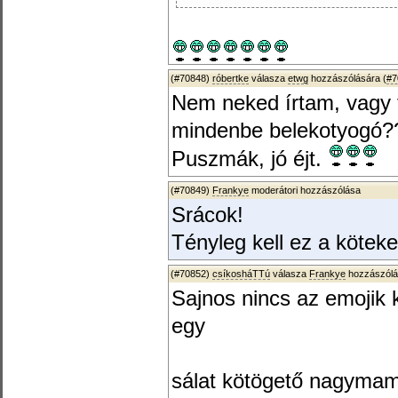
(#70848)
róbertke
válasza
etwg
hozzászólására (
#7
Nem neked írtam, vagy 
mindenbe belekotyogó?? 
Puszmák, jó éjt.
(#70849)
Frankye
moderátori hozzászólása
Srácok!
Tényleg kell ez a kötek
(#70852)
csíkosháTTú
válasza
Frankye
hozzászólá
Sajnos nincs az emojik k
egy
sálat kötögető nagymam