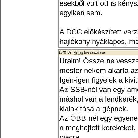
esekből volt ott is kén
egyiken sem.
A DCC előkészített ver
hajlékony nyáklapos, má
(#70789)
klimas
hozzászólása
Uraim! Össze ne vessze
mester nekem akarta az i
Igen-igen figyelek a kivi
Az SSB-nél van egy amo
máshol van a lendkerék
kialakítása a gépnek.
Az ÖBB-nél egy egyenes
a meghajtott kerekeket,
piacra....