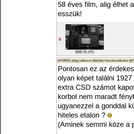
58 éves film, alig élhet 
esszük!
BMB 05.JPG
(#70809)
etwg
válasza
róbertke
hozzászólására (
#7
Pontosan ez az érdekes
olyan képet találni 192
extra CSD számot kapott
korbol nem maradt fényk
ugyanezzel a gonddal kü
hiteles etalon ?
(Aminek semmi köze a pr