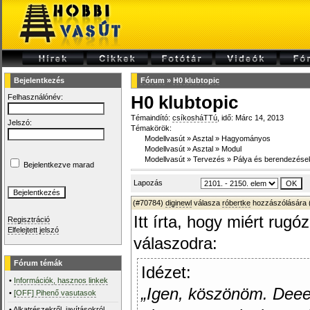
Bejelentkezés
Fórum
»
H0 klubtopic
Felhasználónév:
H0 klubtopic
Témaindító:
csíkosháTTú
, idő: Márc 14, 2013
Jelszó:
Témakörök:
Modellvasút
»
Asztal
»
Hagyományos
Modellvasút
»
Asztal
»
Modul
Modellvasút
»
Tervezés
»
Pálya és berendezése
Bejelentkezve marad
Lapozás
(#70784)
diginewl
válasza
róbertke
hozzászólására 
Itt írta, hogy miért rugó
Regisztráció
Elfelejtett jelszó
válaszodra:
Fórum témák
Idézet:
•
Információk, hasznos linkek
„Igen, köszönöm. Deee
•
[OFF] Pihenő vasutasok
•
Alkatrészekről, javításokról