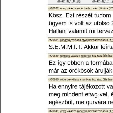
20241128_180...jpg
20241128_181...j
(#70832)
etwg
válasza
róbertke
hozzászólására (
#7
Kösz. Ezt rèszét tudom 
ügyem is volt az utolso
Hallani valamit mi terve
(#70834)
róbertke
válasza
etwg
hozzászólására (
#7
S.E.M.M.I.T. Akkor leír
(#70839)
tumikas
válasza
róbertke
hozzászólására 
Ez így ebben a formába
már az örökösök árulják 
(#70840)
róbertke
válasza
tumikas
hozzászólására 
Ha ennyire tájékozott v
meg mindent etwg-vel, é
egészből, me qurvára n
(#70841)
etwg
válasza
róbertke
hozzászólására (
#7