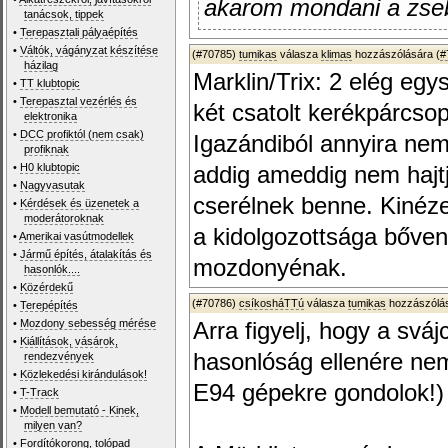
akarom mondani a zs
tanácsok, tippek
•
Terepasztali pályaépítés
•
Váltók, vágányzat készítése
(#70785)
tumikas
válasza
klimas
hozzászólására (
#
házilag
Marklin/Trix: 2 elég eg
•
TT klubtopic
•
Terepasztal vezérlés és
két csatolt kerékpárcsop
elektronika
•
DCC profiktól (nem csak)
Igazándiból annyira ne
profiknak
•
H0 klubtopic
addig ameddig nem hajt
•
Nagyvasutak
cserélnek benne. Kinéze
•
Kérdések és üzenetek a
moderátoroknak
a kidolgozottsága bőven
•
Amerikai vasútmodellek
•
Jármű építés, átalakítás és
mozdonyénak.
hasonlók....
•
Közérdekű
(#70786)
csíkosháTTú
válasza
tumikas
hozzászólás
•
Terepépítés
•
Mozdony sebesség mérése
Arra figyelj, hogy a svá
•
Kiállítások, vásárok,
hasonlóság ellenére ne
rendezvények
•
Közlekedési kirándulások!
E94 gépekre gondolok!)
•
T-Track
•
Modell bemutató - Kinek,
milyen van?
•
Fordítókorong, tolópad