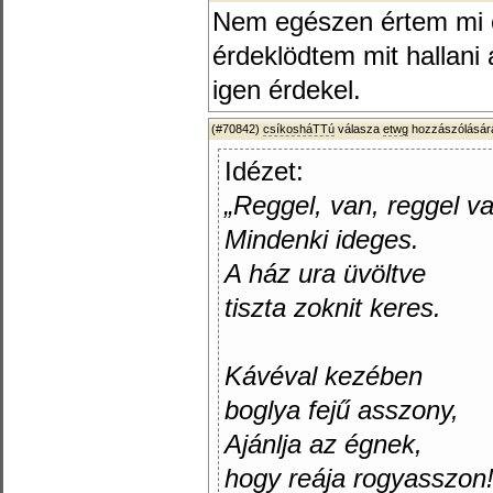
Nem egészen értem mi e
érdeklödtem mit hallan
igen érdekel.
(#70842)
csíkosháTTú
válasza
etwg
hozzászólására
Idézet:
„Reggel, van, reggel va
Mindenki ideges.
A ház ura üvöltve
tiszta zoknit keres.
Kávéval kezében
boglya fejű asszony,
Ajánlja az égnek,
hogy reája rogyasszon!