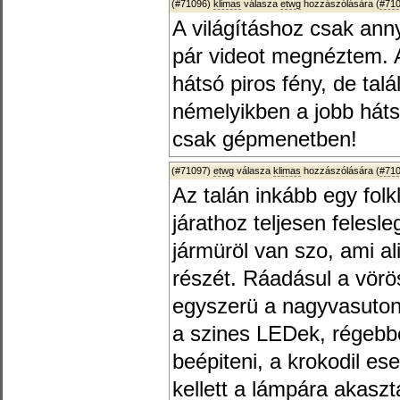
(#71096)
klimas
válasza
etwg
hozzászólására (
#71
A világításhoz csak anny
pár videot megnéztem. 
hátsó piros fény, de talá
némelyikben a jobb hátsó
csak gépmenetben!
(#71097)
etwg
válasza
klimas
hozzászólására (
#71
Az talán inkább egy fol
járathoz teljesen felesl
jármüröl van szo, ami al
részét. Ráadásul a vörö
egyszerü a nagyvasuto
a szines LEDek, régebbe
beépiteni, a krokodil e
kellett a lámpára akaszt