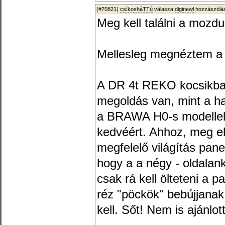
(#70821)
csíkosháTTú
válasza
diginewl
hozzászólás
Meg kell találni a mozdu
Mellesleg megnéztem a v
A DR 4t REKO kocsikba
megoldás van, mint a ha
a BRAWA H0-s modellekr
kedvéért. Ahhoz, meg 
megfelelő világítás pane
hogy a a négy - oldalanké
csak rá kell ölteteni a p
réz "pöckök" bebújjanak,
kell. Sőt! Nem is ajánlott