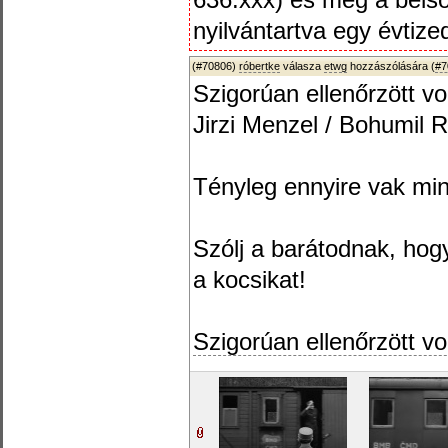
636.xxx) és még a bels
nyilvántartva egy évtize
(#70806)
róbertke
válasza
etwg
hozzászólására (
#7
Szigorúan ellenőrzött v
Jirzi Menzel / Bohumil 
Tényleg ennyire vak mi
Szólj a barátodnak, hogy
a kocsikat!
Szigorúan ellenőrzött v