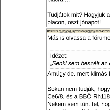
Tudjátok mit? Hagyjuk a
piacon, oszt jónapot!
(#70792)
csíkosháTTú
válasza
tumikas
hozzászólás
Más is olvassa a fórumo
Idézet:
„Senki sem beszélt az o
Amúgy de, mert klimás 
Sokan nem tudják, hogy
Ce6/8, és a BBÖ Rh118
Nekem sem tűnt fel, ho