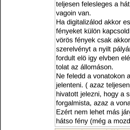
teljesen felesleges a hát
vagoin van.
Ha digitalizálod akkor 
fényeket külön kapcsold,
vörös fények csak akkor
szerelvényt a nyilt pályá
fordult elö igy elvben e
tolat az állomáson.
Ne feledd a vonatokon a 
jelenteni. ( azaz teljese
hivatott jelezni, hogy a 
forgalmista, azaz a vona
Ezért nem lehet más já
hátso fény (még a moz