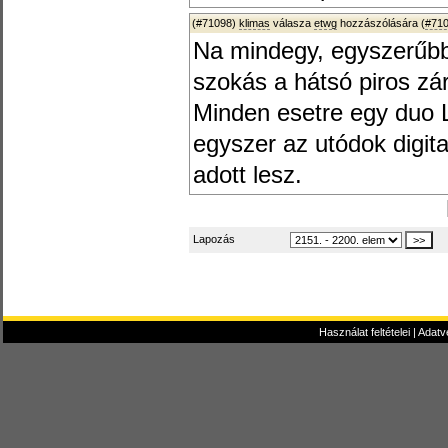
(#71098)
klimas
válasza
etwg
hozzászólására (
#71
Na mindegy, egyszerűbb
szokás a hátsó piros zár
Minden esetre egy duo 
egyszer az utódok digita
adott lesz.
Lapozás
Használat feltételei
|
Adatv