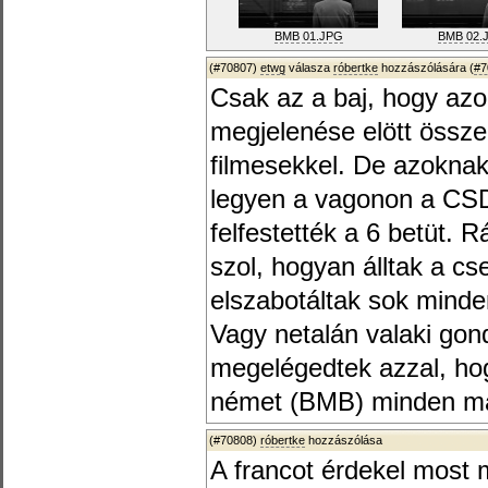
BMB 01.JPG
BMB 02.
(#70807)
etwg
válasza
róbertke
hozzászólására (
#7
Csak az a baj, hogy azok
megjelenése elött össz
filmesekkel. De azoknak
legyen a vagonon a CSD 
felfestették a 6 betüt. R
szol, hogyan álltak a c
elszabotáltak sok minden
Vagy netalán valaki gon
megelégedtek azzal, ho
német (BMB) minden má
(#70808)
róbertke
hozzászólása
A francot érdekel most 