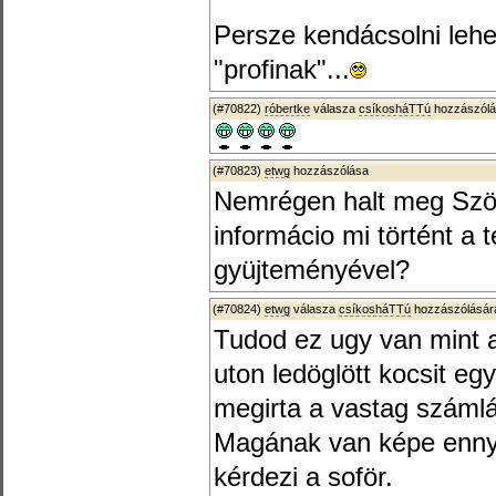
Persze kendácsolni leh
"profinak"...
(#70822)
róbertke
válasza
csíkosháTTú
hozzászólá
(#70823)
etwg
hozzászólása
Nemrégen halt meg Ször
informácio mi történt a 
gyüjteményével?
(#70824)
etwg
válasza
csíkosháTTú
hozzászólására
Tudod ez ugy van mint a
uton ledöglött kocsit eg
megirta a vastag számlá
Magának van képe ennyit
kérdezi a soför.