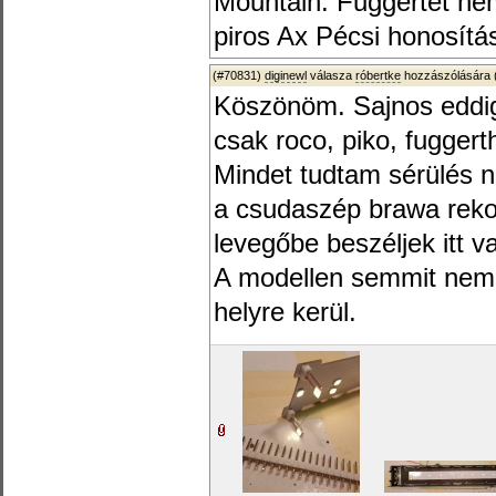
Mountain. Fuggertet ne
piros Ax Pécsi honosít
(#70831)
diginewl
válasza
róbertke
hozzászólására 
Köszönöm. Sajnos eddi
csak roco, piko, fuggerth,
Mindet tudtam sérülés né
a csudaszép brawa reko
levegőbe beszéljek itt v
A modellen semmit nem k
helyre kerül.