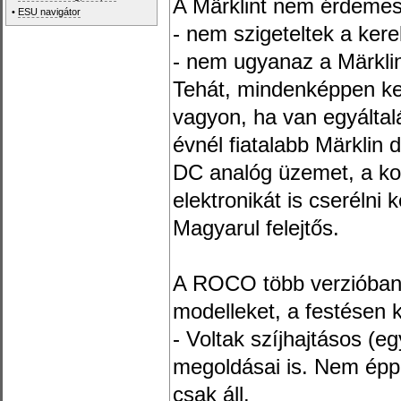
A Märklint nem érdemes
•
ESU navigátor
- nem szigeteltek a kere
- nem ugyanaz a Märklin
Tehát, mindenképpen ke
vagyon, ha van egyáltal
évnél fiatalabb Märklin
DC analóg üzemet, a ko
elektronikát is cserélni k
Magyarul felejtős.
A ROCO több verzióban i
modelleket, a festésen k
- Voltak szíjhajtásos (
megoldásai is. Nem éppe
csak áll.