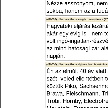
Nézze asszonyom, nem 
sokba, hanem az a tudás
(#70828)
róbertke
válasza
etwg
hozzászólására (
#7
Hagyatéki eljárás lezártá
akár egy évig is - nem 
volt ingó-ingatlan-rész
az mind hatósági zár alá
napján.
(#70830)
róbertke
válasza
diginewl
hozzászólására 
Én az elmúlt 40 év alat
szét, veled ellentétben 
köztük Piko, Sachsenmo
Brawa, Fleischmann, Trix
Trobi, Hornby, Electrotr