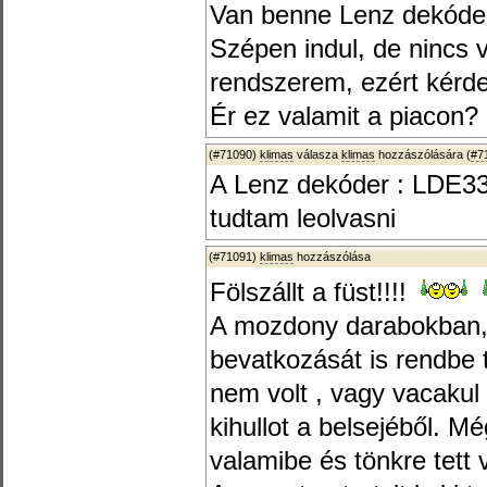
Van benne Lenz dekóde
Szépen indul, de nincs 
rendszerem, ezért kérd
Ér ez valamit a piacon?
(#71090)
klimas
válasza
klimas
hozzászólására (
#7
A Lenz dekóder : LDE
tudtam leolvasni
(#71091)
klimas
hozzászólása
Fölszállt a füst!!!!
A mozdony darabokban, s
bevatkozását is rendbe 
nem volt , vagy vacakul 
kihullot a belsejéből. M
valamibe és tönkre tett v