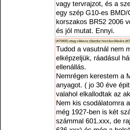
vagy tervrajzot, és a sze
egy szép G10-es BMD/C
korszakos BR52 2006 von
és jól mutat. Ennyi.
(#70805)
etwg
válasza
róbertke
hozzászólására (
#7
Tudod a vasutnál nem 
elképzeljük, ráadásul h
ellenállás.
Nemrégen kerestem a 
anyagot. ( jo 30 éve épi
valahol elkallodtak az a
Nem kis csodálatomra a
még 1927-ben is két sz
számmal 601.xxx, de raj