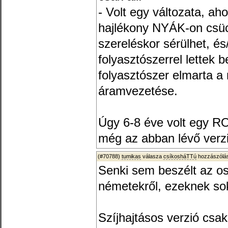
- Volt egy változata, ah
hajlékony NYÁK-on csüc
szereléskor sérülhet, és
folyasztószerrel lettek 
folyasztószer elmarta a 
áramvezetése.
Úgy 6-8 éve volt egy ROC
még az abban lévő verzi
(#70788)
tumikas
válasza
csíkosháTTú
hozzászólás
Senki sem beszélt az o
németekről, ezeknek so
Szíjhajtásos verzió csak