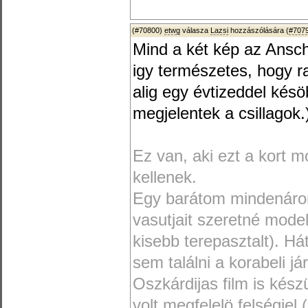
(#70800)
etwg
válasza
Lazsi
hozzászólására (
#707
Mind a két kép az Ansch
igy természetes, hogy r
alig egy évtizeddel ké
megjelentek a csillagok.
Ez van, aki ezt a kort m
kellenek.
Egy barátom mindenáron
vasutjait szeretné mode
kisebb terepasztalt). H
sem találni a korabeli j
Oszkárdijas film is kés
volt megfelelö felségje