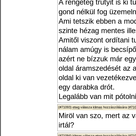
A rengeteg trutyit is ki
gond nélkül fog üzemeln
Ami tetszik ebben a mod
szinte hézag mentes ille
Amitől viszont ordítani
nálam amúgy is becsípő
azért ne bízzuk már eg
oldal áramszedését az a
oldal ki van vezetékezve
egy darabka drót.
Legalább van mit pótoln
(#71093)
etwg
válasza
klimas
hozzászólására (
#71
Miröl van szo, mert az va
irtál?
(#71094)
klimas
válasza
etwg
hozzászólására (
#71