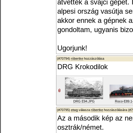
átvették a svájci gépet
alpesi ország vasútja s
akkor ennek a gépnek az
gondoltam, ugyanis bizo
Ugorjunk!
(#70794)
róbertke
hozzászólása
DRG Krokodilok
DRG E94.JPG
Roco-E89.1-
(#70795)
etwg
válasza
róbertke
hozzászólására (
#7
Az a második kép az nem
osztrák/német.