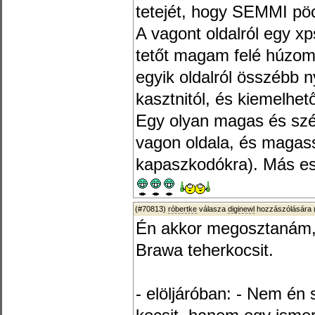
tetejét, hogy SEMMI pöc
A vagont oldalról egy x
tetőt magam felé húzom.
egyik oldalról összébb n
kasztnitól, és kiemelhető
Egy olyan magas és szé
vagon oldala, és magassá
kapaszkodókra). Más es
(#70813)
róbertke
válasza
diginewl
hozzászólására 
Én akkor megosztanám, 
Brawa teherkocsit.
- elöljáróban: - Nem én