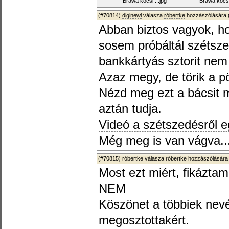
Brawa kocsi ...jpg
Brawa kocsi 
(#70814)
diginewl
válasza
róbertke
hozzászólására 
Abban biztos vagyok, 
sosem próbáltál szétszed
bankkártyás sztorit nem
Azaz megy, de törik a p
Nézd meg ezt a bácsit 
aztán tudja.
Videó a szétszedésről egy
Még meg is van vágva..
(#70815)
róbertke
válasza
róbertke
hozzászólására 
Most ezt miért, fikáztam 
NEM
Köszönet a többiek nevé
megosztottakért.