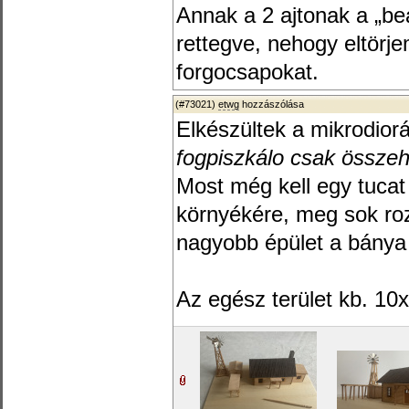
Annak a 2 ajtonak a „b
rettegve, nehogy eltörj
forgocsapokat.
(#73021)
etwg
hozzászólása
Elkészültek a mikrodior
fogpiszkálo csak összeh
Most még kell egy tuca
környékére, meg sok ro
nagyobb épület a bánya
Az egész terület kb. 10