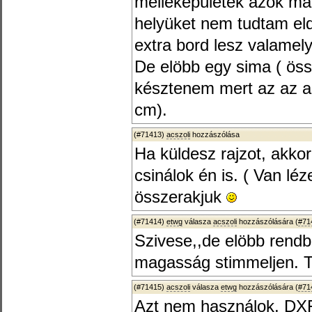
melléképületek azok m
helyüket nem tudtam eld
extra bord lesz valamel
De elöbb egy sima ( öss
késztenem mert az az asz
cm).
(#71413)
acszoli
hozzászólása
Ha küldesz rajzot, akko
csinálok én is. ( Van l
összerakjuk
(#71414)
etwg
válasza
acszoli
hozzászólására (
#71
Szivese,,de elöbb rendb
magasság stimmeljen. Tu
(#71415)
acszoli
válasza
etwg
hozzászólására (
#71
Azt nem használok, DXF