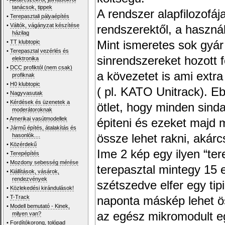
tanácsok, tippek
A rendszer alapfilozofáj
•
Terepasztali pályaépítés
•
Váltók, vágányzat készítése
rendszerektől, a használ
házilag
•
TT klubtopic
Mint ismeretes sok gyár
•
Terepasztal vezérlés és
sinrendszereket hozott 
elektronika
•
DCC profiktól (nem csak)
a kövezetet is ami extra
profiknak
•
H0 klubtopic
( pl. KATO Unitrack). Eb
•
Nagyvasutak
•
Kérdések és üzenetek a
ötlet, hogy minden sind
moderátoroknak
•
Amerikai vasútmodellek
épiteni és ezeket majd 
•
Jármű építés, átalakítás és
hasonlók....
össze lehet rakni, akárc
•
Közérdekű
Ime 2 kép egy ilyen “te
•
Terepépítés
•
Mozdony sebesség mérése
terepasztal mintegy 15
•
Kiállítások, vásárok,
rendezvények
szétszedve elfer egy tip
•
Közlekedési kirándulások!
•
T-Track
naponta máskép lehet öss
•
Modell bemutató - Kinek,
az egész mikromodult eg
milyen van?
•
Fordítókorong, tolópad