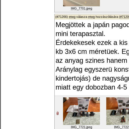
IMG_7701.jpeg
(#71266)
etwg
válasza
etwg
hozzászólására (
#7120
Megjöttek a japán pagod
mini terapasztal.
Érdekekesek ezek a kis k
kb 3x6 cm méretüek. Eg
az anyag szines hanem 
Aránylag egyszerü konst
kindertojás) de nagyság
miatt egy dobozban 4-5
IMG_7721.jpeg
IMG_7722.