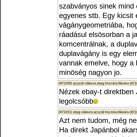
szabványos sinek mind 
egyenes stb. Egy kicsit 
vágánygeometriába, hog
ráadásul elsösorban a 
komcentrálnak, a duplav
duplavágány is egy ele
vannak emelve, hogy a 
minöség nagyon jo.
(#71030)
acszoli
válasza
etwg
hozzászólására (
#71
Nézek ebay-t direktben
legolcsóbb
(#71031)
etwg
válasza
acszoli
hozzászólására (
#71
Azt nem tudom, még ne
Ha direkt Japánbol akars