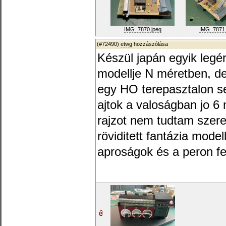
IMG_7870.jpeg
IMG_7871.
(#72490)
etwg
hozzászólása
Készül japán egyik legé
modellje N méretben, de
egy HO terepasztalon se
ajtok a valoságban jo 6
rajzot nem tudtam szere
röviditett fantázia mode
aproságok és a peron fel