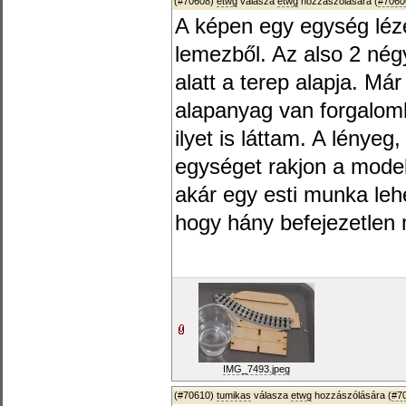
(#70608)
etwg
válasza
etwg
hozzászólására (
#7060
A képen egy egység léze
lemezből. Az also 2 nég
alatt a terep alapja. Má
alapanyag van forgalomb
ilyet is láttam. A lényeg
egységet rakjon a mode
akár egy esti munka lehe
hogy hány befejezetlen 
IMG_7493.jpeg
(#70610)
tumikas
válasza
etwg
hozzászólására (
#7