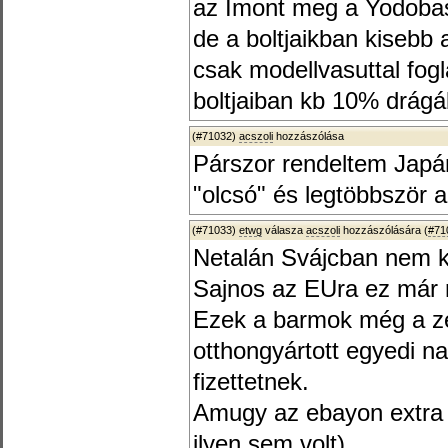
az Imont meg a Yodobash
de a boltjaikban kisebb 
csak modellvasuttal fog
boltjaiban kb 10% drág
(#71032)
acszoli
hozzászólása
Párszor rendeltem Japán
"olcsó" és legtöbbször a
(#71033)
etwg
válasza
acszoli
hozzászólására (
#71
Netalán Svájcban nem ke
Sajnos az EUra ez már n
Ezek a barmok még a z
otthongyártott egyedi na
fizettetnek.
Amugy az ebayon extra fe
ilyen sem volt).