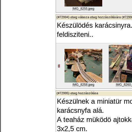
IMG_8255.jpeg
(#72994)
etwg
válasza
etwg
hozzászólására (
#7299
Készülödés karácsinyra
feldisziteni..
IMG_8258.jpeg
IMG_8260.
(#72995)
etwg
hozzászólása
Készülnek a miniatür m
karácsnyfa alá.
A teaház müködö ajtokkal
3x2,5 cm.