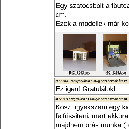
Egy szatocsbolt a föutca
cm.
Ezek a modellek már kom
IMG_8263.jpeg
IMG_8265.jpeg
(#72996)
Frankye
válasza
etwg
hozzászólására (
#7
Ez igen! Gratulálok!
(#72997)
etwg
válasza
Frankye
hozzászólására (
#7
Kösz, igyekszem egy kic
felfrissiteni, mert ekko
majdnem orás munka ( s