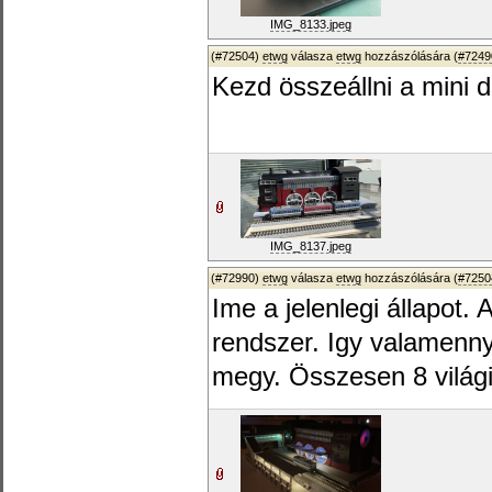
IMG_8133.jpeg
(#72504)
etwg
válasza
etwg
hozzászólására (
#7249
Kezd összeállni a mini 
IMG_8137.jpeg
(#72990)
etwg
válasza
etwg
hozzászólására (
#7250
Ime a jelenlegi állapot.
rendszer. Igy valamenn
megy. Összesen 8 világi