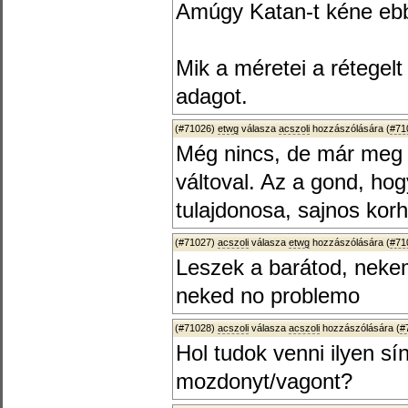
Amúgy Katan-t kéne eb
Mik a méretei a rétegel
adagot.
(#71026)
etwg
válasza
acszoli
hozzászólására (
#71
Még nincs, de már meg 
váltoval. Az a gond, ho
tulajdonosa, sajnos kor
(#71027)
acszoli
válasza
etwg
hozzászólására (
#71
Leszek a barátod, neke
neked no problemo
(#71028)
acszoli
válasza
acszoli
hozzászólására (
#
Hol tudok venni ilyen sí
mozdonyt/vagont?