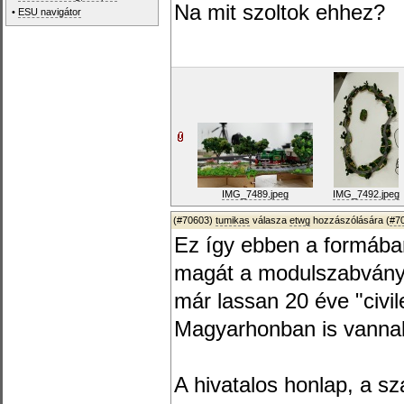
Na mit szoltok ehhez?
•
ESU navigátor
IMG_7489.jpeg
IMG_7492.jpeg
(#70603)
tumikas
válasza
etwg
hozzászólására (
#7
Ez így ebben a formában
magát a modulszabványt
már lassan 20 éve "civil
Magyarhonban is vannak
A hivatalos honlap, a 