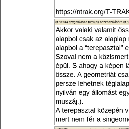
https://ntrak.org/T-TR
(#70606)
etwg
válasza
tumikas
hozzászólására (
#7
Akkor valaki valamit ős
alapbol csak az alapla
alapbol a “terepasztal” e
Szoval nem a közismer
épül. S ahogy a képen lá
össze. A geometriát csa
persze lehetnek téglalap
nyilván egy állomást egy
muszáj.).
A terepasztal közepén 
mert nem fér a singeome