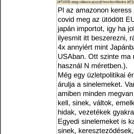
(#71029)
etwg
válasza
acszoli
hozzászólására (
#71
Pl az amazonon keress 
covid meg az ütödött EU
japán importot, igy ha jo
ilyesmit itt beszerezni, 
4x annyiért mint Japánb
USAban. Ott szinte ma
használ N méretben.).
Még egy üzletpolitikai
árulja a sinelemeket. V
amiben minden megvan a
kell, sinek, váltok, em
hidak, vezetékek gyakra
Egyedi sinelemeket is k
sinek, keresztezödések, 