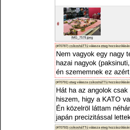
IMG_7578.jpeg
(#70787)
csíkosháTTú
válasza
etwg
hozzászólására
Nem vagyok egy nagy te
hazai nagyok (paksinuti, 
én szememnek ez azért f
(#70791)
etwg
válasza
csíkosháTTú
hozzászólására
Hát ha az angolok csak il
hiszem, higy a KATO vag
Én közelröl láttam néhá
japán precizitással lett
(#70793)
csíkosháTTú
válasza
etwg
hozzászólására