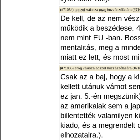
(#71034)
acszoli
válasza
etwg
hozzászólására (
#71
De kell, de az nem vész
működik a beszédese. 4
nem mint EU -ban. Boss
mentalitás, meg a minde
miatt ez lett, és most mi
(#71035)
etwg
válasza
acszoli
hozzászólására (
#71
Csak az a baj, hogy a ki
kellett utánuk vámot sem 
ez jan. 5.-én megszüni
az amerikaiak sem a ja
billentették valamilyen k
kiado, és a megrendelt 
elhozatalra.).