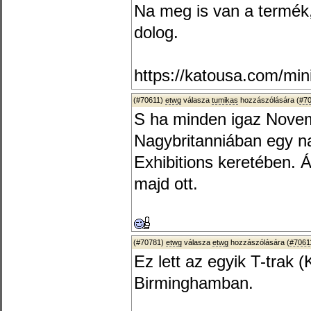
Na meg is van a termék, 
dolog.
https://katousa.com/min
(#70611)
etwg
válasza
tumikas
hozzászólására (
#7
S ha minden igaz Novem
Nagybritanniában egy na
Exhibitions keretében. Á
majd ott.
(#70781)
etwg
válasza
etwg
hozzászólására (
#7061
Ez lett az egyik T-trak (
Birminghamban.