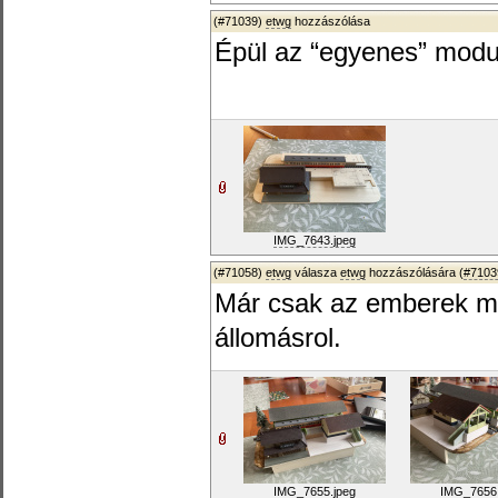
(#71039)
etwg
hozzászólása
Épül az “egyenes” modu
IMG_7643.jpeg
(#71058)
etwg
válasza
etwg
hozzászólására (
#7103
Már csak az emberek m
állomásrol.
IMG_7655.jpeg
IMG_7656.