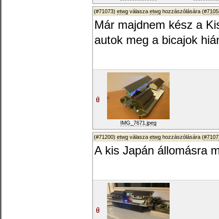
(#71073)
etwg
válasza
etwg
hozzászólására (
#7105
Már majdnem kész a Kis
autok meg a bicajok hi
IMG_7671.jpeg
(#71200)
etwg
válasza
etwg
hozzászólására (
#7107
A kis Japán állomásra 