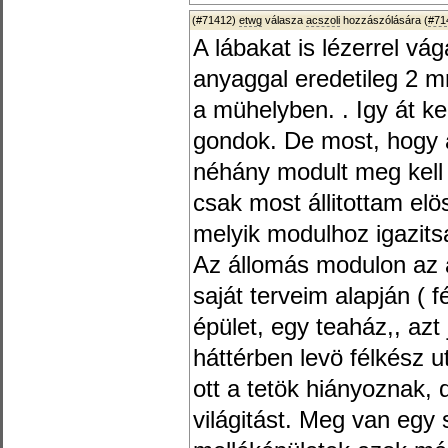
(#71412)
etwg
válasza
acszoli
hozzászólására (
#71
A lábakat is lézerrel vá
anyaggal eredetileg 2 m
a mühelyben. . Igy át ke
gondok. De most, hogy 
néhány modult meg kell
csak most állitottam elö
melyik modulhoz igazits
Az állomás modulon az á
saját terveim alapján ( f
épület, egy teaház,, azt
háttérben levö félkész 
ott a tetök hiányoznak, d
világitást. Meg van egy 