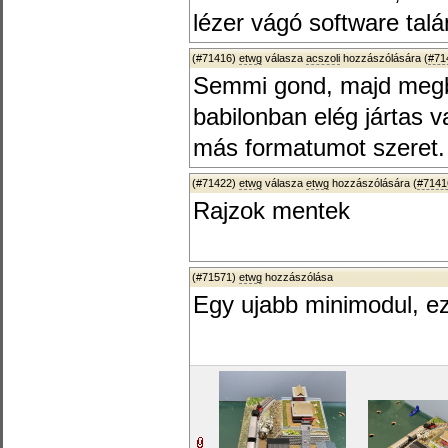
lézer vágó software tal
(#71416)
etwg
válasza
acszoli
hozzászólására (
#71
Semmi gond, majd megb
babilonban elég jártas 
más formatumot szeret.
(#71422)
etwg
válasza
etwg
hozzászólására (
#7141
Rajzok mentek
(#71571)
etwg
hozzászólása
Egy ujabb minimodul, ez