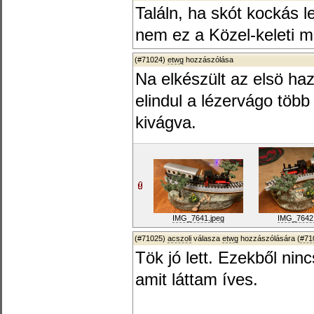
Találn, ha skót kockás le
nem ez a Közel-keleti mi
(#71024)
etwg
hozzászólása
Na elkészült az elsö ha
elindul a lézervágo több
kivágva.
IMG_7641.jpeg
IMG_7642.
(#71025)
acszoli
válasza
etwg
hozzászólására (
#71
Tök jó lett. Ezekből ni
amit láttam íves.