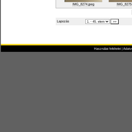
IMG_8274.jpeg
IMG_8275.
Lapozás
Használat feltételei
|
Adatv