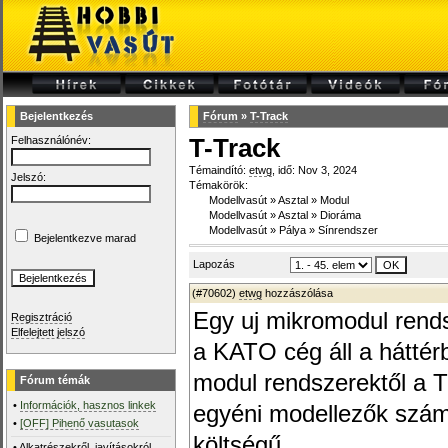
Bejelentkezés
Fórum
»
T-Track
Felhasználónév:
T-Track
Témaindító:
etwg
, idő: Nov 3, 2024
Jelszó:
Témakörök:
Modellvasút
»
Asztal
»
Modul
Modellvasút
»
Asztal
»
Dioráma
Modellvasút
»
Pálya
»
Sínrendszer
Bejelentkezve marad
Lapozás
(#70602)
etwg
hozzászólása
Egy uj mikromodul rends
Regisztráció
Elfelejtett jelszó
a KATO cég áll a háttér
modul rendszerektől a 
Fórum témák
•
Információk, hasznos linkek
egyéni modellezők szám
•
[OFF] Pihenő vasutasok
költségű.
•
Alkatrészekről, javításokról