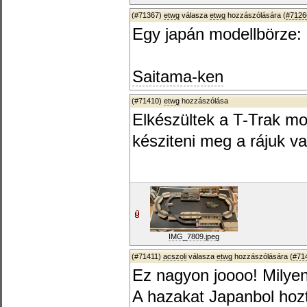
(#71367)
etwg
válasza
etwg
hozzászólására (
#7126
Egy japán modellbörze:
Saitama-ken
(#71410)
etwg
hozzászólása
Elkészültek a T-Trak mo
késziteni meg a rájuk val
IMG_7809.jpeg
(#71411)
acszoli
válasza
etwg
hozzászólására (
#71
Ez nagyon joooo! Milyen
A hazakat Japanbol hozta