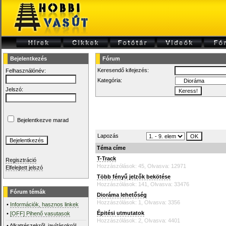
Bejelentkezés
Fórum
Keresendő kifejezés:
Felhasználónév:
Kategória:
Jelszó:
Bejelentkezve marad
Lapozás
Téma címe
T-Track
Regisztráció
Hozzászólások: 45, Olvasva: 12971
Elfelejtett jelszó
Több fényű jelzők bekötése
Hozzászólások: 141, Olvasva: 33476
Fórum témák
Dioráma lehetőség
Hozzászólások: 1, Olvasva: 3356
•
Információk, hasznos linkek
Épitési utmutatok
•
[OFF] Pihenő vasutasok
Hozzászólások: 2, Olvasva: 4401
•
Alkatrészekről, javításokról