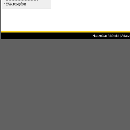
•
ESU navigátor
Használat feltételei
|
Adatv