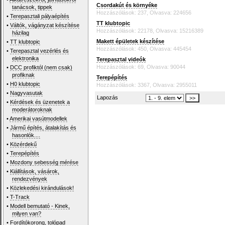
Csordakút és környéke
tanácsok, tippek
Hozzászólások: 237, Olvasva: 224656
•
Terepasztali pályaépítés
TT klubtopic
•
Váltók, vágányzat készítése
Hozzászólások: 22178, Olvasva: 15216389
házilag
Makett épületek készítése
•
TT klubtopic
Hozzászólások: 450, Olvasva: 445454
•
Terepasztal vezérlés és
elektronika
Terepasztal videók
Hozzászólások: 69, Olvasva: 90044
•
DCC profiktól (nem csak)
profiknak
Terepépítés
•
H0 klubtopic
Hozzászólások: 3367, Olvasva: 2955011
•
Nagyvasutak
Lapozás
•
Kérdések és üzenetek a
moderátoroknak
•
Amerikai vasútmodellek
•
Jármű építés, átalakítás és
hasonlók....
•
Közérdekű
•
Terepépítés
•
Mozdony sebesség mérése
•
Kiállítások, vásárok,
rendezvények
•
Közlekedési kirándulások!
•
T-Track
•
Modell bemutató - Kinek,
milyen van?
•
Fordítókorong, tolópad