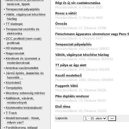
Régi és új sín csatlakoztatása
tanácsok, tippek
Hozzászólások: 4, Olvasva: 6321
•
Terepasztali pályaépítés
Rossz a váltó!
•
Váltók, vágányzat készítése
Hozzászólások: 3, Olvasva: 4662
házilag
Ónozás
•
TT klubtopic
Hozzászólások: 17, Olvasva: 13798
•
Terepasztal vezérlés és
elektronika
Fleischmann ágyazatos sínrendszer vagy Peco S
Hozzászólások: 4, Olvasva: 6447
•
DCC profiktól (nem csak)
profiknak
Terepasztali pályaépítés
•
H0 klubtopic
Hozzászólások: 433, Olvasva: 288057
•
Nagyvasutak
Váltók, vágányzat készítése házilag
•
Kérdések és üzenetek a
Hozzászólások: 4341, Olvasva: 3678761
moderátoroknak
TT pálya az ágy alatt
•
Amerikai vasútmodellek
Hozzászólások: 974, Olvasva: 911343
•
Jármű építés, átalakítás és
Kezdő modellező
hasonlók....
Hozzászólások: 1332, Olvasva: 1092694
•
Közérdekű
Fuggerth Váltó
•
Terepépítés
Hozzászólások: 21, Olvasva: 26126
•
Mozdony sebesség mérése
Piko digitális rendszer
•
Kiállítások, vásárok,
Hozzászólások: 72, Olvasva: 95157
rendezvények
Első téma
•
Közlekedési kirándulások!
Hozzászólások: 20, Olvasva: 21519
•
T-Track
•
Modell bemutató - Kinek,
Lapozás
milyen van?
•
Fordítókorong, tolópad