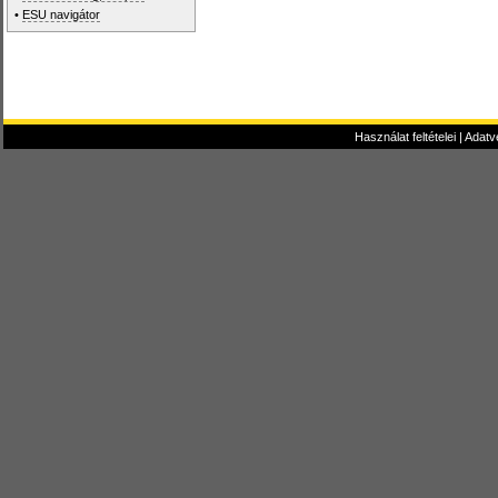
•
ESU navigátor
Használat feltételei
|
Adatv