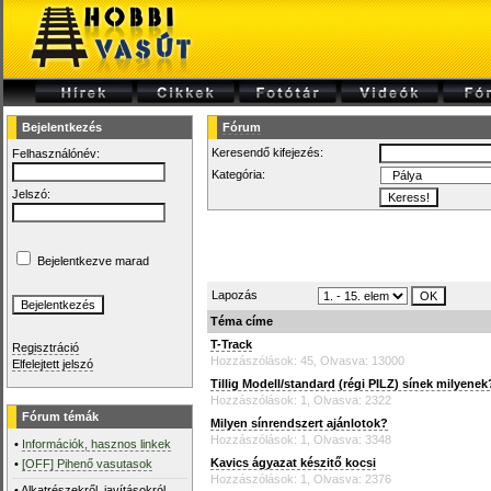
Bejelentkezés
Fórum
Keresendő kifejezés:
Felhasználónév:
Kategória:
Jelszó:
Bejelentkezve marad
Lapozás
Téma címe
T-Track
Regisztráció
Hozzászólások: 45, Olvasva: 13000
Elfelejtett jelszó
Tillig Modell/standard (régi PILZ) sínek milyenek
Hozzászólások: 1, Olvasva: 2322
Fórum témák
Milyen sínrendszert ajánlotok?
Hozzászólások: 1, Olvasva: 3348
•
Információk, hasznos linkek
Kavics ágyazat készitő kocsi
•
[OFF] Pihenő vasutasok
Hozzászólások: 1, Olvasva: 2376
•
Alkatrészekről, javításokról