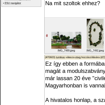
Na mit szoltok ehhez?
•
ESU navigátor
IMG_7489.jpeg
IMG_7492.jpeg
(#70603)
tumikas
válasza
etwg
hozzászólására (
#7
Ez így ebben a formában
magát a modulszabványt
már lassan 20 éve "civil
Magyarhonban is vannak
A hivatalos honlap, a 