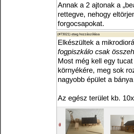
Annak a 2 ajtonak a „b
rettegve, nehogy eltörj
forgocsapokat.
(#73021)
etwg
hozzászólása
Elkészültek a mikrodior
fogpiszkálo csak összeh
Most még kell egy tuca
környékére, meg sok ro
nagyobb épület a bánya
Az egész terület kb. 10