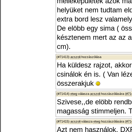
melléképületek azok m
helyüket nem tudtam eld
extra bord lesz valamel
De elöbb egy sima ( öss
késztenem mert az az asz
cm).
(#71413)
acszoli
hozzászólása
Ha küldesz rajzot, akko
csinálok én is. ( Van l
összerakjuk
(#71414)
etwg
válasza
acszoli
hozzászólására (
#71
Szivese,,de elöbb rendb
magasság stimmeljen. Tu
(#71415)
acszoli
válasza
etwg
hozzászólására (
#71
Azt nem használok, DXF