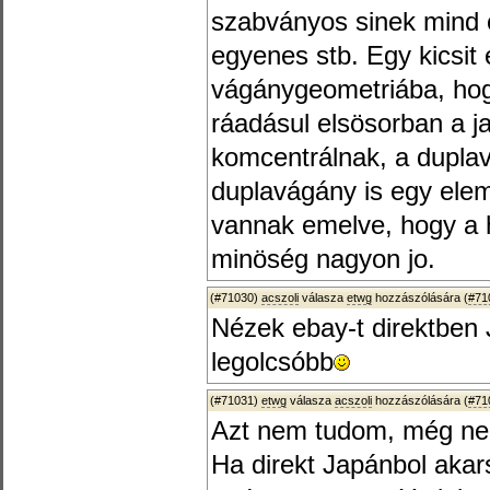
szabványos sinek mind 
egyenes stb. Egy kicsit 
vágánygeometriába, hog
ráadásul elsösorban a 
komcentrálnak, a duplav
duplavágány is egy ele
vannak emelve, hogy a 
minöség nagyon jo.
(#71030)
acszoli
válasza
etwg
hozzászólására (
#71
Nézek ebay-t direktben
legolcsóbb
(#71031)
etwg
válasza
acszoli
hozzászólására (
#71
Azt nem tudom, még ne
Ha direkt Japánbol akars