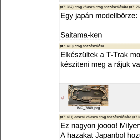
(#71367)
etwg
válasza
etwg
hozzászólására (
#7126
Egy japán modellbörze:
Saitama-ken
(#71410)
etwg
hozzászólása
Elkészültek a T-Trak mo
késziteni meg a rájuk val
IMG_7809.jpeg
(#71411)
acszoli
válasza
etwg
hozzászólására (
#71
Ez nagyon joooo! Milyen
A hazakat Japanbol hozta