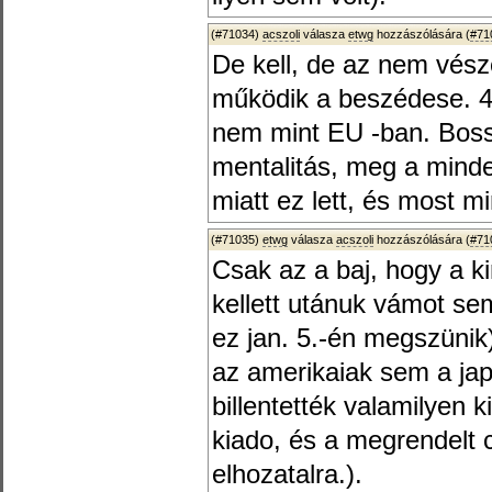
(#71034)
acszoli
válasza
etwg
hozzászólására (
#71
De kell, de az nem vész
működik a beszédese. 4
nem mint EU -ban. Boss
mentalitás, meg a minde
miatt ez lett, és most mi
(#71035)
etwg
válasza
acszoli
hozzászólására (
#71
Csak az a baj, hogy a ki
kellett utánuk vámot sem 
ez jan. 5.-én megszüni
az amerikaiak sem a ja
billentették valamilyen k
kiado, és a megrendelt 
elhozatalra.).