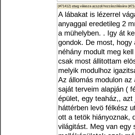
(#71412)
etwg
válasza
acszoli
hozzászólására (
#71
A lábakat is lézerrel vá
anyaggal eredetileg 2 m
a mühelyben. . Igy át ke
gondok. De most, hogy 
néhány modult meg kell
csak most állitottam elö
melyik modulhoz igazits
Az állomás modulon az á
saját terveim alapján ( f
épület, egy teaház,, azt
háttérben levö félkész 
ott a tetök hiányoznak, d
világitást. Meg van egy 