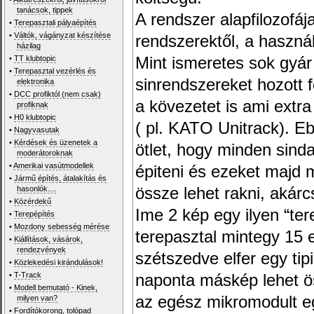
tanácsok, tippek
A rendszer alapfilozofáj
•
Terepasztali pályaépítés
•
Váltók, vágányzat készítése
rendszerektől, a használ
házilag
•
TT klubtopic
Mint ismeretes sok gyár
•
Terepasztal vezérlés és
sinrendszereket hozott 
elektronika
•
DCC profiktól (nem csak)
a kövezetet is ami extra
profiknak
•
H0 klubtopic
( pl. KATO Unitrack). Eb
•
Nagyvasutak
•
Kérdések és üzenetek a
ötlet, hogy minden sind
moderátoroknak
•
Amerikai vasútmodellek
épiteni és ezeket majd 
•
Jármű építés, átalakítás és
hasonlók....
össze lehet rakni, akárc
•
Közérdekű
Ime 2 kép egy ilyen “te
•
Terepépítés
•
Mozdony sebesség mérése
terepasztal mintegy 15
•
Kiállítások, vásárok,
rendezvények
szétszedve elfer egy tip
•
Közlekedési kirándulások!
•
T-Track
naponta máskép lehet öss
•
Modell bemutató - Kinek,
az egész mikromodult eg
milyen van?
•
Fordítókorong, tolópad