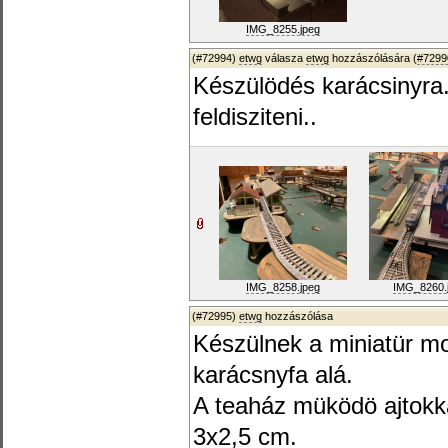
IMG_8255.jpeg
(#72994)
etwg
válasza
etwg
hozzászólására (
#7299
Készülödés karácsinyra
feldisziteni..
IMG_8258.jpeg
IMG_8260.
(#72995)
etwg
hozzászólása
Készülnek a miniatür m
karácsnyfa alá.
A teaház müködö ajtokkal
3x2,5 cm.