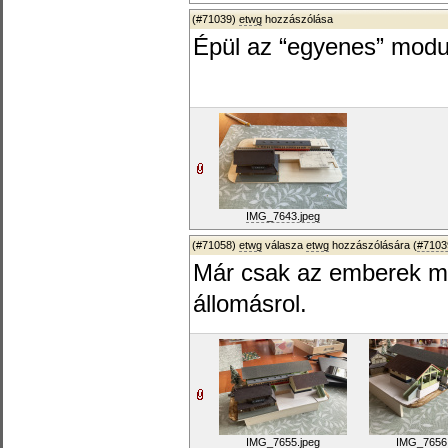
(#71039)
etwg
hozzászólása
Épül az “egyenes” modu
IMG_7643.jpeg
(#71058)
etwg
válasza
etwg
hozzászólására (
#7103
Már csak az emberek m
állomásrol.
IMG_7655.jpeg
IMG_7656.