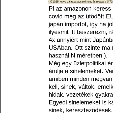
(#71029)
etwg
válasza
acszoli
hozzászólására (
#71
Pl az amazonon keress 
covid meg az ütödött EU
japán importot, igy ha jo
ilyesmit itt beszerezni, 
4x annyiért mint Japánb
USAban. Ott szinte ma
használ N méretben.).
Még egy üzletpolitikai
árulja a sinelemeket. V
amiben minden megvan a
kell, sinek, váltok, em
hidak, vezetékek gyakra
Egyedi sinelemeket is k
sinek, keresztezödések, 