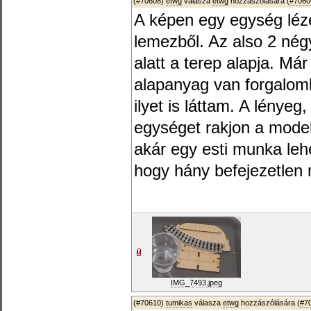
(#70608)
etwg
válasza
etwg
hozzászólására (
#7060
A képen egy egység léze
lemezből. Az also 2 nég
alatt a terep alapja. Má
alapanyag van forgalomb
ilyet is láttam. A lényeg
egységet rakjon a mode
akár egy esti munka lehe
hogy hány befejezetlen 
IMG_7493.jpeg
(#70610)
tumikas
válasza
etwg
hozzászólására (
#7