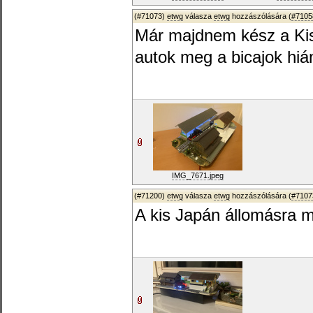
(#71073)
etwg
válasza
etwg
hozzászólására (
#7105
Már majdnem kész a Kis
autok meg a bicajok hi
IMG_7671.jpeg
(#71200)
etwg
válasza
etwg
hozzászólására (
#7107
A kis Japán állomásra 