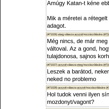
Amúgy Katan-t kéne eb
Mik a méretei a rétegel
adagot.
(#71026)
etwg
válasza
acszoli
hozzászólására (
#71
Még nincs, de már meg 
váltoval. Az a gond, ho
tulajdonosa, sajnos kor
(#71027)
acszoli
válasza
etwg
hozzászólására (
#71
Leszek a barátod, neke
neked no problemo
(#71028)
acszoli
válasza
acszoli
hozzászólására (
#
Hol tudok venni ilyen sí
mozdonyt/vagont?