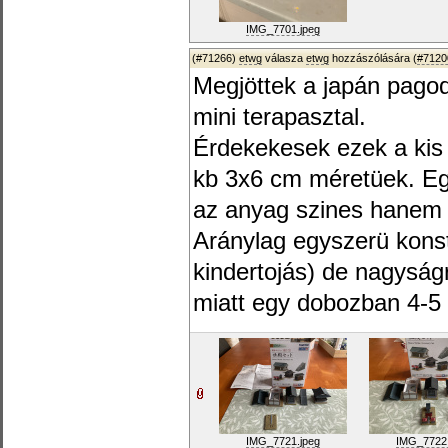
IMG_7701.jpeg
(#71266)
etwg
válasza
etwg
hozzászólására (
#7120
Megjöttek a japán pagod
mini terapasztal.
Érdekekesek ezek a kis k
kb 3x6 cm méretüek. Eg
az anyag szines hanem 
Aránylag egyszerü konst
kindertojás) de nagyság
miatt egy dobozban 4-5
IMG_7721.jpeg
IMG_7722.