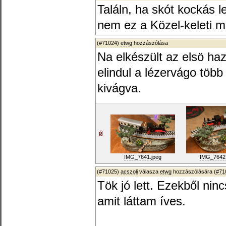
Találn, ha skót kockás le
nem ez a Közel-keleti mi
(#71024)
etwg
hozzászólása
Na elkészült az elsö ha
elindul a lézervágo több
kivágva.
IMG_7641.jpeg
IMG_7642.
(#71025)
acszoli
válasza
etwg
hozzászólására (
#71
Tök jó lett. Ezekből ni
amit láttam íves.