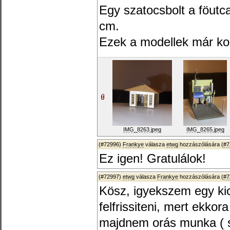
Egy szatocsbolt a föutca
cm.
Ezek a modellek már kom
IMG_8263.jpeg
IMG_8265.jpeg
(#72996)
Frankye
válasza
etwg
hozzászólására (
#7
Ez igen! Gratulálok!
(#72997)
etwg
válasza
Frankye
hozzászólására (
#7
Kösz, igyekszem egy kic
felfrissiteni, mert ekko
majdnem orás munka ( s