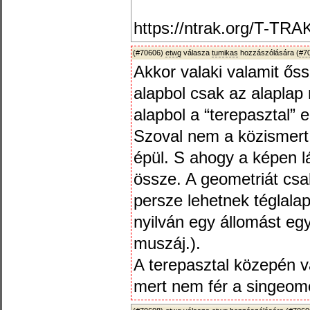
https://ntrak.org/T-TR
(#70606)
etwg
válasza
tumikas
hozzászólására (
#7
Akkor valaki valamit ős
alapbol csak az alapla
alapbol a “terepasztal” e
Szoval nem a közismer
épül. S ahogy a képen lá
össze. A geometriát csa
persze lehetnek téglalap
nyilván egy állomást egy
muszáj.).
A terepasztal közepén 
mert nem fér a singeome