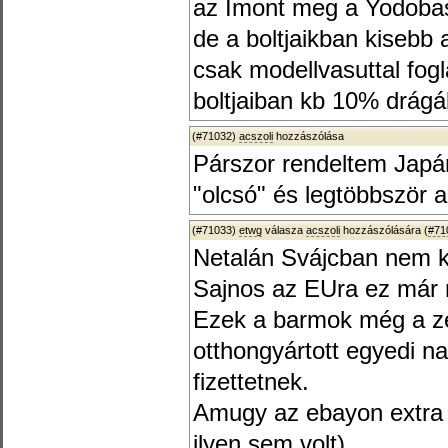
az Imont meg a Yodobash
de a boltjaikban kisebb 
csak modellvasuttal fog
boltjaiban kb 10% drág
(#71032)
acszoli
hozzászólása
Párszor rendeltem Japán
"olcsó" és legtöbbször a
(#71033)
etwg
válasza
acszoli
hozzászólására (
#71
Netalán Svájcban nem ke
Sajnos az EUra ez már n
Ezek a barmok még a z
otthongyártott egyedi na
fizettetnek.
Amugy az ebayon extra fe
ilyen sem volt).