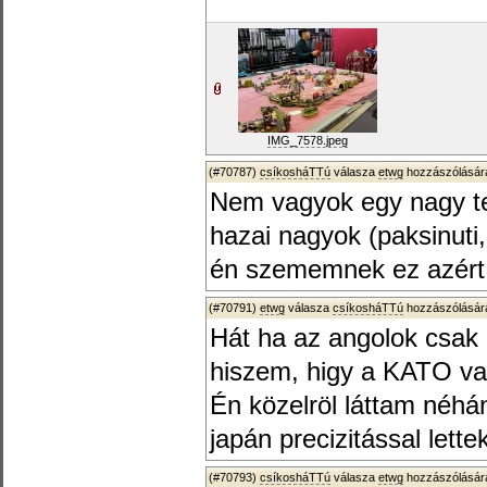
IMG_7578.jpeg
(#70787)
csíkosháTTú
válasza
etwg
hozzászólására
Nem vagyok egy nagy te
hazai nagyok (paksinuti, 
én szememnek ez azért f
(#70791)
etwg
válasza
csíkosháTTú
hozzászólására
Hát ha az angolok csak il
hiszem, higy a KATO vag
Én közelröl láttam néhá
japán precizitással lett
(#70793)
csíkosháTTú
válasza
etwg
hozzászólására