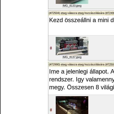
IMG_8133.jpeg
(#72504)
etwg
válasza
etwg
hozzászólására (
#7249
Kezd összeállni a mini 
IMG_8137.jpeg
(#72990)
etwg
válasza
etwg
hozzászólására (
#7250
Ime a jelenlegi állapot.
rendszer. Igy valamenn
megy. Összesen 8 világi