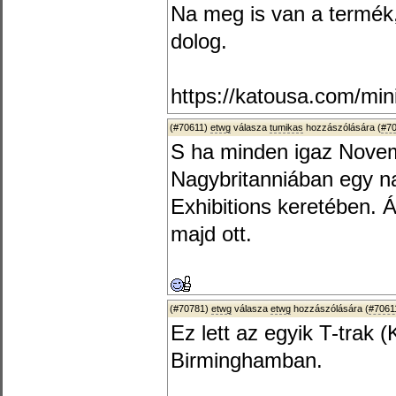
Na meg is van a termék, 
dolog.
https://katousa.com/min
(#70611)
etwg
válasza
tumikas
hozzászólására (
#7
S ha minden igaz Novem
Nagybritanniában egy na
Exhibitions keretében. Á
majd ott.
(#70781)
etwg
válasza
etwg
hozzászólására (
#7061
Ez lett az egyik T-trak (
Birminghamban.