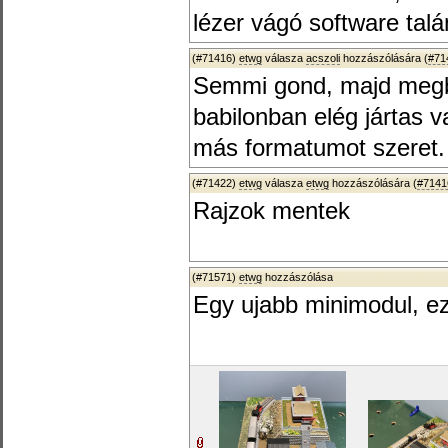
lézer vágó software tal
(#71416)
etwg
válasza
acszoli
hozzászólására (
#71
Semmi gond, majd megb
babilonban elég jártas 
más formatumot szeret.
(#71422)
etwg
válasza
etwg
hozzászólására (
#7141
Rajzok mentek
(#71571)
etwg
hozzászólása
Egy ujabb minimodul, ez