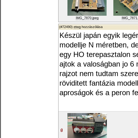
IMG_7870.jpeg
IMG_7871.
(#72490)
etwg
hozzászólása
Készül japán egyik legé
modellje N méretben, de
egy HO terepasztalon se
ajtok a valoságban jo 6
rajzot nem tudtam szere
röviditett fantázia mode
aproságok és a peron fel