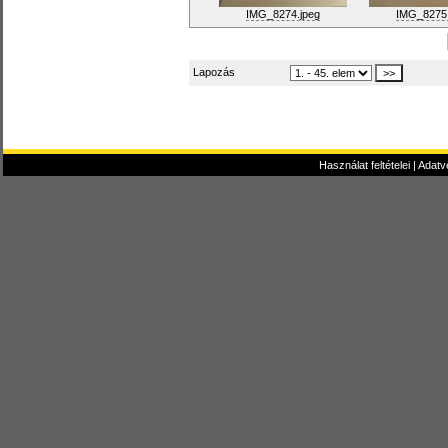
IMG_8274.jpeg
IMG_8275.
Lapozás
Használat feltételei
|
Adatv