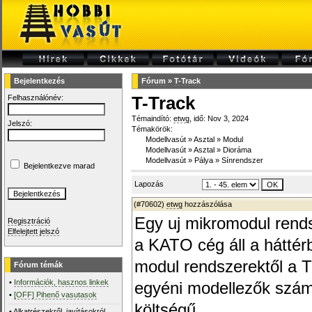
Bejelentkezés
Fórum
»
T-Track
Felhasználónév:
T-Track
Témaindító:
etwg
, idő: Nov 3, 2024
Jelszó:
Témakörök:
Modellvasút
»
Asztal
»
Modul
Modellvasút
»
Asztal
»
Dioráma
Modellvasút
»
Pálya
»
Sínrendszer
Bejelentkezve marad
Lapozás
(#70602)
etwg
hozzászólása
Egy uj mikromodul rends
Regisztráció
Elfelejtett jelszó
a KATO cég áll a háttér
modul rendszerektől a 
Fórum témák
•
Információk, hasznos linkek
egyéni modellezők szám
•
[OFF] Pihenő vasutasok
költségű.
•
Alkatrészekről, javításokról