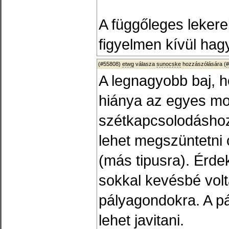
A függőleges lekere
figyelmen kívül ha
(#55808)
etwg
válasza
sunocske
hozzászólására (
#
A legnagyobb baj, h
hiánya az egyes m
szétkapcsolodáshoz
lehet megszüntetni 
(más tipusra). Érd
sokkal kevésbé volt
pályagondokra. A pá
lehet javitani.