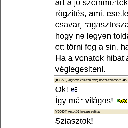
árt a jo szemmérték
rögzités, amit esetl
csavar, ragasztoszal
hogy ne legyen told
ott törni fog a sin, 
Ha a vonatok hibátl
véglegesiteni.
(#56278)
diginewl
válasza
etwg
hozzászólására (
#5
Ok!
Így már világos!
(#56434)
Arctic37
hozzászólása
Sziasztok!