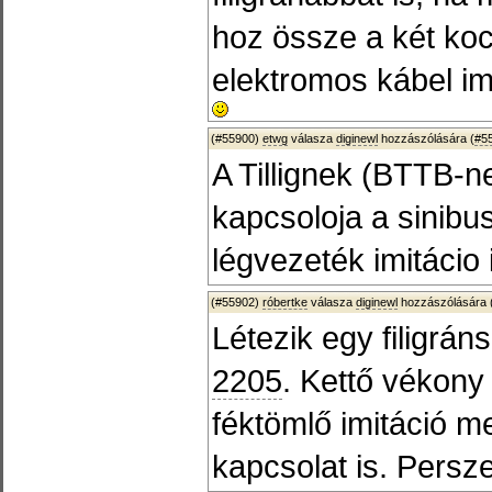
hoz össze a két kocs
elektromos kábel im
(#55900)
etwg
válasza
diginewl
hozzászólására (
#5
A Tillignek (BTTB-ne
kapcsoloja a sinibu
légvezeték imitácio i
(#55902)
róbertke
válasza
diginewl
hozzászólására 
Létezik egy filigrá
2205
. Kettő vékony
féktömlő imitáció m
kapcsolat is. Persze