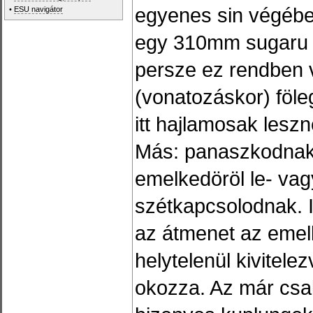
egyenes sin végébe 
•
ESU navigátor
egy 310mm sugaru i
persze ez rendben 
(vonatozáskor) föl
itt hajlamosak leszn
Más: panaszkodnak
emelkedöröl le- vag
szétkapcsolodnak. I
az átmenet az emelk
helytelenül kivitele
okozza. Az már csa