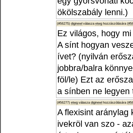
egy gyorsvonati koc
ökölszabály lenni.)
(#56275)
diginewl
válasza
etwg
hozzászólására (
#5
Ez világos, hogy mi 
A sínt hogyan vesze
ívet? (nyilván erősza
jobbra/balra könnye
föl/le) Ezt az erősz
a sínben ne legyen 
(#56277)
etwg
válasza
diginewl
hozzászólására (
#5
A flexisint aránylag
ivekröl van szo - az