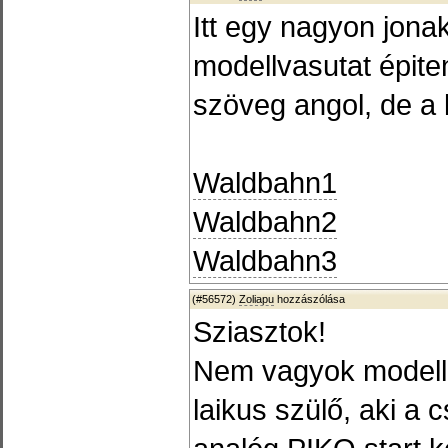
Itt egy nagyon jonak
modellvasutat épiten
szöveg angol, de a
Waldbahn1
Waldbahn2
Waldbahn3
(#56572)
Zoliapu
hozzászólása
Sziasztok!
Nem vagyok modell
laikus szülő, aki a