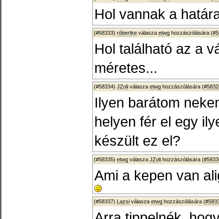
Hol vannak a határ
(#58333)
róbertke
válasza
etwg
hozzászólására (
#5
Hol található az a v
méretes...
(#58334)
JZoli
válasza
etwg
hozzászólására (
#5832
Ilyen barátom neke
helyen fér el egy il
készült ez el?
(#58335)
etwg
válasza
JZoli
hozzászólására (
#5833
Ami a kepen van al
(#58337)
Lazsi
válasza
etwg
hozzászólására (
#583
Arra tippelnék, hog