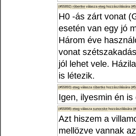
(#55892)
róbertke
válasza
etwg
hozzászólására (
#5
H0 -ás zárt vonat 
esetén van egy jó 
Három éve használo
vonat szétszakadás 
jól lehet vele. Házi
is létezik.
(#55893)
etwg
válasza
róbertke
hozzászólására (
#5
Igen, ilyesmin én i
(#55898)
etwg
válasza
sunocske
hozzászólására (
#
Azt hiszem a villam
mellözve vannak az 