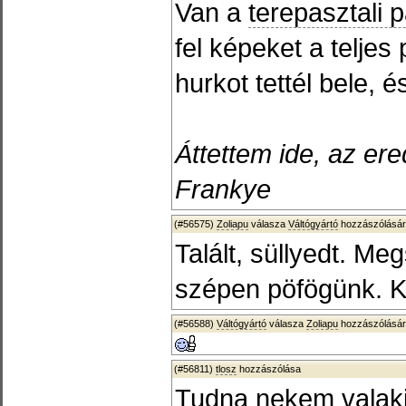
Van a
terepasztali 
fel képeket a teljes
hurkot tettél bele, é
Áttettem ide, az ere
Frankye
(#56575)
Zoliapu
válasza
Váltógyártó
hozzászólásár
Talált, süllyedt. Me
szépen pöfögünk. K
(#56588)
Váltógyártó
válasza
Zoliapu
hozzászólásár
(#56811)
tlosz
hozzászólása
Tudna nekem valaki 