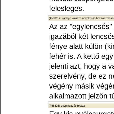
felesleges.
(#58311)
Frankye
válasza
novakerno
hozzászólásár
Az az "egylencsés" 
igazából két lencsé
fénye alatt külön (k
fehér is. A kettő egy
jelenti azt, hogy a 
szerelvény, de ez ne
végény másik végén,
alkalmazott jelzőn t
(#58326)
etwg
hozzászólása
Egy kis nyálcsurgat