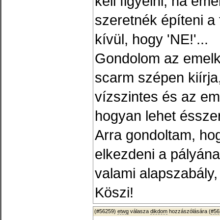
kell figyelni, ha eme
szeretnék építeni 
kívül, hogy 'NE!'...
Gondolom az emelke
scarm szépen kiírja
vízszintes és az e
hogyan lehet éssze
Arra gondoltam, hog
elkezdeni a pályána
valami alapszabály,
Köszi!
(#56259)
etwg
válasza
dikdom
hozzászólására (
#56