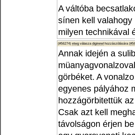
A váltóba becsatlak
sínen kell valahogy 
milyen technikával
(#56274)
etwg
válasza
diginewl
hozzászólására (
#5
Annak idején a sul
müanyagvonalzoval 
görbéket. A vonalzo
egyenes pályához m
hozzágörbitettük az
Csak azt kell megh
távolságon érjen be