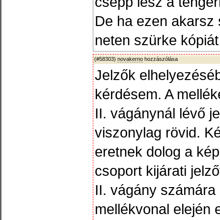
csepp lesz a tenger
De ha ezen akarsz s
neten szürke kópiát 
(#58303)
novakerno
hozzászólása
Jelzők elhelyezéséb
kérdésem. A melléke
II. vágánynál lévő 
viszonylag rövid. 
eretnek dolog a képe
csoport kijárati jelz
II. vágány számára a
mellékvonal elején eg