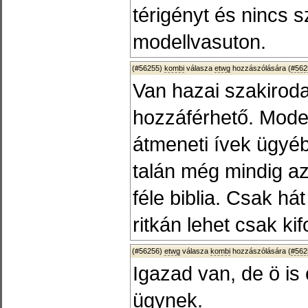
térigényt és nincs 
modellvasuton.
(#56255)
kombi
válasza
etwg
hozzászólására (
#562
Van hazai szakirod
hozzáférhető. Model
átmeneti ívek ügyé
talán még mindig az
féle biblia. Csak há
ritkán lehet csak kif
(#56256)
etwg
válasza
kombi
hozzászólására (
#562
Igazad van, de ö is 
ügynek.