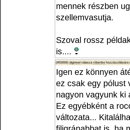
mennek részben ugy
szellemvasutja.
Szoval rossz példa
is....
(#55899)
diginewl
válasza
róbertke
hozzászólására 
Igen ez könnyen áté
ez csak egy pólust 
nagyon vagyunk ki a
Ez egyébként a roco
változata... Kitalálh
filigránabbat is, ha