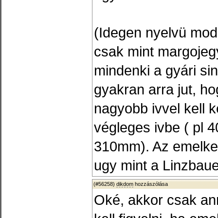
(Idegen nyelvü mode
csak mint margojegy
mindenki a gyári sin
gyakran arra jut, h
nagyobb ivvel kell 
végleges ivbe ( pl 
310mm). Az emelke
ugy mint a Linzbaue
(#56258)
dikdom
hozzászólása
Oké, akkor csak an