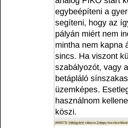
analóg PIKO start k
egybeépíteni a gye
segíteni, hogy az íg
pályán miért nem i
mintha nem kapna á
sincs. Ha viszont kü
szabályozót, vagy 
betápláló sínszakas
üzemképes. Esetleg
használnom kellene
köszi.
(#56573)
Váltógyártó
válasza
Zoliapu
hozzászólásár