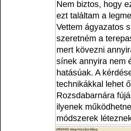
Nem biztos, hogy ez
ezt találtam a legm
Vettem ágyazatos s
szeretném a terepas
mert kövezni annyi
sínek annyira nem 
hatásúak. A kérdés
technikákkal lehet 
Rozsdabarnára fújá
ilyenek működhetne
módszerek létezne
(#56440)
etwg
hozzászólása