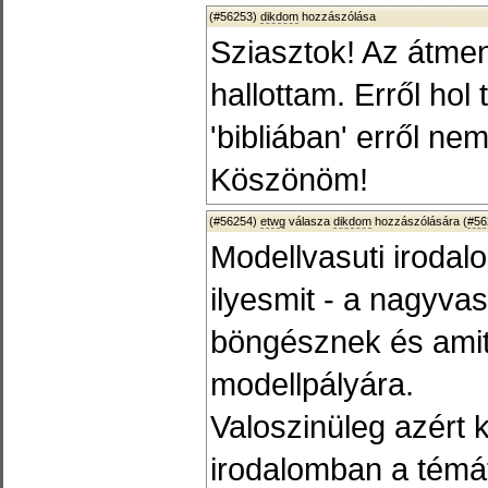
(#56253)
dikdom
hozzászólása
Sziasztok! Az átmen
hallottam. Erről hol
'bibliában' erről ne
Köszönöm!
(#56254)
etwg
válasza
dikdom
hozzászólására (
#56
Modellvasuti irodal
ilyesmit - a nagyvas
böngésznek és amit 
modellpályára.
Valoszinüleg azért 
irodalomban a témát