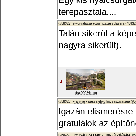
terepasztala....
(#58327)
etwg
válasza
etwg
hozzászólására (
#5832
Talán sikerül a képet
nagyra sikerült).
dsc00024x.jpg
(#58328)
Frankye
válasza
etwg
hozzászólására (
#5
Igazán elismerésre 
gratulálok az építő
(#58330)
etwg
válasza
Frankye
hozzászólására (
#5