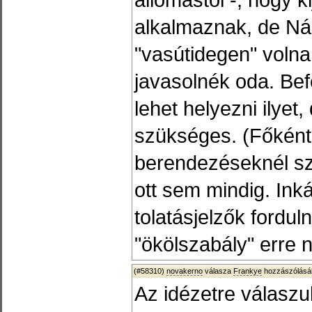
alkalmaznak, de Ná
"vasútidegen" volna,
javasolnék oda. Befel
lehet helyezni ilyet,
szükséges. (Főkén
berendezéseknél szo
ott sem mindig. Ink
tolatásjelzők fordul
"ökölszabály" erre 
(#58310)
novakerno
válasza
Frankye
hozzászólásár
Az idézetre válaszu