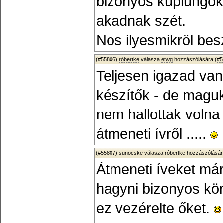
bizonyos kuplungok
akadnak szét.
Nos ilyesmikröl besz
(#55806)
róbertke
válasza
etwg
hozzászólására (
#5
Teljesen igazad van
készítők - de maguk
nem hallottak volna
átmeneti ívről .....
(#55807)
sunocske
válasza
róbertke
hozzászólásár
Átmeneti íveket már 
hagyni bizonyos kö
ez vezérelte őket.