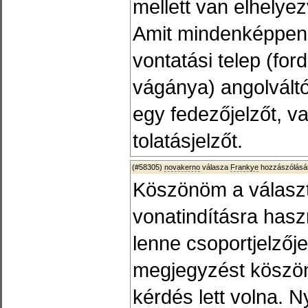
mellett van elhelyez
Amit mindenképpen 
vontatási telep (fo
vágánya) angolváltój
egy fedezőjelzőt, v
tolatásjelzőt.
(#58305)
novakerno
válasza
Frankye
hozzászólásár
Köszönöm a választ!
vonatindításra haszn
lenne csoportjelzője
megjegyzést köszö
kérdés lett volna. Ny