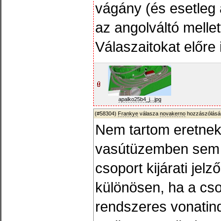
vágány (és esetleg 
az angolváltó mellet
Válaszaitokat előre
apalko25b4_j...jpg
(#58304)
Frankye
válasza
novakerno
hozzászólásár
Nem tartom eretnek
vasútüzemben sem s
csoport kijárati jel
különösen, ha a csop
rendszeres vonatin