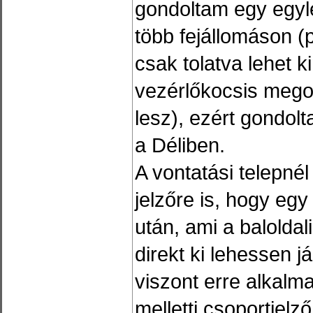
gondoltam egy egyl
több fejállomáson (p
csak tolatva lehet k
vezérlőkocsis mego
lesz), ezért gondolta
a Déliben.
A vontatási telepnél
jelzőre is, hogy egy
után, ami a baloldal
direkt ki lehessen j
viszont erre alkalma
melletti csoportjelz