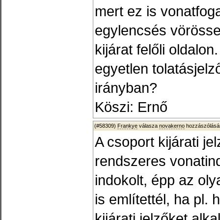
mert ez is vonatfog
egylencsés vörösse
kijárat felőli oldalo
egyetlen tolatásjelz
irányban?
Köszi: Ernő
(#58309)
Frankye
válasza
novakerno
hozzászólásár
A csoport kijárati 
rendszeres vonatind
indokolt, épp az ol
is említettél, ha pl
kijárati jelzőket al