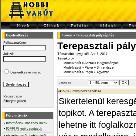
Bejelentkezés
Fórum
»
Terepasztali pályaépítés
Terepasztali pál
Felhasználónév:
Jelszó:
Témaindító:
etwg
, idő: Ápr 7, 2017
Témakörök:
Modellvasút
»
Asztal
»
Hagyományos
Modellvasút
»
Pálya
»
Sínrendszer
Modellvasút
»
Pálya
»
Ágyazat
Bejelentkezve marad
Lapozás
(#55789)
etwg
hozzászólása
Regisztráció
Sikertelenül keresg
Elfelejtett jelszó
topikot. A terepaszt
Fórum témák
lehetne itt foglalko
•
Információk, hasznos linkek
•
[OFF] Pihenő vasutasok
•
Alkatrészekről, javításokról