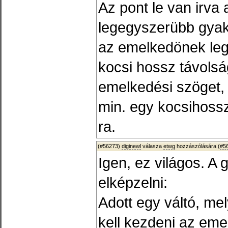
Az pont le van irva
legegyszerübb gyako
az emelkedönek leg
kocsi hossz távolság
emelkedési szöget,
min. egy kocsihossz
ra.
(#56273)
diginewl
válasza
etwg
hozzászólására (
#5
Igen, ez világos. A
elképzelni:
Adott egy váltó, me
kell kezdeni az emel