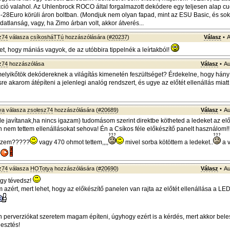
kció valahol. Az Uhlenbrock ROCO által forgalmazott dekódere egy teljesen alap cu
-28Euro körüli áron boltban. (Mondjuk nem olyan fapad, mint az ESU Basic, és sokk
datlanság, vagy, ha Zimo árban volt, akkor átverés...
z74
válasza
csíkosháTTú
hozzászólására (
#20237
)
Válasz
•
A
et, hogy mániás vagyok, de az utóbbira tippelnék a leírtakból!
z74
hozzászólása
Válasz
•
Au
elyikőtök dekódereknek a világítás kimenetén feszültséget? Érdekelne, hogy hány
re akarom átépíteni a jelenlegi analóg rendszert, és ugye az előtét ellenállás miat
ya
válasza
zsolesz74
hozzászólására (
#20689
)
Válasz
•
Au
de javítanak,ha nincs igazam) tudomásom szerint direktbe kötheted a ledeket az el
n nem tettem ellenállásokat sehova! Én a Csíkos féle előkészítő panelt használom!
kszem?????
vagy 470 ohmot tettem,,,,
mivel sorba kötöttem a ledeket..
a 
z74
válasza
HOTotya
hozzászólására (
#20690
)
Válasz
•
Au
ogy tévedsz!
m azért, mert lehet, hogy az előkészítő panelen van rajta az előtét ellenállása a LE
en perverziókat szeretem magam építeni, úgyhogy ezért is a kérdés, mert akkor be
lesztés!