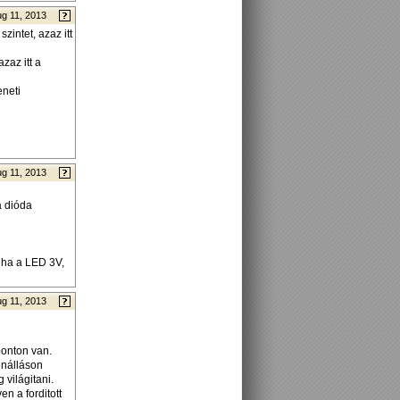
g 11, 2013
intet, azaz itt
zaz itt a
eneti
g 11, 2013
a dióda
, ha a LED 3V,
g 11, 2013
ponton van.
enálláson
 világitani.
n a forditott