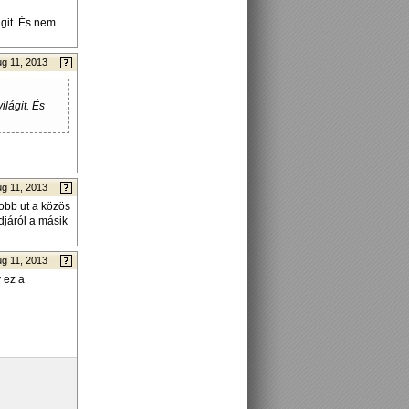
ágit. És nem
g 11, 2013
ilágit. És
g 11, 2013
obb ut a közös
djáról a másik
g 11, 2013
 ez a