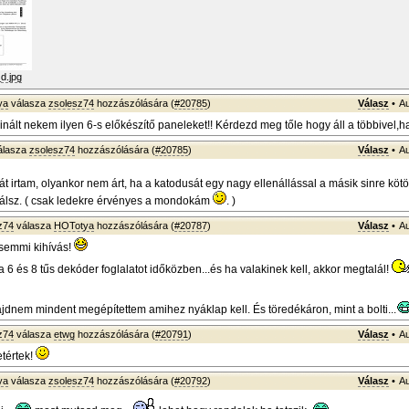
d.jpg
ya
válasza
zsolesz74
hozzászólására (
#20785
)
Válasz
•
Au
nált nekem ilyen 6-s előkészítő paneleket!! Kérdezd meg tőle hogy áll a többivel,ha
álasza
zsolesz74
hozzászólására (
#20785
)
Válasz
•
Au
t irtam, olyankor nem árt, ha a katodusát egy nagy ellenállással a másik sinre kötöd
nálsz. ( csak ledekre érvényes a mondokám
. )
z74
válasza
HOTotya
hozzászólására (
#20787
)
Válasz
•
Au
emmi kihívás!
 6 és 8 tűs dekóder foglalatot időközben...és ha valakinek kell, akkor megtalál!
ajdnem mindent megépítettem amihez nyáklap kell. És töredékáron, mint a bolti...
z74
válasza
etwg
hozzászólására (
#20791
)
Válasz
•
Au
tértek!
ya
válasza
zsolesz74
hozzászólására (
#20792
)
Válasz
•
Au