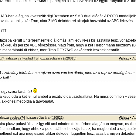
z említett modellek "NEM651" paneljein a közös vezeték az egyik irányban a 3. lá
NoHAB-ban elég, ha kivesszük digi üzemben az SMD dual diódát. A ROCO modelljeibe
 avatkoznunk, akár Tran, akár ZIMO dekóderrel akarjuk használni az ABC fékezést.
 iTT
ázisba került Unterbremsenfeld állomás, ami egy N-es kis asztalka lesz, vonatbefo
zőkkel, és persze ABC fékezéssel. Majd írom, hogy a két Fleischmann mozdony (
 macerálható át ehhez, mert Tran DCX76zD dekóderek lesznek bennük.
z74
válasza
csíkosháTTú
hozzászólására (
#20813
)
Válasz
•
Au
 szabvány leírásában a rajzon azért van két dióda, mert az a rajz az analóg üzem
 kell.”
 egy szóra tanár úr!
a két dióda a két félhullámból a pozitív oldalt szolgáltatja. Ha nincs common + vez
akkor ez megoldja a tápvonalat.
álasza
zsolesz74
hozzászólására (
#20821
)
Válasz
•
Au
tra plusz polust állitasz igy elö ami minden dekodérben alapjában megvan, csak e
zért mondtam, hogy ehhez a potenciálhoz hozzájuthatsz, ha megbontod a szigetelést
getlenül ezt ujra megteszed, akkor dekodér független lesz, azaz bármiyen dekodérr