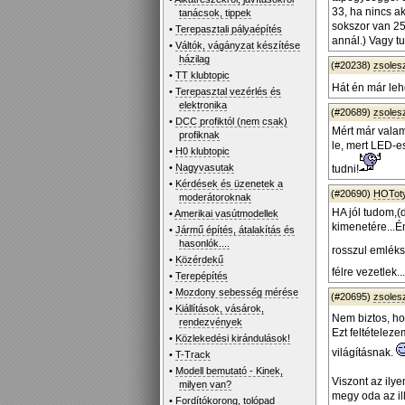
33, ha nincs a
tanácsok, tippek
sokszor van 25
•
Terepasztali pályaépítés
annál.) Vagy tu
•
Váltók, vágányzat készítése
házilag
(#20238)
zsoles
•
TT klubtopic
Hát én már leh
•
Terepasztal vezérlés és
elektronika
(#20689)
zsoles
•
DCC profiktól (nem csak)
Mért már valam
profiknak
le, mert LED-es
•
H0 klubtopic
•
Nagyvasutak
tudni!
•
Kérdések és üzenetek a
(#20690)
HOTot
moderátoroknak
HA jól tudom,(
•
Amerikai vasútmodellek
kimenetére...É
•
Jármű építés, átalakítás és
hasonlók....
rosszul emlé
•
Közérdekű
félre vezetlek...
•
Terepépítés
•
Mozdony sebesség mérése
(#20695)
zsoles
•
Kiállítások, vásárok,
Nem biztos, h
rendezvények
Ezt feltételeze
•
Közlekedési kirándulások!
világításnak.
•
T-Track
•
Modell bemutató - Kinek,
Viszont az ily
milyen van?
megy oda az il
•
Fordítókorong, tolópad