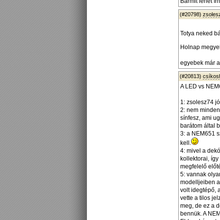
Bármit lehet írni
(#20798)
zsoles
Totya neked b
Holnap megyek 
egyebek már a 
(#20813)
csíko
A LED vs NEM6
1: zsolesz74 jó
2: nem minden 
sínfesz, ami u
barátom által 
3: a NEM651 sz
kell.
4: mivel a dek
kollektorai, íg
megfelelő előté
5: vannak olya
modelljeiben 
volt idegtépő,
vette a tilos 
meg, de ez a d
bennük. A NEM6