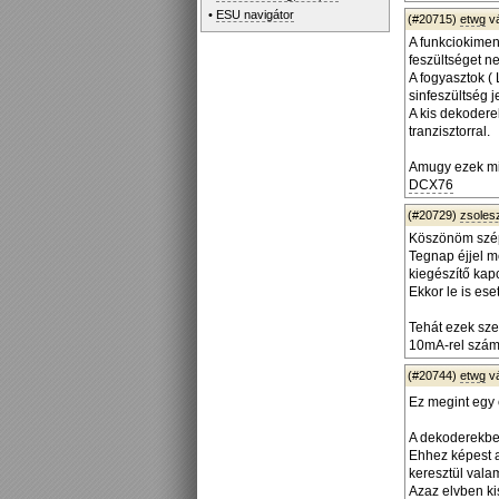
•
ESU navigátor
(#20715)
etwg
v
A funkciokimen
feszültséget n
A fogyasztok (
sinfeszültség 
A kis dekodere
tranzisztorral.
Amugy ezek mi
DCX76
(#20729)
zsoles
Köszönöm szé
Tegnap éjjel m
kiegészítő kap
Ekkor le is ese
Tehát ezek szer
10mA-rel szám
(#20744)
etwg
v
Ez megint egy
A dekoderekben
Ehhez képest a
keresztül vala
Azaz elvben kis