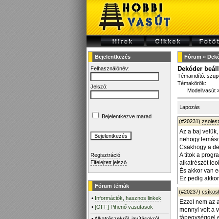
Bejelentkezés
Fórum
»
Dekó
Dekóder beáll
Felhasználónév:
Témaindító:
szup
Témakörök:
Jelszó:
Modellvasút
Lapozás
Bejelentkezve marad
(#20231)
zsoles
Az a baj velük
nehogy lemásol
Csakhogy a de
A titok a prog
Regisztráció
Elfelejtett jelszó
alkatrészét le
És akkor van e
Ez pedig akkor
Fórum témák
(#20237)
csíko
•
Információk, hasznos linkek
Ezzel nem az a
•
[OFF] Pihenő vasutasok
mennyi volt a v
tápegységgel e
•
Alkatrészekről, javításokról