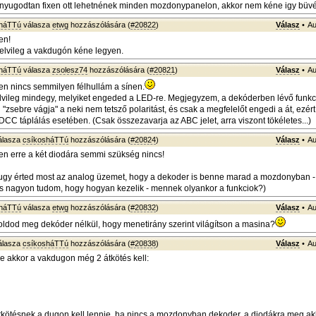
 nyugodtan fixen ott lehetnének minden mozdonypanelon, akkor nem kéne igy büv
sháTTú
válasza
etwg
hozzászólására (
#20822
)
Válasz
•
Au
en!
 elvileg a vakdugón kéne legyen.
sháTTú
válasza
zsolesz74
hozzászólására (
#20821
)
Válasz
•
Au
n nincs semmilyen félhullám a sínen.
vileg mindegy, melyiket engeded a LED-re. Megjegyzem, a dekóderben lévő funkci
sebre vágja" a neki nem tetsző polaritást, és csak a megfelelőt engedi a át, ezért 
DCC táplálás esetében. (Csak összezavarja az ABC jelet, arra viszont tökéletes...)
álasza
csíkosháTTú
hozzászólására (
#20824
)
Válasz
•
Au
n erre a két diodára semmi szükség nincs!
ugy érted most az analog üzemet, hogy a dekoder is benne marad a mozdonyban - 
is nagyon tudom, hogy hogyan kezelik - mennek olyankor a funkciok?)
sháTTú
válasza
etwg
hozzászólására (
#20832
)
Válasz
•
Au
ldod meg dekóder nélkül, hogy menetirány szerint világítson a masina?
álasza
csíkosháTTú
hozzászólására (
#20838
)
Válasz
•
Au
e akkor a vakdugon még 2 átkötés kell:
kötésnek a dugon kell lennie, ha nincs a mozdonyban dekoder, a diodákra meg ak