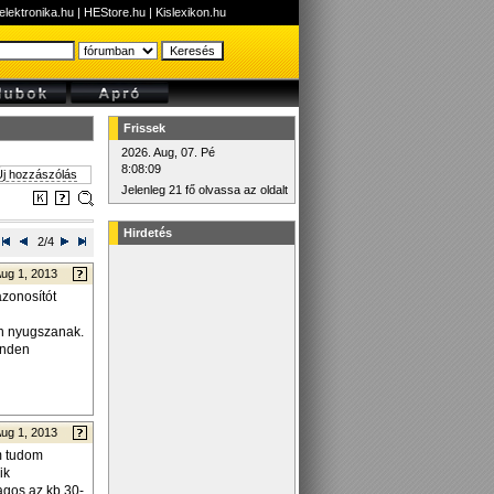
elektronika.hu
|
HEStore.hu
|
Kislexikon.hu
Frissek
2026. Aug, 07. Pé
8:08:09
j hozzászólás
Jelenleg 21 fő olvassa az oldalt
Hirdetés
2/4
ug 1, 2013
azonosítót
n nyugszanak.
inden
ug 1, 2013
m tudom
ik
agos az kb 30-