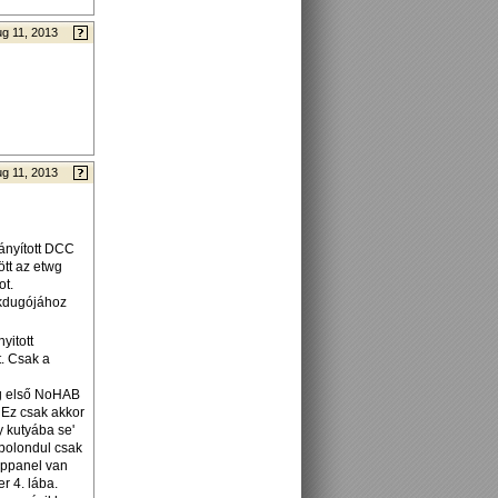
g 11, 2013
g 11, 2013
ányított DCC
ött az etwg
ot.
akdugójához
yitott
t. Csak a
ig első NoHAB
 Ez csak akkor
y kutyába se'
 bolondul csak
appanel van
r 4. lába.