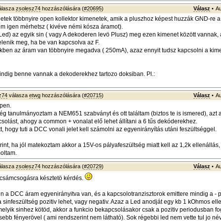
álasza
zsolesz74
hozzászólására (
#20695
)
Válasz
•
Au
etek többnyire open kollektor kimenetek, amik a pluszhoz képest huzzák GND-re a sz
em igen mérhetsz ( kivéve némi kósza áramot).
 Led) az egyik sin ( vagy A dekoderen levö Plusz) meg ezen kimenet között vannak, a
jelenik meg, ha be van kapcsolva az F.
kben az áram van többnyire megadva ( 250mA), azaz ennyit tudsz kapcsolni a kim
ndig benne vannak a dekoderekhez tartozo doksiban. Pl.:
z74
válasza
etwg
hozzászólására (
#20715
)
Válasz
•
Au
pen.
ég tanulmányoztam a NEM651 szabványt és ott találtam (biztos te is ismered), azt 
csolást, ahogy a common + vonalat elő lehet állítani a 6 tűs dekóderekhez.
tt, hogy tuti a DCC vonali jelet kell számolni az egyenirányítás utáni feszültséggel.
int, ha jól matekoztam akkor a 15V-os pályafeszültség miatt kell az 1,2k ellenállás
oltam.
álasza
zsolesz74
hozzászólására (
#20729
)
Válasz
•
Au
 csámcsogásra késztetö kérdés.
 a DCC áram egyenirányitva van, és a kapcsolotranzisztorok emittere mindig a - 
 sinfeszültség pozitiv lehet, vagy negativ. Azaz a Led anodját egy kb 1 kOhmos ell
melyik sinhez kötöd, akkor a funkcio bekapcsolásakor csak a pozitiv periodusban fog
ebb fényerövel ( ami rendszerint nem látható). Sok régebbi led nem vette tul jo néve