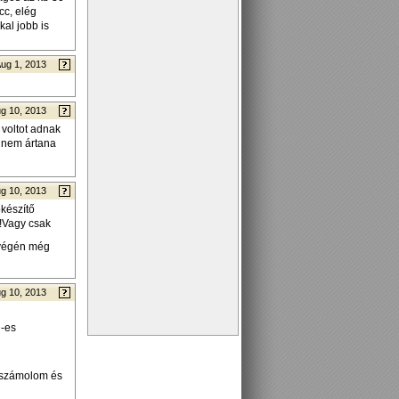
cc, elég
al jobb is
ug 1, 2013
g 10, 2013
 voltot adnak
t nem ártana
g 10, 2013
őkészítő
!!Vagy csak
végén még
g 10, 2013
D-es
leszámolom és