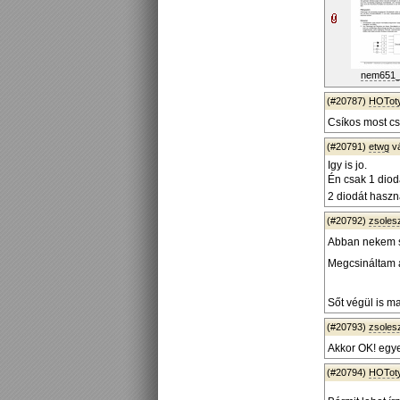
nem651_
(#20787)
HOTot
Csíkos most csi
(#20791)
etwg
v
Igy is jo.
Én csak 1 diodá
2 diodát hasz
(#20792)
zsoles
Abban nekem s
Megcsináltam a
Sőt végül is m
(#20793)
zsoles
Akkor OK! egye
(#20794)
HOTot