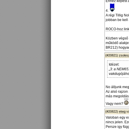
Ehhez képest a
4.
A régi Tillig 
jobban be kell
ROCO-hoz link
Közben végső f
működő alakjel
BR212) hogyan
(#20821)
zsoles
Idézet:
„3: a NEM651
vakdugójához
No álljunk meg
Az alsó rajzon 
más megoldás, 
Vagy nem?
(#20822)
etwg
v
Valoban egy ex
nincs jelen. E
Persze igy füg