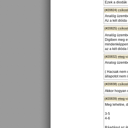
Ezek a diodák
(#20824)
csíko
Analóg üzemb
Az a két dióda
(#20825)
csíko
Analóg üzembe
Digiben meg el
mindenképpen "z
az a két dióda 
(#20832)
etwg
v
Analog üzembe
( Hacsak nem 
állapotot nem 
(#20838)
csíko
Akkor hogyan o
(#20839)
etwg
v
Meg lehetne, d
3-5
4-6
Ráadásul az át