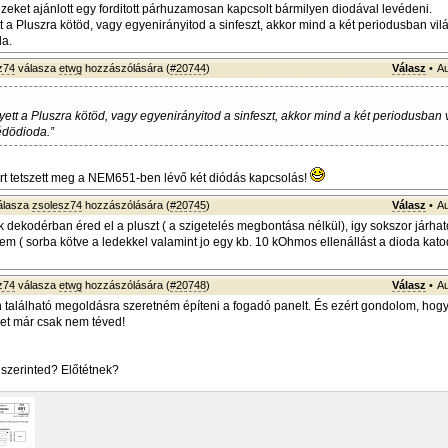
 ezeket ajánlott egy forditott párhuzamosan kapcsolt bármilyen diodával levédeni.
t a Pluszra kötöd, vagy egyenirányitod a sinfeszt, akkor mind a két periodusban vil
da.
z74
válasza
etwg
hozzászólására (
#20744
)
Válasz
•
Au
yett a Pluszra kötöd, vagy egyenirányitod a sinfeszt, akkor mind a két periodusban v
édödioda.”
t tetszett meg a NEM651-ben lévő két diódás kapcsolás!
álasza
zsolesz74
hozzászólására (
#20745
)
Válasz
•
Au
dekodérban éred el a pluszt ( a szigetelés megbontása nélkül), igy sokszor járhat
em ( sorba kötve a ledekkel valamint jo egy kb. 10 kOhmos ellenállást a dioda kato
z74
válasza
etwg
hozzászólására (
#20748
)
Válasz
•
Au
án található megoldásra szeretném építeni a fogadó panelt. És ezért gondolom, hogy
et már csak nem téved!
l szerinted? Előtétnek?