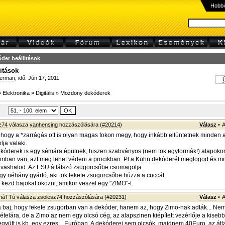
Hobbi
der beállitások
itások
erman
, idő: Jún 17, 2011
Ú
»
Elektronika
»
Digitális
»
Mozdony dekóderek
z74
válasza
vanhensing
hozzászólására (
#20214
)
Válasz
•
A
, hogy a *zarrágás ott is olyan magas fokon megy, hogy inkább eltüntetnek minden 
ja valaki.
kóderek is egy sémára épülnek, hiszen szabványos (nem tök egyformák!) alapoko
ramban van, azt meg lehet védeni a procikban. Pl a Kühn dekóderét megfogod és m
olvashatod. Az ESU átlátszó zsugorcsőbe csomagolja.
gy néhány gyártó, aki tök fekete zsugorcsőbe húzza a cuccát.
 kezd bajokat okozni, amikor veszel egy "ZIMO"-t.
sháTTú
válasza
zsolesz74
hozzászólására (
#20231
)
Válasz
•
A
 baj, hogy fekete zsugorban van a dekóder, hanem az, hogy Zimo-nak adták... Ne
ételára, de a Zimo az nem egy olcsó cég, az alapszinen kiépített vezérlője a kisebb
gyütt is kb. egy ezres... Euróban. A dekóderei sem olcsók, majdnem 40Euro, az átl