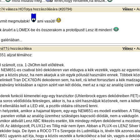
....
most mutasd meg....
lehet,hogy rendelek,ha tetszik..
z74
válasza
HOTotya
hozzászólására (
#20794
)
Válasz
•
Au
ármit megmutatok!
ami vasúti!
áruért a LOMEX-be és összerakom a prototípust! Lesz itt minden!
galériában...
sháTTú
hozzászólása
Válasz
•
Au
51 aljzat témához:
l számolt, cca. 1-2kOhm kell előtétnek.
NEM651-es csatival bíró dekóderen van eldugva a kék vezeték, vagyis az egyenir
gye a közös plusz, ha nem akarjuk a sín egyik pólusát használni ennek. Többek köz
belinkelt Tran DCX76D/N dekoderen sem, ha kell, rá lehet forrasztani a kék madzag
abvány leírásában a rajzon azért van két dióda, mert az a rajz az analóg üzem v
óderek funkció kimenetei egy-egy tranzisztor (Uhlenbrock egyes dekódreiben FET) n
y a soros védődióda felesleges, akkor is, ha a sínt használjuk közösnek, nem a kéke
t ellenállás kell a LED elé, a pozitív oldalra célszerű tenni.
n helyzetek, amikor a hajamat tépem, egy-egy NEM651-es modell esetében. A Till
a panelen voltak az analóg üzemhez szükséges kapcsoló diódák, nem a vakdugón.
 amikor aktivált Lenz ABC fékezés esetén, tök mindegy milyen dekóderrel a mozdon
jelzőt. Az átdolgozott, PLUX12-es Tillig már nem ilyen. Abban a PLUX-os LENZ Silver
ekóder baja. De ilyen a ROCO TT-s Szergeje és Ludmillája is, lévén tök azonos al
51 ugyanis azt írja, hogy a közös vezeték a funkciókhoz a bal sín, vagyis a dekóde