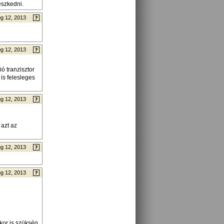
észkedni.
g 12, 2013
g 12, 2013
ó tranzisztor
is felesleges
g 12, 2013
azt az
g 12, 2013
g 12, 2013
kor is szükség