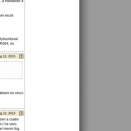
b, a másikban a
n kicsit
lyásolással
BR064, és
g 12, 2013
etékem és nincs
g 12, 2013
zen a csatin
 ( ha van).
el menni fog.