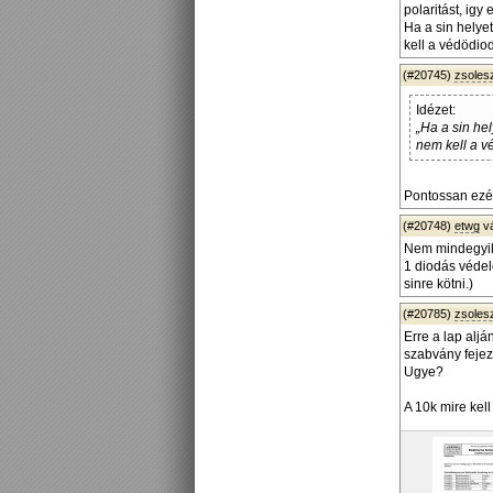
polaritást, igy
Ha a sin helyet
kell a védödio
(#20745)
zsoles
Idézet:
„Ha a sin hel
nem kell a v
Pontossan ezér
(#20748)
etwg
v
Nem mindegyik 
1 diodás védel
sinre kötni.)
(#20785)
zsoles
Erre a lap alj
szabvány fejez
Ugye?
A 10k mire kel