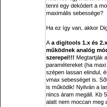
tenni egy dekódert a m
maximális sebessége?
Ha ez így van, akkor Dig
A
a digitools 1.x és 2.
működnek analóg módb
szerepel!!!
Megtartják a 
paramétereket (ha max
szépen lassan elindul, és
vmax sebességet is. Sőt
is működik! Nyilván a 
nincs áram megáll. Kb 5
alatt nem moccan meg 