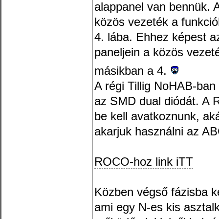
alappanel van bennük. A
közös vezeték a funkció
4. lába. Ehhez képest a
paneljein a közös vezeté
másikban a 4.
A régi Tillig NoHAB-ban
az SMD dual diódát. A 
be kell avatkoznunk, ak
akarjuk használni az AB
ROCO-hoz link iTT
Közben végső fázisba ke
ami egy N-es kis asztalk