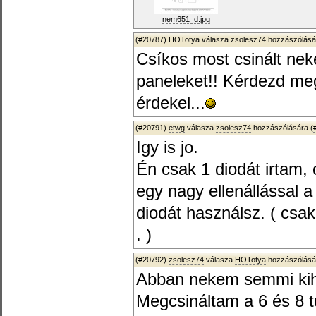
nem651_d.jpg
(#20787)
HOTotya
válasza
zsolesz74
hozzászólásá
Csíkos most csinált nek
paneleket!! Kérdezd meg 
érdekel...
(#20791)
etwg
válasza
zsolesz74
hozzászólására (
Igy is jo.
Én csak 1 diodát irtam,
egy nagy ellenállással a
diodát használsz. ( cs
. )
(#20792)
zsolesz74
válasza
HOTotya
hozzászólásá
Abban nekem semmi ki
Megcsináltam a 6 és 8 t