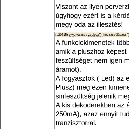
Viszont az ilyen perver
úgyhogy ezért is a kér
megy oda az illesztés!
(#20715)
etwg
válasza
zsolesz74
hozzászólására (
A funkciokimenetek több
amik a pluszhoz képest 
feszültséget nem igen m
áramot).
A fogyasztok ( Led) az 
Plusz) meg ezen kimenet
sinfeszültség jelenik me
A kis dekoderekben az 
250mA), azaz ennyit tud
tranzisztorral.