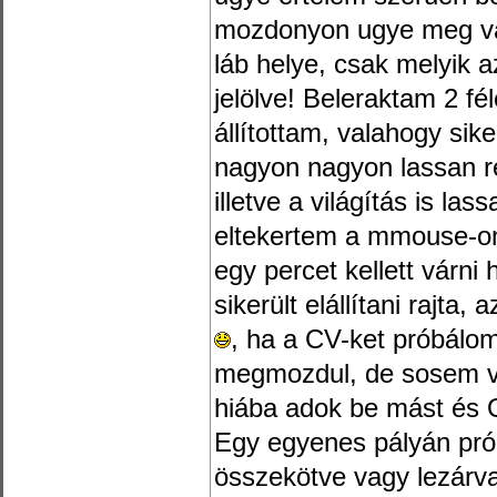
mozdonyon ugye meg van
láb helye, csak melyik 
jelölve! Beleraktam 2 f
állítottam, valahogy sik
nagyon nagyon lassan re
illetve a világítás is las
eltekertem a mmouse-on 
egy percet kellett várni 
sikerült elállítani rajta,
, ha a CV-ket próbálo
megmozdul, de sosem vál
hiába adok be mást és 
Egy egyenes pályán prób
összekötve vagy lezárva