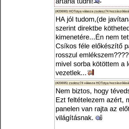
ártana tudni!
(#20690)
HOTotya
válasza
zsolesz74
hozzászólásá
HA jól tudom,(de javít
szerint direktbe köthete
kimenetére...Én nem tet
Csíkos féle előkészítő 
rosszul emlékszem????
mivel sorba kötöttem a l
vezetlek...
(#20695)
zsolesz74
válasza
HOTotya
hozzászólásá
Nem biztos, hogy téved
Ezt feltételezem azért, 
panelen van rajta az elő
világításnak.