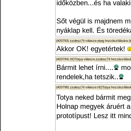
időközben...és ha valaki
Sőt végül is majdnem m
nyáklap kell. És töredéká
(#20793)
zsolesz74
válasza
etwg
hozzászólására (
Akkor OK! egyetértek!
(#20794)
HOTotya
válasza
zsolesz74
hozzászólásá
Bármit lehet írni....
mos
rendelek,ha tetszik..
(#20798)
zsolesz74
válasza
HOTotya
hozzászólásá
Totya neked bármit me
Holnap megyek áruért 
prototípust! Lesz itt mi