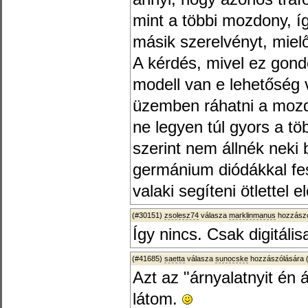
mint a többi mozdony, í
másik szerelvényt, mielő
A kérdés, mivel ez gondo
modell van e lehetőség 
üzemben ráhatni a moz
ne legyen túl gyors a t
szerint nem állnék neki
germánium diódákkal fes
valaki segíteni ötlettel 
(#30151)
zsolesz74
válasza
marklinmanus
hozzászó
Így nincs. Csak digitális
(#41685)
saetta
válasza
sunocske
hozzászólására 
Azt az "árnyalatnyit én 
látom.