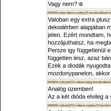
Vagy nem?
(#20822)
etwg
válasza
zsolesz74
hozzászólására (
Valoban egy extra plusz 
dekodérben alapjában m
jelen. Ezért mondtam, h
hozzájuthatsz, ha megbo
Persze igy függetlenül 
független lesz, azaz bá
Ezek a diodák nyugodtan
mozdonypanelon, akkor 
(#20824)
csíkosháTTú
válasza
etwg
hozzászólására
Analóg üzemben!
Az a két dióda elvileg 
(#20825)
csíkosháTTú
válasza
zsolesz74
hozzászól