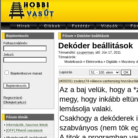
Bejelentkezés
Fórum
»
Dekóder beállitások
Felhasználónév:
Dekóder beállitások
Témaindító:
szuperman
, idő: Jún 17, 2011
Jelszó:
Témakörök:
Modellvasút
»
Elektronika
»
Digitális
»
Mozdony d
Lapozás
Bejelentkezve marad
(#20231)
zsolesz74
válasza
vanhensing
hozzászólá
Az a baj velük, hogy a *
megy, hogy inkább eltü
Regisztráció
Elfelejtett jelszó
lemásolja valaki.
Csakhogy a dekóderek i
Fórum témák
•
Információk, hasznos linkek
szabványos (nem tök eg
•
[OFF] Pihenő vasutasok
A titok a programban va
•
Alkatrészekről, javításokról