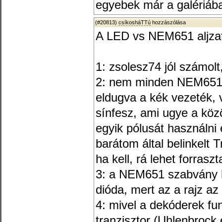
egyebek már a galériába
(#20813)
csíkosháTTú
hozzászólása
A LED vs NEM651 aljza
1: zsolesz74 jól számolt
2: nem minden NEM651-e
eldugva a kék vezeték, 
sínfesz, ami ugye a köz
egyik pólusát használni
barátom által belinkel
ha kell, rá lehet forras
3: a NEM651 szabvány le
dióda, mert az a rajz a
4: mivel a dekóderek fu
tranzisztor (Uhlenbrock