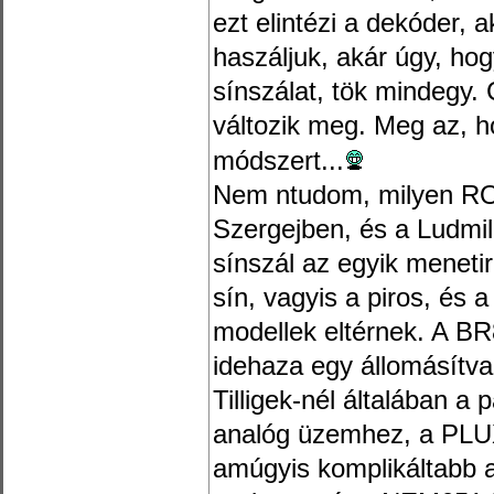
ezt elintézi a dekóder, 
haszáljuk, akár úgy, hog
sínszálat, tök mindegy. 
változik meg. Meg az, h
módszert...
Nem ntudom, milyen RO
Szergejben, és a Ludmil
sínszál az egyik meneti
sín, vagyis a piros, és 
modellek eltérnek. A B
idehaza egy állomásítv
Tilligek-nél általában a
analóg üzemhez, a PLU
amúgyis komplikáltabb a 