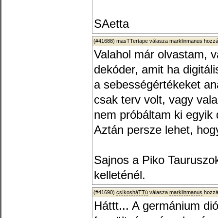
SAetta
(#41688)
masTTertape
válasza
marklinmanus
hozzá
Valahol már olvastam, v
dekóder, amit ha digitál
a sebességértékeket ana
csak terv volt, vagy va
nem próbáltam ki egyik
Aztán persze lehet, hog
Sajnos a Piko Tauruszok
kelleténél.
(#41690)
csíkosháTTú
válasza
marklinmanus
hozzá
Háttt... A germánium di