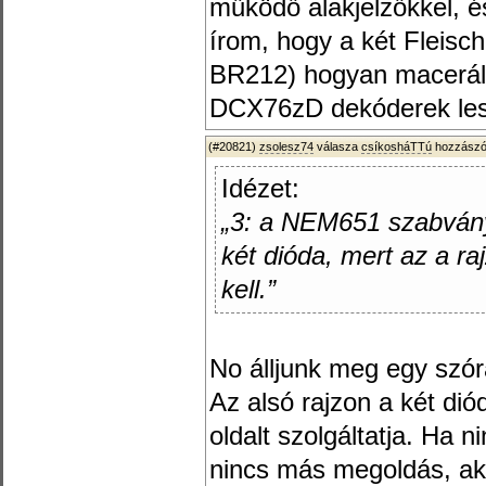
működő alakjelzőkkel, 
írom, hogy a két Fleis
BR212) hogyan macerálh
DCX76zD dekóderek les
(#20821)
zsolesz74
válasza
csíkosháTTú
hozzászól
Idézet:
„3: a NEM651 szabvány
két dióda, mert az a r
kell.”
No álljunk meg egy szór
Az alsó rajzon a két diód
oldalt szolgáltatja. Ha
nincs más megoldás, akk