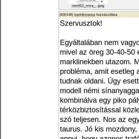
nem652_nmra_...jpeg
(#30148)
marklinmanus
hozzászólása
Szervusztok!
Egyáltalában nem vagyok
mivel az öreg 30-40-50
marklinekben utazom. M
probléma, amit esetleg a
tudnak oldani. Úgy eset
modell némi sínanyaggal
kombinálva egy piko pál
térközbiztosítással közl
szó teljesen. Nos az eg
taurus. Jó kis mozdony,
annyi, hogy azonos trafó