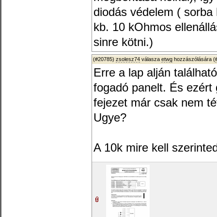
diodás védelem ( sorba 
kb. 10 kOhmos ellenállá
sinre kötni.)
(#20785)
zsolesz74
válasza
etwg
hozzászólására (
Erre a lap alján találha
fogadó panelt. És ezér
fejezet már csak nem té
Ugye?
A 10k mire kell szerinte