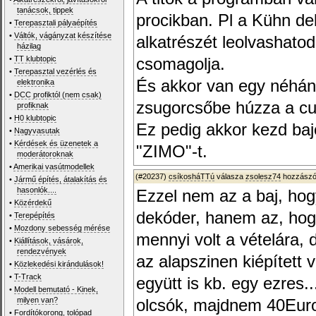
tanácsok, tippek
procikban. Pl a Kühn d
•
Terepasztali pályaépítés
•
Váltók, vágányzat készítése
alkatrészét leolvashato
házilag
•
TT klubtopic
csomagolja.
•
Terepasztal vezérlés és
És akkor van egy néhány
elektronika
•
DCC profiktól (nem csak)
zsugorcsőbe húzza a cu
profiknak
•
H0 klubtopic
Ez pedig akkor kezd baj
•
Nagyvasutak
•
Kérdések és üzenetek a
"ZIMO"-t.
moderátoroknak
•
Amerikai vasútmodellek
(#20237)
csíkosháTTú
válasza
zsolesz74
hozzászól
•
Jármű építés, átalakítás és
hasonlók....
Ezzel nem az a baj, hog
•
Közérdekű
dekóder, hanem az, hog
•
Terepépítés
•
Mozdony sebesség mérése
mennyi volt a vételára,
•
Kiállítások, vásárok,
rendezvények
az alapszinen kiépített 
•
Közlekedési kirándulások!
•
T-Track
együtt is kb. egy ezres
•
Modell bemutató - Kinek,
milyen van?
olcsók, majdnem 40Euro,
•
Fordítókorong, tolópad