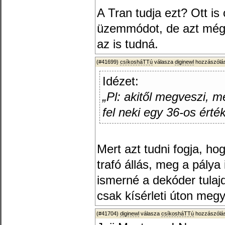
A Tran tudja ezt? Ott is
üzemmódot, de azt még 
az is tudná.
(#41699)
csíkosháTTú
válasza
diginewl
hozzászólás
Idézet:
„Pl: akitől megveszi, 
fel neki egy 36-os érté
Mert azt tudni fogja, hog
trafó állás, meg a pálya
ismerné a dekóder tulaj
csak kísérleti úton megy.
(#41704)
diginewl
válasza
csíkosháTTú
hozzászólás