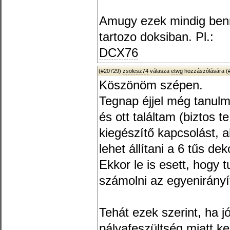
Amugy ezek mindig ben
tartozo doksiban. Pl.:
DCX76
(#20729)
zsolesz74
válasza
etwg
hozzászólására (
Köszönöm szépen.
Tegnap éjjel még tanu
és ott találtam (biztos t
kiegészítő kapcsolást, 
lehet állítani a 6 tűs de
Ekkor le is esett, hogy t
számolni az egyenirányít
Tehát ezek szerint, ha 
pályafeszültség miatt ke