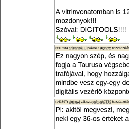
A vitrinvonatomban is 
mozdonyok!!!
Szóval: DIGITOOLS!!!!
(#41695)
csíkosháTTú
válasza
diginewl
hozzászólás
Ez nagyon szép, és nag
fogja a Taurusa végseb
trafójával, hogy hozzái
mindbe vesz egy-egy de
digitális vezérlő közpon
(#41697)
diginewl
válasza
csíkosháTTú
hozzászólás
Pl: akitől megveszi, meg
neki egy 36-os értéket 