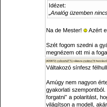
Idézet:
„Analóg üzemben nincs
Na de Mester!
Azért e
Szét fogom szedni a gyá
megnézem ott mi a foga
(#20872)
csíkosháTTú
válasza
zsolesz74
hozzászól
Váltakozó sínfesz félhu
Amúgy nem nagyon érte
gyakorlati szempontból.
forgatni" a polaritást, 
világítson a modell, ak