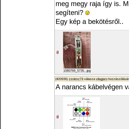
meg megy raja így is. Mi
segíteni?
Egy kép a bekötésről..
1080769_5735...jpg
(#20936)
zsolesz74
válasza
vilagjaro
hozzászólásár
A narancs kábelvégen va