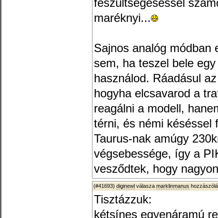
feszültségeséssel számo
maréknyi...
Sajnos analóg módban e
sem, ha teszel bele eg
használod. Ráadásul az a
hogyha elcsavarod a tra
reagálni a modell, hane
térni, és némi késéssel 
Taurus-nak amúgy 230k
végsebessége, így a P
vesződtek, hogy nagyon l
(#41693)
diginewl
válasza
marklinmanus
hozzászólá
Tisztázzuk:
kétsínes egyenáramú re