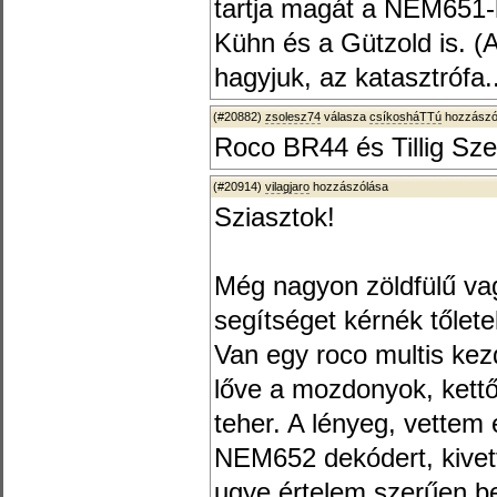
tartja magát a NEM651
Kühn és a Gützold is. (
hagyjuk, az katasztrófa..
(#20882)
zsolesz74
válasza
csíkosháTTú
hozzászól
Roco BR44 és Tillig Sze
(#20914)
vilagjaro
hozzászólása
Sziasztok!
Még nagyon zöldfülű va
segítséget kérnék tőlete
Van egy roco multis kez
lőve a mozdonyok, kettő
teher. A lényeg, vettem
NEM652 dekódert, kivet
ugye értelem szerűen be