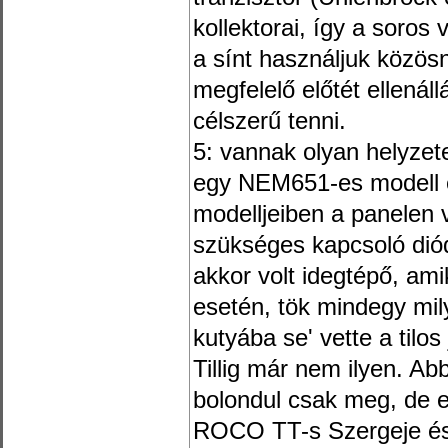
kollektorai, így a soros 
a sínt használjuk közös
megfelelő előtét ellenáll
célszerű tenni.
5: vannak olyan helyzet
egy NEM651-es modell e
modelljeiben a panelen
szükséges kapcsoló dió
akkor volt idegtépő, am
esetén, tök mindegy mi
kutyába se' vette a tilo
Tillig már nem ilyen. A
bolondul csak meg, de e
ROCO TT-s Szergeje és 