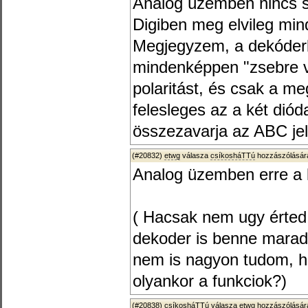
Analóg üzemben nincs s
Digiben meg elvileg min
Megjegyzem, a dekóderbe
mindenképpen "zsebre v
polaritást, és csak a meg
felesleges az a két dió
összezavarja az ABC jele
(#20832)
etwg
válasza
csíkosháTTú
hozzászólására
Analog üzemben erre a 
( Hacsak nem ugy érted
dekoder is benne marad
nem is nagyon tudom, h
olyankor a funkciok?)
(#20838)
csíkosháTTú
válasza
etwg
hozzászólására