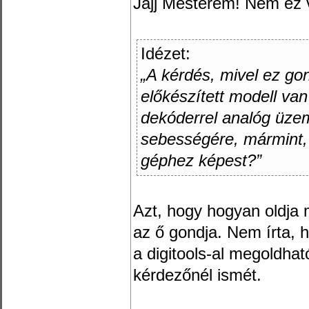
Jajj Mesterem! Nem ez 
Idézet:
„A kérdés, mivel ez go
előkészített modell van
dekóderrel analóg üze
sebességére, mármint, 
géphez képest?”
Azt, hogy hogyan oldja
az ő gondja. Nem írta,
a digitools-al megoldha
kérdezőnél ismét.