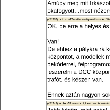
Amúgy meg mit írkászok 
okafogyott...most néz
(#41707)
csíkosháTTú
válasza
diginewl
hozzászólás
OK, de erre a helyes és 
Van!
De ehhez a pályára rá k
központot, a modellek mi
dekóderrel, felprogramo
leszerelni a DCC közpo
trafót, és készen van.
Ennek aztán nagyon sok
(#41742)
zsolesz74
válasza
diginewl
hozzászólására