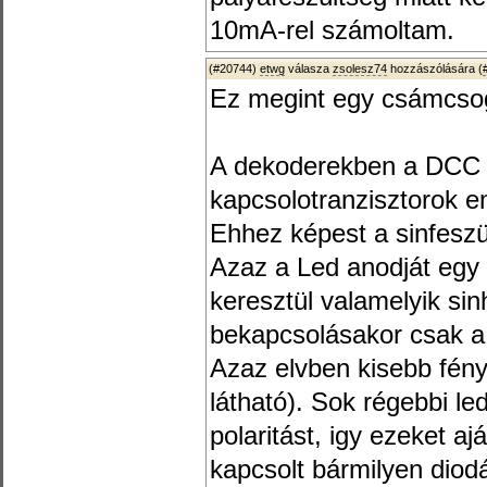
10mA-rel számoltam.
(#20744)
etwg
válasza
zsolesz74
hozzászólására (
Ez megint egy csámcso
A dekoderekben a DCC á
kapcsolotranzisztorok em
Ehhez képest a sinfeszül
Azaz a Led anodját egy
keresztül valamelyik sin
bekapcsolásakor csak a p
Azaz elvben kisebb fény
látható). Sok régebbi led
polaritást, igy ezeket a
kapcsolt bármilyen diodá