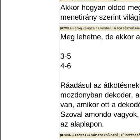
Akkor hogyan oldod meg
menetirány szerint vilá
(#20839)
etwg
válasza
csíkosháTTú
hozzászólására
Meg lehetne, de akkor a
3-5
4-6
Ráadásul az átkötésnek 
mozdonyban dekoder, a 
van, amikor ott a dekodé
Szoval amondo vagyok, 
az alaplapon.
(#20843)
zsolesz74
válasza
csíkosháTTú
hozzászól