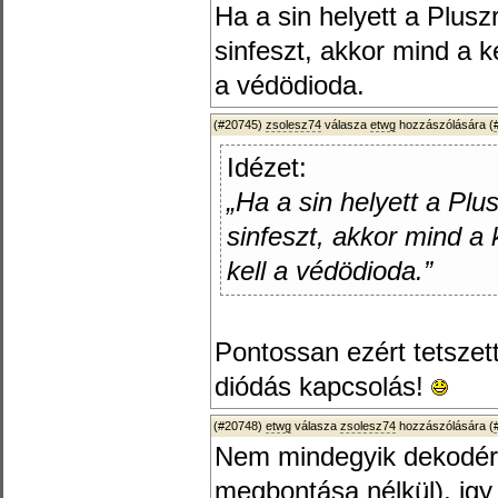
Ha a sin helyett a Plusz
sinfeszt, akkor mind a k
a védödioda.
(#20745)
zsolesz74
válasza
etwg
hozzászólására (
Idézet:
„Ha a sin helyett a Plu
sinfeszt, akkor mind a 
kell a védödioda.”
Pontossan ezért tetsze
diódás kapcsolás!
(#20748)
etwg
válasza
zsolesz74
hozzászólására (
Nem mindegyik dekodérba
megbontása nélkül), igy