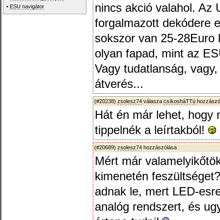
nincs akció valahol. Az
•
ESU navigátor
forgalmazott dekódere e
sokszor van 25-28Euro k
olyan fapad, mint az ESU
Vagy tudatlanság, vagy,
átverés...
(#20238)
zsolesz74
válasza
csíkosháTTú
hozzászól
Hát én már lehet, hogy 
tippelnék a leírtakból!
(#20689)
zsolesz74
hozzászólása
Mért már valamelyikőtök
kimenetén feszültséget?
adnak le, mert LED-esre
analóg rendszert, és ugy