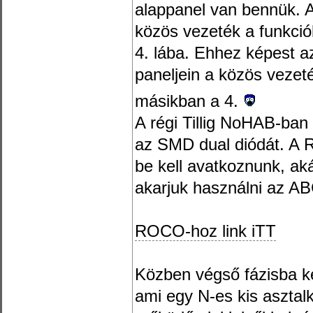
alappanel van bennük. A
közös vezeték a funkció
4. lába. Ehhez képest a
paneljein a közös vezeté
másikban a 4.
A régi Tillig NoHAB-ban
az SMD dual diódát. A 
be kell avatkoznunk, ak
akarjuk használni az AB
ROCO-hoz link iTT
Közben végső fázisba ke
ami egy N-es kis asztalk