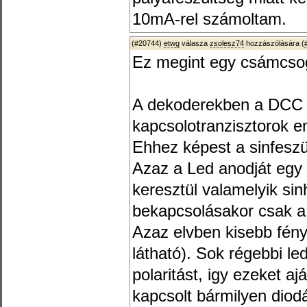
10mA-rel számoltam.
(#20744)
etwg
válasza
zsolesz74
hozzászólására (
Ez megint egy csámcso
A dekoderekben a DCC á
kapcsolotranzisztorok em
Ehhez képest a sinfeszül
Azaz a Led anodját egy
keresztül valamelyik sin
bekapcsolásakor csak a p
Azaz elvben kisebb fény
látható). Sok régebbi led
polaritást, igy ezeket a
kapcsolt bármilyen diodá