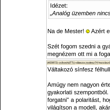
Idézet:
„Analóg üzemben nincs
Na de Mester!
Azért e
Szét fogom szedni a gyá
megnézem ott mi a foga
(#20872)
csíkosháTTú
válasza
zsolesz74
hozzászól
Váltakozó sínfesz félhu
Amúgy nem nagyon érte
gyakorlati szempontból.
forgatni" a polaritást, 
világítson a modell, ak