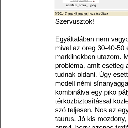
nem652_nmra_...jpeg
(#30148)
marklinmanus
hozzászólása
Szervusztok!
Egyáltalában nem vagyok
mivel az öreg 30-40-50
marklinekben utazom. M
probléma, amit esetleg a
tudnak oldani. Úgy eset
modell némi sínanyaggal
kombinálva egy piko pál
térközbiztosítással közl
szó teljesen. Nos az eg
taurus. Jó kis mozdony,
annyi, hogy azonos trafó