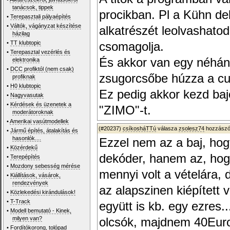
tanácsok, tippek
procikban. Pl a Kühn d
•
Terepasztali pályaépítés
•
Váltók, vágányzat készítése
alkatrészét leolvashato
házilag
•
TT klubtopic
csomagolja.
•
Terepasztal vezérlés és
És akkor van egy néhány
elektronika
•
DCC profiktól (nem csak)
zsugorcsőbe húzza a cu
profiknak
•
H0 klubtopic
Ez pedig akkor kezd baj
•
Nagyvasutak
•
Kérdések és üzenetek a
"ZIMO"-t.
moderátoroknak
•
Amerikai vasútmodellek
(#20237)
csíkosháTTú
válasza
zsolesz74
hozzászól
•
Jármű építés, átalakítás és
hasonlók....
Ezzel nem az a baj, hog
•
Közérdekű
dekóder, hanem az, hog
•
Terepépítés
•
Mozdony sebesség mérése
mennyi volt a vételára,
•
Kiállítások, vásárok,
rendezvények
az alapszinen kiépített 
•
Közlekedési kirándulások!
•
T-Track
együtt is kb. egy ezres
•
Modell bemutató - Kinek,
milyen van?
olcsók, majdnem 40Euro,
•
Fordítókorong, tolópad