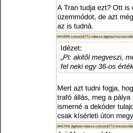
A Tran tudja ezt? Ott is
üzemmódot, de azt még 
az is tudná.
(#41699)
csíkosháTTú
válasza
diginewl
hozzászólás
Idézet:
„Pl: akitől megveszi, 
fel neki egy 36-os érté
Mert azt tudni fogja, hog
trafó állás, meg a pálya
ismerné a dekóder tulaj
csak kísérleti úton megy.
(#41704)
diginewl
válasza
csíkosháTTú
hozzászólás