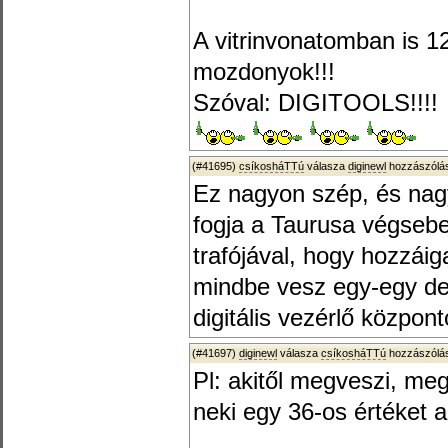
A vitrinvonatomban is 
mozdonyok!!!
Szóval: DIGITOOLS!!!!
(#41695)
csíkosháTTú
válasza
diginewl
hozzászólás
Ez nagyon szép, és nag
fogja a Taurusa végseb
trafójával, hogy hozzái
mindbe vesz egy-egy de
digitális vezérlő közpon
(#41697)
diginewl
válasza
csíkosháTTú
hozzászólás
Pl: akitől megveszi, meg
neki egy 36-os értéket 