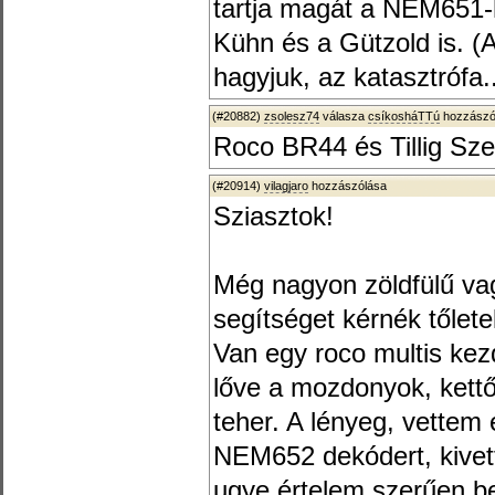
tartja magát a NEM651
Kühn és a Gützold is. (
hagyjuk, az katasztrófa..
(#20882)
zsolesz74
válasza
csíkosháTTú
hozzászól
Roco BR44 és Tillig Sze
(#20914)
vilagjaro
hozzászólása
Sziasztok!
Még nagyon zöldfülű va
segítséget kérnék tőlete
Van egy roco multis kez
lőve a mozdonyok, kettő
teher. A lényeg, vettem
NEM652 dekódert, kivet
ugye értelem szerűen be