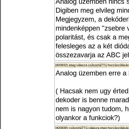
Analóg üzemben nincs s
Digiben meg elvileg min
Megjegyzem, a dekóderbe
mindenképpen "zsebre v
polaritást, és csak a meg
felesleges az a két dió
összezavarja az ABC jele
(#20832)
etwg
válasza
csíkosháTTú
hozzászólására
Analog üzemben erre a 
( Hacsak nem ugy érted
dekoder is benne marad
nem is nagyon tudom, h
olyankor a funkciok?)
(#20838)
csíkosháTTú
válasza
etwg
hozzászólására