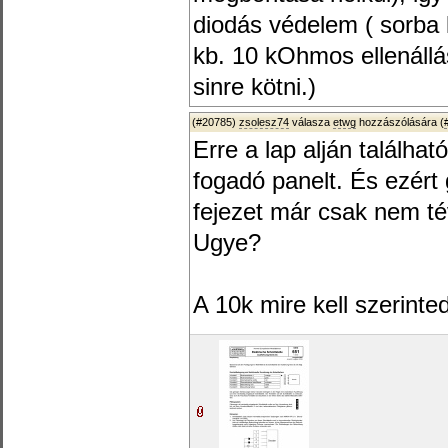
diodás védelem ( sorba 
kb. 10 kOhmos ellenállá
sinre kötni.)
(#20785)
zsolesz74
válasza
etwg
hozzászólására (
Erre a lap alján találha
fogadó panelt. És ezér
fejezet már csak nem té
Ugye?
A 10k mire kell szerinte