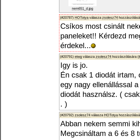
nem651_d.jpg
(#20787)
HOTotya
válasza
zsolesz74
hozzászólásá
Csíkos most csinált nek
paneleket!! Kérdezd meg 
érdekel...
(#20791)
etwg
válasza
zsolesz74
hozzászólására (
Igy is jo.
Én csak 1 diodát irtam,
egy nagy ellenállással a
diodát használsz. ( cs
. )
(#20792)
zsolesz74
válasza
HOTotya
hozzászólásá
Abban nekem semmi ki
Megcsináltam a 6 és 8 t