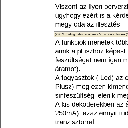
Viszont az ilyen perver
úgyhogy ezért is a kér
megy oda az illesztés!
(#20715)
etwg
válasza
zsolesz74
hozzászólására (
A funkciokimenetek több
amik a pluszhoz képest 
feszültséget nem igen m
áramot).
A fogyasztok ( Led) az 
Plusz) meg ezen kimenet
sinfeszültség jelenik me
A kis dekoderekben az 
250mA), azaz ennyit tud
tranzisztorral.