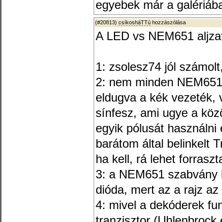
egyebek már a galériába
(#20813)
csíkosháTTú
hozzászólása
A LED vs NEM651 aljza
1: zsolesz74 jól számolt
2: nem minden NEM651-e
eldugva a kék vezeték, 
sínfesz, ami ugye a köz
egyik pólusát használni
barátom által belinkel
ha kell, rá lehet forras
3: a NEM651 szabvány le
dióda, mert az a rajz a
4: mivel a dekóderek fu
tranzisztor (Uhlenbrock