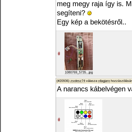
meg megy raja így is. Mi
segíteni?
Egy kép a bekötésről..
1080769_5735...jpg
(#20936)
zsolesz74
válasza
vilagjaro
hozzászólásár
A narancs kábelvégen va