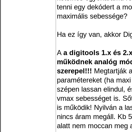
tenni egy dekódert a m
maximális sebessége?
Ha ez így van, akkor Dig
A
a digitools 1.x és 2.
működnek analóg módb
szerepel!!!
Megtartják a 
paramétereket (ha max
szépen lassan elindul, és
vmax sebességet is. Sőt
is működik! Nyilván a 
nincs áram megáll. Kb 5
alatt nem moccan meg 