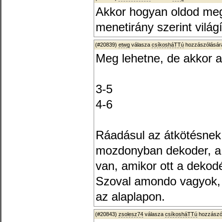
Akkor hogyan oldod meg
menetirány szerint vilá
(#20839)
etwg
válasza
csíkosháTTú
hozzászólására
Meg lehetne, de akkor a
3-5
4-6
Ráadásul az átkötésnek 
mozdonyban dekoder, a 
van, amikor ott a dekodé
Szoval amondo vagyok, 
az alaplapon.
(#20843)
zsolesz74
válasza
csíkosháTTú
hozzászól