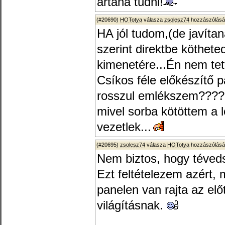
ártana tudni!
(#20690)
HOTotya
válasza
zsolesz74
hozzászólásá
HA jól tudom,(de javít
szerint direktbe köthete
kimenetére...Én nem tet
Csíkos féle előkészítő 
rosszul emlékszem????
mivel sorba kötöttem a l
vezetlek...
(#20695)
zsolesz74
válasza
HOTotya
hozzászólásá
Nem biztos, hogy téved
Ezt feltételezem azért, 
panelen van rajta az elő
világításnak.