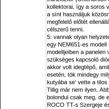
kollektorai, így a soros 
a sínt használjuk közös
megfelelő előtét ellenáll
célszerű tenni.
5: vannak olyan helyzet
egy NEM651-es modell e
modelljeiben a panelen
szükséges kapcsoló dió
akkor volt idegtépő, am
esetén, tök mindegy mi
kutyába se' vette a tilo
Tillig már nem ilyen. A
bolondul csak meg, de e
ROCO TT-s Szergeje és 