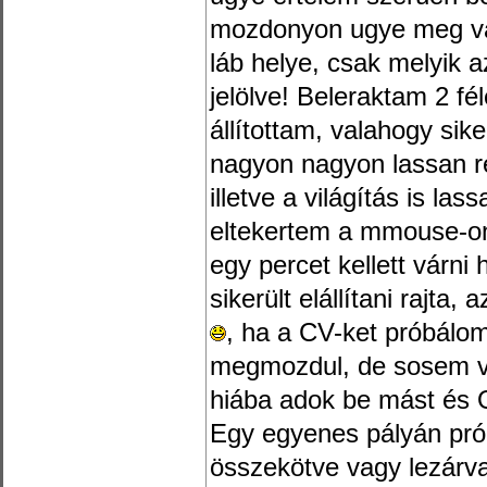
mozdonyon ugye meg van
láb helye, csak melyik 
jelölve! Beleraktam 2 f
állítottam, valahogy sik
nagyon nagyon lassan re
illetve a világítás is las
eltekertem a mmouse-on 
egy percet kellett várni 
sikerült elállítani rajta,
, ha a CV-ket próbálo
megmozdul, de sosem vál
hiába adok be mást és 
Egy egyenes pályán prób
összekötve vagy lezárva