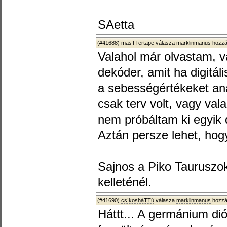
SAetta
(#41688)
masTTertape
válasza
marklinmanus
hozzá
Valahol már olvastam, v
dekóder, amit ha digitál
a sebességértékeket ana
csak terv volt, vagy va
nem próbáltam ki egyik
Aztán persze lehet, hog
Sajnos a Piko Tauruszok
kelleténél.
(#41690)
csíkosháTTú
válasza
marklinmanus
hozzá
Háttt... A germánium di