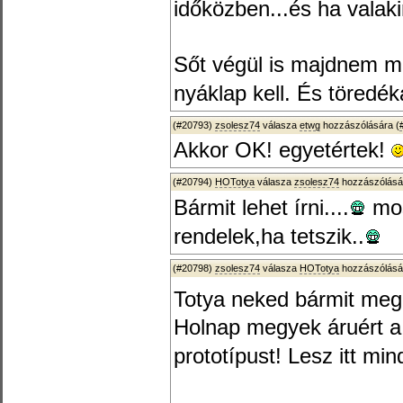
időközben...és ha valaki
Sőt végül is majdnem m
nyáklap kell. És töredéká
(#20793)
zsolesz74
válasza
etwg
hozzászólására (
Akkor OK! egyetértek!
(#20794)
HOTotya
válasza
zsolesz74
hozzászólásá
Bármit lehet írni....
mos
rendelek,ha tetszik..
(#20798)
zsolesz74
válasza
HOTotya
hozzászólásá
Totya neked bármit me
Holnap megyek áruért 
prototípust! Lesz itt mi