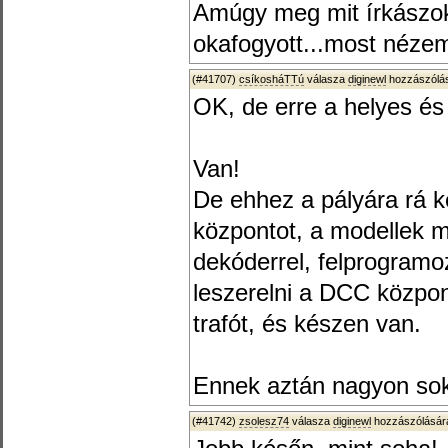
Amúgy meg mit írkászok 
okafogyott...most néz
(#41707)
csíkosháTTú
válasza
diginewl
hozzászólás
OK, de erre a helyes és 
Van!
De ehhez a pályára rá k
központot, a modellek mi
dekóderrel, felprogramo
leszerelni a DCC közpo
trafót, és készen van.
Ennek aztán nagyon sok
(#41742)
zsolesz74
válasza
diginewl
hozzászólására