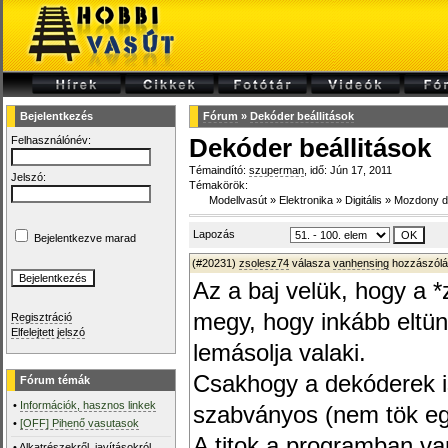
Bejelentkezés
Fórum
»
Dekóder beállitások
Felhasználónév:
Dekóder beállitások
Témaindító:
szuperman
, idő: Jún 17, 2011
Jelszó:
Témakörök:
Modellvasút
»
Elektronika
»
Digitális
»
Mozdony d
Lapozás
Bejelentkezve marad
(#20231)
zsolesz74
válasza
vanhensing
hozzászólá
Az a baj velük, hogy a *
megy, hogy inkább eltü
Regisztráció
Elfelejtett jelszó
lemásolja valaki.
Csakhogy a dekóderek i
Fórum témák
•
Információk, hasznos linkek
szabványos (nem tök eg
•
[OFF] Pihenő vasutasok
A titok a programban va
•
Alkatrészekről, javításokról