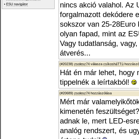
nincs akció valahol. Az
•
ESU navigátor
forgalmazott dekódere e
sokszor van 25-28Euro k
olyan fapad, mint az ESU
Vagy tudatlanság, vagy,
átverés...
(#20238)
zsolesz74
válasza
csíkosháTTú
hozzászól
Hát én már lehet, hogy 
tippelnék a leírtakból!
(#20689)
zsolesz74
hozzászólása
Mért már valamelyikőtök
kimenetén feszültséget?
adnak le, mert LED-esre
analóg rendszert, és ugy