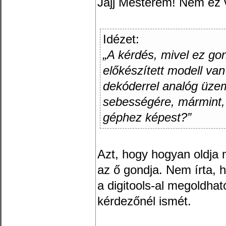
Jajj Mesterem! Nem ez 
Idézet:
„A kérdés, mivel ez go
előkészített modell van
dekóderrel analóg üze
sebességére, mármint, 
géphez képest?”
Azt, hogy hogyan oldja
az ő gondja. Nem írta,
a digitools-al megoldha
kérdezőnél ismét.