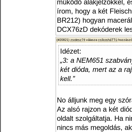
működő alakjelzőkkel, 
írom, hogy a két Fleis
BR212) hogyan macerálh
DCX76zD dekóderek les
(#20821)
zsolesz74
válasza
csíkosháTTú
hozzászól
Idézet:
„3: a NEM651 szabvány
két dióda, mert az a r
kell.”
No álljunk meg egy szór
Az alsó rajzon a két diód
oldalt szolgáltatja. Ha
nincs más megoldás, akk