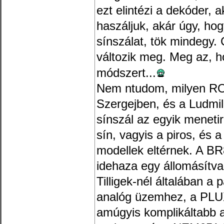
ezt elintézi a dekóder, 
haszáljuk, akár úgy, hog
sínszálat, tök mindegy. 
változik meg. Meg az, h
módszert...
Nem ntudom, milyen RO
Szergejben, és a Ludmil
sínszál az egyik meneti
sín, vagyis a piros, és 
modellek eltérnek. A B
idehaza egy állomásítv
Tilligek-nél általában a
analóg üzemhez, a PLU
amúgyis komplikáltabb a 