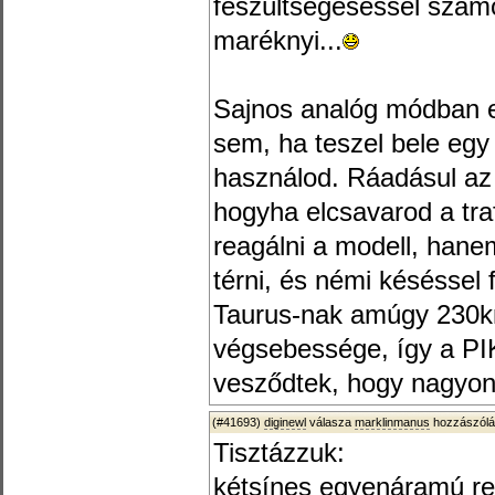
feszültségeséssel számo
maréknyi...
Sajnos analóg módban e
sem, ha teszel bele eg
használod. Ráadásul az a
hogyha elcsavarod a tra
reagálni a modell, hane
térni, és némi késéssel 
Taurus-nak amúgy 230k
végsebessége, így a P
vesződtek, hogy nagyon l
(#41693)
diginewl
válasza
marklinmanus
hozzászólá
Tisztázzuk:
kétsínes egyenáramú re