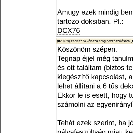
Amugy ezek mindig ben
tartozo doksiban. Pl.:
DCX76
(#20729)
zsolesz74
válasza
etwg
hozzászólására (
Köszönöm szépen.
Tegnap éjjel még tanu
és ott találtam (biztos t
kiegészítő kapcsolást, 
lehet állítani a 6 tűs de
Ekkor le is esett, hogy t
számolni az egyenirányít
Tehát ezek szerint, ha 
pályafeszültség miatt ke