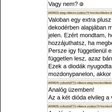
Vagy nem?
(#20822)
etwg
válasza
zsolesz74
hozzászólására (
Valoban egy extra plusz 
dekodérben alapjában m
jelen. Ezért mondtam, h
hozzájuthatsz, ha megbo
Persze igy függetlenül 
független lesz, azaz bá
Ezek a diodák nyugodtan
mozdonypanelon, akkor 
(#20824)
csíkosháTTú
válasza
etwg
hozzászólására
Analóg üzemben!
Az a két dióda elvileg 
(#20825)
csíkosháTTú
válasza
zsolesz74
hozzászól