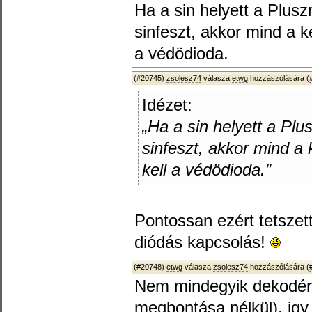
Ha a sin helyett a Plusz
sinfeszt, akkor mind a k
a védödioda.
(#20745)
zsolesz74
válasza
etwg
hozzászólására (
Idézet:
„Ha a sin helyett a Plu
sinfeszt, akkor mind a 
kell a védödioda.”
Pontossan ezért tetsze
diódás kapcsolás!
(#20748)
etwg
válasza
zsolesz74
hozzászólására (
Nem mindegyik dekodérba
megbontása nélkül), igy