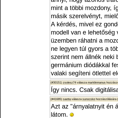
mint a többi mozdony, í
másik szerelvényt, mielő
A kérdés, mivel ez gondo
modell van e lehetőség 
üzemben ráhatni a moz
ne legyen túl gyors a t
szerint nem állnék neki
germánium diódákkal fes
valaki segíteni ötlettel 
(#30151)
zsolesz74
válasza
marklinmanus
hozzászó
Így nincs. Csak digitális
(#41685)
saetta
válasza
sunocske
hozzászólására 
Azt az "árnyalatnyit én 
látom.