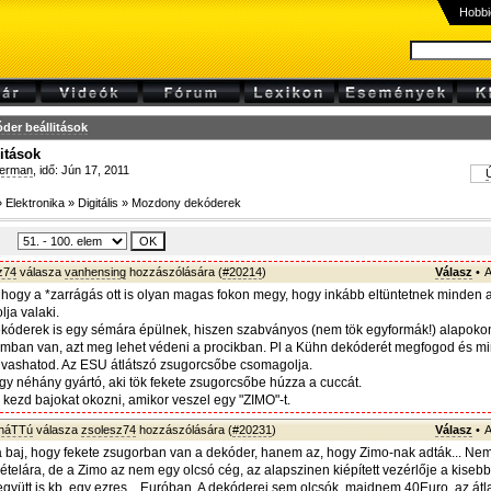
Hobbi
der beállitások
itások
erman
, idő: Jún 17, 2011
Ú
»
Elektronika
»
Digitális
»
Mozdony dekóderek
z74
válasza
vanhensing
hozzászólására (
#20214
)
Válasz
•
A
, hogy a *zarrágás ott is olyan magas fokon megy, hogy inkább eltüntetnek minden 
ja valaki.
kóderek is egy sémára épülnek, hiszen szabványos (nem tök egyformák!) alapoko
ramban van, azt meg lehet védeni a procikban. Pl a Kühn dekóderét megfogod és m
olvashatod. Az ESU átlátszó zsugorcsőbe csomagolja.
gy néhány gyártó, aki tök fekete zsugorcsőbe húzza a cuccát.
 kezd bajokat okozni, amikor veszel egy "ZIMO"-t.
sháTTú
válasza
zsolesz74
hozzászólására (
#20231
)
Válasz
•
A
 baj, hogy fekete zsugorban van a dekóder, hanem az, hogy Zimo-nak adták... Ne
ételára, de a Zimo az nem egy olcsó cég, az alapszinen kiépített vezérlője a kisebb
gyütt is kb. egy ezres... Euróban. A dekóderei sem olcsók, majdnem 40Euro, az átl