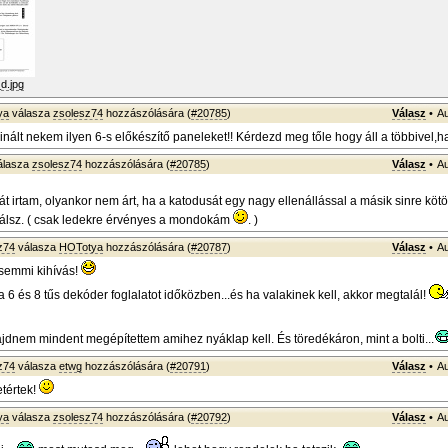
d.jpg
ya
válasza
zsolesz74
hozzászólására (
#20785
)
Válasz
•
Au
nált nekem ilyen 6-s előkészítő paneleket!! Kérdezd meg tőle hogy áll a többivel,ha
álasza
zsolesz74
hozzászólására (
#20785
)
Válasz
•
Au
t irtam, olyankor nem árt, ha a katodusát egy nagy ellenállással a másik sinre kötöd
nálsz. ( csak ledekre érvényes a mondokám
. )
z74
válasza
HOTotya
hozzászólására (
#20787
)
Válasz
•
Au
emmi kihívás!
 6 és 8 tűs dekóder foglalatot időközben...és ha valakinek kell, akkor megtalál!
ajdnem mindent megépítettem amihez nyáklap kell. És töredékáron, mint a bolti...
z74
válasza
etwg
hozzászólására (
#20791
)
Válasz
•
Au
tértek!
ya
válasza
zsolesz74
hozzászólására (
#20792
)
Válasz
•
Au