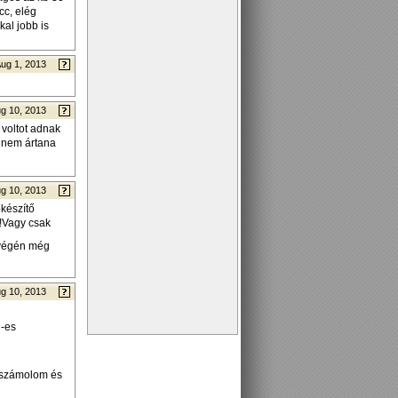
cc, elég
al jobb is
ug 1, 2013
g 10, 2013
 voltot adnak
t nem ártana
g 10, 2013
őkészítő
!!Vagy csak
végén még
g 10, 2013
D-es
leszámolom és