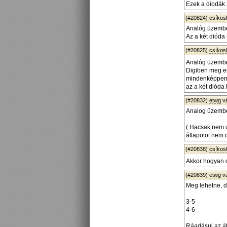
Ezek a diodák
(#20824)
csíko
Analóg üzemb
Az a két dióda
(#20825)
csíko
Analóg üzembe
Digiben meg el
mindenképpen "z
az a két dióda 
(#20832)
etwg
v
Analog üzembe
( Hacsak nem 
állapotot nem 
(#20838)
csíko
Akkor hogyan o
(#20839)
etwg
v
Meg lehetne, d
3-5
4-6
Ráadásul az át