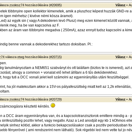
álasza
zsolesz74
hozzászólására (
#20695
)
Válasz
•
Au
etek többnyire open kollektor kimenetek, amik a pluszhoz képest huzzák GND-re a sz
em igen mérhetsz ( kivéve némi kósza áramot).
 Led) az egyik sin ( vagy A dekoderen levö Plusz) meg ezen kimenet között vannak, a
jelenik meg, ha be van kapcsolva az F.
kben az áram van többnyire megadva ( 250mA), azaz ennyit tudsz kapcsolni a kim
ndig benne vannak a dekoderekhez tartozo doksiban. Pl.:
z74
válasza
etwg
hozzászólására (
#20715
)
Válasz
•
Au
pen.
ég tanulmányoztam a NEM651 szabványt és ott találtam (biztos te is ismered), azt 
csolást, ahogy a common + vonalat elő lehet állítani a 6 tűs dekóderekhez.
tt, hogy tuti a DCC vonali jelet kell számolni az egyenirányítás utáni feszültséggel.
int, ha jól matekoztam akkor a 15V-os pályafeszültség miatt kell az 1,2k ellenállás
oltam.
álasza
zsolesz74
hozzászólására (
#20729
)
Válasz
•
Au
 csámcsogásra késztetö kérdés.
 a DCC áram egyenirányitva van, és a kapcsolotranzisztorok emittere mindig a - 
 sinfeszültség pozitiv lehet, vagy negativ. Azaz a Led anodját egy kb 1 kOhmos ell
melyik sinhez kötöd, akkor a funkcio bekapcsolásakor csak a pozitiv periodusban fog
ebb fényerövel ( ami rendszerint nem látható). Sok régebbi led nem vette tul jo néve