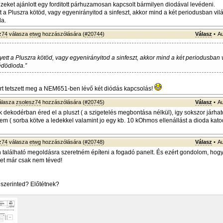
 ezeket ajánlott egy forditott párhuzamosan kapcsolt bármilyen diodával levédeni.
t a Pluszra kötöd, vagy egyenirányitod a sinfeszt, akkor mind a két periodusban vil
da.
z74
válasza
etwg
hozzászólására (
#20744
)
Válasz
•
Au
yett a Pluszra kötöd, vagy egyenirányitod a sinfeszt, akkor mind a két periodusban v
édödioda.”
t tetszett meg a NEM651-ben lévő két diódás kapcsolás!
álasza
zsolesz74
hozzászólására (
#20745
)
Válasz
•
Au
dekodérban éred el a pluszt ( a szigetelés megbontása nélkül), igy sokszor járhat
em ( sorba kötve a ledekkel valamint jo egy kb. 10 kOhmos ellenállást a dioda kato
z74
válasza
etwg
hozzászólására (
#20748
)
Válasz
•
Au
án található megoldásra szeretném építeni a fogadó panelt. És ezért gondolom, hogy
et már csak nem téved!
l szerinted? Előtétnek?