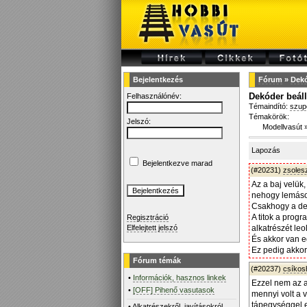
Bejelentkezés
Fórum
»
Dekó
Dekóder beáll
Felhasználónév:
Témaindító:
szup
Témakörök:
Jelszó:
Modellvasút
Lapozás
Bejelentkezve marad
(#20231)
zsoles
Az a baj velük
nehogy lemásol
Csakhogy a de
A titok a prog
Regisztráció
Elfelejtett jelszó
alkatrészét le
És akkor van e
Ez pedig akkor
Fórum témák
(#20237)
csíko
•
Információk, hasznos linkek
Ezzel nem az a
•
[OFF] Pihenő vasutasok
mennyi volt a v
tápegységgel e
•
Alkatrészekről, javításokról