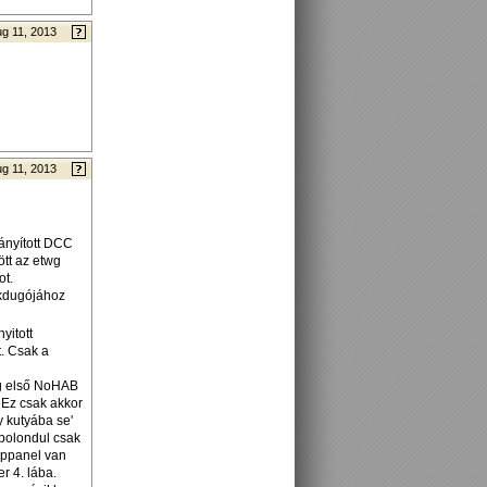
g 11, 2013
g 11, 2013
ányított DCC
ött az etwg
ot.
akdugójához
yitott
t. Csak a
ig első NoHAB
 Ez csak akkor
y kutyába se'
 bolondul csak
appanel van
r 4. lába.