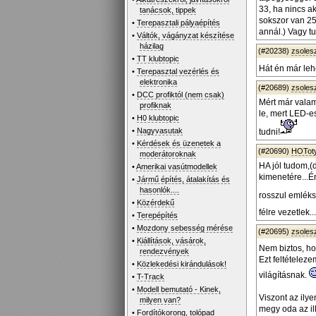
33, ha nincs a
tanácsok, tippek
sokszor van 25
•
Terepasztali pályaépítés
annál.) Vagy tu
•
Váltók, vágányzat készítése
házilag
(#20238)
zsoles
•
TT klubtopic
Hát én már leh
•
Terepasztal vezérlés és
elektronika
(#20689)
zsoles
•
DCC profiktól (nem csak)
Mért már valam
profiknak
le, mert LED-es
•
H0 klubtopic
•
Nagyvasutak
tudni!
•
Kérdések és üzenetek a
(#20690)
HOTot
moderátoroknak
HA jól tudom,(
•
Amerikai vasútmodellek
kimenetére...É
•
Jármű építés, átalakítás és
hasonlók....
rosszul emlé
•
Közérdekű
félre vezetlek...
•
Terepépítés
•
Mozdony sebesség mérése
(#20695)
zsoles
•
Kiállítások, vásárok,
Nem biztos, h
rendezvények
Ezt feltételeze
•
Közlekedési kirándulások!
világításnak.
•
T-Track
•
Modell bemutató - Kinek,
Viszont az ily
milyen van?
megy oda az il
•
Fordítókorong, tolópad