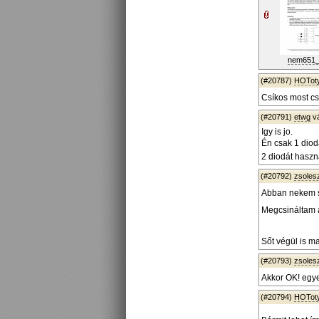
nem651_
(#20787)
HOTot
Csíkos most csi
(#20791)
etwg
v
Igy is jo.
Én csak 1 diodá
2 diodát hasz
(#20792)
zsoles
Abban nekem s
Megcsináltam a
Sőt végül is m
(#20793)
zsoles
Akkor OK! egye
(#20794)
HOTot