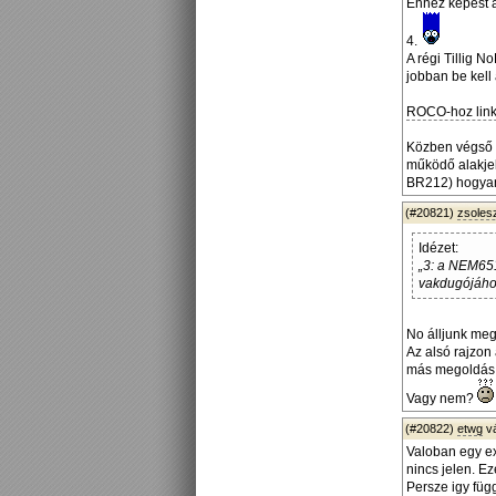
Ehhez képest a
4.
A régi Tillig 
jobban be kell
ROCO-hoz link
Közben végső f
működő alakjel
BR212) hogyan
(#20821)
zsoles
Idézet:
„3: a NEM651
vakdugójához
No álljunk meg
Az alsó rajzon 
más megoldás, 
Vagy nem?
(#20822)
etwg
v
Valoban egy ex
nincs jelen. E
Persze igy füg