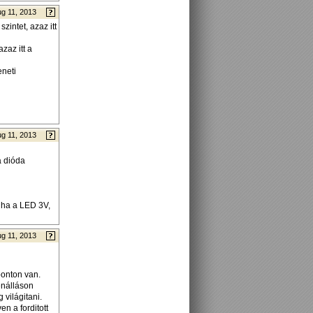
g 11, 2013
intet, azaz itt
zaz itt a
eneti
g 11, 2013
a dióda
, ha a LED 3V,
g 11, 2013
ponton van.
enálláson
 világitani.
n a forditott