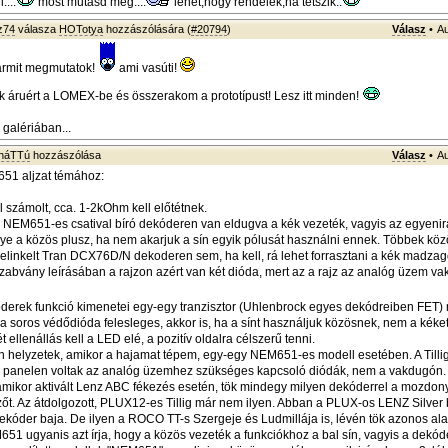
....
most mutasd meg....
lehet,hogy rendelek,ha tetszik..
z74
válasza
HOTotya
hozzászólására (
#20794
)
Válasz
•
Au
ármit megmutatok!
ami vasúti!
áruért a LOMEX-be és összerakom a prototípust! Lesz itt minden!
galériában...
sháTTú
hozzászólása
Válasz
•
Au
51 aljzat témához:
l számolt, cca. 1-2kOhm kell előtétnek.
NEM651-es csatival bíró dekóderen van eldugva a kék vezeték, vagyis az egyenir
gye a közös plusz, ha nem akarjuk a sín egyik pólusát használni ennek. Többek köz
belinkelt Tran DCX76D/N dekoderen sem, ha kell, rá lehet forrasztani a kék madzag
abvány leírásában a rajzon azért van két dióda, mert az a rajz az analóg üzem v
óderek funkció kimenetei egy-egy tranzisztor (Uhlenbrock egyes dekódreiben FET) n
y a soros védődióda felesleges, akkor is, ha a sínt használjuk közösnek, nem a kéke
t ellenállás kell a LED elé, a pozitív oldalra célszerű tenni.
n helyzetek, amikor a hajamat tépem, egy-egy NEM651-es modell esetében. A Till
a panelen voltak az analóg üzemhez szükséges kapcsoló diódák, nem a vakdugón.
 amikor aktivált Lenz ABC fékezés esetén, tök mindegy milyen dekóderrel a mozdon
jelzőt. Az átdolgozott, PLUX12-es Tillig már nem ilyen. Abban a PLUX-os LENZ Silver
ekóder baja. De ilyen a ROCO TT-s Szergeje és Ludmillája is, lévén tök azonos al
51 ugyanis azt írja, hogy a közös vezeték a funkciókhoz a bal sín, vagyis a dekóde