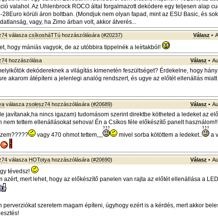
kció valahol. Az Uhlenbrock ROCO által forgalmazott dekódere egy teljesen alap cu
-28Euro körüli áron boltban. (Mondjuk nem olyan fapad, mint az ESU Basic, és sokk
datlanság, vagy, ha Zimo árban volt, akkor átverés...
z74
válasza
csíkosháTTú
hozzászólására (
#20237
)
Válasz
•
A
et, hogy mániás vagyok, de az utóbbira tippelnék a leírtakból!
z74
hozzászólása
Válasz
•
Au
elyikőtök dekódereknek a világítás kimenetén feszültséget? Érdekelne, hogy hány
re akarom átépíteni a jelenlegi analóg rendszert, és ugye az előtét ellenállás miat
ya
válasza
zsolesz74
hozzászólására (
#20689
)
Válasz
•
Au
de javítanak,ha nincs igazam) tudomásom szerint direktbe kötheted a ledeket az el
n nem tettem ellenállásokat sehova! Én a Csíkos féle előkészítő panelt használom!
kszem?????
vagy 470 ohmot tettem,,,,
mivel sorba kötöttem a ledeket..
a 
z74
válasza
HOTotya
hozzászólására (
#20690
)
Válasz
•
Au
ogy tévedsz!
m azért, mert lehet, hogy az előkészítő panelen van rajta az előtét ellenállása a LE
en perverziókat szeretem magam építeni, úgyhogy ezért is a kérdés, mert akkor be
lesztés!