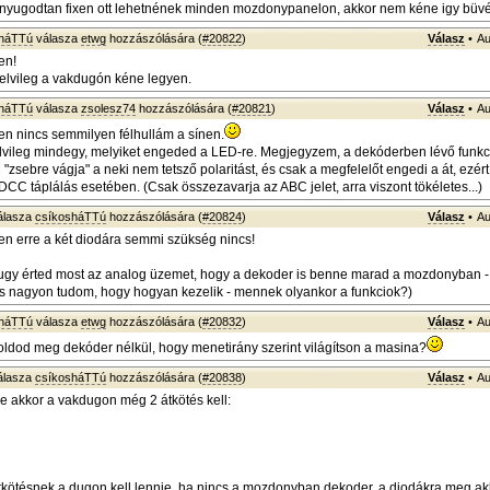
 nyugodtan fixen ott lehetnének minden mozdonypanelon, akkor nem kéne igy büv
sháTTú
válasza
etwg
hozzászólására (
#20822
)
Válasz
•
Au
en!
 elvileg a vakdugón kéne legyen.
sháTTú
válasza
zsolesz74
hozzászólására (
#20821
)
Válasz
•
Au
n nincs semmilyen félhullám a sínen.
vileg mindegy, melyiket engeded a LED-re. Megjegyzem, a dekóderben lévő funkci
sebre vágja" a neki nem tetsző polaritást, és csak a megfelelőt engedi a át, ezért 
DCC táplálás esetében. (Csak összezavarja az ABC jelet, arra viszont tökéletes...)
álasza
csíkosháTTú
hozzászólására (
#20824
)
Válasz
•
Au
n erre a két diodára semmi szükség nincs!
ugy érted most az analog üzemet, hogy a dekoder is benne marad a mozdonyban - 
is nagyon tudom, hogy hogyan kezelik - mennek olyankor a funkciok?)
sháTTú
válasza
etwg
hozzászólására (
#20832
)
Válasz
•
Au
ldod meg dekóder nélkül, hogy menetirány szerint világítson a masina?
álasza
csíkosháTTú
hozzászólására (
#20838
)
Válasz
•
Au
e akkor a vakdugon még 2 átkötés kell:
kötésnek a dugon kell lennie, ha nincs a mozdonyban dekoder, a diodákra meg ak