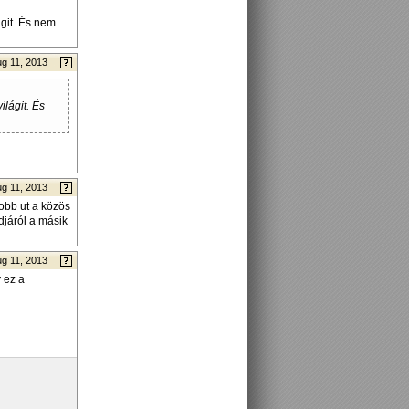
ágit. És nem
g 11, 2013
ilágit. És
g 11, 2013
obb ut a közös
djáról a másik
g 11, 2013
 ez a