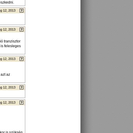
észkedni.
g 12, 2013
g 12, 2013
ó tranzisztor
is felesleges
g 12, 2013
azt az
g 12, 2013
g 12, 2013
kor is szükség