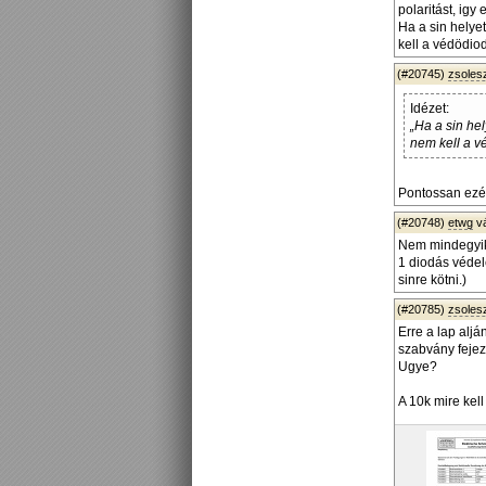
polaritást, igy
Ha a sin helyet
kell a védödio
(#20745)
zsoles
Idézet:
„Ha a sin hel
nem kell a v
Pontossan ezér
(#20748)
etwg
v
Nem mindegyik 
1 diodás védel
sinre kötni.)
(#20785)
zsoles
Erre a lap alj
szabvány fejez
Ugye?
A 10k mire kel