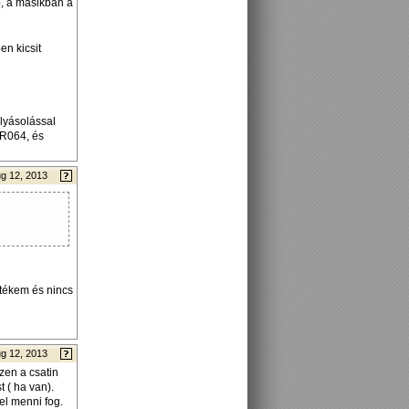
b, a másikban a
n kicsit
lyásolással
BR064, és
g 12, 2013
etékem és nincs
g 12, 2013
zen a csatin
 ( ha van).
el menni fog.