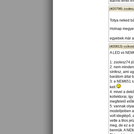
Bármit lehet írni
(#20798)
zsoles
Totya neked b
Holnap megyek 
egyebek már a 
(#20813)
csíko
A LED vs NEM6
1: zsolesz74 jó
2: nem minden 
sínfesz, ami u
barátom által 
3: a NEM651 sz
kell.
4: mivel a dek
kollektorai, íg
megfelelő előté
5: vannak olya
modelljeiben 
volt idegtépő,
vette a tilos 
meg, de ez a d
bennük. A NEM6