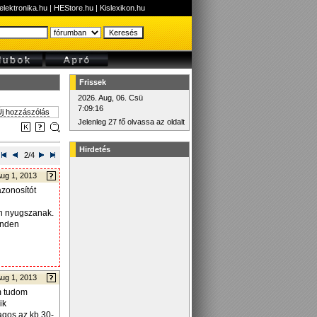
elektronika.hu
|
HEStore.hu
|
Kislexikon.hu
Frissek
2026. Aug, 06. Csü
7:09:16
j hozzászólás
Jelenleg 27 fő olvassa az oldalt
Hirdetés
2/4
ug 1, 2013
azonosítót
n nyugszanak.
inden
ug 1, 2013
m tudom
ik
agos az kb 30-