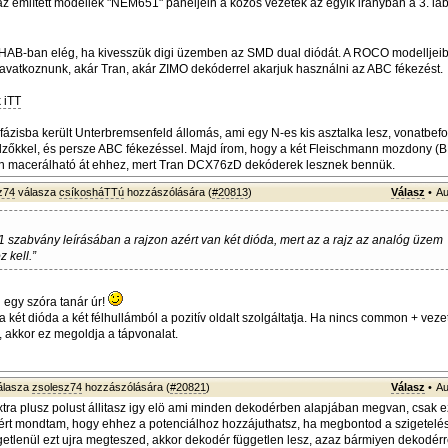
z említett modellek "NEM651" paneljein a közös vezeték az egyik irányban a 3. lá
NoHAB-ban elég, ha kivesszük digi üzemben az SMD dual diódát. A ROCO modelljeibe
 avatkoznunk, akár Tran, akár ZIMO dekóderrel akarjuk használni az ABC fékezést.
 iTT
ázisba került Unterbremsenfeld állomás, ami egy N-es kis asztalka lesz, vonatbefo
zőkkel, és persze ABC fékezéssel. Majd írom, hogy a két Fleischmann mozdony (
 macerálható át ehhez, mert Tran DCX76zD dekóderek lesznek bennük.
z74
válasza
csíkosháTTú
hozzászólására (
#20813
)
Válasz
•
Au
 szabvány leírásában a rajzon azért van két dióda, mert az a rajz az analóg üzem
 kell.”
 egy szóra tanár úr!
a két dióda a két félhullámból a pozitív oldalt szolgáltatja. Ha nincs common + vez
akkor ez megoldja a tápvonalat.
álasza
zsolesz74
hozzászólására (
#20821
)
Válasz
•
Au
tra plusz polust állitasz igy elö ami minden dekodérben alapjában megvan, csak e
zért mondtam, hogy ehhez a potenciálhoz hozzájuthatsz, ha megbontod a szigetelést
getlenül ezt ujra megteszed, akkor dekodér független lesz, azaz bármiyen dekodérr