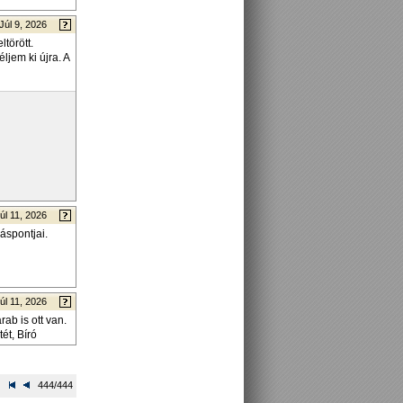
Júl 9, 2026
törött.
ljem ki újra. A
úl 11, 2026
áspontjai.
úl 11, 2026
ab is ott van.
ét, Bíró
444/444