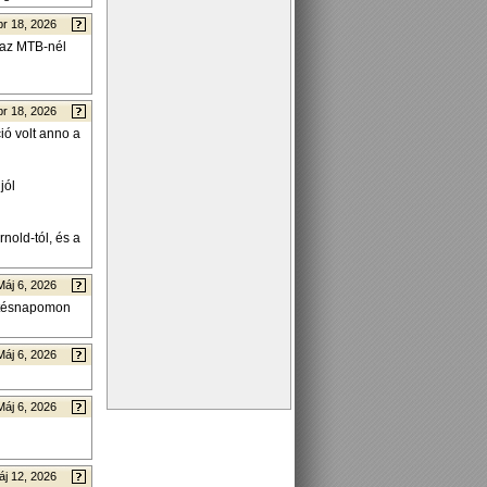
pr 18, 2026
 az MTB-nél
pr 18, 2026
ó volt anno a
jól
nold-tól, és a
Máj 6, 2026
letésnapomon
Máj 6, 2026
Máj 6, 2026
áj 12, 2026