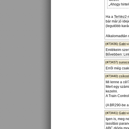
„Ahogy hirte
Ha a
TerVez2-
bár már jó ide
(legutóbb kará
Alkalomadtán 
(#73436)
Gabi
v
Emlékeim szerin
Bővebben: Lin
(#73437)
sunoc
Erről még csak
(#73440)
csíko
Mi lenne a cél
Mert egy számí
kezelni.
A Train Contro
(A BR290-be a
(#73441)
Gabi
v
Igen is, meg n
lassítási para
ABC dióda modu