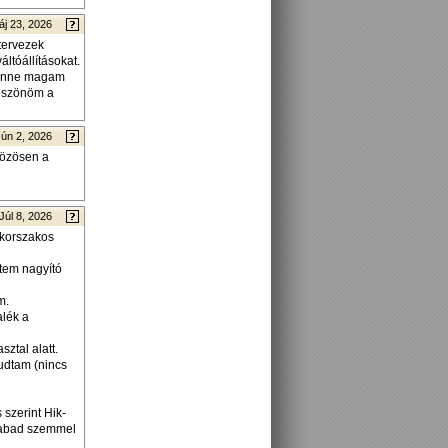
áj 23, 2026
tervezek
áltóállításokat.
 benne magam
köszönöm a
Jún 2, 2026
közösen a
Júl 8, 2026
 korszakos
ttem nagyító
m.
alék a
sztal alatt.
tudtam (nincs
 szerint Hik-
 szabad szemmel