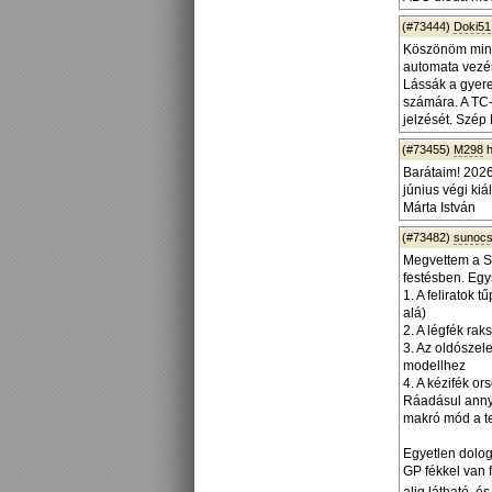
(#73444)
Doki51
Köszönöm mind
automata vezérl
Lássák a gyer
számára. A TC
jelzését. Szép
(#73455)
M298
h
Barátaim! 2026
június végi kiáll
Márta István
(#73482)
sunoc
Megvettem a Sa
festésben. Egy
1. A feliratok
alá)
2. A légfék rak
3. Az oldószel
modellhez
4. A kézifék or
Ráadásul annyi
makró mód a t
Egyetlen dolog
GP fékkel van 