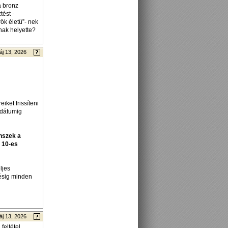
a bronz
tést -
ök életü”- nek
nak helyette?
áj 13, 2026
iket frissíteni
i dátumig
nszek a
a 10-es
ljes
tésig minden
áj 13, 2026
feltétel