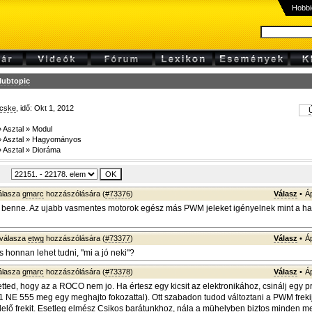
Hobbi
lubtopic
cske
, idő: Okt 1, 2012
Ú
»
Asztal
»
Modul
»
Asztal
»
Hagyományos
»
Asztal
»
Dioráma
álasza
gmarc
hozzászólására (
#73376
)
Válasz
•
Á
 benne. Az ujabb vasmentes motorok egész más PWM jeleket igényelnek mint a 
válasza
etwg
hozzászólására (
#73377
)
Válasz
•
Á
s honnan lehet tudni, "mi a jó neki"?
álasza
gmarc
hozzászólására (
#73378
)
Válasz
•
Á
tetted, hogy az a ROCO nem jo. Ha értesz egy kicsit az elektronikához, csinálj egy 
l 1 NE 555 meg egy meghajto fokozattal). Ott szabadon tudod változtani a PWM freki
elelő frekit. Esetleg elmész Csikos barátunkhoz, nála a mühelyben biztos minden 