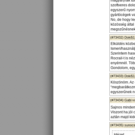
magyar(nak tűn
szoftveres dol
egyszerű nyomt
gyártócégek va
No, de hogy le
közösség által
megszűnésnek 
(#73432)
Doki51
Elküldés közbe
Ismeri/használ
Szerintem haso
Rocrail-t is n
enyémnél. Több
Gondolom, egy
(#73433)
Doki51
Köszönöm. Az 
“megbarátkozni
egyszerűnek n
(#73434)
Gabi
v
Sajnos mindenn
Viszont ha jól
aztán majd kid
(#73435)
sunoc
Idézet: