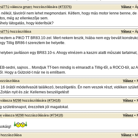
sháTTú
válasza
gmarc
hozzászólására (
#73376
)
Válasz
•
Á
nélkül, távolról nem lehet megmondani. Kétlem, hogy más motor lenne benne, de
tos, még az ellenkezője sem.
hely látogatás, hogy kiderítsük?
sháTTú
hozzászólása
Válasz
•
Á
ztem a PIKO TT BR83.10-zel. Mert nekem teszik, hiába nem egy bevált konstrukci
egy Tillig BR86-t szereztem be helyette.
elyben javításon egy BR83.10-s. Ahogy elnézem a kaszni alatti műszaki tartalmat, 
-sedni, sajnos... Mondjuk TT-ben mindig is elmaradt a Tillig-től, a ROCO-tól, az Ar
ől. Hogy a Gützold-t már ne is említsem.
ozzászólása
Válasz
•
16 órától mödellvasúti találkozó, beszélgetés. Én nem veszek részt, vidéken szü
Zoltán nyit és zár. Kellemes beszélgetést!
válasza
M298
hozzászólására (
#73418
)
Válasz
•
 születésnapot, érezzétek jól magatokat.
ye
válasza
M298
hozzászólására (
#73418
)
Válasz
•
 sokáig!
hozzászólása
Válasz
•
M