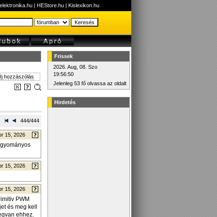
elektronika.hu
|
HEStore.hu
|
Kislexikon.hu
Frissek
2026. Aug, 08. Szo
19:56:50
j hozzászólás
Jelenleg 53 fő olvassa az oldalt
Hirdetés
444/444
pr 15, 2026
hagyományos
pr 15, 2026
pr 15, 2026
primitiv PWM
jet és meg kell
megvan ehhez.