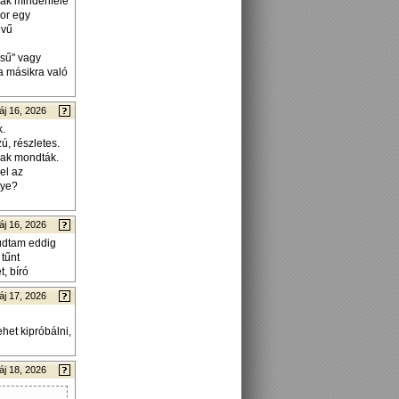
nak mindenféle
kor egy
evű
ésű" vagy
 a másikra való
áj 16, 2026
k.
ú, részletes.
nak mondták.
el az
nye?
áj 16, 2026
udtam eddig
tűnt
, bíró
áj 17, 2026
het kipróbálni,
áj 18, 2026