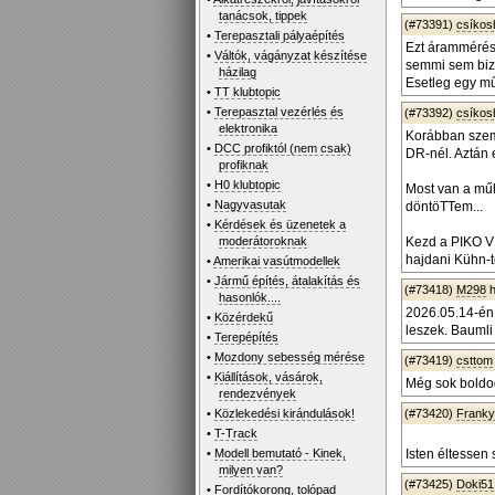
tanácsok, tippek
(#73391)
csíko
•
Terepasztali pályaépítés
Ezt árammérés 
•
Váltók, vágányzat készítése
semmi sem biz
házilag
Esetleg egy mű
•
TT klubtopic
•
Terepasztal vezérlés és
(#73392)
csíko
elektronika
Korábban szeme
•
DCC profiktól (nem csak)
DR-nél. Aztán 
profiknak
•
H0 klubtopic
Most van a műh
•
Nagyvasutak
döntöTTem...
•
Kérdések és üzenetek a
moderátoroknak
Kezd a PIKO VEB
hajdani Kühn-t
•
Amerikai vasútmodellek
•
Jármű építés, átalakítás és
(#73418)
M298
h
hasonlók....
2026.05.14-én 
•
Közérdekű
leszek. Baumli 
•
Terepépítés
•
Mozdony sebesség mérése
(#73419)
csttom
•
Kiállítások, vásárok,
Még sok boldog
rendezvények
•
Közlekedési kirándulások!
(#73420)
Frank
•
T-Track
•
Modell bemutató - Kinek,
Isten éltessen
milyen van?
(#73425)
Doki51
•
Fordítókorong, tolópad