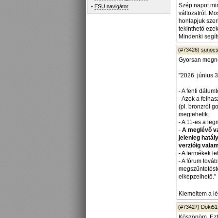
Szép napot min
•
ESU navigátor
változatról. Mo
honlapjuk szeri
tekinthető eze
Mindenki segít
(#73426)
sunoc
Gyorsan megnéz
"2026. június 
- A fenti dátum
- Azok a felhas
(pl. bronzról g
megtehetik.
- A 11-es a le
-
A meglévő va
jelenleg hatál
verzióig vala
- A termékek l
- A fórum tová
megszűntetéstő
elképzelhető."
Kiemeltem a l
(#73427)
Doki51
Köszönöm. Ezt 