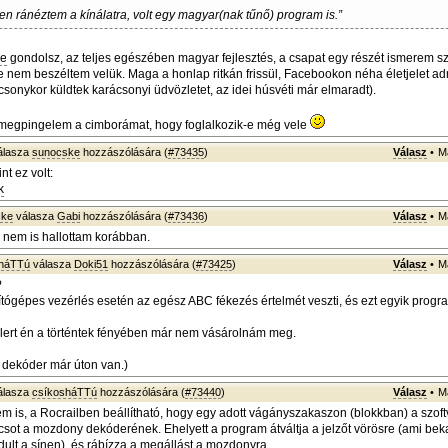
len ránéztem a kínálatra, volt egy magyar(nak tűnő) program is.”
re
gondolsz, az teljes egészében magyar fejlesztés, a csapat egy részét ismerem 
je nem beszéltem velük. Maga a honlap ritkán frissül, Facebookon néha életjelet a
csonykor küldtek karácsonyi üdvözletet, az idei húsvéti már elmaradt).
megpingelem a cimborámat, hogy foglalkozik-e még vele
álasza
sunocske
hozzászólására (
#73435
)
Válasz
•
M
t ez volt:
k
ske
válasza
Gabi
hozzászólására (
#73436
)
Válasz
•
M
 nem is hallottam korábban.
sháTTú
válasza
Doki51
hozzászólására (
#73425
)
Válasz
•
M
?
tógépes vezérlés esetén az egész ABC fékezés értelmét veszti, és ezt egyik progr
llert én a történtek fényében már nem vásárolnám meg.
 dekóder már úton van.)
álasza
csíkosháTTú
hozzászólására (
#73440
)
Válasz
•
M
em is, a Rocrailben beállítható, hogy egy adott vágányszakaszon (blokkban) a szoft
ncsot a mozdony dekóderének. Ehelyett a program átváltja a jelzőt vörösre (ami bek
lt a sínen), és rábízza a megállást a mozdonyra.