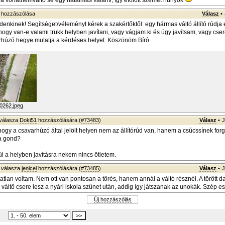
és a vonatnemváltó se egy hatalmas valami, így efölött szemet hunyok
hozzászólása
Válasz
•
enkinek! Segítséget/véleményt kérek a szakértőktől: egy hármas váltó állító rúdja el
ogy van-e valami trükk helyben javítani, vagy vágjam ki és úgy javítsam, vagy cseré
rhúzó hegye mutatja a kérdéses helyet. Köszönöm Bíró
0262.jpeg
válasza
Doki51
hozzászólására (
#73483
)
Válasz
•
J
hogy a csavarhúzó által jelölt helyen nem az állítórúd van, hanem a csúcssínek forg
 a gond?
ül a helyben javításra nekem nincs ötletem.
válasza
jenicel
hozzászólására (
#73485
)
Válasz
•
J
tlan voltam. Nem ott van pontosan a törés, hanem annál a váltó résznél. A törött dar
 váltö csere lesz a nyári iskola szünet után, addig így játszanak az unokák. Szép est
Új hozzászólás