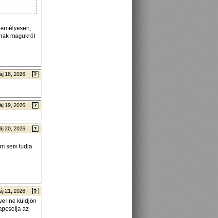
személyesen,
dnak magukról
áj 18, 2026
áj 19, 2026
áj 20, 2026
am sem tudja
áj 21, 2026
ver ne küldjön
apcsolja az