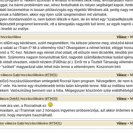
ő) program is. Nekem azonban a fentebb is említett okok miatt, fenntartásaim van
oggal, ha bármi problémám van, kihez fordulhatok és milyen segítséget kapok. Ami
ató beüzemelése is lassan pilótavizsgás egy régebbi Windows alá, pedig nagy n
nnak a háttérben, akkor egy ilyen szűk szegmensben mit várhatok.
gyen mondanivalóm is, nem tudom létezik-e ilyen, de én lehet egy "szabadfejleszt
 fejlesztett programot keresnék, ott a támogatás nagyobb tud lenni, az egyik napról
kisebb az esélye.
hozzászólása
Válasz
•
M
n eltűnt egy kérdésem, ezért megismétlem. Ha kétszer jelenne meg, elnézést kére
ja valaki az iTrain-t? Mi a vélemény róla? Olvasgatom a német leírást, eléggé hossz
nló a TC-hez. Néztem egy német chat oldalt, ott először nem dicsérték, később jó
éztem. Számomra nagyon bonyolultnak tűnt, nagyobb számítástechnikai tudást igény
 oldalt olvastam, videót néztem (Fűtőház pl.). Erről mi a Tisztelt Társaság vélemé
 “szóbeli” magyarázat után lehet más lenne a véleményem. Koszonom bíró
válasza
Gabi
hozzászólására (
#73431
)
Válasz
•
M
előző hozzászólásomban emlegetett Rocrail ilyen program. Nézegettem, de nem t
” vele. Ha lenne egy részletesebb leírás talán könyebb lenne. Mát az indítása sem 
ekem. Valószínűleg bennem van a hiba. Mégegyszer köszönöm szép estét/hétvégét
álasza
Doki51
hozzászólására (
#73433
)
Válasz
•
M
ek ára van, a Rocrailnak ez.
 olvastam, az iTrainnak van 2 hónapos ingyenes próbaverziója, azt akkor érdemes le
erül, hogy mennyire használható.
ske
válasza
Gabi
hozzászólására (
#73431
)
Válasz
•
M