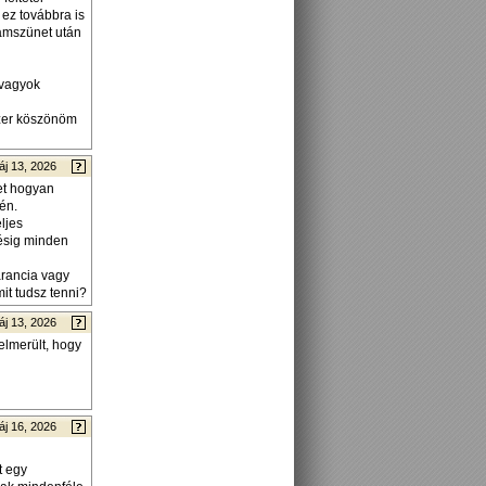
, ez továbbra is
ramszünet után
 vagyok
szer köszönöm
áj 13, 2026
ket hogyan
én.
ljes
tésig minden
arancia vagy
it tudsz tenni?
áj 13, 2026
elmerült, hogy
áj 16, 2026
t egy