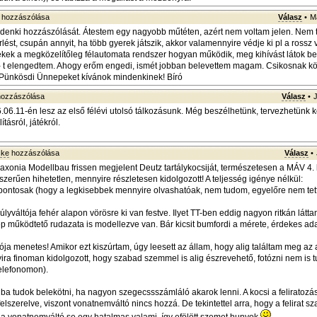
hozzászólása
Válasz
•
M
enki hozzászólását. Átestem egy nagyobb műtéten, azért nem voltam jelen. Nem 
ést, csupán annyit, ha több gyerek játszik, akkor valamennyire védje ki pl a rossz v
ekek a megközelítőleg félautomata rendszer hogyan működik, meg kihívást látok
- t elengedtem. Ahogy erőm engedi, ismét jobban belevettem magam. Csikosnak 
 Pünkösdi Ünnepeket kívánok mindenkinek! Bíró
ozzászólása
Válasz
•
.06.11-én lesz az első félévi utolsó tálkozásunk. Még beszélhetünk, tervezhetünk 
ításról, játékról.
ske
hozzászólása
Válasz
•
xonia Modellbau frissen megjelent Deutz tartálykocsiját, természetesen a MÁV 4.
szerűen hihetetlen, mennyire részletesen kidolgozott! A teljesség igénye nélkül:
 tűpontosak (hogy a legkisebbek mennyire olvashatóak, nem tudom, egyelőre nem te
súlyváltója fehér alapon vörösre ki van festve. Ilyet TT-ben eddig nagyon ritkán látta
ep működtető rudazata is modellezve van. Bár kicsit bumfordi a mérete, érdekes ad
sója menetes! Amikor ezt kiszúrtam, úgy leesett az állam, hogy alig találtam meg az a
ra finoman kidolgozott, hogy szabad szemmel is alig észrevehető, fotózni nem is 
elefonomon).
ba tudok belekötni, ha nagyon szegecssszámláló akarok lenni. A kocsi a feliratozás
felszerelve, viszont vonatnemváltó nincs hozzá. De tekintettel arra, hogy a felirat