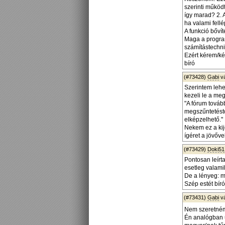
szerinti működt
így marad? 2. 
ha valami fellé
A funkció bőví
Maga a program
számítástechni
Ezért kérem/k
bíró
(#73428)
Gabi
v
Szerintem lehe
kezeli le a me
"A fórum továb
megszűntetéstő
elképzelhető."
Nekem ez a kij
ígéret a jövőve
(#73429)
Doki51
Pontosan leírt
esetleg valamil
De a lényeg: m
Szép estét bíró
(#73431)
Gabi
v
Nem szeretném 
Én analógban u