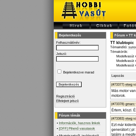
Bejelentkezés
Fórum
»
TT k
TT klubtopic
Felhasználónév:
Témaindító:
suno
Témakörök:
Jelszó:
Modellvasút
Modellvasút
Modellvasút
Bejelentkezve marad
Lapozás
(#73377)
etwg
v
Más motor van
motorok.
Regisztráció
Elfelejtett jelszó
(#73378)
gmarc
Értem, köszi. É
Fórum témák
(#73383)
etwg
v
•
Információk, hasznos linkek
Ezt már kideri
•
[OFF] Pihenő vasutasok
generátort ( p
találni a megf
•
Alkatrészekről, javításokról