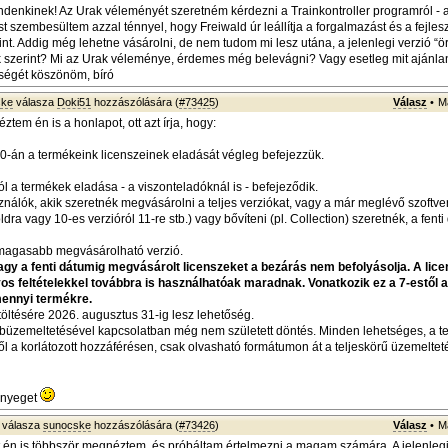
denkinek! Az Urak véleményét szeretném kérdezni a Trainkontroller programról - 
st szembesültem azzal ténnyel, hogy Freiwald úr leállítja a forgalmazást és a fejlesz
nt. Addig még lehetne vásárolni, de nem tudom mi lesz utána, a jelenlegi verzió “ör
k szerint? Mi az Urak véleménye, érdemes még belevágni? Vagy esetleg mit ajánla
ségét köszönöm, bíró
ske
válasza
Doki51
hozzászólására (
#73425
)
Válasz
•
M
tem én is a honlapot, ott azt írja, hogy:
30-án a termékeink licenszeinek eladását végleg befejezzük.
tól a termékek eladása - a viszonteladóknál is - befejeződik.
ználók, akik szeretnék megvásárolni a teljes verziókat, vagy a már meglévő szoftvere
oldra vagy 10-es verzióról 11-re stb.) vagy bővíteni (pl. Collection) szeretnék, a fent
gmagasabb megvásárolható verzió.
gy a fenti dátumig megvásárolt licenszeket a bezárás nem befolyásolja. A lice
yos feltételekkel továbbra is használhatóak maradnak. Vonatkozik ez a 7-estől 
mennyi termékre.
etöltésére 2026. augusztus 31-ig lesz lehetőség.
bbüzemeltetésével kapcsolatban még nem született döntés. Minden lehetséges, a te
l a korlátozott hozzáférésen, csak olvasható formátumon át a teljeskörű üzemelte
ényeget
válasza
sunocske
hozzászólására (
#73426
)
Válasz
•
M
én is többször megnéztem, és próbáltam értelmezni a magam számára. A jelenlegi 