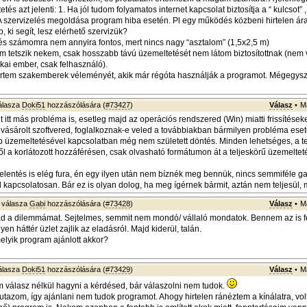
etés azt jelenti: 1. Ha jól tudom folyamatos internet kapcsolat biztosítja a “ kulcsot” 
A szervizelés megoldása program hiba esetén. Pl egy működés közbeni hirtelen á
p, ki segít, lesz elérhető szervizük?
tés számomra nem annyira fontos, mert nincs nagy “asztalom” (1,5x2,5 m)
 tetszik nekem, csak hosszabb távú üzemeltetését nem látom biztosítottnak (nem
kai ember, csak felhasználó).
értem szakemberek véleményét, akik már régóta használják a programot. Mégegy
álasza
Doki51
hozzászólására (
#73427
)
Válasz
•
M
t itt más probléma is, esetleg majd az operációs rendszered (Win) miatti frissítése
gvásárolt szoftvered, foglalkoznak-e veled a továbbiakban bármilyen probléma eset
b üzemeltetésével kapcsolatban még nem született döntés. Minden lehetséges, a te
l a korlátozott hozzáférésen, csak olvasható formátumon át a teljeskörű üzemelte
elentés is elég fura, én egy ilyen után nem bíznék meg bennük, nincs semmiféle g
l kapcsolatosan. Bár ez is olyan dolog, ha meg ígérnek bármit, aztán nem teljesül, m
válasza
Gabi
hozzászólására (
#73428
)
Válasz
•
M
ad a dilemmámat. Sejtelmes, semmit nem mondó/ vállaló mondatok. Bennem az is f
yen háttér üzlet zajlik az eladásról. Majd kiderül, talán.
elyik program ajánlott akkor?
álasza
Doki51
hozzászólására (
#73429
)
Válasz
•
M
válasz nélkül hagyni a kérdésed, bár válaszolni nem tudok.
tazom, így ajánlani nem tudok programot. Ahogy hirtelen ránéztem a kínálatra, vol