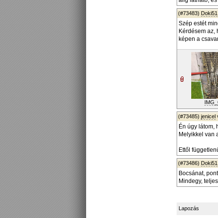
alig látható, 
(#73483)
Doki51
Szép estét mind
Kérdésem az, h
képen a csava
IMG_
(#73485)
jenicel
Én úgy látom, 
Melyikkel van
Ettől független
(#73486)
Doki51
Bocsánat, ponta
Mindegy, teljes
Lapozás