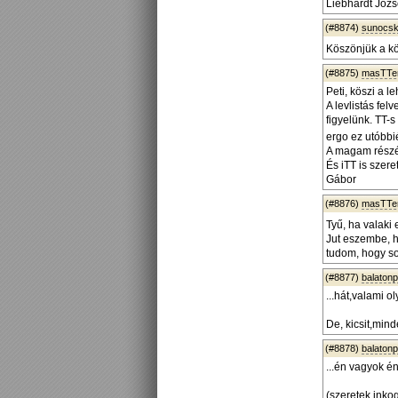
Liebhardt Józs
(#8874)
sunocs
Köszönjük a kö
(#8875)
masTTe
Peti, köszi a l
A levlistás fel
figyelünk. TT-
ergo ez utóbbié
A magam részér
És iTT is szere
Gábor
(#8876)
masTTe
Tyű, ha valaki 
Jut eszembe, h
tudom, hogy so
(#8877)
balaton
...hát,valami 
De, kicsit,mind
(#8878)
balaton
...én vagyok én
(szeretek inko