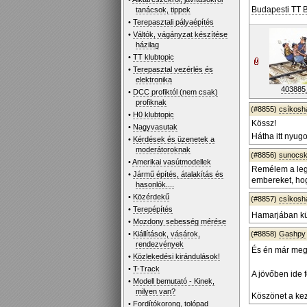
Budapesti TT 
tanácsok, tippek
•
Terepasztali pályaépítés
•
Váltók, vágányzat készítése
házilag
•
TT klubtopic
•
Terepasztal vezérlés és
elektronika
403885_
•
DCC profiktól (nem csak)
profiknak
(#8855)
csíkos
•
H0 klubtopic
Kössz!
•
Nagyvasutak
Hátha itt nyug
•
Kérdések és üzenetek a
moderátoroknak
(#8856)
sunocs
•
Amerikai vasútmodellek
Remélem a legj
•
Jármű építés, átalakítás és
embereket, hog
hasonlók....
•
Közérdekű
(#8857)
csíkos
•
Terepépítés
Hamarjában kü
•
Mozdony sebesség mérése
•
Kiállítások, vásárok,
(#8858)
Gashpy
rendezvények
És én már meg
•
Közlekedési kirándulások!
•
T-Track
A jövőben ide
•
Modell bemutató - Kinek,
milyen van?
Köszönet a ke
•
Fordítókorong, tolópad