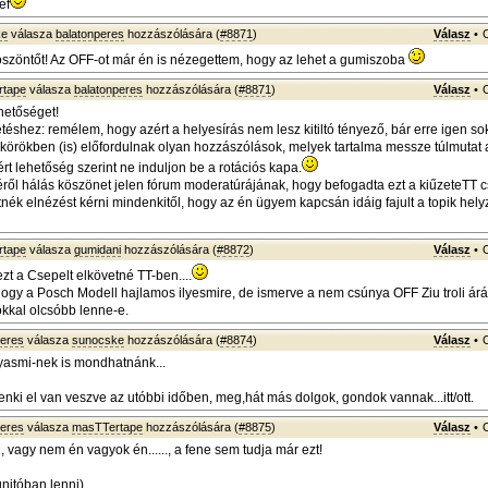
ef
ke
válasza
balatonperes
hozzászólására (
#8871
)
Válasz
•
szöntőt! Az OFF-ot már én is nézegettem, hogy az lehet a gumiszoba
rtape
válasza
balatonperes
hozzászólására (
#8871
)
Válasz
•
ehetőséget!
vetéshez: remélem, hogy azért a helyesírás nem lesz kitiltó tényező, bár erre igen s
s körökben (is) előfordulnak olyan hozzászólások, melyek tartalma messze túlmutat 
rt lehetőség szerint ne induljon be a rotációs kapa.
ől hálás köszönet jelen fórum moderatúrájának, hogy befogadta ezt a kiűzeteTT c
tnék elnézést kérni mindenkitől, hogy az én ügyem kapcsán idáig fajult a topik hely
rtape
válasza
gumidani
hozzászólására (
#8872
)
Válasz
•
ezt a Csepelt elkövetné TT-ben....
ogy a Posch Modell hajlamos ilyesmire, de ismerve a nem csúnya OFF Ziu troli árá
kkal olcsóbb lenne-e.
peres
válasza
sunocske
hozzászólására (
#8874
)
Válasz
•
olyasmi-nek is mondhatnánk...
enki el van veszve az utóbbi időben, meg,hát más dolgok, gondok vannak...itt/ott.
peres
válasza
masTTertape
hozzászólására (
#8875
)
Válasz
•
, vagy nem én vagyok én......, a fene sem tudja már ezt!
gnitóban lenni)