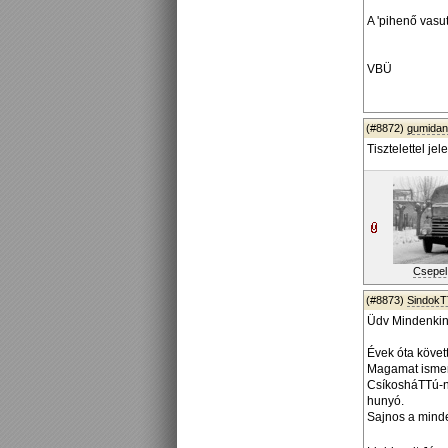
A 'pihenő vasut
VBÜ
(#8872)
gumidan
Tisztelettel je
Csepel 
(#8873)
SindokT
Üdv Mindenkin
Évek óta követt
Magamat ismerv
CsíkosháTTú-na
hunyó.
Sajnos a minde