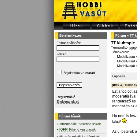
Bejelentkezés
Fórum
»
TT k
TT klubtopic
Felhasználónév:
Témaindító:
suno
Témakörök:
Jelszó:
Modellvasút
Modellvasút
Modellvasút
Bejelentkezve marad
Lapozás
(#8854)
sunocs
Ezt a topicot 
moderatúrával.
Regisztráció
rendelkező és 
Elfelejtett jelszó
mondat és az ek
Ha nem is lesz
Fórum témák
lakói!
•
Információk, hasznos linkek
•
[OFF] Pihenő vasutasok
Az új betérők p
•
Alkatrészekről, javításokról