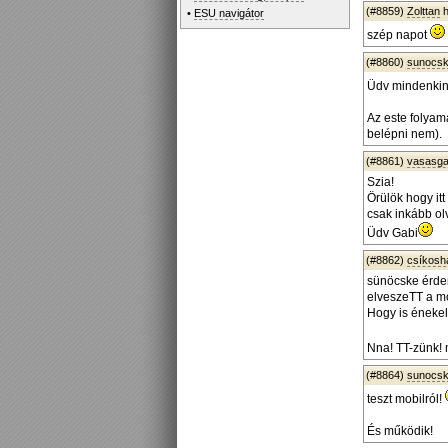
(#8859)
Zolttan
h
•
ESU navigátor
szép napot
(#8860)
sunocs
Üdv mindenkine
Az este folyam
belépni nem).
(#8861)
vasasga
Szia!
Örülök hogy itt
csak inkább ol
Üdv Gabi
(#8862)
csíkos
sünöcske érdem
elveszeTT a mo
Hogy is énekelte
Nna! TT-zünk! m
(#8864)
sunocs
teszt mobilról!
És működik!