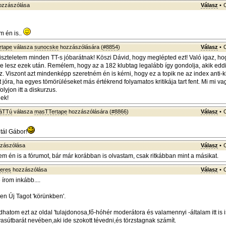
zzászólása
Válasz
•
m én is..
rtape
válasza
sunocske
hozzászólására (
#8854
)
Válasz
•
iszteletem minden TT-s jóbarátnak! Köszi Dávid, hogy meglépted ezt! Való igaz, ho
ve lesz ezek után. Remélem, hogy az a 182 klubtag legalább így gondolja, akik edd
. Viszont azt mindenképp szeretném én is kérni, hogy ez a topik ne az index anti-k
 jóra, ha egyes tömörüléseket más értékrend folyamatos kritikája tart fent. Mi mi v
folyjon itt a diskurzus.
ek!
háTTú
válasza
masTTertape
hozzászólására (
#8866
)
Válasz
•
tál Gábor!
zászólása
Válasz
•
em én is a fórumot, bár már korábban is olvastam, csak ritkábban mint a másikat.
peres
hozzászólása
Válasz
•
rom inkább....
n Új Tagot 'körünkben'.
hatom ezt az oldal 'tulajdonosa,fő-hóhér moderátora és valamennyi -általam itt is 
asútbarát nevében,aki ide szokott tévedni,és törzstagnak számít.