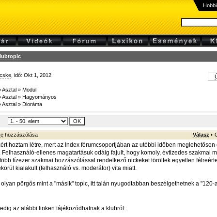
Hobbi
lubtopic
cske
, idő: Okt 1, 2012
Ú
»
Asztal
»
Modul
»
Asztal
»
Hagyományos
»
Asztal
»
Dioráma
ke
hozzászólása
Válasz
•
azért hoztam létre, mert az Index fórumcsoportjában az utóbbi időben meglehetősen e
 Felhasználó-ellenes magatartásuk odáig fajult, hogy komoly, évtizedes szakmai mú
több tízezer szakmai hozzászólással rendelkező nickeket töröltek egyetlen félreért
örül kialakult (felhasználó vs. moderátor) vita miatt.
 olyan pörgős mint a "másik" topic, itt talán nyugodtabban beszélgethetnek a "120-
edig az alábbi linken tájékozódhatnak a klubról: