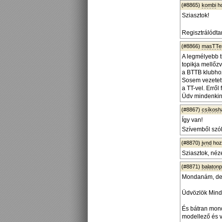
(#8865)
kombi
ho
Sziasztok!
Regisztrálódta
(#8866)
masTTe
A legmélyebb t
topikja mellőz
a BTTB klubhoz
Sosem vezetett
a TT-vel. Erről 
Üdv mindenkin
(#8867)
csíkos
Így van!
Szívemből szól
(#8870)
jvnd
hoz
Sziasztok, néz
(#8871)
balaton
Mondanám, de í
Üdvözlök Minde
És bátran mond
modellező és v