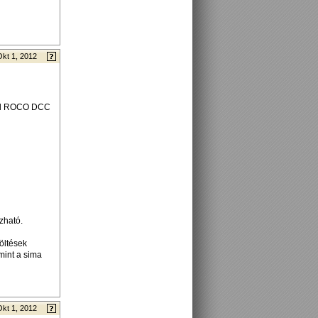
Okt 1, 2012
ind ROCO DCC
zható.
öltések
mint a sima
Okt 1, 2012