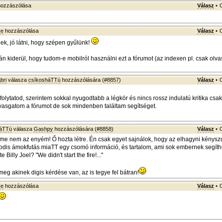
ozzászólása
Válasz
•
ke
hozzászólása
Válasz
•
k, jó látni, hogy szépen gyűlünk!
án kiderül, hogy tudom-e mobilról használni ezt a fórumot (az indexen pl. csak olva
bri
válasza
csíkosháTTú
hozzászólására (
#8857
)
Válasz
•
 folytatod, szerintem sokkal nyugodtabb a légkör és nincs rossz indulatú kritika csak
vasgatom a fórumot de sok mindenben találtam segítséget.
háTTú
válasza
Gashpy
hozzászólására (
#8858
)
Válasz
•
e nem az enyém! Ő hozta létre. Én csak egyet sajnálok, hogy az elhagyni kényszu
dis ámokfutás miaTT egy csomó információ, és tartalom, ami sok embernek segíthe
 Billy Joel? "We didn't start the fire!..."
eg akinek digis kérdése van, az is tegye fel bátran!
ke
hozzászólása
Válasz
•