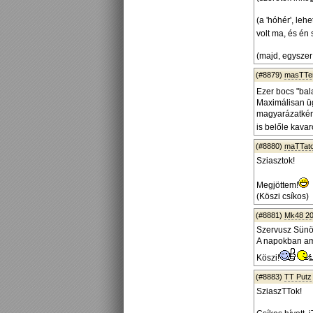
(a 'hóhér', leh
volt ma, és én 
(majd, egyszer 
(#8879)
masTTe
Ezer bocs "bal
Maximálisan üg
magyarázatként
is belőle kavar
(#8880)
maTTat
Sziasztok!
Megjöttem!
(Köszi csíkos)
(#8881)
Mk48 2
Szervusz Sünö
A napokban amú
Köszi!
(#8883)
TT Putz
SziaszTTok!