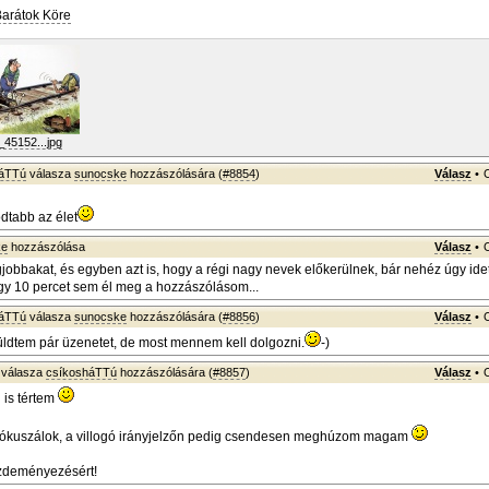
Barátok Köre
45152...jpg
háTTú
válasza
sunocske
hozzászólására (
#8854
)
Válasz
•
odtabb az élet
ke
hozzászólása
Válasz
•
obbakat, és egyben azt is, hogy a régi nagy nevek előkerülnek, bár nehéz úgy idet
y 10 percet sem él meg a hozzászólásom...
háTTú
válasza
sunocske
hozzászólására (
#8856
)
Válasz
•
ldtem pár üzenetet, de most mennem kell dolgozni.
-)
válasza
csíkosháTTú
hozzászólására (
#8857
)
Válasz
•
 is tértem
 fókuszálok, a villogó irányjelzőn pedig csendesen meghúzom magam
zdeményezésért!