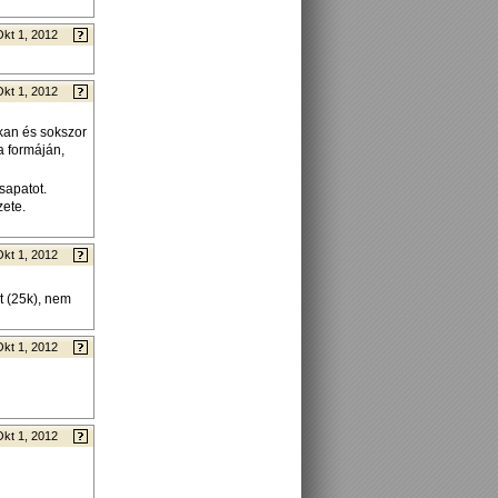
Okt 1, 2012
Okt 1, 2012
okan és sokszor
a formáján,
sapatot.
zete.
Okt 1, 2012
t (25k), nem
Okt 1, 2012
Okt 1, 2012