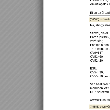
Csíkos hívott, 
Amint látjátok
Éljen az új top
(#8884)
csíkos
Na, ahogy elné
Szóval, akkor 
Páran jelezté
vezérlés.)
Pár tipp a beál
Tran (minden t
CV9=147
CV51=60
CV52=20
ESU:
CV54=30,
CV55=10 (sajn
Van beállítási
menüben. Az S
DCX sorozatú 
www.csikos-mu
(#8885)
etwg
vá