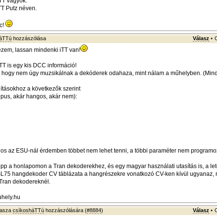
iTT vagyok.
 TT Putz néven.
ic!
háTTú
hozzászólása
Válasz
•
zem, lassan mindenki iTT van!
iTT is egy kis DCC információ!
k, hogy nem úgy muzsikálnak a dekóderek odahaza, mint nálam a műhelyben. (M
lításokhoz a következők szerint
ipus, akár hangos, akár nem):
os az ESU-nál érdemben többet nem lehet tenni, a többi paraméter nem programo
 tipp a honlapomon a Tran dekoderekhez, és egy magyar használati utasítás is, a let
L75 hangdekoder CV táblázata a hangrészekre vonatkozó CV-ken kívül ugyanaz, 
Tran dekodereknél.
hely.hu
lasza
csíkosháTTú
hozzászólására (
#8884
)
Válasz
•