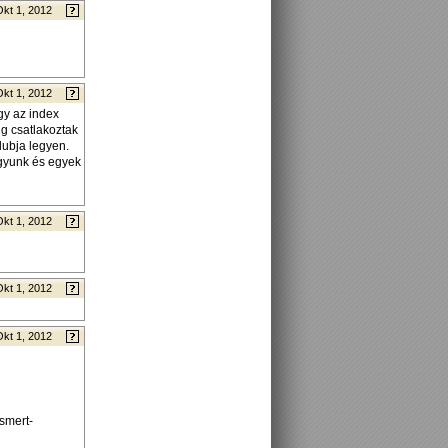
Okt 1, 2012
Okt 1, 2012
gy az index
ig csatlakoztak
lubja legyen.
agyunk és egyek
Okt 1, 2012
Okt 1, 2012
Okt 1, 2012
ismert-