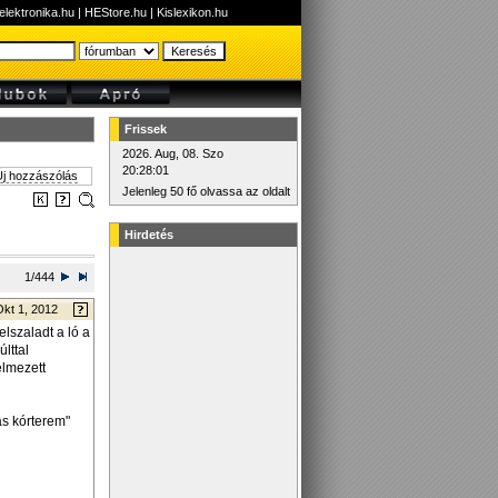
elektronika.hu
|
HEStore.hu
|
Kislexikon.hu
Frissek
2026. Aug, 08. Szo
20:28:01
j hozzászólás
Jelenleg 50 fő olvassa az oldalt
Hirdetés
1/444
Okt 1, 2012
lszaladt a ló a
lttal
elmezett
as kórterem"