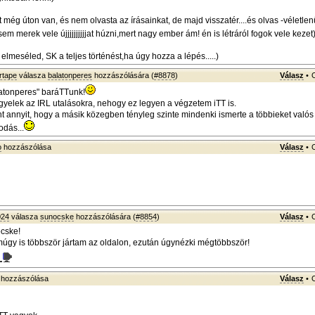
et még úton van, és nem olvasta az írásainkat, de majd visszatér....és olvas -véletlen
sem merek vele újjjjjjjjjjat húzni,mert nagy ember ám! én is létráról fogok vele kezet
elmeséled, SK a teljes történést,ha úgy hozza a lépés.....)
rtape
válasza
balatonperes
hozzászólására (
#8878
)
Válasz
•
atonperes" baráTTunk!
yelek az IRL utalásokra, nehogy ez legyen a végzetem iTT is.
 annyit, hogy a másik közegben tényleg szinte mindenki ismerte a többieket valós
odás...
o
hozzászólása
Válasz
•
024
válasza
sunocske
hozzászólására (
#8854
)
Válasz
•
cske!
gy is többször jártam az oldalon, ezután úgynézki mégtöbbször!
hozzászólása
Válasz
•