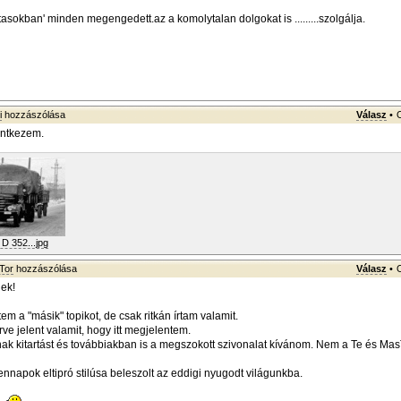
asokban' minden megengedett.az a komolytalan dolgokat is .........szolgálja.
i
hozzászólása
Válasz
•
lentkezem.
D 352...jpg
Tor
hozzászólása
Válasz
•
ek!
em a "másik" topikot, de csak ritkán írtam valamit.
e jelent valamit, hogy itt megjelentem.
k kitartást és továbbiakban is a megszokott szivonalat kívánom. Nem a Te és Mas
nnapok eltipró stilúsa beleszolt az eddigi nyugodt világunkba.