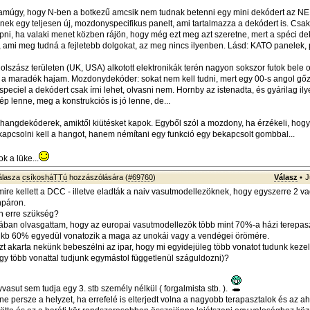
amúgy, hogy N-ben a botkezű amcsik nem tudnak betenni egy mini dekódert az NE
nek egy teljesen új, mozdonyspecifikus panelt, ami tartalmazza a dekódert is. Csak
pni, ha valaki menet közben rájön, hogy még ezt meg azt szeretne, mert a spéci de
, ami meg tudná a fejletebb dolgokat, az meg nincs ilyenben. Lásd: KATO panelek, 
lszász területen (UK, USA) alkotott elektronikák terén nagyon sokszor futok bele 
 a maradék hajam. Mozdonydekóder: sokat nem kell tudni, mert egy 00-s angol g
 speciel a dekódert csak írni lehet, olvasni nem. Hornby az istenadta, és gyárilag il
 lenne, meg a konstrukciós is jó lenne, de...
hangdekóderek, amiktől kiütésket kapok. Egyből szól a mozdony, ha érzékeli, ho
kapcsolni kell a hangot, hanem némítani egy funkció egy bekapcsolt gombbal...
k a lüke...
álasza
csíkosháTTú
hozzászólására (
#69760
)
Válasz
•
J
mire kellett a DCC - illetve eladták a naiv vasutmodellezöknek, hogy egyszerre 2 v
npáron.
n erre szükség?
ikában olvasgattam, hogy az europai vasutmodellezök több mint 70%-a házi terepasz
s kb 60% egyedül vonatozik a maga az unokái vagy a vendégei örömére.
zt akarta nekünk bebeszélni az ipar, hogy mi egyidejüleg több vonatot tudunk kezel
y több vonattal tudjunk egymástol függetlenül száguldozni)?
asut sem tudja egy 3. stb személy nélkül ( forgalmista stb. ).
e persze a helyzet, ha errefelé is elterjedt volna a nagyobb terapasztalok és az a