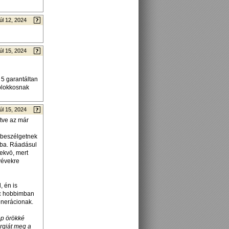
úl 12, 2024
úl 15, 2024
 5 garantáltan
 blokkosnak
úl 15, 2024
letve az már
 beszélgetnek
mba. Ráadásul
ekvö, mert
yévekre
, én is
enc hobbimban
enerácionak.
ép örökké
rgiát meg a