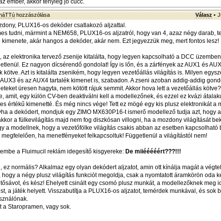
z ember, akkor tényleg jó cucc.
sháTTú
hozzászólása
Válasz
•
J
dony, PLUX16-os dekóder csatlakozó aljzattal.
mes tudni, mármint a NEM658, PLUX16-os aljzatról, hogy van 4, azaz négy darab, te
ió kimenete, akár hangos a dekóder, akár nem. Ezt jegyezzük meg, mert fontos lesz!
az elektronika tervező zsenije kitalálta, hogy legyen kapcsolható a DCC üzemben
ggetlenül. Ez nagyon dícsérendő gondolat! Így is lőn, és a zárfények az AUX1 és AUX
k kötve. Azt is kitalálta zsenikém, hogy legyen vezetőállás világítás is. Milyen egysz
 AUX3 és az AUX4 tartalék kimenet is, szabadon. A zseni azoban addig-addig gond
eteket üresen hagyta, nem kötött rájuk semmit. Akkor hova lett a vezetőállás kötve
, amit, egy külön CV-ben deaktiválni kell a modellezőnek, és ezzel ez kvázi átalaku
ljes értékű kimenetté. És még nincs vége! Tett ez mögé egy kis plusz elektronikát a
gyha a dekódert, mondjuk egy ZIMO MX630P16-t ismerő modellező tudja azt, hogy
, akkor a fülkevilágítás majd nem fog diszkósan villogni, ha a mozdony világítását be
gy a modellnek, hogy a vezetőfölke világítás csakis abban az esetben kapcsolható 
megfelelően, ha menetfényeket felkapcsoltuk! Függetlenül a világítástól nem!
szembe a Fluimucil reklám idegesítő kisgyereke:
De miiééééért???!!!
 ez normális? Alkalmaz egy olyan dekódert aljzatot, amin ott kínálja magát a végt
 hogy a négy plusz világítás funkciót megoldja, csak a nyomtatott áramkörön oda ke
tősávot, és kész! Ehelyett csinált egy csomó plusz munkát, a modellezőknek meg 
st, a játék helyett. Visszabutítja a PLUX16-os aljzatot, temérdek munkával, és sok
sználónak.
t a Staropramen, vagy sok.