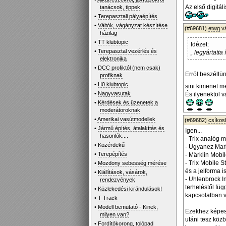
Az első digitál
tanácsok, tippek
•
Terepasztali pályaépítés
•
Váltók, vágányzat készítése
(#69681)
etwg
v
házilag
•
TT klubtopic
Idézet:
•
Terepasztal vezérlés és
„ legyártatta
elektronika
•
DCC profiktól (nem csak)
Erröl beszéltün
profiknak
•
H0 klubtopic
sini kimenet mé
•
Nagyvasutak
És ilyenektöl
•
Kérdések és üzenetek a
moderátoroknak
•
Amerikai vasútmodellek
(#69682)
csíko
•
Jármű építés, átalakítás és
Igen...
hasonlók....
- Trix analóg 
•
Közérdekű
- Ugyanez Mark
•
Terepépítés
- Märklin Mobil
- Trix Mobile 
•
Mozdony sebesség mérése
és a jelforma i
•
Kiállítások, vásárok,
- Uhlenbrock In
rendezvények
terheléstől füg
•
Közlekedési kirándulások!
kapcsolatban v
•
T-Track
•
Modell bemutató - Kinek,
Ezekhez képest
milyen van?
utáni tesz közb
•
Fordítókorong, tolópad