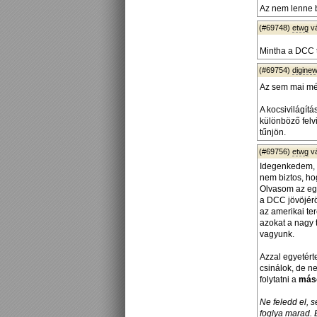
Az nem lenne b
(#69748)
etwg
v
Mintha a DCC t
(#69754)
diginew
Az sem mai mé
A kocsivilágít
különböző felv
tűnjön.
(#69756)
etwg
v
Idegenkedem, m
nem biztos, ho
Olvasom az egy
a DCC jövöjérö
az amerikai te
azokat a nagy 
vagyunk.
Azzal egyetérte
csinálok, de n
folytatni a
máso
Ne feledd el, s
foglya marad. 