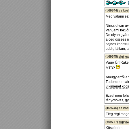
(#69744)
csíko
Még valami esz
Nincs olyan gy
Van, ami tök j
De olyan gyárt
a cég összes m
sajnos konstruk
eddig láttam, 
(#69745)
diginew
Vágó Úr! Ráké
MTB?
Amúgy erről a
Tudom nem atm
8 kimenet kocsi
Ezzel meg lehe
fénycsöves, gyú
(#69746)
csíko
Elég régi mego
(#69747)
diginew
Köszönöm!