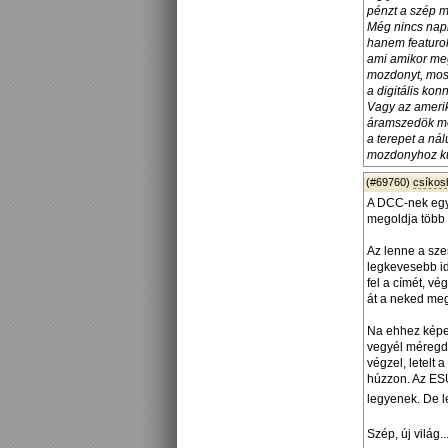
pénzt a szép m
Még nincs napi
hanem featurok
ami amikor meg
mozdonyt, most
a digitális kon
Vagy az ameri
áramszedök meg
a terepet a ná
mozdonyhoz kül
(#69760)
csíko
A DCC-nek egy 
megoldja több 
Az lenne a sze
legkevesebb id
fel a címét, vé
át a neked meg
Na ehhez képes
vegyél méregdr
végzel, letelt
húzzon. Az ESU
legyenek. De l
Szép, új világ..