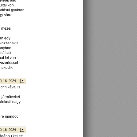
elebb állo
ltalikon.
áadásul gyakran
y sörre.
a mezei
van egy
akozzanak a
iányban
iálltak
at fel van
vezérléssel -
 müködik
úl 16, 2024
chnikával is
n járműveket
taloknál nagy
yire mondod
úl 16, 2024
gább ) kellett