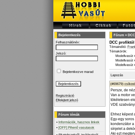
Bejelentkezés
Fórum
»
DCC 
DCC profiktól
Felhasználónév:
Témaindító:
Fran
Témakörök:
Jelszó:
Modellvasút
Modellvasút
Modellvasút
Bejelentkezve marad
Lapozás
(#69679)
csíko
Persze, de néz
Van a motor ve
Regisztráció
tökéletesen el
Elfelejtett jelszó
VDE szabvány
Ehhez képest 
Fórum témák
Egy-egy soros 
•
Információk, hasznos linkek
kondenzátor a 
•
[OFF] Pihenő vasutasok
sínjelet a dekó
Aki ezt megterv
•
Alkatrészekről, javításokról