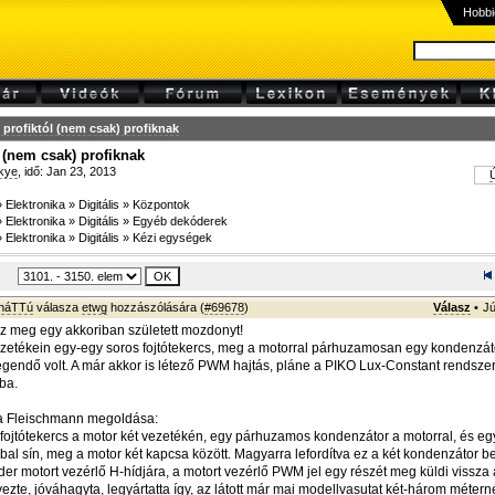
Hobbi
profiktól (nem csak) profiknak
 (nem csak) profiknak
kye
, idő: Jan 23, 2013
Ú
»
Elektronika
»
Digitális
»
Központok
»
Elektronika
»
Digitális
»
Egyéb dekóderek
»
Elektronika
»
Digitális
»
Kézi egységek
sháTTú
válasza
etwg
hozzászólására (
#69678
)
Válasz
•
Jú
z meg egy akkoriban született mozdonyt!
zetékein egy-egy soros fojtótekercs, meg a motorral párhuzamosan egy kondenzáto
egendő volt. A már akkor is létező PWM hajtás, pláne a PIKO Lux-Constant rendszere
ba.
a Fleischmann megoldása:
fojtótekercs a motor két vezetékén, egy párhuzamos kondenzátor a motorral, és e
bal sín, meg a motor két kapcsa között. Magyarra lefordítva ez a két kondenzátor 
der motort vezérlő H-hídjára, a motort vezérlő PWM jel egy részét meg küldi vissza 
ezte, jóváhagyta, legyártatta így, az látott már mai modellvasutat két-három méter