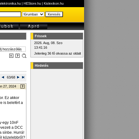
elektronika.hu
|
HEStore.hu
|
Kislexikon.hu
Frissek
2026. Aug, 08. Szo
13:41:16
j hozzászólás
Jelenleg 36 fő olvassa az oldalt
Hirdetés
63/68
n 27, 2024
r. Ez akkor
 is belefért a
gy-egy 10nF
bevezeti a DCC
a sínbe. Hurrá!
nél közelebbről?