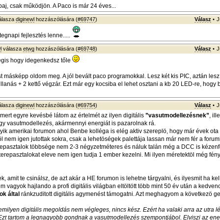
aj, csak működjön. A Paco is már 24 éves...
álasza
diginewl
hozzászólására (
#69747
)
Válasz
•
J
egnapi fejlesztés lenne.....
l
válasza
etwg
hozzászólására (
#69748
)
Válasz
•
J
gis hogy idegenkedsz tőle
ást másképp oldom meg. A jól bevált paco programokkal. Lesz két kis PIC, aztán lesz
illanás + 2 kettő végzár. Ezt már egy kocsiba el lehet osztani a kb 20 LED-re, hogy
álasza
diginewl
hozzászólására (
#69754
)
Válasz
•
J
ert egyre kevésbé látom az értelmét az ilyen digitális
”vasutmodellezésnek”
, il
gy vasutmodellezés, akármennyi energiát is pazarolnak rá.
ik amerikai forumon ahol Benbe kolléga is elég aktiv szereplö, hogy már évek ota
l nem igen jutottak sokra, csak a lehetöségek palettája lassan már nem fér a foru
repasztalok többsége nem 2-3 négyzetméteres és náluk talán még a DCC is kézenf
terepasztalokat eleve nem igen tudja 1 ember kezelni. Mi ilyen méretektöl még fén
k, amit te csinálsz, de azt akár a HE forumon is lehetne tárgyalni, és ilyesmit ha kell
em vagyok hajlando a profi digitális világban eltöltött több mint 50 év után a kedv
k által
ránkzuditott digitális agymenést támogatni. Azt meghagyom a következö g
emilyen digitális megoldás nem végleges, nincs kész. Ezért ha valaki arra az utra l
Ezt tartom a legnagyobb gondnak a vasutmodellezés szempontjábol. Elviszi az ene