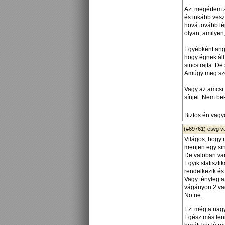
Azt megértem 
és inkább vesz
hová tovább lé
olyan, amilyen
Egyébként ango
hogy égnek áll
sincs rajta. De
Amúgy meg szép
Vagy az amcsi 
sínjel. Nem be
Biztos én vagyo
(#69761)
etwg
v
Világos, hogy 
menjen egy si
De valoban va
Egyik statiszt
rendelkezik é
Vagy tényleg a
vágányon 2 vag
No ne.
Ezt még a nagyv
Egész más lenn