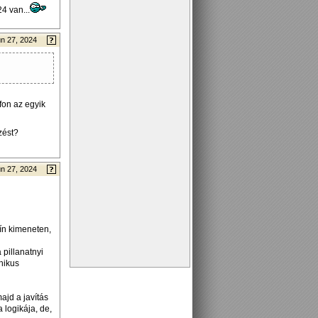
4 van...
n 27, 2024
afon az egyik
zést?
n 27, 2024
sín kimeneten,
 pillanatnyi
anikus
ajd a javítás
a logikája, de,