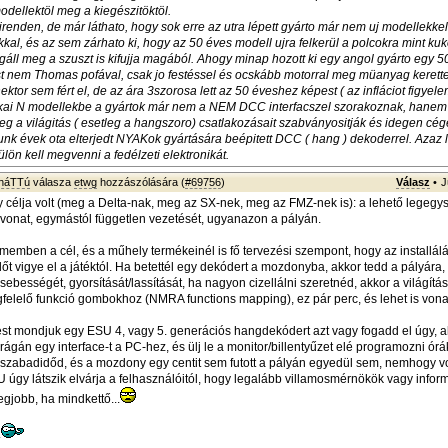
odellektöl meg a kiegészitöktöl.
renden, de már láthato, hogy sok erre az utra lépett gyárto már nem uj modellekkel
kal, és az sem zárhato ki, hogy az 50 éves modell ujra felkerül a polcokra mint ku
áll meg a szuszt is kifujja magából. Ahogy minap hozott ki egy angol gyárto egy 5
 nem Thomas pofával, csak jo festéssel és ocskább motorral meg müanyag kerett
nektor sem fért el, de az ára 3szorosa lett az 50 éveshez képest ( az infláciot figyel
kai N modellekbe a gyártok már nem a NEM DCC interfacszel szorakoznak, hanem 
 a világitás ( esetleg a hangszoro) csatlakozásait szabványositják és idegen cég
lunk évek ota elterjedt NYAKok gyártására beépitett DCC ( hang ) dekoderrel. Azaz
ön kell megvenni a fedélzeti elektronikát.
sháTTú
válasza
etwg
hozzászólására (
#69756
)
Válasz
•
J
célja volt (meg a Delta-nak, meg az SX-nek, meg az FMZ-nek is): a lehető legeg
vonat, egymástól független vezetését, ugyanazon a pályán.
memben a cél, és a műhely termékeinél is fő tervezési szempont, hogy az installál
őt vigye el a játéktól. Ha betettél egy dekódert a mozdonyba, akkor tedd a pályára
gsebességét, gyorsítását/lassítását, ha nagyon cizellálni szeretnéd, akkor a világít
felelő funkció gombokhoz (NMRA functions mapping), ez pár perc, és lehet is vona
t mondjuk egy ESU 4, vagy 5. generációs hangdekódert azt vagy fogadd el úgy, 
ágán egy interface-t a PC-hez, és ülj le a monitor/billentyűzet elé programozni órá
 a szabadidőd, és a mozdony egy centit sem futott a pályán egyedül sem, nemhogy vo
 úgy látszik elvárja a felhasználóitól, hogy legalább villamosmérnökök vagy infor
egjobb, ha mindkettő...
.