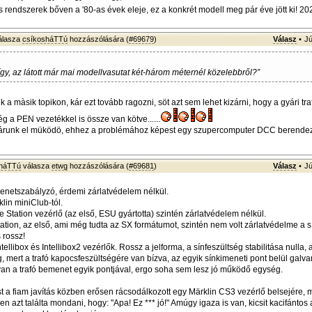
is rendszerek bőven a '80-as évek eleje, ez a konkrét modell meg pár éve jött ki! 202
álasza
csíkosháTTú
hozzászólására (
#69679
)
Válasz
•
Jú
 így, az látott már mai modellvasutat két-három méternél közelebbről?”
k a màsik topikon, kár ezt tovább ragozni, söt azt sem lehet kizárni, hogy a gyári tr
g a PEN vezetékkel is össze van kötve......
 várunk el müködö, ehhez a problémához képest egy szupercomputer DCC berende
sháTTú
válasza
etwg
hozzászólására (
#69681
)
Válasz
•
Jú
menetszabályzó, érdemi zárlatvédelem nélkül.
lin miniClub-tól.
e Station vezérlő (az első, ESU gyártotta) szintén zárlatvédelem nélkül.
Station, az első, ami még tudta az SX formátumot, szintén nem volt zárlatvédelme a 
s rossz!
tellibox és Intellibox2 vezérlők. Rossz a jelforma, a sínfeszültség stabilitása nulla, a
g, mert a trafó kapocsfeszültségére van bízva, az egyik sínkimeneti pont belül galv
an a trafó bemenet egyik pontjával, ergo soha sem lesz jó működő egység.
 a fiam javítás közben erősen rácsodálkozott egy Märklin CS3 vezérlő belsejére, m
en azt találta mondani, hogy: "Apa! Ez *** jó!" Amúgy igaza is van, kicsit kacifántos 