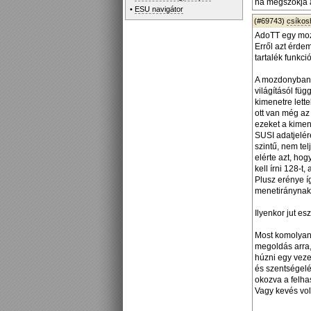
ha megszokja a
•
ESU navigátor
(#69743)
csíko
AdoTT egy moz
Erről azt érde
tartalék funkc
A mozdonyban, 
világításól fü
kimenetre lette
ott van még az
ezeket a kimen
SUSI adatjelére
szintű, nem te
elérte azt, ho
kell írni 128-t
Plusz erénye í
menetiránynak 
Ilyenkor jut e
Most komolyan,
megoldás arra,
húzni egy veze
és szentségelé
okozva a felha
Vagy kevés vol