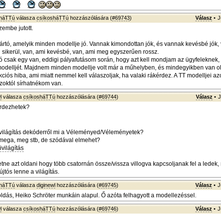
sháTTú
válasza
csíkosháTTú
hozzászólására (
#69743
)
Válasz
•
J
embe jutott.
ártó, amelyik minden modellje jó. Vannak kimondottan jók, és vannak kevésbé jók,
ól sikerül, van, ami kevésbé, van, ami meg egyszerűen rossz.
ó csak egy van, eddigi pályafutásom során, hogy azt kell mondjam az ügyfeleknek,
odelljét. Majdnem minden modellje volt már a műhelyben, és mindegyikben van ol
ciós hiba, ami miatt nemmel kell válaszoljak, ha valaki rákérdez. A TT modelljei az
azoktól sírhatnékom van.
l
válasza
csíkosháTTú
hozzászólására (
#69744
)
Válasz
•
J
rdezhetek?
 világítás dekóderről mi a Véleményed/Véleményetek?
ega, meg stb, de szódával elmehet?
világítás
tne azt oldani hogy több csatornán össze/vissza villogva kapcsoljanak fel a ledek,
jtós lenne a világítás.
sháTTú
válasza
diginewl
hozzászólására (
#69745
)
Válasz
•
J
ldás, Heiko Schröter munkáin alapul. Ő azóta felhagyott a modellezéssel.
l
válasza
csíkosháTTú
hozzászólására (
#69746
)
Válasz
•
J