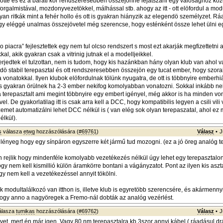
rejötte és ez a baráti kör rendszeresebben összejönne lejátszani egy valosághoz köz
orgalmistával, mozdonyvezetökkel, málhással stb. ahogy az itt - ott elöfordul a modu
yan ritkák mint a fehér hollo és ott is gyakran hiányzik az elegendö személyzet. R
egy eléggé unalmas összejövetel még szerencse, hogy esténként össze lehet ülni eg
o piacra” fejlesztettek egy nem tul olcso rendszert s most ezt akarják megfizettetni 
al, akik gyakran csak a vitrinig jutnak el a modelljeikkel.
erjedtek el tulzottan, nem is tudom, hogy kis hazánkban hány olyan klub van ahol 
 stabil terepasztal és ott rendszeresebben összejön egy tucat ember, hogy szor
a vonatokkal. Ilyen klubok elöfordulnak tölünk nyugatra, de ott is többnyire emberh
 gyakran örülnek ha 2-3 ember nekifog komolyabban vonatozni. Sokkal inkább nek
a terepasztalt ami megint többnyire egy embert igényel, még akkor is ha minden von
l. De gyakorlatilag itt is csak arra kell a DCC, hogy kompatibilis legyen a csili vili 
emet automatizálni lehet DCC nélkül is ( van elég sok olyan terepaszatal, ahol ez
lkül).
s
válasza
etwg
hozzászólására (
#69761
)
Válasz
•
J
ényeg hogy egy sínpáron egyszerre két jármű tud mozogni. (ez a jó öreg analóg te
 rejlik hogy mindenféle komolyabb vezetékezés nélkül úgy lehet egy terepasztalo
ogy nem kell kismillió külön áramkörre bontani a vágányzatot. Pont az ilyen kis asz
gy nem kell a vezetékezéssel annyit tökölni.
 modultalálkozó van itthon is, illetve klub is egyretöbb szerencsére, és akármenn
ogy anno a nagyöregek a Fremo-nál dobták az analóg vezérlést.
álasza
tumikas
hozzászólására (
#69762
)
Válasz
•
J
lyet, mert én már igen. Vagy 80 nm terepasztalra kb 3szor annyi kábel ( ráadásul drá