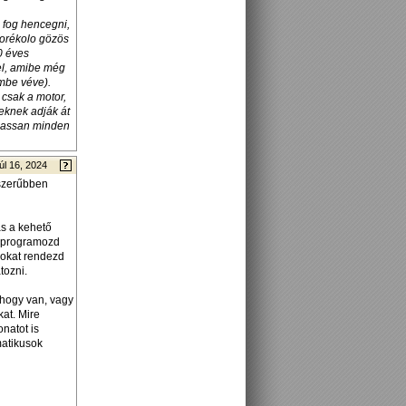
 fog hencegni,
korékolo gözös
0 éves
el, amibe még
embe véve).
csak a motor,
eknek adják át
 lassan minden
úl 16, 2024
yszerűbben
ás a kehető
, programozd
ásokat rendezd
tozni.
ahogy van, vagy
kat. Mire
natot is
matikusok