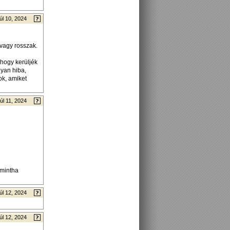
úl 10, 2024
 vagy rosszak.
 hogy kerüljék
yan hiba,
ok, amiket
úl 11, 2024
 mintha
úl 12, 2024
úl 12, 2024