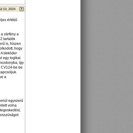
úl 10, 2024
ljes értékű
 a zárfény a
2 tartalék
erű is, hiszen
olkodott, hogy
? A dekóder
l egy logikai
 mozdonyba, így
 a CV124-be be
kapcsoljuk.
be a
elenül egyszerű
llett volna
idegeskedést,
 bosszúságot