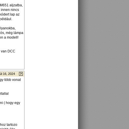
M651 aljzatba,
 innen nincs
kódert lap az
például.
olyanokba,
őzös, még lámpa
yen a modell!
gy van DCC
úl 16, 2024
agy több vonat
tallal
ni ( hogy egy
hhoz tartozo