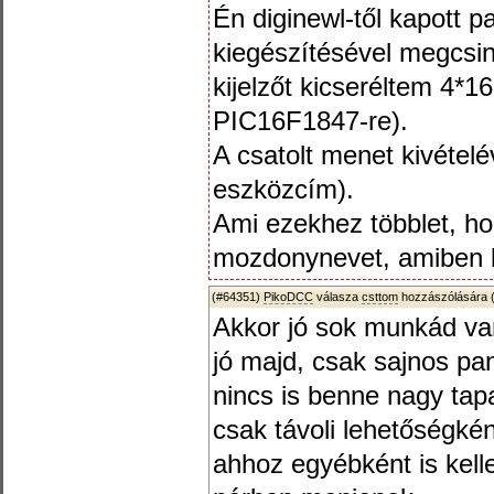
Én diginewl-től kapott pa
kiegészítésével megcsin
kijelzőt kicseréltem 4*1
PIC16F1847-re).
A csatolt menet kivételé
eszközcím).
Ami ezekhez többlet, ho
mozdonynevet, amiben ke
(#64351)
PikoDCC
válasza
csttom
hozzászólására 
Akkor jó sok munkád va
jó majd, csak sajnos pa
nincs is benne nagy tap
csak távoli lehetőségké
ahhoz egyébként is kel