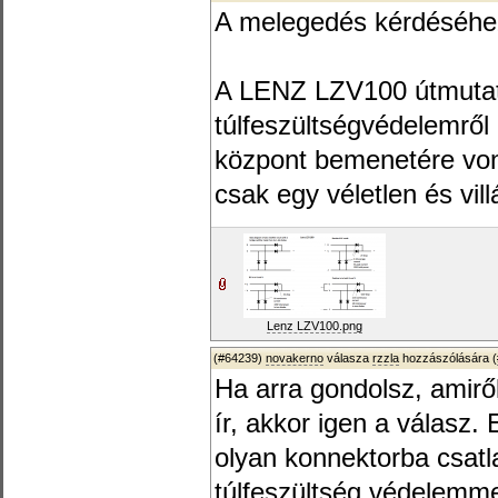
A melegedés kérdéséhez
A LENZ LZV100 útmutató
túlfeszültségvédelemrő
központ bemenetére von
csak egy véletlen és vil
Lenz LZV100.png
(#64239)
novakerno
válasza
rzzla
hozzászólására (
Ha arra gondolsz, amiről
ír, akkor igen a válasz. 
olyan konnektorba csatl
túlfeszültség védelemme