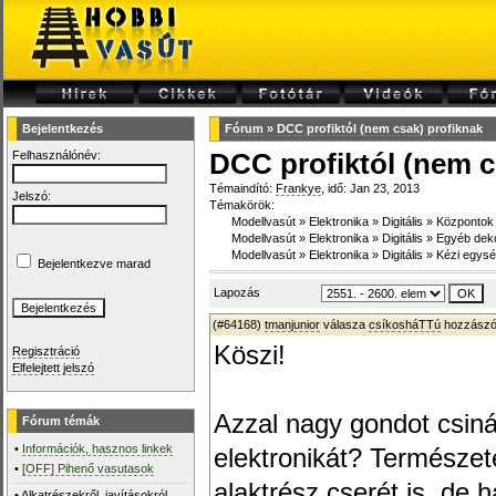
Bejelentkezés
Fórum
»
DCC profiktól (nem csak) profiknak
Felhasználónév:
DCC profiktól (nem c
Témaindító:
Frankye
, idő: Jan 23, 2013
Jelszó:
Témakörök:
Modellvasút
»
Elektronika
»
Digitális
»
Központok
Modellvasút
»
Elektronika
»
Digitális
»
Egyéb dek
Modellvasút
»
Elektronika
»
Digitális
»
Kézi egys
Bejelentkezve marad
Lapozás
(#64168)
tmanjunior
válasza
csíkosháTTú
hozzászól
Köszi!
Regisztráció
Elfelejtett jelszó
Azzal nagy gondot csinál
Fórum témák
•
Információk, hasznos linkek
elektronikát? Természet
•
[OFF] Pihenő vasutasok
alaktrész cserét is, de 
•
Alkatrészekről, javításokról