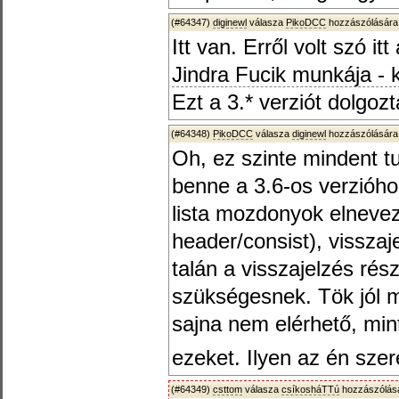
(#64347)
diginewl
válasza
PikoDCC
hozzászólására
Itt van. Erről volt szó it
Jindra Fucik munkája -
Ezt a 3.* verziót dolgozt
(#64348)
PikoDCC
válasza
diginewl
hozzászólására
Oh, ez szinte mindent t
benne a 3.6-os verzióho
lista mozdonyok elnevez
header/consist), visszaj
talán a visszajelzés ré
szükségesnek. Tök jól me
sajna nem elérhető, min
ezeket. Ilyen az én sz
(#64349)
csttom
válasza
csíkosháTTú
hozzászólásá