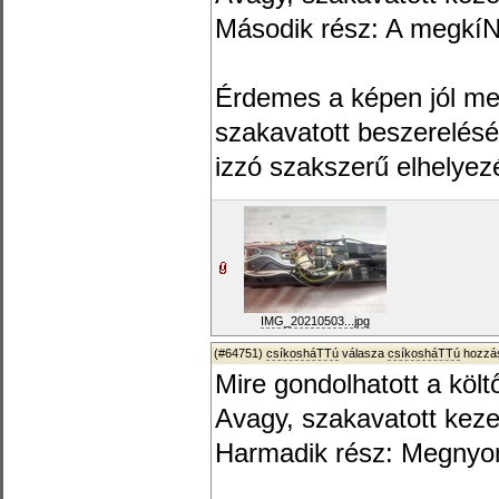
Második rész: A megkí
Érdemes a képen jól m
szakavatott beszerelésé
izzó szakszerű elhelyezé
IMG_20210503...jpg
(#64751)
csíkosháTTú
válasza
csíkosháTTú
hozzás
Mire gondolhatott a költ
Avagy, szakavatott kez
Harmadik rész: Megnyo