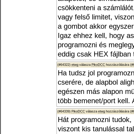
csökkenteni a számláló
vagy felső limitet, viszon
a gombot akkor egyszer
Igaz ehhez kell, hogy a
programozni és meglegy
eddig csak HEX fájlban 
(#64322)
etwg
válasza
PikoDCC
hozzászólására (
#
Ha tudsz jol programozni
cserére, de alapbol ali
egészen más alapon mük
több bemenet/port kell. 
(#64339)
PikoDCC
válasza
etwg
hozzászólására (
#
Hát programozni tudok,
viszont kis tanulással t