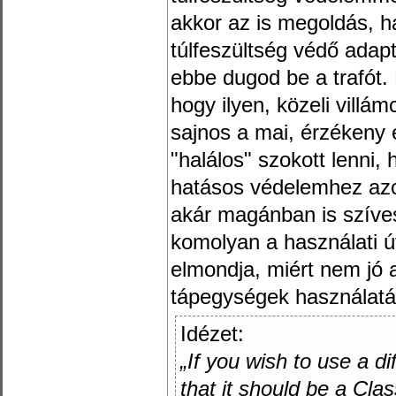
akkor az is megoldás, h
túlfeszültség védő adap
ebbe dugod be a trafót
hogy ilyen, közeli villá
sajnos a mai, érzékeny 
"halálos" szokott lenni,
hatásos védelemhez azon
akár magánban is szíves
komolyan a használati út
elmondja, miért nem jó a
tápegységek használatát
Idézet:
„If you wish to use a d
that it should be a Cla