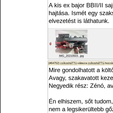
A kis ex bajor BBII/II s
hajtása. Ismét egy szak
elvezetést is láthatunk.
IMG_20210503...jpg
(#64752)
csíkosháTTú
válasza
csíkosháTTú
hozzás
Mire gondolhatott a költ
Avagy, szakavatott kez
Negyedik rész: Zénó, a
Én elhiszem, sőt tudo
nem a legsikerültebb gő