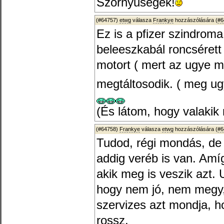
Szörnyűségek!
(#64757)
etwg
válasza
Frankye
hozzászólására (
#6
Ez is a pfizer szindroma
beleeszkabál roncséret
motort ( mert az ugye mi
megtáltosodik. ( meg ug
(És látom, hogy valakik 
(#64758)
Frankye
válasza
etwg
hozzászólására (
#6
Tudod, régi mondás, de 
addig veréb is van. Amíg
akik meg is veszik azt
hogy nem jó, nem megy, 
szervizes azt mondja, h
rossz.