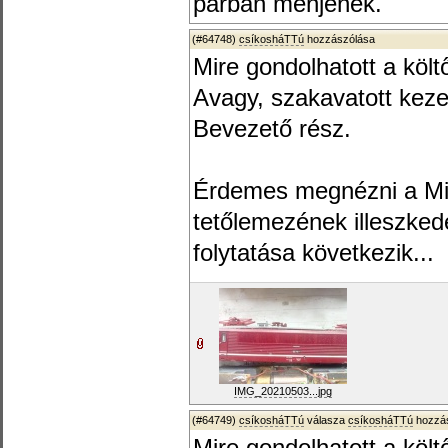
párban menjenek.
(#64748)
csíkosháTTú
hozzászólása
Mire gondolhatott a költ
Avagy, szakavatott kez
Bevezető rész.
Érdemes megnézni a Mi
tetőlemezének illeszkedé
folytatása következik...
IMG_20210503...jpg
(#64749)
csíkosháTTú
válasza
csíkosháTTú
hozzás