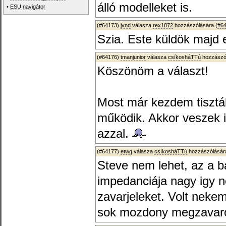
álló modelleket is.
•
ESU navigátor
(#64173)
jvnd
válasza
rex1872
hozzászólására (
#6
Szia. Este küldök majd 
(#64176)
tmanjunior
válasza
csíkosháTTú
hozzászól
Köszönöm a választ!
Most már kezdem tisztáb
működik. Akkor veszek i
azzal.
(#64177)
etwg
válasza
csíkosháTTú
hozzászólására
Steve nem lehet, az a b
impedanciája nagy igy n
zavarjeleket. Volt neke
sok mozdony megzavaro