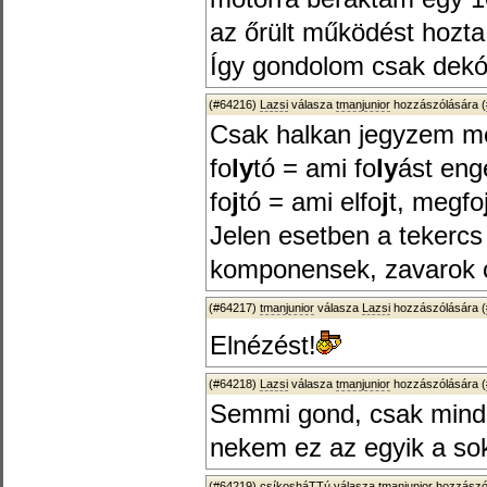
az őrült működést hozta
Így gondolom csak dekó
(#64216)
Lazsi
válasza
tmanjunior
hozzászólására (
Csak halkan jegyzem m
fo
ly
tó = ami fo
ly
ást eng
fo
j
tó = ami elfo
j
t, megfo
Jelen esetben a tekercs
komponensek, zavarok c
(#64217)
tmanjunior
válasza
Lazsi
hozzászólására (
Elnézést!
(#64218)
Lazsi
válasza
tmanjunior
hozzászólására (
Semmi gond, csak minde
nekem ez az egyik a sok
(#64219)
csíkosháTTú
válasza
tmanjunior
hozzászól