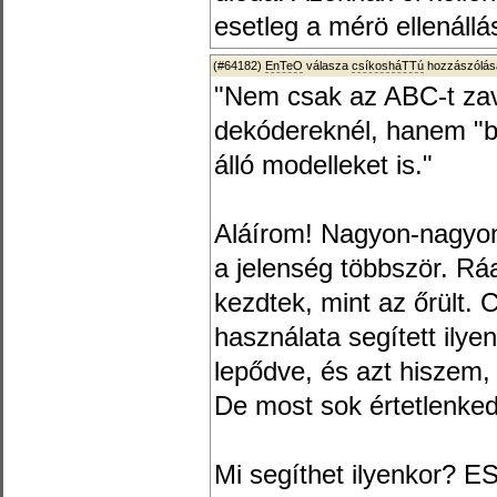
esetleg a mérö ellenállás
(#64182)
EnTeO
válasza
csíkosháTTú
hozzászólásá
"Nem csak az ABC-t zav
dekódereknél, hanem "b
álló modelleket is."
Aláírom! Nagyon-nagyon 
a jelenség többször. Rá
kezdtek, mint az őrült.
használata segített ily
lepődve, és azt hiszem, 
De most sok értetlenke
Mi segíthet ilyenkor? 