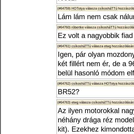
(#64759)
HOTotya
válasza
csíkosháTTú
hozzászólá
Lám lám nem csak nálun
(#64760)
róbertke
válasza
csíkosháTTú
hozzászólá
Ez volt a nagyobbik fia
(#64761)
csíkosháTTú
válasza
etwg
hozzászólására
Igen, pár olyan mozdon
két fillért nem ér, de 
belül hasonló módom el
(#64762)
csíkosháTTú
válasza
HOTotya
hozzászólá
BR52?
(#64763)
etwg
válasza
csíkosháTTú
hozzászólására
Az ilyen motorokkal nag
néhány drága réz model
kit). Ezekhez kimondott