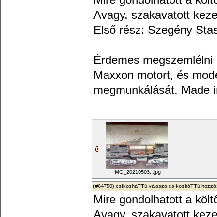
Mire gondolhatott a költ
Avagy, szakavatott kez
Első rész: Szegény Stas
Érdemes megszemlélni az
Maxxon motort, és mode
megmunkálását. Made i
IMG_20210503...jpg
(#64750)
csíkosháTTú
válasza
csíkosháTTú
hozzás
Mire gondolhatott a költ
Avagy, szakavatott kez