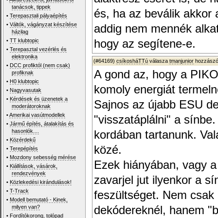
tanácsok, tippek
és, ha az beválik akkor
•
Terepasztali pályaépítés
•
Váltók, vágányzat készítése
addig nem mennék alkat
házilag
•
TT klubtopic
hogy az segítene-e.
•
Terepasztal vezérlés és
elektronika
(#64169)
csíkosháTTú
válasza
tmanjunior
hozzászól
•
DCC profiktól (nem csak)
A gond az, hogy a PIKO
profiknak
•
H0 klubtopic
komoly energiát termeln
•
Nagyvasutak
•
Kérdések és üzenetek a
Sajnos az újabb ESU de
moderátoroknak
•
Amerikai vasútmodellek
"visszatáplálni" a sínbe
•
Jármű építés, átalakítás és
hasonlók....
kordában tartanunk. Val
•
Közérdekű
közé.
•
Terepépítés
•
Mozdony sebesség mérése
Ezek hiányában, vagy a
•
Kiállítások, vásárok,
rendezvények
zavarjel jut ilyenkor a 
•
Közlekedési kirándulások!
•
T-Track
feszültséget. Nem csak
•
Modell bemutató - Kinek,
milyen van?
dekódereknél, hanem "b
•
Fordítókorong, tolópad