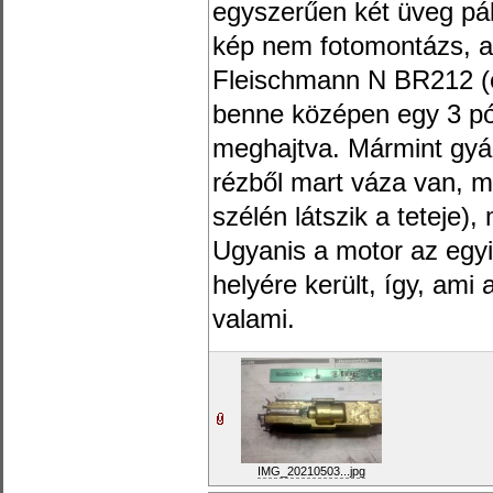
egyszerűen két üveg pál
kép nem fotomontázs, az
Fleischmann N BR212 (e
benne középen egy 3 pó
meghajtva. Mármint gyár
rézből mart váza van, 
szélén látszik a teteje),
Ugyanis a motor az egy
helyére került, így, ami
valami.
IMG_20210503...jpg