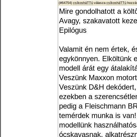
(#64754)
csíkosháTTú
válasza
csíkosháTTú
hozzás
Mire gondolhatott a költ
Avagy, szakavatott kez
Epilógus
Valamit én nem értek, 
egykönnyen. Elköltünk 
modell árát egy átalakí
Veszünk Maxxon motort,
Veszünk D&H dekódert, 
ezekben a szerencsétle
pedig a Fleischmann BR
temérdek munka is van! 
modellünk használhatós
ócskavasnak, alkatrészn