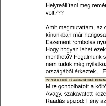
Helyreállítani meg remé
volt???
Amit megmutattam, az cs
kínunkban már hangosan
Eszement rombolás nyom
Hogy hogyan lehet ezek
menthető? Fogalmunk sin
nem tudok még nyilatko
országából érkeztek... Eh
(#64755)
csíkosháTTú
válasza
csíkosháTTú
hozzás
Mire gondolhatott a költ
Avagy, szakavatott kez
Ráadás epizód: Fény az