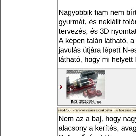
Nagyobbik fiam nem bírt
gyurmát, és nekiállt tol
tervezés, és 3D nyomta
A képen talán látható, 
javulás útjára lépett N-
látható, hogy mi helyett k
IMG_20210504...jpg
(#64756)
Frankye
válasza
csíkosháTTú
hozzászólá
Nem az a baj, hogy nagy
alacsony a kerítés, avag