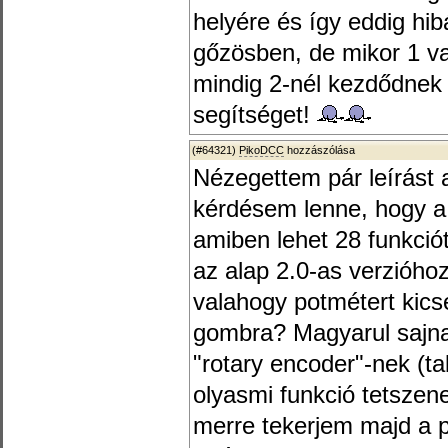
helyére és így eddig hib
gőzösben, de mikor 1 va
mindig 2-nél kezdődnek
segítséget!
(#64321)
PikoDCC
hozzászólása
Nézegettem pár leírást 
kérdésem lenne, hogy a 
amiben lehet 28 funkciót
az alap 2.0-as verzióho
valahogy potmétert kicse
gombra? Magyarul sajn
"rotary encoder"-nek (t
olyasmi funkció tetszene
merre tekerjem majd a p