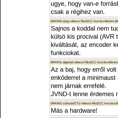
ugye, hogy van-e forrá
csak a régihez van.
(#64340)
etwg
válasza
PikoDCC
hozzászólására (
#
Sajnos a koddal nem tud
külsö kis procival (AVR t
kiváltását, az encoder k
funkciokat.
(#64341)
diginewl
válasza
PikoDCC
hozzászólására
Az a baj, hogy erről volt
enkóderrel a minimaust 
nem járnak errefelé.
JVND-t lenne érdemes 
(#64342)
csíkosháTTú
válasza
PikoDCC
hozzászólá
Más a hardware!