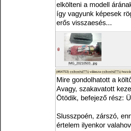
elkölteni a modell árán
így vagyunk képesek rö
erős visszaesés...
IMG_20210503...jpg
(#64753)
csíkosháTTú
válasza
csíkosháTTú
hozzás
Mire gondolhatott a költ
Avagy, szakavatott kez
Ötödik, befejező rész: Ü
Slusszpoén, zárszó, enné
értelem ilyenkor valaho