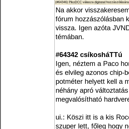
(#64346)
PikoDCC
válasza
diginewl
hozzászólására
Na akkor visszakeresem
fórum hozzászólásban k
vissza. Igen azóta JVN
témában.
#64342 csíkosháTTú
Igen, néztem a Paco ho
és elvileg azonos chip-b
potméter helyett kell a 
néhány apró változtatás 
megvalósítható hardvere
ui.: Köszi itt is a kis R
szuper lett, főleg hogy 