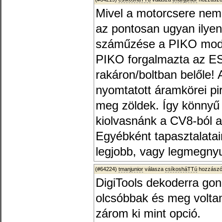
Mivel a motorcsere nem 
az pontosan ugyan ilye
száműzése a PIKO modell
PIKO forgalmazta az ESU
rakáron/boltban belőle!
nyomtatott áramkörei pi
meg zöldek. Így könnyű f
kiolvasnánk a CV8-ból a
Egyébként tapasztalata
legjobb, vagy legmegny
(#64224)
tmanjunior
válasza
csíkosháTTú
hozzászól
DigiTools dekoderra gon
olcsóbbak és meg volta
zárom ki mint opció.