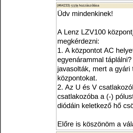
(#64233)
rzzla
hozzászólása
Üdv mindenkinek!
A Lenz LZV100 központj
megkérdezni:
1. A központot AC helyet
egyenárammal táplálni? 
javasolták, mert a gyári 
központokat.
2. Az U és V csatlakozók
csatlakozóba a (-) pólus
diódáin keletkező hő c
Előre is köszönöm a vál