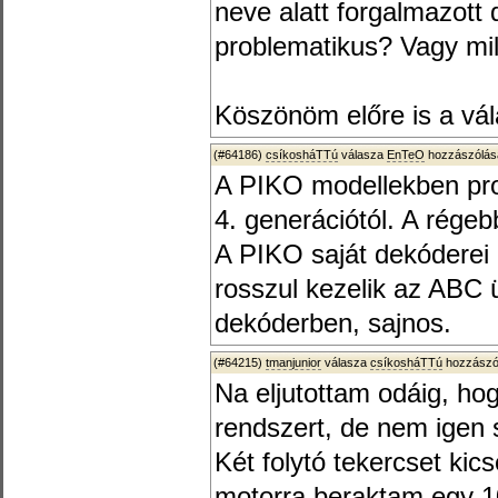
neve alatt forgalmazott 
problematikus? Vagy mi
Köszönöm előre is a vál
(#64186)
csíkosháTTú
válasza
EnTeO
hozzászólásá
A PIKO modellekben pr
4. generációtól. A régebb
A PIKO saját dekóderei 
rosszul kezelik az ABC 
dekóderben, sajnos.
(#64215)
tmanjunior
válasza
csíkosháTTú
hozzászól
Na eljutottam odáig, hog
rendszert, de nem igen s
Két folytó tekercset kic
motorra beraktam egy 1