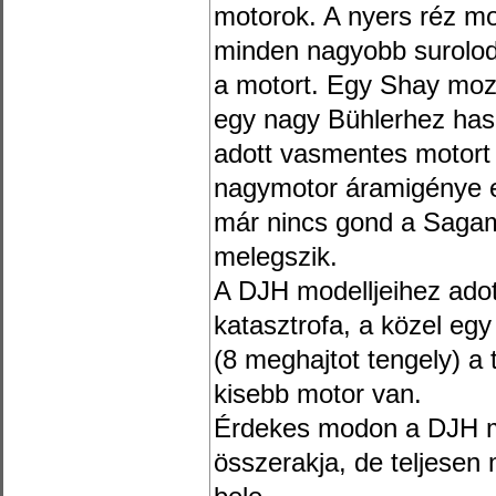
motorok. A nyers réz mode
minden nagyobb surolodá
a motort. Egy Shay mozd
egy nagy Bühlerhez haso
adott vasmentes motort
nagymotor áramigénye e
már nincs gond a Sagami
melegszik.
A DJH modelljeihez adot
katasztrofa, a közel egy
(8 meghajtot tengely) a 
kisebb motor van.
Érdekes modon a DJH mo
összerakja, de teljesen 