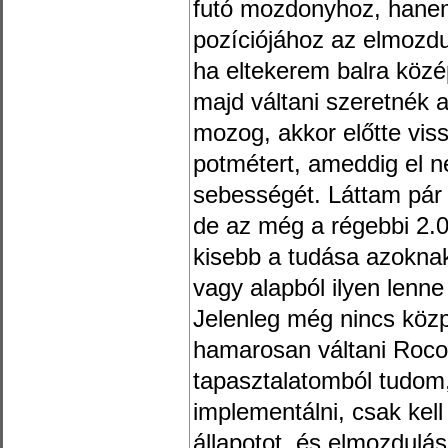
futó mozdonyhoz, hanem
pozíciójához az elmozdu
ha eltekerem balra közé
majd váltani szeretnék
mozog, akkor előtte viss
potmétert, ameddig el 
sebességét. Láttam pár
de az még a régebbi 2.0
kisebb a tudása azoknak
vagy alapból ilyen lenn
Jelenleg még nincs köz
hamarosan váltani Roco
tapasztalatomból tudom
implementálni, csak kell 
állapotot, és elmozdulás