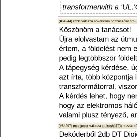
transformerwith a 'UL,'
(#64244)
rzzla
válasza
novakerno
hozzászólására (
Köszönöm a tanácsot!
Újra elolvastam az útmut
értem, a földelést nem e
pedig legtöbbször földelt
A tápegység kérdése, úg
azt írta, több központja
transzformátorral, viszo
A kérdés lehet, hogy ne
hogy az elektromos háló
valami plusz tényező, a
(#64297)
tmanjunior
válasza
csíkosháTTú
hozzászól
Dekóderből 2db DT Digid