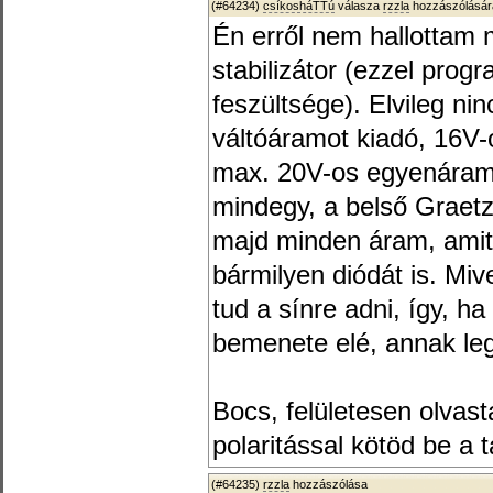
(#64234)
csíkosháTTú
válasza
rzzla
hozzászólásár
Én erről nem hallottam
stabilizátor (ezzel pro
feszültsége). Elvileg ni
váltóáramot kiadó, 16V-
max. 20V-os egyenáramú
mindegy, a belső Grae
majd minden áram, amit 
bármilyen diódát is. Mi
tud a sínre adni, így, ha
bemenete elé, annak leg
Bocs, felületesen olvas
polaritással kötöd be a 
(#64235)
rzzla
hozzászólása