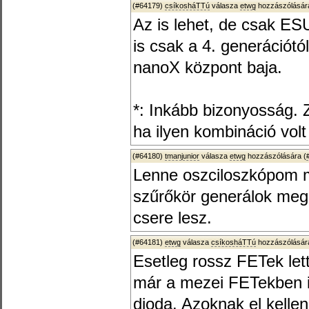
(#64179)
csíkosháTTú
válasza
etwg
hozzászólására
Az is lehet, de csak ES
is csak a 4. generációtó
nanoX központ baja.
*: Inkább bizonyosság. Z
ha ilyen kombináció volt
(#64180)
tmanjunior
válasza
etwg
hozzászólására (
Lenne oszciloszkópom 
szűrőkör generálok meg
csere lesz.
(#64181)
etwg
válasza
csíkosháTTú
hozzászólására
Esetleg rossz FETek le
már a mezei FETekben i
dioda. Azoknak el kellen