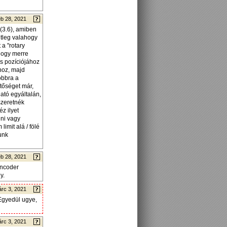
b 28, 2021
(3.6), amiben
etleg valahogy
a "rotary
 hogy merre
s pozíciójához
hoz, majd
obbra a
tőséget már,
ató egyáltalán,
szeretnék
z ilyet
lni vagy
imit alá / fölé
unk
b 28, 2021
encoder
y.
rc 3, 2021
 Egyedül ugye,
rc 3, 2021