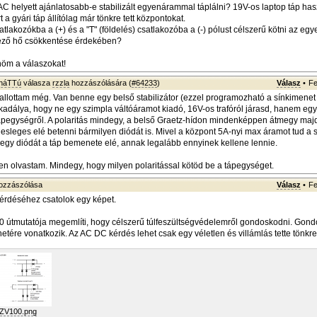
 AC helyett ajánlatosabb-e stabilizált egyenárammal táplálni? 19V-os laptop táp has
t a gyári táp állítólag már tönkre tett központokat.
atlakozókba a (+) és a "T" (földelés) csatlakozóba a (-) pólust célszerű kötni az egy
kező hő csökkentése érdekében?
nöm a válaszokat!
sháTTú
válasza
rzzla
hozzászólására (
#64233
)
Válasz
•
Fe
allottam még. Van benne egy belső stabilizátor (ezzel programozható a sínkimenet 
akadálya, hogy ne egy szimpla váltóáramot kiadó, 16V-os trafóról járasd, hanem eg
pegységről. A polaritás mindegy, a belső Graetz-hídon mindenképpen átmegy maj
elesleges elé betenni bármilyen diódát is. Mivel a központ 5A-nyi max áramot tud a sí
l egy diódát a táp bemenete elé, annak legalább ennyinek kellene lennie.
sen olvastam. Mindegy, hogy milyen polaritással kötöd be a tápegységet.
ozzászólása
Válasz
•
Fe
érdéséhez csatolok egy képet.
 útmutatója megemlíti, hogy célszerű túlfeszültségvédelemről gondoskodni. Gond
tére vonatkozik. Az AC DC kérdés lehet csak egy véletlen és villámlás tette tönkre
LZV100.png