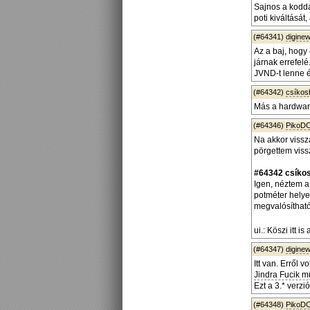
Sajnos a kodda
poti kiváltását
(#64341)
diginew
Az a baj, hogy 
járnak errefelé
JVND-t lenne
(#64342)
csíko
Más a hardwar
(#64346)
PikoD
Na akkor viss
pörgettem viss
#64342 csíko
Igen, néztem a
potméter helyet
megvalósítható
ui.: Köszi itt 
(#64347)
diginew
Itt van. Erről vo
Jindra Fucik 
Ezt a 3.* verzió
(#64348)
PikoD