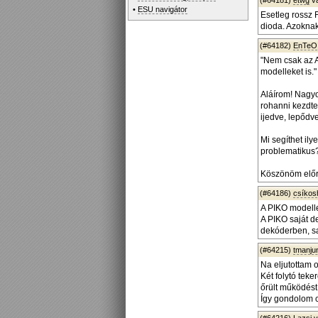
(#64181)
etwg
v
•
ESU navigátor
Esetleg rossz 
dioda. Azoknak 
(#64182)
EnTeO
"Nem csak az A
modelleket is."
Aláírom! Nagyo
rohanni kezdte
ijedve, lepődv
Mi segíthet il
problematikus
Köszönöm előre
(#64186)
csíko
A PIKO modelle
A PIKO saját d
dekóderben, s
(#64215)
tmanjun
Na eljutottam o
Két folytó tek
őrült működést
Így gondolom c