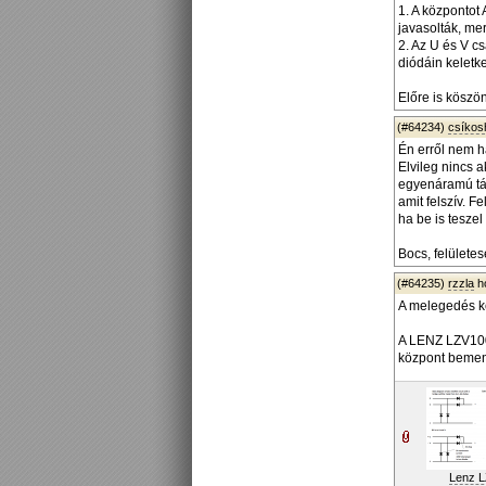
1. A központot
javasolták, mer
2. Az U és V cs
diódáin kelet
Előre is köszö
(#64234)
csíko
Én erről nem h
Elvileg nincs 
egyenáramú tá
amit felszív. F
ha be is tesze
Bocs, felülete
(#64235)
rzzla
h
A melegedés k
A LENZ LZV100
központ bemene
Lenz 