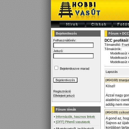
Bejelentkezés
Fórum
»
DCC 
DCC profiktól
Felhasználónév:
Témaindító:
Fran
Témakörök:
Jelszó:
Modellvasút
Modellvasút
Modellvasút
Bejelentkezve marad
Lapozás
(#64168)
tmanjun
Köszi!
Regisztráció
Azzal nagy gon
Elfelejtett jelszó
alaktrész cseré
addig nem men
Fórum témák
(#64169)
csíko
•
Információk, hasznos linkek
A gond az, hog
•
[OFF] Pihenő vasutasok
Sajnos az újab
kordában tarta
•
Alkatrészekről, javításokról