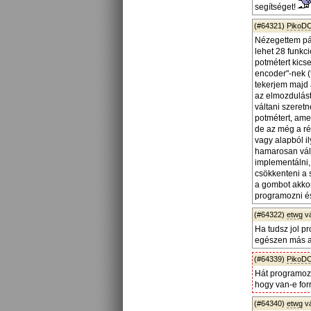
segítséget!
(#64321)
PikoD
Nézegettem pár
lehet 28 funkc
potmétert kics
encoder"-nek (
tekerjem majd 
az elmozdulást
váltani szeret
potmétert, ame
de az még a ré
vagy alapból i
hamarosan vált
implementálni, 
csökkenteni a s
a gombot akkor
programozni és
(#64322)
etwg
v
Ha tudsz jol p
egészen más al
(#64339)
PikoD
Hát programozn
hogy van-e for
(#64340)
etwg
v