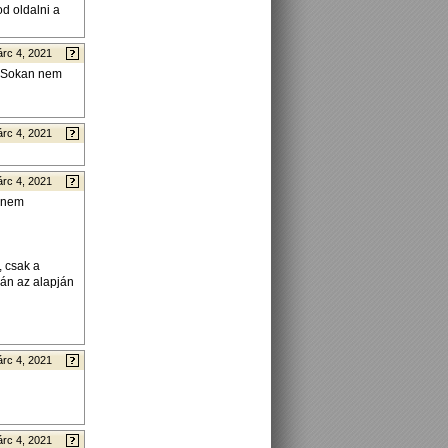
od oldalni a
rc 4, 2021
i. Sokan nem
rc 4, 2021
rc 4, 2021
g nem
, csak a
lán az alapján
rc 4, 2021
rc 4, 2021