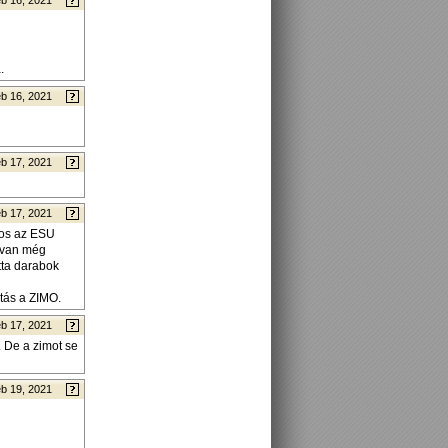
b 16, 2021
.
b 16, 2021
b 17, 2021
b 17, 2021
nos az ESU
s van még
tta darabok
tás a ZIMO.
b 17, 2021
 De a zimot se
b 19, 2021