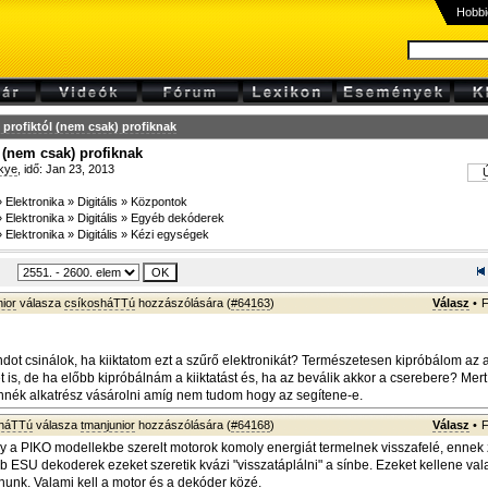
Hobbi
profiktól (nem csak) profiknak
 (nem csak) profiknak
kye
, idő: Jan 23, 2013
Ú
»
Elektronika
»
Digitális
»
Központok
»
Elektronika
»
Digitális
»
Egyéb dekóderek
»
Elektronika
»
Digitális
»
Kézi egységek
ior
válasza
csíkosháTTú
hozzászólására (
#64163
)
Válasz
•
F
dot csinálok, ha kiiktatom ezt a szűrő elektronikát? Természetesen kipróbálom az a
t is, de ha előbb kipróbálnám a kiiktatást és, ha az beválik akkor a cserebere? Mer
nék alkatrész vásárolni amíg nem tudom hogy az segítene-e.
sháTTú
válasza
tmanjunior
hozzászólására (
#64168
)
Válasz
•
F
y a PIKO modellekbe szerelt motorok komoly energiát termelnek visszafelé, ennek
b ESU dekoderek ezeket szeretik kvázi "visszatáplálni" a sínbe. Ezeket kellene va
nunk. Valami kell a motor és a dekóder közé.