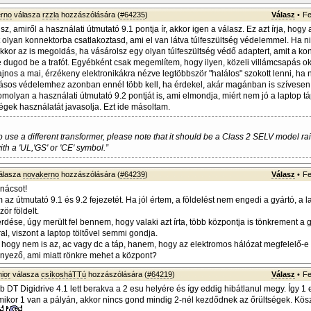
rno
válasza
rzzla
hozzászólására (
#64235
)
Válasz
•
Fe
z, amiről a használati útmutató 9.1 pontja ír, akkor igen a válasz. Ez azt írja, hogy 
t olyan konnektorba csatlakoztasd, ami el van látva túlfeszültség védelemmel. Ha ni
kkor az is megoldás, ha vásárolsz egy olyan túlfeszültség védő adaptert, amit a k
 dugod be a trafót. Egyébként csak megemlítem, hogy ilyen, közeli villámcsapás o
ajnos a mai, érzékeny elektronikákra nézve legtöbbször "halálos" szokott lenni, ha
ásos védelemhez azonban ennél több kell, ha érdekel, akár magánban is szívesen 
omolyan a használati útmutató 9.2 pontját is, ami elmondja, miért nem jó a laptop t
ségek használatát javasolja. Ezt ide másoltam.
to use a different transformer, please note that it should be a Class 2 SELV model ra
th a 'UL,'GS' or 'CE' symbol.”
álasza
novakerno
hozzászólására (
#64239
)
Válasz
•
Fe
nácsot!
 az útmutató 9.1 és 9.2 fejezetét. Ha jól értem, a földelést nem engedi a gyártó, a 
ör földelt.
dése, úgy merült fel bennem, hogy valaki azt írta, több központja is tönkrement a g
al, viszont a laptop töltővel semmi gondja.
, hogy nem is az, ac vagy dc a táp, hanem, hogy az elektromos hálózat megfelelő-e
ényező, ami miatt rönkre mehet a központ?
ior
válasza
csíkosháTTú
hozzászólására (
#64219
)
Válasz
•
Fe
 DT Digidrive 4.1 lett berakva a 2 esu helyére és így eddig hibátlanul megy. Így 1
ikor 1 van a pályán, akkor nincs gond mindig 2-nél kezdődnek az őrültségek. Kö