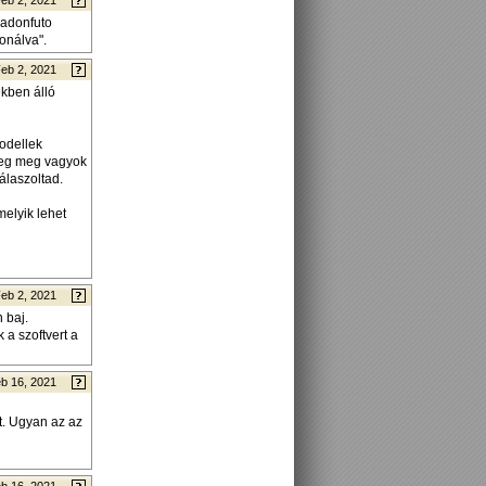
eb 2, 2021
badonfuto
ionálva".
eb 2, 2021
kben álló
modellek
 meg meg vagyok
álaszoltad.
elyik lehet
eb 2, 2021
 baj.
 a szoftvert a
b 16, 2021
t. Ugyan az az