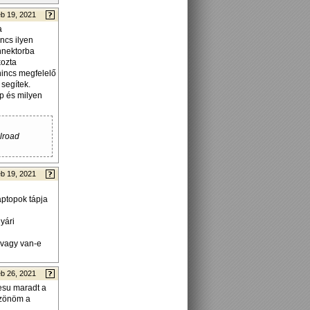
b 19, 2021
a
ncs ilyen
onnektorba
kozta
 nincs megfelelő
segítek.
áp és milyen
ilroad
b 19, 2021
laptopok tápja
yári
 vagy van-e
b 26, 2021
 esu maradt a
szönöm a