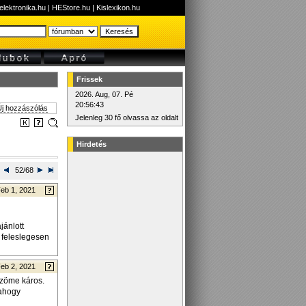
elektronika.hu
|
HEStore.hu
|
Kislexikon.hu
Frissek
2026. Aug, 07. Pé
20:56:43
j hozzászólás
Jelenleg 30 fő olvassa az oldalt
Hirdetés
52/68
eb 1, 2021
jánlott
t feleslegesen
eb 2, 2021
 zöme káros.
lahogy