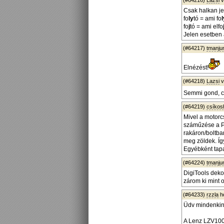
(#64216)
Lazsi
v
Csak halkan j
fo
ly
tó = ami fo
l
fo
j
tó = ami elfo
Jelen esetben 
(#64217)
tmanjun
Elnézést!
(#64218)
Lazsi
v
Semmi gond, cs
(#64219)
csíko
Mivel a motorc
száműzése a PI
rakáron/boltba
meg zöldek. Íg
Egyébként tapa
(#64224)
tmanjun
DigiTools deko
zárom ki mint o
(#64233)
rzzla
h
Üdv mindenkin
A Lenz LZV100