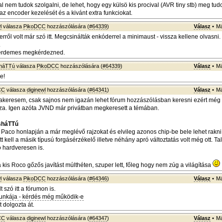
l nem tudok szolgalni, de lehet, hogy egy külsö kis procival (AVR tiny stb) meg tud
, az encoder kezelését és a kivánt extra funkciokat.
l
válasza
PikoDCC
hozzászólására (
#64339
)
Válasz
•
Má
erről volt már szó itt. Megcsinálták enkóderrel a minimaust - vissza kellene olvasn
.
 érdemes megkérdezned.
sháTTú
válasza
PikoDCC
hozzászólására (
#64339
)
Válasz
•
Má
e!
CC
válasza
diginewl
hozzászólására (
#64341
)
Válasz
•
Má
zakeresem, csak sajnos nem igazán lehet fórum hozzászólásban keresni ezért mé
za. Igen azóta JVND már privátban megkeresett a témában.
sháTTú
 Paco honlapján a már meglévő rajzokat és elvileg azonos chip-be bele lehet rakni
t kell a másik típusú forgásérzékelő illetve néhány apró változtatás volt még ott. Ta
 hardveresen is.
is a kis Roco gőzős javítást múlthéten, szuper lett, főleg hogy nem zúg a világítása
l
válasza
PikoDCC
hozzászólására (
#64346
)
Válasz
•
Má
lt szó itt a fórumon is.
munkája - kérdés még működik-e
t dolgozta át.
CC
válasza
diginewl
hozzászólására (
#64347
)
Válasz
•
Má