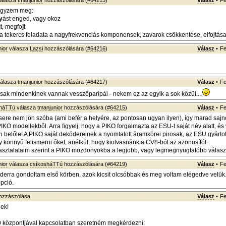
álasza
tmanjunior
hozzászólására (
#64215
)
Válasz
•
Fe
egyzem meg:
y
ást enged, vagy okoz
j
t, megfo
j
t
a tekercs feladata a nagyfrekvenciás komponensek, zavarok csökkentése, elfojtása
ior
válasza
Lazsi
hozzászólására (
#64216
)
Válasz
•
Fe
álasza
tmanjunior
hozzászólására (
#64217
)
Válasz
•
Fe
ak mindenkinek vannak vesszőparipái - nekem ez az egyik a sok közül...
sháTTú
válasza
tmanjunior
hozzászólására (
#64215
)
Válasz
•
Fe
sere nem jön szóba (ami befér a helyére, az pontosan ugyan ilyen), így marad saj
KO modellekből. Arra figyelj, hogy a PIKO forgalmazta az ESU-t saját név alatt, é
n belőle! A PIKO saját dekódereinek a nyomtatott áramkörei pirosak, az ESU gyárto
y könnyű felismerni őket, anélkül, hogy kiolvasnánk a CV8-ból az azonosítót.
sztalataim szerint a PIKO mozdonyokba a legjobb, vagy legmegnyugtatóbb válasz
ior
válasza
csíkosháTTú
hozzászólására (
#64219
)
Válasz
•
Fe
derra gondoltam első körben, azok kicsit olcsóbbak és meg voltam elégedve velük.
pció.
ozzászólása
Válasz
•
Fe
ek!
 központjával kapcsolatban szeretném megkérdezni: