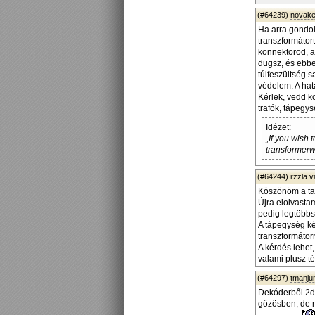
(#64239)
novake
Ha arra gondols
transzformátor
konnektorod, a
dugsz, és ebbe
túlfeszültség s
védelem. A hat
Kérlek, vedd k
trafók, tápegy
Idézet:
„If you wish 
transformerwi
(#64244)
rzzla
v
Köszönöm a ta
Újra elolvastam
pedig legtöbbsz
A tápegység kér
transzformátorr
A kérdés lehet
valami plusz t
(#64297)
tmanjun
Dekóderből 2db
gőzösben, de m