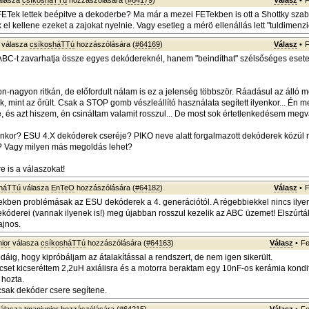
álasza
csíkosháTTú
hozzászólására (
#64179
)
Válasz
•
F
FETek lettek beépitve a dekoderbe? Ma már a mezei FETekben is ott a Shottky sza
el kellene ezeket a zajokat nyelnie. Vagy esetleg a mérö ellenállás lett "tuldimenz
válasza
csíkosháTTú
hozzászólására (
#64169
)
Válasz
•
F
BC-t zavarhatja össze egyes dekódereknél, hanem "beindíthat" szélsőséges esete
n-nagyon ritkán, de előfordult nálam is ez a jelenség többször. Ráadásul az álló 
k, mint az őrült. Csak a STOP gomb vészleállító használata segített ilyenkor... Én
e, és azt hiszem, én csináltam valamit rosszul... De most sok értetlenkedésem megv
yenkor? ESU 4.X dekóderek cseréje? PIKO neve alatt forgalmazott dekóderek közül m
? Vagy milyen más megoldás lehet?
 is a válaszokat!
sháTTú
válasza
EnTeO
hozzászólására (
#64182
)
Válasz
•
F
kben problémásak az ESU dekóderek a 4. generációtól. A régebbiekkel nincs ilyen
ekóderei (vannak ilyenek is!) meg újabban rosszul kezelik az ABC üzemet! Elszúrták
ajnos.
ior
válasza
csíkosháTTú
hozzászólására (
#64163
)
Válasz
•
Fe
dáig, hogy kipróbáljam az átalakítással a rendszert, de nem igen sikerült.
ercset kicseréltem 2,2uH axiálisra és a motorra beraktam egy 10nF-os kerámia kondi
 hozta.
sak dekóder csere segítene.