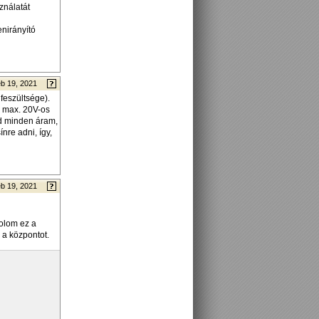
ználatát
enirányító
b 19, 2021
feszültsége).
y max. 20V-os
d minden áram,
nre adni, így,
b 19, 2021
olom ez a
 a központot.