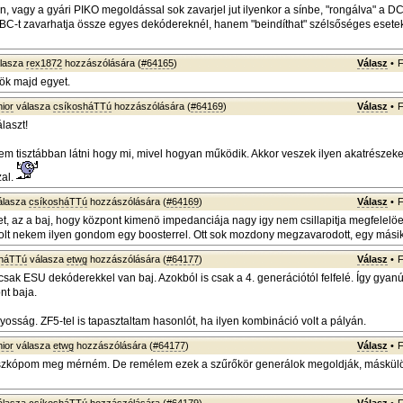
, vagy a gyári PIKO megoldással sok zavarjel jut ilyenkor a sínbe, "rongálva" a DC
C-t zavarhatja össze egyes dekódereknél, hanem "beindíthat" szélsőséges esete
lasza
rex1872
hozzászólására (
#64165
)
Válasz
•
F
dök majd egyet.
ior
válasza
csíkosháTTú
hozzászólására (
#64169
)
Válasz
•
F
laszt!
m tisztábban látni hogy mi, mivel hogyan működik. Akkor veszek ilyen akatrészeke
zal.
álasza
csíkosháTTú
hozzászólására (
#64169
)
Válasz
•
F
t, az a baj, hogy központ kimenö impedanciája nagy igy nem csillapitja megfelelö
Volt nekem ilyen gondom egy boosterrel. Ott sok mozdony megzavarodott, egy más
sháTTú
válasza
etwg
hozzászólására (
#64177
)
Válasz
•
F
e csak ESU dekóderekkel van baj. Azokból is csak a 4. generációtól felfelé. Így gya
nt baja.
yosság. ZF5-tel is tapasztaltam hasonlót, ha ilyen kombináció volt a pályán.
ior
válasza
etwg
hozzászólására (
#64177
)
Válasz
•
F
szkópom meg mérném. De remélem ezek a szűrőkör generálok megoldják, máskül