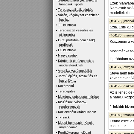
Ezek hiányában
tanácsok, tippek
Nem csak az AB
•
Terepasztali pályaépítés
modelleket is.
•
Váltók, vágányzat készítése
házilag
(#64173)
jvnd
vá
•
TT klubtopic
Szia. Este kül
•
Terepasztal vezérlés és
elektronika
(#64176)
tmanjun
•
DCC profiktól (nem csak)
Köszönöm a vá
profiknak
•
H0 klubtopic
Most már kezde
•
Nagyvasutak
kipróbálom az
•
Kérdések és üzenetek a
moderátoroknak
(#64177)
etwg
v
•
Amerikai vasútmodellek
Steve nem lehe
•
Jármű építés, átalakítás és
zavarjeleket. 
hasonlók....
•
Közérdekű
(#64179)
csíko
•
Terepépítés
Az is lehet, d
•
Mozdony sebesség mérése
a nanoX közpo
•
Kiállítások, vásárok,
rendezvények
*: Inkább bizon
•
Közlekedési kirándulások!
(#64180)
tmanjun
•
T-Track
Lenne oszcilo
•
Modell bemutató - Kinek,
csere lesz.
milyen van?
•
Fordítókorong, tolópad