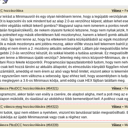
CC
hozzászólása
Válasz
•
Fe
 leírást a Minimausról és egy olyan kérdésem lenne, hogy a legújabb verziójának 
iót is kapcsolni és sok mindent tud az alap 2.0-as verzióhoz képest, abban lehet es
erélni végállás nélküli tekerő gombra? Magyarul sajna nem ismerem a pontos nevét 
talán forgásérzékelő), de nekem olyasmi funkció tetszene, hogy nem nyilak jelzik,
a potmétert egy másik ellentétesen futó mozdonyhoz, hanem a tekerő gomb aktuáli
 nézi. Így nem lenne az, hogy ha eltekerem balra középállásból az egyik mozdony
nék a másik mozdonyra ami jobbra mozog, akkor előtte vissza kell tekernem balról j
ddig el nem érem a 2. mozdony aktuális sebességét. Láttam pár megvalósítás lehe
gebbi 2.0-ás verzióhoz készült, és sokkal kisebb a tudása azoknak. Ez megvalósíth
lyen lenne a Minimaus újabb verziója? Jelenleg még nincs központ+Minimaus, de 
ani Roco fekete központról. Programozási tapasztalatomból tudom, hogy nem nehé
csak kell hozzá tárolni az aktuális állapotot, és elmozdulás irányától függően növe
zámlálót, ameddig el nem érem az alsó vagy felső limitet, viszont akkor is tekerném l
 egyszerűen nem változna a sebesség. Igaz ehhez kell, hogy assemblyben is tudj
 meglegyen a 3.6-os Minimaus kódja, amit eddig csak HEX fájlban találtam meg.
álasza
PikoDCC
hozzászólására (
#64321
)
Válasz
•
Fe
rogramozni, akkor talán van esély a cserére, de alapbol aligha, mert a poti meg az 
apon müködik, és ráadásul az utobbihoz több bemenet/port kell. A potihoz csak eg
CC
válasza
etwg
hozzászólására (
#64322
)
Válasz
•
Má
i tudok, igaz nem ebben a nyelvben, viszont kis tanulással talán megvalósítható.
ráskódja az újabb Minimausnak vagy csak a régihez van.
álasza
PikoDCC
hozzászólására (
#64339
)
Válasz
•
Má