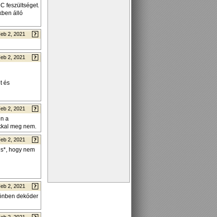
C feszültséget.
kben álló
eb 2, 2021
eb 2, 2021
t és
eb 2, 2021
en a
ikkal meg nem.
eb 2, 2021
nús*, hogy nem
eb 2, 2021
önben dekóder