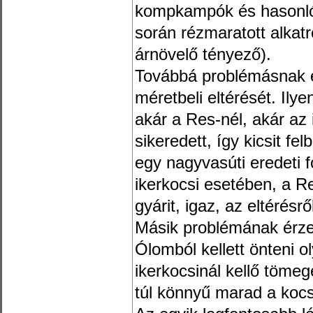
kompkampók és hasonlók
során rézmaratott alkatr
árnövelő tényező).
Továbbá problémásnak 
méretbeli eltérését. Ilye
akár a Res-nél, akár az 
sikeredett, így kicsit fel
egy nagyvasúti eredeti f
ikerkocsi esetében, a Re
gyárit, igaz, az eltérésről
Másik problémának érze
Ólomból kellett önteni o
ikerkocsinál kellő tömeg
túl könnyű marad a kocsi