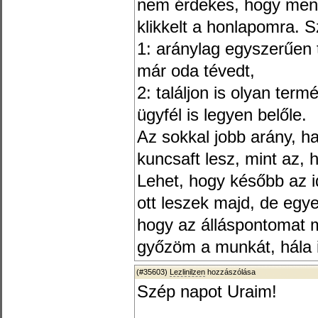
nem érdekes, hogy menn
klikkelt a honlapomra.
1: aránylag egyszerűen
már oda tévedt,
2: találjon is olyan term
ügyfél is legyen belőle.
Az sokkal jobb arány, h
kuncsaft lesz, mint az, 
Lehet, hogy később az i
ott leszek majd, de egy
hogy az álláspontomat
győzöm a munkát, hála i
(#35603)
Lezlinilzen
hozzászólása
Szép napot Uraim!