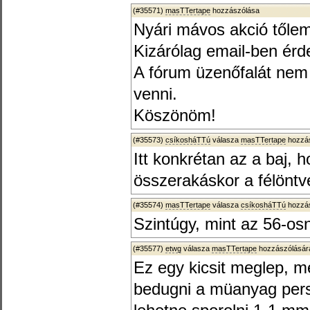
(#35571)
masTTertape
hozzászólása
Nyári mávos akció tőle
Kizárólag email-ben érd
A fórum üzenőfalát nem
venni.
Köszönöm!
(#35573)
csíkosháTTú
válasza
masTTertape
hozzás
Itt konkrétan az a baj, h
összerakáskor a félöntv
(#35574)
masTTertape
válasza
csíkosháTTú
hozzás
Szintúgy, mint az 56-osn
(#35577)
etwg
válasza
masTTertape
hozzászólására
Ez egy kicsit meglep, me
bedugni a müanyag perse