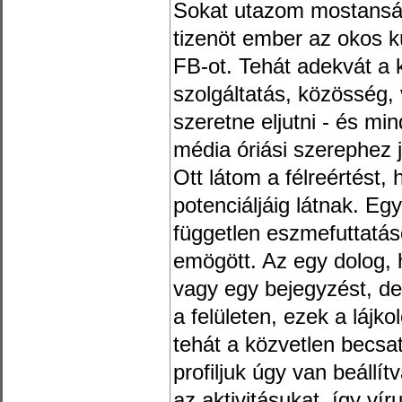
Sokat utazom mostanság
tizenöt ember az okos kü
FB-ot. Tehát adekvát a 
szolgáltatás, közösség,
szeretne eljutni - és mi
média óriási szerephez j
Ott látom a félreértést,
potenciáljáig látnak. Egy
független eszmefuttatá
emögött. Az egy dolog, h
vagy egy bejegyzést, d
a felületen, ezek a lájk
tehát a közvetlen becsa
profiljuk úgy van beállít
az aktivitásukat, így vír