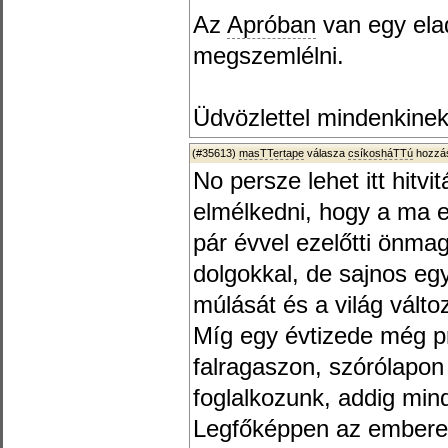
Az
Apróban
van egy ela
megszemlélni.
Üdvözlettel mindenkinek
(#35613)
masTTertape
válasza
csíkosháTTú
hozzás
No persze lehet itt hitv
elmélkedni, hogy a ma e
pár évvel ezelőtti önma
dolgokkal, de sajnos egy
múlását és a világ válto
Míg egy évtizede még pr
falragaszon, szórólapon
foglalkozunk, addig min
Legfőképpen az emberek