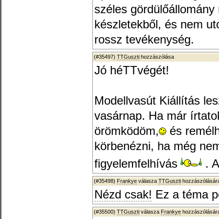
széles gördülőállomány 
készletekből, és nem u
rossz tevékenység.
(#35497)
TTGuszti
hozzászólása
Jó héTTvégét!
Modellvasút Kiállítás l
vasárnap. Ha már írtat
örömködöm,
és remélh
körbenézni, ha még nem 
figyelemfelhívás
. 
(#35498)
Frankye
válasza
TTGuszti
hozzászólására
Nézd csak!
Ez a téma p
(#35500)
TTGuszti
válasza
Frankye
hozzászólására