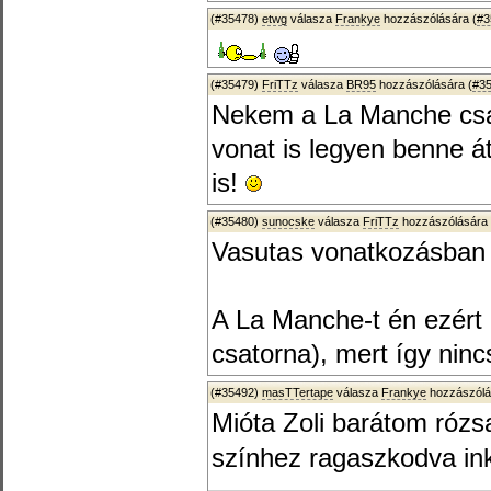
(#35478)
etwg
válasza
Frankye
hozzászólására (
#3
(#35479)
FriTTz
válasza
BR95
hozzászólására (
#3
Nekem a La Manche csa
vonat is legyen benne át
is!
(#35480)
sunocske
válasza
FriTTz
hozzászólására 
Vasutas vonatkozásban m
A La Manche-t én ezért
csatorna), mert így nincs
(#35492)
masTTertape
válasza
Frankye
hozzászólá
Mióta Zoli barátom rózsa
színhez ragaszkodva in