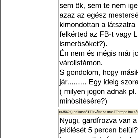
sem ök, sem te nem igen
azaz az egész mestersé
kimondottan a látszatra 
felkérted az FB-t vagy 
ismerösöket?).
Én nem és mégis már jo
várolistámon.
S gondolom, hogy másik 
jár......... Egy ideig s
( milyen jogon adnak pl
minösitésére?)
(#35624)
csíkosháTTú
válasza
masTTertape
hozzás
Nyugi, gardírozva van a
jelölését 5 percen belü