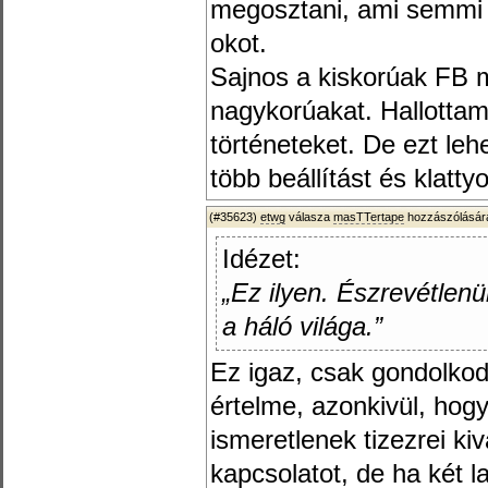
megosztani, ami semmi 
okot.
Sajnos a kiskorúak FB 
nagykorúakat. Hallottam
történeteket. De ezt leh
több beállítást és klatty
(#35623)
etwg
válasza
masTTertape
hozzászólására
Idézet:
„Ez ilyen. Észrevétlen
a háló világa.”
Ez igaz, csak gondolkod
értelme, azonkivül, hog
ismeretlenek tizezrei ki
kapcsolatot, de ha két l