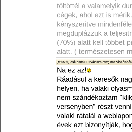
töltöttél a valamelyik d
cégek, ahol ezt is mérik.
kényszeritve mindenféle
megduplázzuk a teljesi
(70%) alatt kell többet
alatt. ( természetesen 
(#35594)
csíkosháTTú
válasza
etwg
hozzászólására
Na ez az!
Ráadásul a keresők nag
helyen, ha valaki olyas
nem szándékoztam "klikk
versenyben" részt venn
valaki rátalál a weblapo
évek azt bizonyítják, hog