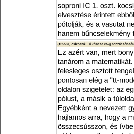
soproni IC 1. oszt. koc
elvesztése érintett ebbő
pótolják, és a vasutat 
hanem bűncselekmény tör
(#35581)
csíkosháTTú
válasza
etwg
hozzászólására
Ez azért van, mert bonyo
tanárom a matematikát. 
felesleges osztott tenge
pontosan elég a "tt-model
oldalon szigetelet: az e
pólust, a másik a túlold
Egyébként a nevezett gy
hajlamos arra, hogy a 
összecsússzon, és ívbe 