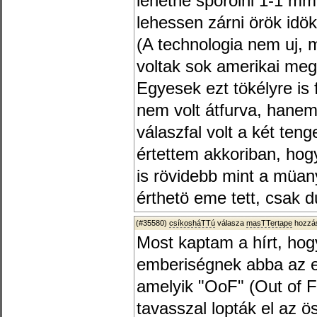
lehetne sporolni 1-1 mm-
lehessen zárni örök idök
(A technologia nem uj, 
voltak sok amerikai meg
Egyesek ezt tökélyre is 
nem volt átfurva, hane
válaszfal volt a két ten
értettem akkoriban, hog
is rövidebb mint a müany
érthetö eme tett, csak d
(#35580)
csíkosháTTú
válasza
masTTertape
hozzás
Most kaptam a hírt, hogy
emberiségnek abba az e
amelyik "OoF" (Out of F
tavasszal lopták el az ö