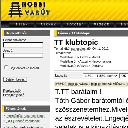
Bejelentkezés
Fórum
»
TT klubtopic
Felhasználónév:
TT klubtopic
Témaindító:
sunocske
, idő: Okt 1, 2012
Jelszó:
Témakörök:
Modellvasút
»
Asztal
»
Modul
Modellvasút
»
Asztal
»
Hagyományos
Modellvasút
»
Asztal
»
Dioráma
Bejelentkezve marad
Lapozás
(#35420)
help-ez
válasza
help-ez
hozzászólására (
T.TT barátaim !
Regisztráció
Elfelejtett jelszó
Tóth Gábor barátomtól é
szösszenetemhez.Mivel é
Fórum témák
•
Információk, hasznos linkek
az észrevételeit.Enge
•
[OFF] Pihenő vasutasok
veletek is a kiigazítások
•
Alkatrészekről, javításokról