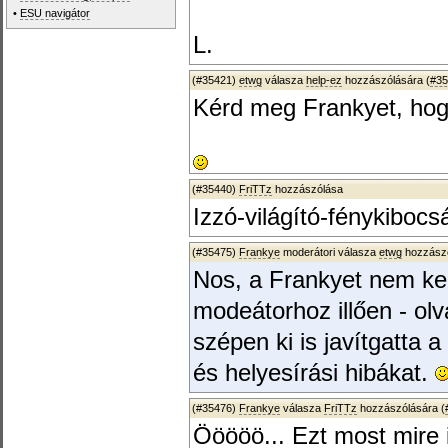
•
ESU navigátor
L.
(#35421)
etwg
válasza
help-ez
hozzászólására (
#35
Kérd meg Frankyet, hogy
(#35440)
FriTTz
hozzászólása
Izzó-világító-fénykibocsá
(#35475)
Frankye
moderátori válasza
etwg
hozzászó
Nos, a Frankyet nem kell
modeátorhoz illően - ol
szépen ki is javítgatta a
és helyesírási hibákat.
(#35476)
Frankye
válasza
FriTTz
hozzászólására (
Ööööö... Ezt most mire 