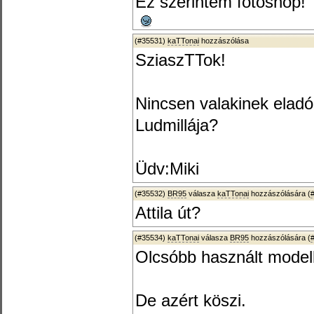
Ez szerintem fotóshop!
(#35531)
kaTTonai
hozzászólása
SziaszTTok!
Nincsen valakinek elad
Ludmillája?
Üdv:Miki
(#35532)
BR95
válasza
kaTTonai
hozzászólására (
Attila út?
(#35534)
kaTTonai
válasza
BR95
hozzászólására (
Olcsóbb használt modell
De azért köszi.