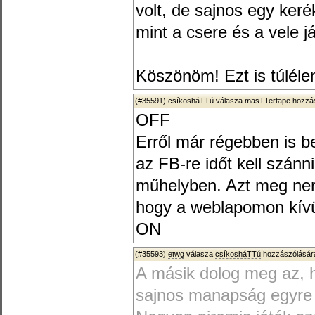
volt, de sajnos egy keré
mint a csere és a vele j
Köszönöm! Ezt is túléle
(#35591)
csíkosháTTú
válasza
masTTertape
hozzás
OFF
Erről már régebben is 
az FB-re időt kell szánn
műhelyben. Azt meg nem
hogy a weblapomon kívü
ON
(#35593)
etwg
válasza
csíkosháTTú
hozzászólására
A másik dolog meg az, 
sajnos manapság egyre n