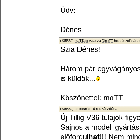
Üdv:
Dénes
(#35560)
maTTato
válasza
DinoTT
hozzászólására 
Szia Dénes!
Három pár egyvágányos 
is küldök...
Köszönettel: maTT
(#35562)
csíkosháTTú
hozzászólása
Új Tillig V36 tulajok figy
Sajnos a modell gyártás
előfordul
hat
!!! Nem mind