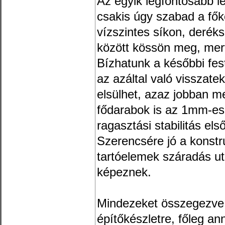
Az egyik legfontosabb l
csakis úgy szabad a fők
vízszintes síkon, derék
között kössön meg, mer
Bízhatunk a későbbi fes
az azáltal való visszate
elsülhet, azaz jobban m
fődarabok is az 1mm-es s
ragasztási stabilitás els
Szerencsére jó a konstru
tartóelemek száradás ut
képeznek.
Mindezeket összegezve 
építőkészletre, főleg a