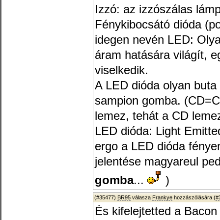
Izzó: az izzószálas lám
Fénykibocsátó dióda (po
idegen nevén LED: Olyan
áram hatására világít, 
viselkedik.
A LED dióda olyan buta 
sampion gomba. (CD=Co
lemez, tehát a CD lem
LED dióda: Light Emitte
ergo a LED dióda fénye
jelentése magyareul pe
gomba
...
)
(#35477)
BR95
válasza
Frankye
hozzászólására (
#
És kifelejtetted a Bacon