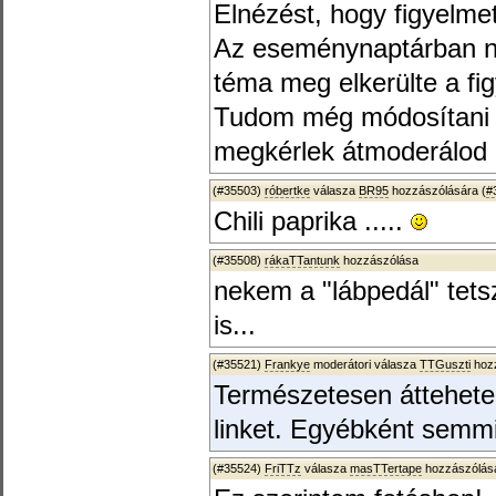
Elnézést, hogy figyelme
Az eseménynaptárban né
téma meg elkerülte a fi
Tudom még módosítani i
megkérlek átmoderálod
(#35503)
róbertke
válasza
BR95
hozzászólására (
#
Chili paprika .....
(#35508)
rákaTTantunk
hozzászólása
nekem a "lábpedál" tetsz
is...
(#35521)
Frankye
moderátori válasza
TTGuszti
hozz
Természetesen áttehete
linket. Egyébként semm
(#35524)
FriTTz
válasza
masTTertape
hozzászólásá