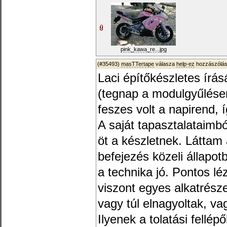
pink_kawa_re...jpg
(#35493)
masTTertape
válasza
help-ez
hozzászólás
Laci építőkészletes írá
(tegnap a modulgyűlésen
feszes volt a napirend, 
A saját tapasztalataimbó
öt a készletnek. Láttam 
befejezés közeli állapo
a technika jó. Pontos lé
viszont egyes alkatrész
vagy túl elnagyoltak, v
Ilyenek a tolatási fellé