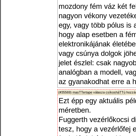
mozdony fém váz két fe
nagyon vékony vezetéke
egy, vagy több pólus is 
hogy alap esetben a fé
elektronikájának életé
vagy csúnya dolgok jöh
jelet észlel: csak nagyo
analógban a modell, vag
az gyanakodhat erre a h
(#35569)
masTTertape
válasza
csíkosháTTú
hozzás
Ezt épp egy aktuális p
méretben.
Fuggerth vezérlőkocsi di
tesz, hogy a vezérlőfej 