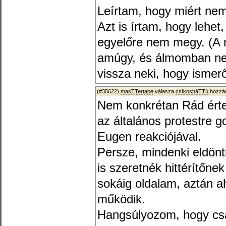
Leírtam, hogy miért nem
Azt is írtam, hogy lehet,
egyelőre nem megy. (A n
amúgy, és álmomban nem
vissza neki, hogy ismerő
(#35622)
masTTertape
válasza
csíkosháTTú
hozzás
Nem konkrétan Rád érte
az általános protestre
Eugen reakciójával.
Persze, mindenki eldönt
is szeretnék hittérítőn
sokáig oldalam, aztán aho
működik.
Hangsúlyozom, hogy csa