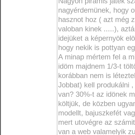
Nagyon piramis játék sz
nagyérdemünek, hogy ott
hasznot hoz ( azt még z
valoban kinek .....), azt
idejüket a képernyök e
hogy nekik is pottyan e
A minap mértem fel a 
idöm majdnem 1/3-t tölt
korábban nem is léteztek
Jobbat) kell produkálni 
van? 30%-t az idönek m
költjük, de közben ugya
modellt, bajuszkefét vag
mert utovégre az számi
van a web valamelyik z