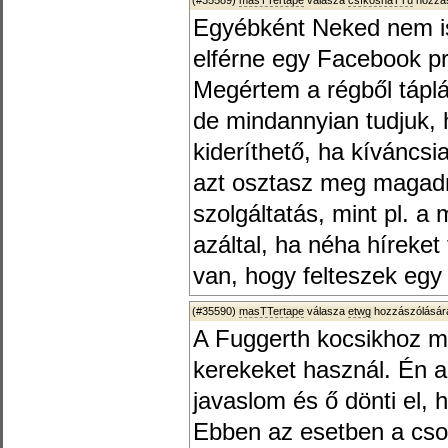
(#35589)
masTTertape
válasza
csíkosháTTú
hozzás
Egyébként Neked nem is
elférne egy Facebook pro
Megértem a régből táplá
de mindannyian tudjuk,
kideríthető, ha kíváncsi
azt osztasz meg magadró
szolgáltatás, mint pl. a
azáltal, ha néha híreket
van, hogy felteszek egy 
(#35590)
masTTertape
válasza
etwg
hozzászólására
A Fuggerth kocsikhoz ma
kerekeket használ. Én a
javaslom és ő dönti el,
Ebben az esetben a cso