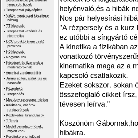
tanácsok, tippek
helyénvaló,és a hibák ne
•
Terepasztali pályaépítés
•
Váltók, vágányzat készítése
Nos pár helyesírási hibát
házilag
•
TT klubtopic
"A rézpersely és a kur
•
Terepasztal vezérlés és
ez utóbbi a síngyártó cé
elektronika
•
DCC profiktól (nem csak)
A kinetika a fizikában a
profiknak
•
H0 klubtopic
vonatkozó törvényszerűs
•
Nagyvasutak
•
Kérdések és üzenetek a
kinematika maga az a m
moderátoroknak
•
Amerikai vasútmodellek
kapcsoló csatlakozik.
•
Jármű építés, átalakítás és
hasonlók....
Ezeket sokszor, sokan ö
•
Közérdekű
összefoglaló cikket írs
•
Terepépítés
•
Mozdony sebesség mérése
tévesen leírva."
•
Kiállítások, vásárok,
rendezvények
•
Közlekedési kirándulások!
•
T-Track
Köszönöm Gábornak,hogy
•
Modell bemutató - Kinek,
hibákra.
milyen van?
•
Fordítókorong, tolópad