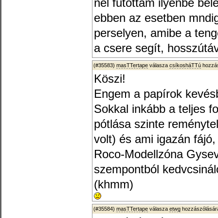
nél futottam ilyenbe be
ebben az esetben mndig
perselyen, amibe a teng
a csere segít, hosszútá
(#35583)
masTTertape
válasza
csíkosháTTú
hozzás
Köszi!
Engem a papírok kevésb
Sokkal inkább a teljes f
pótlása szinte reménytel
volt) és ami igazán fáj
Roco-Modellzóna Gysev 
szempontból kedvcsinál
(khmm)
(#35584)
masTTertape
válasza
etwg
hozzászólására