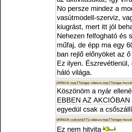
No persze mindez a mode
vasútmodell-szerviz, v
kiugrást, mert itt jól be
Nehezen felfogható és 
műfaj, de épp ma egy 6
ban rejlő előnyöket az 
Ez ilyen. Észrevétlenül
háló világa.
(#35614)
masTTertape
válasza
masTTertape
hozzás
Köszönöm a nyár ellenér
EBBEN AZ AKCIÓBAN
egyedül csak a csőszállí
(#35619)
csíkosháTTú
válasza
masTTertape
hozzás
Ez nem hitvita