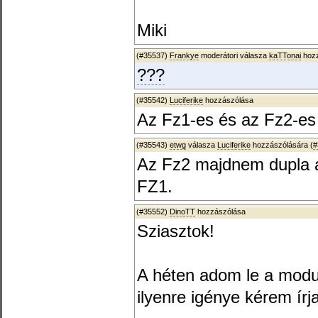
Miki
(#35537)
Frankye
moderátori válasza
kaTTonai
hozz
???
(#35542)
Luciferike
hozzászólása
Az Fz1-es és az Fz2-es
(#35543)
etwg
válasza
Luciferike
hozzászólására (
#
Az Fz2 majdnem dupla a
FZ1.
(#35552)
DinoTT
hozzászólása
Sziasztok!
A héten adom le a modu
ilyenre igénye kérem ír