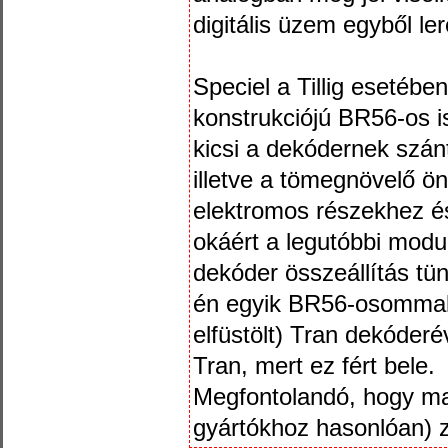
digitális üzem egyből le
Speciel a Tillig esetében
konstrukciójú BR56-os i
kicsi a dekódernek szán
illetve a tömegnövelő ön
elektromos részekhez és
okáért a legutóbbi modul
dekóder összeállítás t
én egyik BR56-osommal 
elfüstölt) Tran dekóder
Tran, mert ez fért bele.
Megfontolandó, hogy mag
gyártókhoz hasonlóan) 