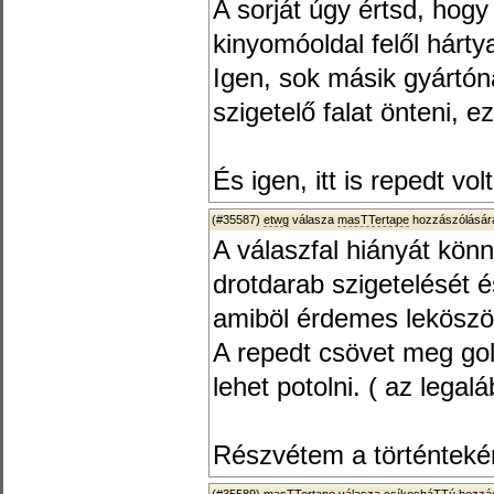
A sorját úgy értsd, hog
kinyomóoldal felől hárt
Igen, sok másik gyártón
szigetelő falat önteni, ez
És igen, itt is repedt vol
(#35587)
etwg
válasza
masTTertape
hozzászólására
A válaszfal hiányát könn
drotdarab szigetelését 
amiböl érdemes leköször
A repedt csövet meg gol
lehet potolni. ( az lega
Részvétem a történtekér