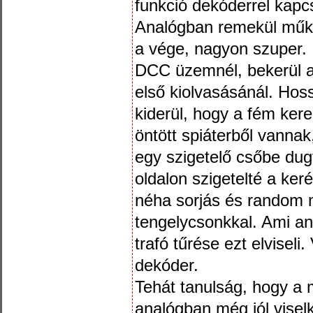
funkció dekóderrel kapc
Analógban remekül működ
a vége, nagyon szuper.
DCC üzemnél, bekerül a
első kiolvasásánál. Ho
kiderül, hogy a fém ker
öntött spiáterből vannak
egy szigetelő csőbe dug
oldalon szigetelté a ke
néha sorjás és random 
tengelycsonkkal. Ami an
trafó tűrése ezt elvisel
dekóder.
Tehát tanulság, hogy a 
analógban még jól visel