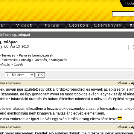
Hobbi
ítókorong, tolópad
g, tolópad
Tz
, idő: Ápr 13, 2013
Ú
»
Tervezés
»
Pálya és berendezések
»
Elektronika
»
Analóg
»
Vezérlés, szabályozás
»
Asztal
»
Egyéb
hozzászólása
Válasz
•
Á
k, ugyan már született egy cikk a fordítókorongokról és egynek az építéséről is 
n számomra, de úgy gondoltam mivel én most fogok belevágni egynek az építésébe
bb az információ áramlás és bátran ötletelhet mindenki a műszaki és építési meg
t ötleteim alapján elkezdtem a hozzávalók összeguberálását, a lemezjátszótól a lép
zérlő elektronikáig nem kihagyva a hajtáslánc egyéb elemeit sem.
e van emberem az igazi kihívás egy szép fordítókorong elkészítése lesz!
hozzászólása
Válasz
•
Á
nk haver pincéjében, kerültek elő érdekes dolgok, majd rakok fel képet világosban 