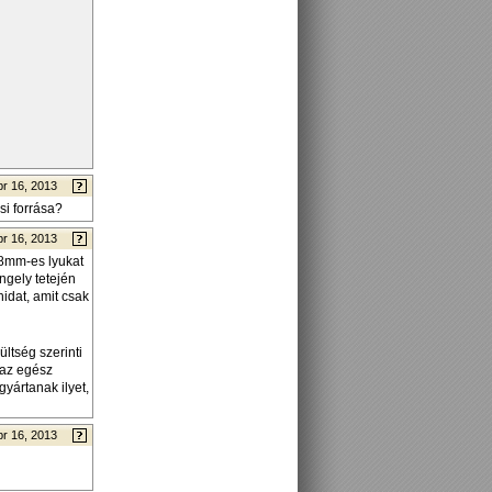
pr 16, 2013
si forrása?
pr 16, 2013
18mm-es lyukat
ngely tetején
hidat, amit csak
ltség szerinti
 az egész
gyártanak ilyet,
pr 16, 2013