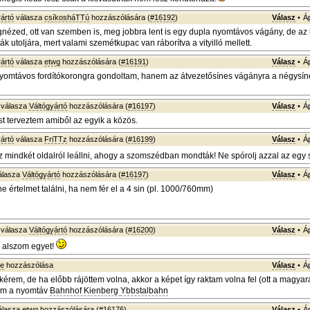
ártó
válasza
csíkosháTTú
hozzászólására (
#16192
)
Válasz
•
Á
ézed, ott van szemben is, meg jobbra lent is egy dupla nyomtávos vágány, de az 
k utoljára, mert valami szemétkupac van ráborítva a vityilló mellett.
ártó
válasza
etwg
hozzászólására (
#16191
)
Válasz
•
Á
yomtávos fordítókorongra gondoltam, hanem az átvezetősínes vágányra a négysí
válasza
Váltógyártó
hozzászólására (
#16197
)
Válasz
•
Á
st terveztem amiből az egyik a közös.
ártó
válasza
FriTTz
hozzászólására (
#16199
)
Válasz
•
Á
z mindkét oldalról leállni, ahogy a szomszédban mondták! Ne spórolj azzal az egy s
álasza
Váltógyártó
hozzászólására (
#16197
)
Válasz
•
Á
e értelmet találni, ha nem fér el a 4 sin (pl. 1000/760mm)
válasza
Váltógyártó
hozzászólására (
#16200
)
Válasz
•
Á
 alszom egyet!
ke
hozzászólása
Válasz
•
Á
kérem, de ha előbb rájöttem volna, akkor a képet így raktam volna fel (ott a magya
mm a nyomtáv
Bahnhof Kienberg
Ybbstalbahn
álasza
etwg
hozzászólására (
#16176
)
Válasz
•
Á