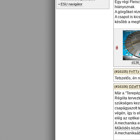
Egy régi Fleis
•
ESU navigátor
hiányoznak.
A görgőket réz
A csapot is kic
később a megh
d136_
(#16105)
FriTTz
Tetszetős, én n
(#16106)
DZolT
Már a "Terepépí
Régóta tervezt
szükséges kezd
csapágyazott t
végén, így is e
elég az optika
A mechanika eg
Működés közben
A mechanikaábó