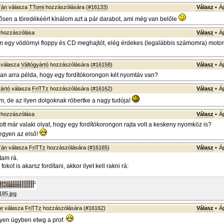
Tán
válasza
TTomi
hozzászólására (
#16133
)
Válasz
•
Á
ősen a töredékéért kínálom azt a pár darabot, ami még van belőle
hozzászólása
Válasz
•
Á
m egy vödörnyi floppy és CD meghajtót, elég érdekes (legalábbis számomra) moto
válasza
Váltógyártó
hozzászólására (
#16158
)
Válasz
•
Á
n arra példa, hogy egy fordítókorongon két nyomtáv van?
ártó
válasza
FriTTz
hozzászólására (
#16162
)
Válasz
•
Á
, de az ilyen dolgoknak róbertke a nagy tudója!
hozzászólása
Válasz
•
Á
tott már valaki olyat, hogy egy fordítókorongon rajta volt a keskeny nyomköz is?
egyen az első!
Tán
válasza
FriTTz
hozzászólására (
#16165
)
Válasz
•
Á
tam rá.
okot is akarsz fordítani, akkor ilyet kell rakni rá:
185.jpg
ke
válasza
FriTTz
hozzászólására (
#16162
)
Válasz
•
Á
lyen ügyben etwg a prof.