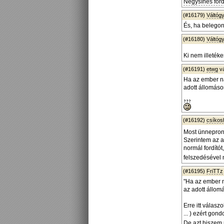
Négysínes ford
(#16179)
Váltógy
És, ha belegon
(#16180)
Váltógy
Ki nem illeték
(#16191)
etwg
v
Ha az ember na
adott állomáso
(#16192)
csíko
Most ünnepront
Szerintem az a 
normál fordítót
felszedésével 
(#16195)
FriTTz
"Ha az ember n
az adott állom
Erre itt válas
... ) ezért gon
De azt hiszem 