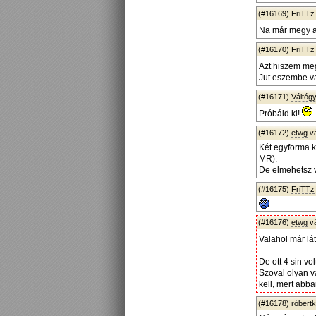
(#16169)
FriTTz
Na már megy a
(#16170)
FriTTz
Azt hiszem meg 
Jut eszembe va
(#16171)
Váltógy
Próbáld ki!
(#16172)
etwg
v
Két egyforma k
MR).
De elmehetsz v
(#16175)
FriTTz
(#16176)
etwg
v
Valahol már lá
De ott 4 sin vo
Szoval olyan v
kell, mert abb
(#16178)
róbert