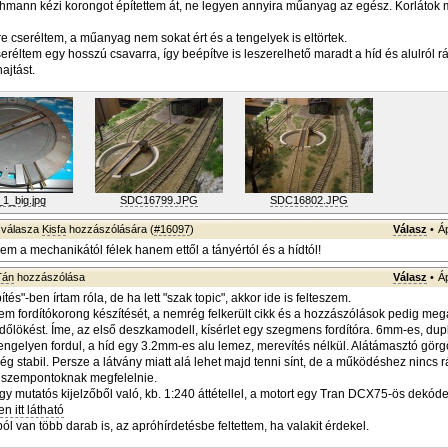
chmann kézi korongot építettem át, ne legyen annyira műanyag az egész. Korlátok
re cseréltem, a műanyag nem sokat ért és a tengelyek is eltörtek.
seréltem egy hosszú csavarra, így beépítve is leszerelhető maradt a híd és alulról rá
ajtást.
1_big.jpg
SDC16799.JPG
SDC16802.JPG
válasza
Kisfa
hozzászólására (
#16097
)
Válasz
•
Á
em a mechanikától félek hanem ettől a tányértól és a hídtól!
Tán
hozzászólása
Válasz
•
Á
tés"-ben írtam róla, de ha lett "szak topic", akkor ide is felteszem.
em fordítókorong készítését, a nemrég felkerült cikk és a hozzászólások pedig meg
őlökést. Íme, az első deszkamodell, kísérlet egy szegmens fordítóra. 6mm-es, dup
engelyen fordul, a híd egy 3.2mm-es alu lemez, merevítés nélkül. Alátámasztó gör
lég stabil. Persze a látvány miatt alá lehet majd tenni sínt, de a működéshez nincs r
i szempontoknak megfelelnie.
y mutatós kijelzőből való, kb. 1:240 áttétellel, a motort egy Tran DCX75-ös dekóder
 itt látható
l van több darab is, az apróhírdetésbe feltettem, ha valakit érdekel.