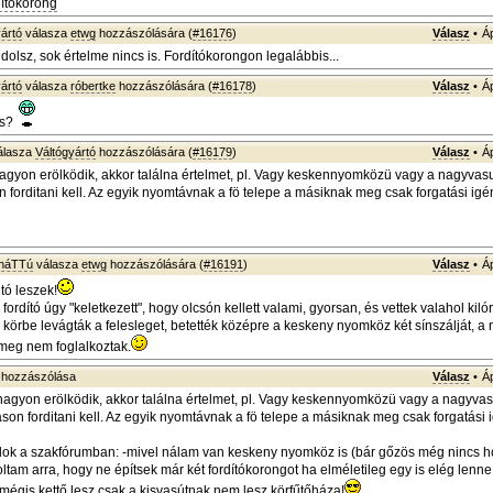
ítókorong
ártó
válasza
etwg
hozzászólására (
#16176
)
Válasz
•
Á
dolsz, sok értelme nincs is. Fordítókorongon legalábbis...
ártó
válasza
róbertke
hozzászólására (
#16178
)
Válasz
•
Á
es?
álasza
Váltógyártó
hozzászólására (
#16179
)
Válasz
•
Á
gyon erölködik, akkor találna értelmet, pl. Vagy keskennyomközü vagy a nagyvas
n forditani kell. Az egyik nyomtávnak a fö telepe a másiknak meg csak forgatási igé
sháTTú
válasza
etwg
hozzászólására (
#16191
)
Válasz
•
Á
ó leszek!
fordító úgy "keletkezett", hogy olcsón kellett valami, gyorsan, és vettek valahol kiló
, körbe levágták a felesleget, betették középre a keskeny nyomköz két sínszálját, a
meg nem foglalkoztak.
hozzászólása
Válasz
•
Á
agyon erölködik, akkor találna értelmet, pl. Vagy keskennyomközü vagy a nagyva
áson forditani kell. Az egyik nyomtávnak a fö telepe a másiknak meg csak forgatási 
zolok a szakfórumban: -mivel nálam van keskeny nyomköz is (bár gőzös még nincs 
doltam arra, hogy ne építsek már két fordítókorongot ha elméletileg egy is elég lenne
mégis kettő lesz csak a kisvasútnak nem lesz körfűtőháza!