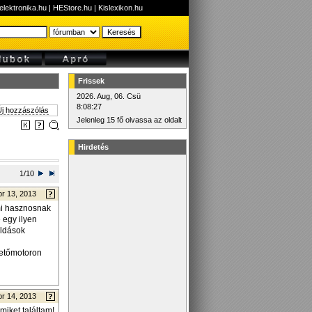
elektronika.hu
|
HEStore.hu
|
Kislexikon.hu
Frissek
2026. Aug, 06. Csü
8:08:27
j hozzászólás
Jelenleg 15 fő olvassa az oldalt
Hirdetés
1/10
pr 13, 2013
ami hasznosnak
 egy ilyen
oldások
tetőmotoron
pr 14, 2013
miket találtam!