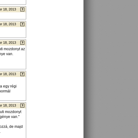
pr 18, 2013
pr 18, 2013
pr 18, 2013
uti mozdonyt az
nye van.
pr 18, 2013
ra egy régi
 normál
pr 18, 2013
suti mozdonyt
igénye van."
hozzá, de majd
.