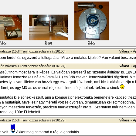
A.jpg
B.jpg
D.jpg
válasza
DZolTTán
hozzászólására (
#16106
)
Válasz
•
Á
en fordul és egyszerű a felfogatása! Mi az a mutatós kijelző? Van valami beszerzé
Tán
válasza
TTomi
hozzászólására (
#16124
)
Válasz
•
Á
assú, finom mozgásra is képes. És valóban egyszerű az "üzembe állítása" is. Egy 
 alkalmas lemezbe (ez nálam 3mm ALU) és 3db csavar+lemez/alátéttel rögzíteni. A te
es lyuk van, illetve van hozzá egy esztergált közdarab, ami kicsit alátámasztja a 
 fúrni, és egy M3-as csavarral rögzíteni. Innentől jöhetnek rá/köré a sínek
mutatós kijelzőnek készült, ami a komparátor elektronika bemenetére kapcsolt feszü
ta a mutatóját. Mivel ez nagy méretű volt és gyorsan, dinamikusan kellett mozognia,
yon masszívra tervezték, precízen mart/esztergált kivitel. Szerintem már nem igen 
endileg 100e Ft lehetett.
válasza
DZolTTán
hozzászólására (
#16129
)
Válasz
•
Á
 volt.
Akkor megint marad a régi elgondolás.