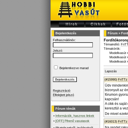
Bejelentkezés
Fórum
»
Ford
Fordítókoron
Felhasználónév:
Témaindító:
FriT
Témakörök:
Jelszó:
Modellvasút
Modellvasút
Modellvasút
Bejelentkezve marad
Lapozás
(#15990)
FriTTz
Üdv mindenkine
bizonyult az é
Regisztráció
fórumon gyorsa
Elfelejtett jelszó
kapcsán!
A cikk és sajá
keresztül a ve
Fórum témák
De mivel ezekr
•
Információk, hasznos linkek
•
[OFF] Pihenő vasutasok
(#16013)
FriTTz
Na rendet raku
•
Alkatrészekről, javításokról