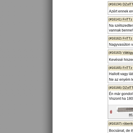
(#16134)
DZolT
Azért ennek er
(#16141)
FriTTz
Na szétszedte
vannak benne!
(#16162)
FriTTz
Nagyvasúton va
(#16163)
Váltógy
Kevéssé hiszem
(#16165)
FriTTz
Hallott vagy lá
Ne az enyém l
(#16166)
DZolT
Én már gondol
Viszont ha 180 f
85
(#16167)
róbert
Bocsánat, de i