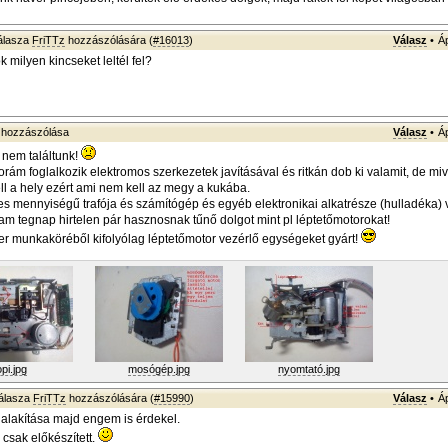
álasza
FriTTz
hozzászólására (
#16013
)
Válasz
•
Á
 milyen kincseket leltél fel?
hozzászólása
Válasz
•
Á
 nem találtunk!
rám foglalkozik elektromos szerkezetek javításával és ritkán dob ki valamit, de miv
ell a hely ezért ami nem kell az megy a kukába.
tes mennyiségű trafója és számítógép és egyéb elektronikai alkatrésze (hulladéka)
am tegnap hirtelen pár hasznosnak tűnő dolgot mint pl léptetőmotorokat!
r munkaköréből kifolyólag léptetőmotor vezérlő egységeket gyárt!
opi.jpg
mosógép.jpg
nyomtató.jpg
álasza
FriTTz
hozzászólására (
#15990
)
Válasz
•
Á
alakítása majd engem is érdekel.
sak előkészített.