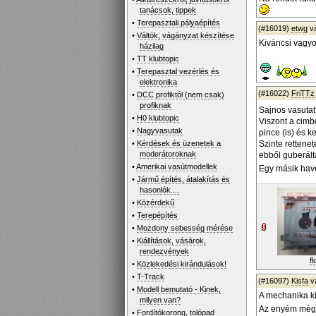
tanácsok, tippek
•
Terepasztali pályaépítés
(#16019)
etwg
v
•
Váltók, vágányzat készítése
Kiváncsi vagyok
házilag
•
TT klubtopic
•
Terepasztal vezérlés és
elektronika
(#16022)
FriTTz
•
DCC profiktól (nem csak)
profiknak
Sajnos vasutat
•
H0 klubtopic
Viszont a cimbo
•
Nagyvasutak
pince (is) és k
•
Kérdések és üzenetek a
Szinte rettene
moderátoroknak
ebből guberált
•
Amerikai vasútmodellek
Egy másik have
•
Jármű építés, átalakítás és
hasonlók....
•
Közérdekű
•
Terepépítés
•
Mozdony sebesség mérése
•
Kiállítások, vásárok,
rendezvények
fl
•
Közlekedési kirándulások!
•
T-Track
(#16097)
Kisfa
v
•
Modell bemutató - Kinek,
A mechanika ki
milyen van?
Az enyém még c
•
Fordítókorong, tolópad