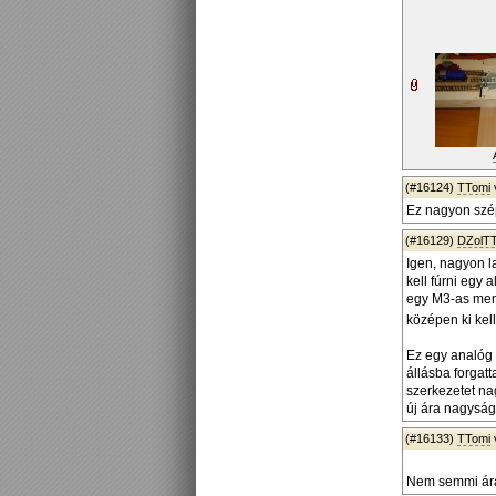
(#16124)
TTomi
Ez nagyon szép
(#16129)
DZolT
Igen, nagyon l
kell fúrni egy
egy M3-as menet
középen ki kell
Ez egy analóg 
állásba forgat
szerkezetet nag
új ára nagyságr
(#16133)
TTomi
Nem semmi ára