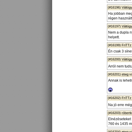
(#16196)
Váltógy
Ha jobban megn
régen használtá
(#16197)
Váltógy
Nem a dupla n
helyett.
(#16199)
FriTTz
Én csak 3 síne
(#16200)
Váltógy
Arról nem tuds
(#16201)
etwg
v
Annak is lehetn
(#16202)
FriTTz
Na jó erre még
(#16203)
róbert
Elnézéseteket 
760 és 1435 
(#16204)
etwg
v