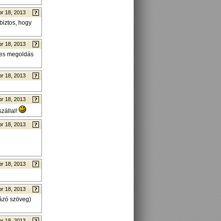
pr 18, 2013
biztos, hogy
pr 18, 2013
nes megoldás
pr 18, 2013
pr 18, 2013
zállal!
pr 18, 2013
pr 18, 2013
pr 18, 2013
rázó szöveg)
pr 18, 2013