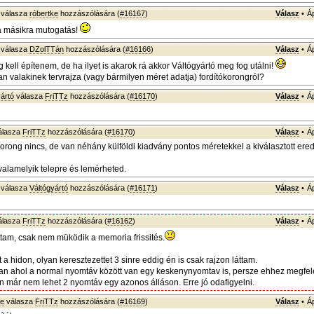
válasza
róbertke
hozzászólására (
#16167
)
Válasz
•
Á
 másikra mutogatás!
válasza
DZolTTán
hozzászólására (
#16166
)
Válasz
•
Á
kell építenem, de ha ilyet is akarok rá akkor Váltógyártó meg fog utálni!
n valakinek tervrajza (vagy bármilyen méret adatja) fordítókorongról?
ártó
válasza
FriTTz
hozzászólására (
#16170
)
Válasz
•
Á
álasza
FriTTz
hozzászólására (
#16170
)
Válasz
•
Á
orong nincs, de van néhány külföldi kiadvány pontos méretekkel a kiválasztott ered
alamelyik telepre és lemérheted.
válasza
Váltógyártó
hozzászólására (
#16171
)
Válasz
•
Á
álasza
FriTTz
hozzászólására (
#16162
)
Válasz
•
Á
ttam, csak nem müködik a memoria frissités.
lt a hidon, olyan keresztezettet 3 sinre eddig én is csak rajzon láttam.
an ahol a normal nyomtáv között van egy keskenynyomtav is, persze ehhez megfele
an már nem lehet 2 nyomtáv egy azonos álláson. Erre jó odafigyelni.
ke
válasza
FriTTz
hozzászólására (
#16169
)
Válasz
•
Á