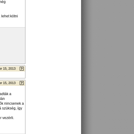
 még
 lehet kötni
pr 15, 2013
pr 15, 2013
adták a
lán
gők nincsenek a
á szükség, így
 vezérli.