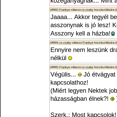
közeganyagnak... Mint 
(#982)
Frankye
válasza
cs.csaby
hozzászólására (
Jaaaa... Akkor tegyél b
asszonynak is jó lesz!
Asszony kell a házba!
(#984)
cs.csaby
válasza
Frankye
hozzászólására (
Ennyire nem leszünk dr
nélkül
(#985)
Frankye
válasza
cs.csaby
hozzászólására (
Végülis...
Jó étvágyat 
kapcsolathoz!
(Miért legyen Nektek jo
házasságban élnek?!
Szerk.: Most kapcsolok!