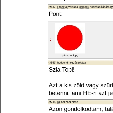
(#547)
Frankye
válasza
klemo86
hozzászólására (
#
Pont:
pirospont.jpg
(#553)
hodbond
hozzászólása
Szia Topi!
Azt a kis zöld vagy szür
betenni, ami HE-n azt jel
(#745)
lidi
hozzászólása
Azon gondolkodtam, talá