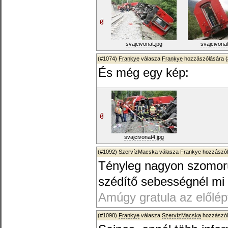
svajcivonat.jpg
svajcivonat
(#1074)
Frankye
válasza
Frankye
hozzászólására (
És még egy kép:
svajcivonat4.jpg
(#1092)
SzervízMacska
válasza
Frankye
hozzászól
Tényleg nagyon szomorú.
szédítő sebességnél mi 
Amúgy gratula az előlép
(#1098)
Frankye
válasza
SzervízMacska
hozzászól