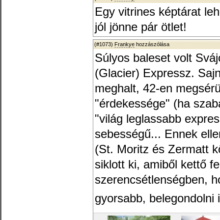
Egy vitrines képtárat leh
jól jönne pár ötlet!
(#1073)
Frankye
hozzászólása
Súlyos baleset volt Sváj
(Glacier) Expressz. Sa
meghalt, 42-en megsérül
"érdekessége" (ha szab
"világ leglassabb expre
sebességű... Ennek elle
(St. Moritz és Zermatt k
siklott ki, amiből kettő f
szerencsétlenségben, ho
gyorsabb, belegondolni i