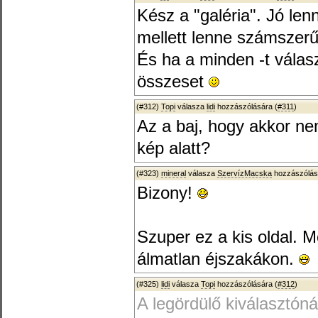
Kész a "galéria". Jó lenn
mellett lenne számszer
És ha a minden -t vála
összeset
(#312)
Topi
válasza
lidi
hozzászólására (
#311
)
Az a baj, hogy akkor ne
kép alatt?
(#323)
mineral
válasza
SzervízMacska
hozzászólás
Bizony!
Szuper ez a kis oldal. 
álmatlan éjszakákon.
(#325)
lidi
válasza
Topi
hozzászólására (
#312
)
A legördülő kiválasztón