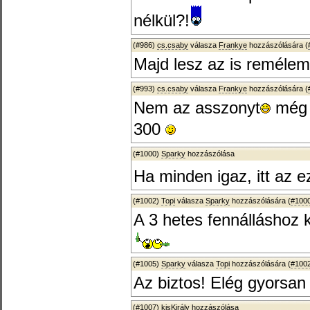
nélkül?!
(#986)
cs.csaby
válasza
Frankye
hozzászólására (
Majd lesz az is remélem
(#993)
cs.csaby
válasza
Frankye
hozzászólására (
Nem az asszonyt
még 
300
(#1000)
Sparky
hozzászólása
Ha minden igaz, itt az 
(#1002)
Topi
válasza
Sparky
hozzászólására (
#100
A 3 hetes fennálláshoz 
(#1005)
Sparky
válasza
Topi
hozzászólására (
#100
Az biztos! Elég gyorsan 
(#1007)
kisKirály
hozzászólása