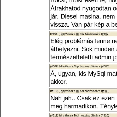
Bocsi, most esett le, hog
Átrakhatod nyugodtan o
jár. Diesel masina, nem
vissza. Van pár kép a bel
(#308)
Topi
válasza
lidi
hozzászólására (
#307
)
Elég problémás lenne ne
áthelyezni. Sok minden 
természetfeletti admin 
(#309)
lidi
válasza
Topi
hozzászólására (
#308
)
Á, ugyan, kis MySql ma
akkor.
(#310)
Topi
válasza
lidi
hozzászólására (
#309
)
Nah jah.. Csak ez ezen
meg harmadikon. Tényle
(#311)
lidi
válasza
Topi
hozzászólására (
#310
)