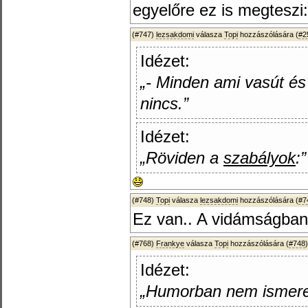
egyelőre ez is megteszi
(#747)
lezsakdomi
válasza
Topi
hozzászólására (
#2
Idézet:
„- Minden ami vasút é
nincs.”
Idézet:
„Röviden a
szabályok
:”
(#748)
Topi
válasza
lezsakdomi
hozzászólására (
#7
Ez van.. A vidámságban
(#768)
Frankye
válasza
Topi
hozzászólására (
#748
)
Idézet:
„Humorban nem ismerek