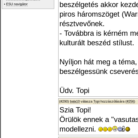
beszélgetés akkor kezde
•
ESU navigátor
piros háromszöget (War
résztvevőnek.
- Továbbra is kérném me
kulturált beszéd stílust.
Nyíljon hát meg a téma
beszélgessünk cseverés
Üdv. Topi
(#290)
bala10
válasza
Topi
hozzászólására (
#256
)
Szia Topi!
Örülök ennek a "vasuta
modellezni.