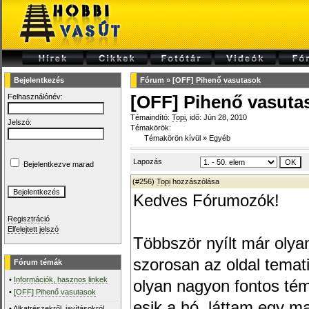
Bejelentkezés
Fórum
»
[OFF] Pihenő vasutasok
Felhasználónév:
[OFF] Pihenő vasuta
Témaindító:
Topi
, idő: Jún 28, 2010
Jelszó:
Témakörök:
Témakörön kívül
»
Egyéb
Lapozás
Bejelentkezve marad
(#256)
Topi
hozzászólása
Kedves Fórumozók!
Regisztráció
Elfelejtett jelszó
Többször nyílt már olya
szorosan az oldal tema
Fórum témák
•
Információk, hasznos linkek
olyan nagyon fontos tém
•
[OFF] Pihenő vasutasok
esik a hó, láttam egy ma
•
Alkatrészekről, javításokról