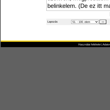
belinkelem. (De ez itt 
Lapozás
Használat feltételei
|
Adatv