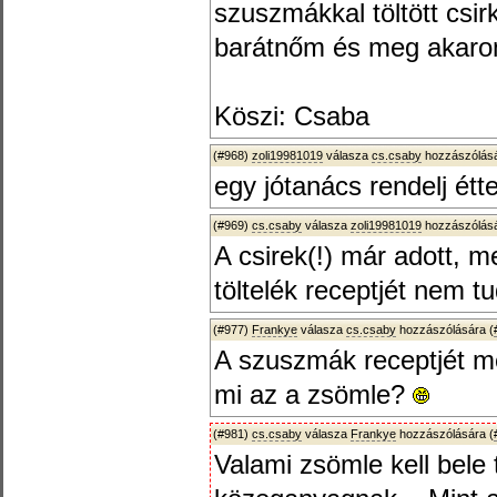
szuszmákkal töltött csir
barátnőm és meg akarom
Köszi: Csaba
(#968)
zoli19981019
válasza
cs.csaby
hozzászólásá
egy jótanács rendelj étt
(#969)
cs.csaby
válasza
zoli19981019
hozzászólásá
A csirek(!) már adott, 
töltelék receptjét nem t
(#977)
Frankye
válasza
cs.csaby
hozzászólására (
A szuszmák receptjét 
mi az a zsömle?
(#981)
cs.csaby
válasza
Frankye
hozzászólására (
Valami zsömle kell bele 