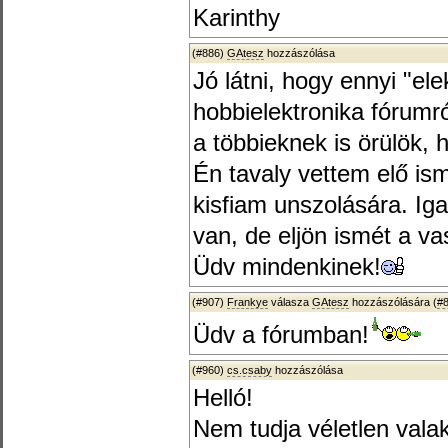
Karinthy
(#886)
GAtesz
hozzászólása
Jó látni, hogy ennyi "el
hobbielektronika fórumró
a többieknek is örülök, 
Én tavaly vettem elő ism
kisfiam unszolására. Ig
van, de eljön ismét a va
Üdv mindenkinek!
(#907)
Frankye
válasza
GAtesz
hozzászólására (
#
Üdv a fórumban!
(#960)
cs.csaby
hozzászólása
Helló!
Nem tudja véletlen vala