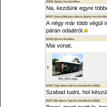
(#296)
Sparky
hozzászólása
Na, kezdünk egyre több
(#297)
SzervízMacska
válasza
Sparky
hozzászólás
A négy már több végül is
páran odaátról.
(#305)
lidi
hozzászólása
Mai vonat.
IMG_8621-w.jpg
(#306)
Topi
válasza
lidi
hozzászólására (
#305
)
Szabad tudni, hol készü
(#307)
lidi
válasza
Topi
hozzászólására (
#306
)