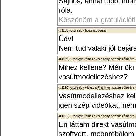
Sajnos, ennél több infor
róla.
Köszönöm a gratulációt!
(#1188)
cs.csaby
hozzászólása
Üdv!
Nem tud valaki jól bejá
(#1189)
Frankye
válasza
cs.csaby
hozzászólására 
Mihez kellene? Mérnöki
vasútmodellezéshez?
(#1190)
cs.csaby
válasza
Frankye
hozzászólására 
Vasútmodellezéshez kel
igen szép videókat, ne
(#1192)
Frankye
válasza
cs.csaby
hozzászólására 
Én láttam direkt vasút
szoftvert, megpróbálom