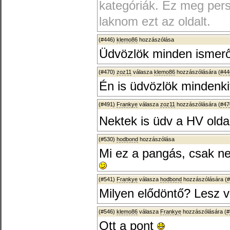
kategóriák. Ez meg persz
laknom ezt az oldalt.
(#446)
klemo86
hozzászólása
Üdvözlök minden ismerős
(#470)
zoz11
válasza
klemo86
hozzászólására (
#44
Én is üdvözlök mindenkit
(#491)
Frankye
válasza
zoz11
hozzászólására (
#47
Nektek is üdv a HV olda
(#530)
hodbond
hozzászólása
Mi ez a pangás, csak n
(#541)
Frankye
válasza
hodbond
hozzászólására (
#
Milyen elődöntő? Lesz 
(#546)
klemo86
válasza
Frankye
hozzászólására (
#
Ott a pont