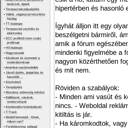
tanácsok, tippek
hipertérben és hasonló 
•
Terepasztali pályaépítés
•
Váltók, vágányzat készítése
házilag
•
TT klubtopic
Ígyhát álljon itt egy ol
•
Terepasztal vezérlés és
beszélgetni bármiről, ám
elektronika
•
DCC profiktól (nem csak)
amik a fórum egészében
profiknak
•
H0 klubtopic
mindenki figyelmébe a 
•
Nagyvasutak
•
Kérdések és üzenetek a
nagyon közérthetően fo
moderátoroknak
•
Amerikai vasútmodellek
és mit nem.
•
Jármű építés, átalakítás és
hasonlók....
•
Közérdekű
Röviden a szabályok:
•
Terepépítés
•
Mozdony sebesség mérése
- Minden ami vasút és k
•
Kiállítások, vásárok,
rendezvények
nincs. - Weboldal reklámo
•
Közlekedési kirándulások!
•
T-Track
kitiltás is jár.
•
Modell bemutató - Kinek,
milyen van?
- Ha káromkodtok, vagy
•
Fordítókorong, tolópad