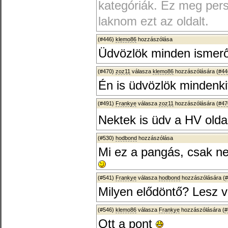
kategóriák. Ez meg persz
laknom ezt az oldalt.
(#446)
klemo86
hozzászólása
Üdvözlök minden ismerős
(#470)
zoz11
válasza
klemo86
hozzászólására (
#44
Én is üdvözlök mindenkit
(#491)
Frankye
válasza
zoz11
hozzászólására (
#47
Nektek is üdv a HV olda
(#530)
hodbond
hozzászólása
Mi ez a pangás, csak n
(#541)
Frankye
válasza
hodbond
hozzászólására (
#
Milyen elődöntő? Lesz 
(#546)
klemo86
válasza
Frankye
hozzászólására (
#
Ott a pont