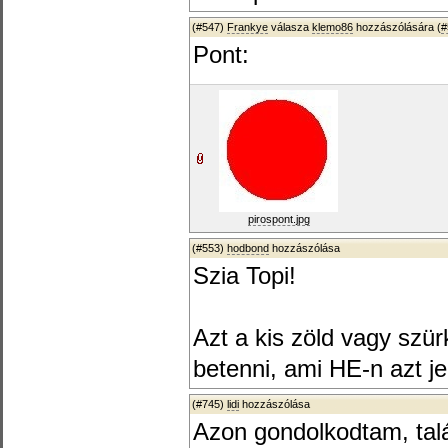
(#547)
Frankye
válasza
klemo86
hozzászólására (
#
Pont:
pirospont.jpg
(#553)
hodbond
hozzászólása
Szia Topi!
Azt a kis zöld vagy szür
betenni, ami HE-n azt jel
(#745)
lidi
hozzászólása
Azon gondolkodtam, talá