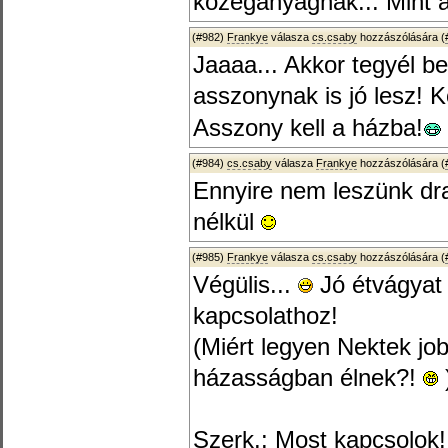
közeganyagnak... Mint 
(#982)
Frankye
válasza
cs.csaby
hozzászólására (
Jaaaa... Akkor tegyél b
asszonynak is jó lesz!
Asszony kell a házba!
(#984)
cs.csaby
válasza
Frankye
hozzászólására (
Ennyire nem leszünk dr
nélkül
(#985)
Frankye
válasza
cs.csaby
hozzászólására (
Végülis...
Jó étvágyat 
kapcsolathoz!
(Miért legyen Nektek jo
házasságban élnek?!
Szerk.: Most kapcsolok!