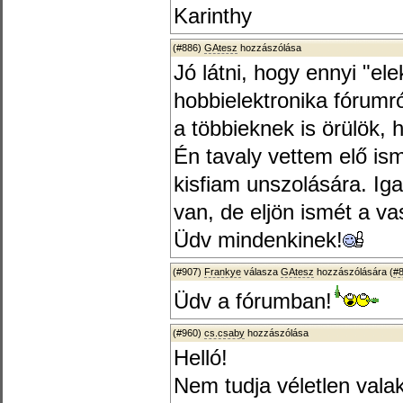
Karinthy
(#886)
GAtesz
hozzászólása
Jó látni, hogy ennyi "el
hobbielektronika fórumró
a többieknek is örülök, 
Én tavaly vettem elő ism
kisfiam unszolására. Ig
van, de eljön ismét a va
Üdv mindenkinek!
(#907)
Frankye
válasza
GAtesz
hozzászólására (
#
Üdv a fórumban!
(#960)
cs.csaby
hozzászólása
Helló!
Nem tudja véletlen vala