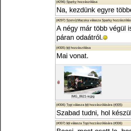
(#296)
Sparky
hozzászólása
Na, kezdünk egyre több
(#297)
SzervízMacska
válasza
Sparky
hozzászólás
A négy már több végül is
páran odaátról.
(#305)
lidi
hozzászólása
Mai vonat.
IMG_8621-w.jpg
(#306)
Topi
válasza
lidi
hozzászólására (
#305
)
Szabad tudni, hol készü
(#307)
lidi
válasza
Topi
hozzászólására (
#306
)