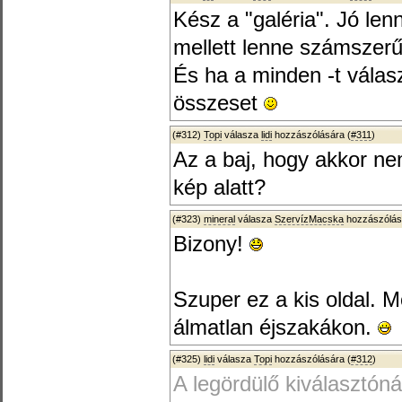
Kész a "galéria". Jó lenn
mellett lenne számszer
És ha a minden -t vála
összeset
(#312)
Topi
válasza
lidi
hozzászólására (
#311
)
Az a baj, hogy akkor ne
kép alatt?
(#323)
mineral
válasza
SzervízMacska
hozzászólás
Bizony!
Szuper ez a kis oldal. 
álmatlan éjszakákon.
(#325)
lidi
válasza
Topi
hozzászólására (
#312
)
A legördülő kiválasztón