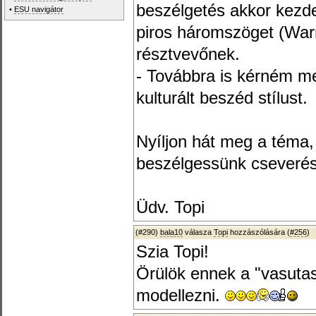
beszélgetés akkor kezde
•
ESU navigátor
piros háromszöget (War
résztvevőnek.
- Továbbra is kérném me
kulturált beszéd stílust.
Nyíljon hát meg a téma
beszélgessünk cseverés
Üdv. Topi
(#290)
bala10
válasza
Topi
hozzászólására (
#256
)
Szia Topi!
Örülök ennek a "vasuta
modellezni.