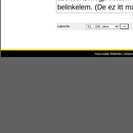
belinkelem. (De ez itt 
Lapozás
Használat feltételei
|
Adatv