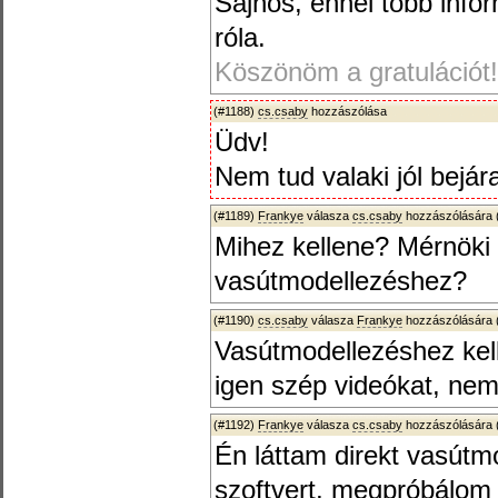
Sajnos, ennél több infor
róla.
Köszönöm a gratulációt!
(#1188)
cs.csaby
hozzászólása
Üdv!
Nem tud valaki jól bejá
(#1189)
Frankye
válasza
cs.csaby
hozzászólására 
Mihez kellene? Mérnöki
vasútmodellezéshez?
(#1190)
cs.csaby
válasza
Frankye
hozzászólására 
Vasútmodellezéshez kel
igen szép videókat, ne
(#1192)
Frankye
válasza
cs.csaby
hozzászólására 
Én láttam direkt vasút
szoftvert, megpróbálom