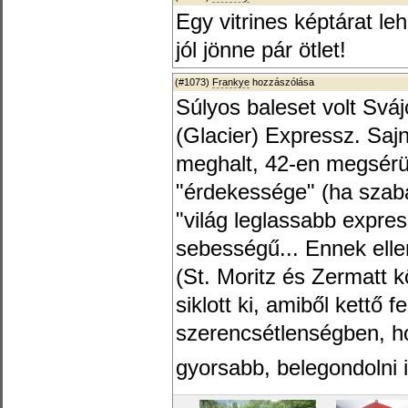
Egy vitrines képtárat leh
jól jönne pár ötlet!
(#1073)
Frankye
hozzászólása
Súlyos baleset volt Sváj
(Glacier) Expressz. Sa
meghalt, 42-en megsérül
"érdekessége" (ha szab
"világ leglassabb expre
sebességű... Ennek elle
(St. Moritz és Zermatt k
siklott ki, amiből kettő f
szerencsétlenségben, ho
gyorsabb, belegondolni i