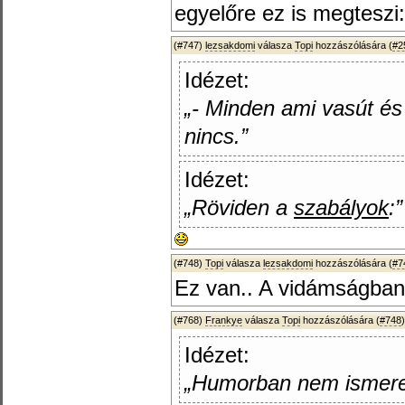
egyelőre ez is megteszi
(#747)
lezsakdomi
válasza
Topi
hozzászólására (
#2
Idézet:
„- Minden ami vasút é
nincs.”
Idézet:
„Röviden a
szabályok
:”
(#748)
Topi
válasza
lezsakdomi
hozzászólására (
#7
Ez van.. A vidámságban
(#768)
Frankye
válasza
Topi
hozzászólására (
#748
)
Idézet:
„Humorban nem ismerek