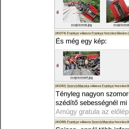
svajcivonat.jpg
svajcivonat
(#1074)
Frankye
válasza
Frankye
hozzászólására (
És még egy kép:
svajcivonat4.jpg
(#1092)
SzervízMacska
válasza
Frankye
hozzászól
Tényleg nagyon szomorú.
szédítő sebességnél mi 
Amúgy gratula az előlép
(#1098)
Frankye
válasza
SzervízMacska
hozzászól