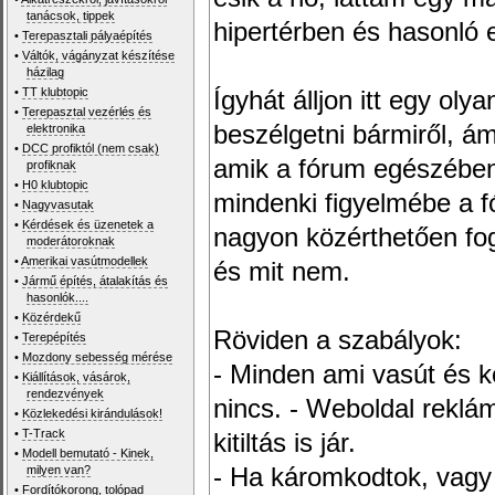
tanácsok, tippek
hipertérben és hasonló 
•
Terepasztali pályaépítés
•
Váltók, vágányzat készítése
házilag
•
TT klubtopic
Ígyhát álljon itt egy ol
•
Terepasztal vezérlés és
beszélgetni bármiről, ám
elektronika
•
DCC profiktól (nem csak)
amik a fórum egészében
profiknak
•
H0 klubtopic
mindenki figyelmébe a 
•
Nagyvasutak
•
Kérdések és üzenetek a
nagyon közérthetően fo
moderátoroknak
•
Amerikai vasútmodellek
és mit nem.
•
Jármű építés, átalakítás és
hasonlók....
•
Közérdekű
Röviden a szabályok:
•
Terepépítés
•
Mozdony sebesség mérése
- Minden ami vasút és k
•
Kiállítások, vásárok,
rendezvények
nincs. - Weboldal reklámo
•
Közlekedési kirándulások!
•
T-Track
kitiltás is jár.
•
Modell bemutató - Kinek,
milyen van?
- Ha káromkodtok, vagy
•
Fordítókorong, tolópad