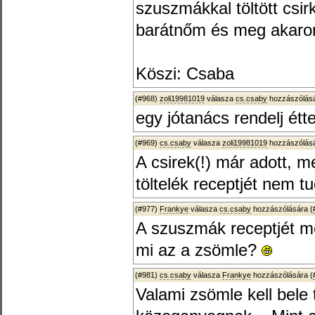
szuszmákkal töltött csir
barátnőm és meg akarom
Köszi: Csaba
(#968)
zoli19981019
válasza
cs.csaby
hozzászólásá
egy jótanács rendelj étt
(#969)
cs.csaby
válasza
zoli19981019
hozzászólásá
A csirek(!) már adott, 
töltelék receptjét nem t
(#977)
Frankye
válasza
cs.csaby
hozzászólására (
A szuszmák receptjét 
mi az a zsömle?
(#981)
cs.csaby
válasza
Frankye
hozzászólására (
Valami zsömle kell bele 