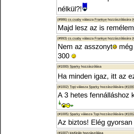
nélkül?!
(#986)
cs.csaby
válasza
Frankye
hozzászólására (
Majd lesz az is remélem
(#993)
cs.csaby
válasza
Frankye
hozzászólására (
Nem az asszonyt
még 
300
(#1000)
Sparky
hozzászólása
Ha minden igaz, itt az 
(#1002)
Topi
válasza
Sparky
hozzászólására (
#100
A 3 hetes fennálláshoz 
(#1005)
Sparky
válasza
Topi
hozzászólására (
#100
Az biztos! Elég gyorsan 
(#1007)
kisKirály
hozzászólása