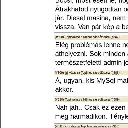
Bocsi, most esett le, hog
Átrakhatod nyugodtan o
jár. Diesel masina, nem
vissza. Van pár kép a bel
(#308)
Topi
válasza
lidi
hozzászólására (
#307
)
Elég problémás lenne ne
áthelyezni. Sok minden 
természetfeletti admin 
(#309)
lidi
válasza
Topi
hozzászólására (
#308
)
Á, ugyan, kis MySql ma
akkor.
(#310)
Topi
válasza
lidi
hozzászólására (
#309
)
Nah jah.. Csak ez ezen
meg harmadikon. Tényle
(#311)
lidi
válasza
Topi
hozzászólására (
#310
)