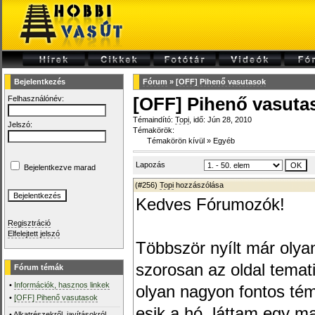
Bejelentkezés
Fórum
»
[OFF] Pihenő vasutasok
Felhasználónév:
[OFF] Pihenő vasuta
Témaindító:
Topi
, idő: Jún 28, 2010
Jelszó:
Témakörök:
Témakörön kívül
»
Egyéb
Lapozás
Bejelentkezve marad
(#256)
Topi
hozzászólása
Kedves Fórumozók!
Regisztráció
Elfelejtett jelszó
Többször nyílt már olya
szorosan az oldal tema
Fórum témák
•
Információk, hasznos linkek
olyan nagyon fontos tém
•
[OFF] Pihenő vasutasok
esik a hó, láttam egy ma
•
Alkatrészekről, javításokról