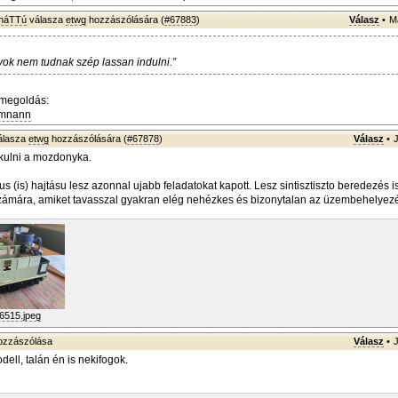
sháTTú
válasza
etwg
hozzászólására (
#67883
)
Válasz
•
M
yok nem tudnak szép lassan indulni.”
 megoldás:
hmnann
álasza
etwg
hozzászólására (
#67878
)
Válasz
•
kulni a mozdonyka.
s (is) hajtásu lesz azonnal ujabb feladatokat kapott. Lesz sintisztiszto beredezés is 
számára, amiket tavasszal gyakran elég nehézkes és bizonytalan az üzembehelyez
6515.jpeg
zzászólása
Válasz
•
dell, talán én is nekifogok.