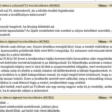
l
válasza
csíkosháTTú
hozzászólására (
#63902
)
Válasz
•
M
lt szó FL dobmotorról, de a kérdés tovább foglalkoztat:
ennek a lendítősúlyos tekercsnek?
k
ynál megérné, ha tényleg többletet ad.
kinek tapasztalata? Az újabb modelleket már ezekkel a súlyos belsőkkel szerelték,
szabott.
álasza
diginewl
hozzászólására (
#67882
)
Válasz
•
M
éknek csak elönye van, hiszen kinetikus energiát tárol. Azaz a modell müködése s
az áramszedési problémák több mint 90%-t megoldja. Ez sohasem volt müszaki kérd
ogia és a pénz kérdése.
az FLM jo 50 évvel a lendkerekes hajtás kommerciális bevezetése után megoldotta 
vult dobmotor konstrukciojának is az átdolgozását. Ez feljavithatja azoknak a matu
mozgását mégha nem is viszi át öket a szupermodellek világába, mert rendszerint
 oldala szép és élethü a másik oldalon ott idétlenkednek a láthato fogaskerekek. A
ája továbbra is a játék kategoriában marad, és majd megint lehet siránkozni, hogy
p lassan indulni. Ezen a lendkerék semmit nem változtat, meg a müszakilag viss
ábbra is csak fékezni fogja a motort, lendkerékkel vagy anélkül.
nálni kellett, mert azért az FLMnek van egy sereg nagyon szép és jo modellje, amike
i, ha ki akarnák váltani a dobmotort.
ke
válasza
diginewl
hozzászólására (
#67882
)
Válasz
•
M
tak ...
lami elektronikát vezérlésnek, jobban jársz.
ig átvett tőlük, azt belül már mind átépítette.