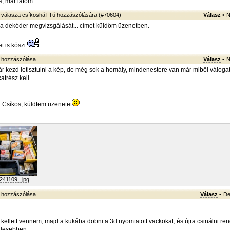
s, már látom.
válasza
csíkosháTTú
hozzászólására (
#70604
)
Válasz
•
N
a dekóder megvizsgálását... címet küldöm üzenetben.
et is köszi
hozzászólása
Válasz
•
N
r kezd letisztulni a kép, de még sok a homály, mindenestere van már miből váloga
trész kell.
: Csíkos, küldtem üzenetet
41109...jpg
hozzászólása
Válasz
•
De
 kellett vennem, majd a kukába dobni a 3d nyomtatott vackokat, és újra csinálni re
ndesebben.