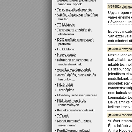
tanácsok, tippek
(#67882)
diginew
•
Terepasztali pályaépítés
Ugyan régen vo
•
Váltók, vágányzat készítése
van-e értelme 
házilag
Bővebben: Lin
•
TT klubtopic
•
Terepasztal vezérlés és
Egy-egy mozdon
elektronika
Van ezzel vala
•
DCC profiktól (nem csak)
már mindent át
profiknak
(#67883)
etwg
v
•
H0 klubtopic
•
Nagyvasutak
Nézd a lendker
kultiváltabb, 
•
Kérdések és üzenetek a
moderátoroknak
inkább technol
És szép, hogy 
•
Amerikai vasútmodellek
jelentösen ela
•
Jármű építés, átalakítás és
modelleknek a 
hasonlók....
modellek egyik
•
Közérdekű
karakterisztik
•
Terepépítés
nem tudnak szé
•
Mozdony sebesség mérése
kommutátor tov
•
Kiállítások, vásárok,
De valamit csi
rendezvények
kellene tervezn
•
Közlekedési kirándulások!
(#67885)
róbert
•
T-Track
•
Modell bemutató - Kinek,
50 évet lemarad
milyen van?
Építs inkább va
Amit a Roco edd
•
Fordítókorong, tolópad