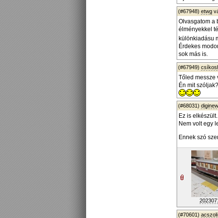
(#67948)
etwg
v
Olvasgatom a b
élményekkel tér
különkiadásu m
Érdekes modon 
sok más is.
(#67949)
csíko
Tőled messze
Én mit szóljak
(#68031)
diginew
Ez is elkészül
Nem volt egy l
Ennek szó szer
2023071
(#70601)
acszoli