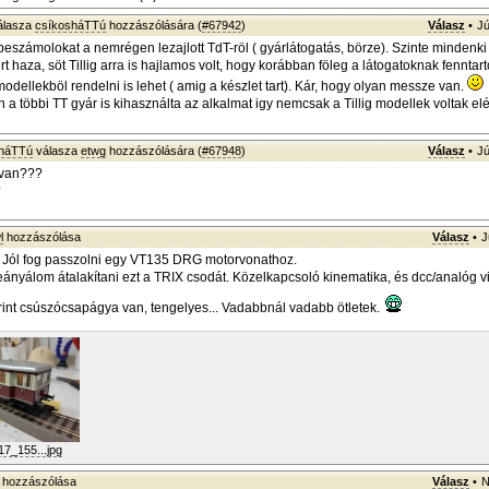
álasza
csíkosháTTú
hozzászólására (
#67942
)
Válasz
•
Jú
eszámolokat a nemrégen lezajlott TdT-röl ( gyárlátogatás, börze). Szinte mindenki 
t haza, söt Tillig arra is hajlamos volt, hogy korábban föleg a látogatoknak fenntart
odellekböl rendelni is lehet ( amig a készlet tart). Kár, hogy olyan messze van.
a többi TT gyár is kihasználta az alkalmat igy nemcsak a Tillig modellek voltak e
sháTTú
válasza
etwg
hozzászólására (
#67948
)
Válasz
•
Jú
 van???
?
l
hozzászólása
Válasz
•
J
t. Jól fog passzolni egy VT135 DRG motorvonathoz.
eányálom átalakítani ezt a TRIX csodát. Közelkapcsoló kinematika, és dcc/analóg vil
int csúszócsapágya van, tengelyes... Vadabbnál vadabb ötletek.
7_155...jpg
hozzászólása
Válasz
•
N