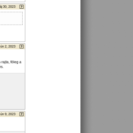
áj 30, 2023
Jún 2, 2023
rajta, föleg a
és.
Jún 9, 2023