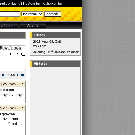
elektronika.hu
|
HEStore.hu
|
Kislexikon.hu
Frissek
2026. Aug, 06. Csü
23:41:52
j hozzászólás
Jelenleg 19 fő olvassa az oldalt
Hirdetés
65/68
áj 28, 2023
l valami
illanymozdony
áj 29, 2023
l gyakran
ntartva áram
be elférnek az