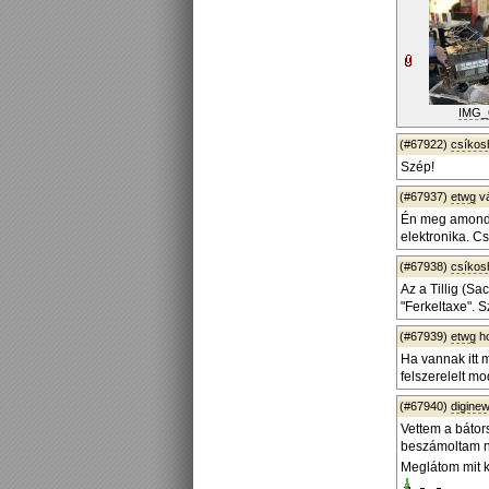
IMG_
(#67922)
csíko
Szép!
(#67937)
etwg
v
Én meg amondo
elektronika. C
(#67938)
csíko
Az a Tillig (S
"Ferkeltaxe". S
(#67939)
etwg
ho
Ha vannak itt 
felszerelelt m
(#67940)
diginew
Vettem a bátors
beszámoltam ne
Meglátom mit k