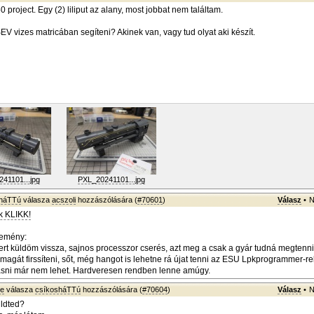
roject. Egy (2) liliput az alany, most jobbat nem találtam.
EV vizes matricában segíteni? Akinek van, vagy tud olyat aki készít.
41101...jpg
PXL_20241101...jpg
sháTTú
válasza
acszoli
hozzászólására (
#70601
)
Válasz
•
N
k KLIKK!
lemény:
t küldöm vissza, sajnos processzor cserés, azt meg a csak a gyár tudná megtenni
agát firssíteni, sőt, még hangot is lehetne rá újat tenni az ESU Lpkprogrammer-rel
vasni már nem lehet. Hardveresen rendben lenne amúgy.
ye
válasza
csíkosháTTú
hozzászólására (
#70604
)
Válasz
•
N
üldted?