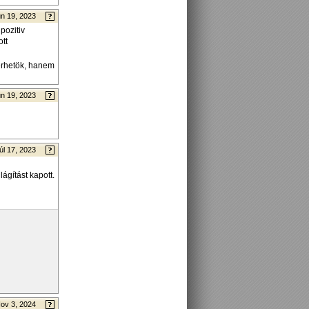
n 19, 2023
pozitiv
ott
lérhetök, hanem
n 19, 2023
úl 17, 2023
ágítást kapott.
ov 3, 2024