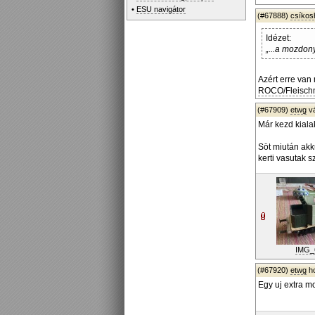
•
ESU navigátor
(#67888)
csíko
Idézet:
„...a mozdon
Azért erre van
ROCO/Fleisc
(#67909)
etwg
v
Már kezd kiala
Söt miután akku
kerti vasutak 
IMG_
(#67920)
etwg
ho
Egy uj extra mo