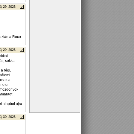
áj 29, 2023
 aztán a Roco
áj 29, 2023
okkal
és, sokkal
a régi,
zsálemi
 csak a
 motor
 a mozdonyok
zamaradt
t alapbol ujra
áj 30, 2023