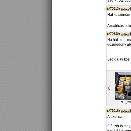
Szerk.:
Ja, boc
(#70613)
acszoli
Hát köszönöm 
A matricás link
(#70630)
acszoli
Na hát most má
gőzmodony alka
Szolgálati közl
PXL_202
(#71018)
acszoli
Alakul ez....
Először is meg
legalábbis re