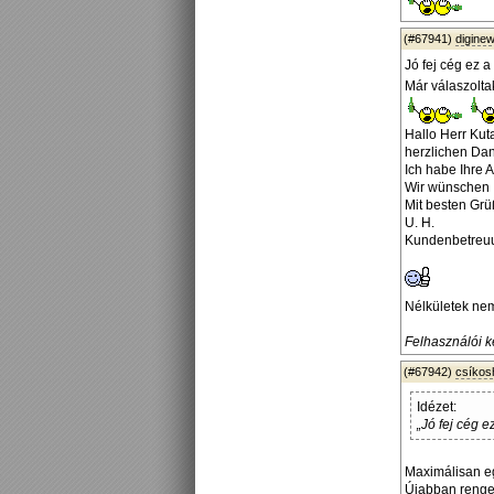
(#67941)
diginew
Jó fej cég ez a T
Már válaszolta
Hallo Herr Kut
herzlichen Dank
Ich habe Ihre 
Wir wünschen 
Mit besten Grü
U. H.
Kundenbetreu
Nélkületek nem
Felhasználói ké
(#67942)
csíko
Idézet:
„Jó fej cég ez 
Maximálisan eg
Újabban renget