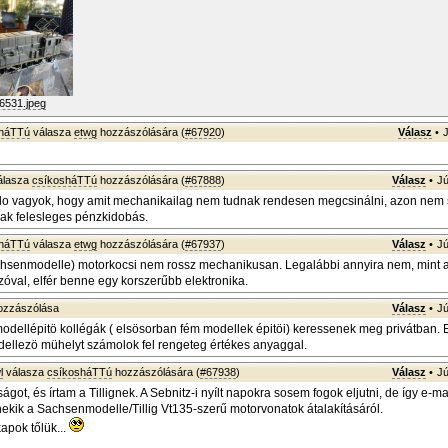
6531.jpeg
sháTTú
válasza
etwg
hozzászólására (
#67920
)
Válasz
•
álasza
csíkosháTTú
hozzászólására (
#67888
)
Válasz
•
Jú
 vagyok, hogy amit mechanikailag nem tudnak rendesen megcsinálni, azon nem s
sak felesleges pénzkidobás.
sháTTú
válasza
etwg
hozzászólására (
#67937
)
Válasz
•
Jú
achsenmodelle) motorkocsi nem rossz mechanikusan. Legalábbi annyira nem, mint 
zóval, elfér benne egy korszerűbb elektronika.
zzászólása
Válasz
•
Jú
modellépitö kollégák ( elsösorban fém modellek épitöi) keressenek meg privátban. E
odellezö mühelyt számolok fel rengeteg értékes anyaggal.
l
válasza
csíkosháTTú
hozzászólására (
#67938
)
Válasz
•
Jú
ágot, és írtam a Tillignek. A Sebnitz-i nyílt napokra sosem fogok eljutni, de így e-m
kik a Sachsenmodelle/Tillig Vt135-szerű motorvonatok átalakításáról.
apok tőlük...