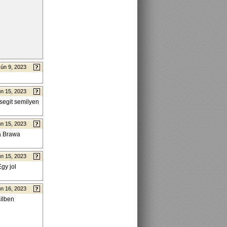
Jún 9, 2023
n 15, 2023
egit semilyen
n 15, 2023
a Brawa
n 15, 2023
gy jol
n 16, 2023
ailben