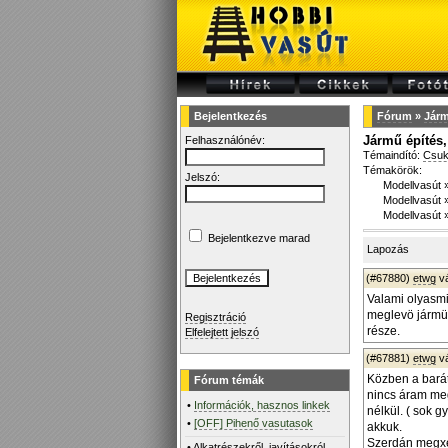
Bejelentkezés
Fórum
»
Járm
Jármű építés, 
Felhasználónév:
Témaindító:
Csuk
Témakörök:
Jelszó:
Modellvasút
Modellvasút
Modellvasút
Bejelentkezve marad
Lapozás
(#67880)
etwg
v
Valami olyasm
meglevö jármün
Regisztráció
része.
Elfelejtett jelszó
(#67881)
etwg
v
Közben a barát
Fórum témák
nincs áram meg
•
Információk, hasznos linkek
nélkül. ( sok 
•
[OFF] Pihenő vasutasok
akkuk.
Szerdán megxek
•
Alkatrészekről, javításokról