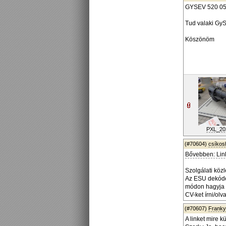
GYSEV 520 050 p
Tud valaki GyS
Köszönöm
PXL_202
(#70604)
csíko
Bővebben: Lin
Szolgálati köz
Az ESU dekóder
módon hagyja m
CV-ket írni/ol
(#70607)
Frank
A linket mire k