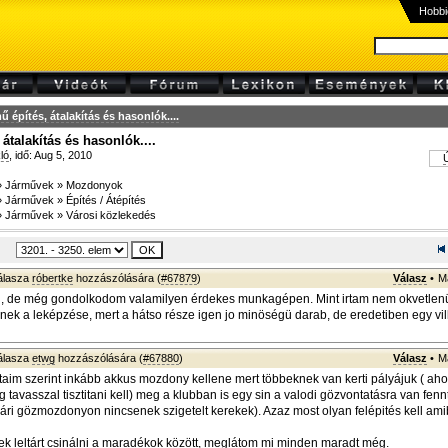
Hobbi
ű építés, átalakítás és hasonlók....
átalakítás és hasonlók....
ló
, idő: Aug 5, 2010
Ú
»
Járművek
»
Mozdonyok
»
Járművek
»
Építés / Átépítés
»
Járművek
»
Városi közlekedés
álasza
róbertke
hozzászólására (
#67879
)
Válasz
•
M
i, de még gondolkodom valamilyen érdekes munkagépen. Mint irtam nem okvetlenü
ek a leképzése, mert a hátso része igen jo minöségü darab, de eredetiben egy v
álasza
etwg
hozzászólására (
#67880
)
Válasz
•
M
aim szerint inkább akkus mozdony kellene mert többeknek van kerti pályájuk ( aho
 tavasszal tisztitani kell) meg a klubban is egy sin a valodi gözvontatásra van fen
gyári gözmozdonyon nincsenek szigetelt kerekek). Azaz most olyan felépités kell ami
 leltárt csinálni a maradékok között, meglátom mi minden maradt még.