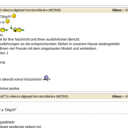
l
válasza
diginewl
hozzászólására (
#67940
)
Válasz
•
Jú
illig!!!!
k is
as,
 für Ihre Nachricht und Ihren ausführlichen Bericht.
Ausführungen an die entsprechenden Stellen in unserem Hause weitergeleitet.
Ihnen viel Freude mit dem umgebauten Modell und verbleiben
ßen J
ung
 sikerült volna! Köszönöm!
rése javítva.
sháTTú
válasza
diginewl
hozzászólására (
#67941
)
Válasz
•
Jú
a Tillig!!!!”
yetértek!
eget segítenek nekem (is).