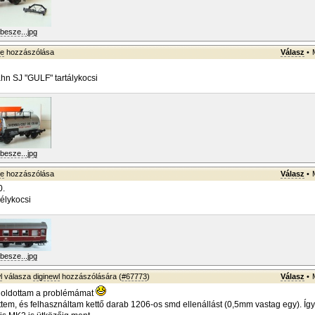
besze...jpg
ke
hozzászólása
Válasz
•
hn SJ "GULF" tartálykocsi
besze...jpg
ke
hozzászólása
Válasz
•
0.
élykocsi
besze...jpg
l
válasza
diginewl
hozzászólására (
#67773
)
Válasz
•
oldottam a problémámat
ettem, és felhasználtam kettő darab 1206-os smd ellenállást (0,5mm vastag egy). Így