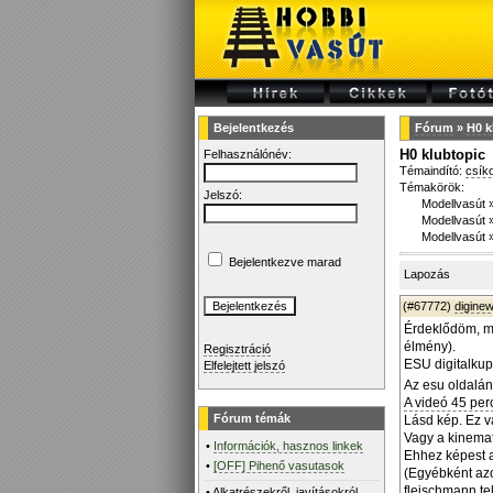
Bejelentkezés
Fórum
»
H0 k
H0 klubtopic
Felhasználónév:
Témaindító:
csík
Témakörök:
Jelszó:
Modellvasút
Modellvasút
Modellvasút
Bejelentkezve marad
Lapozás
(#67772)
diginew
Érdeklődöm, mer
élmény).
Regisztráció
ESU digitalkup
Elfelejtett jelszó
Az esu oldalán
A videó 45 per
Fórum témák
Lásd kép. Ez 
Vagy a kinemat
•
Információk, hasznos linkek
Ehhez képest a
•
[OFF] Pihenő vasutasok
(Egyébként azo
fleischmann tel
•
Alkatrészekről, javításokról