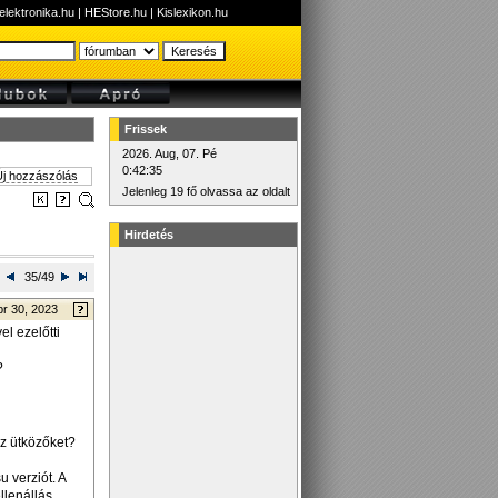
elektronika.hu
|
HEStore.hu
|
Kislexikon.hu
Frissek
2026. Aug, 07. Pé
0:42:35
j hozzászólás
Jelenleg 19 fő olvassa az oldalt
Hirdetés
35/49
pr 30, 2023
el ezelőtti
?
az ütközőket?
 verziót. A
llenállás