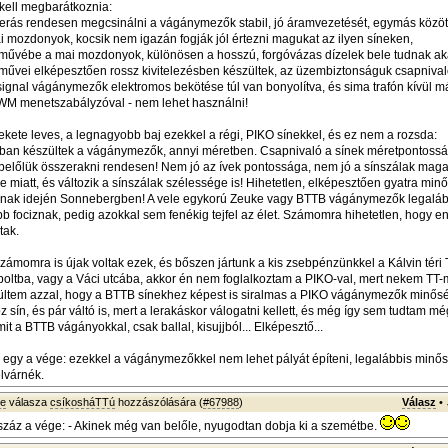
kell megbarátkoznia:
erás rendesen megcsinálni a vágánymezők stabil, jó áramvezetését, egymás közöt
i mozdonyok, kocsik nem igazán fogják jól értezni magukat az ilyen síneken,
tóművébe a mai mozdonyok, különösen a hosszú, forgóvázas dízelek bele tudnak ak
tóművei elképesztően rossz kivitelezésben készültek, az üzembiztonságuk csapnival
signal vágánymezők elektromos bekötése túl van bonyolítva, és sima trafón kívül más
WM menetszabályzóval - nem lehet használni!
fekete leves, a legnagyobb baj ezekkel a régi, PIKO sínekkel, és ez nem a rozsda:
an készültek a vágánymezők, annyi méretben. Csapnivaló a sínek méretpontosság
 belőlük összerakni rendesen! Nem jó az ívek pontossága, nem jó a sínszálak ma
e miatt, és változik a sínszálak szélessége is! Hihetetlen, elképesztően gyatra min
nnak idején Sonnebergben! A vele egykorú Zeuke vagy BTTB vágánymezők legalá
ebb fociznak, pedig azokkal sem fenékig tejfel az élet. Számomra hihetetlen, hogy e
tak.
zámomra is újak voltak ezek, és bőszen jártunk a kis zsebpénzünkkel a Kálvin téri T
oltba, vagy a Váci utcába, akkor én nem foglalkoztam a PIKO-val, mert nekem TT-m
ltem azzal, hogy a BTTB sínekhez képest is siralmas a PIKO vágánymezők minős
 sín, és pár váltó is, mert a lerakáskor válogatni kellett, és még így sem tudtam m
amit a BTTB vágányokkal, csak ballal, kisujjból... Elképesztő...
 egy a vége: ezekkel a vágánymezőkkel nem lehet pályát építeni, legalábbis minős
elvárnék.
ke
válasza
csíkosháTTú
hozzászólására (
#67988
)
Válasz
•
száz a vége: - Akinek még van belőle, nyugodtan dobja ki a szemétbe.