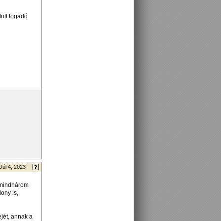
tott fogadó
Júl 4, 2023
, mindhárom
ony is,
ejét, annak a