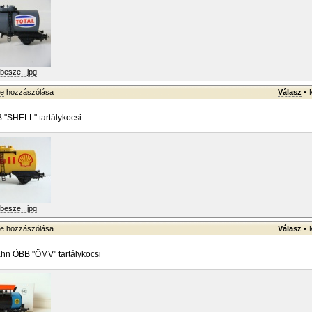
besze...jpg
ke
hozzászólása
Válasz
•
 "SHELL" tartálykocsi
besze...jpg
ke
hozzászólása
Válasz
•
ahn ÖBB "ÖMV" tartálykocsi