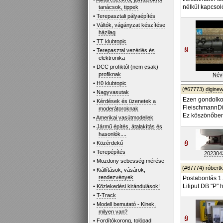
nélkül kapcsol
tanácsok, tippek
•
Terepasztali pályaépítés
•
Váltók, vágányzat készítése
házilag
•
TT klubtopic
•
Terepasztal vezérlés és
elektronika
•
DCC profiktól (nem csak)
profiknak
Névt
•
H0 klubtopic
(#67773)
diginew
•
Nagyvasutak
Ezen gondolk
•
Kérdések és üzenetek a
FleischmannDig
moderátoroknak
Ez köszönőben 
•
Amerikai vasútmodellek
•
Jármű építés, átalakítás és
hasonlók....
•
Közérdekű
•
Terepépítés
2023043
•
Mozdony sebesség mérése
(#67774)
róbert
•
Kiállítások, vásárok,
rendezvények
Postabontás 1.
Liliput DB "P" 
•
Közlekedési kirándulások!
•
T-Track
•
Modell bemutató - Kinek,
milyen van?
•
Fordítókorong, tolópad