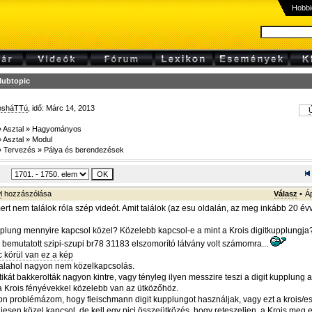
Hobbi
lubtopic
osháTTú
, idő: Márc 14, 2013
Ú
»
Asztal
»
Hagyományos
»
Asztal
»
Modul
»
Tervezés
»
Pálya és berendezések
l
hozzászólása
Válasz
•
Á
t nem találok róla szép videót. Amit találok (az esu oldalán, az meg inkább 20 évv
plung mennyire kapcsol közel? Közelebb kapcsol-e a mint a Krois digitkupplungja
 bemutatott szipi-szupi br78 31183 elszomorító látvány volt számomra...
c körül van ez a kép
valahol nagyon nem közelkapcsolás.
ikát bakkerolták nagyon kintre, vagy tényleg ilyen messzire teszi a digit kupplung 
 Krois fényévekkel közelebb van az ütközőhöz.
n problémázom, hogy fleischmann digit kupplungot használjak, vagy ezt a krois/esu
jesen közel kapcsol, de kell egy pici összeütközés, hogy reteszeljen, a Krois meg e