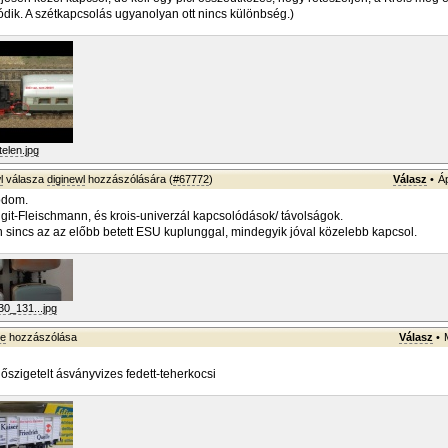
ódik. A szétkapcsolás ugyanolyan ott nincs különbség.)
elen.jpg
l
válasza
diginewl
hozzászólására (
#67772
)
Válasz
•
Á
odom.
it-Fleischmann, és krois-univerzál kapcsolódások/ távolságok.
sincs az az előbb betett ESU kuplunggal, mindegyik jóval közelebb kapcsol.
0_131...jpg
ke
hozzászólása
Válasz
•
hőszigetelt ásványvizes fedett-teherkocsi