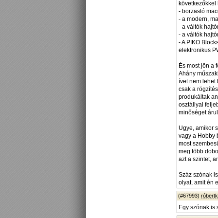
következőkkel 
- borzastó mac
- a modern, ma
- a váltók haj
- a váltók haj
- A PIKO Block
elektronikus P
És most jön a 
Ahány műszakb
ívet nem lehet
csak a rögzítés
produkáltak a
osztállyal felj
minőséget árul
Ugye, amikor s
vagy a Hobby b
most szembesü
meg több doboz
azt a szintet, 
Száz szónak is
olyat, amit én 
(#67993)
róbert
Egy szónak is 