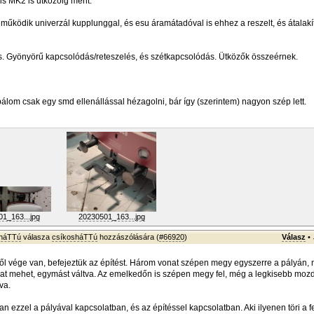
is MK2 is ütközőig ment.
működik univerzál kupplunggal, és esu áramátadóval is ehhez a reszelt, és átalakí
is. Gyönyörű kapcsolódás/reteszelés, és szétkapcsolódás. Ütközők összeérnek.
lom csak egy smd ellenállással hézagolni, bár így (szerintem) nagyon szép lett.
1_163...jpg
20230501_163...jpg
sháTTú
válasza
csíkosháTTú
hozzászólására (
#66920
)
Válasz
•
ől vége van, befejeztük az építést. Három vonat szépen megy egyszerre a pályán
onat mehet, egymást váltva. Az emelkedőn is szépen megy fel, még a legkisebb mozd
va.
n ezzel a pályával kapcsolatban, és az építéssel kapcsolatban. Aki ilyenen töri a f