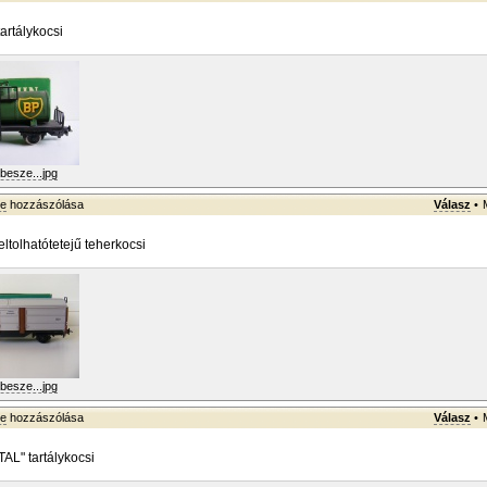
artálykocsi
besze...jpg
ke
hozzászólása
Válasz
•
ltolhatótetejű teherkocsi
besze...jpg
ke
hozzászólása
Válasz
•
AL" tartálykocsi