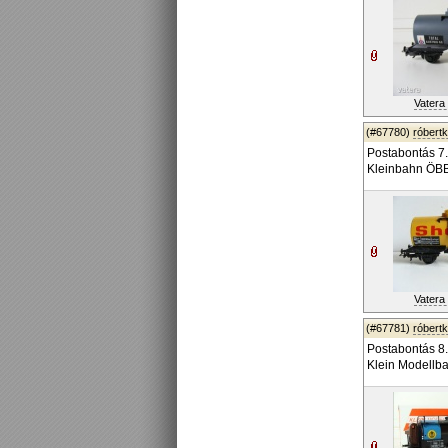
Vatera 
(#67780)
róbert
Postabontás 7.
Kleinbahn ÖBB
Vatera 
(#67781)
róbert
Postabontás 8.
Klein Modellb