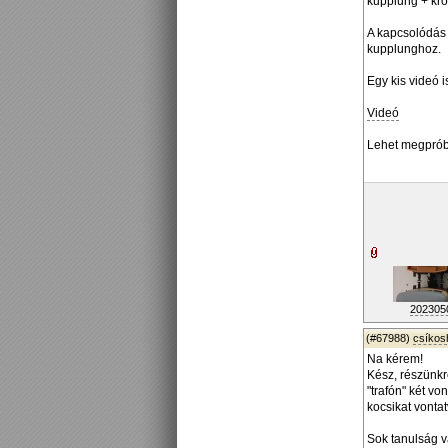
kupplung + kro
A kapcsolódás 
kupplunghoz.
Egy kis videó 
Videó
Lehet megpróbá
2023050
(#67988)
csíko
Na kérem!
Kész, részünkr
"trafón" két v
kocsikat vontat
Sok tanulság va