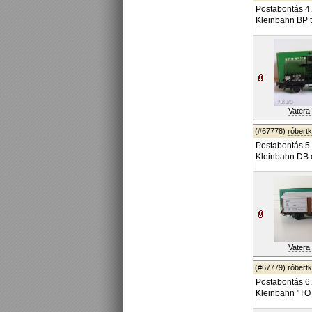
Postabontás 4.
Kleinbahn BP t
Vatera 
(#67778)
róbert
Postabontás 5.
Kleinbahn DB e
Vatera 
(#67779)
róbert
Postabontás 6.
Kleinbahn "TOT