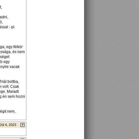
t,
adni,
ó,
sal - pl.
a, egy félkör
gassága, és nem
őséget
bb egy
nnyire vacak
riál boltba,
 volt. Csak
ége. Maradt
ég én sem hozni
égit nem,
Júl 4, 2023