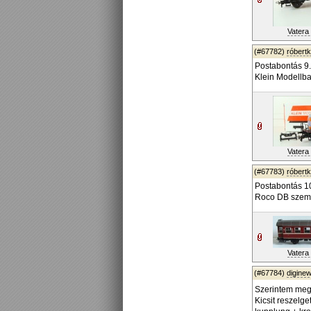
Vatera 
(#67782)
róbert
Postabontás 9.
Klein Modellba
Vatera 
(#67783)
róbert
Postabontás 1
Roco DB szem
Vatera 
(#67784)
diginew
Szerintem meg
Kicsit reszelg