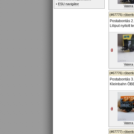
•
ESU navigátor
Vatera 
(#67775)
róbert
Postabontás 2.
Liliput nyitot
Vatera 
(#67776)
róbert
Postabontás 3.
Kleinbahn ÖBB
Vatera 
(#67777)
róbert