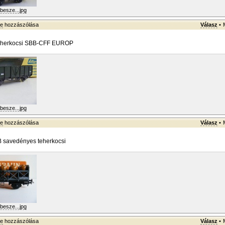
besze...jpg
ke
hozzászólása
Válasz
•
t teherkocsi SBB-CFF EUROP
besze...jpg
ke
hozzászólása
Válasz
•
 savedényes teherkocsi
besze...jpg
ke
hozzászólása
Válasz
•