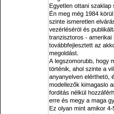
Egyetlen ottani szakla
Én meg még 1984 körül 
szinte ismeretlen elvár
vezérléséröl és publiká
tranzisztoros - amerikai
továbbfejlesztett az akko
megoldást.
A legszomorubb, hogy m
történik, ahol szinte a 
anyanyelven elérthetö, 
modellezők kimagaslo a
forditás nélkül hozzáfér
erre és megy a maga gya
Ez olyan mint amikor 4-