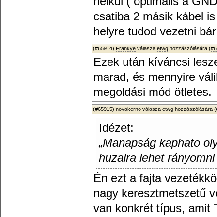
nélkül ( optimális a GN
csatiba 2 másik kábel is
helyre tudod vezetni bárh
(#65914)
Frankye
válasza
etwg
hozzászólására (
#6
Ezek után kíváncsi lesz
marad, és mennyire váli
megoldási mód ötletes.
(#65915)
novakerno
válasza
etwg
hozzászólására (
Idézet:
„Manapság kaphato olyan
huzalra lehet rányomn
Én ezt a fajta vezetékkö
nagy keresztmetszetű v
van konkrét típus, amit 