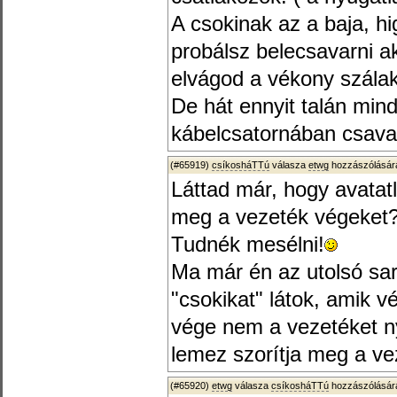
A csokinak az a baja, hi
probálsz belecsavarni ak
elvágod a vékony szálak
De hát ennyit talán mind
kábelcsatornában csavar
(#65919)
csíkosháTTú
válasza
etwg
hozzászólására
Láttad már, hogy avatat
meg a vezeték végeket
Tudnék mesélni!
Ma már én az utolsó sar
"csokikat" látok, amik 
vége nem a vezetéket n
lemez szorítja meg a ve
(#65920)
etwg
válasza
csíkosháTTú
hozzászólására