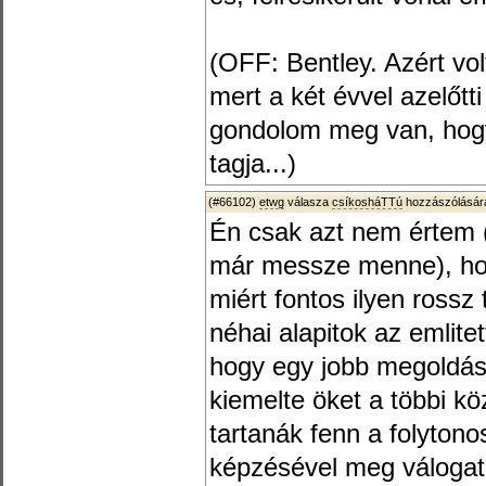
(OFF: Bentley. Azért vo
mert a két évvel azelőtti
gondolom meg van, hog
tagja...)
(#66102)
etwg
válasza
csíkosháTTú
hozzászólására
Én csak azt nem értem
már messze menne), hog
miért fontos ilyen rossz 
néhai alapitok az emlite
hogy egy jobb megoldást 
kiemelte öket a többi köz
tartanák fenn a folyton
képzésével meg válogat