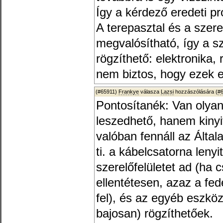
Így a kérdező eredeti p
A terepasztal és a szere
megvalósítható, így a s
rögzíthető: elektronika, 
nem biztos, hogy ezek e
(#65911)
Frankye
válasza
Lazsi
hozzászólására (
#
Pontosítanék: Van olya
leszedhető, hanem kinyi
valóban fennáll az Álta
ti. a kábelcsatorna lenyi
szerelőfelületet ad (ha
ellentétesen, azaz a fed
fel), és az egyéb eszk
bajosan) rögzíthetőek.