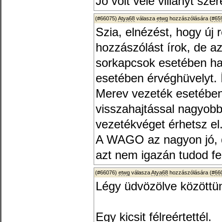
Jó volt vele villanyt szer
(#66075)
Atya68
válasza
etwg
hozzászólására (
#65
Szia, elnézést, hogy új r
hozzászólást írok, de az 
sorkapcsok esetében ha
esetében érvéghüvelyt. 
Merev vezeték esetében
visszahajtással nagyob
vezetékvéget érhetsz el
A WAGO az nagyon jó, de
azt nem igazán tudod fe
(#66076)
etwg
válasza
Atya68
hozzászólására (
#66
Légy üdvözölve közöttü
Egy kicsit félreértettél.