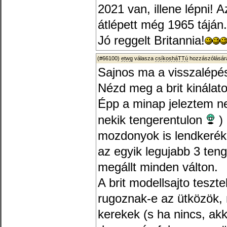
2021 van, illene lépni!
átlépett még 1965 táján.
Jó reggelt Britannia!
(#66100)
etwg
válasza
csíkosháTTú
hozzászólására
Sajnos ma a visszalépés
Nézd meg a brit kinálato
Épp a minap jeleztem nek
nekik tengerentulon
) 
mozdonyok is lendkerékk
az egyik legujabb 3 te
megállt minden válton.
A brit modellsajto teszt
rugoznak-e az ütközök,
kerekek (s ha nincs, ak