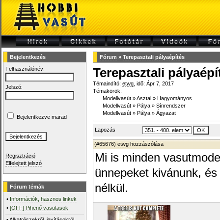
Bejelentkezés
Fórum
»
Terepasztali pályaépítés
Felhasználónév:
Terepasztali pályaépí
Témaindító:
etwg
, idő: Ápr 7, 2017
Jelszó:
Témakörök:
Modellvasút
»
Asztal
»
Hagyományos
Modellvasút
»
Pálya
»
Sínrendszer
Modellvasút
»
Pálya
»
Ágyazat
Bejelentkezve marad
Lapozás
(#65676)
etwg
hozzászólása
Mi is minden vasutmode
Regisztráció
Elfelejtett jelszó
ünnepeket kivánunk, és
nélkül.
Fórum témák
•
Információk, hasznos linkek
•
[OFF] Pihenő vasutasok
•
Alkatrészekről, javításokról