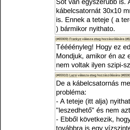
Söt van egyszerübb is. 
kábelcsatornát 30x10 
is. Ennek a teteje ( a te
) bármikor nyithato.
(#65909)
Frankye
válasza
etwg
hozzászólására (
#6
Téééényleg! Hogy ez ed
Mondjuk, amikor én az e
nem voltak ilyen szipi-s
(#65910)
Lazsi
válasza
etwg
hozzászólására (
#659
De a kábelcsatornás me
probléma:
- A teteje (itt alja) nyith
"leszedhető" és nem azt,
- Ebből következik, hog
továbbra is egy vízszinte