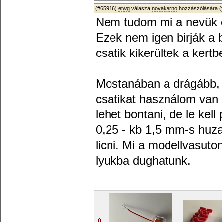
(#65916)
etwg
válasza
novakerno
hozzászólására (
Nem tudom mi a nevük é
Ezek nem igen birják a b
csatik kikerültek a kertb
Mostanában a drágább,
csatikat használom van 
lehet bontani, de le kell
0,25 - kb 1,5 mm-s huza
licni. Mi a modellvasuto
lyukba dughatunk.