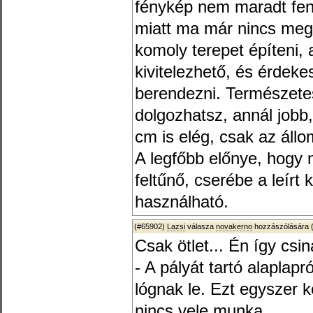
fénykép nem maradt fenn
miatt ma már nincs meg
komoly terepet építeni, 
kivitelezhető, és érdeke
berendezni. Természete
dolgozhatsz, annál jobb,
cm is elég, csak az állo
A legfőbb előnye, hogy 
feltűnő, cserébe a leír
használható.
(#65902)
Lazsi
válasza
novakerno
hozzászólására 
Csak ötlet... Én így csi
- A pályát tartó alaplapr
lógnak le. Ezt egyszer k
nincs vele munka.