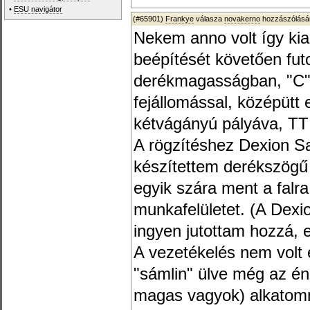
•
ESU navigátor
(#65901)
Frankye
válasza
novakerno
hozzászólásár
Nekem anno volt így kia
beépítését követően futo
derékmagasságban, "C" 
fejállomással, középütt
kétvágányú pályáva, TT
A rögzítéshez Dexion Sa
készítettem derékszögű
egyik szára ment a falra
munkafelületet. (A Dexi
ingyen jutottam hozzá, e
A vezetékelés nem volt
"sámlin" ülve még az é
magas vagyok) alkatomma