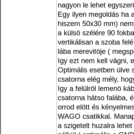
nagyon le lehet egyszerü
Egy ilyen megoldás ha 
hiszem 50x30 mm) nem a
a külsö szélére 90 fokba
vertikálisan a szoba felé
lába merevitöje ( megsp
Igy ezt nem kell vágni, 
Optimális esetben ülv
csatorna elég mély, hogy
Igy a felülröl lemenö káb
csatorna hátso falába, 
orrod elött és kényelme
WAGO csatikkal. Manaps
a szigetelt huzalra leh