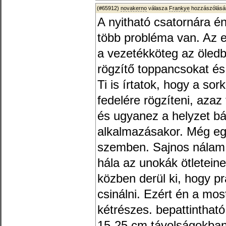
(#65912)
novakerno
válasza
Frankye
hozzászólásár
A nyitható csatornára én
több probléma van. Az e
a vezetékköteg az öledb
rögzítő toppancsokat és
Ti is írtatok, hogy a s
fedelére rögzíteni, azaz t
és ugyanez a helyzet bár
alkalmazásakor. Még egy
szemben. Sajnos nálam 
hála az unokák ötletein
közben derül ki, hogy p
csinálni. Ezért én a mos
kétrészes. bepattintható
15-25 cm távolságokban.