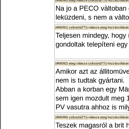
(#66090)
etwg
válasza
csíkosháTTú
hozzászólására
Na jo a PECO vàltoban e
leküzdeni, s nem a vàlt
(#66091)
csíkosháTTú
válasza
etwg
hozzászólására
Teljesen mindegy, hogy 
gondoltak telepíteni egy
(#66092)
etwg
válasza
csíkosháTTú
hozzászólására
Amikor azt az állitomüve
nem is tudtak gyártani.
Abban a korban egy Mär
sem igen mozdult meg 1 
PV vasutra ahhoz is milye
(#66099)
csíkosháTTú
válasza
etwg
hozzászólására
Teszek magasról a brit