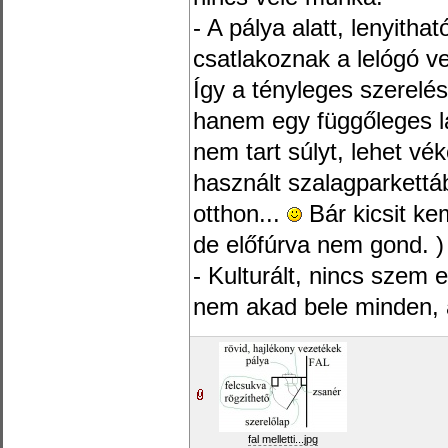
- A pálya alatt, lenyitha
csatlakoznak a lelógó ve
Így a tényleges szerelés
hanem egy függőleges la
nem tart súlyt, lehet vé
használt szalagparkettá
otthon...
Bár kicsit ke
de előfúrva nem gond. )
- Kulturált, nincs szem 
nem akad bele minden, a
fal melletti...jpg