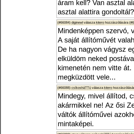
áram kell? Van asztal ala
asztal alattira gondoltál?
(#66084)
diginewl
válasza
kitero
hozzászólására (
#6
Mindenképpen szervó, v
A saját állítóművét valah
De ha nagyon vágysz egy
elküldöm neked postával
kimenetén nem vitte át. 
megküzdött vele...
(#66088)
csíkosháTTú
válasza
kitero
hozzászólásár
Mindegy, mivel állítod, c
akármikkel ne! Az ősi Z
váltók állítóművei azo
mintaképei.