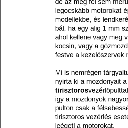
de az még fel sem merü
legocskább motorokat épi
modellekbe, és lendkeré
bál, ha egy alig 1 mm sz
ahol kellene vagy meg 
kocsin, vagy a gözmozd
festve a kezelöszervek 
Mi is nemrégen tárgyalt
nyirta ki a mozdonyait
tirisztoros
vezérlöpultta
igy a mozdonyok nagyo
pulton csak a félsebessé
tirisztoros vezérlés eset
leégeti a motorokat.