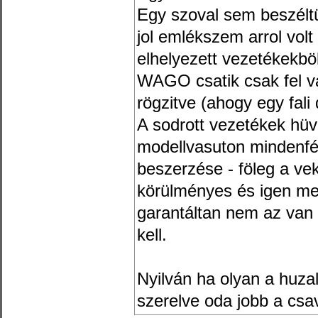
Egy szoval sem beszéltü
jol emlékszem arrol vol
elhelyezett vezetékekböl
WAGO csatik csak fel v
rögzitve (ahogy egy fal
A sodrott vezetékek hüv
modellvasuton mindenfé
beszerzése - föleg a v
körülményes és igen meg
garantáltan nem az van 
kell.
Nyilván ha olyan a huza
szerelve oda jobb a csa