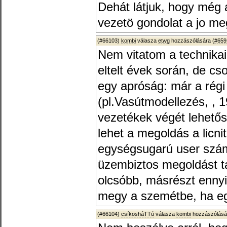
Dehát látjuk, hogy még 
vezetö gondolat a jo me
(#66103)
kombi
válasza
etwg
hozzászólására (
#659
Nem vitatom a technikai
eltelt évek során, de c
egy apróság: már a rég
(pl.Vasútmodellezés, , 1
vezetékek végét lehetős
lehet a megoldás a licni
egységsugarú user szám
üzembiztos megoldást ta
olcsóbb, másrészt enny
megy a szemétbe, ha egy
(#66104)
csíkosháTTú
válasza
kombi
hozzászólásá