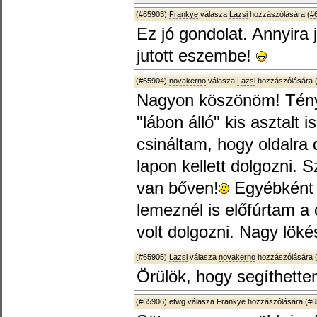
(#65903)
Frankye
válasza
Lazsi
hozzászólására (
#
Ez jó gondolat. Annyira
jutott eszembe!
(#65904)
novakerno
válasza
Lazsi
hozzászólására 
Nagyon köszönöm! Tényl
"lábon álló" kis asztalt 
csináltam, hogy oldalra 
lapon kellett dolgozni. 
van bőven!
Egyébként a
lemeznél is előfúrtam a
volt dolgozni. Nagy löké
(#65905)
Lazsi
válasza
novakerno
hozzászólására 
Örülök, hogy segíthett
(#65906)
etwg
válasza
Frankye
hozzászólására (
#6