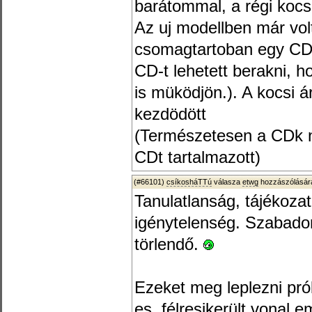
barátommal, a régi kocsi
Az uj modellben már vol
csomagtartoban egy CD v
CD-t lehetett berakni, 
is müködjön.). A kocsi ár
kezdödött
(Természetesen a CDk né
CDt tartalmazott)
(#66101)
csíkosháTTú
válasza
etwg
hozzászólására
Tanulatlanság, tájékozat
igénytelenség. Szabadon
törlendő.
Ezeket meg leplezni prób
es, félresikerült vonal 