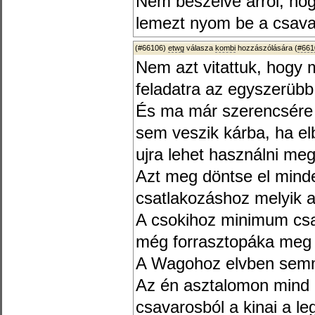
Nem beszélve arról, ho
lemezt nyom be a csava
(#66106)
etwg
válasza
kombi
hozzászólására (
#661
Nem azt vitattuk, hogy 
feladatra az egyszerübb
És ma már szerencsére v
sem veszik kárba, ha elb
ujra lehet használni meg
Azt meg döntse el minde
csatlakozáshoz melyik a
A csokihoz minimum csav
még forrasztopáka meg c
A Wagohoz elvben sem
Az én asztalomon mind a
csavarosból a kinai a l