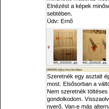
Elnézést a képek minősé
sebtében.
Üdv: Ernő
IMG_20220226...jpg
IMG_20220226...jpg
(#66080)
kitero
hozzászólása
Szeretnék egy asztalt ép
most. Elsősorban a váltó
Nem szeretnék töltéses 
gondolkodom. Visszaolv
nyerő. Van-e más altern