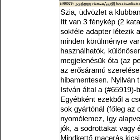
(#66079)
novakerno
válasza
Atya68
hozzászólására
Szia, üdvözlet a klubban
Itt van 3 fénykép (2 kat
sokféle adapter létezi
minden körülményre van
használhatók, különösen
megjelenésük óta (az p
az erősáramú szerelése
hibamentesen. Nyilván t
István által a (#65919)-
Egyébként ezekből a cs
sok gyártónál (főleg az 
nyomólemez, így alapve
jók, a sodrottakat vagy
Mindkettő macerás kicsi