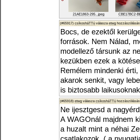
21AE1863-295...jpeg
CBE17BC2-BB2
(#65917)
csíkosháTTú
válasza
etwg
hozzászólására
Bocs, de ezektől kerülge
források. Nem Nálad, m
modellező társunk az ne
kezükben ezek a kötése
Remélem mindenki érti,
akarok senkit, vagy lebe
is biztosabb laikusoknak
(#65918)
etwg
válasza
csíkosháTTú
hozzászólására
Ne ijesztgesd a nagyér
A WAGOnál majdnem kizá
a huzalt mint a néhai Z
csatlakozok. ( a nyugati