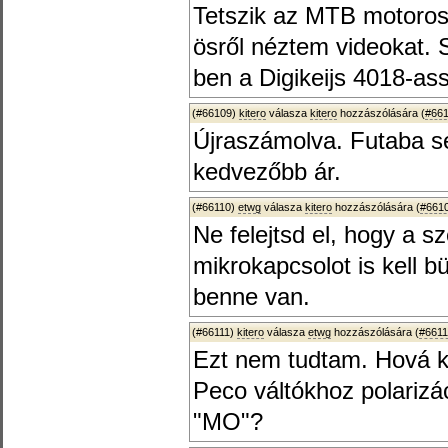
Tetszik az MTB motoros
ösről néztem videokat.
ben a Digikeijs 4018-assa
(#66109)
kitero
válasza
kitero
hozzászólására (
#66
Újraszámolva. Futaba s
kedvezőbb ár.
(#66110)
etwg
válasza
kitero
hozzászólására (
#661
Ne felejtsd el, hogy a 
mikrokapcsolot is kell 
benne van.
(#66111)
kitero
válasza
etwg
hozzászólására (
#661
Ezt nem tudtam. Hová k
Peco váltókhoz polarizác
"MO"?