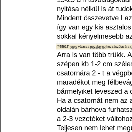
nyitása nélkül is át tud
Mindent összevetve Lazs
így van egy kis asztalo
sokkal kényelmesebb az
(#65913)
etwg
válasza
novakerno
hozzászólására (
Arra is van több trükk. 
szépen kb 1-2 cm széles
csatornára 2 - t a végp
maradékot meg félbevágo
bármelyiket leveszed a 
Ha a csatornát nem az a
oldalán bàrhova furhats
a 2-3 vezetéket váltohoz
Teljesen nem lehet megú