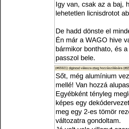
Igy van, csak az a baj, 
lehetetlen licnisdrotot 
De hadd dönste el minde
Én már a WAGO hive va
bármikor bonthato, és a 
passzol bele.
(#65921)
diginewl
válasza
etwg
hozzászólására (
#6
Sőt, még alumínium veze
mellé! Van hozzá alupas
Egyébként tényleg megl
képes egy dekódervezeté
meg egy 2-es tömör reze
változatra gondoltam.