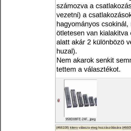
számozva a csatlakozás
vezetni) a csatlakozások
hagyományos csokinál, 
ötletesen van kialakitv
alatt akár 2 különbözö v
huzal).
Nem akarok senkit semmi
tettem a választékot.
958D08FE-24F...jpeg
(#66108)
kitero
válasza
etwg
hozzászólására (
#660