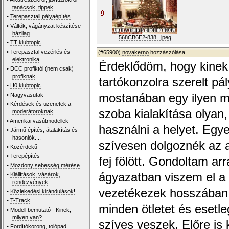
tanácsok, tippek
•
Terepasztali pályaépítés
•
Váltók, vágányzat készítése
házilag
568CB6E2-838...jpeg
•
TT klubtopic
•
Terepasztal vezérlés és
(#65900)
novakerno
hozzászólása
elektronika
Érdeklődöm, hogy kinek v
•
DCC profiktól (nem csak)
profiknak
tartókonzolra szerelt pá
•
H0 klubtopic
•
Nagyvasutak
mostanában egy ilyen m
•
Kérdések és üzenetek a
szoba kialakítása olyan,
moderátoroknak
•
Amerikai vasútmodellek
használni a helyet. Egy
•
Jármű építés, átalakítás és
hasonlók....
szívesen dolgoznék az al
•
Közérdekű
•
Terepépítés
fej fölött. Gondoltam arr
•
Mozdony sebesség mérése
ágyazatban viszem el a v
•
Kiállítások, vásárok,
rendezvények
vezetékezek hosszában.
•
Közlekedési kirándulások!
•
T-Track
minden ötletet és esetle
•
Modell bemutató - Kinek,
milyen van?
szíves veszek. Előre is
•
Fordítókorong, tolópad