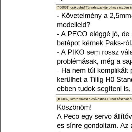
(#66081)
csíkosháTTú
válasza
kitero
hozzászólásár
- Követelmény a 2,5mm-e
modelleid?
- A PECO eléggé jó, de a
betápot kérnek Paks-ról,
- A PIKO sem rossz válas
problémásak, még a sajá
- Ha nem túl komplikált 
kerülhet a Tillig H0 Stan
ebben tudok segíteni is, 
(#66082)
kitero
válasza
csíkosháTTú
hozzászólásár
Köszönöm!
A Peco egy servo állítóv
es sínre gondoltam. Az 