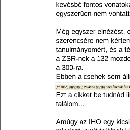
kevésbé fontos vonatokat
egyszerüen nem vontatt
Még egyszer elnézést,
szerencsére nem kértem
tanulmányomért, és a té
a ZSR-nek a 132 mozdo
a 300-ra.
Ebben a csehek sem áll
(#54938)
sunocske
válasza
saetta
hozzászólására 
Ezt a cikket be tudnád 
találom...
Amúgy az IHO egy kicsit