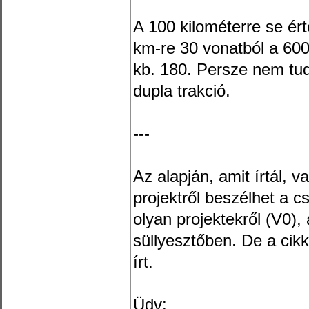
A 100 kilométerre se ér
km-re 30 vonatból a 60
kb. 180. Persze nem tu
dupla trakció.
---
Az alapján, amit írtál, 
projektről beszélhet a cs
olyan projektekről (V0),
süllyesztőben. De a cik
írt.
Üdv: