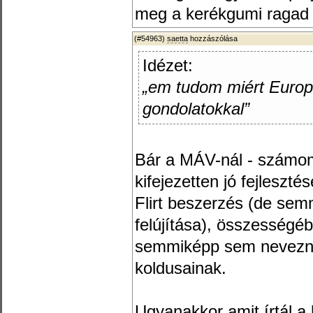
meg a kerékgumi ragad és
(#54963)
saetta
hozzászólása
Idézet:
„em tudom miért Europa
gondolatokkal”
Bár a MÁV-nál - számom
kifejezetten jó fejleszté
Flirt beszerzés (de se
felújítása), összesség
semmiképp sem nevezn
koldusainak.
Ugyanakkor amit írtál a