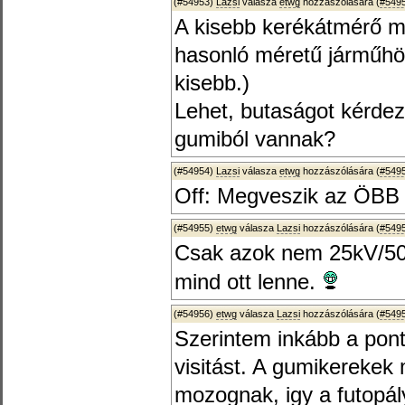
(#54953)
Lazsi
válasza
etwg
hozzászólására (
#549
A kisebb kerékátmérő mi
hasonló méretű járműhöz
kisebb.)
Lehet, butaságot kérde
gumiból vannak?
(#54954)
Lazsi
válasza
etwg
hozzászólására (
#549
Off: Megveszik az ÖBB 
(#54955)
etwg
válasza
Lazsi
hozzászólására (
#549
Csak azok nem 25kV/50
mind ott lenne.
(#54956)
etwg
válasza
Lazsi
hozzászólására (
#549
Szerintem inkább a pon
visitást. A gumikerekek
mozognak, igy a futopál