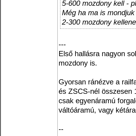
5-600 mozdony kell - p
Még ha ma is mondjuk 
2-300 mozdony kellene
---
Első hallásra nagyon s
mozdony is.
Gyorsan ránézve a railf
és ZSCS-nél összesen 1
csak egyenáramú forga
váltóáramú, vagy kétá
--