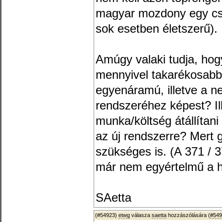
magyar mozdony egy cse
sok esetben életszerű).
Amúgy
valaki tudja, ho
mennyivel takarékosabb
egyenáramú, illetve a 
rendszeréhez képest? Il
munka/költség átállítani
az új rendszerre? Mert
szükséges is. (A 371 / 
már nem egyértelmű a h
SAetta
(#54923)
etwg
válasza
saetta
hozzászólására (
#549