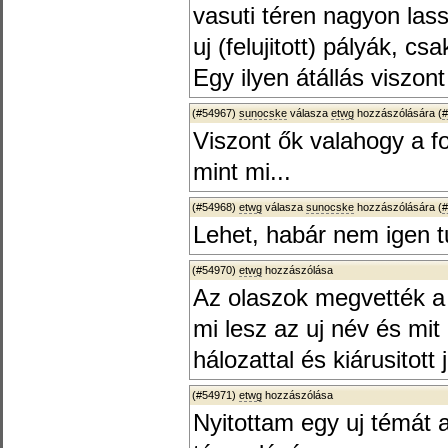
vasuti téren nagyon las
uj (felujitott) pályák, cs
Egy ilyen átállás viszon
(#54967)
sunocske
válasza
etwg
hozzászólására (
#
Viszont ők valahogy a f
mint mi...
(#54968)
etwg
válasza
sunocske
hozzászólására (
#
Lehet, habár nem igen 
(#54970)
etwg
hozzászólása
Az olaszok megvették a 
mi lesz az uj név és mit
hálozattal és kiárusitott
(#54971)
etwg
hozzászólása
Nyitottam egy uj témát 