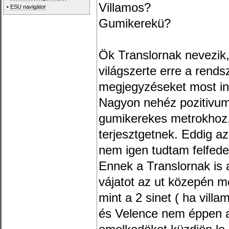
Villamos?
•
ESU navigátor
Gumikerekü?
Ök Translornak nevezik, 
világszerte erre a rends
megjegyzéseket most i
Nagyon nehéz pozitivumo
gumikerekes metrokhoz,
terjesztgetnek. Eddig az
nem igen tudtam felfede
Ennek a Translornak is a
vájatot az ut közepén m
mint a 2 sinet ( ha vill
és Velence nem éppen a