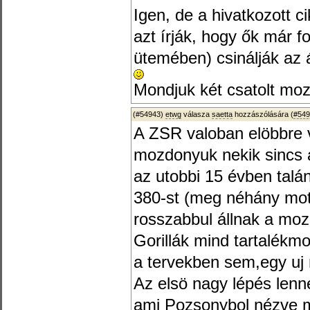
Igen, de a hivatkozott c
azt írják, hogy ők már f
ütemében) csinálják az 
Mondjuk két csatolt mozd
(#54943)
etwg
válasza
saetta
hozzászólására (
#549
A ZSR valoban elöbbre v
mozdonyuk nekik sincs 
az utobbi 15 évben talán
380-st (meg néhány mot
rosszabbul állnak a mo
Gorillák mind tartalékmo
a tervekben sem,egy uj
Az elsö nagy lépés lenn
ami Pozsonybol nézve 