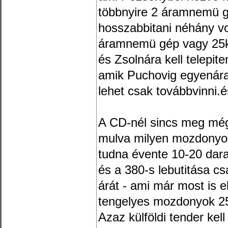
többnyire 2 áramnemü g
hosszabbitani néhány vo
áramnemü gép vagy 25k
és Zsolnára kell telepit
amik Puchovig egyenára
lehet csak továbbvinni.és
A CD-nél sincs meg még
mulva milyen mozdonyokr
tudna évente 10-20 darab
és a 380-s lebutitása c
árát - ami már most is 
tengelyes mozdonyok 25k
Azaz külföldi tender kel