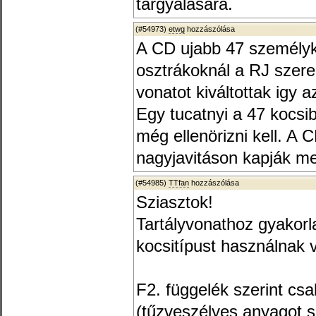
tárgyalására.
(#54973)
etwg
hozzászólása
A CD ujabb 47 személyko
osztrákoknál a RJ szere
vonatot kiváltottak igy az
Egy tucatnyi a 47 kocsib
még ellenörizni kell. A 
nagyjavitáson kapják m
(#54985)
TTfan
hozzászólása
Sziasztok!
Tartályvonathoz gyakorl
kocsitípust használnak
F2. függelék szerint cs
(tűzveszélyes anyagot sz