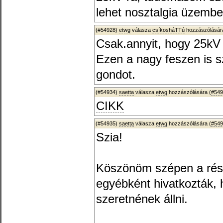
lehet nosztalgia üzembe
(#54928)
etwg
válasza
csíkosháTTú
hozzászólására
Csak.annyit, hogy 25kV 
Ezen a nagy feszen is s
gondot.
(#54934)
saetta
válasza
etwg
hozzászólására (
#549
CIKK
(#54935)
saetta
válasza
etwg
hozzászólására (
#549
Szia!
Köszönöm szépen a rész
egyébként hivatkozták, 
szeretnének állni.