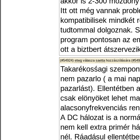
akkor is 2-300 mozdony 
Itt ott még vannak prob
kompatibilisek mindkét 
tudtommal dolgoznak. S
program pontosan az eml
ott a biztbert átszervez
(#54924)
etwg
válasza
saetta
hozzászólására (
#549
Takarékosśagi szempont
nem pazarlo ( a mai nap
pazarlást). Ellentétben 
csak elönyöket lehet ma
alacsonyfrekvenciás rend
A DC hálozat is a normál
nem kell extra primér h
nél. Ráadásul ellentétbe