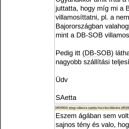
juttatta, hogy míg mi a 
villamosíttatni, pl. a ne
Bajorországban valahog
mint a DB-SOB villamos
Pedig itt
(DB-SOB)
láth
nagyobb szállítási teljes
Üdv
SAetta
(#54964)
etwg
válasza
saetta
hozzászólására (
#549
Eszem ágában sem volt 
sajnos tény és valo, ho