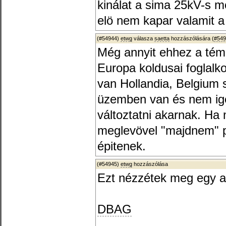
kinálat a sima 25kV-s 
elö nem kapar valamit a
(#54944)
etwg
válasza
saetta
hozzászólására (
#549
Még annyit ehhez a tém
Europa koldusai foglalko
van Hollandia, Belgium s
üzemben van és nem igen
változtatni akarnak. Ha 
meglevövel "majdnem" 
épitenek.
(#54945)
etwg
hozzászólása
Ezt nézzétek meg egy akt
DBAG