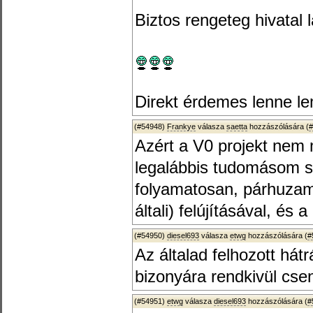
Biztos rengeteg hivatal 
Direkt érdemes lenne le
(#54948)
Frankye
válasza
saetta
hozzászólására (
#
Azért a V0 projekt nem 
legalábbis tudomásom s
folyamatosan, párhuzam
általi) felújításával, és a
(#54950)
diesel693
válasza
etwg
hozzászólására (
#
Az általad felhozott há
bizonyára rendkivül cse
(#54951)
etwg
válasza
diesel693
hozzászólására (
#