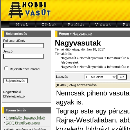
Bejelentkezés
Fórum
»
Nagyvasutak
Felhasználónév:
Nagyvasutak
Témaindító:
etwg
, idő: Jan 18, 2017
Jelszó:
Témakörök:
Nagyvasút
»
Normál nyomköz
»
Infrastruktúra
»
felsővezeték
Nagyvasút
»
Normál nyomköz
»
Infrastruktúra
»
Bejelentkezve marad
Lapozás
(#54869)
etwg
hozzászólása
Nemcsak pihenö vasutad
Regisztráció
Elfelejtett jelszó
agyak is.
Tegnap este egy pénzaut
Fórum témák
•
Információk, hasznos linkek
Rajna-Westfaliaban, ab
•
[OFF] Pihenő vasutasok
közeledö földgázt szálli
•
Váltók, vágányzat készítése