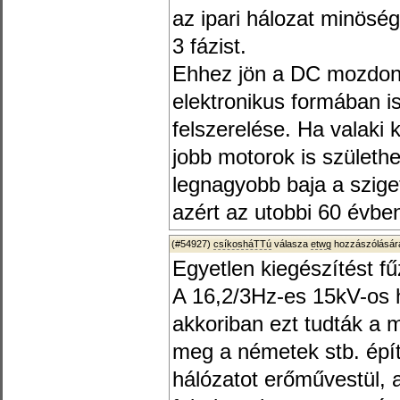
az ipari hálozat minösé
3 fázist.
Ehhez jön a DC mozdon
elektronikus formában 
felszerelése. Ha valaki k
jobb motorok is születh
legnagyobb baja a sziget
azért az utobbi 60 évben 
(#54927)
csíkosháTTú
válasza
etwg
hozzászólására
Egyetlen kiegészítést f
A 16,2/3Hz-es 15kV-os h
akkoriban ezt tudták a 
meg a németek stb. építe
hálózatot erőművestül, 