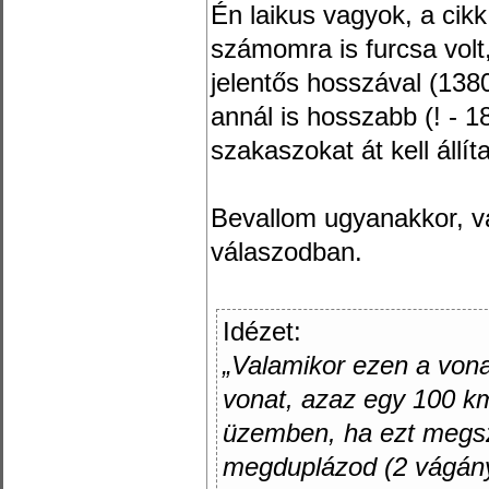
Én laikus vagyok, a cikk
számomra is furcsa volt
jelentős hosszával (1380
annál is hosszabb (! - 
szakaszokat át kell állíta
Bevallom ugyanakkor, va
válaszodban.
Idézet:
„Valamikor ezen a von
vonat, azaz egy 100 k
üzemben, ha ezt megsz
megduplázod (2 vágány