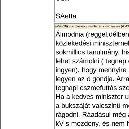
SAetta
(#54936)
etwg
válasza
saetta
hozzászólására (
#549
Álmodnia (reggel,délben 
közlekedési miniszterne
sokmillios tanulmány, hi
lehet számolni ( tegna
ingyen), hogy mennyire r
legyen az ö gondja. Arr
tegnapi eszmefuttás sze
Ha a kedves miniszter u
a bukszáját valoszinü m
rágodni. Ráadásul még a
kV-s mozdony, és nem h