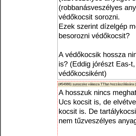
(robbanásveszélyes anya
védőkocsit sorozni.
Ezek szerint dízelgép 
besorozni védőkocsit?
A védőkocsik hossza ni
is? (Eddig jórészt Eas-t,
védőkocsiként)
(#54986)
sunocske
válasza
TTfan
hozzászólására (
A hosszuk nincs meghat
Ucs kocsit is, de elvét
kocsit is. De tartálykocs
nem tűzveszélyes anyagg