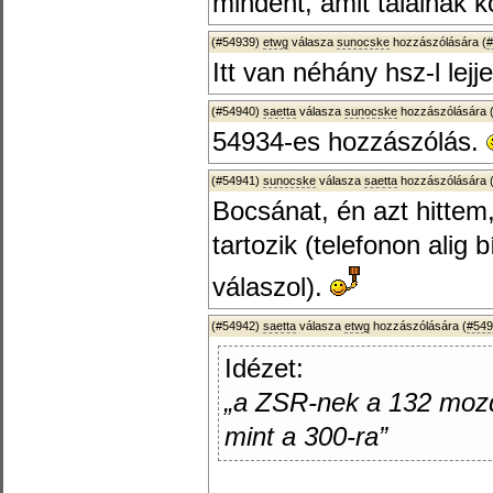
mindent, amit találnak 
(#54939)
etwg
válasza
sunocske
hozzászólására (
#
Itt van néhány hsz-l lej
(#54940)
saetta
válasza
sunocske
hozzászólására 
54934-es hozzászólás.
(#54941)
sunocske
válasza
saetta
hozzászólására 
Bocsánat, én azt hittem,
tartozik (telefonon alig 
válaszol).
(#54942)
saetta
válasza
etwg
hozzászólására (
#549
Idézet:
„a ZSR-nek a 132 moz
mint a 300-ra”