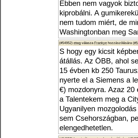
Ebben nem vagyok bizto
kiprobálni. A gumikerekü 
nem tudom miért, de mi
Washingtonban meg Sant
(#54952)
etwg
válasza
Frankye
hozzászólására (
#5
S hogy egy kicsit képben
átállás. Az ÖBB, ahol se
15 évben kb 250 Taurus
nyerte el a Siemens a le
€) mozdonyra. Azaz 20 é
a Talentekem meg a City
Ugyanilyen mozgolodás 
sem Csehországban, ped
elengedhetetlen.