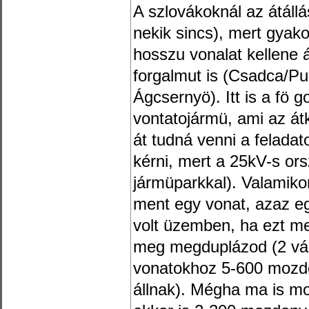
A szlovákoknál az átáll
nekik sincs), mert gyak
hosszu vonalat kellene
forgalmut is (Csadca/Pu
Ágcsernyö). Itt is a fö 
vontatojármü, ami az át
át tudná venni a feladat
kérni, mert a 25kV-s o
jármüparkkal). Valamiko
ment egy vonat, azaz e
volt üzemben, ha ezt me
meg megduplázod (2 vá
vonatokhoz 5-600 mozdo
állnak). Mégha ma is m