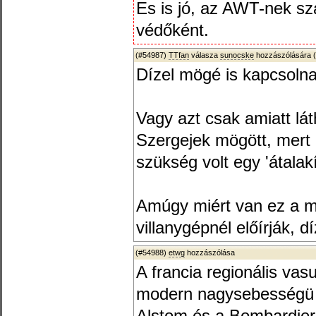
Es is jó, az AWT-nek sza
védőként.
(#54987)
TTfan
válasza
sunocske
hozzászólására (
Dízel mögé is kapcsoln
Vagy azt csak amiatt lát
Szergejek mögött, mert 
szükség volt egy 'átalakí
Amúgy miért van ez a m
villanygépnél előírják, 
(#54988)
etwg
hozzászólása
A francia regionális vas
modern nagysebességü