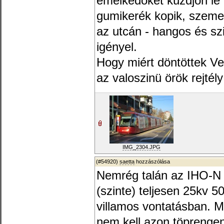
emelkedöket küzdjön le 
gumikerék kopik, szemet
az utcán - hangos és sz
igényel.
Hogy miért döntöttek Ve
az valoszinü örök rejtél
IMG_2304.JPG
(#54920)
saetta
hozzászólása
Nemrég talán az IHO-N 
(szinte) teljesen 25kv 
villamos vontatásban. M
nem kell azon töprenge