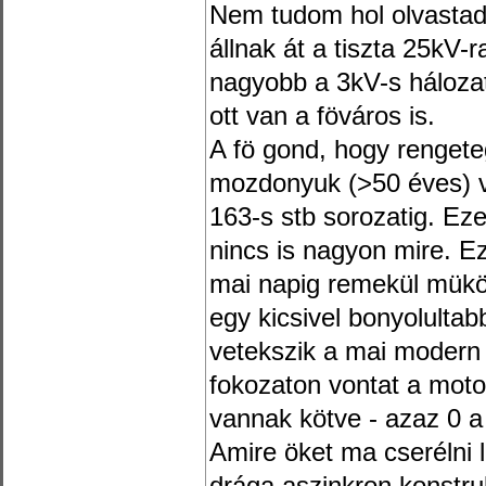
Nem tudom hol olvastad
állnak át a tiszta 25kV-r
nagyobb a 3kV-s háloza
ott van a föváros is.
A fö gond, hogy rengete
mozdonyuk (>50 éves) v
163-s stb sorozatig. Ez
nincs is nagyon mire. E
mai napig remekül müköd
egy kicsivel bonyolulta
vetekszik a mai moder
fokozaton vontat a moto
vannak kötve - azaz 0 a
Amire öket ma cserélni