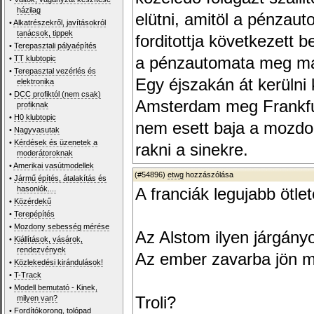
házilag
elütni, amitöl a pénzaut
•
Alkatrészekről, javításokról
tanácsok, tippek
forditottja következett 
•
Terepasztali pályaépítés
•
TT klubtopic
a pénzautomata meg ma
•
Terepasztal vezérlés és
Egy éjszakán át kerülni 
elektronika
•
DCC profiktól (nem csak)
Amsterdam meg Frankfur
profiknak
•
H0 klubtopic
nem esett baja a mozdony
•
Nagyvasutak
•
Kérdések és üzenetek a
rakni a sinekre.
moderátoroknak
•
Amerikai vasútmodellek
(#54896)
etwg
hozzászólása
•
Jármű építés, átalakítás és
hasonlók....
A franciák legujabb ötlet
•
Közérdekű
•
Terepépítés
•
Mozdony sebesség mérése
Az Alstom ilyen járgány
•
Kiállítások, vásárok,
rendezvények
Az ember zavarba jön m
•
Közlekedési kirándulások!
•
T-Track
•
Modell bemutató - Kinek,
milyen van?
Troli?
•
Fordítókorong, tolópad