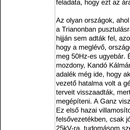
feladata, hogy ezt az á
Az olyan országok, ahol 
a Trianonban pusztulásr
hijján sem adták fel, az
hogy a meglévő, országo
meg 50Hz-es ugyebár. És
mozdony, Kandó Kálmán
adalék még ide, hogy ak
vezető hatalma volt a g
terveit visszaadták, mer
megépíteni. A Ganz visz
Ez első hazai villamosí
felsővezetékben, csak jó
25kV-ra, tudomásom sze