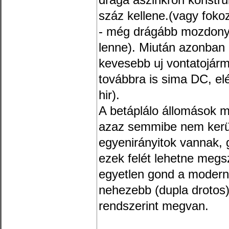
drága aszinkron konstru
száz kellene.(vagy fok
- még drágább mozdony
lenne). Miután azonban
kevesebb uj vontatojárm
továbbra is sima DC, elég
hir).
A betáplálo állomások 
azaz semmibe nem kerül
egyenirányitok vannak, g
ezek felét lehetne megs
egyetlen gond a modern
nehezebb (dupla drotos)
rendszerint megvan.