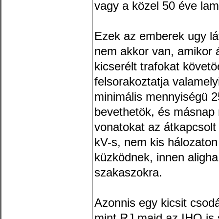
vagy a közel 50 éve lami
Ezek az emberek ugy lát
nem akkor van, amikor 
kicserélt trafokat köve
felsorakoztatja valamel
minimális mennyiségü 
bevethetök, és másnap 
vonatokat az átkapcsol
kV-s, nem kis hálozaton
küzködnek, innen aligha
szakaszokra.
Azonnis egy kicsit csod
mint RJ majd az IHO is 