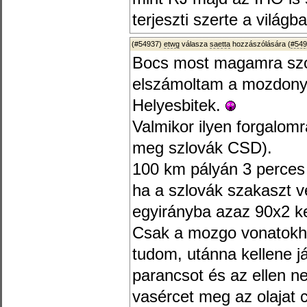
terjeszti szerte a világb
(#54937)
etwg
válasza
saetta
hozzászólására (
#549
Bocs most magamra szo
elszámoltam a mozdony
Helyesbitek.
Valmikor ilyen forgalom
meg szlovák CSD).
100 km pályán 3 perces 
ha a szlovák szakaszt 
egyirányba azaz 90x2 ke
Csak a mozgo vonatokhoz
tudom, utánna kellene já
parancsot és az ellen ne
vasércet meg az olajat cip