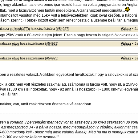
, hogy akkoriban az elektromos ipar vezető hatalma volt a gépgyártás terén Angli
dták, mert a fázisváltót nem tudták megépíteni. A Ganz viszont megcsinálta...
illamosított vasúton még 15kV volt a felsővezetékben, csak jóval később, a háború u
ásom szerint. (Többek között ezért sem lehet nosztalgia üzembe beállítan a megm
álasza
csíkosháTTú
hozzászólására (
#54927
)
Válasz
•
Ja
ogy 25kV csak a 60-evek elejen jelent. Ezen a nagy feszen is szigetölök okoztak a 
válasza
etwg
hozzászólására (
#54923
)
Válasz
•
Ja
válasza
etwg
hozzászólására (
#54923
)
Válasz
•
Ja
n a részletes választ. A cikkben egyébként hivatkozták, hogy a szlovákok is át sze
k, a cikk nem volt részletes szakmailag, számomra is furcsa volt, hogy pl. a 25kV-o
ával (1380 km ) is indokolták, hogy - az annál is hosszabb (! - 1800 km-nyi) egyen
ell állítani.
akkor, van, amit csak részben értettem a válaszodban.
zen a vonalon 3 percenként ment egy vonat, azaz egy 100 km-s szakaszon 30 vona
ezt megszorzod 3-l - a pálya hossza, meg megduplázod (2 vágány) akkor már csa
-600 mozdony kell - plusz még amik valahol állnak). Még ha ma is mondjuk csak e
s 2-300 mozdony kellene azonnal!”