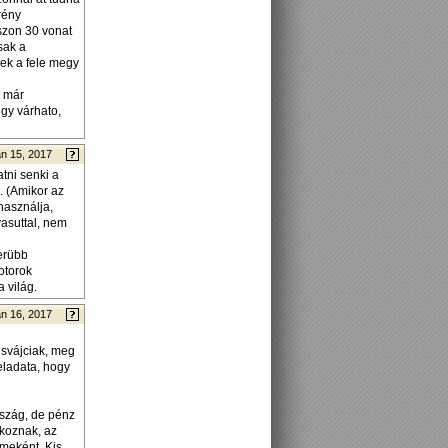
rény
szon 30 vonat
sak a
ek a fele megy
n már
gy várhato,
n 15, 2017
tni senki a
. (Amikor az
 használja,
vasuttal, nem
erübb
otorok
 világ.
n 16, 2017
 svájciak, meg
feladata, hogy
rszág, de pénz
akoznak, az
meként. Kis