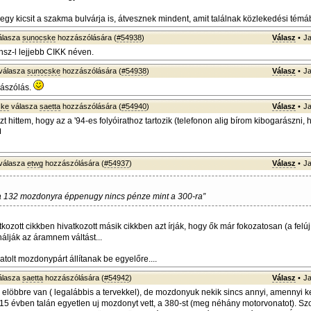
gy kicsit a szakma bulvárja is, átvesznek mindent, amit találnak közlekedési témá
álasza
sunocske
hozzászólására (
#54938
)
Válasz
•
Ja
hsz-l lejjebb CIKK néven.
válasza
sunocske
hozzászólására (
#54938
)
Válasz
•
Ja
ászólás.
ske
válasza
saetta
hozzászólására (
#54940
)
Válasz
•
Ja
t hittem, hogy az a '94-es folyóirathoz tartozik (telefonon alig bírom kibogarászni, 
válasza
etwg
hozzászólására (
#54937
)
Válasz
•
Ja
a 132 mozdonyra éppenugy nincs pénze mint a 300-ra”
tkozott cikkben hivatkozott másik cikkben azt írják, hogy ők már fokozatosan (a felúj
álják az áramnem váltást...
tolt mozdonypárt állítanak be egyelőre....
álasza
saetta
hozzászólására (
#54942
)
Válasz
•
Ja
elöbbre van ( legalábbis a tervekkel), de mozdonyuk nekik sincs annyi, amennyi ke
15 évben talán egyetlen uj mozdonyt vett, a 380-st (meg néhány motorvonatot). S