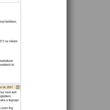
yt találtam,
*3*2 az nálam
hallottunk
dékról írt.
n 16, 2017
vhez nem kell
egtettem
atra a tegnapi
s ezen fog