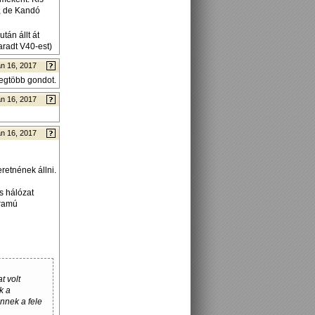
a, de Kandó
tán állt át
aradt V40-est)
n 16, 2017
legtöbb gondot.
n 16, 2017
n 16, 2017
retnének állni.
s hálózat
áramú
t volt
k a
nnek a fele