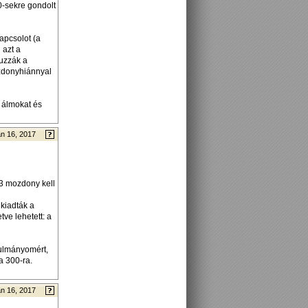
0-sekre gondolt
apcsolot (a
 azt a
uzzák a
ozdonyhiánnyal
 álmokat és
n 16, 2017
x3 mozdony kell
 kiadták a
tve lehetett: a
ulmányomért,
a 300-ra.
n 16, 2017