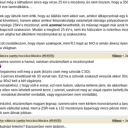
sul még a láthatáron sincs egy olcso 25 kV-s mozdony, és nem hiszem, hogy a 35
 éve laminátkákra....
k ugy látszik nem értik, hogy az átállás nem akkor van, amikor átkapcsolnak egy k
okat követöen), hanem akkor amikor felsorakoztatja valamelyik idevágo pályaudvaron
nyiségü 25kV-s mozdonyt, amik
azonnal
bevethetök, és másnap reggel már azok h
tkapcsolt szakaszon. Miután a meglevö 25 kV-s, nem kis hálozaton is notorikus m
en aligha tud átküldeni mozdonyokat az uj szakaszokra.
csit csodálkozom, hogy olyan szaklapok, mint RJ majd az IHO is simán átvesz ilyen
 a világban.
álasza
saetta
hozzászólására (
#54935
)
Válasz
•
Ja
amra szorom a hamut, valoban elszámoltam a mozdonyokat
 forgalomra volt meg a park (közös cseh meg szlovák CSD).
3 perces követéssel kb 30 vonat van. Ezt ha a szlovák szakaszt vesszük akkor 30
z 90x2 kell a két vágányra.
onatokhoz. ( hogy volt-e ennyi, ezt nem tudom, utánna kellene járni, de akkoriban
 ellen nem lehetett semmit tenni, ( szenet, vasércet meg az olajat cipelni kellett),ille
 vonatokat diesellel vontatták, vagy egyszerüen nem vontatták).
lnézést, elszámoltam magam tegnap, szerencsére nem kértem honoráriumot a tan
sem változtat sokat, mert a ZSR-nek a 132 mozdonyra éppenugy nincs pénze mint 
k sem állnak jobban.
ske
válasza
saetta
hozzászólására (
#54935
)
Válasz
•
Ja
e tudnád linkelni? Egyszerűen nem találom...