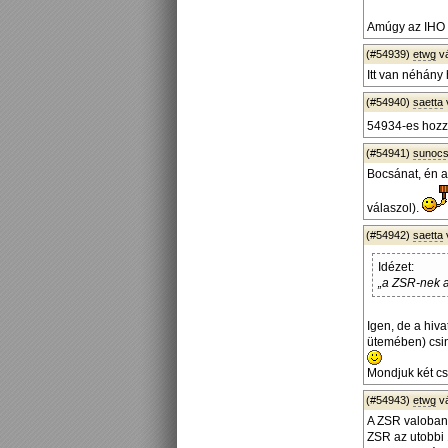
Amúgy az IHO e
(#54939)
etwg
v
Itt van néhány 
(#54940)
saetta
54934-es hozz
(#54941)
sunoc
Bocsánat, én az
válaszol).
(#54942)
saetta
Idézet:
„a ZSR-nek 
Igen, de a hiva
ütemében) csin
Mondjuk két csa
(#54943)
etwg
v
A ZSR valoban 
ZSR az utobbi 