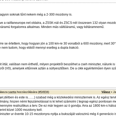
 nagyon soknak tűnt nekem még a 2-300 mozdony is.
e a railfaneurope.net oldalra, a ZSSK-nál és ZSCS-nél összesen 132 olyan mozdon
náramú forgalomra alkalmas. Minden más váltóáramú, vagy kétáramnemű.
rre se értettem, hogy hogyan jön a 100 km-re 30 vonatból a 600 mozdony, mert 30
e nem tudom, hogy ebből mennyi esetleg a dupla trakció.
t írtál, valóban nem érthető, milyen projektről beszélhet a cseh miniszter, nálunk is 
ről (V0), amelyek eltűnnek aztán a süllyesztőben. De a cikk egyértelműen ilyen szán
álasza
saetta
hozzászólására (
#54934
)
Válasz
•
Ja
l,délben és este is........) szabad még a közlekedési miniszternek is. Az egész ter
ulmány, hiszen némi fejszámolással is ki lehet számolni ( tegnap egész pontosan m
mennyire realisztikus a terv. De ez már legyen az ö gondja. Arra az 1800 km-s háloz
erint közel 1000 mozdony kell.
niszter ur évente 10-15 mozdonyra nyitja a bukszáját valoszinü még 4 generácio i