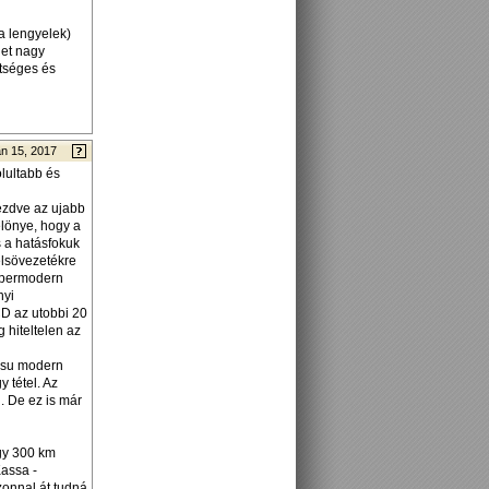
a lengyelek)
het nagy
etséges és
n 15, 2017
olultabb és
ezdve az ujabb
elönye, hogy a
 a hatásfokuk
elsövezetékre
zupermodern
nyi
D az utobbi 20
 hiteltelen az
zisu modern
 tétel. Az
. De ez is már
egy 300 km
assa -
zonnal át tudná