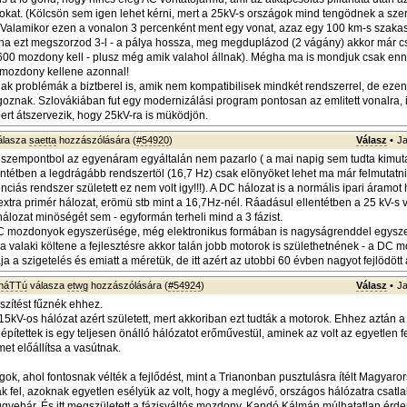
tokat. (Kölcsön sem igen lehet kérni, mert a 25kV-s országok mind tengödnek a sze
 Valamikor ezen a vonalon 3 percenként ment egy vonat, azaz egy 100 km-s szaka
ha ezt megszorzod 3-l - a pálya hossza, meg megduplázod (2 vágány) akkor már c
00 mozdony kell - plusz még amik valahol állnak). Mégha ma is mondjuk csak enn
 mozdony kellene azonnal!
nnak problémák a biztberel is, amik nem kompatibilisek mindkét rendszerrel, de eze
oznak. Szlovákiában fut egy modernizálási program pontosan az emlitett vonalra, i
bert átszervezik, hogy 25kV-ra is müködjön.
álasza
saetta
hozzászólására (
#54920
)
Válasz
•
Ja
szempontbol az egyenáram egyáltalán nem pazarlo ( a mai napig sem tudta kimuta
lentétben a legdrágább rendszertöl (16,7 Hz) csak elönyöket lehet ma már felmutatni
ciás rendszer született ez nem volt igy!!!). A DC hálozat is a normális ipari áramot
extra primér hálozat, erömü stb mint a 16,7Hz-nél. Ráadásul ellentétben a 25 kV-s 
 hálozat minöségét sem - egyformán terheli mind a 3 fázist.
C mozdonyok egyszerüsége, még elektronikus formában is nagyságrenddel egysz
a valaki költene a fejlesztésre akkor talán jobb motorok is születhetnének - a DC m
 a szigetelés és emiatt a méretük, de itt azért az utobbi 60 évben nagyot fejlödött a
sháTTú
válasza
etwg
hozzászólására (
#54924
)
Válasz
•
Ja
szítést fűznék ehhez.
15kV-os hálózat azért született, mert akkoriban ezt tudták a motorok. Ehhez aztán a
építettek is egy teljesen önálló hálózatot erőművestül, aminek az volt az egyetlen 
et előállítsa a vasútnak.
gok, ahol fontosnak vélték a fejlődést, mint a Trianonban pusztulásra ítélt Magyaro
ák fel, azoknak egyetlen esélyük az volt, hogy a meglévő, országos hálózatra csatl
yebár. És itt megszületett a fázisváltós mozdony, Kandó Kálmán múlhatatlan érde