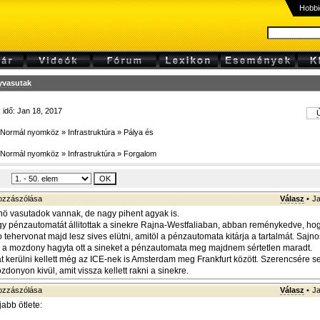
Hobbi
yvasutak
, idő: Jan 18, 2017
Ú
Normál nyomköz
»
Infrastruktúra
»
Pálya és
Normál nyomköz
»
Infrastruktúra
»
Forgalom
zzászólása
Válasz
•
Ja
ö vasutadok vannak, de nagy pihent agyak is.
y pénzautomatát állitottak a sinekre Rajna-Westfaliaban, abban reménykedve, ho
to tehervonat majd lesz sives elütni, amitöl a pénzautomata kitárja a tartalmát. Sajnos
, a mozdony hagyta ott a sineket a pénzautomata meg majdnem sértetlen maradt.
t kerülni kellett még az ICE-nek is Amsterdam meg Frankfurt között. Szerencsére 
zdonyon kivül, amit vissza kellett rakni a sinekre.
zzászólása
Válasz
•
Ja
jabb ötlete: