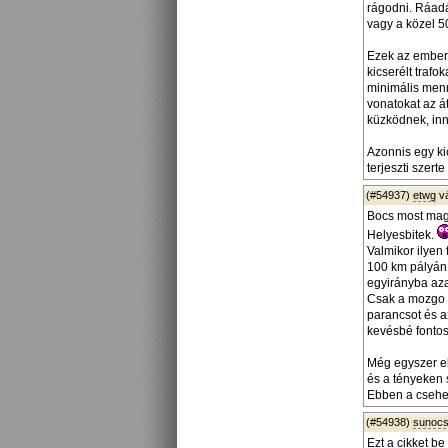
rágodni. Ráadá
vagy a közel 50
Ezek az embere
kicserélt traf
minimális men
vonatokat az á
küzködnek, inn
Azonnis egy ki
terjeszti szerte
(#54937)
etwg
v
Bocs most mag
Helyesbitek.
Valmikor ilyen
100 km pályán 
egyirányba aza
Csak a mozgo v
parancsot és az
kevésbé fontos
Még egyszer e
és a tényeken 
Ebben a csehe
(#54938)
sunoc
Ezt a cikket b