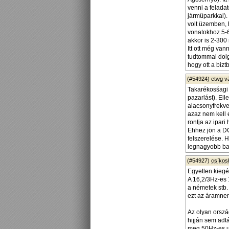
venni a felada
jármüparkkal).
volt üzemben, 
vonatokhoz 5-6
akkor is 2-300
Itt ott még va
tudtommal dolg
hogy ott a bizt
(#54924)
etwg
v
Takarékosśagi 
pazarlást). El
alacsonyfrekven
azaz nem kell 
rontja az ipari
Ehhez jön a D
felszerelése. H
legnagyobb baja
(#54927)
csíko
Egyetlen kiegé
A 16,2/3Hz-es 
a németek stb. 
ezt az áramnem
Az olyan orszá
hijján sem adt
meg 50Hz-es ug