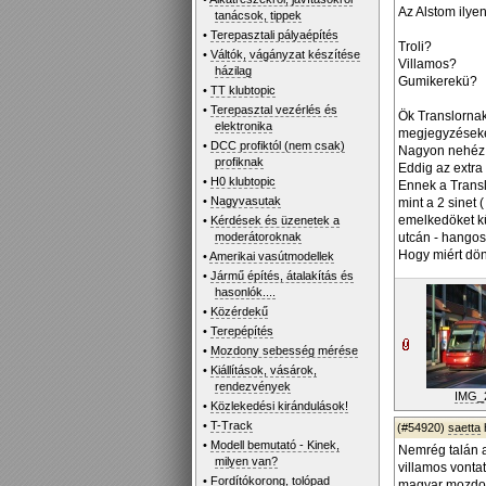
Az Alstom ilye
tanácsok, tippek
•
Terepasztali pályaépítés
Troli?
•
Váltók, vágányzat készítése
Villamos?
házilag
Gumikerekü?
•
TT klubtopic
•
Terepasztal vezérlés és
Ök Translornak 
elektronika
megjegyzéseke
•
DCC profiktól (nem csak)
Nagyon nehéz p
profiknak
Eddig az extra
•
H0 klubtopic
Ennek a Transl
•
Nagyvasutak
mint a 2 sinet
emelkedöket kü
•
Kérdések és üzenetek a
moderátoroknak
utcán - hangos
Hogy miért dön
•
Amerikai vasútmodellek
•
Jármű építés, átalakítás és
hasonlók....
•
Közérdekű
•
Terepépítés
•
Mozdony sebesség mérése
•
Kiállítások, vásárok,
rendezvények
IMG_
•
Közlekedési kirándulások!
•
T-Track
(#54920)
saetta
•
Modell bemutató - Kinek,
Nemrég talán a
milyen van?
villamos vonta
•
Fordítókorong, tolópad
magyar mozdony