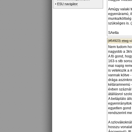
•
ESU navigátor
Amúgy
valaki 
egyenáramú, il
munka/költség 
szükséges is. 
SAetta
(#54923)
etwg
v
Nem tudom hol 
nagyobb a 3kV-
A fö gond, hog
163-s stb soro
mai napig reme
is vetekszik a
vannak kötve -
drága aszinkro
kétáramnemü -
évben száznál 
átállásrol szolo
A betáplálo ál
egyenirányitok 
egyetlen gond 
rendszerint m
A szlovákoknál
hosszu vonalat
Ágcsernyö). Itt