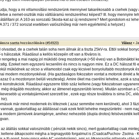
tudja, hogy a mi villamosítási rendszerünk mennyivel takarékosabb a csehek (vagy 
letve a nemet-osztrák más váltóáramú rendszeréhez képest? Ill. hogy mennyire le
átállítani pl. A 163-as sorozatú Skoda-kat az új rendszerre? Mert gondolom ez leh
(A 371 / 372 sorozat esetében valószínűleg már nem egyértelmű a helyzet.)
álasza
saetta
hozzászólására (
#54920
)
Válasz
•
Ja
olvastad, de a csehek talán soha nem állnak át a tiszta 25kV-ra. Ettöl sokkal bony
s hálozatuk. Ráadásul a kellös közepén ott van a föváros is.
y rengeteg a mai napig jol müködö öreg mozdonyuk (>50 éves) van a Bobináktol k
zatig. Ezeket nem egyszerü lecserélni és nincs is nagyon mire. Ez a DC hálozat fö 
kül müködnek az olcso a villamostol csak egy kicsivel bonyolultabb mozdonyok és
 mai modern mozdonyokéval. (Ha gazdaságos fokozaton vontat a motorok direkt a f
 azaz 0 a mozdonyon belüli veszteség). Amire öket ma cserélni lehetne, azok a s
n konstrukciok. Ráadásul egyszerre több száz kellene.(vagy fokozatosan ugyanen
 még drágább mozdony, akkor az átmenet egyszerübb lenne). Miután azonban a C
kevesebb uj vontatojármüvet szerzett be , ezek egy része továbbra is sima DC, elég
 hir).
lomások már mind modernek és léteznek ( azaz semmibe nem kerülnek), ahol 3 fá
vannak, gyakorlatilag az átállással csak ezek felét lehetne megszüntetni - nem nagy
a modern jármüvek áramigénye, amihez nehezebb (dupla drotos) felsövezeték kell
egvan.
 az átállás sokkal valoszinübb ( pénzük nekik sincs), mert gyakorlatilag csak mint
 kellene átkapcsolni mégha a legnagyobb forgalmut is (Csadca/Puchov- Zsolna - K
 is a fö gond, hogy nincs elég AC vontatojármü, ami az átkapcsolás pillanata után a