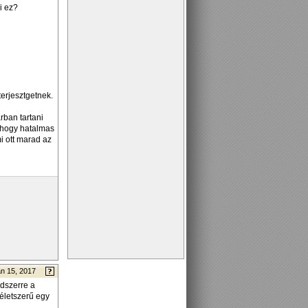
i ez?
erjesztgetnek.
rban tartani
, hogy hatalmas
i ott marad az
n 15, 2017
ndszerre a
életszerű egy