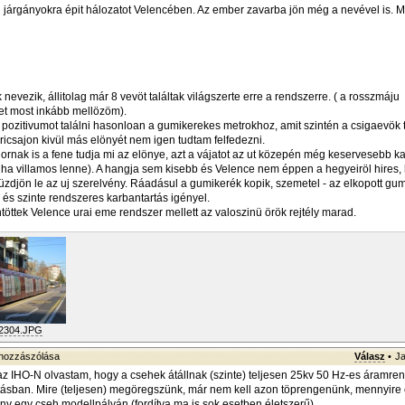
n járgányokra épit hálozatot Velencében. Az ember zavarba jön még a nevével is. M
nevezik, állitolag már 8 vevöt találtak világszerte erre a rendszerre. ( a rosszmáju
t most inkább mellözöm).
ozitivumot találni hasonloan a gumikerekes metrokhoz, amit szintén a csigaevök t
 ricsajon kivül más elönyét nem igen tudtam felfedezni.
ornak is a fene tudja mi az elönye, azt a vájatot az ut közepén még keservesebb ka
 ( ha villamos lenne). A hangja sem kisebb és Velence nem éppen a hegyeiröl hires
zdjön le az uj szerelvény. Ráadásul a gumikerék kopik, szemetel - az elkopott gum
 és szinte rendszeres karbantartás igényel.
töttek Velence urai eme rendszer mellett az valoszinü örök rejtély marad.
2304.JPG
hozzászólása
Válasz
•
Ja
z IHO-N olvastam, hogy a csehek átállnak (szinte) teljesen 25kv 50 Hz-es áramre
tásban. Mire (teljesen) megöregszünk, már nem kell azon töprengenünk, mennyire 
 egy cseh modellpályán (fordítva ma is sok esetben életszerű).