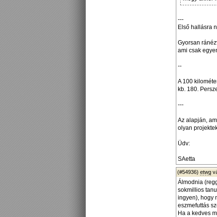
---
Első hallásra
Gyorsan ránézv
ami csak egye
--
A 100 kilométe
kb. 180. Persz
---
Az alapján, ami
olyan projektek
Üdv:
SAetta
(#54936)
etwg
v
Álmodnia (regge
sokmillios tan
ingyen), hogy 
eszmefuttás sz
Ha a kedves mi