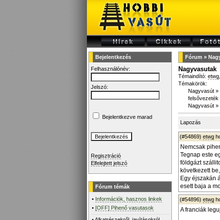
Bejelentkezés
Fórum
»
Nag
Nagyvasutak
Felhasználónév:
Témaindító:
etwg
Témakörök:
Jelszó:
Nagyvasút
»
felsővezeték
Nagyvasút
»
Bejelentkezve marad
Lapozás
(#54869)
etwg
ho
Nemcsak pihen
Tegnap este eg
Regisztráció
földgázt szálli
Elfelejtett jelszó
következett be
Egy éjszakán á
esett baja a mo
Fórum témák
•
Információk, hasznos linkek
(#54896)
etwg
ho
•
[OFF] Pihenő vasutasok
A franciák legu
•
Alkatrészekről, javításokról