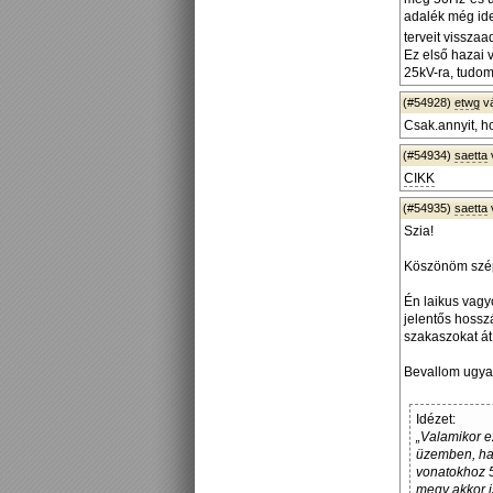
adalék még ide
terveit visszaa
Ez első hazai v
25kV-ra, tudom
(#54928)
etwg
v
Csak.annyit, h
(#54934)
saetta
CIKK
(#54935)
saetta
Szia!
Köszönöm szépe
Én laikus vagyo
jelentős hossz
szakaszokat át k
Bevallom ugyan
Idézet:
„Valamikor e
üzemben, ha 
vonatokhoz 5
megy akkor i