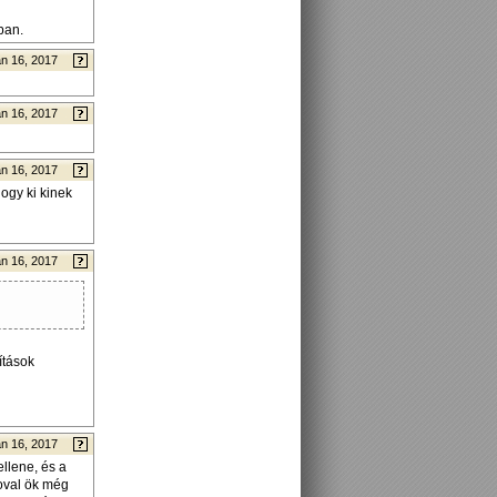
ban.
n 16, 2017
n 16, 2017
n 16, 2017
hogy ki kinek
n 16, 2017
ítások
n 16, 2017
llene, és a
zoval ök még