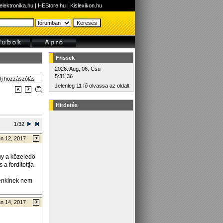
elektronika.hu
|
HEStore.hu
|
Kislexikon.hu
Frissek
2026. Aug, 06. Csü
5:31:36
j hozzászólás
Jelenleg 11 fő olvassa az oldalt
Hirdetés
1/32
n 12, 2017
gy a közeledö
 a forditottja
senkinek nem
n 14, 2017