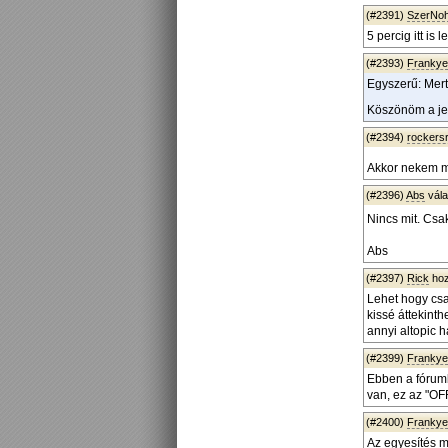
(#2391)
SzerNo
5 percig itt is l
(#2393)
Frankye
Egyszerű: Mert 
Köszönöm a jel
(#2394)
rockers
Akkor nekem mi
(#2396)
Abs
vál
Nincs mit. Csa
Abs
(#2397)
Rick
hoz
Lehet hogy csa
kissé áttekinth
annyi altopic h
(#2399)
Frankye
Ebben a fórumb
van, ez az "OF
(#2400)
Frankye
Az egyesítés m