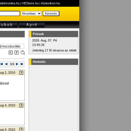
elektronika.hu
|
HEStore.hu
|
Kislexikon.hu
Frissek
2026. Aug, 07. Pé
13:45:26
j hozzászólás
Jelenleg 17 fő olvassa az oldalt
Hirdetés
3/4
ug 2, 2010
tással
ug 4, 2010
ug 4, 2010