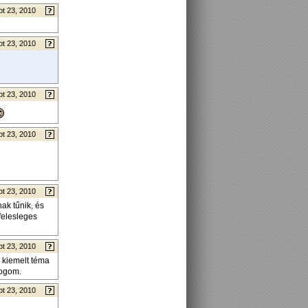
t 23, 2010
t 23, 2010
t 23, 2010
t 23, 2010
t 23, 2010
ak tűnik, és
 felesleges
t 23, 2010
 kiemelt téma
fogom.
t 23, 2010