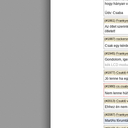
hogy hányan v
Üdv: Csaba
(#1861)
Frankye
Az ötlet szerin
ötletet!
(#1887)
rockers
Csak egy kérdé
(#1945)
Frankye
Gondolom, igen
kék LCD modul 
(#1977)
Csukló
h
Jó lenne ha eg
(#1980)
cs.csab
Nem lenne hüly
(#2013)
Csukló
v
Ehhez én nem 
(#2087)
Frankye
MartAs fórumt