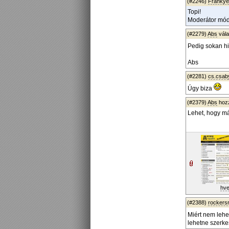
(#2246)
Frankye
Topi!
Moderátor módb
(#2279)
Abs
vál
Pedig sokan h
Abs
(#2281)
cs.csab
Úgy biza
(#2379)
Abs
hoz
Lehet, hogy má
hve
(#2388)
rockers
Miért nem lehe
lehetne szerke