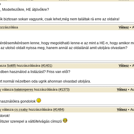
?
a, Modellezőkre, HE átjövőkre?
k biztosan sokan vagyunk, csak lehet,még nem találtak rá erre az oldalra!
ozzászólása
Válasz
•
A
érdésem/kérésem lenne, hogy megoldható lenne-e az mint a HE-n, hogy amikor 
 az utolsó oldalt nyissa meg, hanem annál az oldalánál amit utoljára olvastam?
asza
Solt85
hozzászólására (
#1401
)
Válasz
•
A
ndben használod a listázást? Friss van elől?
rt normál nézetben oda ugrik ahonnan olvastad utoljára.
y
válasza
balatonperes
hozzászólására (
#1373
)
Válasz
•
Au
felhasználókra gondolok
y
válasza
cs.csaby
hozzászólására (
#1484
)
Válasz
•
Au
torok!
étszer szerepel a váltófelvágás címszó