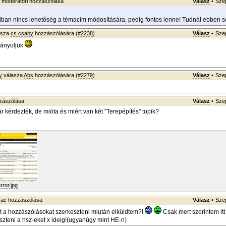
moderátori hozzászólása
Válasz
•
Szep
an nincs lehetőség a témacím módosítására, pedig fontos lenne! Tudnál ebben s
asza
cs.csaby
hozzászólására (
#2238
)
Válasz
•
Szep
iányoljuk
y
válasza
Abs
hozzászólására (
#2279
)
Válasz
•
Szep
zászólása
Válasz
•
Szep
r kérdezték, de mióta és miért van két "Terepépítés" topik?
rror.jpg
rac
hozzászólása
Válasz
•
Szep
t a hozzászólásokat szerkeszteni miután elküldtem?!
Csak mert szerintem itt 
szteni a hsz-eket x ideig!(ugyanúgy mint HE-n)