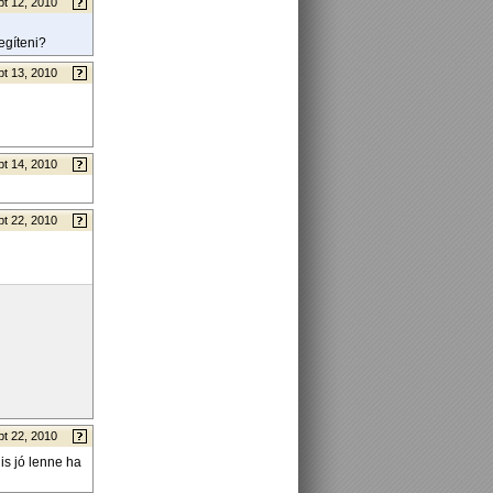
t 12, 2010
egíteni?
t 13, 2010
t 14, 2010
t 22, 2010
t 22, 2010
is jó lenne ha