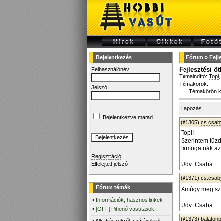
Bejelentkezés
Fórum
»
Fejl
Fejlesztési öt
Felhasználónév:
Témaindító:
Topi
,
Témakörök:
Jelszó:
Témakörön k
Lapozás
Bejelentkezve marad
(#1305)
cs.csab
Topi!
Szerintem tűzd
támogatnák az 
Regisztráció
Elfelejtett jelszó
Üdv: Csaba
(#1371)
cs.csab
Fórum témák
Amúgy meg sz
•
Információk, hasznos linkek
Üdv: Csaba
•
[OFF] Pihenő vasutasok
(#1373)
balaton
•
Alkatrészekről, javításokról