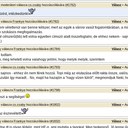
moderátori válasza
cs.csaby
hozzászólására (
#1762
)
Válasz
•
Au
lzést, intézkedünk!
válasza
Frankye
hozzászólására (
#1782
)
Válasz
•
Au
em véletlenül van benne kétszer, mert az egyik a városi vasút fogalomtárában, a m
n szokásos megfogalmazás.
l célszerű(bb) lett volna egyetlen címszó alatt összefoglalni, de ehhez nekem - saj
.)
y
válasza
Frankye
hozzászólására (
#1784
)
Válasz
•
Au
 tudtam.
, meg lehetett volna valahogy jelölni, hogy melyik melyik, szerintem
válasza
cs.csaby
hozzászólására (
#1793
)
Válasz
•
Au
- sajnos - ehhez én nem férek hozzá. Topi még az elutazása előtt rakta össze, valósz
t, azután így maradt... No, majd ha hazajön a "nagy vízen túlról", megmondjuk Neki, 
y
válasza
Frankye
hozzászólására (
#1798
)
Válasz
•
Au
szi a segítséget
válasza
cs.csaby
hozzászólására (
#1802
)
Válasz
•
Au
 észrevételt!
y
válasza
Frankye
hozzászólására (
#1832
)
Válasz
•
Au
ne itt is olyan térkép, mint HE-n, ami mutatja a tagokat. Meg tagkereső. Jó lenne lá