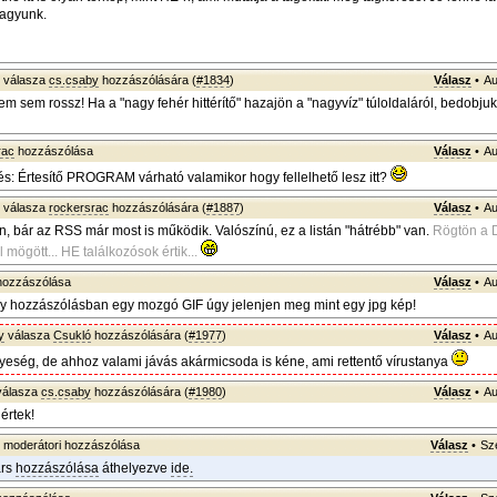
agyunk.
válasza
cs.csaby
hozzászólására (
#1834
)
Válasz
•
Au
tem sem rossz! Ha a "nagy fehér hittérítő" hazajön a "nagyvíz" túloldaláról, bedobju
rac
hozzászólása
Válasz
•
Au
s: Értesítő PROGRAM várható valamikor hogy fellelhető lesz itt?
válasza
rockersrac
hozzászólására (
#1887
)
Válasz
•
Au
, bár az RSS már most is működik. Valószínú, ez a listán "hátrébb" van.
Rögtön a 
mögött... HE találkozósok értik...
ozzászólása
Válasz
•
Au
y hozzászólásban egy mozgó GIF úgy jelenjen meg mint egy jpg kép!
y
válasza
Csukló
hozzászólására (
#1977
)
Válasz
•
Au
eség, de ahhoz valami jávás akármicsoda is kéne, ami rettentő vírustanya
álasza
cs.csaby
hozzászólására (
#1980
)
Válasz
•
Au
értek!
moderátori hozzászólása
Válasz
•
Sz
árs
hozzászólása
áthelyezve
ide.