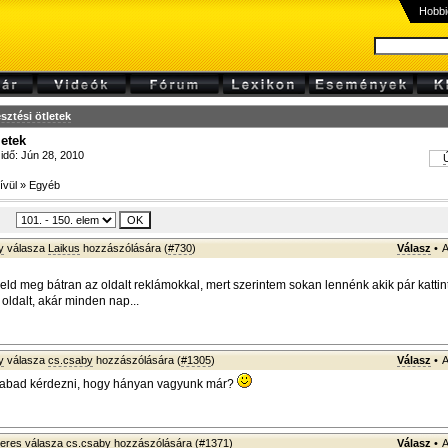
Hobbi
esztési ötletek
letek
 idő: Jún 28, 2010
Ú
ívül
»
Egyéb
y
válasza
Laikus
hozzászólására (
#730
)
Válasz
•
A
eld meg bátran az oldalt reklámokkal, mert szerintem sokan lennénk akik pár kattin
oldalt, akár minden nap...
y
válasza
cs.csaby
hozzászólására (
#1305
)
Válasz
•
A
abad kérdezni, hogy hányan vagyunk már?
peres
válasza
cs.csaby
hozzászólására (
#1371
)
Válasz
•
A