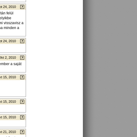
t 24, 2010
án felül
elyikbe
i visszavisz a
 ha minden a
t 24, 2010
Okt 2, 2010
ember a saját
t 15, 2010
t 15, 2010
t 15, 2010
t 21, 2010