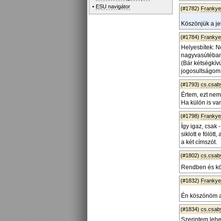
•
ESU navigátor
(#1782)
Frankye
Köszönjük a je
(#1784)
Frankye
Helyesbítek: N
nagyvasútéba
(Bár kétségkívü
jogosultságom
(#1793)
cs.csab
Értem, ezt nem
Ha külön is van
(#1798)
Frankye
Így igaz, csak 
siklott e fölöt
a két címszót.
(#1802)
cs.csab
Rendben és kö
(#1832)
Frankye
Én köszönöm az
(#1834)
cs.csab
Szerintem lehet