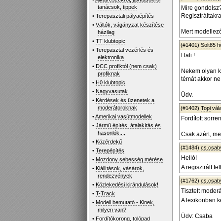
tanácsok, tippek
Mire gondolsz
Regisztráltakr
•
Terepasztali pályaépítés
•
Váltók, vágányzat készítése
Mert modellező
házilag
•
TT klubtopic
(#1401)
Solt85
h
•
Terepasztal vezérlés és
Hali !
elektronika
•
DCC profiktól (nem csak)
Nekem olyan k
profiknak
témát akkor ne
•
H0 klubtopic
•
Nagyvasutak
Üdv.
•
Kérdések és üzenetek a
moderátoroknak
(#1402)
Topi
vál
•
Amerikai vasútmodellek
Fordított sorre
•
Jármű építés, átalakítás és
hasonlók....
Csak azért, me
•
Közérdekű
(#1484)
cs.csab
•
Terepépítés
Helló!
•
Mozdony sebesség mérése
A regisztrált 
•
Kiállítások, vásárok,
rendezvények
(#1762)
cs.csab
•
Közlekedési kirándulások!
Tisztelt moderá
•
T-Track
A lexikonban k
•
Modell bemutató - Kinek,
milyen van?
Üdv: Csaba
•
Fordítókorong, tolópad