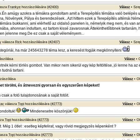
asza
Frankye
hozzászólására (
#2400
)
Válasz
•
Szep
.Én amúgy azokra a témákra gondoltam amit a Terepépítés témába való belépés ut
áma, Növények, Pálya és berendezések...Azt hittem ezek a Terepépítés altémái.Ném
témára bukkanni, ami elérhető az oldalsó panelen is, némelyik meg nem, és van am
mába, ahonnan indultam, ez tartom kissé zavarosnak.Áttekinthetőbbnek tartanám,
len jelenne meg.De ez csak a saját véleményem...
y
válasza
Rick
hozzászólására (
#2407
)
Válasz
•
Szep
tegóriái, ha már 245643278 téma lesz, a keresést fogják megkönnyíteni
ászólása
Válasz
•
tnék kérni törlés gombot. Van mikor nem sikerül egy kép feltöltése, jó lenne ha az 
n tudná tartani.
zászólása
Válasz
•
Ok
het törölni, és átnevezni gyorsan és egyszerűen képeket!
sak a fotó tulajdonosának a saját fotóit.
rac
válasza
Topi
hozzászólására (
#2773
)
Válasz
•
Ok
ondoltuk!
Mindenesetre köszönjük!
sza
Topi
hozzászólására (
#2773
)
Válasz
•
Ok
ött. Még 1 ötlet : esetleg képfelirat, vagy rövid megjegyzés képenként ?
lasza
Topi
hozzászólására (
#2773
)
Válasz
•
Ok