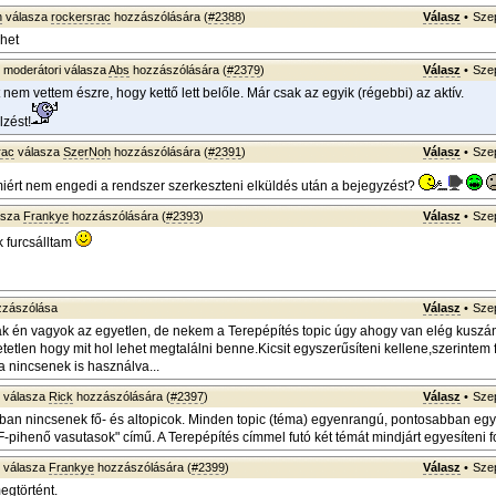
h
válasza
rockersrac
hozzászólására (
#2388
)
Válasz
•
Szep
ehet
moderátori válasza
Abs
hozzászólására (
#2379
)
Válasz
•
Szep
nem vettem észre, hogy kettő lett belőle. Már csak az egyik (régebbi) az aktív.
zést!
rac
válasza
SzerNoh
hozzászólására (
#2391
)
Válasz
•
Szep
ért nem engedi a rendszer szerkeszteni elküldés után a bejegyzést?
asza
Frankye
hozzászólására (
#2393
)
Válasz
•
Szep
k furcsálltam
zászólása
Válasz
•
Szep
k én vagyok az egyetlen, de nekem a Terepépítés topic úgy ahogy van elég kuszán
etetlen hogy mit hol lehet megtalálni benne.Kicsit egyszerűsíteni kellene,szerintem
a nincsenek is használva...
válasza
Rick
hozzászólására (
#2397
)
Válasz
•
Szep
an nincsenek fő- és altopicok. Minden topic (téma) egyenrangú, pontosabban egy
F-pihenő vasutasok" című. A Terepépítés címmel futó két témát mindjárt egyesíteni 
válasza
Frankye
hozzászólására (
#2399
)
Válasz
•
Szep
egtörtént.