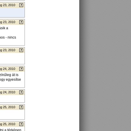
g 23, 2010
g 23, 2010
ásik a
nos - nincs
g 23, 2010
g 24, 2010
ínűleg át is
hogy egyesítse
g 24, 2010
g 25, 2010
g 25, 2010
tni a térképen,