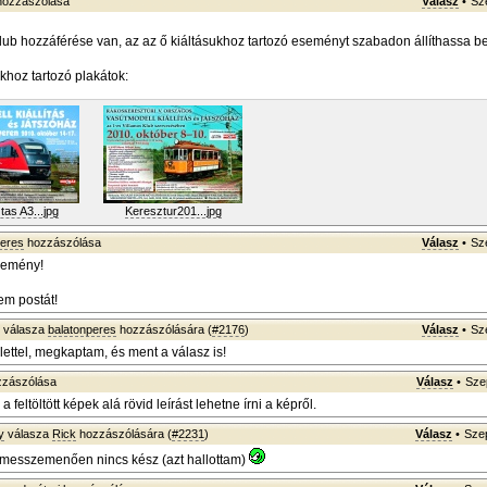
ozzászólása
Válasz
•
Sz
lub hozzáférése van, az az ő kiáltásukhoz tartozó eseményt szabadon állíthassa be
nkhoz tartozó plakátok:
as A3...jpg
Keresztur201...jpg
peres
hozzászólása
Válasz
•
Sz
lemény!
em postát!
válasza
balatonperes
hozzászólására (
#2176
)
Válasz
•
Sz
lettel, megkaptam, és ment a válasz is!
zászólása
Válasz
•
Sze
a feltöltött képek alá rövid leírást lehetne írni a képről.
y
válasza
Rick
hozzászólására (
#2231
)
Válasz
•
Szep
 messzemenően nincs kész (azt hallottam)