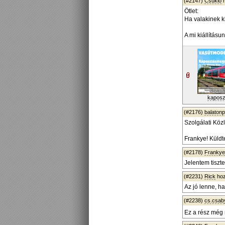
(#2147)
Csukló
h
Ötlet:
Ha valakinek k
A mi kiállításu
kaposzt
(#2176)
balaton
Szolgálati Köz
Frankye! Küldt
(#2178)
Frankye
Jelentem tiszte
(#2231)
Rick
hoz
Az jó lenne, ha 
(#2238)
cs.csab
Ez a rész még