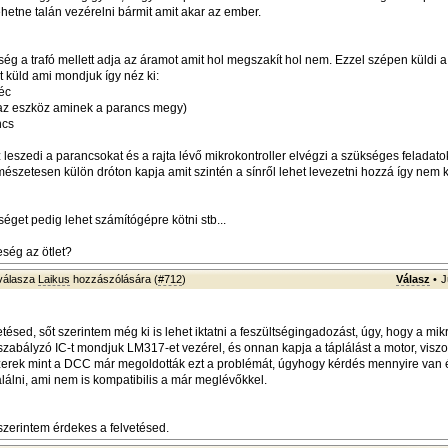
ehetne talán vezérelni bármit amit akar az ember.
ég a trafó mellett adja az áramot amit hol megszakít hol nem. Ezzel szépen küldi a 
t küld ami mondjuk így néz ki:
éc
(az eszköz aminek a parancs megy)
ncs
leszedi a parancsokat és a rajta lévő mikrokontroller elvégzi a szükséges feladato
mészetesen külön dróton kapja amit szintén a sínről lehet levezetni hozzá így nem k
éget pedig lehet számítógépre kötni stb...
ség az ötlet?
válasza
Laikus
hozzászólására (
#712
)
Válasz
•
J
tésed, sőt szerintem még ki is lehet iktatni a feszültségingadozást, úgy, hogy a mik
szabályzó IC-t mondjuk LM317-et vezérel, és onnan kapja a táplálást a motor, viszo
szerek mint a DCC már megoldották ezt a problémát, úgyhogy kérdés mennyire van 
alálni, ami nem is kompatibilis a már meglévőkkel.
zerintem érdekes a felvetésed.