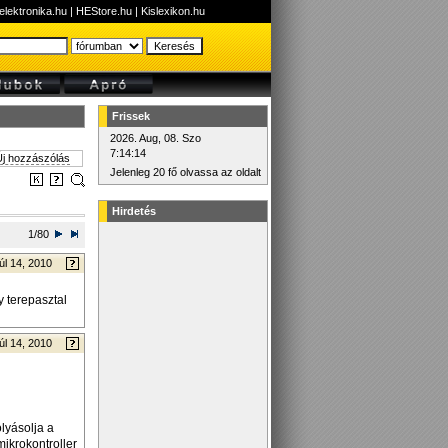
elektronika.hu
|
HEStore.hu
|
Kislexikon.hu
Frissek
2026. Aug, 08. Szo
7:14:14
j hozzászólás
Jelenleg 20 fő olvassa az oldalt
Hirdetés
1/80
úl 14, 2010
y terepasztal
úl 14, 2010
lyásolja a
mikrokontroller