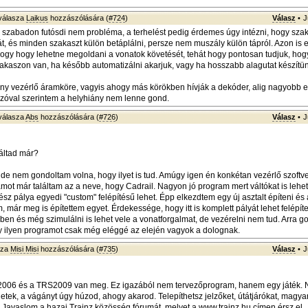
válasza
Laikus
hozzászólására (
#724
)
Válasz
•
J
 szabadon futósdi nem probléma, a terhelést pedig érdemes úgy intézni, hogy sza
át, és minden szakaszt külön betáplálni, persze nem muszály külön tápról. Azon is 
ogy hogy lehetne megoldani a vonatok követését, tehát hogy pontosan tudjuk, hog
akaszon van, ha később automatizálni akarjuk, vagy ha hosszabb alagutat készítün
y vezérlő áramköre, vagyis ahogy más körökben hívják a dekóder, alig nagyobb 
zóval szerintem a helyhiány nem lenne gond.
válasza
Abs
hozzászólására (
#726
)
Válasz
•
J
náltad már?
 de nem gondoltam volna, hogy ilyet is tud. Amúgy igen én konkétan vezérlő szoftve
mot már találtam az a neve, hogy Cadrail. Nagyon jó program mert váltókat is lehe
ész pálya egyedi "custom" felépítésű lehet. Épp elkezdtem egy új asztalt építeni és 
, már meg is építettem egyet. Érdekessége, hogy itt is komplett pályát lehet felépít
en és még szimulálni is lehet vele a vonatforgalmat, de vezérelni nem tud. Arra 
y ilyen programot csak még eléggé az elején vagyok a dolognak.
sza
Misi Misi
hozzászólására (
#735
)
Válasz
•
J
z 2006 és a TRS2009 van meg. Ez igazából nem tervezőprogram, hanem egy játék.
etek, a vágányt úgy húzod, ahogy akarod. Telepíthetsz jelzőket, útátjárókat, magya
 Javaslom a hazai Trainz közösség fórumát, melyet a
www.trainz.hu
címen érsz el.