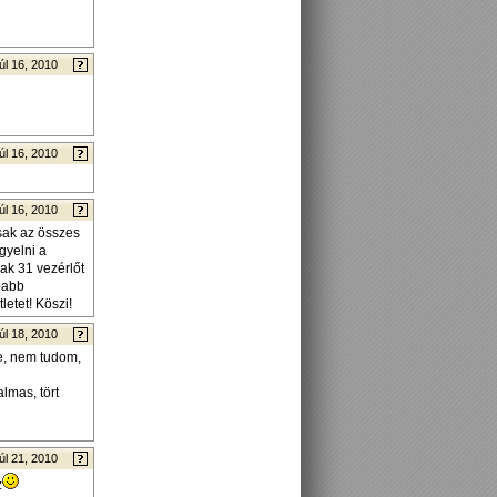
úl 16, 2010
úl 16, 2010
úl 16, 2010
sak az összes
gyelni a
ak 31 vezérlőt
apabb
letet! Köszi!
úl 18, 2010
e, nem tudom,
lmas, tört
úl 21, 2010
z