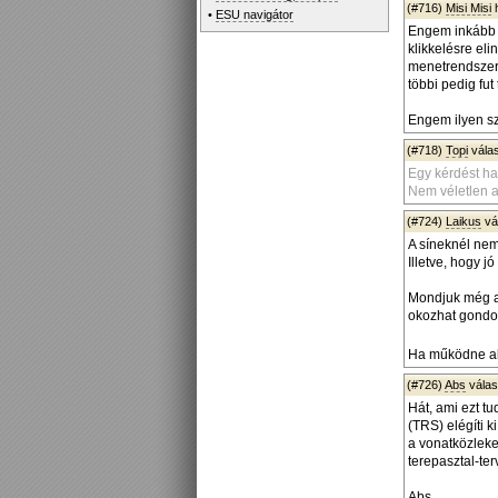
(#716)
Misi Misi
h
•
ESU navigátor
Engem inkább a
klikkelésre eli
menetrendszerű
többi pedig fut
Engem ilyen sz
(#718)
Topi
vála
Egy kérdést ha
Nem véletlen 
(#724)
Laikus
vá
A síneknél nem
Illetve, hogy j
Mondjuk még az
okozhat gondot
Ha működne ak
(#726)
Abs
vála
Hát, ami ezt tu
(TRS) elégíti k
a vonatközleke
terepasztal-te
Abs