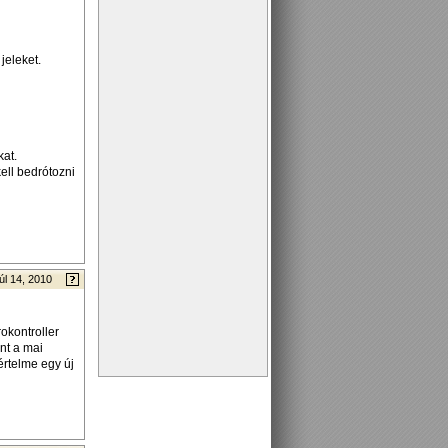
jeleket.
kat.
ell bedrótozni
úl 14, 2010
rokontroller
nt a mai
értelme egy új