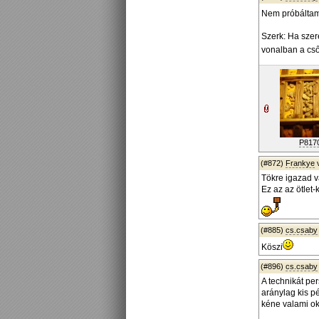
Nem próbáltam,
Szerk: Ha szere
vonalban a cső 
P817
(#872)
Frankye
Tökre igazad v
Ez az az ötlet
(#885)
cs.csaby
Köszi
(#896)
cs.csaby
A technikát pe
aránylag kis p
kéne valami ok