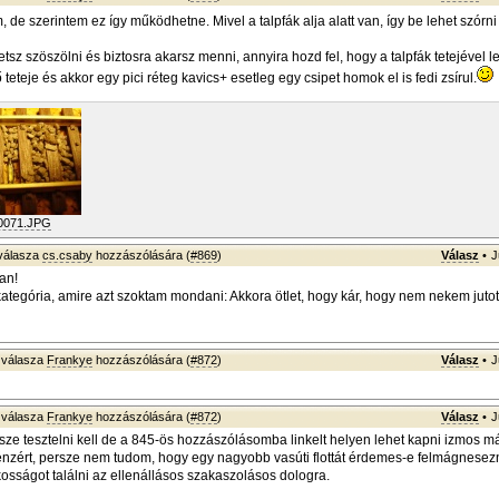
 de szerintem ez így működhetne. Mivel a talpfák alja alatt van, így be lehet szórn
tsz szöszölni és biztosra akarsz menni, annyira hozd fel, hogy a talpfák tetejével 
teteje és akkor egy pici réteg kavics+ esetleg egy csipet homok el is fedi zsírul.
0071.JPG
válasza
cs.csaby
hozzászólására (
#869
)
Válasz
•
J
an!
-kategória, amire azt szoktam mondani: Akkora ötlet, hogy kár, hogy nem nekem juto
válasza
Frankye
hozzászólására (
#872
)
Válasz
•
J
válasza
Frankye
hozzászólására (
#872
)
Válasz
•
J
rsze tesztelni kell de a 845-ös hozzászólásomba linkelt helyen lehet kapni izmos 
énzért, persze nem tudom, hogy egy nagyobb vasúti flottát érdemes-e felmágnesezni
osságot találni az ellenállásos szakaszolásos dologra.