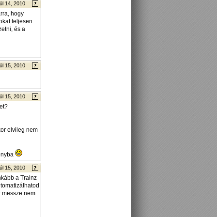
úl 14, 2010
rra, hogy
okat teljesen
etni, és a
úl 15, 2010
úl 15, 2010
et?
kor elvileg nem
donyba
úl 15, 2010
inkább a Trainz
automatizálhatod
ár messze nem