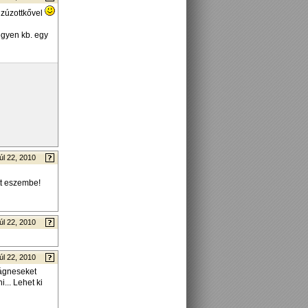
i zúzottkővel
legyen kb. egy
úl 22, 2010
tt eszembe!
úl 22, 2010
úl 22, 2010
mágneseket
... Lehet ki