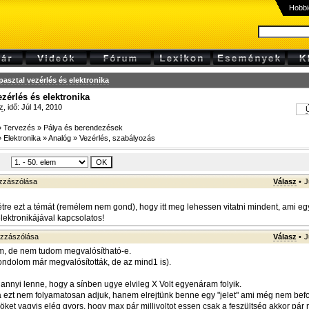
Hobbi
pasztal vezérlés és elektronika
ezérlés és elektronika
z
, idő: Júl 14, 2010
Ú
»
Tervezés
»
Pálya és berendezések
»
Elektronika
»
Analóg
»
Vezérlés, szabályozás
zzászólása
Válasz
•
J
étre ezt a témát (remélem nem gond), hogy itt meg lehessen vitatni mindent, ami eg
lektronikájával kapcsolatos!
zzászólása
Válasz
•
J
m, de nem tudom megvalósítható-e.
ondolom már megvalósították, de az mind1 is).
 annyi lenne, hogy a sínben ugye elvileg X Volt egyenáram folyik.
ezt nem folyamatosan adjuk, hanem elrejtünk benne egy "jelet" ami még nem befo
öket vagyis elég gyors, hogy max pár millivoltot essen csak a feszültség akkor pár 