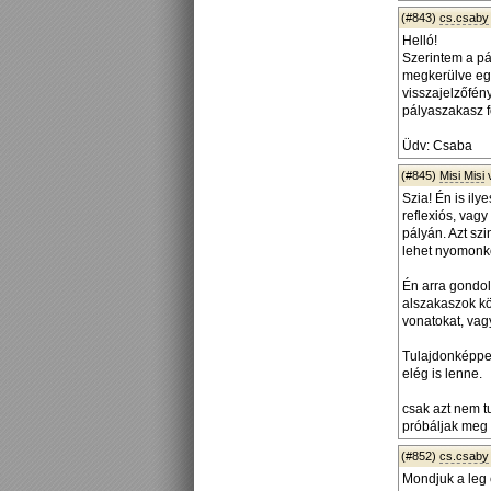
(#843)
cs.csaby
Helló!
Szerintem a pá
megkerülve egy
visszajelzőfén
pályaszakasz fo
Üdv: Csaba
(#845)
Misi Misi
Szia! Én is il
reflexiós, vag
pályán. Azt sz
lehet nyomonkö
Én arra gondol
alszakaszok kö
vonatokat, vag
Tulajdonképpen
elég is lenne.
csak azt nem 
próbáljak meg k
(#852)
cs.csaby
Mondjuk a leg 