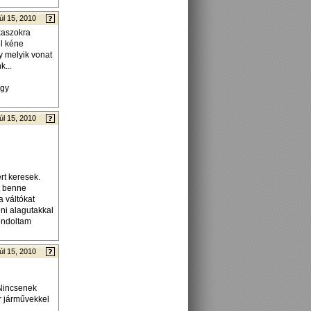
úl 15, 2010
kaszokra
el kéne
y melyik vonat
k...
egy
úl 15, 2010
rt keresek.
t benne
a váltókat
eni alagutakkal
gondoltam
úl 15, 2010
 Nincsenek
r járművekkel