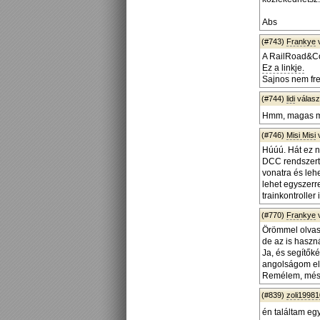
Abs
(#743)
Frankye
A RailRoad&Co.
Ez a linkje.
Sajnos nem fre
(#744)
lidi
válas
Hmm, magas mi
(#746)
Misi Misi
Húúú. Hát ez n
DCC rendszert k
vonatra és leh
lehet egyszerre
trainkontroller
(#770)
Frankye
Örömmel olvaso
de az is haszná
Ja, és segítők
angolságom ell
Remélem, mész
(#839)
zoli1998
én találtam egy