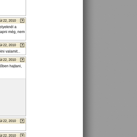
úl 22, 2010
elyeknél a
 kapni még, nem
úl 22, 2010
ni valamit...
úl 22, 2010
őben hajtani,
úl 22, 2010
úl 22, 2010