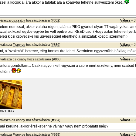
szel a kocsik aljára akkor a talpfák alá a kőágyba lehetne süllyeszteni őket...
válasza
cs.csaby
hozzászólására (
#852
)
Válasz
•
J
tem nem csal, akkor valaha régen, talán a PIKO gyártott olyan TT vágányokat, am
taljak közül egybe-egybe be volt építve pici REED cső. (Hogy aztán lehet-e ilyet
lég kicsi csövecske kis ügyességgel elrejthető a sínszálak között, szerintem.)
válasza
Frankye
hozzászólására (
#859
)
Válasz
•
J
pni, a "szakmát" ismerve, elég borsos ára lehet. Szerintem egyszerűbb házilag mókol
válasza
cs.csaby
hozzászólására (
#863
)
Válasz
•
J
nlóra gondoltam... Csak nagyon kell vigyázni a csőre mert érzékeny, nem szabad t
 eltörni
0071.JPG
válasza
cs.csaby
hozzászólására (
#864
)
Válasz
•
J
alá kerülne, akkor érzéketlenné válna? Vagy nem próbálatd még?
válasza
Frankye
hozzászólására (
#865
)
Válasz
•
J