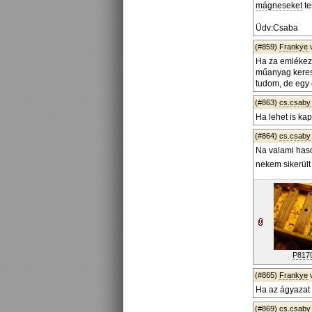
mágneseket
te
Üdv:Csaba
(#859)
Frankye
Ha za emlékeze
műanyag keresz
tudom, de egy e
(#863)
cs.csaby
Ha lehet is ka
(#864)
cs.csaby
Na valami haso
nekem sikerült
P817
(#865)
Frankye
Ha az ágyazat 
(#869)
cs.csaby