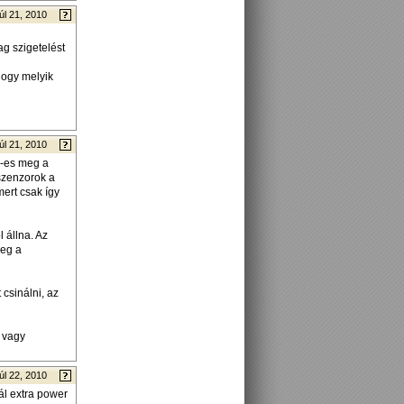
úl 21, 2010
g szigetelést
hogy melyik
úl 21, 2010
d-es meg a
szenzorok a
ert csak így
 állna. Az
meg a
csinálni, az
 vagy
úl 22, 2010
ál extra power