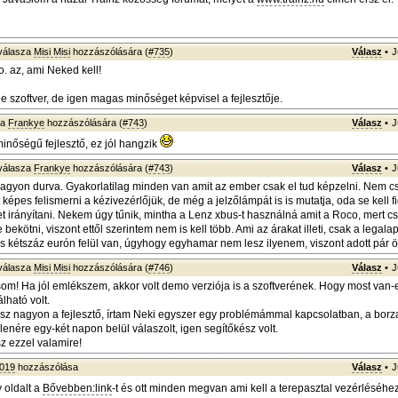
válasza
Misi Misi
hozzászólására (
#735
)
Válasz
•
J
 az, ami Neked kell!
e szoftver, de igen magas minőséget képvisel a fejlesztője.
za
Frankye
hozzászólására (
#743
)
Válasz
•
J
nőségű fejlesztő, ez jól hangzik
válasza
Frankye
hozzászólására (
#743
)
Válasz
•
J
agyon durva. Gyakorlatilag minden van amit az ember csak el tud képzelni. Nem c
épes felismerni a kézivezérlőjük, de még a jelzőlámpát is is mutatja, oda se kell fi
et irányítani. Nekem úgy tűnik, mintha a Lenz xbus-t használná amit a Roco, mert cs
 bekötni, viszont ettől szerintem nem is kell több. Ami az árakat illeti, csak a legal
 is kétszáz eurón felül van, úgyhogy egyhamar nem lesz ilyenem, viszont adott pár öt
válasza
Misi Misi
hozzászólására (
#746
)
Válasz
•
J
m! Ha jól emlékszem, akkor volt demo verziója is a szoftverének. Hogy most van-
lható volt.
ész nagyon a fejlesztő, írtam Neki egyszer egy problémámmal kapcsolatban, a borza
enére egy-két napon belül válaszolt, igen segítőkész volt.
 ezzel valamire!
1019
hozzászólása
Válasz
•
J
 oldalt a
Bővebben:link
-t és ott minden megvan ami kell a terepasztal vezérléséhe