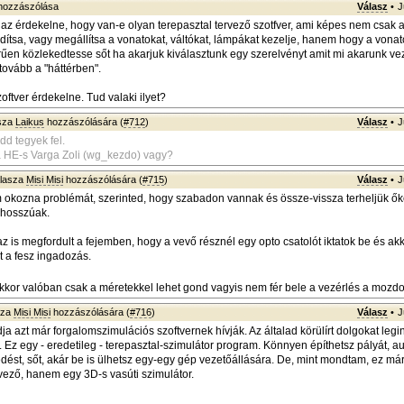
ozzászólása
Válasz
•
J
z érdekelne, hogy van-e olyan terepasztal tervező szotfver, ami képes nem csak a
ndítsa, vagy megállítsa a vonatokat, váltókat, lámpákat kezelje, hanem hogy a vonat
en közlekedtesse sőt ha akarjuk kiválasztunk egy szerelvényt amit mi akarunk vez
 tovább a "háttérben".
oftver érdekelne. Tud valaki ilyet?
sza
Laikus
hozzászólására (
#712
)
Válasz
•
J
dd tegyek fel.
a HE-s Varga Zoli (wg_kezdo) vagy?
lasza
Misi Misi
hozzászólására (
#715
)
Válasz
•
J
 okozna problémát, szerinted, hogy szabadon vannak és össze-vissza terheljük ők
ó hosszúak.
 is megfordult a fejemben, hogy a vevő résznél egy opto csatolót iktatok be és ak
 a fesz ingadozás.
kor valóban csak a méretekkel lehet gond vagyis nem fér bele a vezérlés a moz
sza
Misi Misi
hozzászólására (
#716
)
Válasz
•
J
dja azt már forgalomszimulációs szoftvernek hívják. Az általad körülírt dolgokat leg
i. Ez egy - eredetileg - terepasztal-szimulátor program. Könnyen építhetsz pályát, 
dést, sőt, akár be is ülhetsz egy-egy gép vezetőállására. De, mint mondtam, ez m
rvező, hanem egy 3D-s vasúti szimulátor.