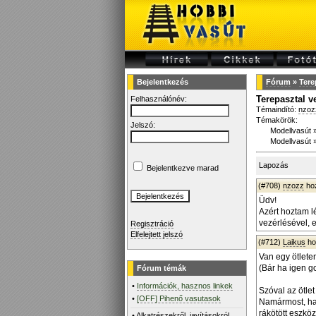
Bejelentkezés
Fórum
»
Tere
Terepasztal v
Felhasználónév:
Témaindító:
nzoz
Témakörök:
Jelszó:
Modellvasút
Modellvasút
Lapozás
Bejelentkezve marad
(#708)
nzozz
ho
Üdv!
Azért hoztam l
vezérlésével, e
Regisztráció
Elfelejtett jelszó
(#712)
Laikus
ho
Van egy ötlete
(Bár ha igen g
Fórum témák
•
Információk, hasznos linkek
Szóval az ötlet
•
[OFF] Pihenő vasutasok
Namármost, ha 
rákötött eszköz
•
Alkatrészekről, javításokról