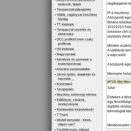
segítségével l
tanácsok, tippek
•
Terepasztali pályaépítés
Pl a mozdony:
•
Váltók, vágányzat készítése
A központi egys
házilag
Bináris kódoka
•
TT klubtopic
10101010 Fejl
•
Terepasztal vezérlés és
xxxxxxxx cím 
elektronika
yyyyyyyy para
•
DCC profiktól (nem csak)
profiknak
Minden eszköz 
•
H0 klubtopic
A váltóknál ter
•
Nagyvasutak
a kapcsolót.
•
Kérdések és üzenetek a
moderátoroknak
A központi egys
•
Amerikai vasútmodellek
Mennyire hülye
•
Jármű építés, átalakítás és
hasonlók....
(#715)
Misi Misi
•
Közérdekű
Szia!
•
Terepépítés
•
Mozdony sebesség mérése
Érdekes a felve
•
Kiállítások, vásárok,
egy feszültség
rendezvények
digitális rend
•
Közlekedési kirándulások!
tehnológiát kit
•
T-Track
•
Modell bemutató - Kinek,
milyen van?
Mindenesetre s
•
Fordítókorong, tolópad