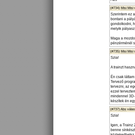
(#734)
Misi Misi
Szerintem ez a
bontani a pály
gondolkodni, h
melyik pályasz
Maga a mozdon
pénzérménél s
(#735)
Misi Misi
Szia!
A trainzt hasz
Én csak láttam
Tervező progra
tervezni, az eg
ezzel terveztem
mindennel 3D-b
készítek én eg
(#737)
Abs
vála
Szia!
Igen, a Train
benne sínkészl
közlekedhetsz.