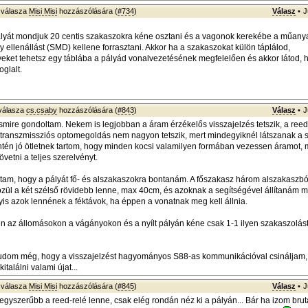
válasza
Misi Misi
hozzászólására (
#734
)
Válasz
•
J
lyát mondjuk 20 centis szakaszokra kéne osztani és a vagonok kerekébe a műanya
 ellenállást (SMD) kellene forrasztani. Akkor ha a szakaszokat külön táplálod,
yeket tehetsz egy táblába a pályád vonalvezetésének megfelelően és akkor látod, 
glalt.
válasza
cs.csaby
hozzászólására (
#843
)
Válasz
•
J
yesmire gondoltam. Nekem is legjobban a áram érzékelős visszajelzés tetszik, a ree
y transzmissziós optomegoldás nem nagyon tetszik, mert mindegyiknél látszanak a 
intén jó ötletnek tartom, hogy minden kocsi valamilyen formában vezessen áramot, m
vetni a teljes szerelvényt.
tam, hogy a pályát fő- és alszakaszokra bontanám. A főszakasz három alszakaszból
zül a két szélső rövidebb lenne, max 40cm, és azoknak a segítségével állítanám 
yis azok lennének a féktávok, ha éppen a vonatnak meg kell állnia.
 az állomásokon a vágányokon és a nyílt pályán kéne csak 1-1 ilyen szakaszolást 
tudom még, hogy a visszajelzést hagyományos S88-as kommunikációval csináljam,
italálni valami újat...
válasza
Misi Misi
hozzászólására (
#845
)
Válasz
•
J
egyszerűbb a reed-relé lenne, csak elég rondán néz ki a pályán... Bár ha izom brut