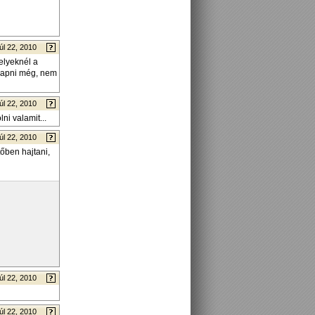
úl 22, 2010
elyeknél a
 kapni még, nem
úl 22, 2010
ni valamit...
úl 22, 2010
őben hajtani,
úl 22, 2010
úl 22, 2010