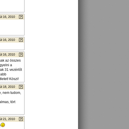
úl 16, 2010
úl 16, 2010
úl 16, 2010
sak az összes
gyelni a
ak 31 vezérlőt
apabb
letet! Köszi!
úl 18, 2010
e, nem tudom,
lmas, tört
úl 21, 2010
z