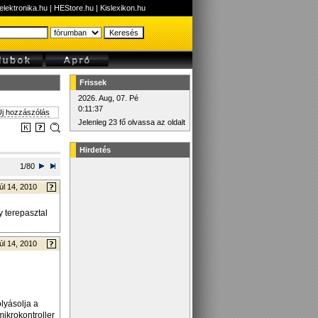
elektronika.hu
|
HEStore.hu
|
Kislexikon.hu
Frissek
2026. Aug, 07. Pé
0:11:37
j hozzászólás
Jelenleg 23 fő olvassa az oldalt
Hirdetés
1/80
úl 14, 2010
y terepasztal
úl 14, 2010
lyásolja a
mikrokontroller