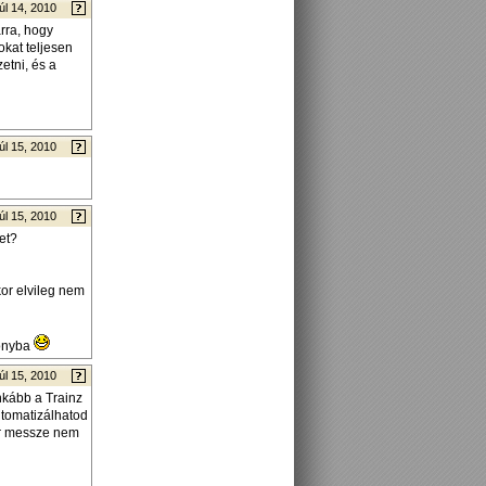
úl 14, 2010
rra, hogy
okat teljesen
etni, és a
úl 15, 2010
úl 15, 2010
et?
kor elvileg nem
donyba
úl 15, 2010
inkább a Trainz
automatizálhatod
ár messze nem