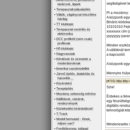
segítségével l
tanácsok, tippek
•
Terepasztali pályaépítés
Pl a mozdony:
•
Váltók, vágányzat készítése
A központi egys
házilag
Bináris kódoka
•
TT klubtopic
10101010 Fejl
•
Terepasztal vezérlés és
xxxxxxxx cím 
elektronika
yyyyyyyy para
•
DCC profiktól (nem csak)
profiknak
Minden eszköz 
•
H0 klubtopic
A váltóknál ter
•
Nagyvasutak
a kapcsolót.
•
Kérdések és üzenetek a
moderátoroknak
A központi egys
•
Amerikai vasútmodellek
Mennyire hülye
•
Jármű építés, átalakítás és
hasonlók....
(#715)
Misi Misi
•
Közérdekű
Szia!
•
Terepépítés
•
Mozdony sebesség mérése
Érdekes a felve
•
Kiállítások, vásárok,
egy feszültség
rendezvények
digitális rend
•
Közlekedési kirándulások!
tehnológiát kit
•
T-Track
•
Modell bemutató - Kinek,
milyen van?
Mindenesetre s
•
Fordítókorong, tolópad