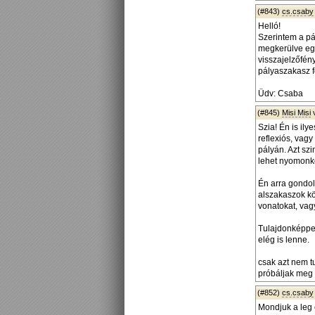
(#843)
cs.csaby
Helló!
Szerintem a pá
megkerülve egy
visszajelzőfén
pályaszakasz fo
Üdv: Csaba
(#845)
Misi Misi
Szia! Én is il
reflexiós, vag
pályán. Azt sz
lehet nyomonkö
Én arra gondol
alszakaszok kö
vonatokat, vag
Tulajdonképpen
elég is lenne.
csak azt nem 
próbáljak meg k
(#852)
cs.csaby
Mondjuk a leg 