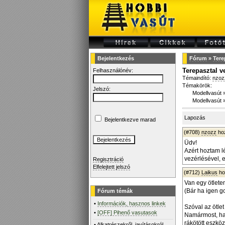
Bejelentkezés
Fórum
»
Tere
Terepasztal v
Felhasználónév:
Témaindító:
nzoz
Témakörök:
Jelszó:
Modellvasút
Modellvasút
Lapozás
Bejelentkezve marad
(#708)
nzozz
ho
Üdv!
Azért hoztam l
vezérlésével, e
Regisztráció
Elfelejtett jelszó
(#712)
Laikus
ho
Van egy ötlete
(Bár ha igen g
Fórum témák
•
Információk, hasznos linkek
Szóval az ötlet
•
[OFF] Pihenő vasutasok
Namármost, ha 
rákötött eszköz
•
Alkatrészekről, javításokról