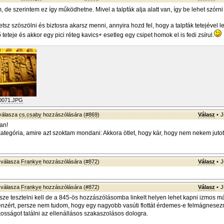
 de szerintem ez így működhetne. Mivel a talpfák alja alatt van, így be lehet szórn
tsz szöszölni és biztosra akarsz menni, annyira hozd fel, hogy a talpfák tetejével 
teteje és akkor egy pici réteg kavics+ esetleg egy csipet homok el is fedi zsírul.
0071.JPG
válasza
cs.csaby
hozzászólására (
#869
)
Válasz
•
J
an!
-kategória, amire azt szoktam mondani: Akkora ötlet, hogy kár, hogy nem nekem juto
válasza
Frankye
hozzászólására (
#872
)
Válasz
•
J
válasza
Frankye
hozzászólására (
#872
)
Válasz
•
J
rsze tesztelni kell de a 845-ös hozzászólásomba linkelt helyen lehet kapni izmos 
énzért, persze nem tudom, hogy egy nagyobb vasúti flottát érdemes-e felmágnesezni
osságot találni az ellenállásos szakaszolásos dologra.