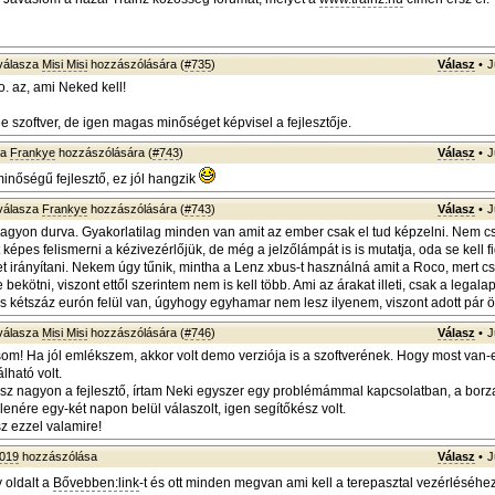
válasza
Misi Misi
hozzászólására (
#735
)
Válasz
•
J
 az, ami Neked kell!
e szoftver, de igen magas minőséget képvisel a fejlesztője.
za
Frankye
hozzászólására (
#743
)
Válasz
•
J
nőségű fejlesztő, ez jól hangzik
válasza
Frankye
hozzászólására (
#743
)
Válasz
•
J
agyon durva. Gyakorlatilag minden van amit az ember csak el tud képzelni. Nem c
épes felismerni a kézivezérlőjük, de még a jelzőlámpát is is mutatja, oda se kell fi
et irányítani. Nekem úgy tűnik, mintha a Lenz xbus-t használná amit a Roco, mert cs
 bekötni, viszont ettől szerintem nem is kell több. Ami az árakat illeti, csak a legal
 is kétszáz eurón felül van, úgyhogy egyhamar nem lesz ilyenem, viszont adott pár öt
válasza
Misi Misi
hozzászólására (
#746
)
Válasz
•
J
m! Ha jól emlékszem, akkor volt demo verziója is a szoftverének. Hogy most van-
lható volt.
ész nagyon a fejlesztő, írtam Neki egyszer egy problémámmal kapcsolatban, a borza
enére egy-két napon belül válaszolt, igen segítőkész volt.
 ezzel valamire!
1019
hozzászólása
Válasz
•
J
 oldalt a
Bővebben:link
-t és ott minden megvan ami kell a terepasztal vezérléséhe