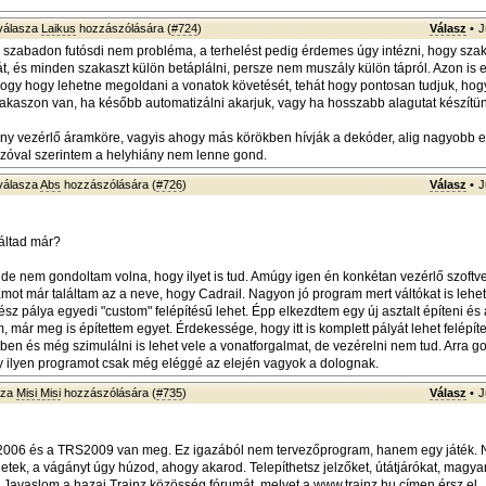
válasza
Laikus
hozzászólására (
#724
)
Válasz
•
J
 szabadon futósdi nem probléma, a terhelést pedig érdemes úgy intézni, hogy sza
át, és minden szakaszt külön betáplálni, persze nem muszály külön tápról. Azon is 
ogy hogy lehetne megoldani a vonatok követését, tehát hogy pontosan tudjuk, hog
akaszon van, ha később automatizálni akarjuk, vagy ha hosszabb alagutat készítün
y vezérlő áramköre, vagyis ahogy más körökben hívják a dekóder, alig nagyobb 
zóval szerintem a helyhiány nem lenne gond.
válasza
Abs
hozzászólására (
#726
)
Válasz
•
J
náltad már?
 de nem gondoltam volna, hogy ilyet is tud. Amúgy igen én konkétan vezérlő szoftve
mot már találtam az a neve, hogy Cadrail. Nagyon jó program mert váltókat is lehe
ész pálya egyedi "custom" felépítésű lehet. Épp elkezdtem egy új asztalt építeni és 
, már meg is építettem egyet. Érdekessége, hogy itt is komplett pályát lehet felépít
en és még szimulálni is lehet vele a vonatforgalmat, de vezérelni nem tud. Arra 
y ilyen programot csak még eléggé az elején vagyok a dolognak.
sza
Misi Misi
hozzászólására (
#735
)
Válasz
•
J
z 2006 és a TRS2009 van meg. Ez igazából nem tervezőprogram, hanem egy játék.
etek, a vágányt úgy húzod, ahogy akarod. Telepíthetsz jelzőket, útátjárókat, magya
 Javaslom a hazai Trainz közösség fórumát, melyet a
www.trainz.hu
címen érsz el.