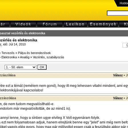
Hobbi
pasztal vezérlés és elektronika
ezérlés és elektronika
z
, idő: Júl 14, 2010
Ú
»
Tervezés
»
Pálya és berendezések
»
Elektronika
»
Analóg
»
Vezérlés, szabályozás
zzászólása
Válasz
•
J
étre ezt a témát (remélem nem gond), hogy itt meg lehessen vitatni mindent, ami eg
lektronikájával kapcsolatos!
zzászólása
Válasz
•
J
m, de nem tudom megvalósítható-e.
ondolom már megvalósították, de az mind1 is).
 annyi lenne, hogy a sínben ugye elvileg X Volt egyenáram folyik.
ezt nem folyamatosan adjuk, hanem elrejtünk benne egy "jelet" ami még nem befo
öket vagyis elég gyors, hogy max pár millivoltot essen csak a feszültség akkor pár 