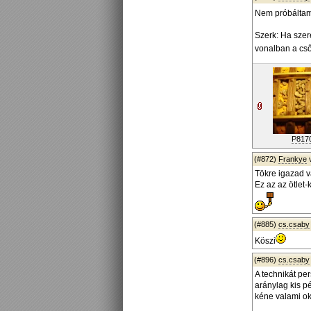
Nem próbáltam,
Szerk: Ha szere
vonalban a cső 
P817
(#872)
Frankye
Tökre igazad v
Ez az az ötlet
(#885)
cs.csaby
Köszi
(#896)
cs.csaby
A technikát pe
aránylag kis p
kéne valami ok