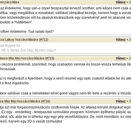
ozzászólása
Válasz
•
J
z érdekelne, hogy van-e olyan terepasztal tervező szotfver, ami képes nem csak a
ndítsa, vagy megállítsa a vonatokat, váltókat, lámpákat kezelje, hanem hogy a vonat
en közlekedtesse sőt ha akarjuk kiválasztunk egy szerelvényt amit mi akarunk vez
 tovább a "háttérben".
oftver érdekelne. Tud valaki ilyet?
sza
Laikus
hozzászólására (
#712
)
Válasz
•
J
dd tegyek fel.
a HE-s Varga Zoli (wg_kezdo) vagy?
lasza
Misi Misi
hozzászólására (
#715
)
Válasz
•
J
 okozna problémát, szerinted, hogy szabadon vannak és össze-vissza terheljük ők
ó hosszúak.
 is megfordult a fejemben, hogy a vevő résznél egy opto csatolót iktatok be és ak
 a fesz ingadozás.
kor valóban csak a méretekkel lehet gond vagyis nem fér bele a vezérlés a moz
sza
Misi Misi
hozzászólására (
#716
)
Válasz
•
J
dja azt már forgalomszimulációs szoftvernek hívják. Az általad körülírt dolgokat leg
i. Ez egy - eredetileg - terepasztal-szimulátor program. Könnyen építhetsz pályát, 
dést, sőt, akár be is ülhetsz egy-egy gép vezetőállására. De, mint mondtam, ez m
rvező, hanem egy 3D-s vasúti szimulátor.