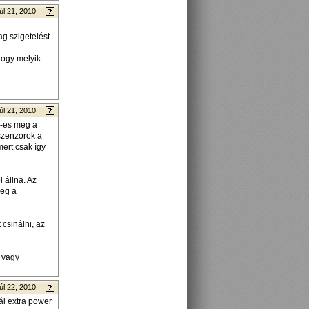
úl 21, 2010
g szigetelést
hogy melyik
úl 21, 2010
d-es meg a
szenzorok a
ert csak így
 állna. Az
meg a
csinálni, az
 vagy
úl 22, 2010
ál extra power