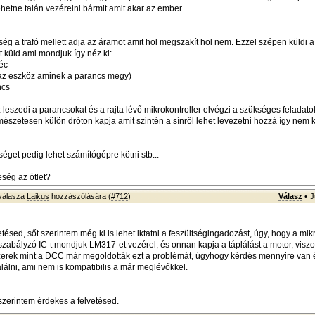
ehetne talán vezérelni bármit amit akar az ember.
ég a trafó mellett adja az áramot amit hol megszakít hol nem. Ezzel szépen küldi a 
t küld ami mondjuk így néz ki:
éc
(az eszköz aminek a parancs megy)
ncs
leszedi a parancsokat és a rajta lévő mikrokontroller elvégzi a szükséges feladato
mészetesen külön dróton kapja amit szintén a sínről lehet levezetni hozzá így nem k
éget pedig lehet számítógépre kötni stb...
ség az ötlet?
válasza
Laikus
hozzászólására (
#712
)
Válasz
•
J
tésed, sőt szerintem még ki is lehet iktatni a feszültségingadozást, úgy, hogy a mik
szabályzó IC-t mondjuk LM317-et vezérel, és onnan kapja a táplálást a motor, viszo
szerek mint a DCC már megoldották ezt a problémát, úgyhogy kérdés mennyire van 
alálni, ami nem is kompatibilis a már meglévőkkel.
zerintem érdekes a felvetésed.