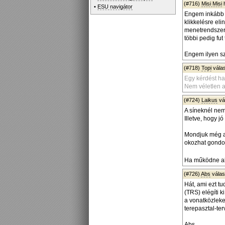
(#716)
Misi Misi
h
•
ESU navigátor
Engem inkább a
klikkelésre eli
menetrendszerű
többi pedig fut
Engem ilyen sz
(#718)
Topi
vála
Egy kérdést ha
Nem véletlen 
(#724)
Laikus
vá
A síneknél nem
Illetve, hogy j
Mondjuk még az
okozhat gondot
Ha működne ak
(#726)
Abs
vála
Hát, ami ezt tu
(TRS) elégíti k
a vonatközleke
terepasztal-te
Abs