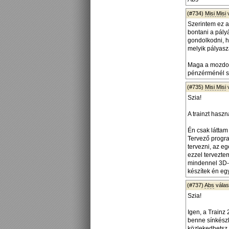
(#734)
Misi Misi
Szerintem ez a
bontani a pály
gondolkodni, h
melyik pályasz
Maga a mozdon
pénzérménél s
(#735)
Misi Misi
Szia!
A trainzt hasz
Én csak láttam
Tervező progra
tervezni, az eg
ezzel terveztem
mindennel 3D-b
készítek én eg
(#737)
Abs
vála
Szia!
Igen, a Train
benne sínkészl
közlekedhetsz.