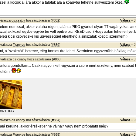
szel a kocsik aljára akkor a talpfák alá a kőágyba lehetne süllyeszteni őket...
válasza
cs.csaby
hozzászólására (
#852
)
Válasz
•
J
tem nem csal, akkor valaha régen, talán a PIKO gyártott olyan TT vágányokat, am
taljak közül egybe-egybe be volt építve pici REED cső. (Hogy aztán lehet-e ilyet
lég kicsi csövecske kis ügyességgel elrejthető a sínszálak között, szerintem.)
válasza
Frankye
hozzászólására (
#859
)
Válasz
•
J
pni, a "szakmát" ismerve, elég borsos ára lehet. Szerintem egyszerűbb házilag mókol
válasza
cs.csaby
hozzászólására (
#863
)
Válasz
•
J
nlóra gondoltam... Csak nagyon kell vigyázni a csőre mert érzékeny, nem szabad t
 eltörni
0071.JPG
válasza
cs.csaby
hozzászólására (
#864
)
Válasz
•
J
alá kerülne, akkor érzéketlenné válna? Vagy nem próbálatd még?
válasza
Frankye
hozzászólására (
#865
)
Válasz
•
J