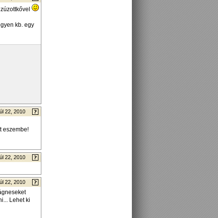
i zúzottkővel
legyen kb. egy
úl 22, 2010
tt eszembe!
úl 22, 2010
úl 22, 2010
mágneseket
... Lehet ki