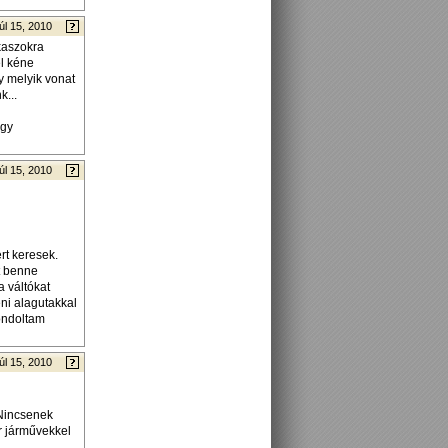
úl 15, 2010
kaszokra
el kéne
y melyik vonat
k...
egy
úl 15, 2010
rt keresek.
t benne
a váltókat
eni alagutakkal
gondoltam
úl 15, 2010
 Nincsenek
r járművekkel