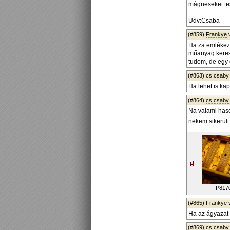
mágneseket
te
Üdv:Csaba
(#859)
Frankye
Ha za emlékeze
műanyag keresz
tudom, de egy e
(#863)
cs.csaby
Ha lehet is ka
(#864)
cs.csaby
Na valami haso
nekem sikerült
P817
(#865)
Frankye
Ha az ágyazat 
(#869)
cs.csaby