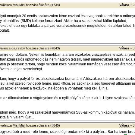
válasza
Misi Misi
hozzászólására (
#734
)
Válasz
•
J
lyát mondjuk 20 centis szakaszokra kéne osztani és a vagonok kerekébe a műanya
 ellenállást (SMD) kellene forrasztani. Akkor ha a szakaszokat külön táplálod,
yeket tehetsz egy táblába a pályád vonalvezetésének megfelelően és akkor látod, 
glalt.
válasza
cs.csaby
hozzászólására (
#843
)
Válasz
•
J
yesmire gondoltam. Nekem is legjobban a áram érzékelős visszajelzés tetszik, a ree
y transzmissziós optomegoldás nem nagyon tetszik, mert mindegyiknél látszanak a 
intén jó ötletnek tartom, hogy minden kocsi valamilyen formában vezessen áramot, m
vetni a teljes szerelvényt.
tam, hogy a pályát fő- és alszakaszokra bontanám. A főszakasz három alszakaszból
zül a két szélső rövidebb lenne, max 40cm, és azoknak a segítségével állítanám 
yis azok lennének a féktávok, ha éppen a vonatnak meg kell állnia.
 az állomásokon a vágányokon és a nyílt pályán kéne csak 1-1 ilyen szakaszolást 
tudom még, hogy a visszajelzést hagyományos S88-as kommunikációval csináljam,
italálni valami újat...
válasza
Misi Misi
hozzászólására (
#845
)
Válasz
•
J
egyszerűbb a reed-relé lenne, csak elég rondán néz ki a pályán... Bár ha izom brut