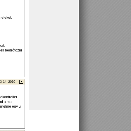
jeleket.
kat.
ell bedrótozni
úl 14, 2010
rokontroller
nt a mai
értelme egy új