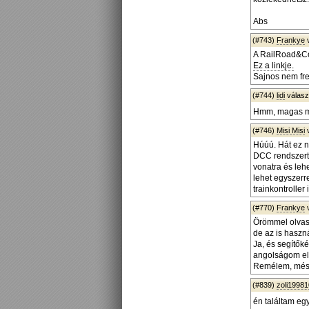
Abs
(#743)
Frankye
A RailRoad&Co.
Ez a linkje.
Sajnos nem fre
(#744)
lidi
válas
Hmm, magas mi
(#746)
Misi Misi
Húúú. Hát ez n
DCC rendszert k
vonatra és leh
lehet egyszerre
trainkontroller
(#770)
Frankye
Örömmel olvaso
de az is haszná
Ja, és segítők
angolságom ell
Remélem, mész
(#839)
zoli1998
én találtam egy