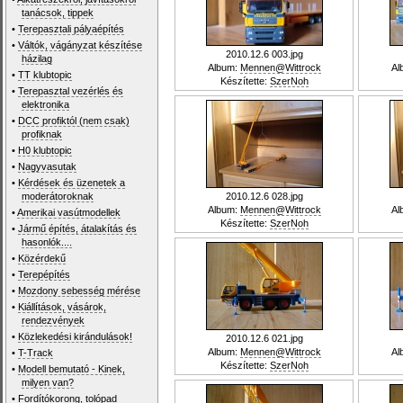
tanácsok, tippek
•
Terepasztali pályaépítés
•
Váltók, vágányzat készítése
2010.12.6 003.jpg
házilag
Album:
Mennen@Wittrock
Al
•
TT klubtopic
Készítette:
SzerNoh
•
Terepasztal vezérlés és
elektronika
•
DCC profiktól (nem csak)
profiknak
•
H0 klubtopic
•
Nagyvasutak
•
Kérdések és üzenetek a
moderátoroknak
2010.12.6 028.jpg
Album:
Mennen@Wittrock
Al
•
Amerikai vasútmodellek
Készítette:
SzerNoh
•
Jármű építés, átalakítás és
hasonlók....
•
Közérdekű
•
Terepépítés
•
Mozdony sebesség mérése
•
Kiállítások, vásárok,
rendezvények
•
Közlekedési kirándulások!
2010.12.6 021.jpg
Album:
Mennen@Wittrock
Al
•
T-Track
Készítette:
SzerNoh
•
Modell bemutató - Kinek,
milyen van?
•
Fordítókorong, tolópad