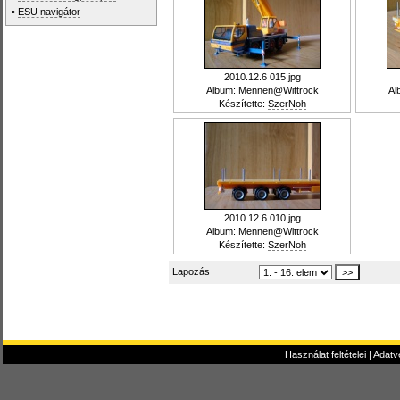
•
ESU navigátor
2010.12.6 015.jpg
Album:
Mennen@Wittrock
Al
Készítette:
SzerNoh
2010.12.6 010.jpg
Album:
Mennen@Wittrock
Készítette:
SzerNoh
Lapozás
Használat feltételei
|
Adatv