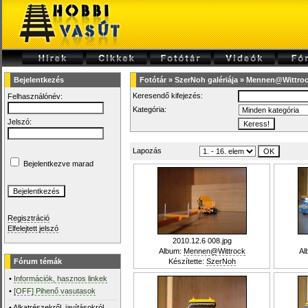
Bejelentkezés
Fotótár
»
SzerNoh galériája
»
Mennen@Wittro
Keresendő kifejezés:
Felhasználónév:
Kategória:
Jelszó:
Lapozás
Bejelentkezve marad
Regisztráció
Elfelejtett jelszó
2010.12.6 008.jpg
Album:
Mennen@Wittrock
Al
Fórum témák
Készítette:
SzerNoh
•
Információk, hasznos linkek
•
[OFF] Pihenő vasutasok
•
Alkatrészekről, javításokról