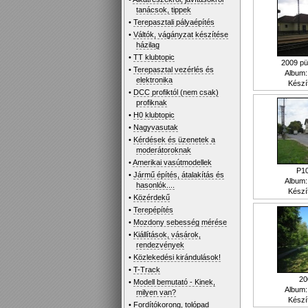
tanácsok, tippek
•
Terepasztali pályaépítés
•
Váltók, vágányzat készítése
házilag
•
TT klubtopic
2009 pü
•
Terepasztal vezérlés és
Album
elektronika
Készí
•
DCC profiktól (nem csak)
profiknak
•
H0 klubtopic
•
Nagyvasutak
•
Kérdések és üzenetek a
moderátoroknak
•
Amerikai vasútmodellek
P1
•
Jármű építés, átalakítás és
Album
hasonlók....
Készí
•
Közérdekű
•
Terepépítés
•
Mozdony sebesség mérése
•
Kiállítások, vásárok,
rendezvények
•
Közlekedési kirándulások!
•
T-Track
20
•
Modell bemutató - Kinek,
Album
milyen van?
Készí
•
Fordítókorong, tolópad