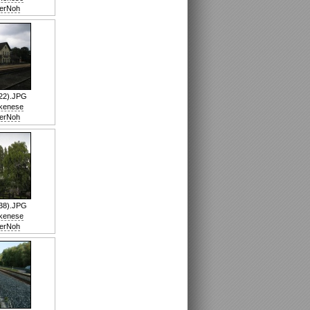
erNoh
22).JPG
nkenese
erNoh
38).JPG
nkenese
erNoh