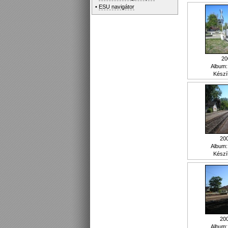
•
ESU navigátor
20
Album
Készí
20
Album
Készí
20
Album