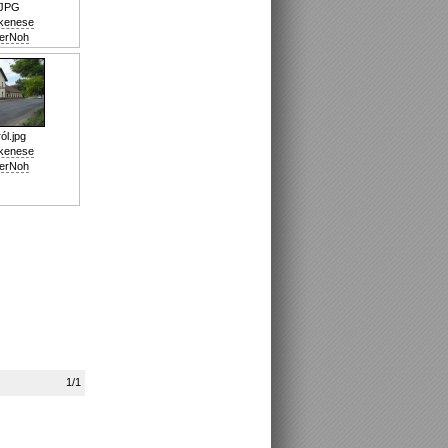
JPG
nkenese
erNoh
ól.jpg
nkenese
erNoh
1/1