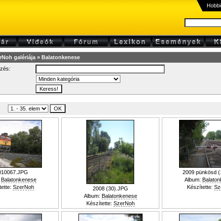
Hobbi
rNoh galériája
»
Balatonkenese
ezés:
010067.JPG
2009 pünkösd (
:
Balatonkenese
Album:
Balato
tette:
SzerNoh
Készítette:
Sz
2008 (30).JPG
Album:
Balatonkenese
Készítette:
SzerNoh