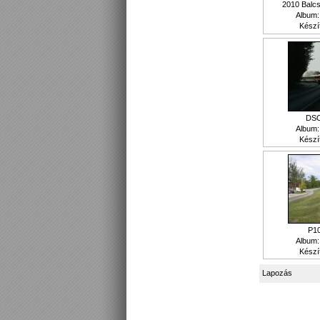
2010 Balcs
Album
Készí
DSC
Album
Készí
P1
Album
Készí
Lapozás