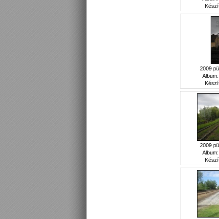
Készí
2009 pü
Album
Készí
2009 pü
Album
Készí