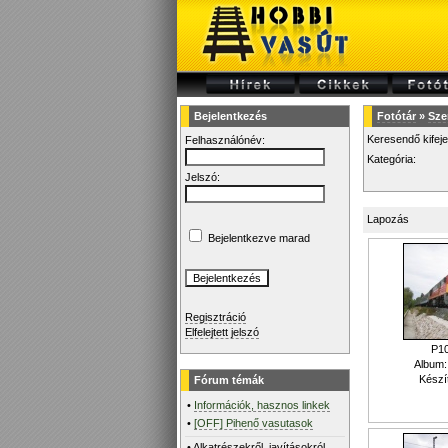
Bejelentkezés
Fotótár
»
Sze
Keresendő kifej
Felhasználónév:
Kategória:
Jelszó:
Lapozás
Bejelentkezve marad
Regisztráció
Elfelejtett jelszó
P1
Album
Készí
Fórum témák
•
Információk, hasznos linkek
•
[OFF] Pihenő vasutasok
•
Alkatrészekről, javításokról