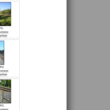
JPG
nkenese
erNoh
JPG
nkenese
erNoh
JPG
nkenese