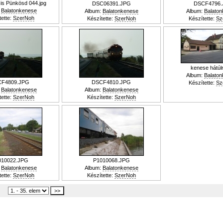
is Pünkösd 044.jpg
DSC06391.JPG
DSCF4796.
:
Balatonkenese
Album:
Balatonkenese
Album:
Balato
tette:
SzerNoh
Készítette:
SzerNoh
Készítette:
Sz
kenese hátúlr
Album:
Balato
F4809.JPG
DSCF4810.JPG
Készítette:
Sz
:
Balatonkenese
Album:
Balatonkenese
tette:
SzerNoh
Készítette:
SzerNoh
010022.JPG
P1010068.JPG
:
Balatonkenese
Album:
Balatonkenese
tette:
SzerNoh
Készítette:
SzerNoh