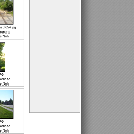
ösd 054.jpg
nkenese
erNoh
JPG
nkenese
erNoh
JPG
nkenese
erNoh