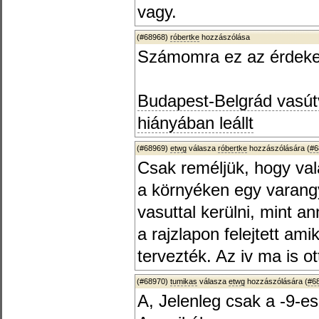
vagy.
(#68968)
róbertke
hozzászólása
Számomra ez az érdekes
Budapest-Belgrád vasút
hiányában leállt
(#68969)
etwg
válasza
róbertke
hozzászólására (
#6
Csak reméljük, hogy val
a környéken egy varangy
vasuttal kerülni, mint an
a rajzlapon felejtett am
tervezték. Az iv ma is ot
(#68970)
tumikas
válasza
etwg
hozzászólására (
#6
A, Jelenleg csak a -9-e