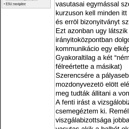
vasutasai egymással szol
•
ESU navigátor
kurzuson kell minden itt
és erröl bizonyitványt sz
Ezt azonban ugy látszi
irányitoközpontban dolgo
kommunikácio egy elkép
Gyakoraltilag a két “né
félreértette a másikat)
Szerencsére a pályaseb
mozdonyvezetö elött elég
meg tudták állitani a von
A fenti irást a vizsgálob
csemegéztem ki. Remél
viszgálabizottsága jobba