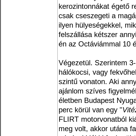
kerozintonnákat égető r
csak cseszegeti a magá
ilyen hülyeségekkel, mi
felszállása kétszer ann
én az Octáviámmal 10 év
Végezetül. Szerintem 3-5
hálókocsi, vagy fekvőhely
szintű vonaton. Aki ann
ajánlom szíves figyelm
életben Budapest Nyugat
perc körül van egy "
Vit
FLIRT motorvonatból kiál
meg volt, akkor utána f