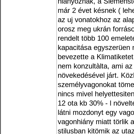
hiányoznak, a Siemenst
már 2 évet késnek ( leh
az uj vonatokhoz az ala
orosz meg ukrán forráso
rendelt több 100 emelet
kapacitása egyszerüen 
bevezette a Klimatikete
nem konzultàlta, ami a
növekedésével járt. K
személyvagonokat tömeg
nincs mivel helyettesit
12 ota kb 30% - l növelt
látni mozdonyt egy vag
vagonhiány miatt törlik 
stilusban kitömik az ut