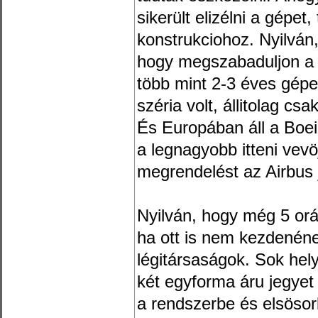
sikerült elizélni a gépet
konstrukciohoz. Nyilván
hogy megszabaduljon a 
több mint 2-3 éves gépek
széria volt, állitolag csa
És Europában áll a Boei
a legnagyobb itteni vev
megrendelést az Airbus 
Nyilván, hogy még 5 orás
ha ott is nem kezdenéne
légitársaságok. Sok hely
két egyforma áru jegyet
a rendszerbe és elsösor