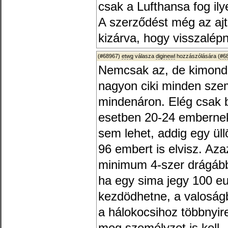
csak a Lufthansa fog il
A szerződést még az ajto
kizárva, hogy visszalépn
(#68967)
etwg
válasza
diginewl
hozzászólására (
#6
Nemcsak az, de kimondot
nagyon ciki minden sze
mindenáron. Elég csak b
esetben 20-24 embernek b
sem lehet, addig egy ül
96 embert is elvisz. Aza
minimum 4-szer drágább
ha egy sima jegy 100 eu
kezdödhetne, a valoság
a hálokocsihoz többnyir