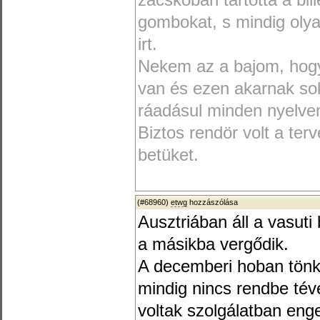
zacskoban tartotta a bil
gombokat, s mindig olya
irt.
Nekem az a bajom, hogy
van és ezen akarnak sok
ráadásul minden nyelve
Biztos rendör volt a ter
betüket.
(#68960)
etwg
hozzászólása
Ausztriában áll a vasuti
a másikba vergődik.
A decemberi hoban tönk
mindig nincs rendbe té
voltak szolgálatban eng