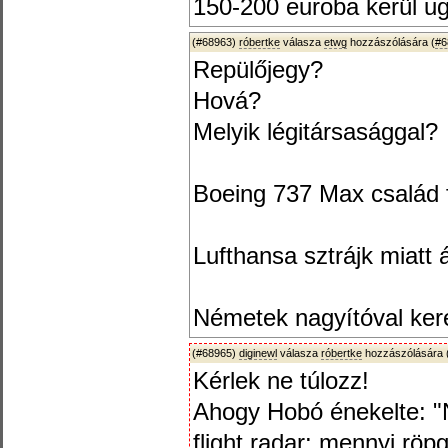
150-200 euroba kerül u
(#68963)
róbertke
válasza
etwg
hozzászólására (
#6
Repülőjegy?
Hová?
Melyik légitársasággal?
Boeing 737 Max család f
Lufthansa sztrájk miatt ál
Németek nagyítóval ker
(#68965)
diginewl
válasza
róbertke
hozzászólására 
Kérlek ne túlozz!
Ahogy Hobó énekelte: "
flight radar: mennyi röpg