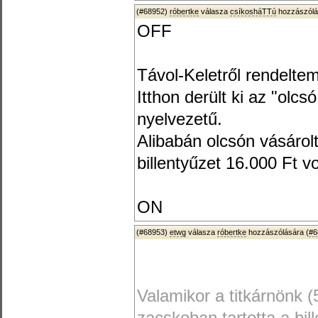
(#68952)
róbertke
válasza
csíkosháTTú
hozzászólá
OFF
Távol-Keletről rendeltem
Itthon derült ki az "olc
nyelvezetű.
Alibabán olcsón vásáro
billentyűzet 16.000 Ft vo
ON
(#68953)
etwg
válasza
róbertke
hozzászólására (
#6
Valamikor a titkárnönk (5