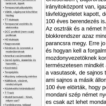
tanácsok, tippek
irányitoközpont van, iga
•
Terepasztali pályaépítés
•
Váltók, vágányzat készítése
távfelügyeletet kapott,
házilag
•
TT klubtopic
100 éves berendezés is
•
Terepasztal vezérlés és
Az osztrák és a német h
elektronika
•
DCC profiktól (nem csak)
blokkrendszer azaz mind
profiknak
•
H0 klubtopic
parancsra megy. Erre jo 
•
Nagyvasutak
•
Kérdések és üzenetek a
és hogyan kell a forgal
moderátoroknak
•
Amerikai vasútmodellek
mozdonyvezetöknek kom
•
Jármű építés, átalakítás és
hasonlók....
természetesen mindkét 
•
Közérdekű
a vasutasok, de sajnos tir
•
Terepépítés
•
Mozdony sebesség mérése
ami sajnos a másik állo
•
Kiállítások, vásárok,
rendezvények
100 éve elöirták, hogy p
•
Közlekedési kirándulások!
•
T-Track
mondani szép német ny
•
Modell bemutató - Kinek,
es csak azt lehet mond
milyen van?
•
Fordítókorong, tolópad