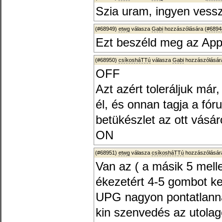
Szia uram, ingyen vess
(#68949)
etwg
válasza
Gabi
hozzászólására (
#6894
Ezt beszéld meg az Appl
(#68950)
csíkosháTTú
válasza
Gabi
hozzászólására
OFF
Azt azért toleráljuk má
él, és onnan tagja a fó
betükészlet az ott vásár
ON
(#68951)
etwg
válasza
csíkosháTTú
hozzászólására
Van az ( a másik 5 mell
ékezetért 4-5 gombot ke
UPG nagyon pontatlanná 
kin szenvedés az utolag