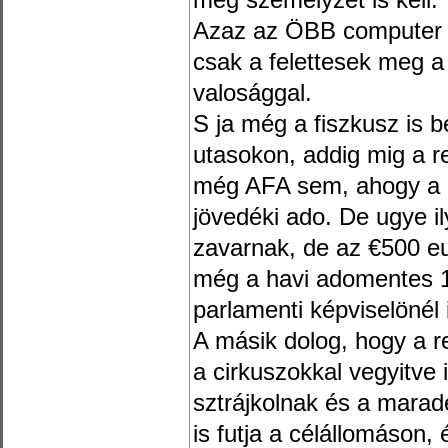
meg személyzet is kell.
Azaz az ÖBB computer n
csak a felettesek meg a
valosággal.
S ja még a fiszkusz is b
utasokon, addig mig a r
még AFA sem, ahogy a 
jövedéki ado. De ugye i
zavarnak, de az €500 eur
még a havi adomentes 
parlamenti képviselönél 
A másik dolog, hogy a re
a cirkuszokkal vegyitve 
sztrájkolnak és a marad
is futja a célállomáson,