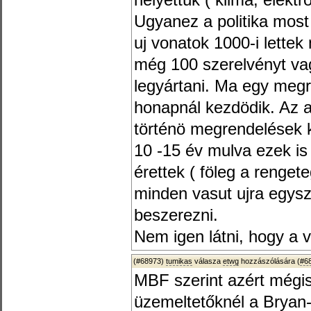
helyettük ( klima, elekt
Ugyanez a politika most 
uj vonatok 1000-i lette
még 100 szerelvényt v
legyártani. Ma egy megre
honapnál kezdödik. Az a
történö megrendelések k
10 -15 év mulva ezek is
érettek ( föleg a rengete
minden vasut ujra egysz
beszerezni.
Nem igen látni, hogy a v
(#68973)
tumikas
válasza
etwg
hozzászólására (
#6
MBF szerint azért mégi
üzemeltetőknél a Bryan-