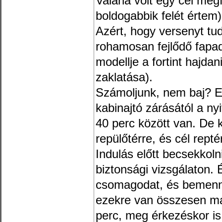
Valaha volt egy cél megf
boldogabbik felét értem)
Azért, hogy versenyt tud
rohamosan fejlődő fapad
modellje a fortint hajda
zaklatása).
Számoljunk, nem baj? E
kabinajtó zárásától a ny
40 perc között van. De ki
repülőtérre, és cél rept
Indulás előtt becsekkoln
biztonsági vizsgálaton.
csomagodat, és bemenni
ezekre van összesen más
perc, meg érkezéskor is.