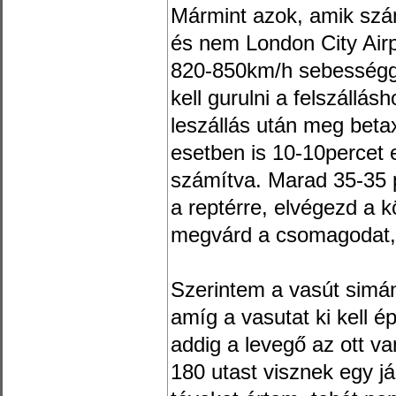
Mármint azok, amik szá
és nem London City Air
820-850km/h sebességge
kell gurulni a felszállásh
leszállás után meg betax
esetben is 10-10percet e
számítva. Marad 35-35 p
a reptérre, elvégezd a k
megvárd a csomagodat, 
Szerintem a vasút simá
amíg a vasutat ki kell ép
addig a levegő az ott v
180 utast visznek egy j