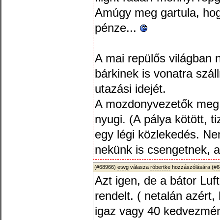
Amúgy meg gartula, hog
pénze...
A mai repülős világban 
bárkinek is vonatra száll
utazási idejét.
A mozdonyvezetők meg 
nyugi. (A pálya kötött, 
egy légi közlekedés. Ne
nekünk is csengetnek, a
(#68966)
etwg
válasza
róbertke
hozzászólására (
#6
Azt igen, de a bátor Luf
rendelt. ( netalán azér
igaz vagy 40 kedvezmény