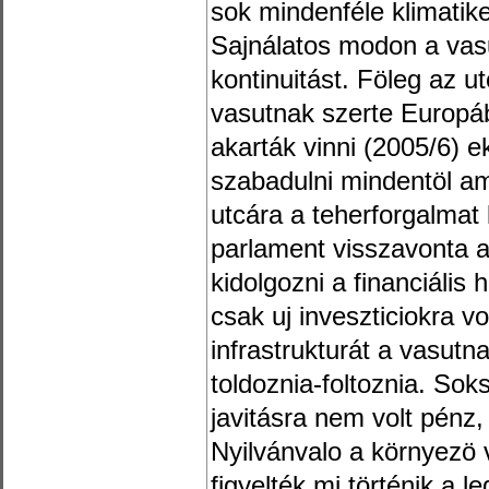
sok mindenféle klimatike
Sajnálatos modon a vasu
kontinuitást. Föleg az u
vasutnak szerte Europá
akarták vinni (2005/6) 
szabadulni mindentöl am
utcára a teherforgalmat 
parlament visszavonta a
kidolgozni a financiális 
csak uj inveszticiokra v
infrastrukturát a vasutn
toldoznia-foltoznia. Sok
javitásra nem volt pénz, 
Nyilvánvalo a környezö 
figyelték mi történik a l