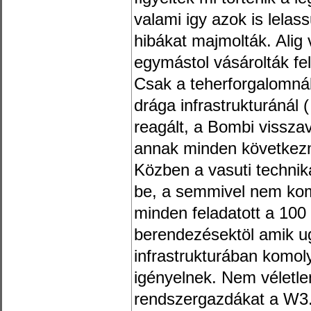
valami igy azok is lelas
hibákat majmolták. Alig 
egymástol vásárolták fe
Csak a teherforgalomná
drága infrastrukturánál (
reagált, a Bombi visszav
annak minden következ
Közben a vasuti technik
be, a semmivel nem komp
minden feladatott a 10
berendezésektöl amik u
infrastrukturában komol
igényelnek. Nem véletl
rendszergazdákat a W3.