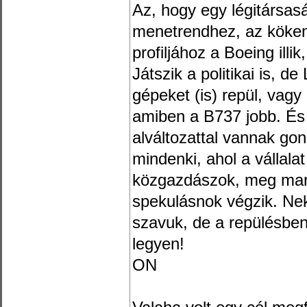
Az, hogy egy légitársas
menetrendhez, az köke
profiljához a Boeing ill
Játszik a politikai is, d
gépeket (is) repül, vag
amiben a B737 jobb. És
alváltozattal vannak gond
mindenki, ahol a vállala
közgazdászok, meg mar
spekulásnok végzik. Nek
szavuk, de a repülésben
legyen!
ON