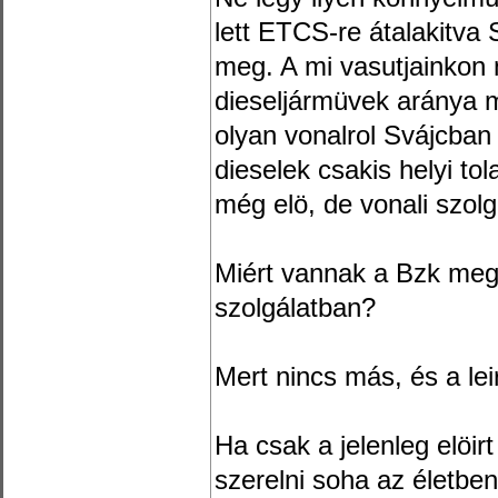
lett ETCS-re átalakitva 
meg. A mi vasutjainkon
dieseljármüvek aránya m
olyan vonalrol Svájcban 
dieselek csakis helyi to
még elö, de vonali szol
Miért vannak a Bzk me
szolgálatban?
Mert nincs más, és a lei
Ha csak a jelenleg elöirt
szerelni soha az életbe