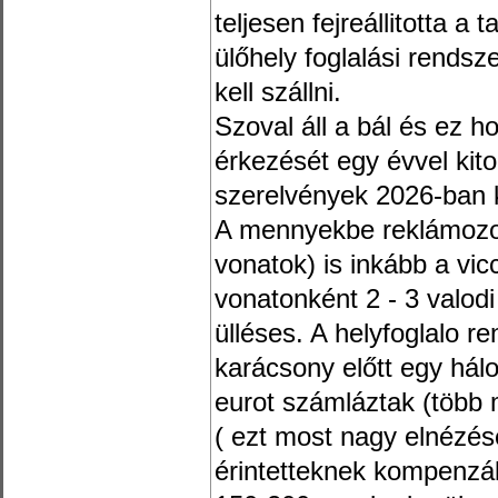
teljesen fejreállitotta a 
ülőhely foglalási rends
kell szállni.
Szoval áll a bál és ez h
érkezését egy évvel kito
szerelvények 2026-ban k
A mennyekbe reklámozott
vonatok) is inkább a vic
vonatonként 2 - 3 valodi
ülléses. A helyfoglalo re
karácsony előtt egy hálo
eurot számláztak (több m
( ezt most nagy elnézé
érintetteknek kompenzál