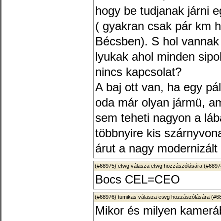
hogy be tudjanak járni e
( gyakran csak pár km h
Bécsben). S hol vanna
lyukak ahol minden sipo
nincs kapcsolat?
A baj ott van, ha egy pá
oda már olyan jármü, am
sem teheti nagyon a láb
többnyire kis szárnyvon
árut a nagy modernizált
(#68975)
etwg
válasza
etwg
hozzászólására (
#6897
Bocs CEL=CEO
(#68976)
tumikas
válasza
etwg
hozzászólására (
#6
Mikor és milyen kamerá