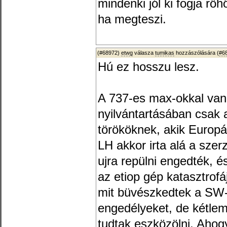
mindenki jól ki fogja röh
ha megteszi.
(#68972)
etwg
válasza
tumikas
hozzászólására (
#6
Hú ez hosszu lesz.
A 737-es max-okkal van
nyilvántartásában csak
törököknek, akik Europ
LH akkor irta alá a sze
ujra repülni engedték, é
az etiop gép katasztrofáj
mit büvészkedtek a SW-
engedélyeket, de kétlem
tudtak eszközölni. Ahog