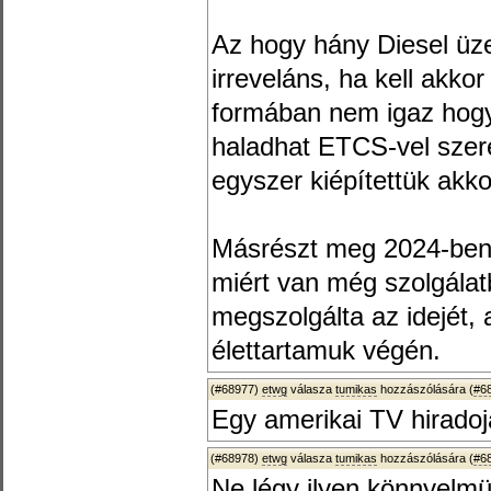
Az hogy hány Diesel üze
irreveláns, ha kell akko
formában nem igaz hogy
haladhat ETCS-vel szere
egyszer kiépítettük akko
Másrészt meg 2024-ben
miért van még szolgála
megszolgálta az idejét,
élettartamuk végén.
(#68977)
etwg
válasza
tumikas
hozzászólására (
#6
Egy amerikai TV hirado
(#68978)
etwg
válasza
tumikas
hozzászólására (
#6
Ne légy ilyen könnyelmü