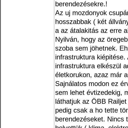
berendezésekre.!
Az uj mozdonyok csupán
hosszabbak ( két állvány
a az átalakitás az erre 
Nyilván, hogy az örege
szoba sem jöhetnek. E
infrastruktura kiépitése
infrastruktura elkészül 
életkorukon, azaz már a 
Sajnálatos modon ez ér
sem lehet évtizedekig, 
láthatjuk az ÖBB Railjet 
pedig csak a ho tette tön
berendezéseket. Nincs ta