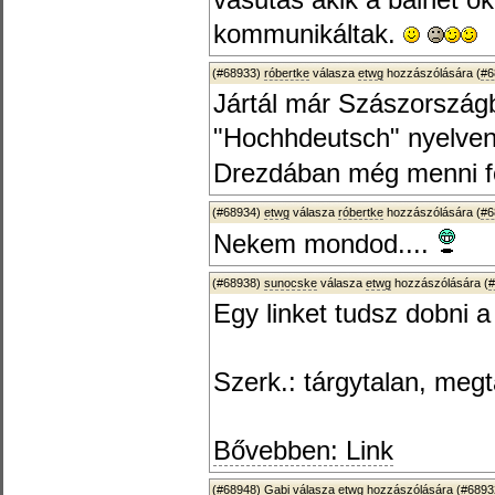
vasutas akik a balhét ok
kommunikáltak.
(#68933)
róbertke
válasza
etwg
hozzászólására (
#6
Jártál már Szászország
"Hochhdeutsch" nyelven 
Drezdában még menni fo
(#68934)
etwg
válasza
róbertke
hozzászólására (
#6
Nekem mondod....
(#68938)
sunocske
válasza
etwg
hozzászólására (
#
Egy linket tudsz dobni a
Szerk.: tárgytalan, megt
Bővebben: Link
(#68948)
Gabi
válasza
etwg
hozzászólására (
#6893