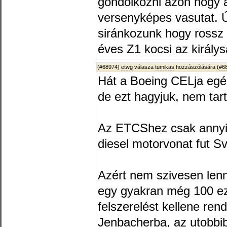
gondolkozni azon hogy 
versenyképes vasutat. 
siránkozunk hogy rossz 
éves Z1 kocsi az királys
(#68974)
etwg
válasza
tumikas
hozzászólására (
#6
Hát a Boeing CELja eg
de ezt hagyjuk, nem tar
Az ETCShez csak annyi
diesel motorvonat fut S
Azért nem szivesen len
egy gyakran még 100 e
felszerelést kellene re
Jenbacherba, az utobbi