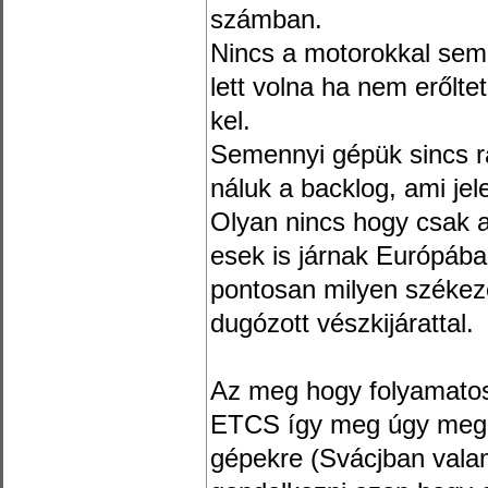
számban.
Nincs a motorokkal semmi
lett volna ha nem erőlte
kel.
Semennyi gépük sincs ra
náluk a backlog, ami jel
Olyan nincs hogy csak am
esek is járnak Európáb
pontosan milyen székez
dugózott vészkijárattal.
Az meg hogy folyamatos
ETCS így meg úgy meg n
gépekre (Svácjban valam