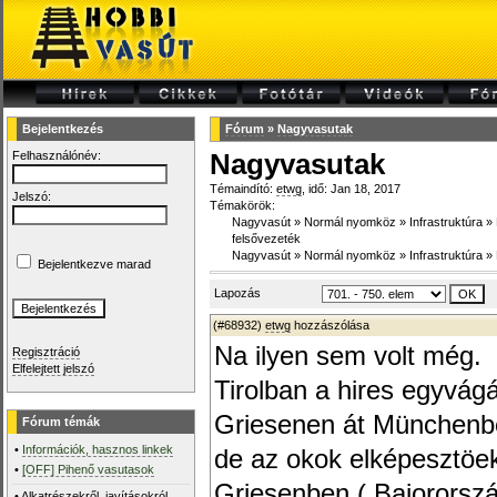
Bejelentkezés
Fórum
»
Nagyvasutak
Felhasználónév:
Nagyvasutak
Témaindító:
etwg
, idő: Jan 18, 2017
Jelszó:
Témakörök:
Nagyvasút
»
Normál nyomköz
»
Infrastruktúra
»
felsővezeték
Nagyvasút
»
Normál nyomköz
»
Infrastruktúra
»
Bejelentkezve marad
Lapozás
(#68932)
etwg
hozzászólása
Na ilyen sem volt még.
Regisztráció
Elfelejtett jelszó
Tirolban a hires egyvág
Griesenen át Münchenbe
Fórum témák
•
Információk, hasznos linkek
de az okok elképesztöe
•
[OFF] Pihenő vasutasok
Griesenben ( Bajororsz
•
Alkatrészekről, javításokról