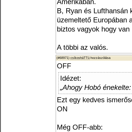
Amerikában.
B, Ryan és Lufthansán 
üzemeltető Europában a
biztos vagyok hogy van 
A többi az valós.
(#68971)
csíkosháTTú
hozzászólása
OFF
Idézet:
„Ahogy Hobó énekelte: 
Ezt egy kedves ismerősö
ON
Még OFF-abb: