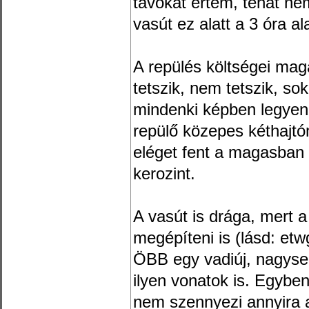
távokat értem, tehát nem
vasút ez alatt a 3 óra al
A repülés költségei mag
tetszik, nem tetszik, so
mindenki képben legyen, 
repülő közepes kéthajtó
eléget fent a magasban ú
kerozint.
A vasút is drága, mert a
megépíteni is (lásd: etw
ÖBB egy vadiúj, nagyse
ilyen vonatok is. Egyb
nem szennyezi annyira a