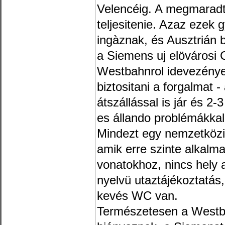
Velencéig. A megmaradt 
teljesitenie. Azaz ezek
ingàznak, és Ausztrián b
a Siemens uj elövárosi 
Westbahnrol idevezényel
biztositani a forgalmat 
átszállással is jár és 2-
es állando problémákka
Mindezt egy nemzetközi
amik erre szinte alkalmat
vonatokhoz, nincs hely 
nyelvü utaztájékoztatás,
kevés WC van.
Természetesen a Westba