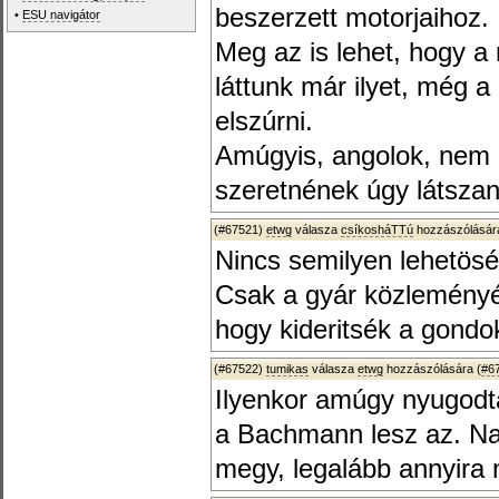
beszerzett motorjaihoz.
•
ESU navigátor
Meg az is lehet, hogy a 
láttunk már ilyet, még a
elszúrni.
Amúgyis, angolok, nem a
szeretnének úgy látszani
(#67521)
etwg
válasza
csíkosháTTú
hozzászólására
Nincs semilyen lehetösé
Csak a gyár közleményé
hogy kideritsék a gondo
(#67522)
tumikas
válasza
etwg
hozzászólására (
#6
Ilyenkor amúgy nyugodta
a Bachmann lesz az. Na
megy, legalább annyira m