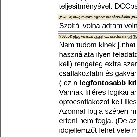
teljesitményével. DCCben
(#67813)
etwg
válasza
diginewl
hozzászólására (
#6
Szoltál volna adtam voln
(#67814)
etwg
válasza
Lazsi
hozzászólására (
#678
Nem tudom kinek juthat
használata ilyen felada
kell) rengeteg extra sze
csatlakoztatni és gakvan
( ez a
legfontosabb kri
Vannak filléres logikai 
optocsatlakozot kell ille
Azonnal fogja szépen m
érteni nem fogja. (De a
idöjellemzőt lehet vele 