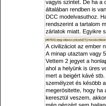
vagyis szintet. De ha a c
általában rendben is va
DCC modelvasuthoz. Ha
rendszerint a tartalom m
zárlatok miatt. Egyikre 
(#67815)
etwg
válasza
csíkosháTTú
hozzászólására
A civilizáciot az ember ny
A minap utaztam vagy 5 
Vettem 2 jegyet a honla
ahol a helyünk is üres v
mert a beigért kávé stb. 
személyzet és késöbb a 
megerösitette, hogy ha
keresztül veszem, akkor
még pénzért sem hajland