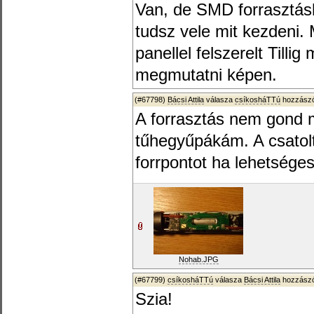
Van, de SMD forrasztás
tudsz vele mit kezdeni.
panellel felszerelt Tilli
megmutatni képen.
(#67798)
Bácsi Attila
válasza
csíkosháTTú
hozzászó
A forrasztás nem gond 
tűhegyűpákám. A csatolt
forrpontot ha lehetség
Nohab.JPG
(#67799)
csíkosháTTú
válasza
Bácsi Attila
hozzászó
Szia!