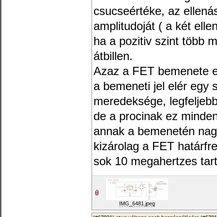
csucseértéke, az ellenás
amplitudoját ( a két ell
ha a pozitiv szint több 
átbillen.
Azaz a FET bemenete eg
a bemeneti jel elér egy 
meredeksége, legfeljebb
de a procinak ez minden
annak a bemenetén nagy
kizárolag a FET határfr
sok 10 megahertzes ta
IMG_6481.jpeg