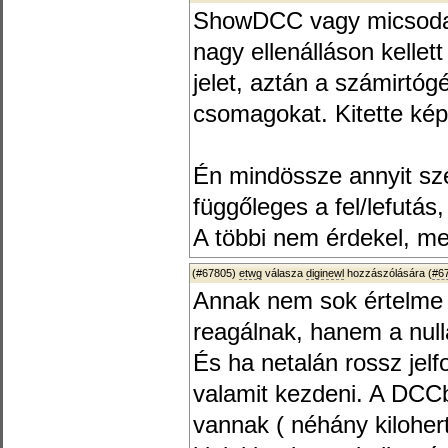
ShowDCC vagy micsoda v
nagy ellenálláson kellet
jelet, aztán a számirtóg
csomagokat. Kitette kép
Én mindössze annyit sze
függőleges a fel/lefutás
A többi nem érdekel, me
(#67805)
etwg
válasza
diginewl
hozzászólására (
#6
Annak nem sok értelme 
reagálnak, hanem a null
És ha netalán rossz jelf
valamit kezdeni. A DCCb
vannak ( néhány kilohertz