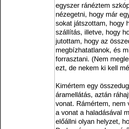
egyszer ránéztem szkópp
nézegetni, hogy már egy
sokat játszottam, hogy 
szállítás, illetve, hogy
jutottam, hogy az össze
megbízhatatlanok, és mi
forrasztani. (Nem meglep
ezt, de nekem ki kell mé
Kimértem egy összedugo
áramellátás, aztán ráhaj
vonat. Rámértem, nem vol
a vonat a haladásával m
előállni olyan helyzet, 