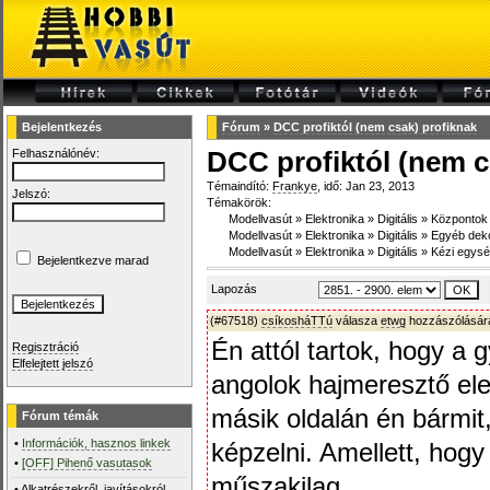
Bejelentkezés
Fórum
»
DCC profiktól (nem csak) profiknak
Felhasználónév:
DCC profiktól (nem c
Témaindító:
Frankye
, idő: Jan 23, 2013
Jelszó:
Témakörök:
Modellvasút
»
Elektronika
»
Digitális
»
Központok
Modellvasút
»
Elektronika
»
Digitális
»
Egyéb dek
Modellvasút
»
Elektronika
»
Digitális
»
Kézi egys
Bejelentkezve marad
Lapozás
(#67518)
csíkosháTTú
válasza
etwg
hozzászólására
Én attól tartok, hogy a 
Regisztráció
Elfelejtett jelszó
angolok hajmeresztő el
másik oldalán én bármit,
Fórum témák
•
Információk, hasznos linkek
képzelni. Amellett, hog
•
[OFF] Pihenő vasutasok
műszakilag...
•
Alkatrészekről, javításokról