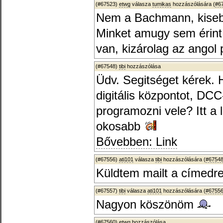
(#67523)
etwg
válasza
tumikas
hozzászólására (
#6
Nem a Bachmann, kiseb
Minket amugy sem érint,
van, kizárolag az angol 
(#67548)
tibi
hozzászólása
Üdv. Segitséget kérek. 
digitális központot, D
programozni vele? Itt a 
okosabb
Bővebben: Link
(#67556)
ati101
válasza
tibi
hozzászólására (
#6754
Küldtem mailt a címedre
(#67557)
tibi
válasza
ati101
hozzászólására (
#6755
Nagyon köszönöm
(#67560)
etwg
hozzászólása