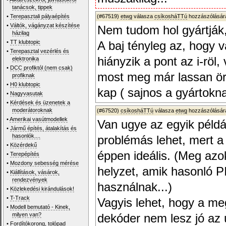
tanácsok, tippek
•
Terepasztali pályaépítés
(#67519)
etwg
válasza
csíkosháTTú
hozzászólására
•
Váltók, vágányzat készítése
Nem tudom hol gyártják,
házilag
•
TT klubtopic
A baj tényleg az, hogy v
•
Terepasztal vezérlés és
hiányzik a pont az i-röl,
elektronika
•
DCC profiktól (nem csak)
most meg már lassan ör
profiknak
•
H0 klubtopic
kap ( sajnos a gyártokn
•
Nagyvasutak
•
Kérdések és üzenetek a
moderátoroknak
(#67520)
csíkosháTTú
válasza
etwg
hozzászólására
•
Amerikai vasútmodellek
Van ugye az egyik péld
•
Jármű építés, átalakítás és
hasonlók....
problémás lehet, mert 
•
Közérdekű
éppen ideális. (Meg azo
•
Terepépítés
•
Mozdony sebesség mérése
helyzet, amik hasonló P
•
Kiállítások, vásárok,
rendezvények
használnak...)
•
Közlekedési kirándulások!
•
T-Track
Vagyis lehet, hogy a me
•
Modell bemutató - Kinek,
milyen van?
dekóder nem lesz jó az ú
•
Fordítókorong, tolópad