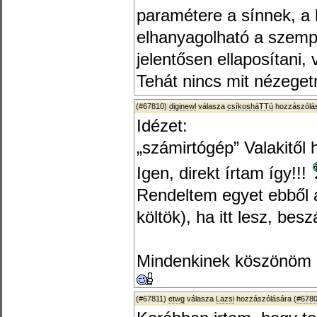
paramétere a sínnek, a k
elhanyagolható a szemp
jelentősen ellaposítani,
Tehát nincs mit nézegetn
(#67810)
diginewl
válasza
csíkosháTTú
hozzászólás
Idézet:
„számirtógép” Valakitől 
Igen, direkt írtam így!!!
Rendeltem egyet ebből 
költök), ha itt lesz, bes
Mindenkinek köszönöm 
(#67811)
etwg
válasza
Lazsi
hozzászólására (
#678