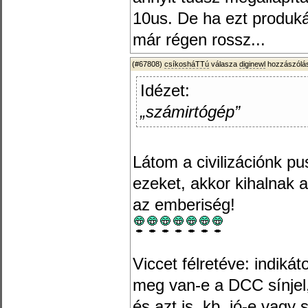
10us. De ha ezt produká
már régen rossz...
(#67808)
csíkosháTTú
válasza
diginewl
hozzászólás
Idézet:
„számirtógép”
Látom a civilizációnk pu
ezeket, akkor kihalnak
az emberiség!
Viccet félretéve: indikát
meg van-e a DCC sínjel,
és azt is, kb. jó-e vagy