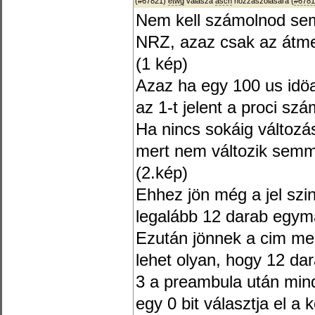
(#67821)
etwg
válasza
asch
hozzászólására (
#6781
Nem kell számolnod semm
NRZ, azaz csak az átme
(1 kép)
Azaz ha egy 100 us idö
az 1-t jelent a proci szá
Ha nincs sokáig változá
mert nem változik semmi
(2.kép)
Ehhez jön még a jel szi
legalább 12 darab egymá
Ezután jönnek a cim meg
lehet olyan, hogy 12 dar
3 a preambula után min
egy 0 bit választja el a 