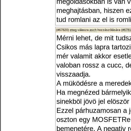
megoldásokban is van v
meghajtásban, hiszen ez
tud romlani az el is roml
(#67820)
etwg
válasza
asch
hozzászólására (
#6781
Mérni lehet, de mit tuds
Csikos más lapra tartozi
mér valamit akkor esetle
valoban rossz a cucc, de
visszaadja.
A müködésre a meredek
Ha megnézed bármelyik 
sinekböl jövö jel elöszö
Ezzel párhuzamosan a je
oszton egy MOSFETRe me
bemenetére. A negativ r