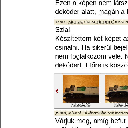
Ezen a képen nem látszi
dekóder alatt, magán a 
(#67800)
Bácsi Attila
válasza
csíkosháTTú
hozzászó
Szia!
Készítettem két képet a
csinálni. Ha sikerül bej
nem foglalkozom vele. 
dekódert. Előre is kösz
Nohab 2.JPG
Nohab 3.
(#67801)
csíkosháTTú
válasza
Bácsi Attila
hozzászó
Várjuk meg, amíg befut 