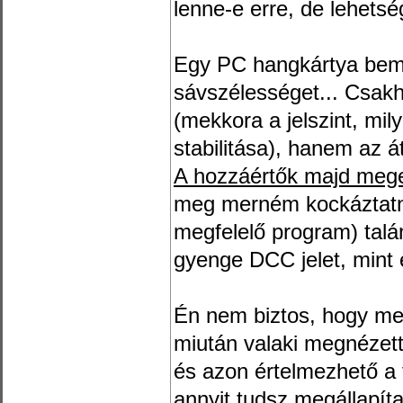
lenne-e erre, de lehetsé
Egy PC hangkártya bem
sávszélességet... Csakh
(mekkora a jelszint, mi
stabilitása), hanem az át
A hozzáértők majd meger
meg merném kockáztatn
megfelelő program) tal
gyenge DCC jelet, mint 
Én nem biztos, hogy me
miután valaki megnézett
és azon értelmezhető a 
annyit tudsz megállapí