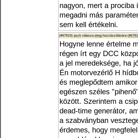
nagyon, mert a prociba i
megadni más paramétert 
sem kell értékelni.
(#67819)
asch
válasza
etwg
hozzászólására (
#6781
Hogyne lenne értelme m
régen írt egy DCC közpo
a jel meredeksége, ha j
Én motorvezérlő H hídb
és meglepődtem amikor
egészen széles "pihenő" 
között. Szerintem a csi
dead-time generátor, am
a szabványban vesztege
érdemes, hogy megfelelü