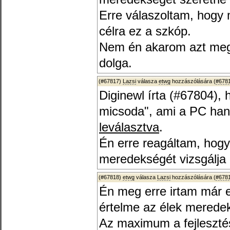
Erre válaszoltam, hogy 
célra ez a szkóp.
Nem én akarom azt megn
dolga.
(#67817)
Lazsi
válasza
etwg
hozzászólására (
#678
Diginewl írta (#67804),
micsoda", ami a PC han
leválasztva
.
Én erre reagáltam, hogy
meredekségét vizsgálja 
(#67818)
etwg
válasza
Lazsi
hozzászólására (
#678
Én meg erre irtam már e
értelme az élek meredek
Az maximum a fejlesztés 