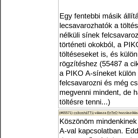
Egy fentebbi másik állí
lecsavarozhatók a töltés
nélküli sínek felcsavar
történeti okokból, a PIKO
töltéseseket is, és külö
rögzítéshez (55487 a c
a PIKO A-síneket külön 
felcsavarozni és még cs
megvenni mindent, de ha 
töltésre tenni...)
(#65571)
csíkosháTTú
válasza
EnTeO
hozzászólásá
Köszönöm mindenkinek 
A-val kapcsolatban. Edd