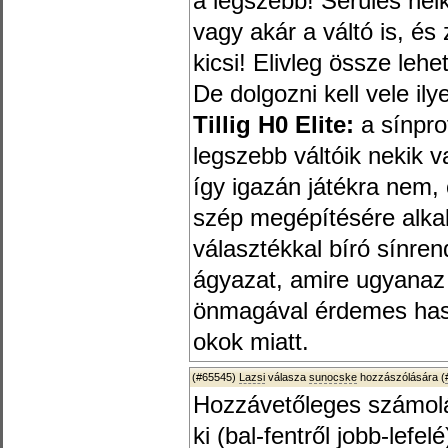
a legszebb! Sérülés nél
vagy akár a váltó is, és 
kicsi! Elivleg össze leh
De dolgozni kell vele ily
Tillig H0 Elite:
a sínpro
legszebb váltóik nekik v
így igazán játékra nem, 
szép megépítésére alka
választékkal bíró sínre
ágyazat, amire ugyanaz 
önmagával érdemes hasz
okok miatt.
(#65545)
Lazsi
válasza
sunocske
hozzászólására (
Hozzávetőleges számolá
ki (bal-fentről jobb-lefelé