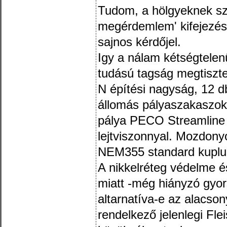
Tudom, a hölgyeknek sz
megérdemlem' kifejezés
sajnos kérdőjel.
Igy a nálam kétségtelenü
tudású tagság megtiszte
N építési nagyság, 12 db
állomás pályaszakaszok 
pálya PECO Streamline 
lejtviszonnyal. Mozdo
NEM355 standard kup
A nikkelréteg védelme és
miatt -még hiányzó gyo
altarnatíva-e az alacs
rendelkező jelenlegi F