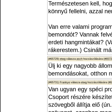
Természetesen kell, hogy
könnyű fellelni, azzal n
Van erre valami progra
bemondót? Vannak felvét
erdeti hangmintákat? (
rákerestem.) Csinált már
(#65729)
etwg
válasza
asch
hozzászólására (
#6572
Ülj ki egy nagyobb állom
bemondásokat, otthon 
(#65731)
Frankye
válasza
etwg
hozzászólására (
#6
Van ugyan egy spéci pr
Csoport részére készített
szövegből állítja elő (ú