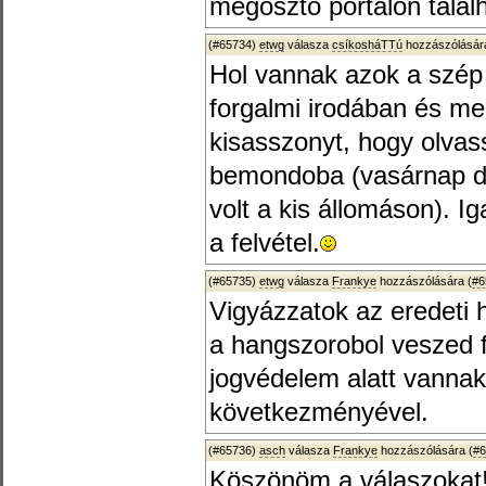
megosztó portálon találha
(#65734)
etwg
válasza
csíkosháTTú
hozzászólására
Hol vannak azok a szép
forgalmi irodában és me
kisasszonyt, hogy olvas
bemondoba (vasárnap dél
volt a kis állomáson). 
a felvétel.
(#65735)
etwg
válasza
Frankye
hozzászólására (
#6
Vigyázzatok az eredeti 
a hangszorobol veszed 
jogvédelem alatt vanna
következményével.
(#65736)
asch
válasza
Frankye
hozzászólására (
#6
Köszönöm a válaszokat