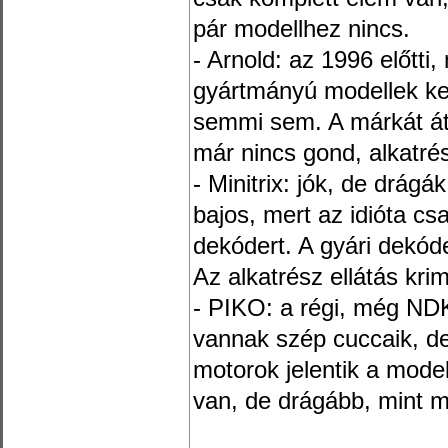
pár modellhez nincs.
- Arnold: az 1996 előtti
gyártmányú modellek ke
semmi sem. A márkát át
már nincs gond, alkatrés
- Minitrix: jók, de drágá
bajos, mert az idióta cs
dekódert. A gyári dekód
Az alkatrész ellátás kri
- PIKO: a régi, még NDK
vannak szép cuccaik, de 
motorok jelentik a model
van, de drágább, mint m