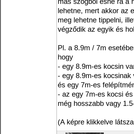
más szögből esne rá a n
lehetne, mert akkor az
meg lehetne tippelni, il
végződik az egyik és ho
Pl. a 8.9m / 7m esetéb
hogy
- egy 8.9m-es kocsin v
- egy 8.9m-es kocsinak 
és egy 7m-es felépítmé
- az egy 7m-es kocsi és
még hosszabb vagy 1.5-
(A képre klikkelve látsz