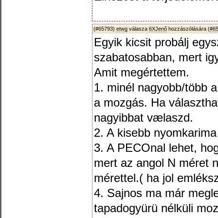
(#65793)
etwg
válasza
6XJenő
hozzászólására (
#6
Egyik kicsit probálj egy
szabatosabban, mert igy
Amit megértettem.
1. minél nagyobb/több a
a mozgás. Ha választhat
nagyibbat vælaszd.
2. A kisebb nyomkarima
3. A PECOnal lehet, hog
mert az angol N méret 
mérettel.( ha jol emlék
4. Sajnos ma már megle
tapadogyürü nélküli moz