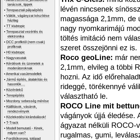
tanácsok, tippek
lévén nincsenek sínössz
•
Terepasztali pályaépítés
•
Váltók, vágányzat készítése
magassága 2,1mm, de úg
házilag
•
TT klubtopic
nagy nyomkarimájú model
•
Terepasztal vezérlés és
töltés imitáció nem vál
elektronika
•
DCC profiktól (nem csak)
szeret összejönni ez is.
profiknak
•
H0 klubtopic
Roco geoLine:
már nem
•
Nagyvasutak
•
Kérdések és üzenetek a
2,1mm, elvileg a többi 
moderátoroknak
•
Amerikai vasútmodellek
hozni. Az idő előrehalad
•
Jármű építés, átalakítás és
hasonlók....
rideggé, törékennyé váli
•
Közérdekű
választható le.
•
Terepépítés
•
Mozdony sebesség mérése
ROCO Line mit bettun
•
Kiállítások, vásárok,
rendezvények
vágányok újjá éledése. 
•
Közlekedési kirándulások!
•
T-Track
ágyazat nélküli ROCO-v
•
Modell bemutató - Kinek,
milyen van?
rugalmas, gumi, leválasz
•
Fordítókorong, tolópad