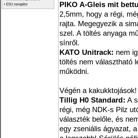
PIKO A-Gleis mit bett
•
ESU navigátor
2,5mm, hogy a régi, mé
rajta. Megegyezik a sima
szel. A töltés anyaga m
sínről.
KATO Unitrack:
nem iga
töltés nem választható 
működni.
Végén a kakukktojások!
Tillig H0 Standard:
A s
régi, még NDK-s Pilz ut
választék belőle, és nem
egy zseniális ágyazat, 