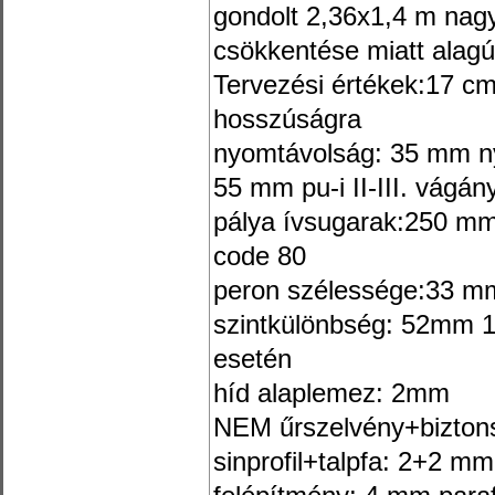
gondolt 2,36x1,4 m nag
csökkentése miatt alagút
Tervezési értékek:17 c
hosszúságra
nyomtávolság: 35 mm nyil
55 mm pu-i II-III. vágán
pálya ívsugarak:250 m
code 80
peron szélessége:33 m
szintkülönbség: 52mm
esetén
híd alaplemez: 2mm
NEM űrszelvény+bizton
sinprofil+talpfa: 2+2 mm