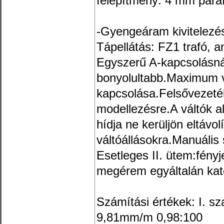
felépítmény: 4 mm para
-Gyengeáram kivitelezé
Tápellátás: FZ1 trafó, 
Egyszerű A-kapcsolásná
bonyolultabb.Maximum v
kapcsolása.Felsővezeté
modellezésre.A váltók a
hídja ne kerüljön eltávol
váltóállásokra.Manuális 
Esetleges II. ütem:fényj
megérem egyáltalán kat
Számítási értékek: I. s
9,81mm/m 0,98:100