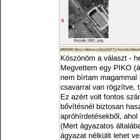
Rozsály 1982...png
(#65568)
Berci
válasza
csíkosháTTú
hozzászólásár
Köszönöm a választ - he
Megvettem egy PIKO (á
nem bírtam magammal - 
csavarral van rögzítve, 
Ez azért volt fontos sz
bővítésnél biztosan has
apróhírdetésekből, ahol
(Mert ágyazatos általába
ágyazat nélkülit lehet v