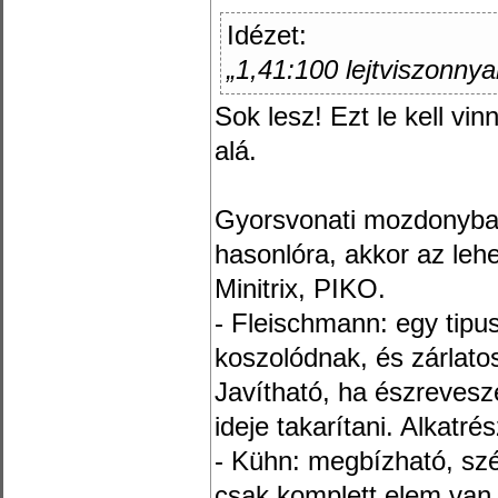
Idézet:
„1,41:100 lejtviszonnyal
Sok lesz! Ezt le kell vi
alá.
Gyorsvonati mozdonyban
hasonlóra, akkor az leh
Minitrix, PIKO.
- Fleischmann: egy tipu
koszolódnak, és zárlatosa
Javítható, ha észrevesz
ideje takarítani. Alkatré
- Kühn: megbízható, szé
csak komplett elem van,