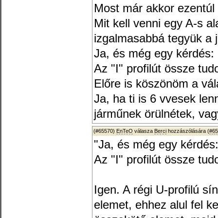
Most már akkor ezentúl
Mit kell venni egy A-s a
izgalmasabbá tegyük a j
Ja, és még egy kérdés:
Az "I" profilút össze tud
Előre is köszönöm a vál
Ja, ha ti is 6 vvesek le
járműnek örülnétek, va
(#65570)
EnTeO
válasza
Berci
hozzászólására (
#65
"Ja, és még egy kérdés
Az "I" profilút össze tud
Igen. A régi U-profilú sí
elemet, ehhez alul fel ke