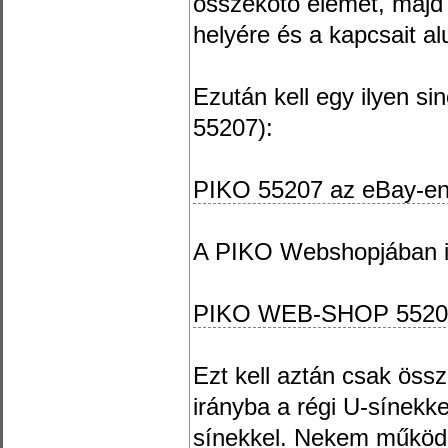
összekötő elemet, majd v
helyére és a kapcsait alu
Ezután kell egy ilyen s
55207):
PIKO 55207 az eBay-e
A PIKO Webshopjában i
PIKO WEB-SHOP 5520
Ezt kell aztán csak öss
irányba a régi U-sínekk
sínekkel. Nekem működöt