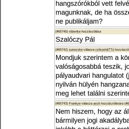
hangszórókból vett felvé
magunknak, de ha össze
ne publikáljam?
(#65740)
róbertke
hozzászólása
Szalóczy Pál
(#65742)
sunocske
válasza
csíkosháTTú
hozzászól
Mondjuk szerintem a kör
valóságosabbá teszik, j
pályaudvari hangulatot (
nyilván hülyén hangzana
meg lehet találni szerin
(#65743)
Frankye
válasza
asch
hozzászólására (
#6
Nem hiszem, hogy az áll
bármilyen jogi akadályb