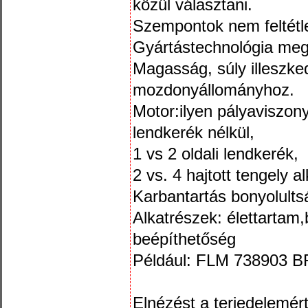
közül választani.
Szempontok nem feltétl
Gyártástechnológia me
Magasság, súly illeszk
mozdonyállományhoz.
Motor:ilyen pályaviszon
lendkerék nélkül,
1 vs 2 oldali lendkerék,
2 vs. 4 hajtott tengely 
Karbantartás bonyolults
Alkatrészek: élettartam
beépíthetőség
Például: FLM 738903 B
Elnézést a terjedelemért,