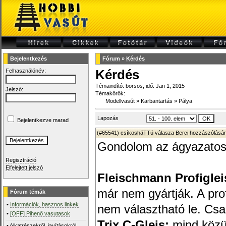
Bejelentkezés
Fórum
»
Kérdés
Felhasználónév:
Kérdés
Témaindító:
borsos
, idő: Jan 1, 2015
Jelszó:
Témakörök:
Modellvasút
»
Karbantartás
»
Pálya
Lapozás
Bejelentkezve marad
(#65541)
csíkosháTTú
válasza
Berci
hozzászólásár
Gondolom az ágyazatos 
Regisztráció
Elfelejtett jelszó
Fleischmann Profiglei
már nem gyártják. A pr
Fórum témák
•
Információk, hasznos linkek
nem választható le. Csa
•
[OFF] Pihenő vasutasok
Trix C-Gleis:
mind közül
•
Alkatrészekről, javításokról