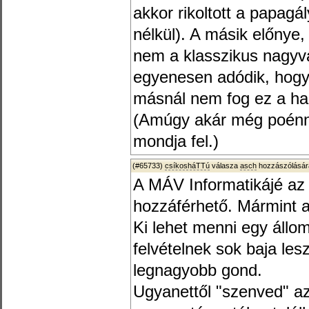
akkor rikoltott a papagá
nélkül). A másik előnye
nem a klasszikus nagyva
egyenesen adódik, hogy 
másnál nem fog ez a h
(Amúgy akár még poénna
mondja fel.)
(#65733)
csíkosháTTú
válasza
asch
hozzászólásár
A MÁV Informatikájé az
hozzáférhető. Mármint 
Ki lehet menni egy állom
felvételnek sok baja lesz
legnagyobb gond.
Ugyanettől "szenved" az