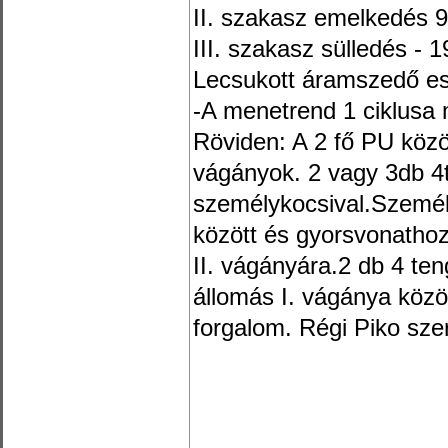
II. szakasz emelkedés
III. szakasz sülledés -
Lecsukott áramszedő es
-A menetrend 1 ciklusa 
Röviden: A 2 fő PU közöt
vágányok. 2 vagy 3db 4
személykocsival.Személ
között és gyorsvonathoz
II. vágányára.2 db 4 te
állomás I. vágánya közö
forgalom. Régi Piko sze