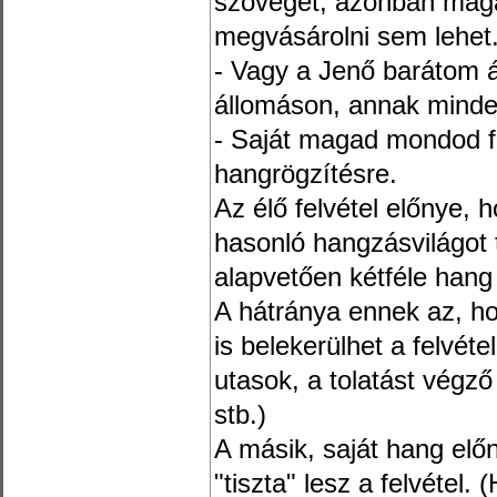
szöveget, azonban maga 
megvásárolni sem lehet.
- Vagy a Jenő barátom ált
állomáson, annak minde
- Saját magad mondod fel
hangrögzítésre.
Az élő felvétel előnye, 
hasonló hangzásvilágot tu
alapvetően kétféle hang 
A hátránya ennek az, ho
is belekerülhet a felvét
utasok, a tolatást végz
stb.)
A másik, saját hang elő
"tiszta" lesz a felvétel