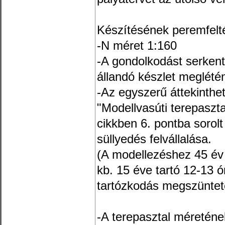
Készítésének peremfelté
-N méret 1:160
-A gondolkodást serken
állandó készlet meglétén
-Az egyszerű áttekinthe
"Modellvasúti terepaszta
cikkben 6. pontba sorolt
süllyedés felvállalása.
(A modellezéshez 45 év u
kb. 15 éve tartó 12-13 ó
tartózkodás megszüntet
-A terepasztal méretén