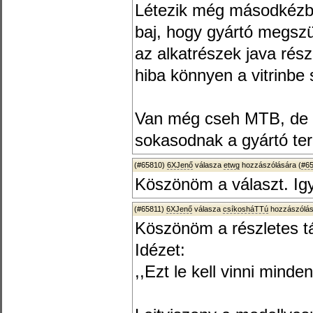
Létezik még másodkézbő
baj, hogy gyártó megszü
az alkatrészek java rész
hiba könnyen a vitrinbe
Van még cseh MTB, de ú
sokasodnak a gyártó ter
(#65810)
6XJenő
válasza
etwg
hozzászólására (
#6
Köszönöm a választ. Igy
(#65811)
6XJenő
válasza
csíkosháTTú
hozzászólás
Köszönöm a részletes tá
Idézet:
,,Ezt le kell vinni minde