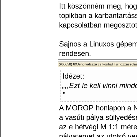
Itt köszönném meg, hogy
topikban a karbantartás
kapcsolatban megosztot
Sajnos a Linuxos gépe
rendesen.
(#66058)
6XJenő
válasza
csíkosháTTú
hozzászólás
Idézet:
„,,Ezt le kell vinni min
”
A MOROP honlapon a N
a vasúti pálya süllyedé
az e hétvégi M 1:1 mére
pályatervet az utolsó ve