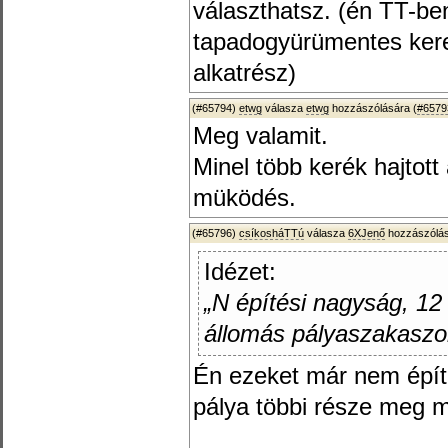
választhatsz. (én TT-
tapadogyürümentes kere
alkatrész)
(#65794)
etwg
válasza
etwg
hozzászólására (
#6579
Meg valamit.
Minel több kerék hajtott
müködés.
(#65796)
csíkosháTTú
válasza
6XJenő
hozzászólás
Idézet:
„N építési nagyság, 12 
állomás pályaszakaszo
Én ezeket már nem épít
pálya többi része meg