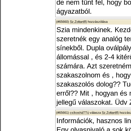
de nem tűnt fel, hogy 
ágyazatból.
(#65660)
Sz.Zoltan85
hozzászólása
Szia mindenkinek. Kezd
szeretnék egy analóg ter
sínekből. Dupla oválpály
állomással , és 2-4 kité
számára. Azt szeretném 
szakaszolnom és , hogy
szakaszolós dolog?? T
erről?? Mit , hogyan és m
jellegű válaszokat. Üdv 
(#65661)
csíkosháTTú
válasza
Sz.Zoltan85
hozzász
Információk, hasznos lin
Egy olvasnivaló a sok k