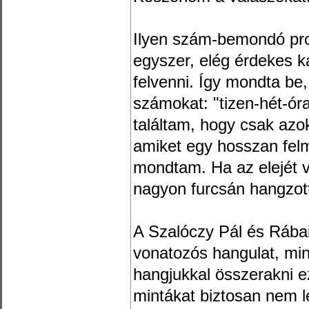
Ilyen szám-bemondó pr
egyszer, elég érdekes k
felvenni. Így mondta be
számokat: "tizen-hét-ór
találtam, hogy csak azo
amiket egy hosszan fel
mondtam. Ha az elejét 
nagyon furcsán hangzot
A Szalóczy Pál és Rábai
vonatozós hangulat, mi
hangjukkal összerakni ez
mintákat biztosan nem l