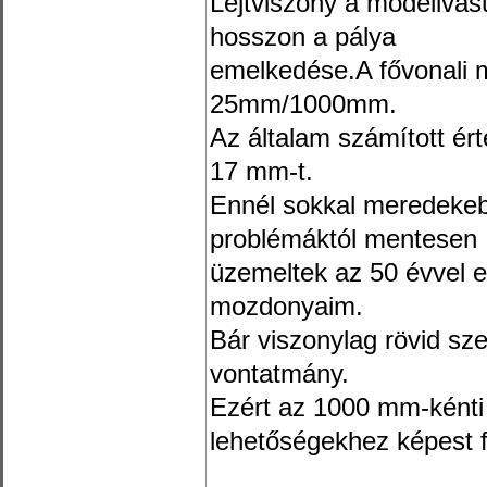
Lejtviszony a modellvasú
hosszon a pálya
emelkedése.A fővonali m
25mm/1000mm.
Az általam számított é
17 mm-t.
Ennél sokkal meredekeb
problémáktól mentesen
üzemeltek az 50 évvel e
mozdonyaim.
Bár viszonylag rövid s
vontatmány.
Ezért az 1000 mm-kénti
lehetőségekhez képest 