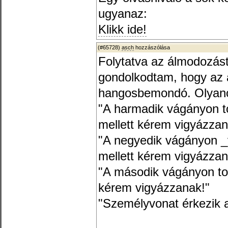
ugyanaz:
Klikk ide!
(#65728)
asch
hozzászólása
Folytatva az álmodozást
gondolkodtam, hogy az 
hangosbemondó. Olyano
"A harmadik vágányon t
mellett kérem vigyázzan
"A negyedik vágányon _
mellett kérem vigyázzan
"A második vágányon tol
kérem vigyázzanak!"
"Személyvonat érkezik a