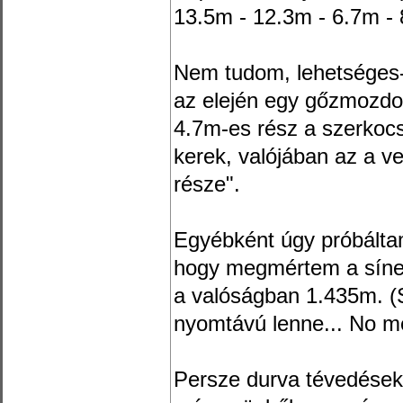
13.5m - 12.3m - 6.7m -
Nem tudom, lehetséges-
az elején egy gőzmozdo
4.7m-es rész a szerkocs
kerek, valójában az a ve
része".
Egyébként úgy próbálta
hogy megmértem a sínek 
a valóságban 1.435m. (
nyomtávú lenne... No me
Persze durva tévedések