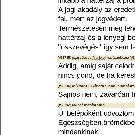
inkább a háttérzaj a pro
A jogi akadály az erede
fel, mert az jogvédett.
Természetesen meg lehet
háttérzaj és a lényegi 
"összevégés" így sem l
(#65745)
etwg
válasza
Frankye
hozzászólására (
#6
Addig, amig saját célod
nincs gond, de ha keres
(#65746)
csíkosháTTú
válasza
sunocske
hozzászól
Sajnos nem, zavaróan h
(#65792)
6XJenő
hozzászólása
Új belépőként üdvözlöm 
Egészségben,örömökben
mindenkinek.