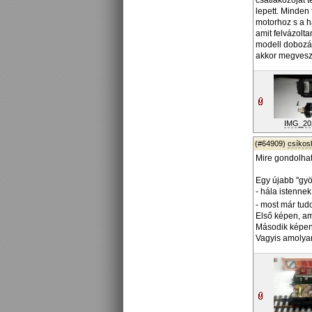
csatlakozóját 
lepett. Minden
motorhoz s a h
amit felvázolta
modell dobozáb
akkor megvesze
IMG_202
(#64909)
csíko
Mire gondolhat
Egy újabb "gyö
- hála istenne
- most már tud
Első képen, am
Második képen, 
Vagyis amolyan