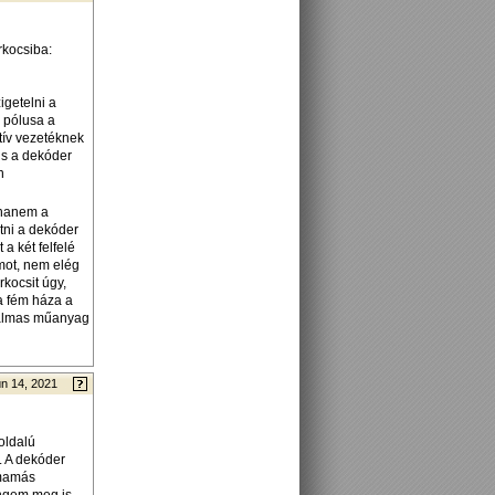
rkocsiba:
igetelni a
k pólusa a
itív vezetéknek
is a dekóder
n
 hanem a
ötni a dekóder
 a két felfelé
amot, nem elég
kocsit úgy,
a fém háza a
alkalmas műanyag
n 14, 2021
oldalú
m. A dekóder
 mamás