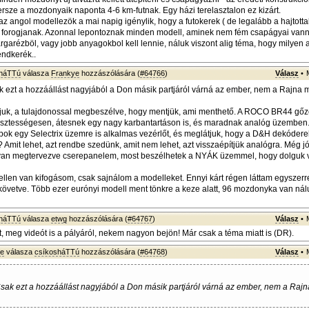
rsze a mozdonyaik naponta 4-6 km-futnak. Egy házi terelasztalon ez kizárt.
az angol modellezök a mai napig igénylik, hogy a futokerek ( de legalább a hajtotta
forogjanak. Azonnal lepontoznak minden modell, aminek nem fém csapágyai vann
garézböl, vagy jobb anyagokbol kell lennie, náluk viszont alig téma, hogy milyen a 
endkerék..
sháTTú
válasza
Frankye
hozzászólására (
#64766
)
Válasz
•
ak ezt a hozzáállást nagyjából a Don másik partjáról várná az ember, nem a Rajna me
ljuk, a tulajdonossal megbeszélve, hogy mentjük, ami menthető. A ROCO BR44 gő
isztességesen, átesnek egy nagy karbantartáson is, és maradnak analóg üzemben
k egy Selectrix üzemre is alkalmas vezérlőt, és meglátjuk, hogy a D&H dekóderek
? Amit lehet, azt rendbe szedünk, amit nem lehet, azt visszaépítjük analógra. Még j
van megtervezve cserepanelem, most beszélhetek a NYÁK üzemmel, hogy dolguk 
len van kifogásom, csak sajnálom a modelleket. Ennyi kárt régen láttam egyszerre
lkövetve. Több ezer eurónyi modell ment tönkre a keze alatt, 96 mozdonyka van nál
sháTTú
válasza
etwg
hozzászólására (
#64767
)
Válasz
•
, meg videót is a pályáról, nekem nagyon bejön! Már csak a téma miatt is (DR).
ye
válasza
csíkosháTTú
hozzászólására (
#64768
)
Válasz
•
 Csak ezt a hozzáállást nagyjából a Don másik partjáról várná az ember, nem a Rajna