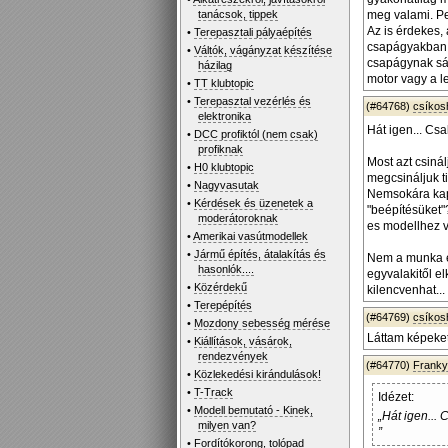
tanácsok, tippek
meg valami. Pe
Az is érdekes, 
•
Terepasztali pályaépítés
csapágyakban 
•
Váltók, vágányzat készítése
csapágynak sár
házilag
motor vagy a l
•
TT klubtopic
•
Terepasztal vezérlés és
(#64768)
csíko
elektronika
Hát igen... Cs
•
DCC profiktól (nem csak)
profiknak
Most azt csiná
•
H0 klubtopic
megcsináljuk t
•
Nagyvasutak
Nemsokára kapo
•
Kérdések és üzenetek a
"beépítésüket"
moderátoroknak
es modellhez 
•
Amerikai vasútmodellek
•
Jármű építés, átalakítás és
Nem a munka el
hasonlók....
egyvalakitől e
•
Közérdekű
kilencvenhat...
•
Terepépítés
(#64769)
csíko
•
Mozdony sebesség mérése
Láttam képeket
•
Kiállítások, vásárok,
rendezvények
(#64770)
Frank
•
Közlekedési kirándulások!
•
T-Track
Idézet:
•
Modell bemutató - Kinek,
„Hát igen...
milyen van?
”
•
Fordítókorong, tolópad