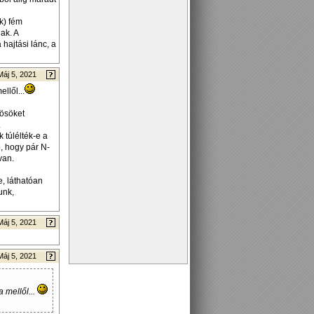
k) fém
ak. A
hajtási lánc, a
Máj 5, 2021
llől...
zösöket
.
 túlélték-e a
ó, hogy pár N-
van.
, láthatóan
unk,
Máj 5, 2021
Máj 5, 2021
 mellől...