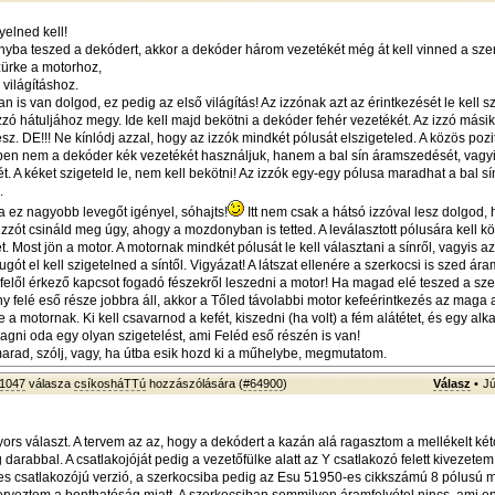
yelned kell!
yba teszed a dekódert, akkor a dekóder három vezetékét még át kell vinned a sze
zürke a motorhoz,
 világításhoz.
 is van dolgod, ez pedig az első világítás! Az izzónak azt az érintkezését le kell sz
izzó hátuljához megy. Ide kell majd bekötni a dekóder fehér vezetékét. Az izzó mási
esz. DE!!! Ne kínlódj azzal, hogy az izzók mindkét pólusát elszigeteled. A közös poz
en nem a dekóder kék vezetékét használjuk, hanem a bal sín áramszedését, vagy
t. A kéket szigeteld le, nem kell bekötni! Az izzók egy-egy pólusa maradhat a bal sí
.
na ez nagyobb levegőt igényel, sóhajts!
Itt nem csak a hátsó izzóval lesz dolgod,
 izzót csináld meg úgy, ahogy a mozdonyban is tetted. A leválasztott pólusára kell k
. Most jön a motor. A motornak mindkét pólusát le kell választani a sínről, vagyis azt
rugót el kell szigetelned a síntől. Vigyázat! A látszat ellenére a szerkocsi is szed ár
elől érkező kapcsot fogadó fészekről leszedni a motor! Ha magad elé teszed a szer
 felé eső része jobbra áll, akkor a Tőled távolabbi motor kefeérintkezés az maga 
ve a motornak. Ki kell csavarnod a kefét, kiszedni (ha volt) a fém alátétet, és egy 
agni oda egy olyan szigetelést, ami Feléd eső részén is van!
rad, szólj, vagy, ha útba esik hozd ki a műhelybe, megmutatom.
1047
válasza
csíkosháTTú
hozzászólására (
#64900
)
Válasz
•
Jú
rs választ. A tervem az az, hogy a dekódert a kazán alá ragasztom a mellékelt két
darabbal. A csatlakojóját pedig a vezetőfülke alatt az Y csatlakozó felett kivezete
s csatlakozójú verzió, a szerkocsiba pedig az Esu 51950-es cikkszámú 8 pólusú