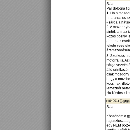
Szia!
Pár dologra fig
1: Ha a mozdon
- narancs és s
- sárga a hátsó
2: A mozdonyban
síntől, ami az 
közös pozitív l
ebben az esetb
fekete vezetéké
áramszedésén
3: Szerkocsi, 
motorral is. Az
sárga vezetékét
álló érintkező 
csak mozdony f
hogy a mozdony
kocsinak, illet
lemezből befar
Ha kérdésed ma
(#64901)
Taurus
Szia!
Köszönöm a gyo
ragasztószalag 
egy NEM 652-e