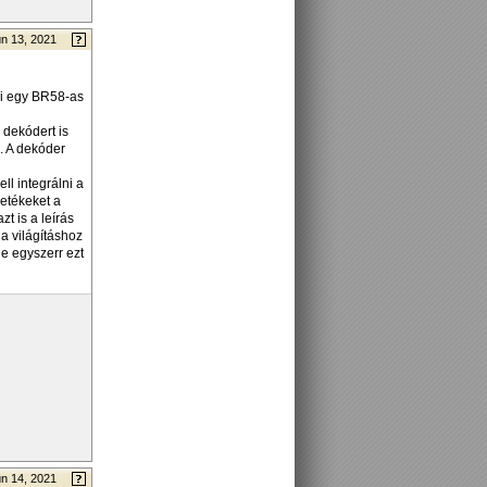
n 13, 2021
mi egy BR58-as
 dekódert is
. A dekóder
ll integrálni a
etékeket a
zt is a leírás
 a világításhoz
e egyszerr ezt
n 14, 2021