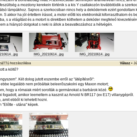
terveztem a bonthatóság miatt. A szerkocsiban semmilyen áramfelvétel nincs, ami 
 feszültség a mozdony kerekein történik s a kis Y csatlakozón továbbitódik a szerko
átsó lámpákhoz. Sajnos a szerkocsiban nincs hely a dekódernek ezért gondoltam ki
m. S akkor ha jól értettem írásod, a motor előtti kis elektronikát kiforraszthatom és 
a, s a világítást és a motort is direktben köthetem a dekóder megfeleő kivezetésé
m a hiányzó dolgokat s neki is állok a beavatkozáshoz a hétvégén.
10614...jpg
IMG_20210614...jpg
IMG_20210614...jpg
sháTTú
hozzászólása
Válasz
•
Jú
ott a költő?
ngyszem". Két dolog jutott eszembe erről az "átépítésről":
k ebbe legalább nem próbáltak beleerőszakolni egy Maxon motort;
om, hogy a rómaiak miért sorolták a germánokat a barbárok közé.
i fogadott, amikor leemeltem a kasznit az Arnold N BR117 (ex E17) villanygépről.
amit ebből ki lehetett hozni.
 "Előtte - utána" képek.