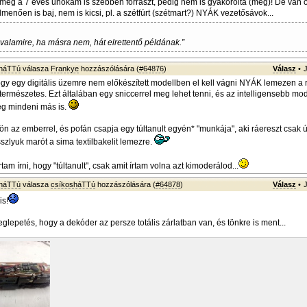
 még a 7 éves unokám is szebben forraszt, pedig nem is gyakorolta (még)! De van o
lmenően is baj, nem is kicsi, pl. a szétfúrt (szétmart?) NYÁK vezetősávok...
 valamire, ha másra nem, hát elrettentő példának.”
sháTTú
válasza
Frankye
hozzászólására (
#64876
)
Válasz
•
ogy egy digitális üzemre nem előkészített modellben el kell vágni NYÁK lemezen a 
természetes. Ezt általában egy sniccerrel meg lehet tenni, és az intelligensebb mod
g mindeni más is.
n az emberrel, és pofán csapja egy túltanult egyén* "munkája", aki ráereszt csak
szlyuk marót a sima textilbakelit lemezre.
tam írni, hogy "túltanult", csak amit írtam volna azt kimoderálod...
sháTTú
válasza
csíkosháTTú
hozzászólására (
#64878
)
Válasz
•
is!
lepetés, hogy a dekóder az persze totális zárlatban van, és tönkre is ment...