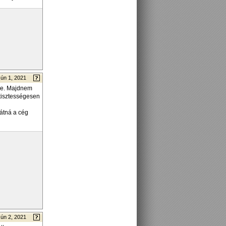
Jún 1, 2021
ére. Majdnem
 tisztességesen
átná a cég
Jún 2, 2021