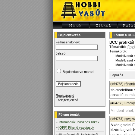
Bejelentkezés
Fórum
»
DCC 
DCC profiktól
Felhasználónév:
Témaindító:
Fran
Témakörök:
Jelszó:
Modellvasút
Modellvasút
Modellvasút
Bejelentkezve marad
Lapozás
(#64765)
róbert
sb-modellbau s
abszolút nem l
Regisztráció
Elfelejtett jelszó
(#64766)
Frank
Mindent lehet,
Fórum témák
(#64767)
etwg
v
•
Információk, hasznos linkek
A königsteini E
•
[OFF] Pihenő vasutasok
kizárolag volt
gyakorlatilag m
•
Alkatrészekről, javításokról