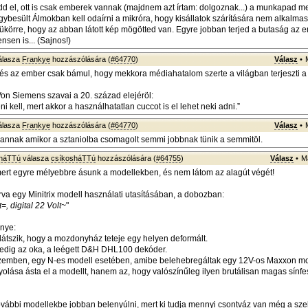
dd el, ott is csak emberek vannak (majdnem azt írtam: dolgoznak...) a munkapad mel
ybesült Álmokban kell odaírni a mikróra, hogy kisállatok szárítására nem alkalma
 tükörre, hogy az abban látott kép mögötted van. Egyre jobban terjed a butaság az 
nsen is... (Sajnos!)
álasza
Frankye
hozzászólására (
#64770
)
Válasz
•
és az ember csak bámul, hogy mekkora médiahatalom szerte a világban terjeszti a
 Von Siemens szavai a 20. század elejéröl:
eni kell, mert akkor a használhatatlan cuccot is el lehet neki adni.”
álasza
Frankye
hozzászólására (
#64770
)
Válasz
•
e annak amikor a sztaniolba csomagolt semmi jobbnak tünik a semmitöl.
sháTTú
válasza
csíkosháTTú
hozzászólására (
#64755
)
Válasz
•
M
ert egyre mélyebbre ásunk a modellekben, és nem látom az alagút végét!
írva egy Minitrix modell használati utasításában, a dobozban:
=, digital 22 Volt~
"
nye:
látszik, hogy a mozdonyház teteje egy helyen deformált.
edig az oka, a leégett D&H DHL100 dekóder.
 üzemben, egy N-es modell esetében, amibe belehebregáltak egy 12V-os Maxxon mo
olása ásta el a modellt, hanem az, hogy valószínűleg ilyen brutálisan magas sínfe
ovábbi modellekbe jobban belenyúlni, mert ki tudja mennyi csontváz van még a s