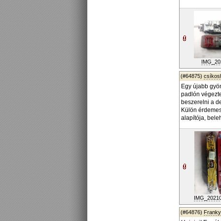
IMG_202
(#64875)
csíko
Egy újabb gyön
padlón végezte
beszerelni a d
Külön érdemes 
alapítója, bele
IMG_202106
(#64876)
Frank