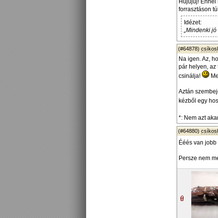
Hujujuj! Ennél
forrasztáson tú
Idézet:
„Mindenki jó
(#64878)
csíko
Na igen. Az, h
pár helyen, az 
csinálja!
Me
Aztán szembejö
kézből egy hos
*: Nem azt akar
(#64880)
csíko
Ééés van jobb 
Persze nem meg