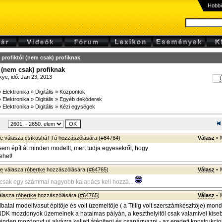
Hobbi
profiktól (nem csak) profiknak
 (nem csak) profiknak
kye
, idő: Jan 23, 2013
Ú
»
Elektronika
»
Digitális
»
Központok
»
Elektronika
»
Digitális
»
Egyéb dekóderek
»
Elektronika
»
Digitális
»
Kézi egységek
ke
válasza
csíkosháTTú
hozzászólására (
#64764
)
Válasz
•
em épít át minden modellt, mert tudja egyesekről, hogy
ehet!
ye
válasza
róbertke
hozzászólására (
#64765
)
Válasz
•
 csak egy számmal nagyobb kalapács kell hozzá...
álasza
róbertke
hozzászólására (
#64765
)
Válasz
•
lbatal modellvasut épitöje és volt üzemeltöje ( a Tillig volt szerszámkészitöje) mondt
 NDK mozdonyok üzemelnek a hatalmas pályán, a keszthelyitöl csak valamivel kise
inden mozdonyt uj alvázra kellett átépiteni és csapágyazni - az eredeti konstrukcio