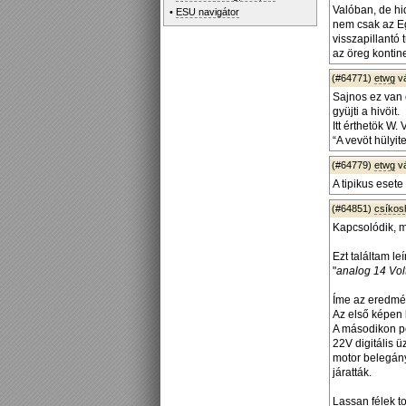
Valóban, de hi
•
ESU navigátor
nem csak az Eg
visszapillantó
az öreg kontine
(#64771)
etwg
v
Sajnos ez van 
gyüjti a hivöit.
Itt érthetök W.
“A vevöt hülyit
(#64779)
etwg
v
A tipikus eset
(#64851)
csíko
Kapcsolódik, m
Ezt találtam le
"
analog 14 Volt
Íme az eredmé
Az első képen 
A másodikon p
22V digitális
motor belegány
járatták.
Lassan félek t