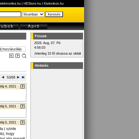
elektronika.hu
|
HEStore.hu
|
Kislexikon.hu
Frissek
2026. Aug, 07. Pé
4:56:03
j hozzászólás
Jelenleg 15 fő olvassa az oldalt
Hirdetés
53/68
Máj 4, 2021
Máj 5, 2021
Máj 5, 2021
a ( szinte
bb), hogy
bol alig maradt