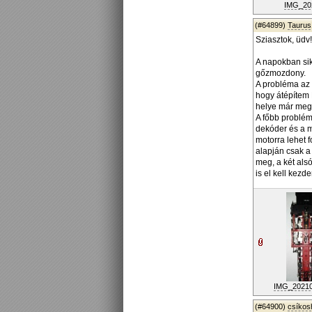
IMG_202
(#64899)
Taurus
Sziasztok, üdv!
A napokban sik
gőzmozdony.
A probléma az 
hogy átépítem 
helye már megv
A főbb probléma
dekóder és a m
motorra lehet f
alapján csak a 
meg, a két als
is el kell kezde
IMG_202106
(#64900)
csíko