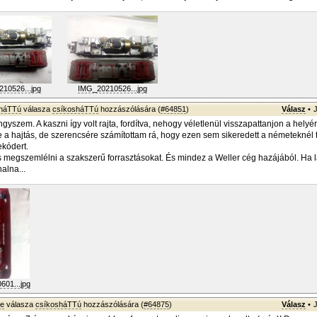
10526...jpg
IMG_20210526...jpg
sháTTú
válasza
csíkosháTTú
hozzászólására (
#64851
)
Válasz
•
gyszem. A kaszni így volt rajta, fordítva, nehogy véletlenül visszapattanjon a hely
 a hajtás, de szerencsére számítottam rá, hogy ezen sem sikeredett a németeknél
ekódert.
megszemlélni a szakszerű forrasztásokat. És mindez a Weller cég hazájából. Ha l
halna...
01...jpg
ye
válasza
csíkosháTTú
hozzászólására (
#64875
)
Válasz
•