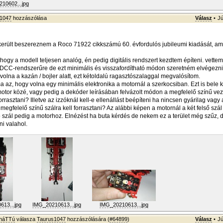
10602...jpg
1047
hozzászólása
Válasz
•
Jú
erült beszereznem a Roco 71922 cikkszámú 60. évfordulós jubileumi kiadását, a
hogy a modell teljesen analóg, én pedig digitális rendszert kezdtem építeni. vettem
DCC-rendszerűre de ezt minimális és visszafordítható módon szeretném elvégezni
olna a kazán / bojler alatt, ezt kétoldalú ragasztószalaggal megvalósítom.
 az, hogy volna egy minimális elektronika a motornál a szerkocsiban. Ezt is bele ke
otor közé, vagy pedig a dekóder leírásában felvázolt módon a megfelelő színű vez
orrasztani? Illetve az izzóknál kell-e ellenállást beépíteni ha nincsen gyárilag vagy a
megfelelő színű szálra kell forrasztani? Az alábbi képen a motornál a két felső szál
ó szál pedig a motorhoz. Elnézést ha buta kérdés de nekem ez a terület még szűz, d
ni valahol.
13...jpg
IMG_20210613...jpg
IMG_20210613...jpg
sháTTú
válasza
Taurus1047
hozzászólására (
#64899
)
Válasz
•
Jú