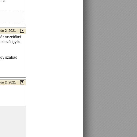
tt a
Jún 2, 2021
réz vezetőket
ellező így is
 úgy szabad
Jún 2, 2021