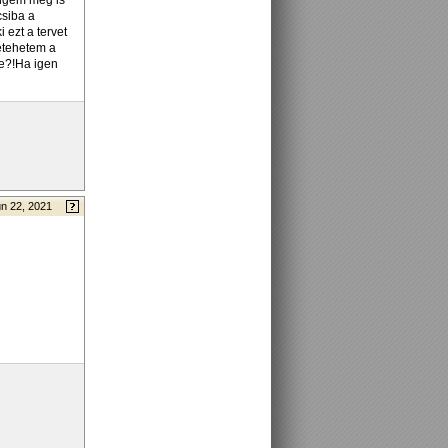
engem meg is
csiba a
 ezt a tervet
betehetem a
re?!Ha igen
n 22, 2021