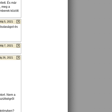
lett. És már
s, meg a
emberek között
Máj 5, 2021
 butaságot és
Máj 7, 2021
áj 26, 2021
tort. Nem a
szültségről
zekrényben?