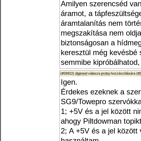
Amilyen szerencséd van
áramot, a tápfeszültsége
áramtalanítás nem törté
megszakítása nem oldj
biztonságosan a hídmeg
keresztül még kevésbé s
semmibe kipróbálhatod,
(#59922)
diginewl
válasza
proba
hozzászólására (
#
Igen.
Érdekes ezeknek a szerv
SG9/Towepro szervókkal
1; +5V és a jel között 
ahogy Piltdowman topikt
2; A +5V és a jel között 
használtam.