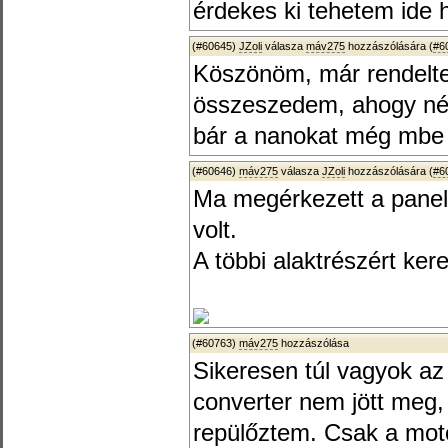
érdekes ki tehetem ide
(#60645)
JZoli
válasza
máv275
hozzászólására (
#6
Köszönöm, már rendeltem
összeszedem, ahogy né
bár a nanokat még mbe 
(#60646)
máv275
válasza
JZoli
hozzászólására (
#6
Ma megérkezett a panel 
volt.
A többi alaktrészért ker
(#60763)
máv275
hozzászólása
Sikeresen túl vagyok az 
converter nem jött meg, 
repülőztem. Csak a moto