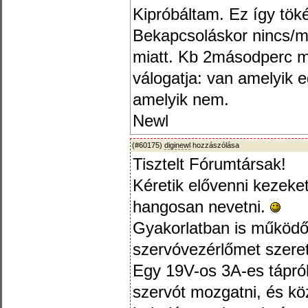
Kipróbáltam. Ez így tökél
Bekapcsoláskor nincs/mi
miatt. Kb 2másodperc m
válogatja: van amelyik
amelyik nem.
Newl
(#60175)
diginewl
hozzászólása
Tisztelt Fórumtársak!
Kéretik elővenni kezeket
hangosan nevetni.
Gyakorlatban is működő
szervóvezérlőmet szere
Egy 19V-os 3A-es tápról
szervót mozgatni, és köz