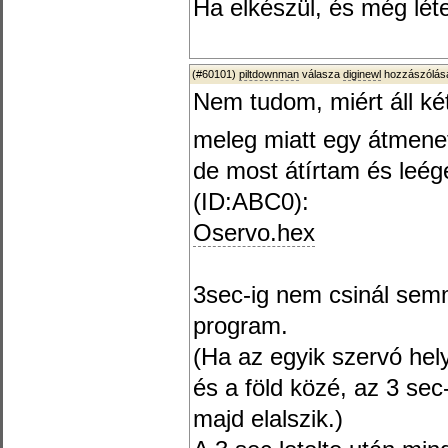
Ha elkészül, és még lé
(#60101)
piltdownman
válasza
diginewl
hozzászólásá
Nem tudom, miért áll ké
meleg miatt egy átmenet
de most átírtam és leége
(ID:ABC0):
Oservo.hex
3sec-ig nem csinál semmi
program.
(Ha az egyik szervó hel
és a föld közé, az 3 sec-
majd elalszik.)