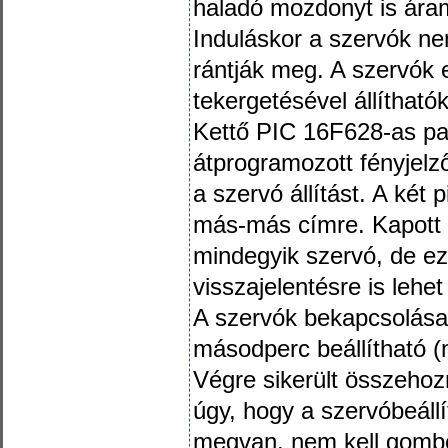
haladó mozdonyt is ára
Induláskor a szervók n
rántják meg. A szervók
tekergetésével állítható
Kettő PIC 16F628-as p
átprogramozott fényjelz
a szervó állítást. A két
más-más címre. Kapott e
mindegyik szervó, de ez
visszajelentésre is lehet
A szervók bekapcsolása k
másodperc beállítható (
Végre sikerült összeho
úgy, hogy a szervóbeáll
megvan, nem kell gombo