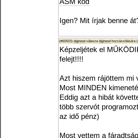
ASM kód
Igen? Mit írjak benne á
(#60503)
diginewl
válasza
diginewl
hozzászólására (
Képzeljétek el MŰKÖDIK
felejt!!!!
Azt hiszem rájöttem mi v
Most MINDEN kimenetét
Eddig azt a hibát követ
több szervót programoz
az idő pénz)
Most vettem a fáradtságo