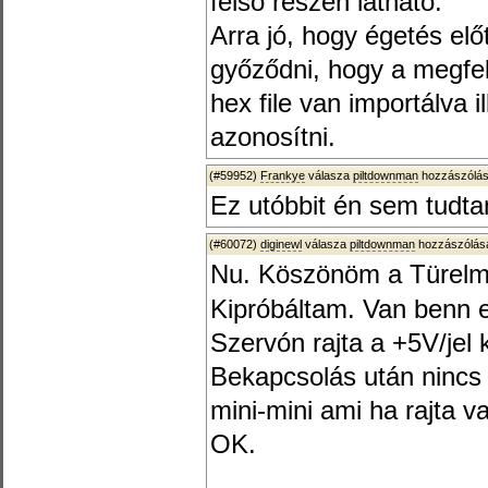
felső részen látható.
Arra jó, hogy égetés el
győződni, hogy a megfel
hex file van importálva il
azonosítni.
(#59952)
Frankye
válasza
piltdownman
hozzászólás
Ez utóbbit én sem tudt
(#60072)
diginewl
válasza
piltdownman
hozzászólásá
Nu. Köszönöm a Türelm
Kipróbáltam. Van benn e
Szervón rajta a +5V/jel k
Bekapcsolás után nincs
mini-mini ami ha rajta v
OK.