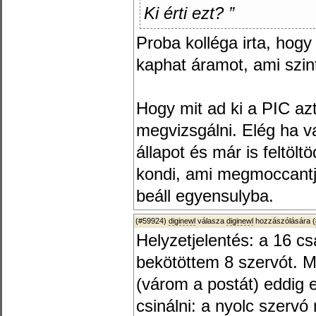
Ki érti ezt? ”
Proba kolléga irta, hogy
kaphat áramot, ami szint
Hogy mit ad ki a PIC az
megvizsgálni. Elég ha va
állapot és már is feltöl
kondi, ami megmoccantj
beáll egyensulyba.
(#59924)
diginewl
válasza
diginewl
hozzászólására (
Helyzetjelentés: a 16 c
bekötöttem 8 szervót. M
(várom a postát) eddig 
csinálni: a nyolc szerv