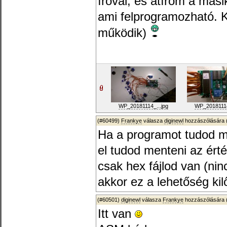
íróval, és átírom a más
ami felprogramozható. K
működik)
WP_20181114_...jpg
WP_20181114
(#60499)
Frankye
válasza
diginewl
hozzászólására 
Ha a programot tudod 
el tudod menteni az érté
csak hex fájlod van (ni
akkor ez a lehetőség kil
(#60501)
diginewl
válasza
Frankye
hozzászólására 
Itt van