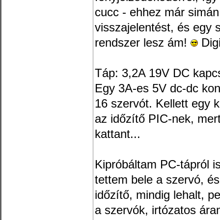
cucc - ehhez már simán
visszajelentést, és egy sz
rendszer lesz ám!
Digi
Táp: 3,2A 19V DC kapcs
Egy 3A-es 5V dc-dc konve
16 szervót. Kellett egy
az időzítő PIC-nek, mert
kattant...
Kipróbáltam PC-tápról i
tettem bele a szervó, és 
időzítő, mindig lehalt, 
a szervók, irtózatos ára