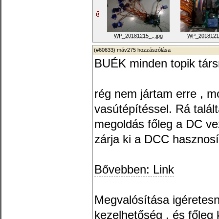
WP_20181215_...jpg
WP_20181215
(#60633)
máv275
hozzászólása
BUÉK minden topik társ
rég nem jártam erre , m
vasútépítéssel. Rá talál
megoldás főleg a DC ve
zárja ki a DCC hasznosí
Bővebben: Link
Megvalósítása igéretesn
kezelhetőség , és főleg