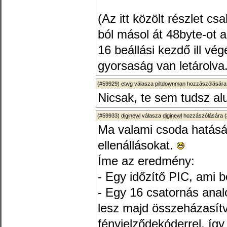
(Az itt közölt részlet c
ból másol át 48byte-ot a
16 beállási kezdő ill vé
gyorsaság van letárolva.
(#59929)
etwg
válasza
piltdownman
hozzászólására
Nicsak, te sem tudsz a
(#59933)
diginewl
válasza
diginewl
hozzászólására (
Ma valami csoda hatásá
ellenállásokat.
Íme az eredmény:
- Egy időzítő PIC, ami b
- Egy 16 csatornás anal
lesz majd összeházasít
fényjelződekóderrel, íg