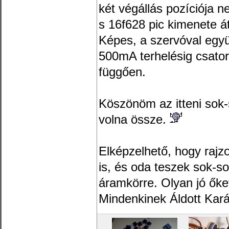
két végállás pozíciója n
s 16f628 pic kimenete 
Képes, a szervóval együt
500mA terhelésig csator
függően.
Köszönöm az itteni sok-
volna össze.
Elképzelhető, hogy rajz
is, és oda teszek sok-sok
áramkörre. Olyan jó őke
Mindenkinek Áldott Kar