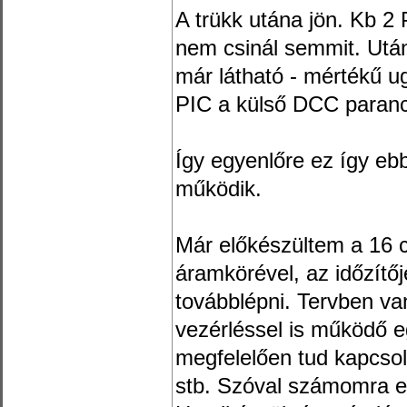
A trükk utána jön. Kb 2
nem csinál semmit. Után
már látható - mértékű ugr
PIC a külső DCC paranc
Így egyenlőre ez így e
működik.
Már előkészültem a 16 
áramkörével, az időzítőj
továbblépni. Tervben va
vezérléssel is működő e
megfelelően tud kapcsolni
stb. Szóval számomra eg