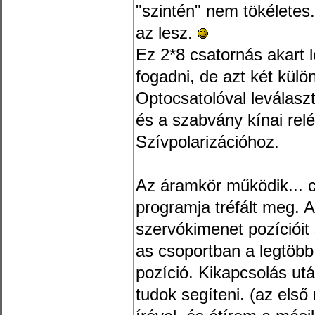
"szintén" nem tökéletes
az lesz.
Ez 2*8 csatornás akart l
fogadni, de azt két külö
Optocsatolóval leválasz
és a szabvány kínai relé
Szívpolarizációhoz.
Az áramkör működik... 
programja tréfált meg. A 
szervókimenet pozícióit
as csoportban a legtöbb
pozíció. Kikapcsolás ut
tudok segíteni. (az első