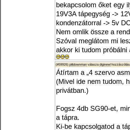
bekapcsolom őket egy il
19V3A tápegység -> 12V
kondenzátorral -> 5v DC
Nem omlik össze a rend
Szóval meglátom mi lesz
akkor ki tudom próbálni 
(#59926)
piltdownman
válasza
diginewl
hozzászólásá
Átírtam a „4 szervo asm
(Mivel ide nem tudom, ho
privátban.)
Fogsz 4db SG90-et, min
a tápra.
Ki-be kapcsolgatod a tá