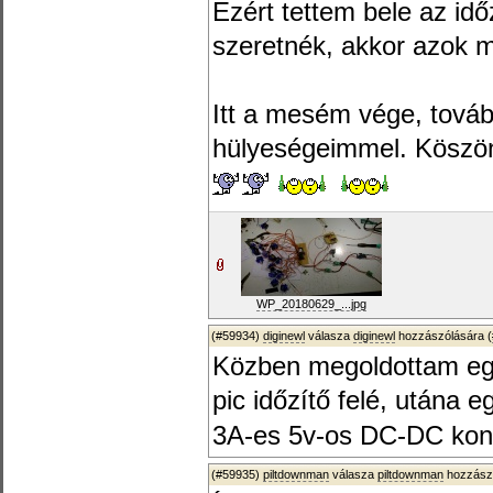
Ezért tettem bele az idő
szeretnék, akkor azok 
Itt a mesém vége, tová
hülyeségeimmel. Köszön
WP_20180629_...jpg
(#59934)
diginewl
válasza
diginewl
hozzászólására (
Közben megoldottam egy
pic időzítő felé, utána 
3A-es 5v-os DC-DC konv
(#59935)
piltdownman
válasza
piltdownman
hozzászó