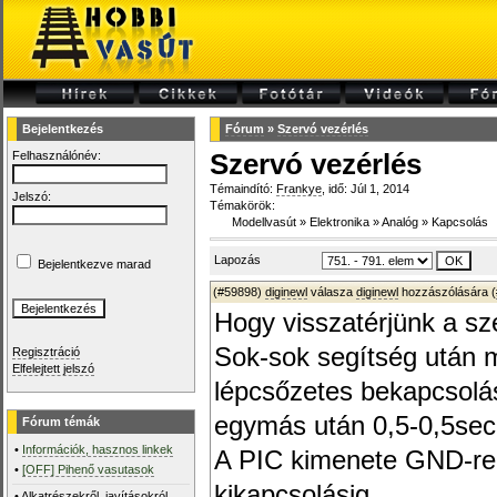
Bejelentkezés
Fórum
»
Szervó vezérlés
Felhasználónév:
Szervó vezérlés
Témaindító:
Frankye
, idő: Júl 1, 2014
Jelszó:
Témakörök:
Modellvasút
»
Elektronika
»
Analóg
»
Kapcsolás
Lapozás
Bejelentkezve marad
(#59898)
diginewl
válasza
diginewl
hozzászólására (
Hogy visszatérjünk a s
Sok-sok segítség után 
Regisztráció
Elfelejtett jelszó
lépcsőzetes bekapcsolá
egymás után 0,5-0,5sec 
Fórum témák
•
Információk, hasznos linkek
A PIC kimenete GND-re 
•
[OFF] Pihenő vasutasok
kikapcsolásig.
•
Alkatrészekről, javításokról