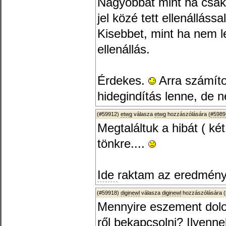
Nagyobbat mint ha csak
jel közé tett ellenállással
Kisebbet, mint ha nem l
ellenállás.
Érdekes.
Arra számíto
hidegindítás lenne, de 
(#59912)
etwg
válasza
etwg
hozzászólására (
#5989
Megtaláltuk a hibát ( két
tönkre....
Ide
raktam az eredményt
(#59918)
diginewl
válasza
diginewl
hozzászólására (
Mennyire eszement dolog
ről bekapcsolni? Ilyenne