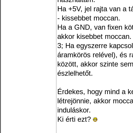
Ha +5V, jel rajta van a 
- kissebbet moccan.
Ha a GND, van fixen kö
akkor kisebbet moccan.
3; Ha egyszerre kapcsol
áramkörös relével), és ra
között, akkor szinte se
észlelhetőt.
Érdekes, hogy mind a ke
létrejönnie, akkor mocc
induláskor.
Ki érti ezt?