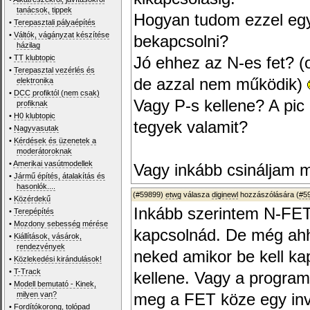
tanácsok, tippek
Hogyan tudom ezzel egy
•
Terepasztali pályaépítés
•
Váltók, vágányzat készítése
bekapcsolni?
házilag
•
TT klubtopic
Jó ehhez az N-es fet? (
•
Terepasztal vezérlés és
de azzal nem működik)
elektronika
•
DCC profiktól (nem csak)
Vagy P-s kellene? A pic
profiknak
•
H0 klubtopic
tegyek valamit?
•
Nagyvasutak
•
Kérdések és üzenetek a
moderátoroknak
•
Amerikai vasútmodellek
Vagy inkább csináljam m
•
Jármű építés, átalakítás és
hasonlók....
(#59899)
etwg
válasza
diginewl
hozzászólására (
#5
•
Közérdekű
Inkább szerintem N-FET 
•
Terepépítés
•
Mozdony sebesség mérése
kapcsolnád. De még ahho
•
Kiállítások, vásárok,
rendezvények
neked amikor be kell ka
•
Közlekedési kirándulások!
•
T-Track
kellene. Vagy a program
•
Modell bemutató - Kinek,
milyen van?
meg a FET köze egy inve
•
Fordítókorong, tolópad