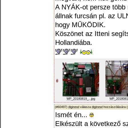
A NYÁK-ot persze több r
állnak furcsán pl. az 
hogy MŰKÖDIK.
Köszönet az Itteni segí
Hollandiába.
WP_20180819_...jpg
WP_20180819
(#60497)
diginewl
válasza
diginewl
hozzászólására (
Ismét én...
Elkészült a következő s