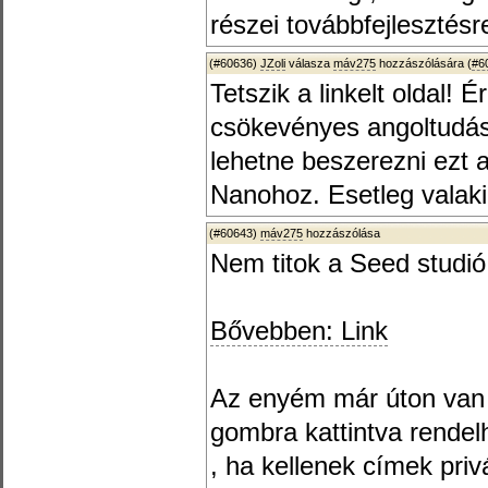
részei továbbfejlesztés
(#60636)
JZoli
válasza
máv275
hozzászólására (
#6
Tetszik a linkelt oldal! 
csökevényes angoltudás
lehetne beszerezni ezt 
Nanohoz. Esetleg valaki 
(#60643)
máv275
hozzászólása
Nem titok a Seed studió g
Bővebben: Link
Az enyém már úton van 
gombra kattintva rendelh
, ha kellenek címek pri