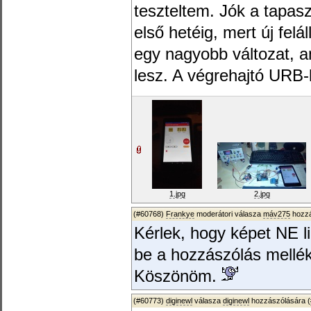
teszteltem. Jók a tapas
első hetéig, mert új felá
egy nagyobb változat, 
lesz. A végrehajtó URB
1.jpg
2.jpg
(#60768)
Frankye
moderátori válasza
máv275
hozzá
Kérlek, hogy képet NE li
be a hozzászólás mellék
Köszönöm.
(#60773)
diginewl
válasza
diginewl
hozzászólására (