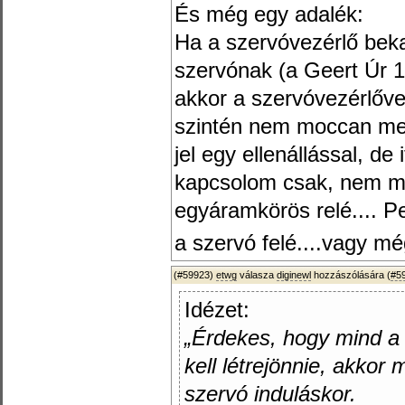
És még egy adalék:
Ha a szervóvezérlő bek
szervónak (a Geert Úr 16
akkor a szervóvezérlőve
szintén nem moccan meg.
jel egy ellenállással, d
kapcsolom csak, nem min
egyáramkörös relé.... P
a szervó felé....vagy 
(#59923)
etwg
válasza
diginewl
hozzászólására (
#5
Idézet:
„Érdekes, hogy mind a 
kell létrejönnie, akkor
szervó induláskor.