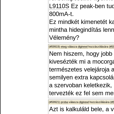
L9110S
Ez peak-ben tud
800mA-t.
Ez mindkét kimenetét ka
mintha hidegindítás len
Vélemény?
(#59919)
etwg
válasza
diginewl
hozzászólására (
#5
Nem hiszem, hogy jobb 
kivesézték mi a mocorgá
természetes velejároja 
semilyen extra kapcsol
a szervoban keletkezik, 
tervezték ez fel sem me
(#59921)
proba
válasza
diginewl
hozzászólására (
#
Azt is kalkuláld bele, a