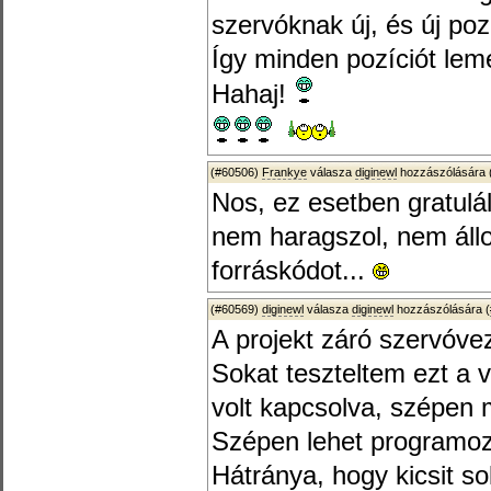
szervóknak új, és új pozí
Így minden pozíciót leme
Hahaj!
(#60506)
Frankye
válasza
diginewl
hozzászólására 
Nos, ez esetben gratulá
nem haragszol, nem állo
forráskódot...
(#60569)
diginewl
válasza
diginewl
hozzászólására (
A projekt záró szervóve
Sokat teszteltem ezt a 
volt kapcsolva, szépen 
Szépen lehet programoz
Hátránya, hogy kicsit so