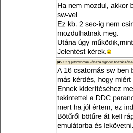
Ha nem mozdul, akkor 
sw-vel
Ez kb. 2 sec-ig nem csi
mozdulhatnak meg.
Utána úgy működik,mint 
Jelentést kérek.
(#59927)
piltdownman
válasza
diginewl
hozzászólásá
A 16 csatornás sw-ben
más kérdés, hogy miért
Ennek kiderítéséhez meg
tekintettel a DDC paran
mert ha jól értem, ez in
Bötűről bötűre át kell r
emulátorba és lekövetni