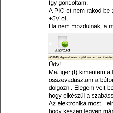
Így gondoltam.
A PIC-et nem rakod be a
+5V-ot.
Ha nem mozdulnak, a mód
4_servo.pdf
(#59940)
diginewl
válasza
piltdownman
hozzászólásá
Üdv!
Ma, igen(!) kimentem a
összevadásztam a bútorl
dolgozni. Elegem volt be
hogy elkészül a szabássa
Az elektronika most - el
hogy készen legyen már