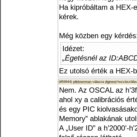
Ha kipróbáltam a HEX-et
kérek.
Még közben egy kérdés
Idézet:
„Égetésnél az ID:ABC
Ez utolsó érték a HEX
(#59944)
piltdownman
válasza
diginewl
hozzászólásá
Nem. Az OSCAL az h’3ff
ahol xy a calibrációs ért
és egy PIC kiolvasásak
Memory” ablakának utol
A „User ID” a h’2000’-h