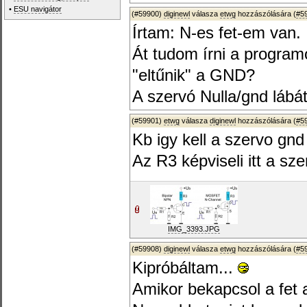
•
ESU navigátor
(#59900)
diginewl
válasza
etwg
hozzászólására (
#5
Írtam: N-es fet-em van.
Át tudom írni a programo
"eltűnik" a GND?
A szervó Nulla/gnd lábát
(#59901)
etwg
válasza
diginewl
hozzászólására (
#5
Kb igy kell a szervo gnd
Az R3 képviseli itt a sze
IMG_3393.JPG
(#59908)
diginewl
válasza
etwg
hozzászólására (
#5
Kipróbáltam...
Amikor bekapcsol a fet