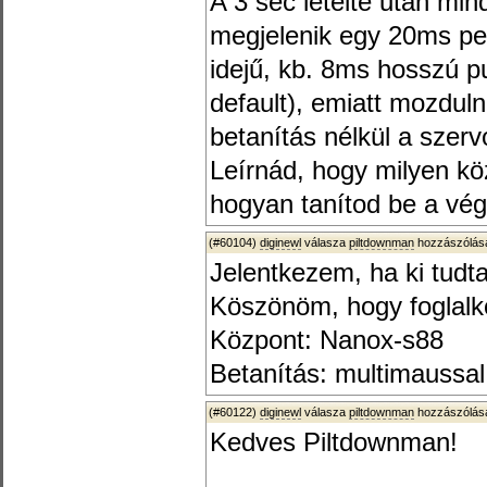
A 3 sec letelte után min
megjelenik egy 20ms pe
idejű, kb. 8ms hosszú pu
default), emiatt mozdul
betanítás nélkül a szerv
Leírnád, hogy milyen kö
hogyan tanítod be a vég
(#60104)
diginewl
válasza
piltdownman
hozzászólásá
Jelentkezem, ha ki tudta
Köszönöm, hogy foglalko
Központ: Nanox-s88
Betanítás: multimaussal
(#60122)
diginewl
válasza
piltdownman
hozzászólásá
Kedves Piltdownman!