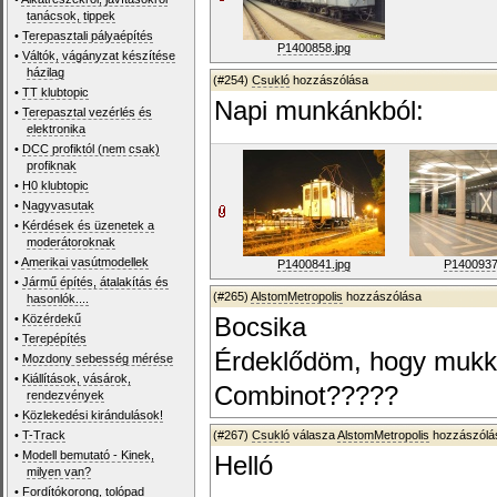
tanácsok, tippek
•
Terepasztali pályaépítés
P1400858.jpg
•
Váltók, vágányzat készítése
házilag
(#254)
Csukló
hozzászólása
•
TT klubtopic
Napi munkánkból:
•
Terepasztal vezérlés és
elektronika
•
DCC profiktól (nem csak)
profiknak
•
H0 klubtopic
•
Nagyvasutak
•
Kérdések és üzenetek a
moderátoroknak
•
Amerikai vasútmodellek
P1400841.jpg
P1400937
•
Jármű építés, átalakítás és
(#265)
AlstomMetropolis
hozzászólása
hasonlók....
•
Közérdekű
Bocsika
•
Terepépítés
Érdeklődöm, hogy mukkan
•
Mozdony sebesség mérése
•
Kiállítások, vásárok,
Combinot?????
rendezvények
•
Közlekedési kirándulások!
•
T-Track
(#267)
Csukló
válasza
AlstomMetropolis
hozzászólás
•
Modell bemutató - Kinek,
Helló
milyen van?
•
Fordítókorong, tolópad