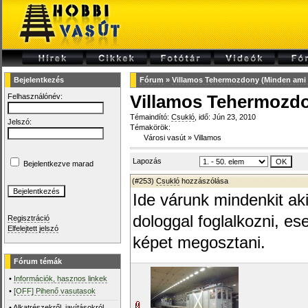
Bejelentkezés
Fórum
»
Villamos Tehermozdony (Minden ami
Felhasználónév:
Villamos Tehermozd
Témaindító:
Csukló
, idő: Jún 23, 2010
Jelszó:
Témakörök:
Városi vasút
»
Villamos
Lapozás
Bejelentkezve marad
(#253)
Csukló
hozzászólása
Ide várunk mindenkit ak
dologgal foglalkozni, es
Regisztráció
Elfelejtett jelszó
képet megosztani.
Fórum témák
•
Információk, hasznos linkek
•
[OFF] Pihenő vasutasok
•
Alkatrészekről, javításokról