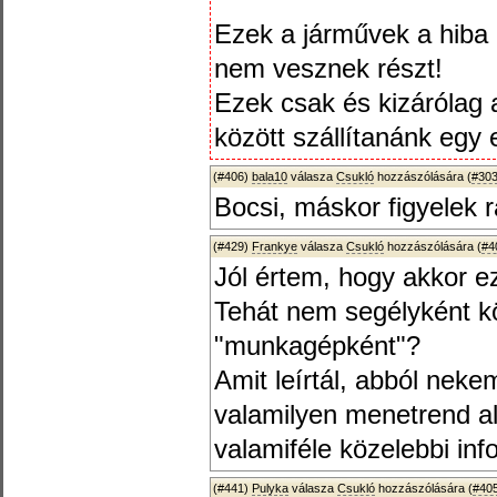
Ezek a járművek a hiba 
nem vesznek részt!
Ezek csak és kizárólag
között szállítanánk egy 
(#406)
bala10
válasza
Csukló
hozzászólására (
#30
Bocsi, máskor figyelek r
(#429)
Frankye
válasza
Csukló
hozzászólására (
#4
Jól értem, hogy akkor e
Tehát nem segélyként k
"munkagépként"?
Amit leírtál, abból neke
valamilyen menetrend ala
valamiféle közelebbi inf
(#441)
Pulyka
válasza
Csukló
hozzászólására (
#40