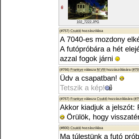
102_7222.JPG
(#757)
Csukló
hozzászólása
A 7040-es mozdony elké
A futópróbára a hét elej
azzal fogok járni
(#766)
Frankye
válasza
M.VIII
hozzászólására (
#75
Üdv a csapatban!
Tetszik a kép!
(#767)
Frankye
válasza
Csukló
hozzászólására (
#7
Akkor kiadjuk a jelszót
Örülök, hogy visszatér
(#800)
Csukló
hozzászólása
Ma túlestünk a futó pró