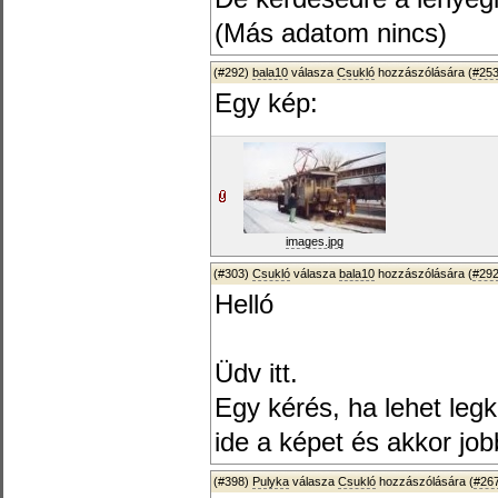
(Más adatom nincs)
(#292)
bala10
válasza
Csukló
hozzászólására (
#25
Egy kép:
images.jpg
(#303)
Csukló
válasza
bala10
hozzászólására (
#29
Helló
Üdv itt.
Egy kérés, ha lehet le
ide a képet és akkor jo
(#398)
Pulyka
válasza
Csukló
hozzászólására (
#26