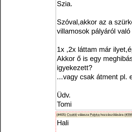
Szia.
Szóval,akkor az a szür
villamosok pályáról val
1x ,2x láttam már ilyet,
Akkor ő is egy meghibás
igyekezett?
...vagy csak átment pl.
Üdv.
Tomi
(#405)
Csukló
válasza
Pulyka
hozzászólására (
#39
Hali