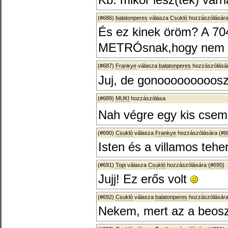
Kb. mikor lesz(tek) vár
(#686)
balatonperes
válasza
Csukló
hozzászólására
És ez kinek öröm? A 70
METRÓsnak,hogy nem ve
(#687)
Frankye
válasza
balatonperes
hozzászólásár
Juj, de gonooooooooos
(#689)
MUKI
hozzászólása
Nah végre egy kis cse
(#690)
Csukló
válasza
Frankye
hozzászólására (
#6
Isten és a villamos teher
(#691)
Topi
válasza
Csukló
hozzászólására (
#690
)
Jujj! Ez erős volt
(#692)
Csukló
válasza
balatonperes
hozzászólására
Nekem, mert az a beosz