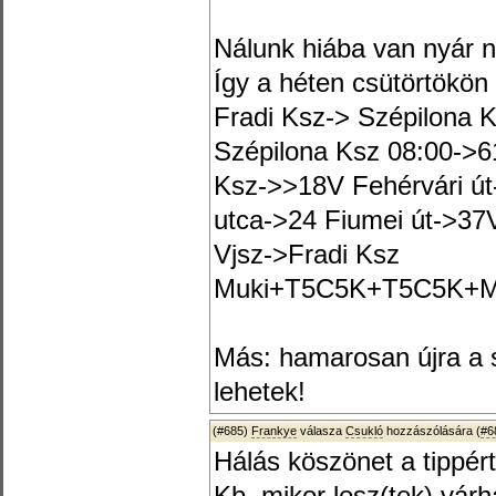
Nálunk hiába van nyár 
Így a héten csütörtökön 
Fradi Ksz-> Szépilona 
Szépilona Ksz 08:00->
Ksz->>18V Fehérvári út
utca->24 Fiumei út->37
Vjsz->Fradi Ksz
Muki+T5C5K+T5C5K+M
Más: hamarosan újra a 
lehetek!
(#685)
Frankye
válasza
Csukló
hozzászólására (
#6
Hálás köszönet a tippért