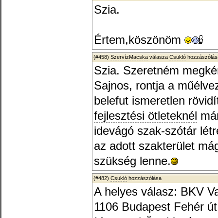
Szia.
Értem,köszönöm
(#458)
SzervízMacska
válasza
Csukló
hozzászólásá
Szia. Szeretném megkérd
Sajnos, rontja a műélve
belefut ismeretlen rövi
fejlesztési ötleteknél
már
idevágó szak-szótár lét
az adott szakterület má
szükség lenne.
(#482)
Csukló
hozzászólása
A helyes válasz: BKV Vas
1106 Budapest Fehér út