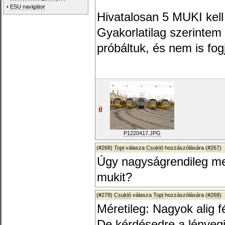
•
ESU navigátor
Hivatalosan 5 MUKI kel
Gyakorlatilag szerintem
próbáltuk, és nem is fog
P1220417.JPG
(#268)
Topi
válasza
Csukló
hozzászólására (
#267
)
Úgy nagyságrendileg me
mukit?
(#278)
Csukló
válasza
Topi
hozzászólására (
#268
)
Méretileg: Nagyok alig f
De kérdésedre a lényegi