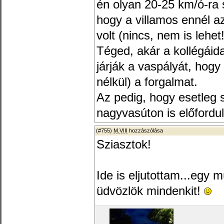
én olyan 20-25 km/ó-ra 
hogy a villamos ennél 
volt (nincs, nem is lehet
Téged, akár a kollégáida
járják a vaspályát, hogy
nélkül) a forgalmat.
Az pedig, hogy esetleg 
nagyvasúton is előfordul
(#755)
M.VIII
hozzászólása
Sziasztok!
Ide is eljutottam...egy 
üdvözlök mindenkit!