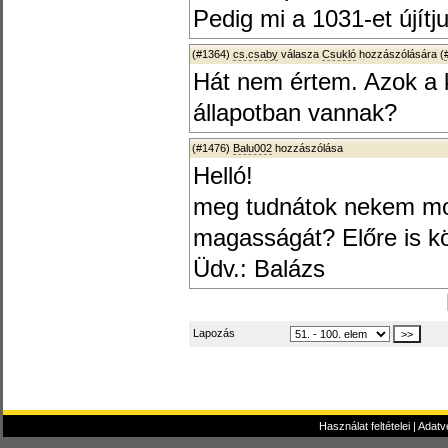
Pedig mi a 1031-et újítju
(#1364)
cs.csaby
válasza
Csukló
hozzászólására (
Hát nem értem. Azok a 
állapotban vannak?
(#1476)
Balu002
hozzászólása
Helló!
meg tudnátok nekem mond
magasságát? Előre is kö
Üdv.: Balázs
Lapozás
Használat feltételei
|
Adatv