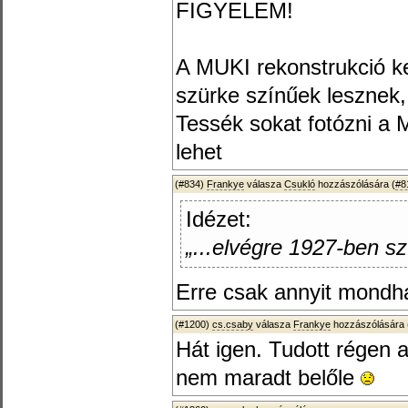
FIGYELEM!
A MUKI rekonstrukció k
szürke színűek lesznek,
Tessék sokat fotózni 
lehet
(#834)
Frankye
válasza
Csukló
hozzászólására (
#8
Idézet:
„...elvégre 1927-ben szü
Erre csak annyit mondh
(#1200)
cs.csaby
válasza
Frankye
hozzászólására 
Hát igen. Tudott régen 
nem maradt belőle