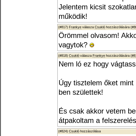
Jelentem kicsit szokatlan
működik!
(#817)
Frankye
válasza
Csukló
hozzászólására (
#8
Örömmel olvasom! Akkor
vagytok?
(#818)
Csukló
válasza
Frankye
hozzászólására (
#8
Nem ló ez hogy vágtass
Úgy tisztelem őket mint 
ben születtek!
És csak akkor vetem be 
átpakoltam a felszerelés
(#824)
Csukló
hozzászólása