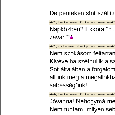
De pénteken sínt szállít
(#720)
Frankye
válasza
Csukló
hozzászólására (
#6
Napközben? Ekkora "cuc
zavart?
(#725)
Csukló
válasza
Frankye
hozzászólására (
#7
Nem szokásom feltartani
Kivéve ha széthullik a sz
Sőt általában a forgalo
állunk meg a megállókba
sebességünk!
(#742)
Frankye
válasza
Csukló
hozzászólására (
#7
Jóvanna! Nehogymá me
Nem tudtam, milyen seb