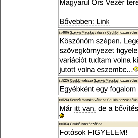
Magyarul Örs Vezér ter
Bővebben: Link
(#486)
SzervízMacska
válasza
Csukló
hozzászólásá
Köszönöm szépen. Lege
szövegkörnyezet figyele
variációt tudtam volna k
jutott volna eszembe...
(#523)
Csukló
válasza
SzervízMacska
hozzászólásá
Egyébként egy fogalom 
(#526)
SzervízMacska
válasza
Csukló
hozzászólásá
Már
itt van,
de a bővítés
(#683)
Csukló
hozzászólása
Fotósok FIGYELEM!