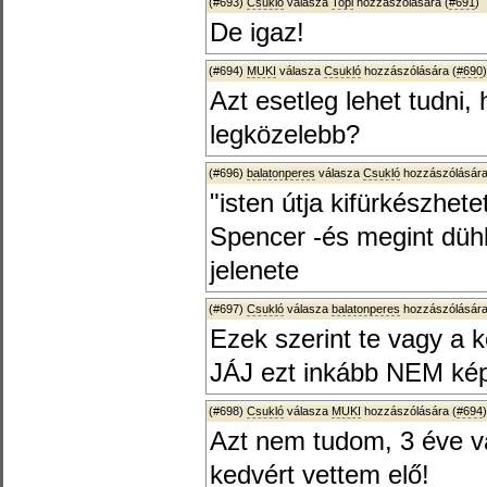
(#693)
Csukló
válasza
Topi
hozzászólására (
#691
)
De igaz!
(#694)
MUKI
válasza
Csukló
hozzászólására (
#690
)
Azt esetleg lehet tudni,
legközelebb?
(#696)
balatonperes
válasza
Csukló
hozzászólására
"isten útja kifürkészhet
Spencer -és megint düh
jelenete
(#697)
Csukló
válasza
balatonperes
hozzászólására
Ezek szerint te vagy a 
JÁJ ezt inkább NEM kép
(#698)
Csukló
válasza
MUKI
hozzászólására (
#694
)
Azt nem tudom, 3 éve va
kedvért vettem elő!