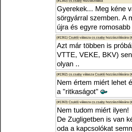
(#1360)
cs.csaby
hozzászólása
Gyerekek... Meg kéne v
sörgyárral szemben. A m
újra és egyre romosabb
(#1361)
Csukló
válasza
cs.csaby
hozzászólására (
Azt már többen is prób
VTTE, VEKE, BKV) senki
olyan ..
(#1362)
cs.csaby
válasza
Csukló
hozzászólására (
Nem értem miért lehet é
a "ritkaságot"
(#1363)
Csukló
válasza
cs.csaby
hozzászólására (
Nem tudom miért ilyen!
De Zugligetben is van ké
oda a kapcsolókat semm