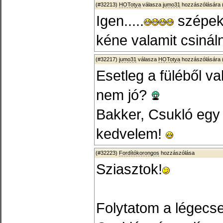
(#32213)
HOTotya
válasza
jumo31
hozzászólására 
Igen.....
szépek 
kéne valamit csinálni.
(#32217)
jumo31
válasza
HOTotya
hozzászólására 
Esetleg a füléből va
nem jó?
Bakker, Csukló egy 
kedvelem!
(#32223)
Fordítókorongos
hozzászólása
Sziasztok!
Folytatom a légecse