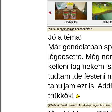
Festék.jpg
oldal.j
(#32024)
enamessias
hozzászólása
Jó a téma!
Már gondolatban sp
légecsetre. Még ne
kelleni fog nekem is.
tudtam ,de festeni 
tanuljam ezt is. Add
trükkök!
(#32025)
Csukló
válasza
Fordítókorongos
hozzászól