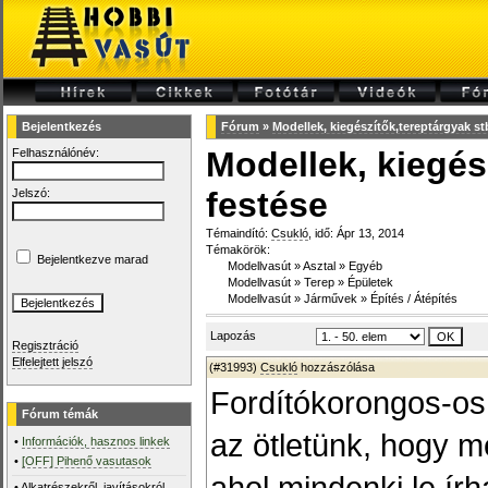
Bejelentkezés
Fórum
»
Modellek, kiegészítők,tereptárgyak st
Modellek, kiegés
Felhasználónév:
festése
Jelszó:
Témaindító:
Csukló
, idő: Ápr 13, 2014
Témakörök:
Bejelentkezve marad
Modellvasút
»
Asztal
»
Egyéb
Modellvasút
»
Terep
»
Épületek
Modellvasút
»
Járművek
»
Építés / Átépítés
Lapozás
Regisztráció
Elfelejtett jelszó
(#31993)
Csukló
hozzászólása
Fordítókorongos-os
Fórum témák
az ötletünk, hogy m
•
Információk, hasznos linkek
•
[OFF] Pihenő vasutasok
ahol mindenki le írh
•
Alkatrészekről, javításokról