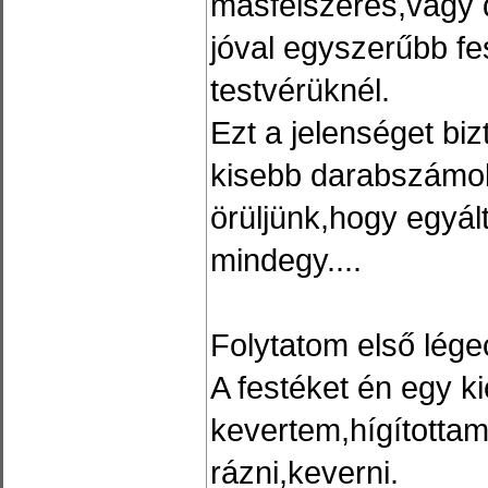
másfélszeres,vagy 
jóval egyszerűbb fe
testvérüknél.
Ezt a jelenséget b
kisebb darabszámok
örüljünk,hogy egyál
mindegy....
Folytatom első lége
A festéket én egy k
kevertem,hígítottam
rázni,keverni.