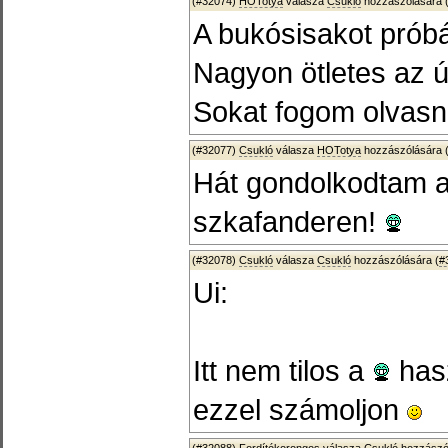
(#32074)
HOTotya
válasza
Csukló
hozzászólására 
A bukósisakot próbál
Nagyon ötletes az új
Sokat fogom olvasni
(#32077)
Csukló
válasza
HOTotya
hozzászólására 
Hát gondolkodtam 
szkafanderen!
(#32078)
Csukló
válasza
Csukló
hozzászólására (
#
Ui:
Itt nem tilos a
hasz
ezzel számoljon