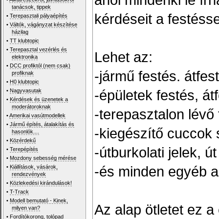
tanácsok, tippek
kérdéseit a festéss
•
Terepasztali pályaépítés
•
Váltók, vágányzat készítése
házilag
•
TT klubtopic
•
Terepasztal vezérlés és
Lehet az:
elektronika
•
DCC profiktól (nem csak)
-jármű festés. átfes
profiknak
•
H0 klubtopic
-épületek festés, át
•
Nagyvasutak
•
Kérdések és üzenetek a
moderátoroknak
-terepasztalon lévő
•
Amerikai vasútmodellek
•
Jármű építés, átalakítás és
-kiegészítő cuccok 
hasonlók....
•
Közérdekű
-útburkolati jelek, ú
•
Terepépítés
•
Mozdony sebesség mérése
-és minden egyéb ami
•
Kiállítások, vásárok,
rendezvények
•
Közlekedési kirándulások!
•
T-Track
•
Modell bemutató - Kinek,
Az alap ötletet ez a
milyen van?
•
Fordítókorong, tolópad