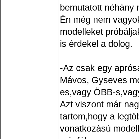
bemutatott néhány 
Én még nem vagyok
modelleket próbálja
is érdekel a dolog.
-Az csak egy aprós
Mávos, Gyseves mo
es,vagy ÖBB-s,vag
Azt viszont már na
tartom,hogy a legt
vonatkozású modelle