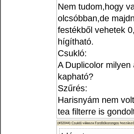
Nem tudom,hogy va
olcsóbban,de majd
festékből vehetek 0
hígítható.
Csukló:
A Duplicolor milyen
kapható?
Szűrés:
Harisnyám nem volt,
tea filterre is gondo
(#32044)
Csukló
válasza
Fordítókorongos
hozzászól