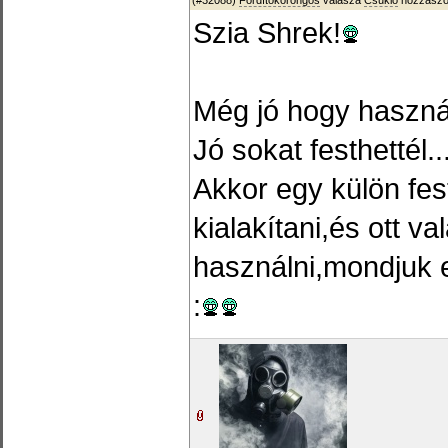
(#32088)
Fordítókorongos
válasza
Csukló
hozzászól
Szia Shrek!
Még jó hogy haszná
Jó sokat festhettél..
Akkor egy külön fes
kialakítani,és ott 
használni,mondjuk e
: