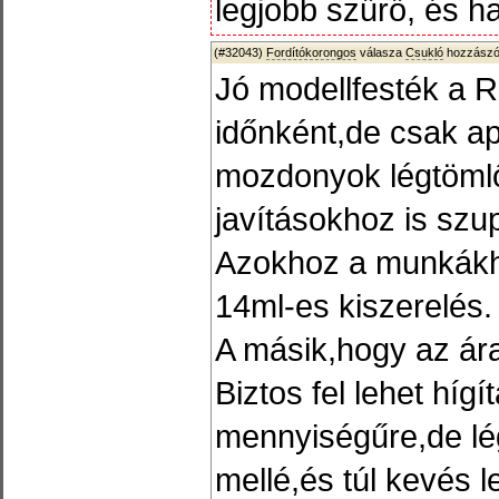
legjobb szűrő, és h
(#32043)
Fordítókorongos
válasza
Csukló
hozzászól
Jó modellfesték a 
időnként,de csak ap
mozdonyok légtömlő
javításokhoz is szup
Azokhoz a munkákho
14ml-es kiszerelés.
A másik,hogy az ára
Biztos fel lehet hígí
mennyiségűre,de lé
mellé,és túl kevés 