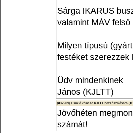
Sárga IKARUS buszo
valamint MÁV felső 
Milyen típusú (gyá
festéket szerezzek
Üdv mindenkinek
János (KJLTT)
(#32209)
Csukló
válasza
KJLTT
hozzászólására (
#
Jövőhéten megmon
számát!