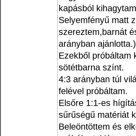
kapásból kihagytam(
Selyemfényű matt 
szereztem,barnát és
arányban ajánlotta.)
Ezekből próbáltam k
sötétbarna színt.
4:3 arányban túl vil
felével próbáltam.
Elsőre 1:1-es hígítá
sűrűségű matériát 
Beleöntöttem és el