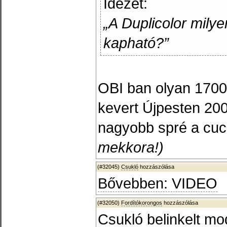
Idézet:
„A Duplicolor mily
kapható?”
OBI ban olyan 1700 
kevert Újpesten 2000
nagyobb spré a cu
mekkora!)
(#32045)
Csukló
hozzászólása
Bővebben: VIDEO
(#32050)
Fordítókorongos
hozzászólása
Csukló belinkelt mo