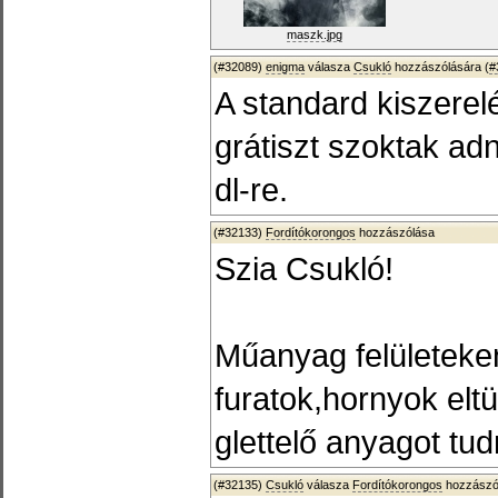
maszk.jpg
(#32089)
enigma
válasza
Csukló
hozzászólására (
#
A standard kiszerel
grátiszt szoktak ad
dl-re.
(#32133)
Fordítókorongos
hozzászólása
Szia Csukló!
Műanyag felületeke
furatok,hornyok eltü
glettelő anyagot tud
(#32135)
Csukló
válasza
Fordítókorongos
hozzászól