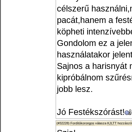
célszerű használni
pacát,hanem a fest
köpheti intenzívebbe
Gondolom ez a jele
használatakor jelen
Sajnos a harisnyát 
kipróbálnom szűrés
jobb lesz.
Jó Festékszórást!
(#32228)
Fordítókorongos
válasza
KJLTT
hozzászól