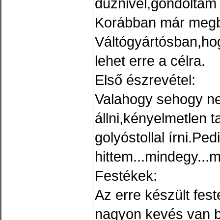
dűznivel,gondoltam 
Korábban már megb
Váltógyártósban,ho
lehet erre a célra.
Első észrevétel:
Valahogy sehogy n
állni,kényelmetlen 
golyóstollal írni.Ped
hittem...mindegy..
Festékek:
Az erre készült fes
nagyon kevés van b