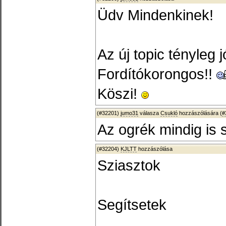
Üdv Mindenkinek!
Az új topic tényleg 
Fordítókorongos!!
Köszi!
(#32201)
jumo31
válasza
Csukló
hozzászólására (
#
Az ogrék mindig is 
(#32204)
KJLTT
hozzászólása
Sziasztok
Segítsetek