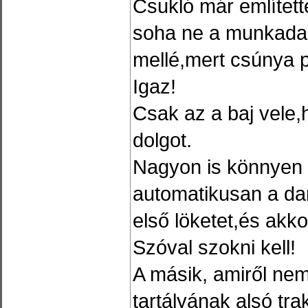
Csukló már említett
soha ne a munkadar
mellé,mert csúnya 
Igaz!
Csak az a baj vele
dolgot.
Nagyon is könnyen 
automatikusan a da
első löketet,és akkor
Szóval szokni kell!
A másik, amiről nem
tartályának alsó tra