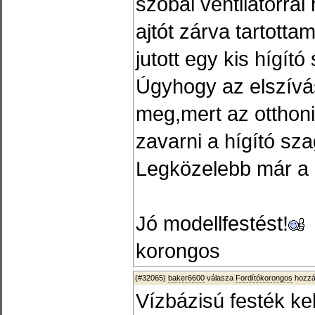
szobai ventilátorra
ajtót zárva tartott
jutott egy kis hígító
Úgyhogy az elszívá
meg,mert az otthoni
zavarni a hígító szag
Legközelebb már a 
Jó modellfestést!
korongos
(#32065)
baker6600
válasza
Fordítókorongos
hozzá
Vízbázisú festék ke