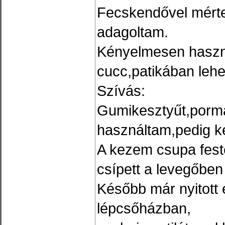
Fecskendővel mérte
adagoltam.
Kényelmesen haszn
cucc,patikában lehe
Szívás:
Gumikesztyűt,porm
használtam,pedig kel
A kezem csupa fest
csípett a levegőben
Később már nyitott 
lépcsőházban,