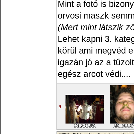
Mint a fotó is bizo
orvosi maszk semmi
(Mert mint látszik z
Lehet kapni 3. kat
körül ami megvéd ett
igazán jó az a tűzo
egész arcot védi....
101_2474.JPG
IMG_4613.J