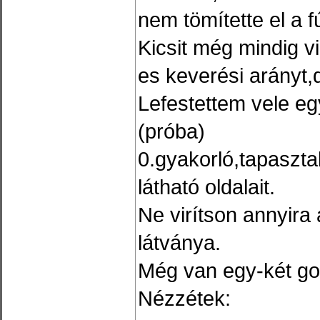
nem tömítette el a f
Kicsit még mindig v
es keverési arányt,d
Lefestettem vele egy
(próba)
0.gyakorló,tapaszta
látható oldalait.
Ne virítson annyira 
látványa.
Még van egy-két go
Nézzétek: