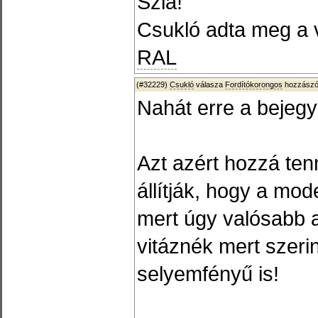
Szia!
Csukló adta meg a 
RAL
(#32229)
Csukló
válasza
Fordítókorongos
hozzászól
Nahát erre a bejeg
Azt azért hozzá te
állítják, hogy a mod
mert úgy valósabb a
vitáznék mert szerin
selyemfényű is!