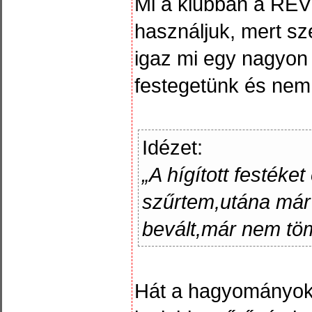
Mi a klubban a REV
használjuk, mert sze
igaz mi egy nagyon
festegetünk és nem 
Idézet:
„A hígított festéke
szűrtem,utána már
bevált,már nem tömí
Hát a hagyományok 