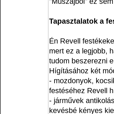
"Muszájból" ez sem 
Tapasztalatok a f
Én Revell festékeke
mert ez a legjobb, 
tudom beszerezni e
Hígításához két mó
- mozdonyok, kocsik
festéséhez Revell hí
- járművek antikolás
kevésbé kényes kieg