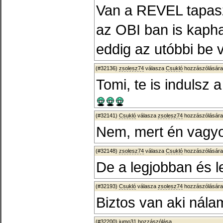
Van a REVEL tapasz
az OBI ban is kaph
eddig az utóbbi be v
(#32136)
zsolesz74
válasza
Csukló
hozzászólására
Tomi, te is induls
(#32141)
Csukló
válasza
zsolesz74
hozzászólására
Nem, mert én vagy
(#32148)
zsolesz74
válasza
Csukló
hozzászólására
De a legjobban és l
(#32193)
Csukló
válasza
zsolesz74
hozzászólására
Biztos van aki nála
(#32200)
jumo31
hozzászólása