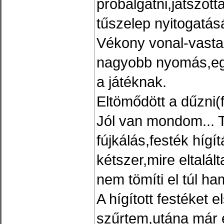
próbálgatni,játszot
tűszelep nyitogatásá
Vékony vonal-vasta
nagyobb nyomás,egy
a játéknak.
Eltömődött a dűzni(
Jól van mondom... Ti
fújkálás,festék hígí
kétszer,mire eltalá
nem tömíti el túl ha
A hígított festéket 
szűrtem,utána már 