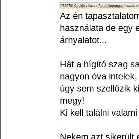
(#32070)
Csukló
válasza
Fordítókorongos
hozzászól
Az én tapasztalatom
használata de egy e
árnyalatot...
Hát a hígító szag sa
nagyon óva intelek
úgy sem szellőzik ki
megy!
Ki kell találni valam
Nekem azt sikerült 