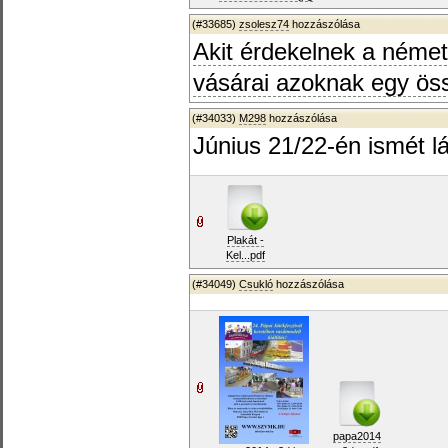
(#33685)
zsolesz74
hozzászólása
Akit érdekelnek a német 
vásárai azoknak egy össz
(#34033)
M298
hozzászólása
Június 21/22-én ismét l
Plakát -
Kel...pdf
(#34049)
Csukló
hozzászólása
papa2014