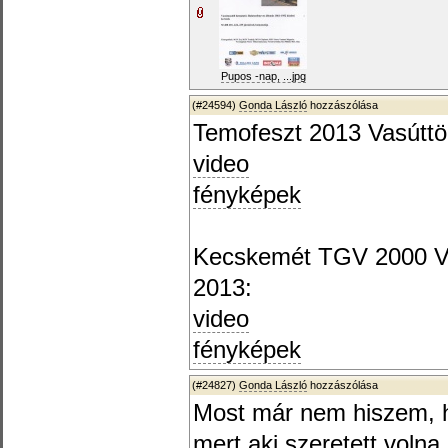
Pupos -nap, ...jpg
(#24594)
Gonda László
hozzászólása
Temofeszt 2013 Vasúttör
video
fényképek
Kecskemét TGV 2000 Vas
2013:
video
fényképek
(#24827)
Gonda László
hozzászólása
Most már nem hiszem, h
mert aki szeretett volna,