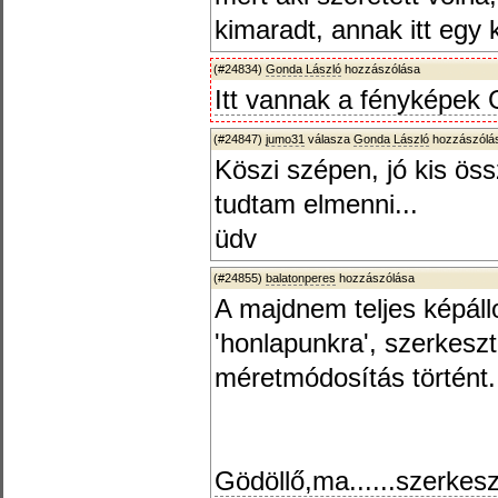
kimaradt, annak itt egy 
(#24834)
Gonda László
hozzászólása
Itt vannak a fényképek G
(#24847)
jumo31
válasza
Gonda László
hozzászólás
Köszi szépen, jó kis öss
tudtam elmenni...
üdv
(#24855)
balatonperes
hozzászólása
A majdnem teljes képáll
'honlapunkra', szerkeszt
méretmódosítás történt.
Gödöllő,ma......szerkesz