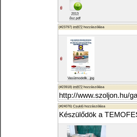
2013
ősz.pdf
(#23797)
imi972
hozzászólása
Vasútmodellk...jpg
(#23918)
imi972
hozzászólása
http://www.szoljon.hu/g
(#24076)
Csukló
hozzászólása
Készülődök a TEMOFESZ