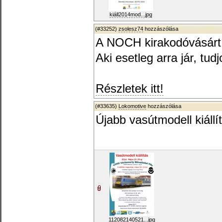
kiáll2014mod...jpg
(#33252)
zsolesz74
hozzászólása
A NOCH kirakodóvásárt
Aki esetleg arra jár, tudj
Részletek itt!
(#33635)
Lokomotive
hozzászólása
Újabb vasútmodell kiáll
112082140521...jpg