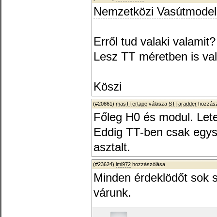
Nemzetközi Vasútmodell 
Erről tud valaki valamit?
Lesz TT méretben is v
Köszi
(#20861)
masTTertape
válasza
STTaradder
hozzász
Főleg H0 és modul. Let
Eddig TT-ben csak egysze
asztalt.
(#23624)
imi972
hozzászólása
Minden érdeklödőt sok s
várunk.