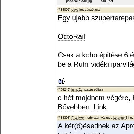
papa2014 a3d.jpg
a3d...pdf
(#34092)
etwg
hozzászólása
Egy ujabb szuperterepas
OctoRail
Csak a koho épitése 6 év
be a Ruhr vidéki iparvilá
(#34245)
jumo31
hozzászólása
e hét majdnem végére, 
Bővebben: Link
(#34398)
Frankye
moderátori válasza
lakatos46
hozz
A kér(d)ésednek az Apró