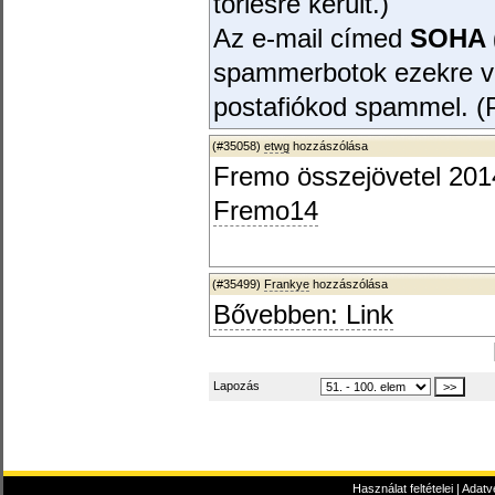
törlésre került.)
Az e-mail címed
SOHA (
spammerbotok ezekre v
postafiókod spammel. (P
(#35058)
etwg
hozzászólása
Fremo összejövetel 201
Fremo14
(#35499)
Frankye
hozzászólása
Bővebben: Link
Lapozás
Használat feltételei
|
Adatv