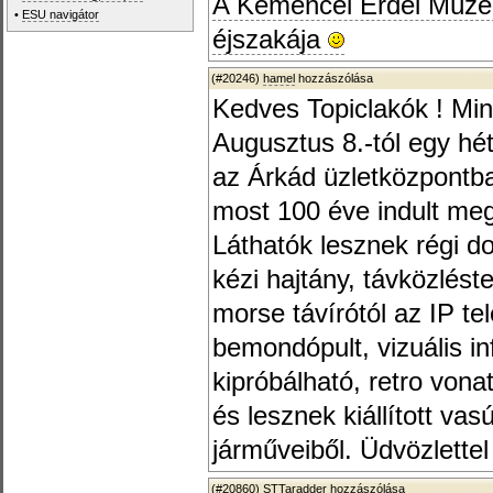
A Kemencei Erdei Múze
•
ESU navigátor
éjszakája
(#20246)
hamel
hozzászólása
Kedves Topiclakók ! Mind
Augusztus 8.-tól egy hét
az Árkád üzletközpontba
most 100 éve indult meg
Láthatók lesznek régi 
kézi hajtány, távközlést
morse távírótól az IP t
bemondópult, vizuális inf
kipróbálható, retro vona
és lesznek kiállított va
járműveiből. Üdvözlettel
(#20860)
STTaradder
hozzászólása