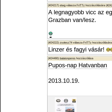
(#24217)
etwg
válasza
FriTTz
hozzászólására (
#24
A legnagyobb vicc az eg
Grazban van/lesz.
(#24222)
zsolesz74
válasza
FriTTz
hozzászólására
Linzer és fagyi vásár!
(#24480)
balatonperes
hozzászólása
Pupos-nap Hatvanban
2013.10.19.