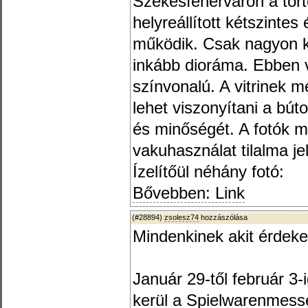
Székesfehérváron a tör
helyreállított kétszintes
működik. Csak nagyon k
inkább dioráma. Ebben 
színvonalú. A vitrinek 
lehet viszonyítani a bút
és minőségét. A fotók m
vakuhasználat tilalma je
Ízelítőül néhány fotó:
Bővebben: Link
(#28894)
zsolesz74
hozzászólása
Mindenkinek akit érdeke
Január 29-től február 
kerül a Spielwarenmesse