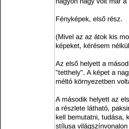
nagyon nagy volt már a
Fényképek, első rész.
(Mivel az az átok kis m
képeket, kérésem nélkül 
Az első helyett a másod
"tetthely". A képet a na
méltó környezetben vol
A második helyett az el
a részlete látható, paks
kell bemutatni, tudása,
stílusa világszínvonalon 