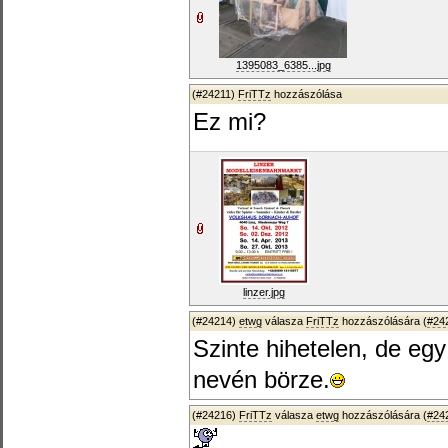
1395083_6385...jpg
(#24211)
FriTTz
hozzászólása
Ez mi?
linzer.jpg
(#24214)
etwg
válasza
FriTTz
hozzászólására (
#24
Szinte hihetelen, de egy
nevén börze.
(#24216)
FriTTz
válasza
etwg
hozzászólására (
#24