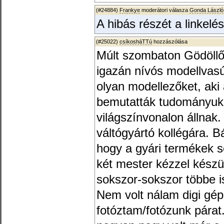
(#24884)
Frankye
moderátori válasza
Gonda László
A hibás részét a linkelé
(#25022)
csíkosháTTú
hozzászólása
Múlt szombaton Gödöllőn
igazán nívós modellvasút 
olyan modellezőket, aki
bemutatták tudományuka
világszínvonalon állnak.
váltógyártó kollégára. B
hogy a gyári termékek 
két mester kézzel készül
sokszor-sokszor többe i
Nem volt nálam digi gép
fotóztam/fotózunk párat