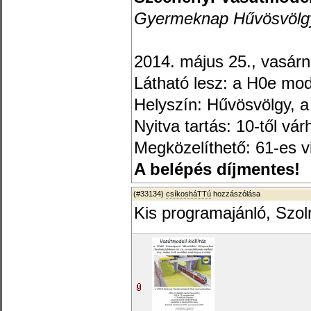
Gyermeknap Hűvösvölg
2014. május 25., vasár
Látható lesz: a H0e mo
Helyszín: Hűvösvölgy, 
Nyitva tartás: 10-től vá
Megközelíthető: 61-es v
A belépés díjmentes!
(#33134)
csíkosháTTú
hozzászólása
Kis programajánló, Szol