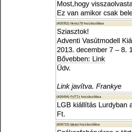
Most,hogy visszaolvasta
Ez van amikor csak bel
(#26352)
hkrisz79
hozzászólása
Sziasztok!
Adventi Vasútmodell Kiál
2013. december 7 – 8. 
Bővebben: Link
Üdv.
Link javítva. Frankye
(#26494)
FriTTz
hozzászólása
LGB kiállítás Lurdyban a
Ft.
(#26715)
lakasi
hozzászólása