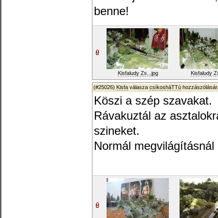
benne!
Kisfaludy Zs...jpg
Kisfaludy Zs
(#25026)
Kisfa
válasza
csíkosháTTú
hozzászólásár
Köszi a szép szavakat.
Rávakuztál az asztalokra
szineket.
Normál megvilágításnál 