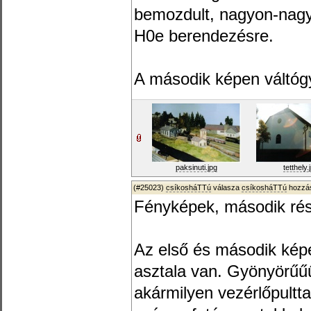
bemozdult, nagyon-nagy
H0e berendezésre.
A második képen váltóg
paksinuti.jpg
tetthely.
(#25023)
csíkosháTTú
válasza
csíkosháTTú
hozzás
Fényképek, második rés
Az első és második képe
asztala van. Gyönyörűűű
akármilyen vezérlőpultt