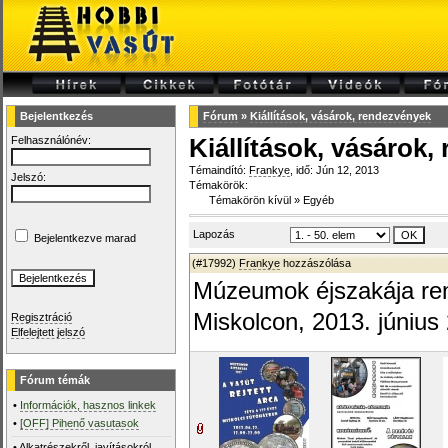
Bejelentkezés
Fórum
»
Kiállítások, vásárok, rendezvények
Felhasználónév:
Kiállítások, vásárok
Témaindító:
Frankye
, idő: Jún 12, 2013
Jelszó:
Témakörök:
Témakörön kívül
»
Egyéb
Lapozás
Bejelentkezve marad
(#17992)
Frankye
hozzászólása
Múzeumok éjszakája re
Miskolcon, 2013. június
Regisztráció
Elfelejtett jelszó
Fórum témák
•
Információk, hasznos linkek
•
[OFF] Pihenő vasutasok
•
Alkatrészekről, javításokról