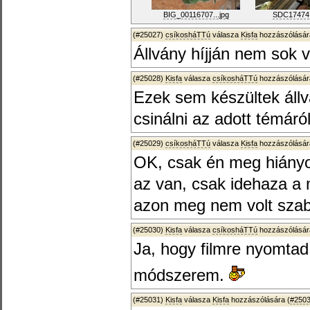
BIG_00116707...jpg
SDC17474
(#25027)
csíkosháTTú
válasza
Kisfa
hozzászólásár
Állvány híjján nem sok v
(#25028)
Kisfa
válasza
csíkosháTTú
hozzászólásár
Ezek sem készültek állv
csinálni az adott témár
(#25029)
csíkosháTTú
válasza
Kisfa
hozzászólásár
OK, csak én meg hiányos
az van, csak idehaza a 
azon meg nem volt szab
(#25030)
Kisfa
válasza
csíkosháTTú
hozzászólásár
Ja, hogy filmre nyomtad
módszerem.
(#25031)
Kisfa
válasza
Kisfa
hozzászólására (
#250