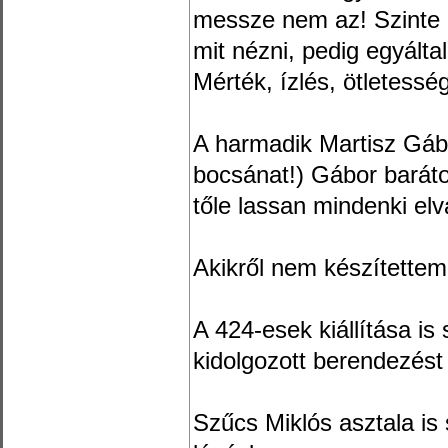
messze nem az! Szinte
mit nézni, pedig egyálta
Mérték, ízlés, ötletessé
A harmadik Martisz Gábo
bocsánat!) Gábor barát
tőle lassan mindenki elvá
Akikről nem készítettem 
A 424-esek kiállítása is
kidolgozott berendezést
Szűcs Miklós asztala is