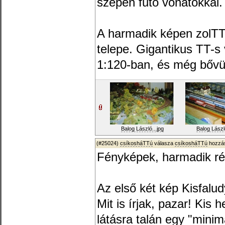
szépen futó vonatokkal.
A harmadik képen zolTTá
telepe. Gigantikus TT-s 
1:120-ban, és még bővül
Balog László...jpg
Balog László
(#25024)
csíkosháTTú
válasza
csíkosháTTú
hozzás
Fényképek, harmadik ré
Az első két kép Kisfalu
Mit is írjak, pazar! Ki
látásra talán egy "mini