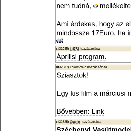
nem tudná,
mellékelt
Ami érdekes, hogy az elő
mindössze 17Euro, ha in
(#31085)
imi972
hozzászólása
Áprilisi program.
(#32587)
Lokomotive
hozzászólása
Sziasztok!
Egy kis film a márciusi m
Bővebben: Link
(#32625)
Csukló
hozzászólása
Széchenyi Vasútmodel