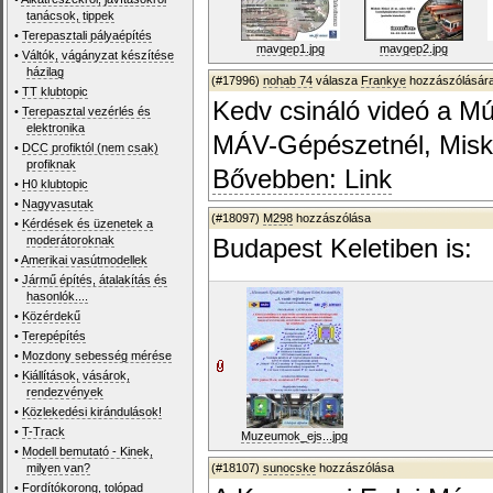
tanácsok, tippek
•
Terepasztali pályaépítés
mavgep1.jpg
mavgep2.jpg
•
Váltók, vágányzat készítése
házilag
(#17996)
nohab 74
válasza
Frankye
hozzászólására
•
TT klubtopic
Kedv csináló videó a M
•
Terepasztal vezérlés és
elektronika
MÁV-Gépészetnél, Misko
•
DCC profiktól (nem csak)
profiknak
Bővebben: Link
•
H0 klubtopic
•
Nagyvasutak
(#18097)
M298
hozzászólása
•
Kérdések és üzenetek a
moderátoroknak
Budapest Keletiben is:
•
Amerikai vasútmodellek
•
Jármű építés, átalakítás és
hasonlók....
•
Közérdekű
•
Terepépítés
•
Mozdony sebesség mérése
•
Kiállítások, vásárok,
rendezvények
•
Közlekedési kirándulások!
•
T-Track
Muzeumok_ejs...jpg
•
Modell bemutató - Kinek,
milyen van?
(#18107)
sunocske
hozzászólása
•
Fordítókorong, tolópad