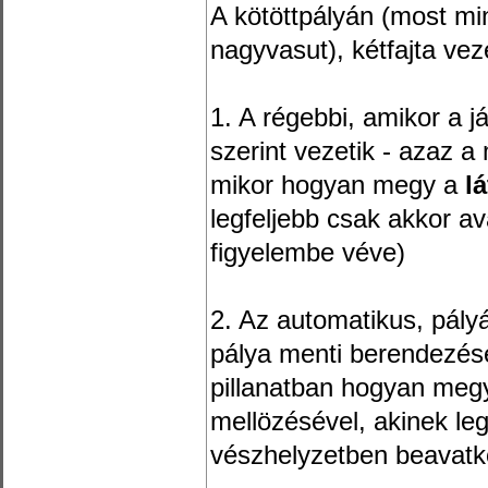
A kötöttpályán (most mi
nagyvasut), kétfajta vez
1. A régebbi, amikor a j
szerint vezetik - azaz
mikor hogyan megy a
lá
legfeljebb csak akkor ava
figyelembe véve)
2. Az automatikus, pályá
pálya menti berendezése
pillanatban hogyan meg
mellözésével, akinek leg
vészhelyzetben beavatk