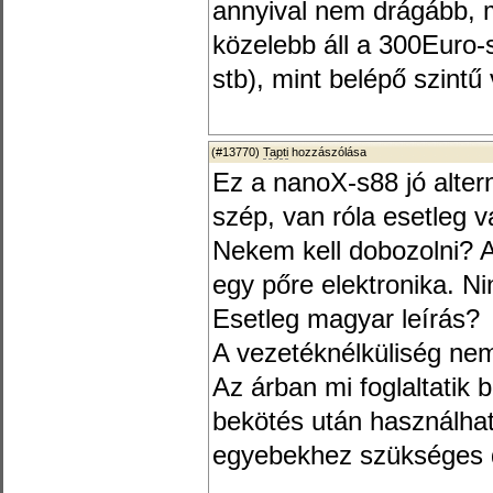
annyival nem drágább, 
közelebb áll a 300Euro-
stb), mint belépő szintű
(#13770)
Tapti
hozzászólása
Ez a nanoX-s88 jó altern
szép, van róla esetleg 
Nekem kell dobozolni? A
egy pőre elektronika. Ni
Esetleg magyar leírás?
A vezetéknélküliség ne
Az árban mi foglaltatik
bekötés után használhat
egyebekhez szükséges 