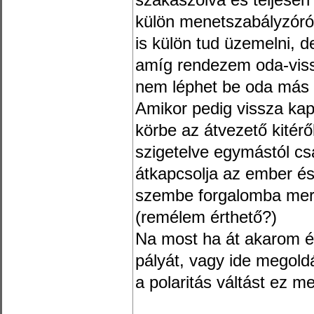
szakaszolva és teljesen
külön menetszabályzóró
is külön tud üzemelni, d
amíg rendezem oda-viss
nem léphet be oda más s
Amikor pedig vissza ka
körbe az átvezető kitér
szigetelve egymástól csa
átkapcsolja az ember é
szembe forgalomba mert 
(remélem érthető?)
Na most ha át akarom é
pályát, vagy ide megol
a polaritás váltást ez 