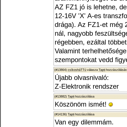
AZ FZ1 jó is lehetne, d
12-16V 'X' A-es transzf
drága). Az FZ1-et még 2
nál, nagyobb feszültség
régebben, ezáltal többet
Valamint terhelhetősége
szempontokat vedd figy
(#13864)
csíkosháTTú
válasza
Tapti
hozzászólására
Újabb olvasnivaló:
Z-Elektronik rendszer
(#13882)
Tapti
hozzászólása
Köszönöm ismét!
(#14136)
Tapti
hozzászólása
Van egy dilemmám.