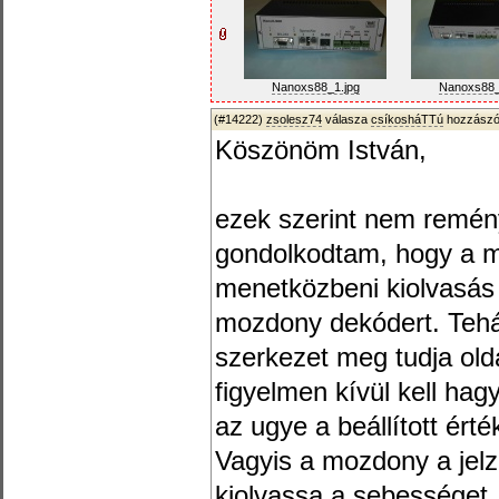
Nanoxs88_1.jpg
Nanoxs88_
(#14222)
zsolesz74
válasza
csíkosháTTú
hozzászól
Köszönöm István,
ezek szerint nem remény
gondolkodtam, hogy a 
menetközbeni kiolvasás 
mozdony dekódert. Tehá
szerkezet meg tudja ol
figyelmen kívül kell hagy
az ugye a beállított ért
Vagyis a mozdony a jelző
kiolvassa a sebességet, 