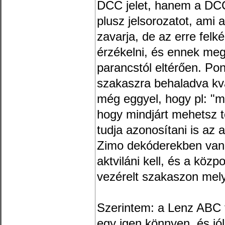
DCC jelet, hanem a DCC
plusz jelsorozatot, am
zavarja, de az erre felk
érzékelni, és ennek megf
parancstól eltérően. Po
szakaszra behaladva kvá
még eggyel, hogy pl: "mo
hogy mindjárt mehetsz t
tudja azonosítani is az
Zimo dekóderekben van
aktviláni kell, és a közp
vezérelt szakaszon me
Szerintem: a Lenz ABC 
egy igen könnyen, és jó