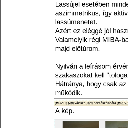
Lassújel esetében minde
aszimmetrikus, így akti
lassúmenetet.
Azért ez eléggé jól has
Valamelyik régi MIBA-ban
majd előtúrom.
Nyilván a leírásom érvé
szakaszokat kell "tologat
Hátránya, hogy csak az 
működik.
(#14211)
jvnd
válasza
Tapti
hozzászólására (
#1377
A kép.