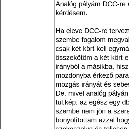
Analóg pályám DCC-re á
kérdésem.
Ha eleve DCC-re tervezt
szembe fogalom megvaló
csak két kört kell egymá
összekötöm a két kört eg
irányból a másikba, his
mozdonyba érkező para
mozgás irányát és sebes
De, mivel analóg pályán
tul.kép. az egész egy db
szembe nem jön a szere
bonyolítottam azzal hogy