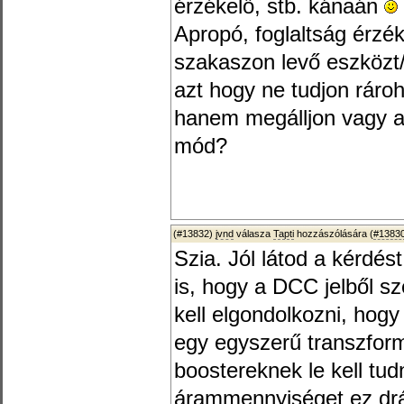
érzékelő, stb. kánaán
Apropó, foglaltság érzéke
szakaszon levő eszközt/
azt hogy ne tudjon ráro
hanem megálljon vagy aká
mód?
(#13832)
jvnd
válasza
Tapti
hozzászólására (
#1383
Szia. Jól látod a kérdés
is, hogy a DCC jelből sz
kell elgondolkozni, hogy
egy egyszerű transzform
boostereknek le kell tud
árammennyiséget ez drá