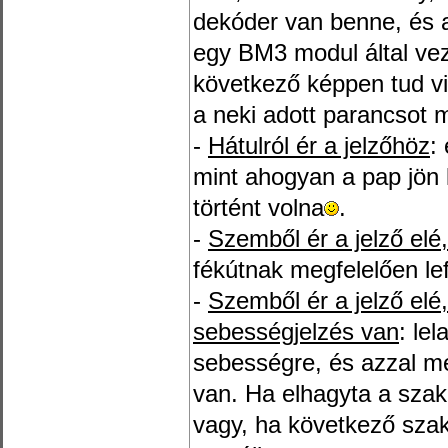
dekóder van benne, és a
egy BM3 modul által vez
következő képpen tud vi
a neki adott parancsot 
-
Hátulról ér a jelzőhöz
:
mint ahogyan a pap jön 
történt volna
.
-
Szemből ér a jelző elé, 
fékútnak megfelelően le
-
Szemből ér a jelző el
sebességjelzés van
: le
sebességre, és azzal m
van. Ha elhagyta a szak
vagy, ha következő szak