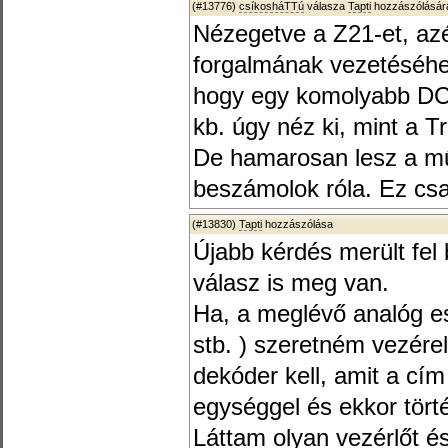
(#13776)
csíkosháTTú
válasza
Tapti
hozzászólására
Nézegetve a Z21-et, azé
forgalmának vezetéséhez
hogy egy komolyabb DCC
kb. úgy néz ki, mint a 
De hamarosan lesz a mű
beszámolok róla. Ez cs
(#13830)
Tapti
hozzászólása
Újabb kérdés merült fel
válasz is meg van.
Ha, a meglévő analóg es
stb. ) szeretném vezére
dekóder kell, amit a cím
egységgel és ekkor törté
Láttam olyan vezérlőt é