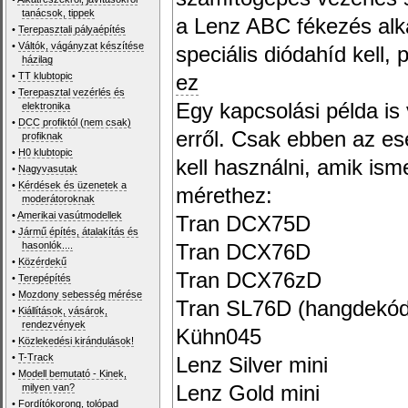
tanácsok, tippek
a Lenz ABC fékezés alk
•
Terepasztali pályaépítés
•
Váltók, vágányzat készítése
speciális diódahíd kell,
házilag
•
TT klubtopic
ez
•
Terepasztal vezérlés és
Egy kapcsolási példa is
elektronika
•
DCC profiktól (nem csak)
erről. Csak ebben az e
profiknak
•
H0 klubtopic
kell használni, amik ism
•
Nagyvasutak
•
Kérdések és üzenetek a
mérethez:
moderátoroknak
•
Amerikai vasútmodellek
Tran DCX75D
•
Jármű építés, átalakítás és
hasonlók....
Tran DCX76D
•
Közérdekű
Tran DCX76zD
•
Terepépítés
•
Mozdony sebesség mérése
Tran SL76D (hangdekód
•
Kiállítások, vásárok,
rendezvények
Kühn045
•
Közlekedési kirándulások!
•
T-Track
Lenz Silver mini
•
Modell bemutató - Kinek,
milyen van?
Lenz Gold mini
•
Fordítókorong, tolópad