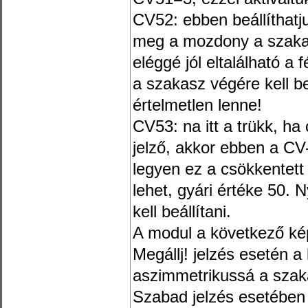
CV52: ebben beállíthatju
meg a mozdony a szakas
eléggé jól eltalálható a 
a szakasz végére kell b
értelmetlen lenne!
CV53: na itt a trükk, ha
jelző, akkor ebben a CV
legyen ez a csökkentett
lehet, gyári értéke 50.
kell beállítani.
A modul a következő k
Megállj! jelzés esetén a
aszimmetrikussá a szak
Szabad jelzés esetében