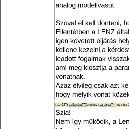
analog modellvasut.
Szoval el kell dönteni, h
Ellentétben a LENZ álta
igen követett eljárás h
kellene kezelni a kérdést
leadott fogalmak vissza
ami meg kiosztja a para
vonatnak.
Azaz elvileg csak azt k
hogy melyik vonat közel
(#14227)
csíkosháTTú
válasza
zsolesz74
hozzászól
Szia!
Nem így működik, a Len