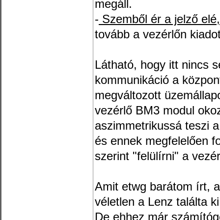
megáll.
-
Szemből ér a jelző elé
tovább a vezérlőn kiadot
Látható, hogy itt nincs 
kommunikáció a központ
megváltozott üzemállapot
vezérlő BM3 modul okozz
aszimmetrikussá teszi a 
és ennek megfelelően fo
szerint "felülírni" a vez
Amit etwg barátom írt, 
véletlen a Lenz találta ki
De ehhez már számítógép