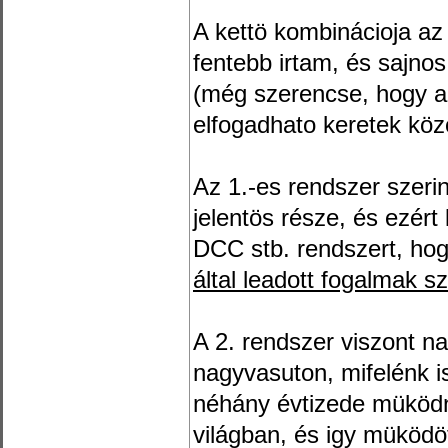
A kettö kombinácioja az 
fentebb irtam, és sajnos
(még szerencse, hogy a
elfogadhato keretek kö
Az 1.-es rendszer szer
jelentös része, és ezért
DCC stb. rendszert, hog
által leadott fogalmak sz
A 2. rendszer viszont n
nagyvasuton, mifelénk is
néhány évtizede müködn
világban, és igy müködö