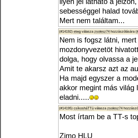
ilyen jel látható a jelz
sebességgel halad tová
Mert nem találtam...
(#14192)
etwg
válasza
zsolesz74
hozzászólására (
Nem is fogsz látni, mer
mozdonyvezetöt hivatott
dolga, hogy olvassa a je
Amit te akarsz azt az a
Ha majd egyszer a model
akkor megint más világ 
eladni.....
(#14195)
csíkosháTTú
válasza
zsolesz74
hozzászól
Most írtam be a TT-s to
Zimo HLU