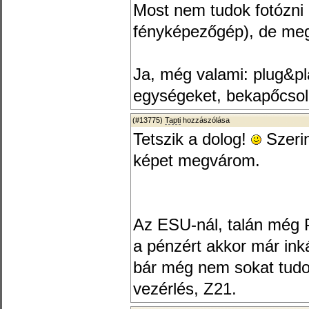
Most nem tudok fotózni 
fényképezőgép), de meg
Ja, még valami: plug&p
egységeket, bekapőcsol
(#13775)
Tapti
hozzászólása
Tetszik a dolog!
Szerin
képet megvárom.
Az ESU-nál, talán még P
a pénzért akkor már ink
bár még nem sokat tudok
vezérlés, Z21.