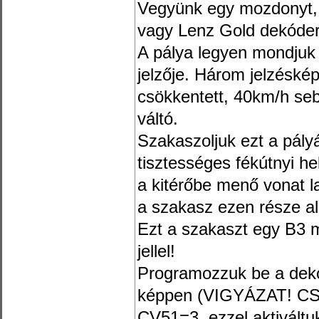
Vegyünk egy mozdonyt, 
vagy Lenz Gold dekóder
A pálya legyen mondjuk 
jelzője. Három jelzéskép
csökkentett, 40km/h seb
váltó.
Szakaszoljuk ezt a pályá
tisztességes fékútnyi he
a kitérőbe menő vonat l
a szakasz ezen része al
Ezt a szakaszt egy B3 
jellel!
Programozzuk be a dekó
képpen (VIGYÁZAT! CSA
CV51=3, ezzel aktiváltu