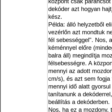
központ csak parancsot 
dekóder azt hogyan hajt
kész.
Példa: álló helyzetből e
vezérlőn azt mondtuk ne
fél sebességgel". Nos, 
kéménnyel előre (mindeg
balra áll) megindítja moz
félsebességre. A közpon
mennyi az adott mozdon
cm/s), és azt sem fogja
mennyi idő alatt gyorsul
tanítanunk a dekóderrel
beállítás a dekóderben.
Nos, ha ez a mozdony, t