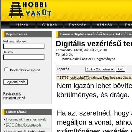
Bejelentkezés
Fórum
»
Digitális vezérlésű terepasztal építése
Felhasználónév:
Digitális vezérlésű te
Témaindító:
Tibi20
, idő: Júl 22, 2010
Jelszó:
Témakörök:
Modellvasút
»
Asztal
»
Hagyományos
Lapozás
Bejelentkezve marad
(#13753)
csíkosháTTú
válasza
Tapti
hozzászólására
Nem igazán lehet bővít
körülményes, és drága.
Regisztráció
Elfelejtett jelszó
Ha azt szeretnéd, hogy a
Fórum témák
•
Információk, hasznos linkek
megálljon a vonat, ahho
•
[OFF] Pihenő vasutasok
számítógépes vezérlés
•
Alkatrészekről, javításokról