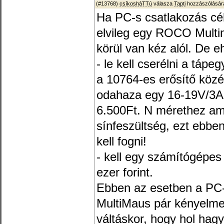
(#13768)
csíkosháTTú
válasza
Tapti
hozzászólására
Ha PC-s csatlakozás cél
elvileg egy ROCO Multi
körül van kéz alól. De 
- le kell cserélni a táp
a 10764-es erősítő közé 
odahaza egy 16-19V/3A f
6.500Ft. N mérethez am
sínfeszültség, ezt ebb
kell fogni!
- kell egy számítógépes 
ezer forint.
Ebben az esetben a PC-
MultiMaus pár kényelme
váltáskor, hogy hol hagy