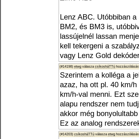
Lenz ABC. Utóbbiban a 
BM2, és BM3 is, utóbbiv
lassújelnél lassan menj
kell tekergeni a szabály
vagy Lenz Gold dekóderr
(#14198)
etwg
válasza
csíkosháTTú
hozzászólására
Szerintem a kolléga a je
azaz, ha ott pl. 40 km/
km/h-val menni. Ezt s
alapu rendszer nem tudj
akkor még bonyolultabb 
Ez az analog rendszerek
(#14203)
csíkosháTTú
válasza
etwg
hozzászólására