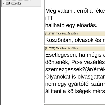
•
ESU navigátor
Még valami, erről a fékez
iTT
hallható egy előadás.
(#13756)
Tapti
hozzászólása
Köszönöm, olvasok és 
(#13767)
Tapti
hozzászólása
Esetlegesen, ha mégis a
döntenék, Pc-s vezérlés,
szemezgessek?(ár/érték
Olyanokat is olvasgatta
nem egy gyártótól szár
állítani a költségek mé