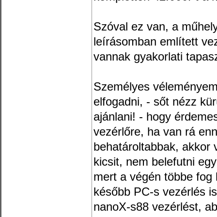
Szóval ez van, a műhe
leírásomban említett vez
vannak gyakorlati tapas
Személyes véleményem, a
elfogadni, - sőt nézz kü
ajánlani! - hogy érdeme
vezérlőre, ha van rá en
behatároltabbak, akkor 
kicsit, nem belefutni eg
mert a végén többe fog k
később PC-s vezérlés i
nanoX-s88 vezérlést, a