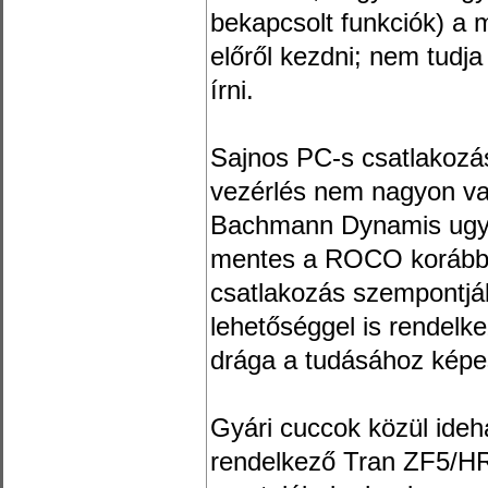
bekapcsolt funkciók) a 
előről kezdni; nem tudja
írni.
Sajnos PC-s csatlakozás 
vezérlés nem nagyon van
Bachmann Dynamis ugyan
mentes a ROCO korábban 
csatlakozás szempontjáb
lehetőséggel is rendel
drága a tudásához képe
Gyári cuccok közül ide
rendelkező Tran ZF5/HR3