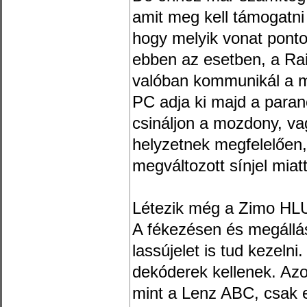
amit meg kell támogatni
hogy melyik vonat ponto
ebben az esetben, a R
valóban kommunikál a m
PC adja ki majd a paranc
csináljon a mozdony, va
helyzetnek megfelelően, 
megváltozott sínjel miatt
Létezik még a Zimo HLU 
A fékezésen és megálláso
lassújelet is tud kezeln
dekóderek kellenek. Azo
mint a Lenz ABC, csak 