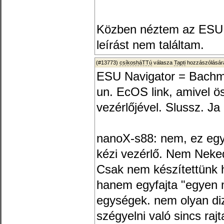
Közben néztem az ESU 5
leírást nem találtam.
(#13773)
csíkosháTTú
válasza
Tapti
hozzászólására
ESU Navigator = Bachm
un. EcOS link, amivel ö
vezérlőjével. Slussz. Ja
nanoX-s88: nem, ez egy 
kézi vezérlő. Nem Neked
Csak nem készítettünk 
hanem egyfajta "egyen
egységek. nem olyan diz
szégyelni való sincs rajt