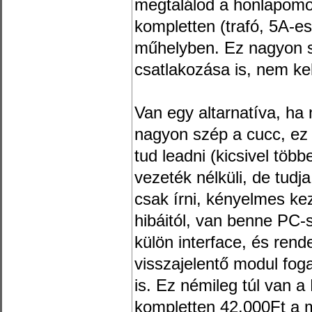
megtalálod a honlapomo
kompletten (trafó, 5A-e
műhelyben. Ez nagyon s
csatlakozása is, nem kel
Van egy altarnatíva, ha
nagyon szép a cucc, ez
tud leadni (kicsivel töb
vezeték nélküli, de tudj
csak írni, kényelmes ke
hibáitól, van benne PC-
külön interface, és ren
visszajelentő modul fog
is. Ez némileg túl van
kompletten 42.000Ft a 