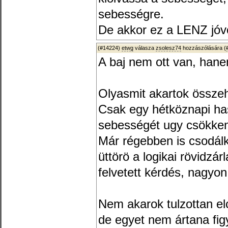
sebességre.
De akkor ez a LENZ jóvo
(#14224)
etwg
válasza
zsolesz74
hozzászólására (
A baj nem ott van, han
Olyasmit akartok összeho
Csak egy hétköznapi has
sebességét ugy csökkent
Már régebben is csodál
üttörö a logikai rövidzá
felvetett kérdés, nagyon
Nem akarok tulzottan el
de egyet nem ártana fig