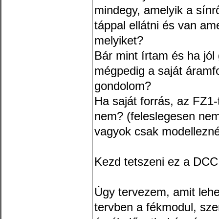
mindegy, amelyik a sínr
táppal ellátni és van am
melyiket?
Bár mint írtam és ha jó
mégpedig a saját áramfo
gondolom?
Ha saját forrás, az FZ1
nem? (feleslegesen nem
vagyok csak modellezn
Kezd tetszeni ez a DCC
Úgy tervezem, amit lehe
tervben a fékmodul, szem