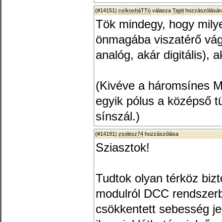
(#14151)
csíkosháTTú
válasza
Tapti
hozzászólására
Tök mindegy, hogy mily
önmagába viszatérő vág
analóg, akár digitális),
(Kivéve a háromsínes Mä
egyik pólus a középső t
sínszál.)
(#14191)
zsolesz74
hozzászólása
Sziasztok!
Tudtok olyan térköz bizt
modulról DCC rendszerbe
csökkentett sebesség j