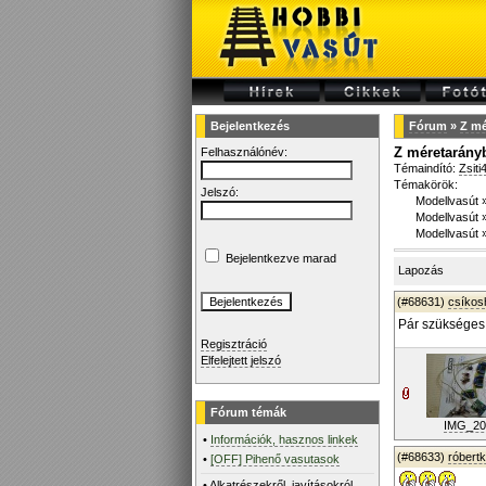
Bejelentkezés
Fórum
»
Z mé
Z méretarány
Felhasználónév:
Témaindító:
Zsiti
Témakörök:
Jelszó:
Modellvasút
Modellvasút
Modellvasút
Bejelentkezve marad
Lapozás
(#68631)
csíko
Pár szükséges 
Regisztráció
Elfelejtett jelszó
Fórum témák
IMG_202
•
Információk, hasznos linkek
(#68633)
róbert
•
[OFF] Pihenő vasutasok
•
Alkatrészekről, javításokról