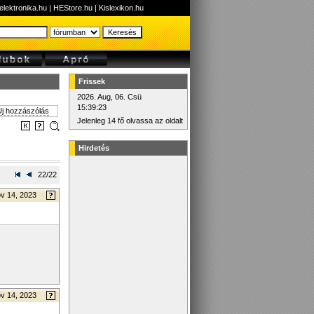
elektronika.hu
|
HEStore.hu
|
Kislexikon.hu
Frissek
2026. Aug, 06. Csü
15:39:23
j hozzászólás
Jelenleg 14 fő olvassa az oldalt
Hirdetés
22/22
v 14, 2023
v 14, 2023