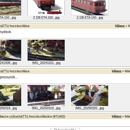
A 150...jpg
Z DB ETA 150...jpg
Z DB ETA 150...jpg
sháTTú
hozzászólása
Válasz
•
N
rnyékok.
41008...jpg
IMG_20241101...jpg
sháTTú
hozzászólása
Válasz
•
Már
pressziók...
50319...jpg
IMG_20250319...jpg
IMG_20250320...jpg
álasza
csíkosháTTú
hozzászólására (
#71402
)
Válasz
•
Már