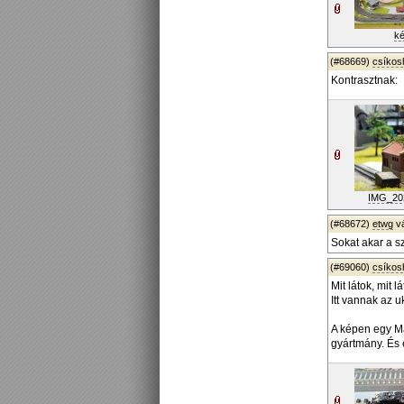
ké
(#68669)
csíko
Kontrasztnak:
IMG_202
(#68672)
etwg
v
Sokat akar a sz
(#69060)
csíko
Mit látok, mit l
Itt vannak az u
A képen egy Mä
gyártmány. És 