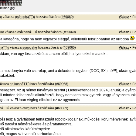
elldcc.jpg
ke
válasza
csíkosháTTú
hozzászólására (
#69060
)
Válasz
•
Fe
ske
válasza
csíkosháTTú
hozzászólására (
#69060
)
Válasz
•
Fe
a kategória, hogy ha nem vigyázol eléggé, véletlenül felszippantod az orrodba
sháTTú
válasza
sunocske
hozzászólására (
#69065
)
Válasz
•
Fe
tam, van egy tésztaszűrő az arcom előtt, ha ilyenekkel matatok...
y a mozdonyba való cserelap, ami a dekóder is egyben (DCC, SX, mfx!!!), ukrán g
zákokból.
álasza
csíkosháTTú
hozzászólására (
#69068
)
Válasz
•
Fe
ellegzett. Az uj német törvények szerint ( Lieferkettengesetz 2024, január) a gyárt
ell minden felhasznált alkatrészröl, hogy nem tartalmaz gyerek- vagy kényszermunká
egnap az EUban végleg elbukott ez az agymenés.
sháTTú
válasza
etwg
hozzászólására (
#69069
)
Válasz
•
Fe
pés lesz a gyártásban felhasznált robotok jogainak, működési körülményeinek javít
elő tárolási hőmérsékletre és páratartalomra.
elő alkalmazási körülményekre.
elő, magas színvonalú karbantartásra.