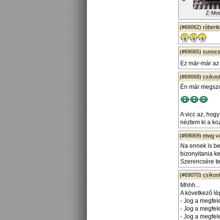
Z-Mod
(#69062)
róbert
(#69065)
sunoc
Ez már-már az 
(#69068)
csíko
Én már megszok
A vicc az, hog
néztem ki a ko
(#69069)
etwg
v
Na ennek is bef
bizonyitania k
Szerencsére t
(#69070)
csíko
Mhhh...
A következő lé
- Jog a megfel
- Jog a megfel
- Jog a megfel