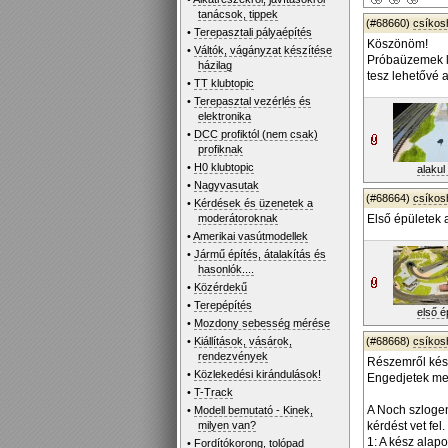
tanácsok, tippek
(#68660)
csíko
•
Terepasztali pályaépítés
Köszönöm!
•
Váltók, vágányzat készítése
Próbaüzemek 
házilag
tesz lehetővé 
•
TT klubtopic
•
Terepasztal vezérlés és
elektronika
•
DCC profiktól (nem csak)
profiknak
•
H0 klubtopic
alakul 
•
Nagyvasutak
(#68664)
csíko
•
Kérdések és üzenetek a
moderátoroknak
Első épületek 
•
Amerikai vasútmodellek
•
Jármű építés, átalakítás és
hasonlók....
•
Közérdekű
•
Terepépítés
első ép
•
Mozdony sebesség mérése
•
Kiállítások, vásárok,
(#68668)
csíko
rendezvények
Részemről kész
•
Közlekedési kirándulások!
Engedjetek meg
•
T-Track
A Noch szlogen
•
Modell bemutató - Kinek,
milyen van?
kérdést vet fel.
1: A kész alapo
•
Fordítókorong, tolópad