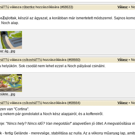
sháTTú
válasza
róbertke
hozzászólására (
#68633
)
Válasz
•
No
le
Z
ajlottak, készül az ágyazat, a korábban már ismertetett módszerrel. Sajnos ko
a Noch alap.
az ág...jpg
sháTTú
válasza
csíkosháTTú
hozzászólására (
#68660
)
Válasz
•
No
a helyükön. Sok csodát nem lehet ezzel a Noch pályával csinálni.
ülete...jpg
sháTTú
válasza
csíkosháTTú
hozzászólására (
#68664
)
Válasz
•
No
en van "Cortina".
 nekem pár gondolatot a Noch kész alapjairól, és a koffereiről.
je: "
Nincs hely? Nincs idő? Van megoldás!
" alapvetően jó ötlet. A megvalósítása v
k - fertig Gelände - merevsége, stabilitása az nulla. Az a vékony műanyag lap, amib