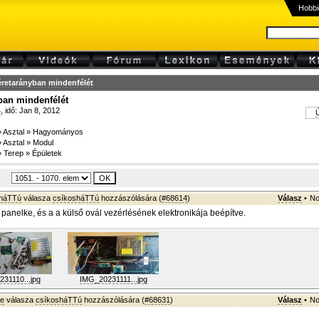
Hobbi
retarányban mindenfélét
ban mindenfélét
4
, idő: Jan 8, 2012
Ú
»
Asztal
»
Hagyományos
»
Asztal
»
Modul
»
Terep
»
Épületek
sháTTú
válasza
csíkosháTTú
hozzászólására (
#68614
)
Válasz
•
No
panelke, és a a külső ovál vezérlésének elektronikája beépítve.
31110...jpg
IMG_20231111...jpg
ke
válasza
csíkosháTTú
hozzászólására (
#68631
)
Válasz
•
No