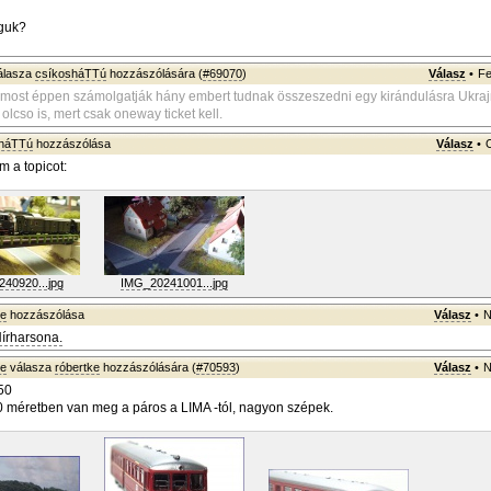
lguk?
álasza
csíkosháTTú
hozzászólására (
#69070
)
Válasz
•
Fe
 most éppen számolgatják hány embert tudnak összeszedni egy kirándulásra Ukra
lcso is, mert csak oneway ticket kell.
sháTTú
hozzászólása
Válasz
•
m a topicot:
40920...jpg
IMG_20241001...jpg
ke
hozzászólása
Válasz
•
N
írharsona.
ke
válasza
róbertke
hozzászólására (
#70593
)
Válasz
•
N
50
méretben van meg a páros a LIMA -tól, nagyon szépek.