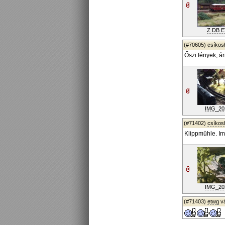
Z DB ET
(#70605)
csíko
Őszi fények, á
IMG_202
(#71402)
csíko
Klippmühle. Im
IMG_202
(#71403)
etwg
v