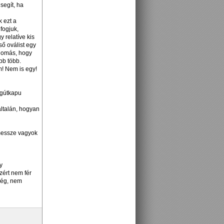
segít, ha
 ezt a
fogjuk,
 relatíve kis
ső oválist egy
llomás, hogy
bb több.
m! Nem is egy!
agútkapu
ltalán, hogyan
 messze vagyok
y
zért nem fér
cég, nem