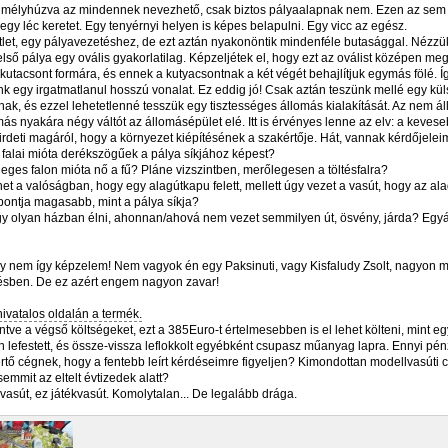
 mélyhúzva az mindennek nevezhető, csak biztos pályaalapnak nem. Ezen az sem 
egy léc keretet. Egy tenyérnyi helyen is képes belapulni. Egy vicc az egész.
ötlet, egy pályavezetéshez, de ezt aztán nyakonöntik mindenféle butasággal. Nézzük
belső pálya egy ovális gyakorlatilag. Képzeljétek el, hogy ezt az oválist középen meg
utacsont formára, és ennek a kutyacsontnak a két végét behajlítjuk egymás fölé. Így
nk egy irgatmatlanul hosszú vonalat. Ez eddig jó! Csak aztán teszünk mellé egy kül
ak, és ezzel lehetetlenné tesszük egy tisztességes állomás kialakítását. Az nem á
ás nyakára négy váltót az állomásépület elé. Itt is érvényes lenne az elv: a kevese
hirdeti magáról, hogy a környezet kiépítésének a szakértője. Hát, vannak kérdőjelei
és falai mióta derékszögűek a pálya síkjához képest?
leges falon mióta nő a fű? Pláne vizszintben, merőlegesen a töltésfalra?
het a valóságban, hogy egy alagútkapu felett, mellett úgy vezet a vasút, hogy az al
ontja magasabb, mint a pálya síkja?
gy olyan házban élni, ahonnan/ahová nem vezet semmilyen út, ösvény, járda? Egyá
y nem így képzelem! Nem vagyok én egy Paksinuti, vagy Kisfaludy Zsolt, nagyon
tésben. De ez azért engem nagyon zavar!
hivatalos oldalán a termék.
ntve a végső költségeket, ezt a 385Euro-t értelmesebben is el lehet költeni, mint eg
 lefestett, és össze-vissza leflokkolt egyébként csupasz műanyag lapra. Ennyi pén
rtő cégnek, hogy a fentebb leírt kérdéseimre figyeljen? Kimondottan modellvasúti 
emmit az eltelt évtizedek alatt?
asút, ez játékvasút. Komolytalan... De legalább drága.