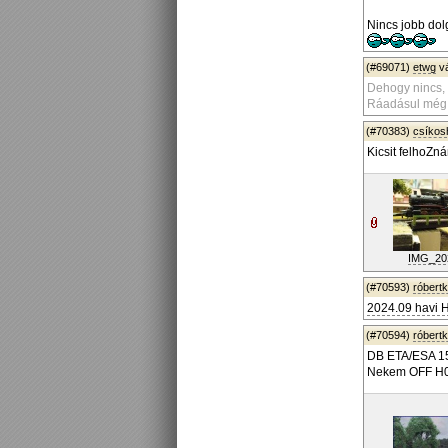
Nincs jobb do
(#69071)
etwg
v
Dehogy nincs,
Ráadásul még o
(#70383)
csíko
Kicsit felhoZná
IMG_202
(#70593)
róbert
2024.09 havi H
(#70594)
róbert
DB ETA/ESA 1
Nekem OFF H0 