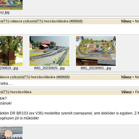
sz.jpg
sháTTú
válasza
csíkosháTTú
hozzászólására (
#68668
)
Válasz
•
No
30819...jpg
IMG_20230825...jpg
IMG_20230901...jpg
álasza
csíkosháTTú
hozzászólására (
#68668
)
Válasz
•
No
arka.....
sháTTú
hozzászólása
Válasz
•
Fe
átok?
kránok!
rklin DR BR103 (ex V36) modellbe szerelt cserepanel, ami dekóder is egyben. Z-
egészen jól is működik!