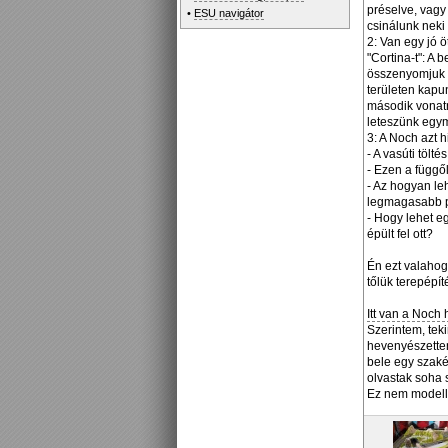
préselve, vagy
•
ESU navigátor
csinálunk neki 
2: Van egy jó 
"Cortina-t": A 
összenyomjuk k
területen kapu
második vonatn
leteszünk egym
3: A Noch azt 
- A vasúti tölt
- Ezen a függő
- Az hogyan le
legmagasabb p
- Hogy lehet e
épült fel ott?
Én ezt valahog
tőlük terepépí
Itt van a Noch 
Szerintem, teki
hevenyészetten
bele egy szaké
olvastak soha s
Ez nem modellv