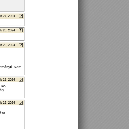
b 27, 2024
b 28, 2024
b 29, 2024
yártmányú. Nem
b 29, 2024
onak
t).
b 29, 2024
ása.