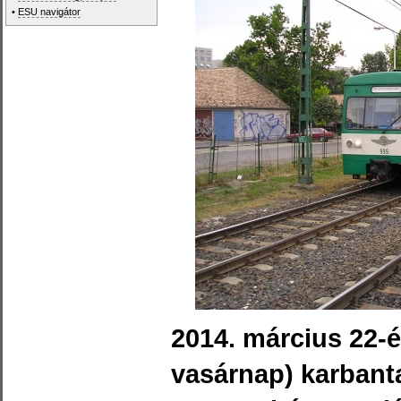
•
ESU navigátor
2014. március 22-
vasárnap) karbant