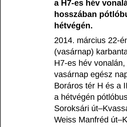
a H7-es hév vonalá
hosszában pótlóbu
hétvégén.
2014. március 22-é
(vasárnap) karbant
H7-es hév vonalán,
vasárnap egész nap
Boráros tér H és a I
a hétvégén pótlóbus
Soroksári út–Kvass
Weiss Manfréd út–K