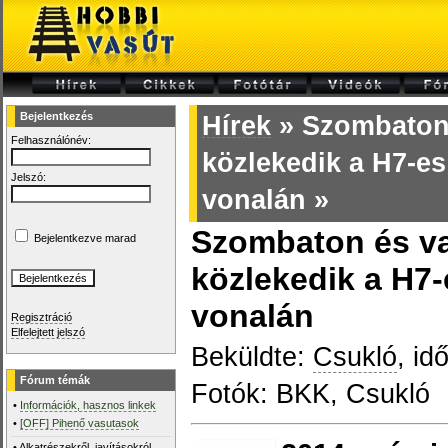
Bejelentkezés
Hírek
» Szombaton 
Felhasználónév:
közlekedik a H7-es 
Jelszó:
vonalán »
Szombaton és v
Bejelentkezve marad
közlekedik a H7-
vonalán
Regisztráció
Elfelejtett jelszó
Beküldte:
Csukló
, id
Fórum témák
Fotók: BKK, Csukló
•
Információk, hasznos linkek
•
[OFF] Pihenő vasutasok
•
Alkatrészekről, javításokról