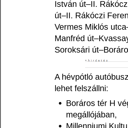
István út–II. Rákóc
út–II. Rákóczi Fere
Vermes Miklós utca
Manfréd út–Kvassa
Soroksári út–Boráro
A hévpótló autóbusz
lehet felszállni:
Boráros tér H vé
megállójában,
Millenniumi Kultu