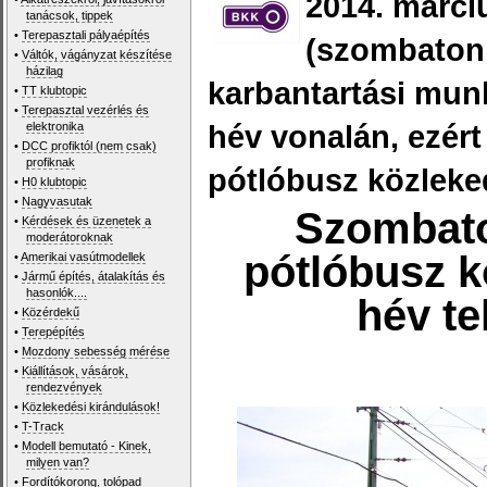
2014. márci
tanácsok, tippek
•
Terepasztali pályaépítés
(szombaton
•
Váltók, vágányzat készítése
házilag
karbantartási mun
•
TT klubtopic
•
Terepasztal vezérlés és
hév vonalán, ezért
elektronika
•
DCC profiktól (nem csak)
profiknak
pótlóbusz közleke
•
H0 klubtopic
•
Nagyvasutak
Szombato
•
Kérdések és üzenetek a
moderátoroknak
pótlóbusz k
•
Amerikai vasútmodellek
•
Jármű építés, átalakítás és
hasonlók....
hév te
•
Közérdekű
•
Terepépítés
•
Mozdony sebesség mérése
•
Kiállítások, vásárok,
rendezvények
•
Közlekedési kirándulások!
•
T-Track
•
Modell bemutató - Kinek,
milyen van?
•
Fordítókorong, tolópad