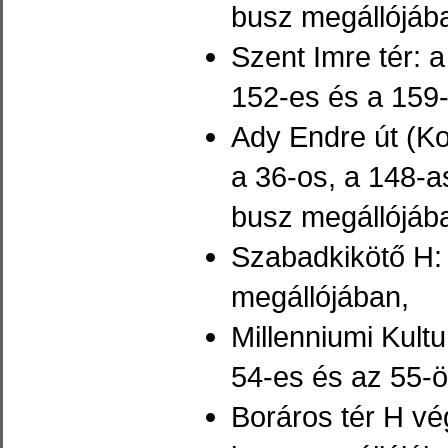
busz megállójáb
Szent Imre tér: a
152-es és a 159
Ady Endre út (Ko
a 36-os, a 148-a
busz megállójáb
Szabadkikötő H:
megállójában,
Millenniumi Kultu
54-es és az 55-ö
Boráros tér H vé