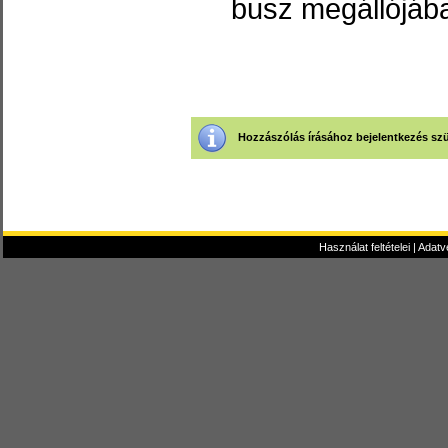
busz megállójáb
Hozzászólás írásához bejelentkezés sz
Használat feltételei
|
Adatv