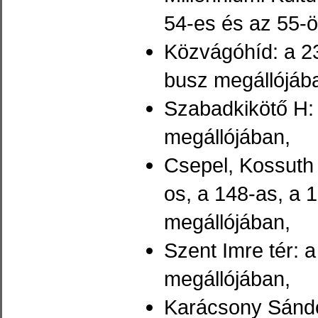
54-es és az 55-ö
Közvágóhíd: a 23
busz megállójáb
Szabadkikötő H:
megállójában,
Csepel, Kossuth 
os, a 148-as, a 
megállójában,
Szent Imre tér: 
megállójában,
Karácsony Sándor