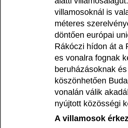
alatti villamosalag
villamosoknál is va
méteres szerelvény
döntően európai uni
Rákóczi hídon át a 
es vonalra fognak ker
beruházásoknak és 
köszönhetően Buda
vonalán válik akadá
nyújtott közösségi k
A villamosok érke