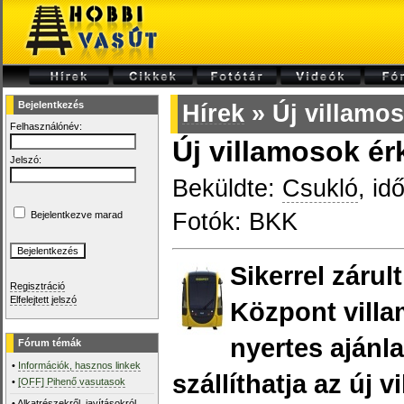
Bejelentkezés
Hírek
» Új villamo
Felhasználónév:
Új villamosok é
Jelszó:
Beküldte:
Csukló
, id
Fotók: BKK
Bejelentkezve marad
Sikerrel záru
Regisztráció
Elfelejtett jelszó
Központ villa
nyertes ajánl
Fórum témák
•
Információk, hasznos linkek
szállíthatja az új
•
[OFF] Pihenő vasutasok
•
Alkatrészekről, javításokról