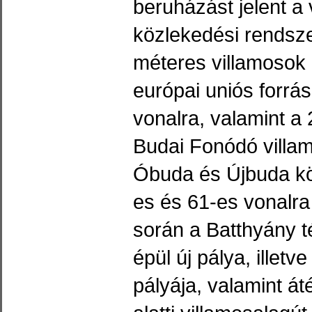
beruházást jelent a
közlekedési rendsze
méteres villamosok 
európai uniós forrá
vonalra, valamint a 
Budai Fonódó villam
Óbuda és Újbuda kö
es és 61-es vonalra
során a Batthyány té
épül új pálya, illet
pályája, valamint át