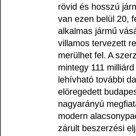
rövid és hosszú jár
van ezen belül 20, 
alkalmas jármű vásá
villamos tervezett 
merülhet fel. A sze
mintegy 111 milliárd
lehívható további d
elöregedett budapes
nagyarányú megfiata
modern alacsonypad
zárult beszerzési e