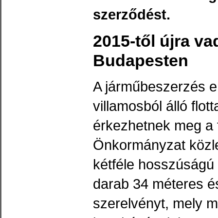
szerződést.
2015-től újra v
Budapesten
A járműbeszerzés 
villamosból álló flo
érkezhetnek meg a 
Önkormányzat közl
kétféle hosszúságú 
darab 34 méteres é
szerelvényt, mely mi