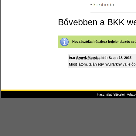
Bővebben a BKK we
Hozzászólás írásához bejelentkezés sz
Írta:
SzervízMacska
, Idő: Szept 18, 2015
Most látom, talán egy nyúlfarknyival előb
Használat feltételei
|
Adatv