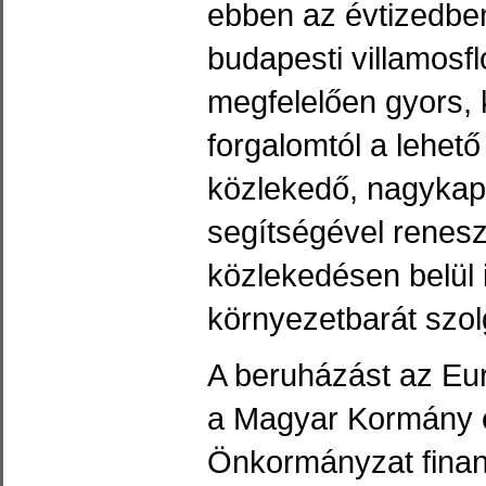
ebben az évtizedben
budapesti villamosfl
megfelelően gyors, 
forgalomtól a lehető
közlekedő, nagykap
segítségével renesz
közlekedésen belül 
környezetbarát szol
A beruházást az Eur
a Magyar Kormány é
Önkormányzat finan