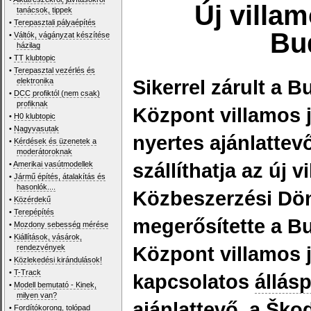
Új villa
tanácsok, tippek
•
Terepasztali pályaépítés
Bu
•
Váltók, vágányzat készítése
házilag
•
TT klubtopic
•
Terepasztal vezérlés és
Sikerrel zárult a 
elektronika
•
DCC profiktól (nem csak)
profiknak
Központ villamos 
•
H0 klubtopic
•
Nagyvasutak
nyertes ajánlattev
•
Kérdések és üzenetek a
moderátoroknak
szállíthatja az új
•
Amerikai vasútmodellek
•
Jármű építés, átalakítás és
hasonlók....
Közbeszerzési Dön
•
Közérdekű
•
Terepépítés
megerősítette a B
•
Mozdony sebesség mérése
•
Kiállítások, vásárok,
Központ villamos 
rendezvények
•
Közlekedési kirándulások!
•
T-Track
kapcsolatos
állásp
•
Modell bemutató - Kinek,
milyen van?
ajánlattevő, a Ško
•
Fordítókorong, tolópad