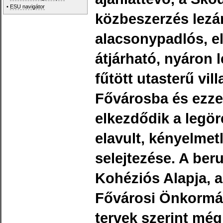
•
ESU navigátor
közbeszerzés lezár
alacsonypadlós, e
átjárható, nyáron 
fűtött utasterű vi
Fővárosba és ezz
elkezdődik a legör
elavult, kényelmet
selejtezése. A ber
Kohéziós Alapja, 
Fővárosi Önkormán
tervek szerint még 