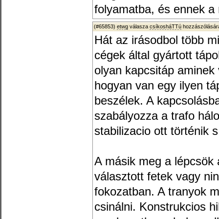
folyamatba, és ennek a 
(#65853)
etwg
válasza
csíkosháTTú
hozzászólására
Hát az irásodbol több m
cégek által gyártott táp
olyan kapcsitáp aminek v
hogyan van egy ilyen táp
beszélek. A kapcsolásba
szabályozza a trafo hálo
stabilizacio ott történi
A másik meg a lépcsök a
választott fetek vagy n
fokozatban. A tranyok m
csinálni. Konstrukcios hi