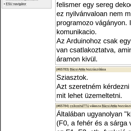
felismer egy sereg deko
•
ESU navigátor
ez nyilvánvaloan nem 
programozo vágányon. 
komunikacio.
Az Arduinohoz csak eg
van csatlakoztatva, ami
áramon kivül.
(#65783)
Bácsi Attila
hozzászólása
Sziasztok.
Azt szeretném kérdezni
mit lehet üzemeltetni.
(#65784)
csíkosháTTú
válasza
Bácsi Attila
hozzászó
Általában ugyanolyan "k
(F0, a fehér és a sárga