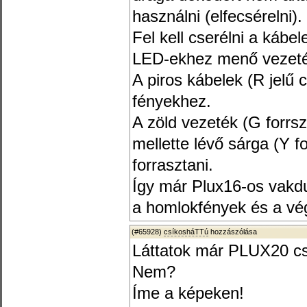
használni (elfecsérelni).
Fel kell cserélni a kábe
LED-ekhez menő vezeté
A piros kábelek (R jelű 
fényekhez.
A zöld vezeték (G forrs
mellette lévő sárga (Y f
forrasztani.
Így már Plux16-os vakd
a homlokfények és a vé
(#65928)
csíkosháTTú
hozzászólása
Láttatok már PLUX20 cs
Nem?
Íme a képeken!