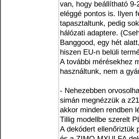
van, hogy beállítható 9-2
eléggé pontos is. Ilyen 
tapasztaltunk, pedig so
hálózati adaptere. (Cseh 
Banggood, egy hét alatt
hiszen EU-n belüli term
A további mérésekhez m
használtunk, nem a gyár
- Nehezebben orvosolhat
simán megnézzük a z21 
akkor minden rendben lé
Tillig modellbe szerelt
A dekódert ellenőriztük
és a ZIMO MXULFA dekó