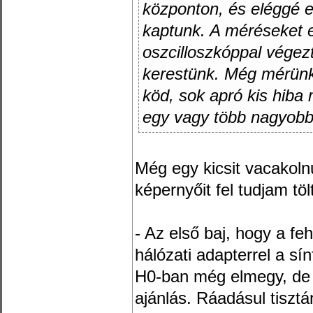
központon, és eléggé 
kaptunk. A méréseke
oszcilloszkóppal végez
kerestünk. Még mérünk
köd, sok apró kis hiba 
egy vagy több nagyobb 
Még egy kicsit vacakolnu
képernyőit fel tudjam töl
- Az első baj, hogy a f
hálózati adapterrel a sí
H0-ban még elmegy, de
ajánlás. Ráadásul tiszt