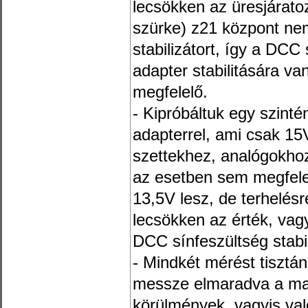
lecsökken az üresjáratoz
szürke) z21 központ ne
stabilizátort, így a DCC 
adapter stabilitására v
megfelelő.
- Kipróbáltuk egy szinté
adapterrel, ami csak 15V
szettekhez, analógokho
az esetben sem megfele
13,5V lesz, de terhelésr
lecsökken az érték, vagy
DCC sínfeszültség stabil
- Mindkét mérést tisztá
messze elmaradva a max
körülmények, vagyis va