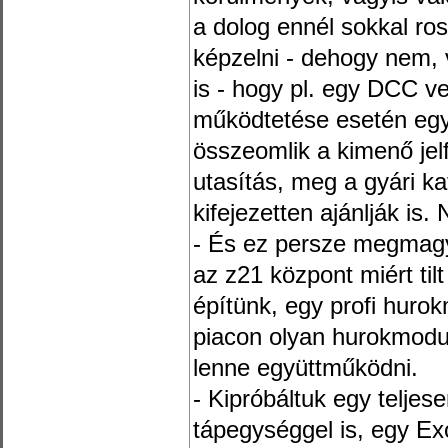
a dolog ennél sokkal ro
képzelni - dehogy nem, v
is - hogy pl. egy DCC ve
működtetése esetén egy-
összeomlik a kimenő jel
utasítás, meg a gyári ka
kifejezetten ajánlják is
- És ez persze megmagya
az z21 központ miért til
építünk, egy profi hurok
piacon olyan hurokmodu
lenne együttműködni.
- Kipróbáltuk egy teljes
tápegységgel is, egy Ex