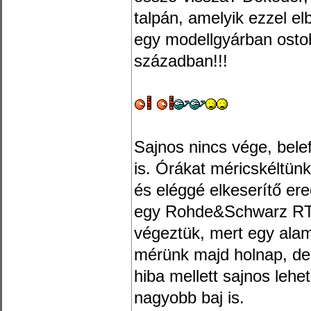
talpán, amelyik ezzel e
egy modellgyárban ostob
században!!!
Sajnos nincs vége, bele
is. Órákat méricskéltün
és eléggé elkeserítő e
egy Rohde&Schwarz RTC
végeztük, mert egy alam
mérünk majd holnap, de 
hiba mellett sajnos lehe
nagyobb baj is.