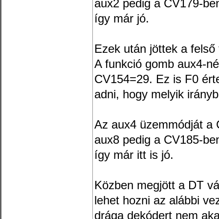
aux2 pedig a CV179-ben l
így már jó.
Ezek után jöttek a felső
A funkció gomb aux4-né
CV154=29. Ez is F0 értel
adni, hogy melyik irányb
Az aux4 üzemmódját a C
aux8 pedig a CV185-ben l
így már itt is jó.
Közben megjött a DT vál
lehet hozni az alábbi ve
drága dekódert nem ak