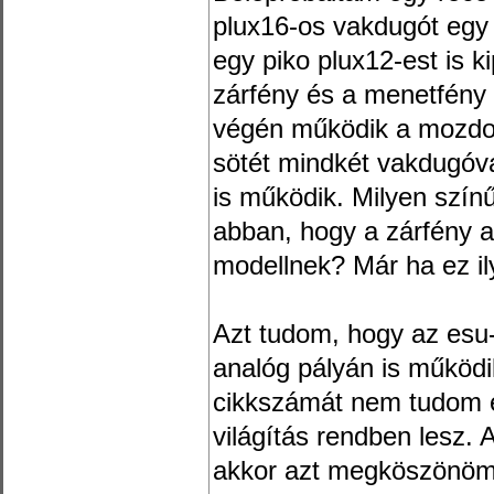
plux16-os vakdugót egy
egy piko plux12-est is 
zárfény és a menetfény 
végén működik a mozdo
sötét mindkét vakdugóv
is működik. Milyen szín
abban, hogy a zárfény 
modellnek? Már ha ez i
Azt tudom, hogy az esu
analóg pályán is működi
cikkszámát nem tudom é
világítás rendben lesz. 
akkor azt megköszönöm.