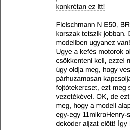
konkrétan ez itt!
Fleischmann N E50, BR
korszak tetszik jobban
modellben ugyanez van
Ugye a kefés motorok ok
csökkenteni kell, ezzel n
úgy oldja meg, hogy ves
párhuzamosan kapcsolja 
fojtótekercset, ezt meg 
vezetékével. OK, de ezt
meg, hogy a modell alap
egy-egy 11mikroHenry-
dekóder aljzat előtt! Íg