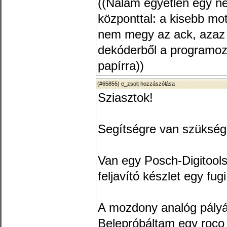
((Nálam egyetlen egy ne
központtal: a kisebb moto
nem megy az ack, azaz 
dekóderből a programozó 
papírra))
(#65855)
e_zsolt
hozzászólása
Sziasztok!
Segítségre van szüksé
Van egy Posch-Digitools 
feljavító készlet egy fug
A mozdony analóg pályá
Belepróbáltam egy roco 