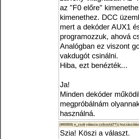
az "F0 előre" kimenethez
kimenethez. DCC üzembe
mert a dekóder AUX1 é
programozzuk, ahová cs
Analógban ez viszont g
vakdugót csinálni.
Hiba, ezt benézték...
Ja!
Minden dekóder működik
megpróbálnám olyannak e
használná.
(#65858)
e_zsolt
válasza
csíkosháTTú
hozzászólás
Szia! Köszi a választ.