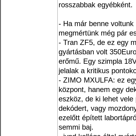
rosszabbak egyébként.
- Ha már benne voltunk
megmértünk még pár es
- Tran ZF5, de ez egy m
gyártásban volt 350Euro
erőmű. Egy szimpla 18V-
jelalak a kritikus pontok
- ZIMO MXULFA: ez egy 
központ, hanem egy dek
eszköz, de ki lehet vele
dekódert, vagy mozdonyt
ezelőtt épített labortápr
semmi baj.