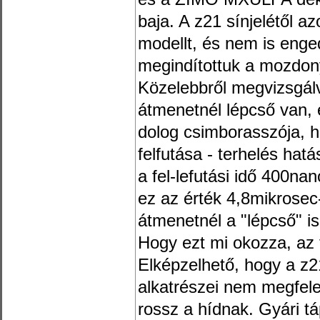
baja. A z21 sínjelétől a
modellt, és nem is enge
megindítottuk a mozdon
Közelebbről megvizsgálv
átmenetnél lépcső van, és
dolog csimborasszója, h
felfutása - terhelés hat
a fel-lefutási idő 400n
ez az érték 4,8mikrosec
átmenetnél a "lépcső" i
Hogy ezt mi okozza, az t
Elképzelhető, hogy a z2
alkatrészei nem megfele
rossz a hídnak. Gyári t