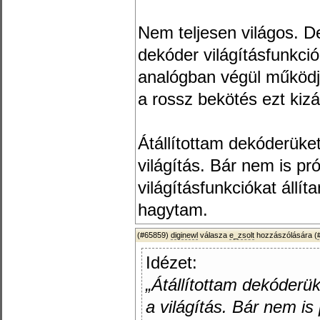
Nem teljesen világos. D
dekóder világításfunkci
analógban végül működj
a rossz bekötés ezt kizá
Átállítottam dekóderük
világítás. Bár nem is pr
világításfunkciókat állít
hagytam.
(#65859)
diginewl
válasza
e_zsolt
hozzászólására (
Idézet:
„Átállítottam dekóderü
a világítás. Bár nem is