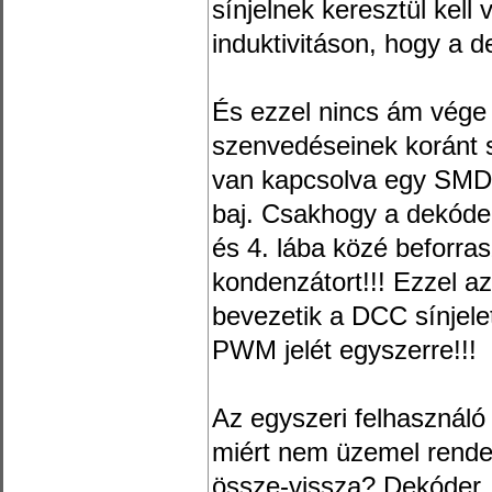
sínjelnek keresztül kell
induktivitáson, hogy a 
És ezzel nincs ám vége a
szenvedéseinek koránt 
van kapcsolva egy SMD
baj. Csakhogy a dekóder 
és 4. lába közé beforr
kondenzátort!!! Ezzel az
bevezetik a DCC sínjele
PWM jelét egyszerre!!!
Az egyszeri felhasznál
miért nem üzemel rende
össze-vissza? Dekóder,