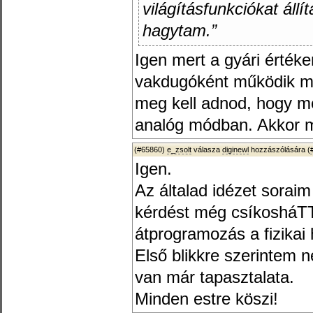
világításfunkciókat állí
hagytam.”
Igen mert a gyári érték
vakdugóként működik mo
meg kell adnod, hogy me
analóg módban. Akkor m
(#65860)
e_zsolt
válasza
diginewl
hozzászólására (
Igen.
Az általad idézet soraim 
kérdést még csíkosháT
átprogramozás a fizikai 
Első blikkre szerintem n
van már tapasztalata.
Minden estre köszi!