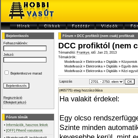
Bejelentkezés
Fórum
»
DCC profiktól (nem csak) profiknak
Felhasználónév:
DCC profiktól (nem c
Témaindító:
Frankye
, idő: Jan 23, 2013
Jelszó:
Témakörök:
Modellvasút
»
Elektronika
»
Digitális
»
Központok
Modellvasút
»
Elektronika
»
Digitális
»
Egyéb dek
Modellvasút
»
Elektronika
»
Digitális
»
Kézi egys
Bejelentkezve marad
Lapozás
(#65775)
etwg
hozzászólása
Ha valakit érdekel:
Regisztráció
Elfelejtett jelszó
Egy olcso rendszerfügg
Fórum témák
•
Információk, hasznos linkek
Szinte minden automati
•
[OFF] Pihenő vasutasok
kevesebbe kerül, mint e
•
Alkatrészekről, javításokról