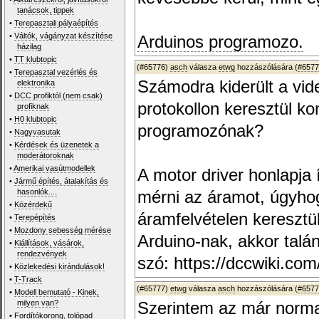
tanácsok, tippek
•
Terepasztali pályaépítés
•
Váltók, vágányzat készítése
Arduinos programozo.
házilag
•
TT klubtopic
(#65776)
asch
válasza
etwg
hozzászólására (
#6577
•
Terepasztal vezérlés és
Számodra kiderült a vid
elektronika
•
DCC profiktól (nem csak)
protokollon keresztül k
profiknak
•
H0 klubtopic
programozónak?
•
Nagyvasutak
•
Kérdések és üzenetek a
moderátoroknak
•
Amerikai vasútmodellek
A motor driver honlapja 
•
Jármű építés, átalakítás és
hasonlók....
mérni az áramot, úgyhog
•
Közérdekű
áramfelvételen keresztü
•
Terepépítés
•
Mozdony sebesség mérése
Arduino-nak, akkor talán
•
Kiállítások, vásárok,
rendezvények
szó: https://dccwiki.co
•
Közlekedési kirándulások!
•
T-Track
(#65777)
etwg
válasza
asch
hozzászólására (
#6577
•
Modell bemutató - Kinek,
milyen van?
Szerintem az már normal
•
Fordítókorong, tolópad