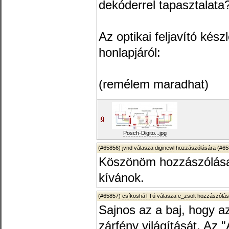
dekóderrel tapasztalata
Az optikai feljavító kész
honlapjáról:
(remélem maradhat)
Posch-Digito...jpg
(#65856)
jvnd
válasza
diginewl
hozzászólására (
#65
Köszönöm hozzászólásaid
kívánok.
(#65857)
csíkosháTTú
válasza
e_zsolt
hozzászólás
Sajnos az a baj, hogy a
zárfény világítását. Az "