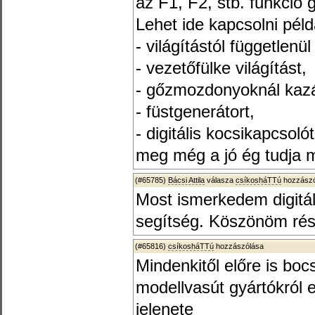
az F1, F2, stb. funkció
Lehet ide kapcsolni péld
- világítástól függetlenü
- vezetőfülke világítást,
- gőzmozdonyoknál kazán
- füstgenerátort,
- digitális kocsikapcsolót
meg még a jó ég tudja 
(#65785)
Bácsi Attila
válasza
csíkosháTTú
hozzászó
Most ismerkedem digitál
segítség. Köszönöm rés
(#65816)
csíkosháTTú
hozzászólása
Mindenkitől előre is boc
modellvasút gyártókról e
jelenete