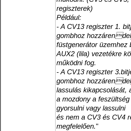
regiszterek)
Például:
- A CV13 regiszter 1. bi
gombhoz hozzárendelj
füstgenerátor üzemhez b
AUX2 (lila) vezetékre kö
működni fog.
- A CV13 regiszter 3.bit
gombhoz hozzárendelj
lassulás kikapcsolását,
a mozdony a feszültség
gyorsulni vagy lassulni
és nem a CV3 és CV4 reg
megfelelően.
"