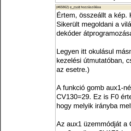
(#65862)
e_zsolt
hozzászólása
Értem, összeállt a kép
Sikerült megoldani a vil
dekóder átprogramozás
Legyen itt okulásul másn
kezelési útmutatóban, c
az esetre.)
A funkció gomb aux1-né
CV130=29. Ez is F0 érte
hogy melyik irányba mely
Az aux1 üzemmódját a C