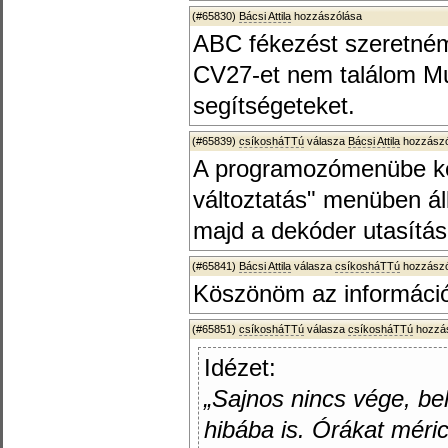
(#65830)
Bácsi Attila
hozzászólása
ABC fékezést szeretném
CV27-et nem találom M
segítségeteket.
(#65839)
csíkosháTTú
válasza
Bácsi Attila
hozzászó
A programozómenübe kell
változtatás" menüben ál
majd a dekóder utasítása
(#65841)
Bácsi Attila
válasza
csíkosháTTú
hozzászó
Köszönöm az információt
(#65851)
csíkosháTTú
válasza
csíkosháTTú
hozzás
Idézet:
„Sajnos nincs vége, be
hibába is. Órákat méri