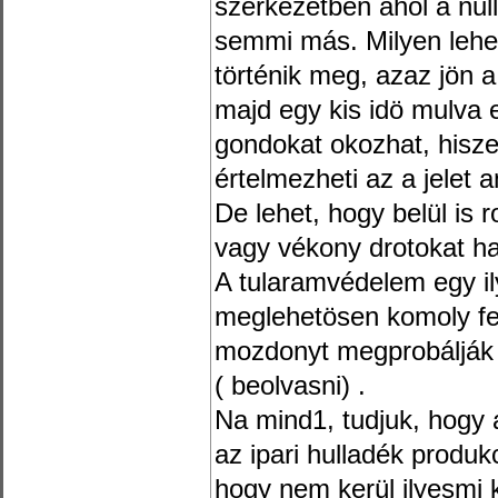
szerkezetben ahol a nu
semmi más. Milyen lehe
történik meg, azaz jön a
majd egy kis idö mulva 
gondokat okozhat, hisze
értelmezheti az a jelet a
De lehet, hogy belül is
vagy vékony drotokat ha
A tularamvédelem egy 
meglehetösen komoly fel
mozdonyt megprobálják a 
( beolvasni) .
Na mind1, tudjuk, hogy
az ipari hulladék produk
hogy nem kerül ilyesmi