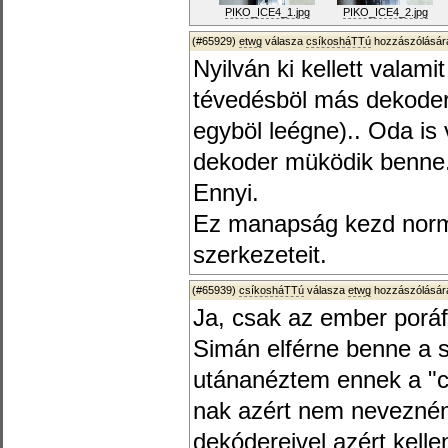
PIKO_ICE4_1.jpg
PIKO_ICE4_2.jpg
(#65929)
etwg
válasza
csíkosháTTú
hozzászólására
Nyilván ki kellett valami
tévedésböl más dekodert
egyböl leégne).. Oda is
dekoder müködik benne
Ennyi.
Ez manapság kezd normál
szerkezeteit.
(#65939)
csíkosháTTú
válasza
etwg
hozzászólására
Ja, csak az ember poráfa
Simán elférne benne a
utánanéztem ennek a "
nak azért nem nevezném
dekódereivel azért kelle