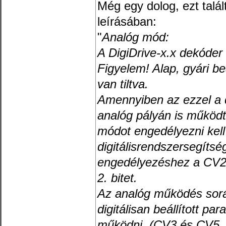
Még egy dolog, ezt talált
leírásában:
"
Analóg mód:
A DigiDrive-x.x dekóder
Figyelem! Alap, gyári be
van tiltva.
Amennyiben az ezzel a 
analóg pályán is működt
módot engedélyezni kell
digitálisrendszersegítsé
engedélyezéshez a CV29 
2. bitet.
Az analóg működés sor
digitálisan beállított 
működni. (CV3 és CV5, 