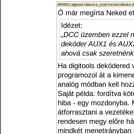
(#65861)
diginewl
válasza
e_zsolt
hozzászólására (
Ő már megírta Neked e
Idézet:
„DCC üzemben ezzel ni
dekóder AUX1 és AUX2
ahová csak szeretnénk
Ha digitools dekódered 
programozol át a kimen
analóg módban kell hozz
Saját példa: fordítva köt
hiba - egy mozdonyba. 
átforrasztani a vezeték
rendesen megy előre hát
mindkét menetirányban a