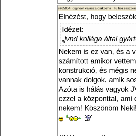
(#65854)
diginewl
válasza
csíkosháTTú
hozzászólás
Elnézést, hogy beleszól
Idézet:
„jvnd kolléga által gyár
Nekem is ez van, és a v
számított amikor vettem
konstrukció, és mégis ne
vannak dolgok, amik so
Azóta is hálás vagyok 
ezzel a központtal, ami
nekem! Köszönöm Neki