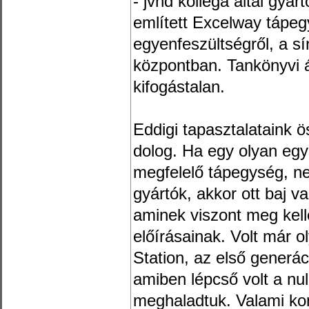
- jvnd kolléga által gyá
említett Excelway tápeg
egyenfeszültségről, a sí
központban. Tankönyvi á
kifogástalan.
Eddigi tapasztalataink 
dolog. Ha egy olyan egy
megfelelő tápegység, n
gyártók, akkor ott baj va
aminek viszont meg kel
előírásainak. Volt már o
Station, az első generác
amiben lépcső volt a nul
meghaladtuk. Valami kom