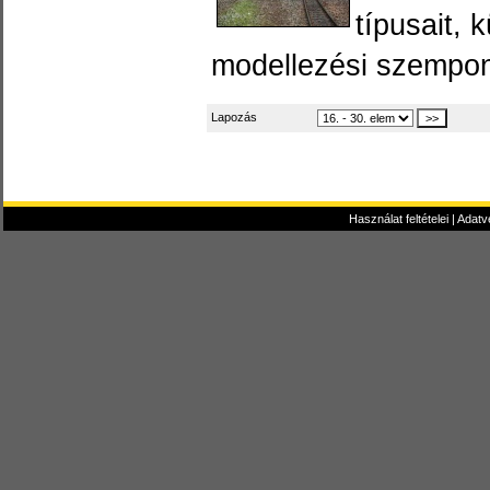
típusait, 
modellezési szempon
Lapozás
Használat feltételei
|
Adatv