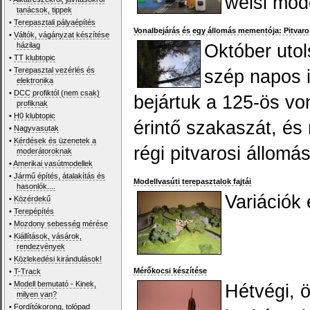
welsi mode
tanácsok, tippek
•
Terepasztali pályaépítés
Vonalbejárás és egy állomás mementója: Pitvaro
•
Váltók, vágányzat készítése
házilag
Október utol
•
TT klubtopic
•
Terepasztal vezérlés és
szép napos 
elektronika
•
DCC profiktól (nem csak)
bejártuk a 125-ös von
profiknak
•
H0 klubtopic
érintő szakaszát, és
•
Nagyvasutak
•
Kérdések és üzenetek a
régi pitvarosi állomás
moderátoroknak
•
Amerikai vasútmodellek
•
Jármű építés, átalakítás és
Modellvasúti terepasztalok fajtái
hasonlók....
Variációk
•
Közérdekű
•
Terepépítés
•
Mozdony sebesség mérése
•
Kiállítások, vásárok,
rendezvények
•
Közlekedési kirándulások!
Mérőkocsi készítése
•
T-Track
•
Modell bemutató - Kinek,
Hétvégi, 
milyen van?
•
Fordítókorong, tolópad