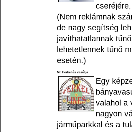
cseréjére,
(Nem reklámnak szán
de nagy segítség leh
javíthatatlannak tűn
lehetetlennek tűnő m
esetén.)
Mr. Ferkel és vasútja
Egy képze
bányavasú
valahol a
nagyon vá
járműparkkal és a tu