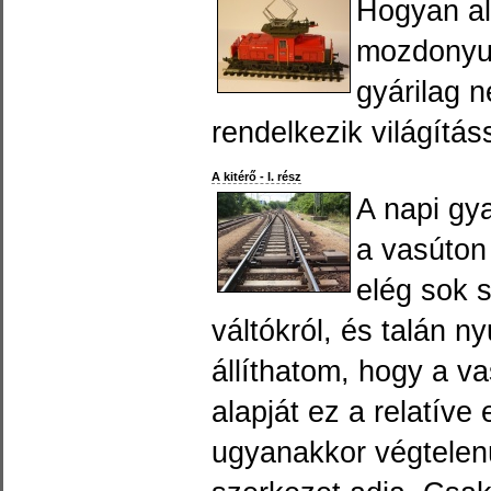
Hogyan al
mozdonyu
gyárilag 
rendelkezik világítás
A kitérő - I. rész
A napi gy
a vasúton
elég sok s
váltókról, és talán n
állíthatom, hogy a v
alapját ez a relatíve
ugyanakkor végtelenü