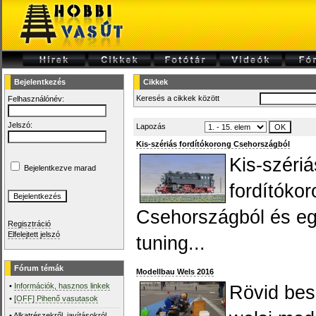
Bejelentkezés
Cikkek
Keresés a cikkek között
Felhasználónév:
Jelszó:
Lapozás
Kis-szériás fordítókorong Csehországból
Kis-szériá
Bejelentkezve marad
fordítóko
Csehországból és egy
Regisztráció
Elfelejtett jelszó
tuning...
Fórum témák
Modellbau Wels 2016
•
Információk, hasznos linkek
Rövid bes
•
[OFF] Pihenő vasutasok
•
Alkatrészekről, javításokról