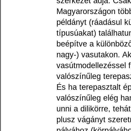
szerkezet adja. Csa
Magyarországon töb
példányt (ráadásul k
típusúakat) találhatu
beépítve a különböző
nagy-) vasutakon. Ak
vasútmodellezéssel f
valószínűleg terepaszt
És ha terepasztalt ép
valószínűleg elég ha
unni a dilikörre, tehá
plusz vágányt szeret
pályához (körpályáho