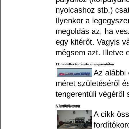
nyolcashoz stb.) csat
Ilyenkor a legegysze
megoldás az, ha ves
egy kitérőt. Vagyis vá
mégsem azt. Illetve ez
TT modellek története a tengerentúlon
Az alábbi 
méret születéséről é
tengerentúli végéről 
A forditókorong
A cikk öss
fordítóko