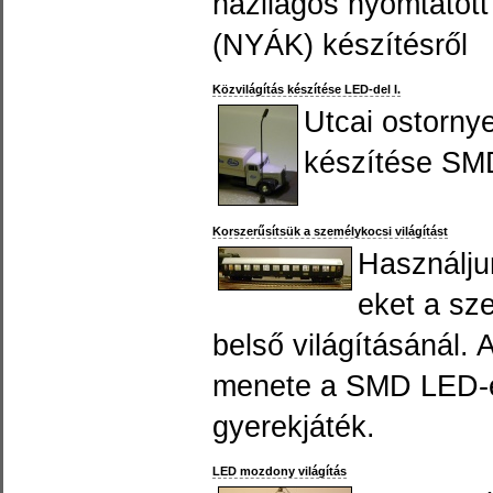
házilagos nyomtatot
(NYÁK) készítésről
Közvilágítás készítése LED-del I.
Utcai ostorny
készítése SM
Korszerűsítsük a személykocsi világítást
Használj
eket a sz
belső világításánál. 
menete a SMD LED-
gyerekjáték.
LED mozdony világítás