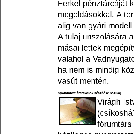
Ferkel pénztárcáját 
megoldásokkal. A te
alig van gyári modell
A tulaj unszolására 
másai lettek megépí
valahol a Vadnyugat
ha nem is mindig köz
vasút mentén.
Nyomtatott áramkörök készítése házilag
Virágh Is
(csíkoshá
fórumtárs 