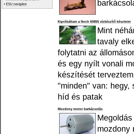
barkácsol
•
ESU navigátor
Kipróbáltam a Noch 60855 vízkészítő készletet
Mint néhá
tavaly el
folytatni az állomáso
és egy nyílt vonali m
készítését tervezte
"minden" van: hegy, s
híd és patak
Mozdony motor barkácsolás
Megoldás 
mozdony 