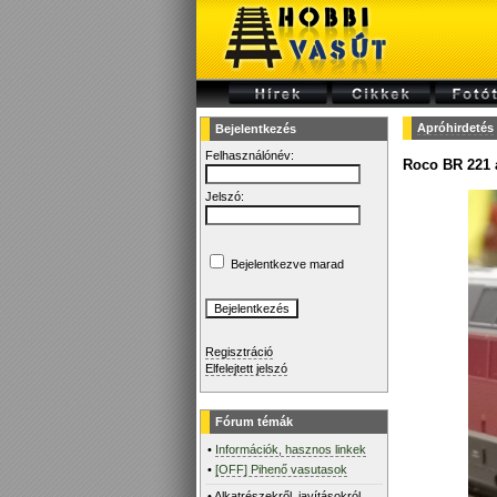
Apróhirdetés
Bejelentkezés
Felhasználónév:
Roco BR 221 
Jelszó:
Bejelentkezve marad
Regisztráció
Elfelejtett jelszó
Fórum témák
•
Információk, hasznos linkek
•
[OFF] Pihenő vasutasok
•
Alkatrészekről, javításokról