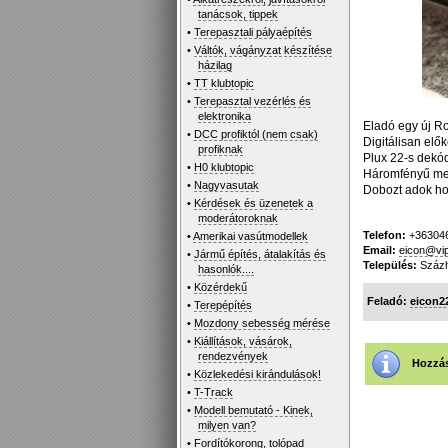
tanácsok, tippek
•
Terepasztali pályaépítés
•
Váltók, vágányzat készítése
házilag
•
TT klubtopic
•
Terepasztal vezérlés és
elektronika
Eladó egy új R
•
DCC profiktól (nem csak)
Digitálisan elők
profiknak
Plux 22-s dekóde
•
H0 klubtopic
Háromfényű men
•
Nagyvasutak
Dobozt adok hoz
•
Kérdések és üzenetek a
moderátoroknak
Telefon:
+36304
•
Amerikai vasútmodellek
Email:
eicon@vip
•
Jármű építés, átalakítás és
Település:
Százh
hasonlók....
•
Közérdekű
Feladó:
eicon2
•
Terepépítés
•
Mozdony sebesség mérése
•
Kiállítások, vásárok,
rendezvények
Hozzás
•
Közlekedési kirándulások!
•
T-Track
•
Modell bemutató - Kinek,
milyen van?
•
Fordítókorong, tolópad