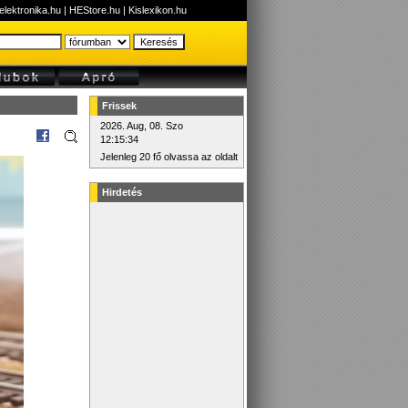
elektronika.hu
|
HEStore.hu
|
Kislexikon.hu
Frissek
2026. Aug, 08. Szo
12:15:34
Jelenleg 20 fő olvassa az oldalt
Hirdetés