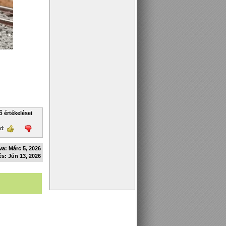
ő értékelései
ld:
va: Márc 5, 2026
és: Jún 13, 2026