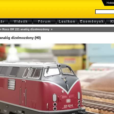
Hobbi
» Roco BR 221 analóg dízelmozdony »
analóg dízelmozdony (H0)