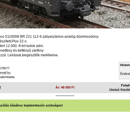
oco 5110008 BR 221 112-6 pályaszámos analóg dízelmozdony.
észített,Plux 22-s.
rt 12.000.-ft ért tudok adni.
etfény és kétfényű zárfény.
zá. Leírások,kiegészítők mellékelve.
Hirdet
678077
mail.hu
Értéke
alombatta
Felad
2
Ár: 48 000 Ft
Utolsó frissít
zólás írásához bejelentkezés szükséges!